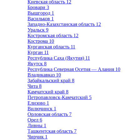
Киевская область
12
Бровари
3
Вышгород
1
Васильков
1
Западно-Казахстанская область
12
Уральск
9
Костромская область
12
Кострома
10
Курганская область
11
Курган
11
Республика Саха (Якутия)
11
Якутск
8
Республика Северная Осетия — Алания
10
Владикавказ
10
Забайкальский край
8
Чита
8
Камчатский край
8
Петропавловск-Камчатский
5
Елизово
1
Вилючинск
1
Орловская область
7
Орел
6
Ливны
1
Ташкентская область
7
Чирчик
1