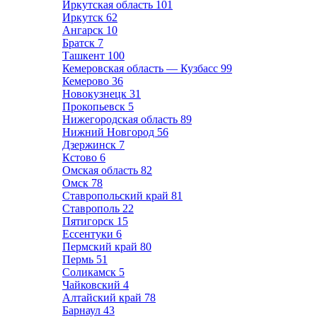
Иркутская область
101
Иркутск
62
Ангарск
10
Братск
7
Ташкент
100
Кемеровская область — Кузбасс
99
Кемерово
36
Новокузнецк
31
Прокопьевск
5
Нижегородская область
89
Нижний Новгород
56
Дзержинск
7
Кстово
6
Омская область
82
Омск
78
Ставропольский край
81
Ставрополь
22
Пятигорск
15
Ессентуки
6
Пермский край
80
Пермь
51
Соликамск
5
Чайковский
4
Алтайский край
78
Барнаул
43