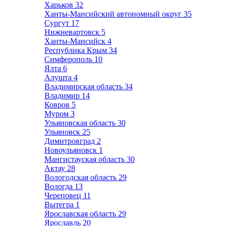
Харьков
32
Ханты-Мансийский автономный округ
35
Сургут
17
Нижневартовск
5
Ханты-Мансийск
4
Республика Крым
34
Симферополь
10
Ялта
6
Алушта
4
Владимирская область
34
Владимир
14
Ковров
5
Муром
3
Ульяновская область
30
Ульяновск
25
Димитровград
2
Новоульяновск
1
Мангистауская область
30
Актау
28
Вологодская область
29
Вологда
13
Череповец
11
Вытегра
1
Ярославская область
29
Ярославль
20