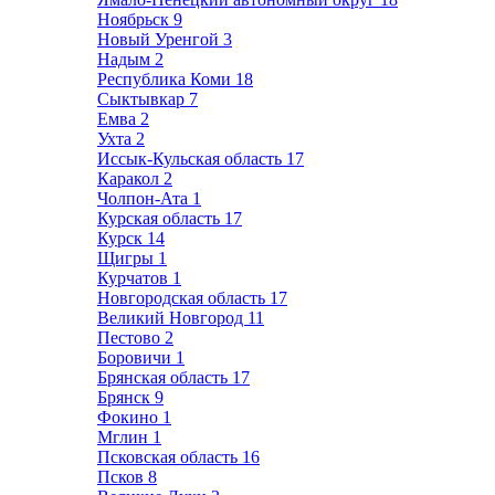
Ноябрьск
9
Новый Уренгой
3
Надым
2
Республика Коми
18
Сыктывкар
7
Емва
2
Ухта
2
Иссык-Кульская область
17
Каракол
2
Чолпон-Ата
1
Курская область
17
Курск
14
Щигры
1
Курчатов
1
Новгородская область
17
Великий Новгород
11
Пестово
2
Боровичи
1
Брянская область
17
Брянск
9
Фокино
1
Мглин
1
Псковская область
16
Псков
8