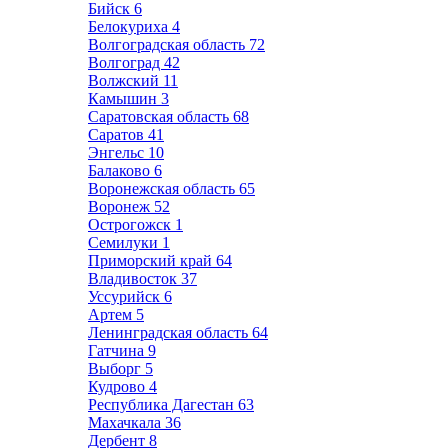
Бийск
6
Белокуриха
4
Волгоградская область
72
Волгоград
42
Волжский
11
Камышин
3
Саратовская область
68
Саратов
41
Энгельс
10
Балаково
6
Воронежская область
65
Воронеж
52
Острогожск
1
Семилуки
1
Приморский край
64
Владивосток
37
Уссурийск
6
Артем
5
Ленинградская область
64
Гатчина
9
Выборг
5
Кудрово
4
Республика Дагестан
63
Махачкала
36
Дербент
8