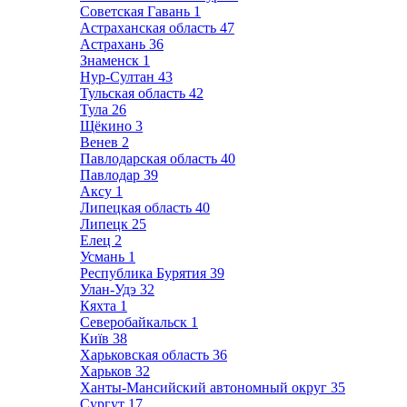
Советская Гавань
1
Астраханская область
47
Астрахань
36
Знаменск
1
Нур-Султан
43
Тульская область
42
Тула
26
Щёкино
3
Венев
2
Павлодарская область
40
Павлодар
39
Аксу
1
Липецкая область
40
Липецк
25
Елец
2
Усмань
1
Республика Бурятия
39
Улан-Удэ
32
Кяхта
1
Северобайкальск
1
Київ
38
Харьковская область
36
Харьков
32
Ханты-Мансийский автономный округ
35
Сургут
17