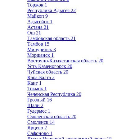
Торжок
1
Республика Адыгея
22
Майкоп
9
Адыгейск
1
Астана
21
Ош
21
Тамбовская область
21
Тамбов
15
Мичуринск
3
Моршанск
1
Восточно-Казахстанская область
20
Усть-Каменогорск
20
Чуйская область
20
Кара-Балта
2
Кант
1
Токмок
1
Чеченская Республика
20
Грозный
16
Шали
2
Гудермес
1
Смоленская область
20
Смоленск
14
Ярцево
2
Сафоново
1
Ямало-Ненецкий автономный округ
18