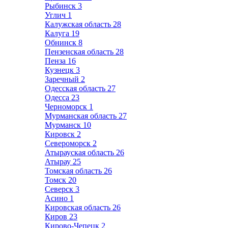
Рыбинск
3
Углич
1
Калужская область
28
Калуга
19
Обнинск
8
Пензенская область
28
Пенза
16
Кузнецк
3
Заречный
2
Одесская область
27
Одесса
23
Черноморск
1
Мурманская область
27
Мурманск
10
Кировск
2
Североморск
2
Атырауская область
26
Атырау
25
Томская область
26
Томск
20
Северск
3
Асино
1
Кировская область
26
Киров
23
Кирово-Чепецк
2