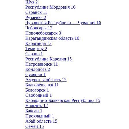
Шуя
2
Республика Мордовия
16
Саранск
11
Рузаевка
2
Чувашская Республика — Чувашия
16
Чебоксары
12
Новочебоксарск
3
Карагандинская область
16
Караганда
13
Темиртау
2
Сарань
1
Республика Карелия
15
Петрозаводск
11
Кондопога
2
Суоярви
1
Амурская область
15
Благовещенск
11
Белогорск
1
Свободный
1
Кабардино-Балкарская Республика
15
Нальчик
12
Баксан
1
Прохладный
1
Абай область
15
Семей
15