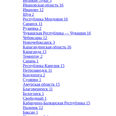
Великие Луки
3
Ивановская область
16
Иваново
12
Шуя
2
Республика Мордовия
16
Саранск
11
Рузаевка
2
Чувашская Республика — Чувашия
16
Чебоксары
12
Новочебоксарск
3
Карагандинская область
16
Караганда
13
Темиртау
2
Сарань
1
Республика Карелия
15
Петрозаводск
11
Кондопога
2
Суоярви
1
Амурская область
15
Благовещенск
11
Белогорск
1
Свободный
1
Кабардино-Балкарская Республика
15
Нальчик
12
Баксан
1