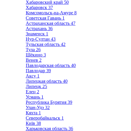
Хабаровский край
50
Хабаровск
37
Комсомольск-на-Амуре
8
Советская Гавань
1
Астраханская область
47
Астрахань
36
Знаменск
1
Нур-Султан
43
Тульская область
42
Тула
26
Щёкино
3
Венев
2
Павлодарская область
40
Павлодар
39
Аксу
1
Липецкая область
40
Липецк
25
Елец
2
Усмань
1
Республика Бурятия
39
Улан-Удэ
32
Кяхта
1
Северобайкальск
1
Київ
38
Харьковская область
36