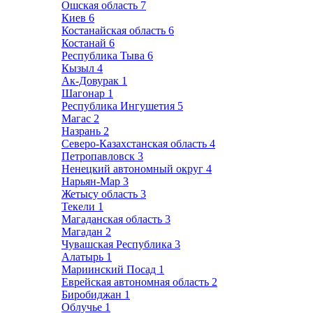
Ошская область
7
Киев
6
Костанайская область
6
Костанай
6
Республика Тыва
6
Кызыл
4
Ак-Довурак
1
Шагонар
1
Республика Ингушетия
5
Магас
2
Назрань
2
Северо-Казахстанская область
4
Петропавловск
3
Ненецкий автономный округ
4
Нарьян-Мар
3
Жетысу область
3
Текели
1
Магаданская область
3
Магадан
2
Чувашская Республика
3
Алатырь
1
Мариинский Посад
1
Еврейская автономная область
2
Биробиджан
1
Облучье
1