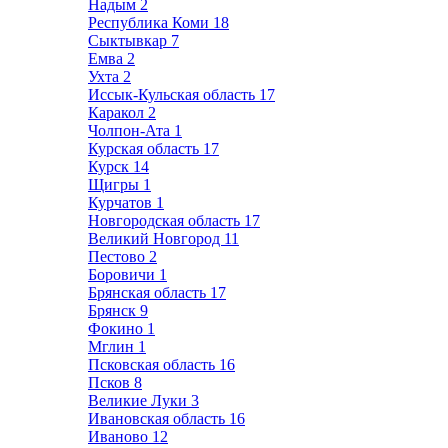
Надым
2
Республика Коми
18
Сыктывкар
7
Емва
2
Ухта
2
Иссык-Кульская область
17
Каракол
2
Чолпон-Ата
1
Курская область
17
Курск
14
Щигры
1
Курчатов
1
Новгородская область
17
Великий Новгород
11
Пестово
2
Боровичи
1
Брянская область
17
Брянск
9
Фокино
1
Мглин
1
Псковская область
16
Псков
8
Великие Луки
3
Ивановская область
16
Иваново
12