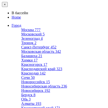
×
В бассейн
Home
Город
Москва
777
Московский
5
Зеленоград
4
Троицк
2
Санкт-Петербург
452
Московская область
342
Балашиха
21
Химки
17
Красногорск
17
Краснодарский край
323
Краснодар
142
Сочи
50
Новороссийск
15
Новосибирская область
236
Новосибирск
192
Бердск
8
Обь
3
Алматы
193
Красноярский край
171