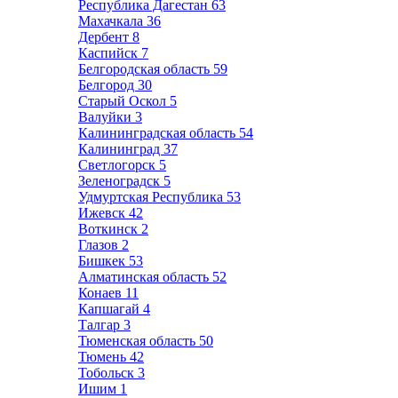
Республика Дагестан
63
Махачкала
36
Дербент
8
Каспийск
7
Белгородская область
59
Белгород
30
Старый Оскол
5
Валуйки
3
Калининградская область
54
Калининград
37
Светлогорск
5
Зеленоградск
5
Удмуртская Республика
53
Ижевск
42
Воткинск
2
Глазов
2
Бишкек
53
Алматинская область
52
Конаев
11
Капшагай
4
Талгар
3
Тюменская область
50
Тюмень
42
Тобольск
3
Ишим
1