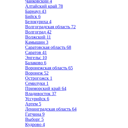
Чайковский
4
Алтайский край
78
Барнаул
43
Бийск
6
Белокуриха
4
Волгоградская область
72
Волгоград
42
Волжский
11
Камышин
3
Саратовская область
68
Саратов
41
Энгельс
10
Балаково
6
Воронежская область
65
Воронеж
52
Острогожск
1
Семилуки
1
Приморский край
64
Владивосток
37
Уссурийск
6
Артем
5
Ленинградская область
64
Гатчина
9
Выборг
5
Кудрово
4