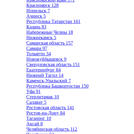
Красноярск
128
Норильск
7
Ачинск
5
Республика Татарстан
161
Казань
83
Набережные Челны
18
Нижнекамск
5
Самарская область
157
Самара
97
Тольятти
34
Новокуйбышевск
9
Свердловская область
151
Екатеринбург
84
Нижний Тагил
14
Каменск-Уральский
7
Республика Башкортостан
150
Уфа
91
Стерлитамак
10
Салават
5
Ростовская область
141
Ростов-на-Дону
84
Таганрог
10
Аксай
8
Челябинская область
112