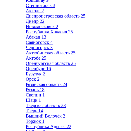
Кокшетау
9
Степногорск
3
Акколь
2
Днепропетровская область
25
Днепр
22
Новомосковск
2
Республика Хакасия
25
Абакан
13
Саяногорск
4
Черногорск
3
Актюбинская область
25
Актобе
25
Оренбургская область
25
Оренбург
16
Бузулук
2
Орск
2
Рязанская область
24
Рязань
18
Скопин
1
Шацк
1
Тверская область
23
Тверь
14
Вышний Волочёк
2
Торжок
1
Республика Адыгея
22