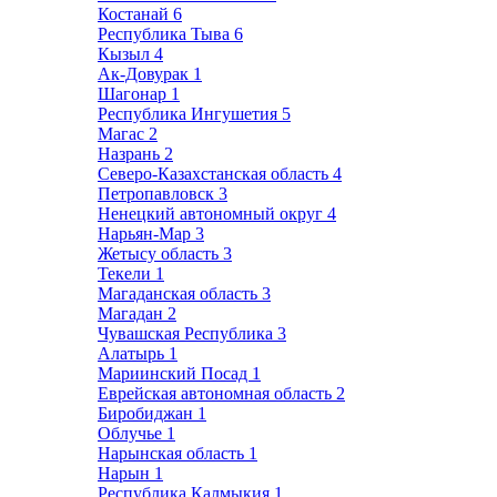
Костанай
6
Республика Тыва
6
Кызыл
4
Ак-Довурак
1
Шагонар
1
Республика Ингушетия
5
Магас
2
Назрань
2
Северо-Казахстанская область
4
Петропавловск
3
Ненецкий автономный округ
4
Нарьян-Мар
3
Жетысу область
3
Текели
1
Магаданская область
3
Магадан
2
Чувашская Республика
3
Алатырь
1
Мариинский Посад
1
Еврейская автономная область
2
Биробиджан
1
Облучье
1
Нарынская область
1
Нарын
1
Республика Калмыкия
1