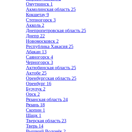
Омутнинск
1
Акмолинская область
25
Кокшетау
9
Степногорск
3
Акколь
2
Днепропетровская область
25
Днепр
22
Новомосковск
2
Республика Хакасия
25
Абакан
13
Саяногорск
4
Черногорск
3
Актюбинская область
25
Актобе
25
Оренбургская область
25
Оренбург
16
Бузулук
2
Орск
2
Рязанская область
24
Рязань
18
Скопин
1
Шацк
1
Тверская область
23
Тверь
14
Вышний Волочёк
2