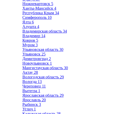
Нижневартовск
5
Ханты-Мансийск
4
Республика Крым
34
Симферополь
10
Ялта
6
Алушта
4
Владимирская область
34
Владимир
14
Ковров
5
Муром
3
Ульяновская область
30
Ульяновск
25
Димитровград
2
Новоульяновск
1
Мангистауская область
30
Актау
28
Вологодская область
29
Вологда
13
Череповец
11
Вытегра
1
Ярославская область
29
Ярославль
20
Рыбинск
3
Углич
1
Калужская область
28