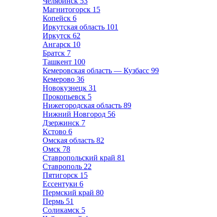
Челябинск
53
Магнитогорск
15
Копейск
6
Иркутская область
101
Иркутск
62
Ангарск
10
Братск
7
Ташкент
100
Кемеровская область — Кузбасс
99
Кемерово
36
Новокузнецк
31
Прокопьевск
5
Нижегородская область
89
Нижний Новгород
56
Дзержинск
7
Кстово
6
Омская область
82
Омск
78
Ставропольский край
81
Ставрополь
22
Пятигорск
15
Ессентуки
6
Пермский край
80
Пермь
51
Соликамск
5