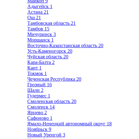
Майкоп
9
Адыгейск
1
Астана
21
Ош
21
Тамбовская область
21
Тамбов
15
Мичуринск
3
Моршанск
1
Восточно-Казахстанская область
20
Усть-Каменогорск
20
Чуйская область
20
Кара-Балта
2
Кант
1
Токмок
1
Чеченская Республика
20
Грозный
16
Шали
2
Гудермес
1
Смоленская область
20
Смоленск
14
Ярцево
2
Сафоново
1
Ямало-Ненецкий автономный округ
18
Ноябрьск
9
Новый Уренгой
3