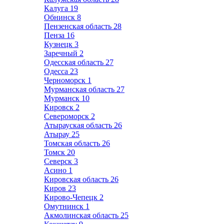
Калуга
19
Обнинск
8
Пензенская область
28
Пенза
16
Кузнецк
3
Заречный
2
Одесская область
27
Одесса
23
Черноморск
1
Мурманская область
27
Мурманск
10
Кировск
2
Североморск
2
Атырауская область
26
Атырау
25
Томская область
26
Томск
20
Северск
3
Асино
1
Кировская область
26
Киров
23
Кирово-Чепецк
2
Омутнинск
1
Акмолинская область
25