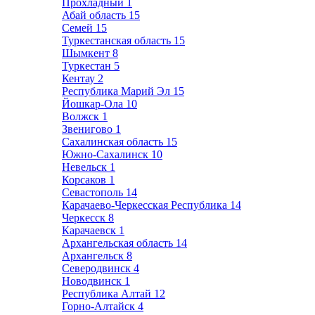
Прохладный
1
Абай область
15
Семей
15
Туркестанская область
15
Шымкент
8
Туркестан
5
Кентау
2
Республика Марий Эл
15
Йошкар-Ола
10
Волжск
1
Звенигово
1
Сахалинская область
15
Южно-Сахалинск
10
Невельск
1
Корсаков
1
Севастополь
14
Карачаево-Черкесская Республика
14
Черкесск
8
Карачаевск
1
Архангельская область
14
Архангельск
8
Северодвинск
4
Новодвинск
1
Республика Алтай
12
Горно-Алтайск
4