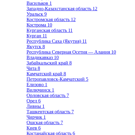
Васильков
1
Западно-Казахстанская область
12
Уральск
9
Костромская область
12
Кострома
10
Курганская область
11
Курган
11
Республика Саха (Якутия)
11
Якутск
8
Республика Северная Осетия — Алания
10
Владикавказ
10
Забайкальский край
8
Чита
8
Камчатский край
8
Петропавловск-Камчатский
5
Елизово
1
Вилючинск
1
Орловская область
7
Орел
6
Ливны
1
Ташкентская область
7
Чирчик
1
Ошская область
7
Киев
6
Костанайская область
6