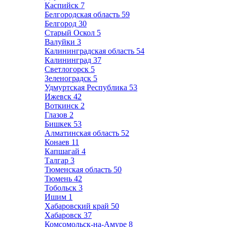
Каспийск
7
Белгородская область
59
Белгород
30
Старый Оскол
5
Валуйки
3
Калининградская область
54
Калининград
37
Светлогорск
5
Зеленоградск
5
Удмуртская Республика
53
Ижевск
42
Воткинск
2
Глазов
2
Бишкек
53
Алматинская область
52
Конаев
11
Капшагай
4
Талгар
3
Тюменская область
50
Тюмень
42
Тобольск
3
Ишим
1
Хабаровский край
50
Хабаровск
37
Комсомольск-на-Амуре
8