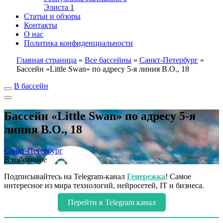
Элиста
1
Статьи и обзоры
Контакты
О нас
Политика конфиденциальности
Главная страница
»
Все бассейны
»
Санкт-Петербург
»
Бассейн «Little Swan» по адресу 5-я линия В.О., 18
В бассейн
Бассейн «Little Swan» по адресу 5-я
линия В.О., 18
Санкт-Петербург
В избранное
Подписывайтесь на Telegram-канал
Генережка
! Самое
интересное из мира технологий, нейросетей, IT и бизнеса.
Перейти в Telegram канал