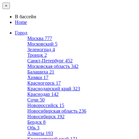
×
В бассейн
Home
Город
Москва
777
Московский
5
Зеленоград
4
Троицк
2
Санкт-Петербург
452
Московская область
342
Балашиха
21
Химки
17
Красногорск
17
Краснодарский край
323
Краснодар
142
Сочи
50
Новороссийск
15
Новосибирская область
236
Новосибирск
192
Бердск
8
Обь
3
Алматы
193
Красноярский край
171