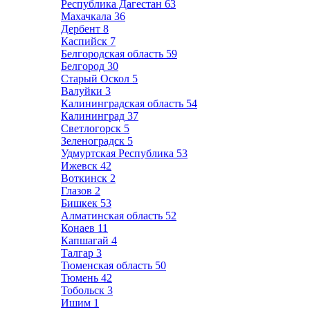
Республика Дагестан
63
Махачкала
36
Дербент
8
Каспийск
7
Белгородская область
59
Белгород
30
Старый Оскол
5
Валуйки
3
Калининградская область
54
Калининград
37
Светлогорск
5
Зеленоградск
5
Удмуртская Республика
53
Ижевск
42
Воткинск
2
Глазов
2
Бишкек
53
Алматинская область
52
Конаев
11
Капшагай
4
Талгар
3
Тюменская область
50
Тюмень
42
Тобольск
3
Ишим
1