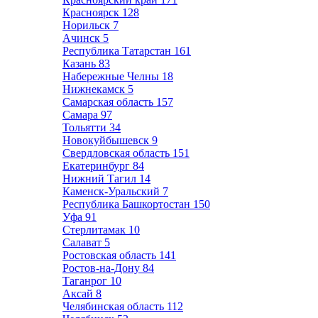
Красноярск
128
Норильск
7
Ачинск
5
Республика Татарстан
161
Казань
83
Набережные Челны
18
Нижнекамск
5
Самарская область
157
Самара
97
Тольятти
34
Новокуйбышевск
9
Свердловская область
151
Екатеринбург
84
Нижний Тагил
14
Каменск-Уральский
7
Республика Башкортостан
150
Уфа
91
Стерлитамак
10
Салават
5
Ростовская область
141
Ростов-на-Дону
84
Таганрог
10
Аксай
8
Челябинская область
112