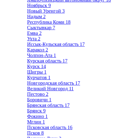
Ноябрьск
9
Новый Уренгой
3
Надым
2
Республика Коми
18
Сыктывкар
7
Емва
2
Ухта
2
Иссык-Кульская область
17
Каракол
2
Чолпон-Ата
1
Курская область
17
Курск
14
Щигры
1
Курчатов
1
Новгородская область
17
Великий Новгород
11
Пестово
2
Боровичи
1
Брянская область
17
Брянск
9
Фокино
1
Мглин
1
Псковская область
16
Псков
8