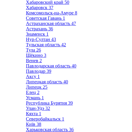
Хабаровский край
50
Хабаровск
37
Комсомольск-на-Амуре
8
Советская Гавань
1
Астраханская область
47
Астрахань
36
Знаменск
1
Нур-Султан
43
Тульская область
42
Тула
26
Щёкино
3
Венев
2
Павлодарская область
40
Павлодар
39
Аксу
1
Липецкая область
40
Липецк
25
Елец
2
Усмань
1
Республика Бурятия
39
Улан-Удэ
32
Кяхта
1
Северобайкальск
1
Київ
38
Харьковская область
36