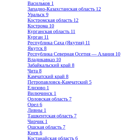
Васильков
1
Западно-Казахстанская область
12
Уральск
9
Костромская область
12
Кострома
10
Курганская область
11
Курган
11
Республика Саха (Якутия)
11
Якутск
8
Республика Северная Осетия — Алания
10
Владикавказ
10
Забайкальский край
8
Чита
8
Камчатский край
8
Петропавловск-Камчатский
5
Елизово
1
Вилючинск
1
Орловская область
7
Орел
6
Ливны
1
Ташкентская область
7
Чирчик
1
Ошская область
7
Киев
6
Костанайская область
6