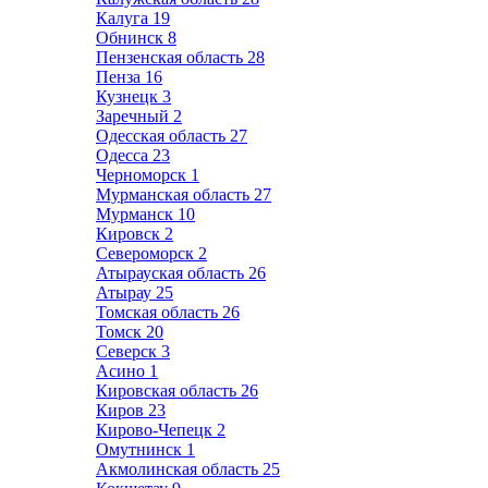
Калуга
19
Обнинск
8
Пензенская область
28
Пенза
16
Кузнецк
3
Заречный
2
Одесская область
27
Одесса
23
Черноморск
1
Мурманская область
27
Мурманск
10
Кировск
2
Североморск
2
Атырауская область
26
Атырау
25
Томская область
26
Томск
20
Северск
3
Асино
1
Кировская область
26
Киров
23
Кирово-Чепецк
2
Омутнинск
1
Акмолинская область
25