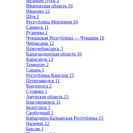
Великие Луки
3
Ивановская область
16
Иваново
12
Шуя
2
Республика Мордовия
16
Саранск
11
Рузаевка
2
Чувашская Республика — Чувашия
16
Чебоксары
12
Новочебоксарск
3
Карагандинская область
16
Караганда
13
Темиртау
2
Сарань
1
Республика Карелия
15
Петрозаводск
11
Кондопога
2
Суоярви
1
Амурская область
15
Благовещенск
11
Белогорск
1
Свободный
1
Кабардино-Балкарская Республика
15
Нальчик
12
Баксан
1