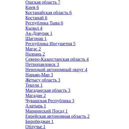
Ошская область
7
Киев
6
Костанайская область
6
Костанай
6
Республика Тыва
6
Кызыл
4
Ак-Довурак
1
Шагонар
1
Республика Ингушетия
5
Магас
2
Назрань
2
Северо-Казахстанская область
4
Петропавловск
3
Ненецкий автономный округ
4
Нарьян-Мар
3
Жетысу область
3
Текели
1
Магаданская область
3
Магадан
2
Чувашская Республика
3
Алатырь
1
Мариинский Посад
1
Еврейская автономная область
2
Биробиджан
1
Облучье
1