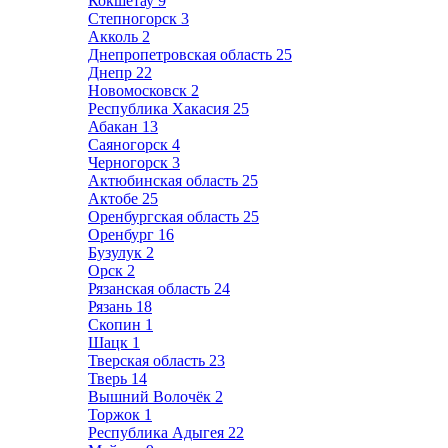
Кокшетау
9
Степногорск
3
Акколь
2
Днепропетровская область
25
Днепр
22
Новомосковск
2
Республика Хакасия
25
Абакан
13
Саяногорск
4
Черногорск
3
Актюбинская область
25
Актобе
25
Оренбургская область
25
Оренбург
16
Бузулук
2
Орск
2
Рязанская область
24
Рязань
18
Скопин
1
Шацк
1
Тверская область
23
Тверь
14
Вышний Волочёк
2
Торжок
1
Республика Адыгея
22