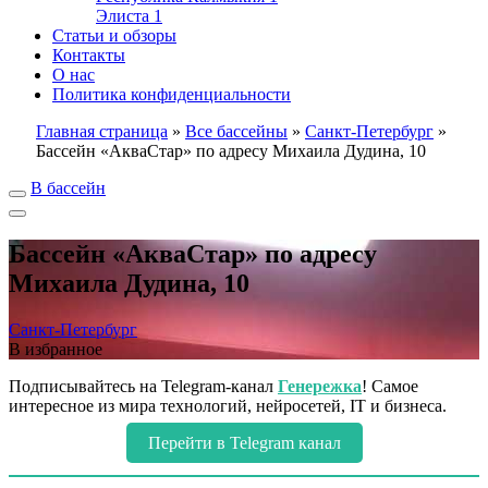
Элиста
1
Статьи и обзоры
Контакты
О нас
Политика конфиденциальности
Главная страница
»
Все бассейны
»
Санкт-Петербург
»
Бассейн «АкваСтар» по адресу Михаила Дудина, 10
В бассейн
Бассейн «АкваСтар» по адресу
Михаила Дудина, 10
Санкт-Петербург
В избранное
Подписывайтесь на Telegram-канал
Генережка
! Самое
интересное из мира технологий, нейросетей, IT и бизнеса.
Перейти в Telegram канал