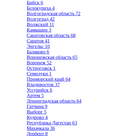
Бийск
6
Белокуриха
4
Волгоградская область
72
Волгоград
42
Волжский
11
Камышин
3
Саратовская область
68
Саратов
41
Энгельс
10
Балаково
6
Воронежская область
65
Воронеж
52
Острогожск
1
Семилуки
1
Приморский край
64
Владивосток
37
Уссурийск
6
Артем
5
Ленинградская область
64
Гатчина
9
Выборг
5
Кудрово
4
Республика Дагестан
63
Махачкала
36
Дербент
8