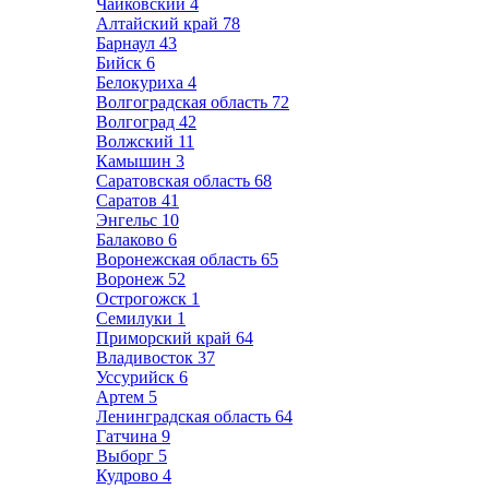
Чайковский
4
Алтайский край
78
Барнаул
43
Бийск
6
Белокуриха
4
Волгоградская область
72
Волгоград
42
Волжский
11
Камышин
3
Саратовская область
68
Саратов
41
Энгельс
10
Балаково
6
Воронежская область
65
Воронеж
52
Острогожск
1
Семилуки
1
Приморский край
64
Владивосток
37
Уссурийск
6
Артем
5
Ленинградская область
64
Гатчина
9
Выборг
5
Кудрово
4