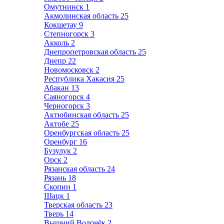
Омутнинск
1
Акмолинская область
25
Кокшетау
9
Степногорск
3
Акколь
2
Днепропетровская область
25
Днепр
22
Новомосковск
2
Республика Хакасия
25
Абакан
13
Саяногорск
4
Черногорск
3
Актюбинская область
25
Актобе
25
Оренбургская область
25
Оренбург
16
Бузулук
2
Орск
2
Рязанская область
24
Рязань
18
Скопин
1
Шацк
1
Тверская область
23
Тверь
14
Вышний Волочёк
2