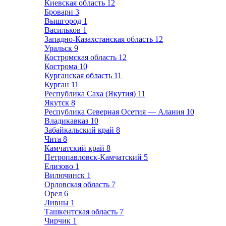
Киевская область
12
Бровари
3
Вышгород
1
Васильков
1
Западно-Казахстанская область
12
Уральск
9
Костромская область
12
Кострома
10
Курганская область
11
Курган
11
Республика Саха (Якутия)
11
Якутск
8
Республика Северная Осетия — Алания
10
Владикавказ
10
Забайкальский край
8
Чита
8
Камчатский край
8
Петропавловск-Камчатский
5
Елизово
1
Вилючинск
1
Орловская область
7
Орел
6
Ливны
1
Ташкентская область
7
Чирчик
1