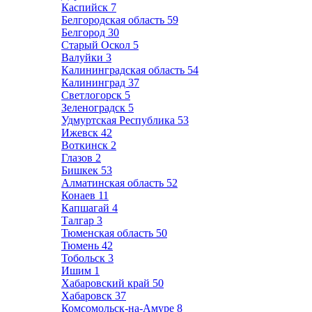
Каспийск
7
Белгородская область
59
Белгород
30
Старый Оскол
5
Валуйки
3
Калининградская область
54
Калининград
37
Светлогорск
5
Зеленоградск
5
Удмуртская Республика
53
Ижевск
42
Воткинск
2
Глазов
2
Бишкек
53
Алматинская область
52
Конаев
11
Капшагай
4
Талгар
3
Тюменская область
50
Тюмень
42
Тобольск
3
Ишим
1
Хабаровский край
50
Хабаровск
37
Комсомольск-на-Амуре
8