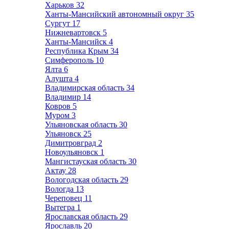
Харьков
32
Ханты-Мансийский автономный округ
35
Сургут
17
Нижневартовск
5
Ханты-Мансийск
4
Республика Крым
34
Симферополь
10
Ялта
6
Алушта
4
Владимирская область
34
Владимир
14
Ковров
5
Муром
3
Ульяновская область
30
Ульяновск
25
Димитровград
2
Новоульяновск
1
Мангистауская область
30
Актау
28
Вологодская область
29
Вологда
13
Череповец
11
Вытегра
1
Ярославская область
29
Ярославль
20