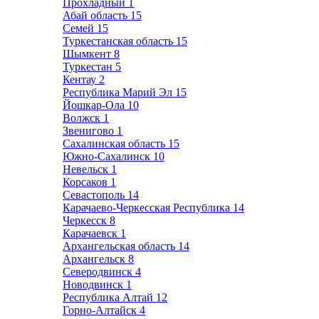
Прохладный
1
Абай область
15
Семей
15
Туркестанская область
15
Шымкент
8
Туркестан
5
Кентау
2
Республика Марий Эл
15
Йошкар-Ола
10
Волжск
1
Звенигово
1
Сахалинская область
15
Южно-Сахалинск
10
Невельск
1
Корсаков
1
Севастополь
14
Карачаево-Черкесская Республика
14
Черкесск
8
Карачаевск
1
Архангельская область
14
Архангельск
8
Северодвинск
4
Новодвинск
1
Республика Алтай
12
Горно-Алтайск
4