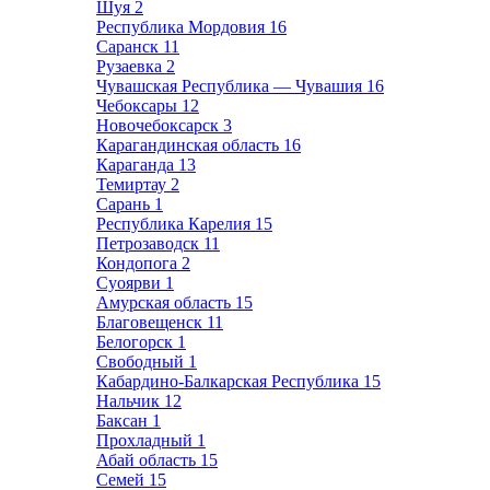
Шуя
2
Республика Мордовия
16
Саранск
11
Рузаевка
2
Чувашская Республика — Чувашия
16
Чебоксары
12
Новочебоксарск
3
Карагандинская область
16
Караганда
13
Темиртау
2
Сарань
1
Республика Карелия
15
Петрозаводск
11
Кондопога
2
Суоярви
1
Амурская область
15
Благовещенск
11
Белогорск
1
Свободный
1
Кабардино-Балкарская Республика
15
Нальчик
12
Баксан
1
Прохладный
1
Абай область
15
Семей
15