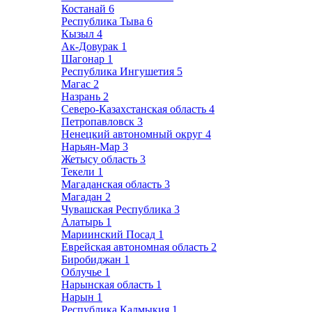
Костанай
6
Республика Тыва
6
Кызыл
4
Ак-Довурак
1
Шагонар
1
Республика Ингушетия
5
Магас
2
Назрань
2
Северо-Казахстанская область
4
Петропавловск
3
Ненецкий автономный округ
4
Нарьян-Мар
3
Жетысу область
3
Текели
1
Магаданская область
3
Магадан
2
Чувашская Республика
3
Алатырь
1
Мариинский Посад
1
Еврейская автономная область
2
Биробиджан
1
Облучье
1
Нарынская область
1
Нарын
1
Республика Калмыкия
1