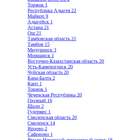
Торжок
1
Республика Адыгея
22
Майкоп
9
Адыгейск
1
Астана
21
Ош
21
Тамбовская область
21
Тамбов
15
Мичуринск
3
Моршанск
1
Восточно-Казахстанская область
20
Усть-Каменогорск
20
Чуйская область
20
Кара-Балта
2
Кант
1
Токмок
1
Чеченская Республика
20
Грозный
16
Шали
2
Гудермес
1
Смоленская область
20
Смоленск
14
Ярцево
2
Сафоново
1
Ямало-Ненецкий автономный округ
18