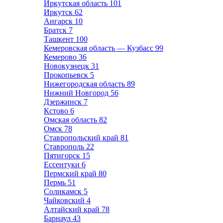
Иркутская область
101
Иркутск
62
Ангарск
10
Братск
7
Ташкент
100
Кемеровская область — Кузбасс
99
Кемерово
36
Новокузнецк
31
Прокопьевск
5
Нижегородская область
89
Нижний Новгород
56
Дзержинск
7
Кстово
6
Омская область
82
Омск
78
Ставропольский край
81
Ставрополь
22
Пятигорск
15
Ессентуки
6
Пермский край
80
Пермь
51
Соликамск
5
Чайковский
4
Алтайский край
78
Барнаул
43