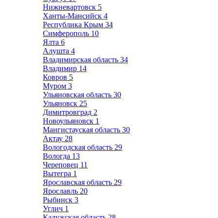
Нижневартовск
5
Ханты-Мансийск
4
Республика Крым
34
Симферополь
10
Ялта
6
Алушта
4
Владимирская область
34
Владимир
14
Ковров
5
Муром
3
Ульяновская область
30
Ульяновск
25
Димитровград
2
Новоульяновск
1
Мангистауская область
30
Актау
28
Вологодская область
29
Вологда
13
Череповец
11
Вытегра
1
Ярославская область
29
Ярославль
20
Рыбинск
3
Углич
1
Калужская область
28