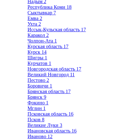
Надым
2
Республика Коми
18
Сыктывкар
7
Емва
2
Ухта
2
Иссык-Кульская область
17
Каракол
2
Чолпон-Ата
1
Курская область
17
Курск
14
Щигры
1
Курчатов
1
Новгородская область
17
Великий Новгород
11
Пестово
2
Боровичи
1
Брянская область
17
Брянск
9
Фокино
1
Мглин
1
Псковская область
16
Псков
8
Великие Луки
3
Ивановская область
16
Иваново
12