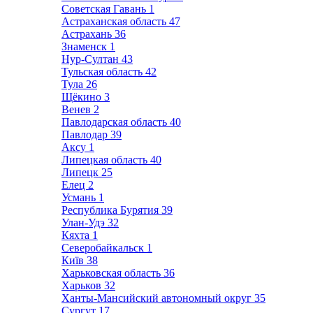
Советская Гавань
1
Астраханская область
47
Астрахань
36
Знаменск
1
Нур-Султан
43
Тульская область
42
Тула
26
Щёкино
3
Венев
2
Павлодарская область
40
Павлодар
39
Аксу
1
Липецкая область
40
Липецк
25
Елец
2
Усмань
1
Республика Бурятия
39
Улан-Удэ
32
Кяхта
1
Северобайкальск
1
Київ
38
Харьковская область
36
Харьков
32
Ханты-Мансийский автономный округ
35
Сургут
17