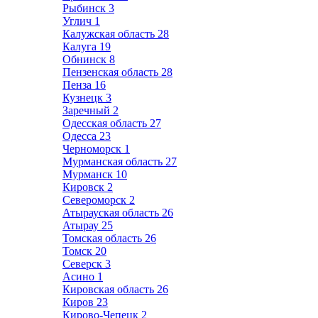
Рыбинск
3
Углич
1
Калужская область
28
Калуга
19
Обнинск
8
Пензенская область
28
Пенза
16
Кузнецк
3
Заречный
2
Одесская область
27
Одесса
23
Черноморск
1
Мурманская область
27
Мурманск
10
Кировск
2
Североморск
2
Атырауская область
26
Атырау
25
Томская область
26
Томск
20
Северск
3
Асино
1
Кировская область
26
Киров
23
Кирово-Чепецк
2