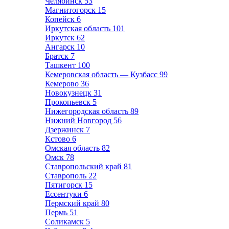
Челябинск
53
Магнитогорск
15
Копейск
6
Иркутская область
101
Иркутск
62
Ангарск
10
Братск
7
Ташкент
100
Кемеровская область — Кузбасс
99
Кемерово
36
Новокузнецк
31
Прокопьевск
5
Нижегородская область
89
Нижний Новгород
56
Дзержинск
7
Кстово
6
Омская область
82
Омск
78
Ставропольский край
81
Ставрополь
22
Пятигорск
15
Ессентуки
6
Пермский край
80
Пермь
51
Соликамск
5