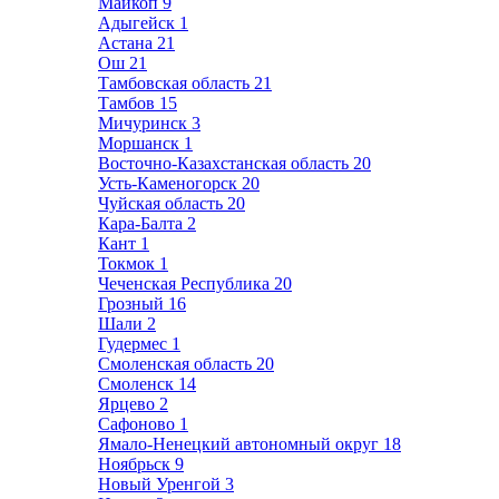
Майкоп
9
Адыгейск
1
Астана
21
Ош
21
Тамбовская область
21
Тамбов
15
Мичуринск
3
Моршанск
1
Восточно-Казахстанская область
20
Усть-Каменогорск
20
Чуйская область
20
Кара-Балта
2
Кант
1
Токмок
1
Чеченская Республика
20
Грозный
16
Шали
2
Гудермес
1
Смоленская область
20
Смоленск
14
Ярцево
2
Сафоново
1
Ямало-Ненецкий автономный округ
18
Ноябрьск
9
Новый Уренгой
3