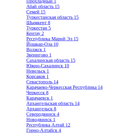
Прохладный
1
Абай область
15
Семей
15
Туркестанская область
15
Шымкент
8
Туркестан
5
Кентау
2
Республика Марий Эл
15
Йошкар-Ола
10
Волжск
1
Звенигово
1
Сахалинская область
15
Южно-Сахалинск
10
Невельск
1
Корсаков
1
Севастополь
14
Карачаево-Черкесская Республика
14
Черкесск
8
Карачаевск
1
Архангельская область
14
Архангельск
8
Северодвинск
4
Новодвинск
1
Республика Алтай
12
Горно-Алтайск
4