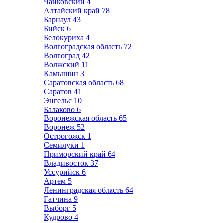
Чайковский
4
Алтайский край
78
Барнаул
43
Бийск
6
Белокуриха
4
Волгоградская область
72
Волгоград
42
Волжский
11
Камышин
3
Саратовская область
68
Саратов
41
Энгельс
10
Балаково
6
Воронежская область
65
Воронеж
52
Острогожск
1
Семилуки
1
Приморский край
64
Владивосток
37
Уссурийск
6
Артем
5
Ленинградская область
64
Гатчина
9
Выборг
5
Кудрово
4