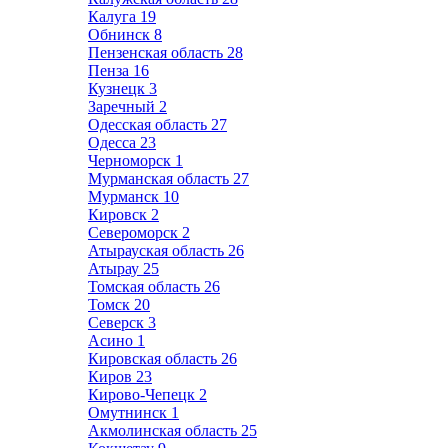
Калуга
19
Обнинск
8
Пензенская область
28
Пенза
16
Кузнецк
3
Заречный
2
Одесская область
27
Одесса
23
Черноморск
1
Мурманская область
27
Мурманск
10
Кировск
2
Североморск
2
Атырауская область
26
Атырау
25
Томская область
26
Томск
20
Северск
3
Асино
1
Кировская область
26
Киров
23
Кирово-Чепецк
2
Омутнинск
1
Акмолинская область
25