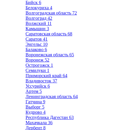
Бийск
6
Белокуриха
4
Волгоградская область
72
Волгоград
42
Волжский
11
Камышин
3
Саратовская область
68
Саратов
41
Энгельс
10
Балаково
6
Воронежская область
65
Воронеж
52
Острогожск
1
Семилуки
1
Приморский край
64
Владивосток
37
Уссурийск
6
Артем
5
Ленинградская область
64
Гатчина
9
Выборг
5
Кудрово
4
Республика Дагестан
63
Махачкала
36
Дербент
8