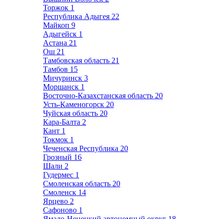
Торжок
1
Республика Адыгея
22
Майкоп
9
Адыгейск
1
Астана
21
Ош
21
Тамбовская область
21
Тамбов
15
Мичуринск
3
Моршанск
1
Восточно-Казахстанская область
20
Усть-Каменогорск
20
Чуйская область
20
Кара-Балта
2
Кант
1
Токмок
1
Чеченская Республика
20
Грозный
16
Шали
2
Гудермес
1
Смоленская область
20
Смоленск
14
Ярцево
2
Сафоново
1
Ямало-Ненецкий автономный округ
18