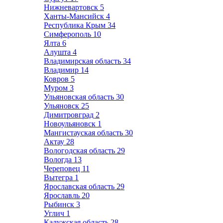
Нижневартовск
5
Ханты-Мансийск
4
Республика Крым
34
Симферополь
10
Ялта
6
Алушта
4
Владимирская область
34
Владимир
14
Ковров
5
Муром
3
Ульяновская область
30
Ульяновск
25
Димитровград
2
Новоульяновск
1
Мангистауская область
30
Актау
28
Вологодская область
29
Вологда
13
Череповец
11
Вытегра
1
Ярославская область
29
Ярославль
20
Рыбинск
3
Углич
1
Калужская область
28