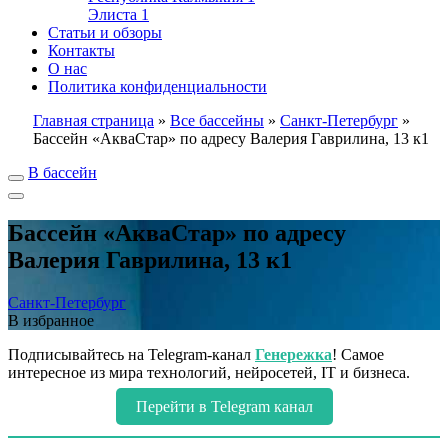
Элиста
1
Статьи и обзоры
Контакты
О нас
Политика конфиденциальности
Главная страница
»
Все бассейны
»
Санкт-Петербург
»
Бассейн «АкваСтар» по адресу Валерия Гаврилина, 13 к1
В бассейн
Бассейн «АкваСтар» по адресу
Валерия Гаврилина, 13 к1
Санкт-Петербург
В избранное
Подписывайтесь на Telegram-канал
Генережка
! Самое
интересное из мира технологий, нейросетей, IT и бизнеса.
Перейти в Telegram канал