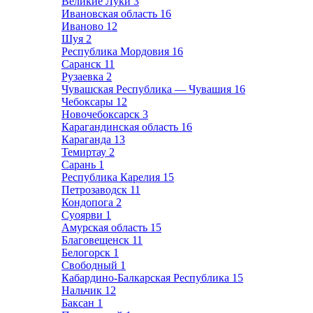
Великие Луки
3
Ивановская область
16
Иваново
12
Шуя
2
Республика Мордовия
16
Саранск
11
Рузаевка
2
Чувашская Республика — Чувашия
16
Чебоксары
12
Новочебоксарск
3
Карагандинская область
16
Караганда
13
Темиртау
2
Сарань
1
Республика Карелия
15
Петрозаводск
11
Кондопога
2
Суоярви
1
Амурская область
15
Благовещенск
11
Белогорск
1
Свободный
1
Кабардино-Балкарская Республика
15
Нальчик
12
Баксан
1