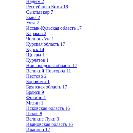
Надым
2
Республика Коми
18
Сыктывкар
7
Емва
2
Ухта
2
Иссык-Кульская область
17
Каракол
2
Чолпон-Ата
1
Курская область
17
Курск
14
Щигры
1
Курчатов
1
Новгородская область
17
Великий Новгород
11
Пестово
2
Боровичи
1
Брянская область
17
Брянск
9
Фокино
1
Мглин
1
Псковская область
16
Псков
8
Великие Луки
3
Ивановская область
16
Иваново
12