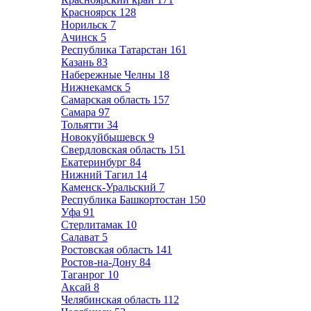
Красноярск
128
Норильск
7
Ачинск
5
Республика Татарстан
161
Казань
83
Набережные Челны
18
Нижнекамск
5
Самарская область
157
Самара
97
Тольятти
34
Новокуйбышевск
9
Свердловская область
151
Екатеринбург
84
Нижний Тагил
14
Каменск-Уральский
7
Республика Башкортостан
150
Уфа
91
Стерлитамак
10
Салават
5
Ростовская область
141
Ростов-на-Дону
84
Таганрог
10
Аксай
8
Челябинская область
112