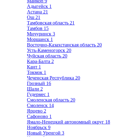
Майкоп
9
Адыгейск
1
Астана
21
Ош
21
Тамбовская область
21
Тамбов
15
Мичуринск
3
Моршанск
1
Восточно-Казахстанская область
20
Усть-Каменогорск
20
Чуйская область
20
Кара-Балта
2
Кант
1
Токмок
1
Чеченская Республика
20
Грозный
16
Шали
2
Гудермес
1
Смоленская область
20
Смоленск
14
Ярцево
2
Сафоново
1
Ямало-Ненецкий автономный округ
18
Ноябрьск
9
Новый Уренгой
3