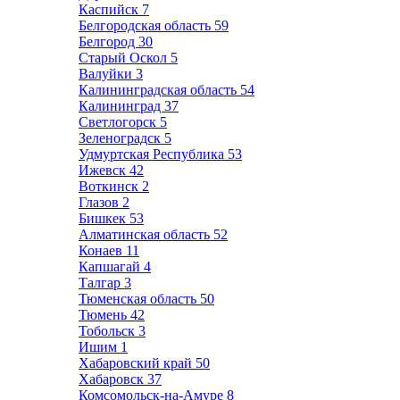
Каспийск
7
Белгородская область
59
Белгород
30
Старый Оскол
5
Валуйки
3
Калининградская область
54
Калининград
37
Светлогорск
5
Зеленоградск
5
Удмуртская Республика
53
Ижевск
42
Воткинск
2
Глазов
2
Бишкек
53
Алматинская область
52
Конаев
11
Капшагай
4
Талгар
3
Тюменская область
50
Тюмень
42
Тобольск
3
Ишим
1
Хабаровский край
50
Хабаровск
37
Комсомольск-на-Амуре
8