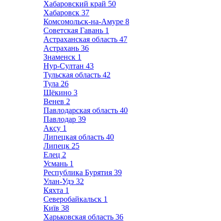
Хабаровский край
50
Хабаровск
37
Комсомольск-на-Амуре
8
Советская Гавань
1
Астраханская область
47
Астрахань
36
Знаменск
1
Нур-Султан
43
Тульская область
42
Тула
26
Щёкино
3
Венев
2
Павлодарская область
40
Павлодар
39
Аксу
1
Липецкая область
40
Липецк
25
Елец
2
Усмань
1
Республика Бурятия
39
Улан-Удэ
32
Кяхта
1
Северобайкальск
1
Київ
38
Харьковская область
36