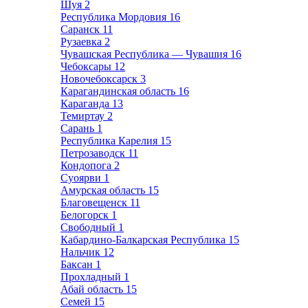
Шуя
2
Республика Мордовия
16
Саранск
11
Рузаевка
2
Чувашская Республика — Чувашия
16
Чебоксары
12
Новочебоксарск
3
Карагандинская область
16
Караганда
13
Темиртау
2
Сарань
1
Республика Карелия
15
Петрозаводск
11
Кондопога
2
Суоярви
1
Амурская область
15
Благовещенск
11
Белогорск
1
Свободный
1
Кабардино-Балкарская Республика
15
Нальчик
12
Баксан
1
Прохладный
1
Абай область
15
Семей
15