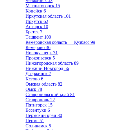
Челябинск
53
Магнитогорск
15
Копейск
6
Иркутская область
101
Иркутск
62
Ангарск
10
Братск
7
Ташкент
100
Кемеровская область — Кузбасс
99
Кемерово
36
Новокузнецк
31
Прокопьевск
5
Нижегородская область
89
Нижний Новгород
56
Дзержинск
7
Кстово
6
Омская область
82
Омск
78
Ставропольский край
81
Ставрополь
22
Пятигорск
15
Ессентуки
6
Пермский край
80
Пермь
51
Соликамск
5