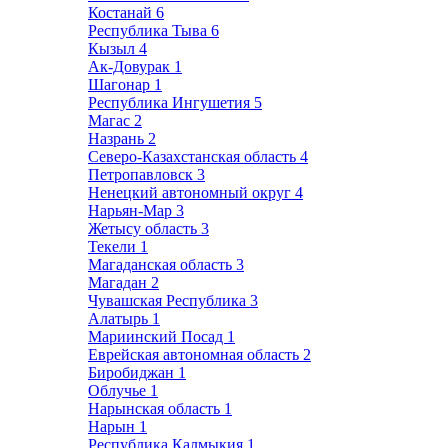
Костанай
6
Республика Тыва
6
Кызыл
4
Ак-Довурак
1
Шагонар
1
Республика Ингушетия
5
Магас
2
Назрань
2
Северо-Казахстанская область
4
Петропавловск
3
Ненецкий автономный округ
4
Нарьян-Мар
3
Жетысу область
3
Текели
1
Магаданская область
3
Магадан
2
Чувашская Республика
3
Алатырь
1
Мариинский Посад
1
Еврейская автономная область
2
Биробиджан
1
Облучье
1
Нарынская область
1
Нарын
1
Республика Калмыкия
1