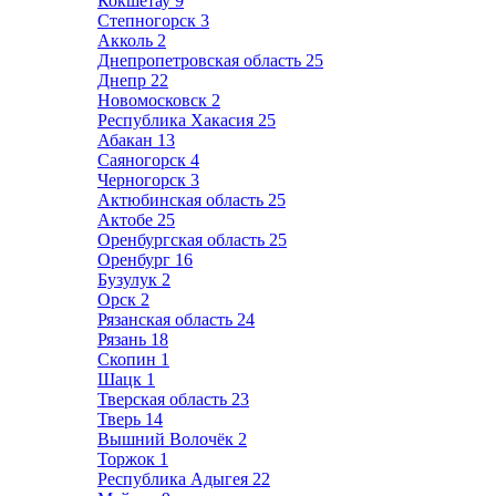
Кокшетау
9
Степногорск
3
Акколь
2
Днепропетровская область
25
Днепр
22
Новомосковск
2
Республика Хакасия
25
Абакан
13
Саяногорск
4
Черногорск
3
Актюбинская область
25
Актобе
25
Оренбургская область
25
Оренбург
16
Бузулук
2
Орск
2
Рязанская область
24
Рязань
18
Скопин
1
Шацк
1
Тверская область
23
Тверь
14
Вышний Волочёк
2
Торжок
1
Республика Адыгея
22