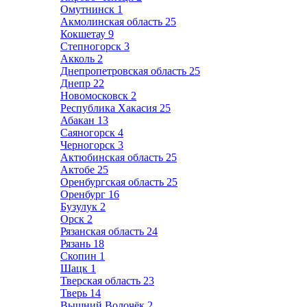
Омутнинск
1
Акмолинская область
25
Кокшетау
9
Степногорск
3
Акколь
2
Днепропетровская область
25
Днепр
22
Новомосковск
2
Республика Хакасия
25
Абакан
13
Саяногорск
4
Черногорск
3
Актюбинская область
25
Актобе
25
Оренбургская область
25
Оренбург
16
Бузулук
2
Орск
2
Рязанская область
24
Рязань
18
Скопин
1
Шацк
1
Тверская область
23
Тверь
14
Вышний Волочёк
2