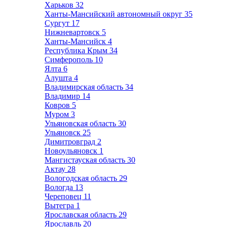
Харьков
32
Ханты-Мансийский автономный округ
35
Сургут
17
Нижневартовск
5
Ханты-Мансийск
4
Республика Крым
34
Симферополь
10
Ялта
6
Алушта
4
Владимирская область
34
Владимир
14
Ковров
5
Муром
3
Ульяновская область
30
Ульяновск
25
Димитровград
2
Новоульяновск
1
Мангистауская область
30
Актау
28
Вологодская область
29
Вологда
13
Череповец
11
Вытегра
1
Ярославская область
29
Ярославль
20