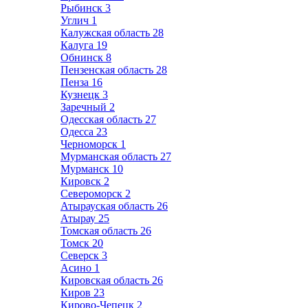
Рыбинск
3
Углич
1
Калужская область
28
Калуга
19
Обнинск
8
Пензенская область
28
Пенза
16
Кузнецк
3
Заречный
2
Одесская область
27
Одесса
23
Черноморск
1
Мурманская область
27
Мурманск
10
Кировск
2
Североморск
2
Атырауская область
26
Атырау
25
Томская область
26
Томск
20
Северск
3
Асино
1
Кировская область
26
Киров
23
Кирово-Чепецк
2