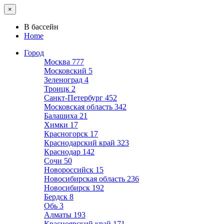
×
В бассейн
Home
Город
Москва
777
Московский
5
Зеленоград
4
Троицк
2
Санкт-Петербург
452
Московская область
342
Балашиха
21
Химки
17
Красногорск
17
Краснодарский край
323
Краснодар
142
Сочи
50
Новороссийск
15
Новосибирская область
236
Новосибирск
192
Бердск
8
Обь
3
Алматы
193
Красноярский край
171