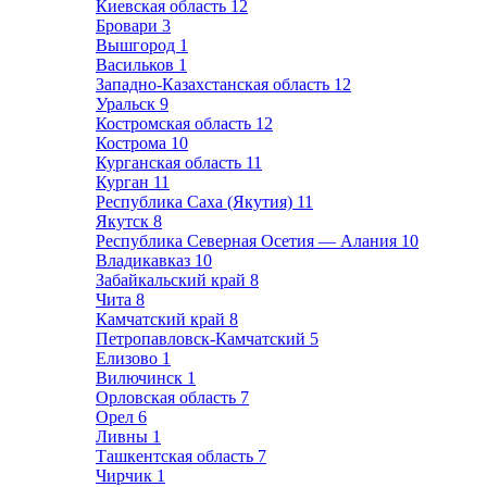
Киевская область
12
Бровари
3
Вышгород
1
Васильков
1
Западно-Казахстанская область
12
Уральск
9
Костромская область
12
Кострома
10
Курганская область
11
Курган
11
Республика Саха (Якутия)
11
Якутск
8
Республика Северная Осетия — Алания
10
Владикавказ
10
Забайкальский край
8
Чита
8
Камчатский край
8
Петропавловск-Камчатский
5
Елизово
1
Вилючинск
1
Орловская область
7
Орел
6
Ливны
1
Ташкентская область
7
Чирчик
1