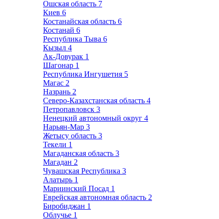
Ошская область
7
Киев
6
Костанайская область
6
Костанай
6
Республика Тыва
6
Кызыл
4
Ак-Довурак
1
Шагонар
1
Республика Ингушетия
5
Магас
2
Назрань
2
Северо-Казахстанская область
4
Петропавловск
3
Ненецкий автономный округ
4
Нарьян-Мар
3
Жетысу область
3
Текели
1
Магаданская область
3
Магадан
2
Чувашская Республика
3
Алатырь
1
Мариинский Посад
1
Еврейская автономная область
2
Биробиджан
1
Облучье
1