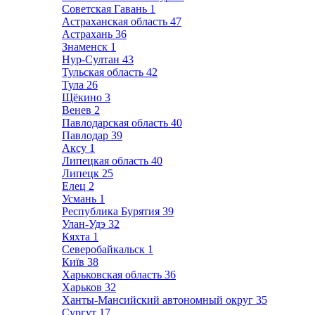
Советская Гавань
1
Астраханская область
47
Астрахань
36
Знаменск
1
Нур-Султан
43
Тульская область
42
Тула
26
Щёкино
3
Венев
2
Павлодарская область
40
Павлодар
39
Аксу
1
Липецкая область
40
Липецк
25
Елец
2
Усмань
1
Республика Бурятия
39
Улан-Удэ
32
Кяхта
1
Северобайкальск
1
Київ
38
Харьковская область
36
Харьков
32
Ханты-Мансийский автономный округ
35
Сургут
17