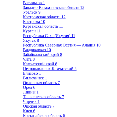
Васильков
1
Западно-Казахстанская область
12
Уральск
9
Костромская область
12
Кострома
10
Курганская область
11
Курган
11
Республика Саха (Якутия)
11
Якутск
8
Республика Северная Осетия — Алания
10
Владикавказ
10
Забайкальский край
8
Чита
8
Камчатский край
8
Петропавловск-Камчатский
5
Елизово
1
Вилючинск
1
Орловская область
7
Орел
6
Ливны
1
Ташкентская область
7
Чирчик
1
Ошская область
7
Киев
6
Костанайская область
6