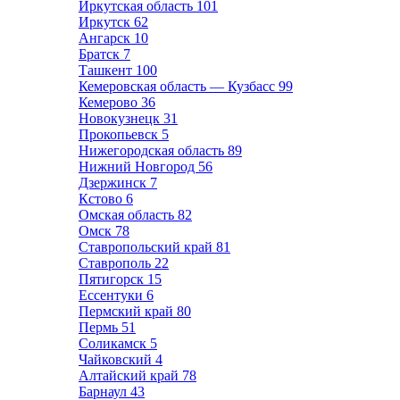
Иркутская область
101
Иркутск
62
Ангарск
10
Братск
7
Ташкент
100
Кемеровская область — Кузбасс
99
Кемерово
36
Новокузнецк
31
Прокопьевск
5
Нижегородская область
89
Нижний Новгород
56
Дзержинск
7
Кстово
6
Омская область
82
Омск
78
Ставропольский край
81
Ставрополь
22
Пятигорск
15
Ессентуки
6
Пермский край
80
Пермь
51
Соликамск
5
Чайковский
4
Алтайский край
78
Барнаул
43