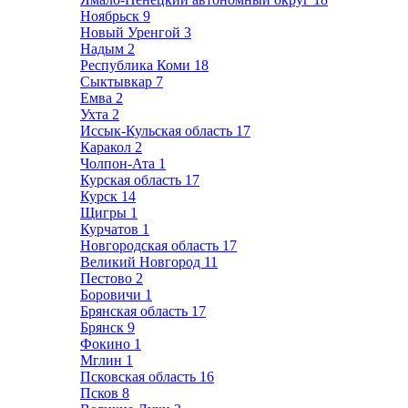
Ноябрьск
9
Новый Уренгой
3
Надым
2
Республика Коми
18
Сыктывкар
7
Емва
2
Ухта
2
Иссык-Кульская область
17
Каракол
2
Чолпон-Ата
1
Курская область
17
Курск
14
Щигры
1
Курчатов
1
Новгородская область
17
Великий Новгород
11
Пестово
2
Боровичи
1
Брянская область
17
Брянск
9
Фокино
1
Мглин
1
Псковская область
16
Псков
8