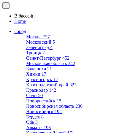
×
В бассейн
Home
Город
Москва
777
Московский
5
Зеленоград
4
Троицк
2
Санкт-Петербург
452
Московская область
342
Балашиха
21
Химки
17
Красногорск
17
Краснодарский край
323
Краснодар
142
Сочи
50
Новороссийск
15
Новосибирская область
236
Новосибирск
192
Бердск
8
Обь
3
Алматы
193
Красноярский край
171