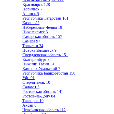
Красноярск
128
Норильск
7
Ачинск
5
Республика Татарстан
161
Казань
83
Набережные Челны
18
Нижнекамск
5
Самарская область
157
Самара
97
Тольятти
34
Новокуйбышевск
9
Свердловская область
151
Екатеринбург
84
Нижний Тагил
14
Каменск-Уральский
7
Республика Башкортостан
150
Уфа
91
Стерлитамак
10
Салават
5
Ростовская область
141
Ростов-на-Дону
84
Таганрог
10
Аксай
8
Челябинская область
112