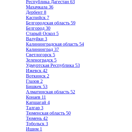
Республика Дагестан
63
Махачкала
36
Дербент
8
Каспийск
7
Белгородская область
59
Белгород
30
Старый Оскол
5
Валуйки
3
Калининградская область
54
Калининград
37
Светлогорск
5
Зеленоградск
5
Удмуртская Республика
53
Ижевск
42
Воткинск
2
Глазов
2
Бишкек
53
Алматинская область
52
Конаев
11
Капшагай
4
Талгар
3
Тюменская область
50
Тюмень
42
Тобольск
3
Ишим
1