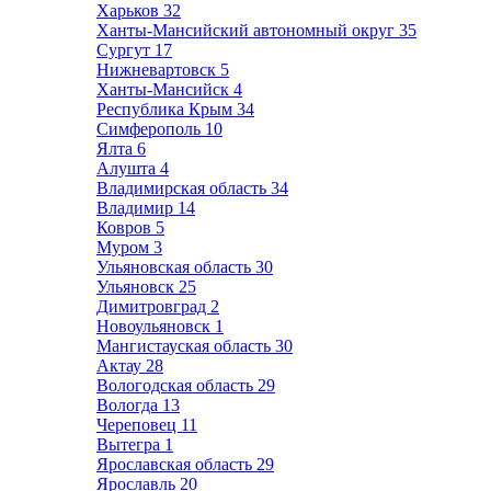
Харьков
32
Ханты-Мансийский автономный округ
35
Сургут
17
Нижневартовск
5
Ханты-Мансийск
4
Республика Крым
34
Симферополь
10
Ялта
6
Алушта
4
Владимирская область
34
Владимир
14
Ковров
5
Муром
3
Ульяновская область
30
Ульяновск
25
Димитровград
2
Новоульяновск
1
Мангистауская область
30
Актау
28
Вологодская область
29
Вологда
13
Череповец
11
Вытегра
1
Ярославская область
29
Ярославль
20