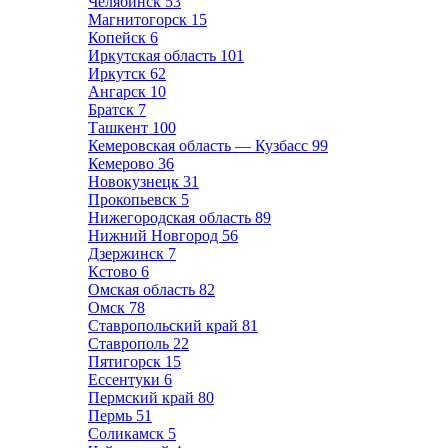
Челябинск
53
Магнитогорск
15
Копейск
6
Иркутская область
101
Иркутск
62
Ангарск
10
Братск
7
Ташкент
100
Кемеровская область — Кузбасс
99
Кемерово
36
Новокузнецк
31
Прокопьевск
5
Нижегородская область
89
Нижний Новгород
56
Дзержинск
7
Кстово
6
Омская область
82
Омск
78
Ставропольский край
81
Ставрополь
22
Пятигорск
15
Ессентуки
6
Пермский край
80
Пермь
51
Соликамск
5