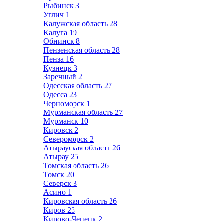
Рыбинск
3
Углич
1
Калужская область
28
Калуга
19
Обнинск
8
Пензенская область
28
Пенза
16
Кузнецк
3
Заречный
2
Одесская область
27
Одесса
23
Черноморск
1
Мурманская область
27
Мурманск
10
Кировск
2
Североморск
2
Атырауская область
26
Атырау
25
Томская область
26
Томск
20
Северск
3
Асино
1
Кировская область
26
Киров
23
Кирово-Чепецк
2