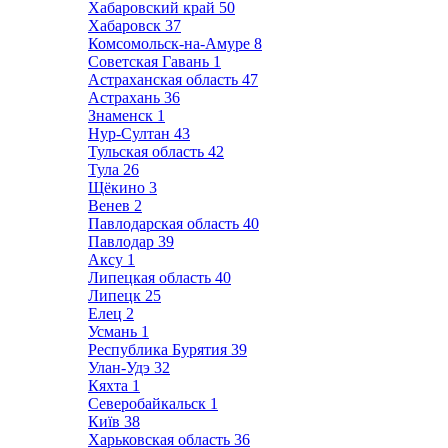
Хабаровский край
50
Хабаровск
37
Комсомольск-на-Амуре
8
Советская Гавань
1
Астраханская область
47
Астрахань
36
Знаменск
1
Нур-Султан
43
Тульская область
42
Тула
26
Щёкино
3
Венев
2
Павлодарская область
40
Павлодар
39
Аксу
1
Липецкая область
40
Липецк
25
Елец
2
Усмань
1
Республика Бурятия
39
Улан-Удэ
32
Кяхта
1
Северобайкальск
1
Київ
38
Харьковская область
36