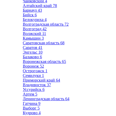
Чайковский
4
Алтайский край
78
Барнаул
43
Бийск
6
Белокуриха
4
Волгоградская область
72
Волгоград
42
Волжский
11
Камышин
3
Саратовская область
68
Саратов
41
Энгельс
10
Балаково
6
Воронежская область
65
Воронеж
52
Острогожск
1
Семилуки
1
Приморский край
64
Владивосток
37
Уссурийск
6
Артем
5
Ленинградская область
64
Гатчина
9
Выборг
5
Кудрово
4