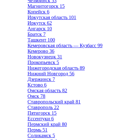
Челябинск
53
Магнитогорск
15
Копейск
6
Иркутская область
101
Иркутск
62
Ангарск
10
Братск
7
Ташкент
100
Кемеровская область — Кузбасс
99
Кемерово
36
Новокузнецк
31
Прокопьевск
5
Нижегородская область
89
Нижний Новгород
56
Дзержинск
7
Кстово
6
Омская область
82
Омск
78
Ставропольский край
81
Ставрополь
22
Пятигорск
15
Ессентуки
6
Пермский край
80
Пермь
51
Соликамск
5