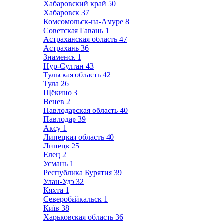
Хабаровский край
50
Хабаровск
37
Комсомольск-на-Амуре
8
Советская Гавань
1
Астраханская область
47
Астрахань
36
Знаменск
1
Нур-Султан
43
Тульская область
42
Тула
26
Щёкино
3
Венев
2
Павлодарская область
40
Павлодар
39
Аксу
1
Липецкая область
40
Липецк
25
Елец
2
Усмань
1
Республика Бурятия
39
Улан-Удэ
32
Кяхта
1
Северобайкальск
1
Київ
38
Харьковская область
36