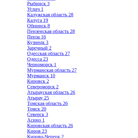
Рыбинск
3
Углич
1
Калужская область
28
Калуга
19
Обнинск
8
Пензенская область
28
Пенза
16
Кузнецк
3
Заречный
2
Одесская область
27
Одесса
23
Черноморск
1
Мурманская область
27
Мурманск
10
Кировск
2
Североморск
2
Атырауская область
26
Атырау
25
Томская область
26
Томск
20
Северск
3
Асино
1
Кировская область
26
Киров
23
Кирово-Чепецк
2