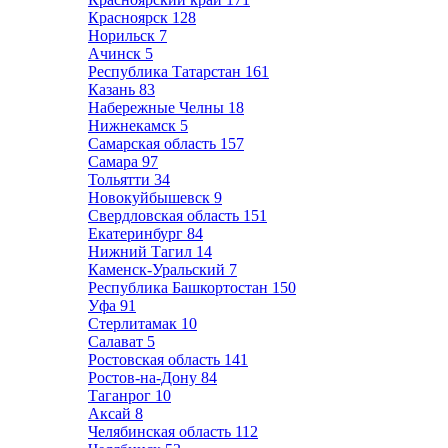
Красноярск
128
Норильск
7
Ачинск
5
Республика Татарстан
161
Казань
83
Набережные Челны
18
Нижнекамск
5
Самарская область
157
Самара
97
Тольятти
34
Новокуйбышевск
9
Свердловская область
151
Екатеринбург
84
Нижний Тагил
14
Каменск-Уральский
7
Республика Башкортостан
150
Уфа
91
Стерлитамак
10
Салават
5
Ростовская область
141
Ростов-на-Дону
84
Таганрог
10
Аксай
8
Челябинская область
112