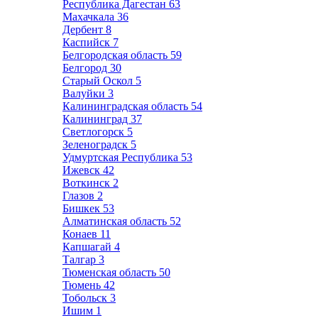
Республика Дагестан
63
Махачкала
36
Дербент
8
Каспийск
7
Белгородская область
59
Белгород
30
Старый Оскол
5
Валуйки
3
Калининградская область
54
Калининград
37
Светлогорск
5
Зеленоградск
5
Удмуртская Республика
53
Ижевск
42
Воткинск
2
Глазов
2
Бишкек
53
Алматинская область
52
Конаев
11
Капшагай
4
Талгар
3
Тюменская область
50
Тюмень
42
Тобольск
3
Ишим
1