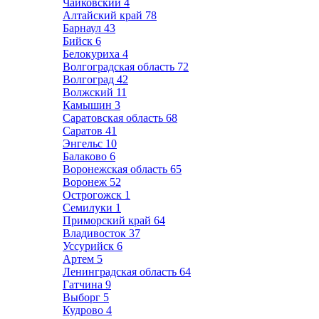
Чайковский
4
Алтайский край
78
Барнаул
43
Бийск
6
Белокуриха
4
Волгоградская область
72
Волгоград
42
Волжский
11
Камышин
3
Саратовская область
68
Саратов
41
Энгельс
10
Балаково
6
Воронежская область
65
Воронеж
52
Острогожск
1
Семилуки
1
Приморский край
64
Владивосток
37
Уссурийск
6
Артем
5
Ленинградская область
64
Гатчина
9
Выборг
5
Кудрово
4