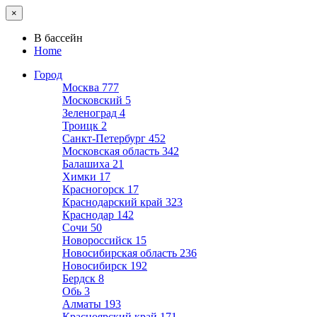
×
В бассейн
Home
Город
Москва
777
Московский
5
Зеленоград
4
Троицк
2
Санкт-Петербург
452
Московская область
342
Балашиха
21
Химки
17
Красногорск
17
Краснодарский край
323
Краснодар
142
Сочи
50
Новороссийск
15
Новосибирская область
236
Новосибирск
192
Бердск
8
Обь
3
Алматы
193
Красноярский край
171