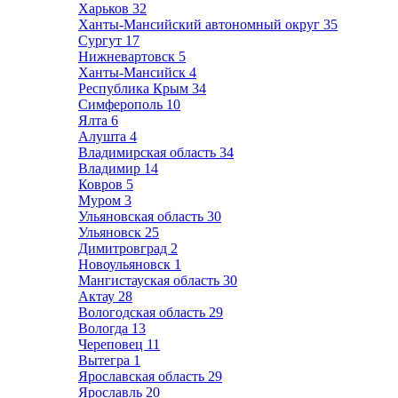
Харьков
32
Ханты-Мансийский автономный округ
35
Сургут
17
Нижневартовск
5
Ханты-Мансийск
4
Республика Крым
34
Симферополь
10
Ялта
6
Алушта
4
Владимирская область
34
Владимир
14
Ковров
5
Муром
3
Ульяновская область
30
Ульяновск
25
Димитровград
2
Новоульяновск
1
Мангистауская область
30
Актау
28
Вологодская область
29
Вологда
13
Череповец
11
Вытегра
1
Ярославская область
29
Ярославль
20