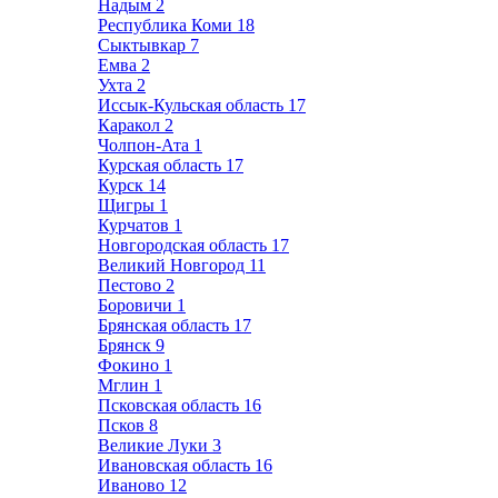
Надым
2
Республика Коми
18
Сыктывкар
7
Емва
2
Ухта
2
Иссык-Кульская область
17
Каракол
2
Чолпон-Ата
1
Курская область
17
Курск
14
Щигры
1
Курчатов
1
Новгородская область
17
Великий Новгород
11
Пестово
2
Боровичи
1
Брянская область
17
Брянск
9
Фокино
1
Мглин
1
Псковская область
16
Псков
8
Великие Луки
3
Ивановская область
16
Иваново
12