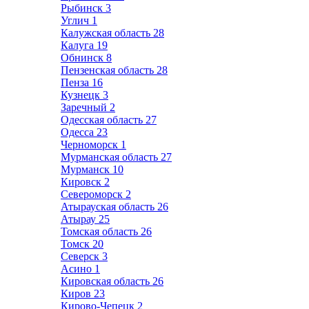
Рыбинск
3
Углич
1
Калужская область
28
Калуга
19
Обнинск
8
Пензенская область
28
Пенза
16
Кузнецк
3
Заречный
2
Одесская область
27
Одесса
23
Черноморск
1
Мурманская область
27
Мурманск
10
Кировск
2
Североморск
2
Атырауская область
26
Атырау
25
Томская область
26
Томск
20
Северск
3
Асино
1
Кировская область
26
Киров
23
Кирово-Чепецк
2