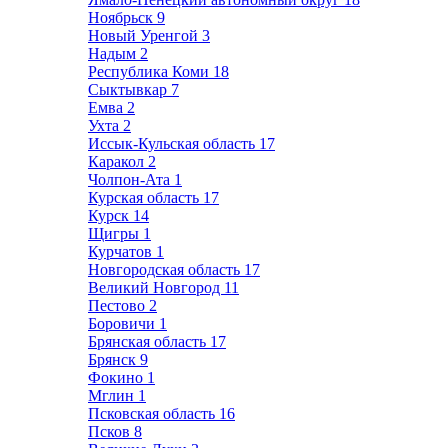
Ноябрьск
9
Новый Уренгой
3
Надым
2
Республика Коми
18
Сыктывкар
7
Емва
2
Ухта
2
Иссык-Кульская область
17
Каракол
2
Чолпон-Ата
1
Курская область
17
Курск
14
Щигры
1
Курчатов
1
Новгородская область
17
Великий Новгород
11
Пестово
2
Боровичи
1
Брянская область
17
Брянск
9
Фокино
1
Мглин
1
Псковская область
16
Псков
8