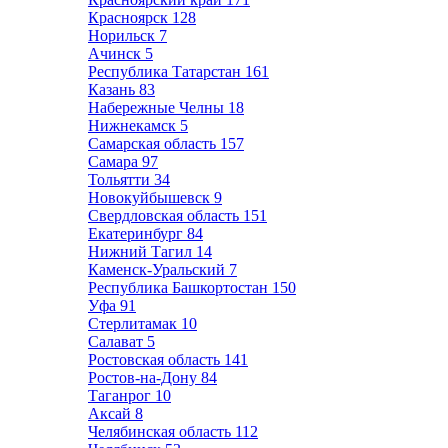
Красноярск
128
Норильск
7
Ачинск
5
Республика Татарстан
161
Казань
83
Набережные Челны
18
Нижнекамск
5
Самарская область
157
Самара
97
Тольятти
34
Новокуйбышевск
9
Свердловская область
151
Екатеринбург
84
Нижний Тагил
14
Каменск-Уральский
7
Республика Башкортостан
150
Уфа
91
Стерлитамак
10
Салават
5
Ростовская область
141
Ростов-на-Дону
84
Таганрог
10
Аксай
8
Челябинская область
112