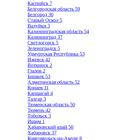
Каспийск
7
Белгородская область
59
Белгород
30
Старый Оскол
5
Валуйки
3
Калининградская область
54
Калининград
37
Светлогорск
5
Зеленоградск
5
Удмуртская Республика
53
Ижевск
42
Воткинск
2
Глазов
2
Бишкек
53
Алматинская область
52
Конаев
11
Капшагай
4
Талгар
3
Тюменская область
50
Тюмень
42
Тобольск
3
Ишим
1
Хабаровский край
50
Хабаровск
37
Комсомольск-на-Амуре
8