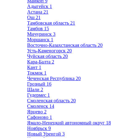
Майкоп
9
Адыгейск
1
Астана
21
Ош
21
Тамбовская область
21
Тамбов
15
Мичуринск
3
Моршанск
1
Восточно-Казахстанская область
20
Усть-Каменогорск
20
Чуйская область
20
Кара-Балта
2
Кант
1
Токмок
1
Чеченская Республика
20
Грозный
16
Шали
2
Гудермес
1
Смоленская область
20
Смоленск
14
Ярцево
2
Сафоново
1
Ямало-Ненецкий автономный округ
18
Ноябрьск
9
Новый Уренгой
3