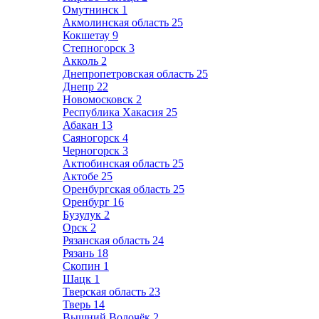
Омутнинск
1
Акмолинская область
25
Кокшетау
9
Степногорск
3
Акколь
2
Днепропетровская область
25
Днепр
22
Новомосковск
2
Республика Хакасия
25
Абакан
13
Саяногорск
4
Черногорск
3
Актюбинская область
25
Актобе
25
Оренбургская область
25
Оренбург
16
Бузулук
2
Орск
2
Рязанская область
24
Рязань
18
Скопин
1
Шацк
1
Тверская область
23
Тверь
14
Вышний Волочёк
2