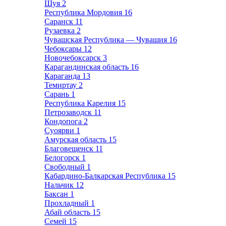
Шуя
2
Республика Мордовия
16
Саранск
11
Рузаевка
2
Чувашская Республика — Чувашия
16
Чебоксары
12
Новочебоксарск
3
Карагандинская область
16
Караганда
13
Темиртау
2
Сарань
1
Республика Карелия
15
Петрозаводск
11
Кондопога
2
Суоярви
1
Амурская область
15
Благовещенск
11
Белогорск
1
Свободный
1
Кабардино-Балкарская Республика
15
Нальчик
12
Баксан
1
Прохладный
1
Абай область
15
Семей
15