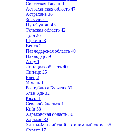
Советская Гавань
1
Астраханская область
47
Астрахань
36
Знаменск
1
Нур-Султан
43
Тульская область
42
Тула
26
Щёкино
3
Венев
2
Павлодарская область
40
Павлодар
39
Аксу
1
Липецкая область
40
Липецк
25
Елец
2
Усмань
1
Республика Бурятия
39
Улан-Удэ
32
Кяхта
1
Северобайкальск
1
Київ
38
Харьковская область
36
Харьков
32
Ханты-Мансийский автономный округ
35
Сургут
17