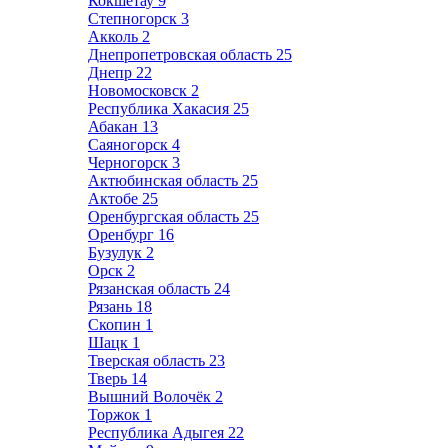
Кокшетау
9
Степногорск
3
Акколь
2
Днепропетровская область
25
Днепр
22
Новомосковск
2
Республика Хакасия
25
Абакан
13
Саяногорск
4
Черногорск
3
Актюбинская область
25
Актобе
25
Оренбургская область
25
Оренбург
16
Бузулук
2
Орск
2
Рязанская область
24
Рязань
18
Скопин
1
Шацк
1
Тверская область
23
Тверь
14
Вышний Волочёк
2
Торжок
1
Республика Адыгея
22