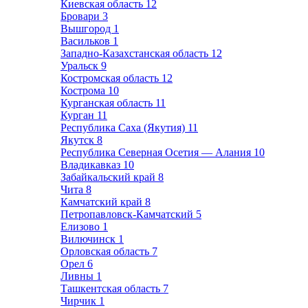
Киевская область
12
Бровари
3
Вышгород
1
Васильков
1
Западно-Казахстанская область
12
Уральск
9
Костромская область
12
Кострома
10
Курганская область
11
Курган
11
Республика Саха (Якутия)
11
Якутск
8
Республика Северная Осетия — Алания
10
Владикавказ
10
Забайкальский край
8
Чита
8
Камчатский край
8
Петропавловск-Камчатский
5
Елизово
1
Вилючинск
1
Орловская область
7
Орел
6
Ливны
1
Ташкентская область
7
Чирчик
1