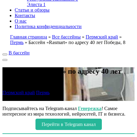
Элиста
1
Статьи и обзоры
Контакты
О нас
Политика конфиденциальности
Главная страница
»
Все бассейны
»
Пермский край
»
Пермь
»
Бассейн «Rasmart» по адресу 40 лет Победы, 8
В бассейн
Бассейн «Rasmart» по адресу 40 лет
Победы, 8
Пермский край
Пермь
В избранное
Подписывайтесь на Telegram-канал
Генережка
! Самое
интересное из мира технологий, нейросетей, IT и бизнеса.
Перейти в Telegram канал