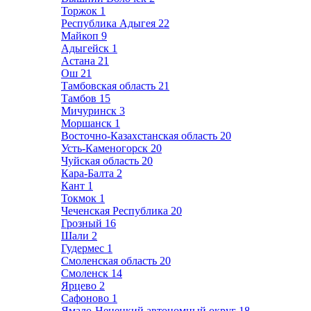
Торжок
1
Республика Адыгея
22
Майкоп
9
Адыгейск
1
Астана
21
Ош
21
Тамбовская область
21
Тамбов
15
Мичуринск
3
Моршанск
1
Восточно-Казахстанская область
20
Усть-Каменогорск
20
Чуйская область
20
Кара-Балта
2
Кант
1
Токмок
1
Чеченская Республика
20
Грозный
16
Шали
2
Гудермес
1
Смоленская область
20
Смоленск
14
Ярцево
2
Сафоново
1
Ямало-Ненецкий автономный округ
18