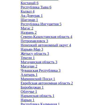
Костанай
6
Республика Тыва
6
Кызыл
4
Ак-Довурак
1
Шагонар
1
Республика Ингушетия
5
Магас
2
Назрань
2
Северо-Казахстанская область
4
Петропавловск
3
Ненецкий автономный округ
4
Нарьян-Мар
3
Жетысу область
3
Текели
1
Магаданская область
3
Магадан
2
Чувашская Республика
3
Алатырь
1
Мариинский Посад
1
Еврейская автономная область
2
Биробиджан
1
Облучье
1
Нарынская область
1
Нарын
1
Республика Калмыкия
1