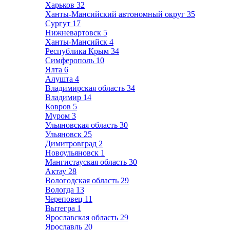
Харьков
32
Ханты-Мансийский автономный округ
35
Сургут
17
Нижневартовск
5
Ханты-Мансийск
4
Республика Крым
34
Симферополь
10
Ялта
6
Алушта
4
Владимирская область
34
Владимир
14
Ковров
5
Муром
3
Ульяновская область
30
Ульяновск
25
Димитровград
2
Новоульяновск
1
Мангистауская область
30
Актау
28
Вологодская область
29
Вологда
13
Череповец
11
Вытегра
1
Ярославская область
29
Ярославль
20