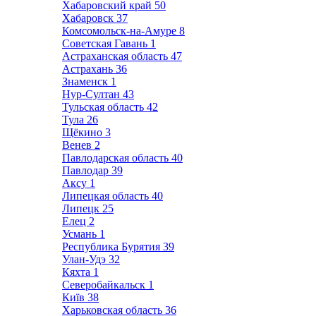
Хабаровский край
50
Хабаровск
37
Комсомольск-на-Амуре
8
Советская Гавань
1
Астраханская область
47
Астрахань
36
Знаменск
1
Нур-Султан
43
Тульская область
42
Тула
26
Щёкино
3
Венев
2
Павлодарская область
40
Павлодар
39
Аксу
1
Липецкая область
40
Липецк
25
Елец
2
Усмань
1
Республика Бурятия
39
Улан-Удэ
32
Кяхта
1
Северобайкальск
1
Київ
38
Харьковская область
36