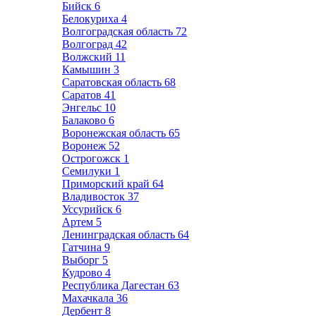
Бийск
6
Белокуриха
4
Волгоградская область
72
Волгоград
42
Волжский
11
Камышин
3
Саратовская область
68
Саратов
41
Энгельс
10
Балаково
6
Воронежская область
65
Воронеж
52
Острогожск
1
Семилуки
1
Приморский край
64
Владивосток
37
Уссурийск
6
Артем
5
Ленинградская область
64
Гатчина
9
Выборг
5
Кудрово
4
Республика Дагестан
63
Махачкала
36
Дербент
8