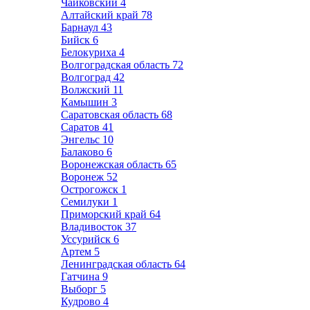
Чайковский
4
Алтайский край
78
Барнаул
43
Бийск
6
Белокуриха
4
Волгоградская область
72
Волгоград
42
Волжский
11
Камышин
3
Саратовская область
68
Саратов
41
Энгельс
10
Балаково
6
Воронежская область
65
Воронеж
52
Острогожск
1
Семилуки
1
Приморский край
64
Владивосток
37
Уссурийск
6
Артем
5
Ленинградская область
64
Гатчина
9
Выборг
5
Кудрово
4