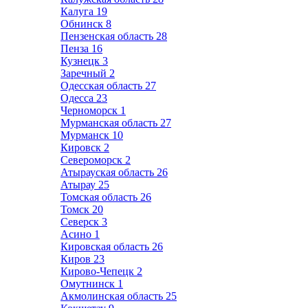
Калуга
19
Обнинск
8
Пензенская область
28
Пенза
16
Кузнецк
3
Заречный
2
Одесская область
27
Одесса
23
Черноморск
1
Мурманская область
27
Мурманск
10
Кировск
2
Североморск
2
Атырауская область
26
Атырау
25
Томская область
26
Томск
20
Северск
3
Асино
1
Кировская область
26
Киров
23
Кирово-Чепецк
2
Омутнинск
1
Акмолинская область
25