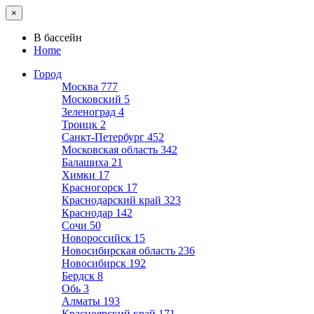
×
В бассейн
Home
Город
Москва
777
Московский
5
Зеленоград
4
Троицк
2
Санкт-Петербург
452
Московская область
342
Балашиха
21
Химки
17
Красногорск
17
Краснодарский край
323
Краснодар
142
Сочи
50
Новороссийск
15
Новосибирская область
236
Новосибирск
192
Бердск
8
Обь
3
Алматы
193
Красноярский край
171