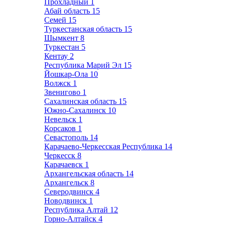
Прохладный
1
Абай область
15
Семей
15
Туркестанская область
15
Шымкент
8
Туркестан
5
Кентау
2
Республика Марий Эл
15
Йошкар-Ола
10
Волжск
1
Звенигово
1
Сахалинская область
15
Южно-Сахалинск
10
Невельск
1
Корсаков
1
Севастополь
14
Карачаево-Черкесская Республика
14
Черкесск
8
Карачаевск
1
Архангельская область
14
Архангельск
8
Северодвинск
4
Новодвинск
1
Республика Алтай
12
Горно-Алтайск
4