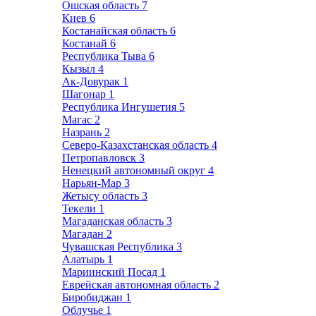
Ошская область
7
Киев
6
Костанайская область
6
Костанай
6
Республика Тыва
6
Кызыл
4
Ак-Довурак
1
Шагонар
1
Республика Ингушетия
5
Магас
2
Назрань
2
Северо-Казахстанская область
4
Петропавловск
3
Ненецкий автономный округ
4
Нарьян-Мар
3
Жетысу область
3
Текели
1
Магаданская область
3
Магадан
2
Чувашская Республика
3
Алатырь
1
Мариинский Посад
1
Еврейская автономная область
2
Биробиджан
1
Облучье
1