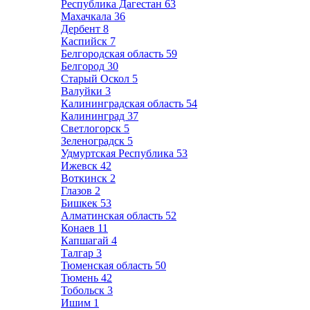
Республика Дагестан
63
Махачкала
36
Дербент
8
Каспийск
7
Белгородская область
59
Белгород
30
Старый Оскол
5
Валуйки
3
Калининградская область
54
Калининград
37
Светлогорск
5
Зеленоградск
5
Удмуртская Республика
53
Ижевск
42
Воткинск
2
Глазов
2
Бишкек
53
Алматинская область
52
Конаев
11
Капшагай
4
Талгар
3
Тюменская область
50
Тюмень
42
Тобольск
3
Ишим
1