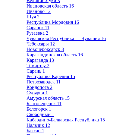
Великие Луки
3
Ивановская область
16
Иваново
12
Шуя
2
Республика Мордовия
16
Саранск
11
Рузаевка
2
Чувашская Республика — Чувашия
16
Чебоксары
12
Новочебоксарск
3
Карагандинская область
16
Караганда
13
Темиртау
2
Сарань
1
Республика Карелия
15
Петрозаводск
11
Кондопога
2
Суоярви
1
Амурская область
15
Благовещенск
11
Белогорск
1
Свободный
1
Кабардино-Балкарская Республика
15
Нальчик
12
Баксан
1