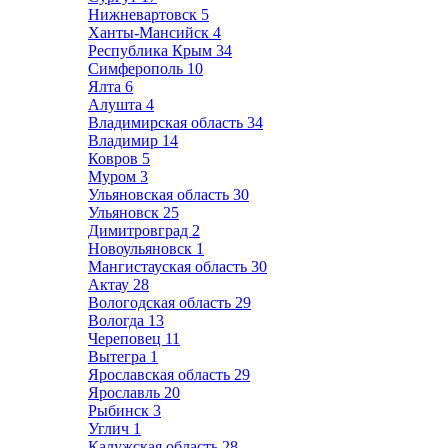
Нижневартовск
5
Ханты-Мансийск
4
Республика Крым
34
Симферополь
10
Ялта
6
Алушта
4
Владимирская область
34
Владимир
14
Ковров
5
Муром
3
Ульяновская область
30
Ульяновск
25
Димитровград
2
Новоульяновск
1
Мангистауская область
30
Актау
28
Вологодская область
29
Вологда
13
Череповец
11
Вытегра
1
Ярославская область
29
Ярославль
20
Рыбинск
3
Углич
1
Калужская область
28