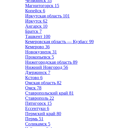
Челябинск
53
Магнитогорск
15
Копейск
6
Иркутская область
101
Иркутск
62
Ангарск
10
Братск
7
Ташкент
100
Кемеровская область — Кузбасс
99
Кемерово
36
Новокузнецк
31
Прокопьевск
5
Нижегородская область
89
Нижний Новгород
56
Дзержинск
7
Кстово
6
Омская область
82
Омск
78
Ставропольский край
81
Ставрополь
22
Пятигорск
15
Ессентуки
6
Пермский край
80
Пермь
51
Соликамск
5