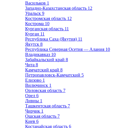
Васильков
1
Западно-Казахстанская область
12
Уральск
9
Костромская область
12
Кострома
10
Курганская область
11
Курган
11
Республика Саха (Якутия)
11
Якутск
8
Республика Северная Осетия — Алания
10
Владикавказ
10
Забайкальский край
8
Чита
8
Камчатский край
8
Петропавловск-Камчатский
5
Елизово
1
Вилючинск
1
Орловская область
7
Орел
6
Ливны
1
Ташкентская область
7
Чирчик
1
Ошская область
7
Киев
6
Костанайская область
6