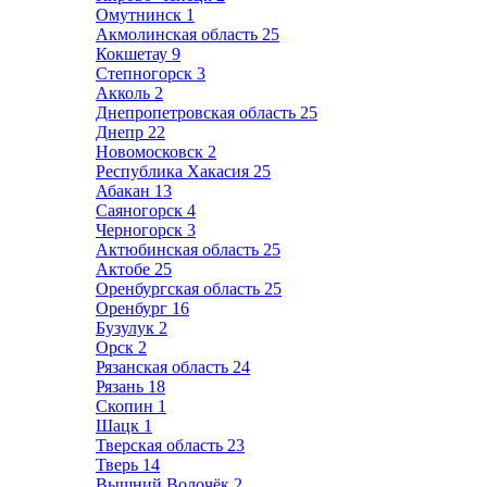
Омутнинск
1
Акмолинская область
25
Кокшетау
9
Степногорск
3
Акколь
2
Днепропетровская область
25
Днепр
22
Новомосковск
2
Республика Хакасия
25
Абакан
13
Саяногорск
4
Черногорск
3
Актюбинская область
25
Актобе
25
Оренбургская область
25
Оренбург
16
Бузулук
2
Орск
2
Рязанская область
24
Рязань
18
Скопин
1
Шацк
1
Тверская область
23
Тверь
14
Вышний Волочёк
2