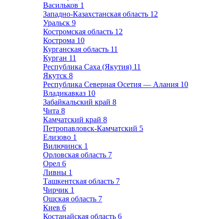
Васильков
1
Западно-Казахстанская область
12
Уральск
9
Костромская область
12
Кострома
10
Курганская область
11
Курган
11
Республика Саха (Якутия)
11
Якутск
8
Республика Северная Осетия — Алания
10
Владикавказ
10
Забайкальский край
8
Чита
8
Камчатский край
8
Петропавловск-Камчатский
5
Елизово
1
Вилючинск
1
Орловская область
7
Орел
6
Ливны
1
Ташкентская область
7
Чирчик
1
Ошская область
7
Киев
6
Костанайская область
6