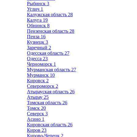
Рыбинск
3
Углич
1
Калужская область
28
Калуга
19
Обнинск
8
Пензенская область
28
Пенза
16
Кузнецк
3
Заречный
2
Одесская область
27
Одесса
23
Черноморск
1
Мурманская область
27
Мурманск
10
Кировск
2
Североморск
2
Атырауская область
26
Атырау
25
Томская область
26
Томск
20
Северск
3
Асино
1
Кировская область
26
Киров
23
Кирово-Чепецк
2