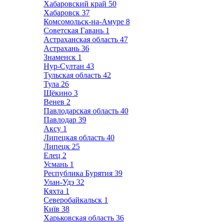
Хабаровский край
50
Хабаровск
37
Комсомольск-на-Амуре
8
Советская Гавань
1
Астраханская область
47
Астрахань
36
Знаменск
1
Нур-Султан
43
Тульская область
42
Тула
26
Щёкино
3
Венев
2
Павлодарская область
40
Павлодар
39
Аксу
1
Липецкая область
40
Липецк
25
Елец
2
Усмань
1
Республика Бурятия
39
Улан-Удэ
32
Кяхта
1
Северобайкальск
1
Київ
38
Харьковская область
36