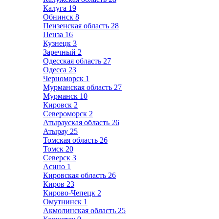
Калуга
19
Обнинск
8
Пензенская область
28
Пенза
16
Кузнецк
3
Заречный
2
Одесская область
27
Одесса
23
Черноморск
1
Мурманская область
27
Мурманск
10
Кировск
2
Североморск
2
Атырауская область
26
Атырау
25
Томская область
26
Томск
20
Северск
3
Асино
1
Кировская область
26
Киров
23
Кирово-Чепецк
2
Омутнинск
1
Акмолинская область
25