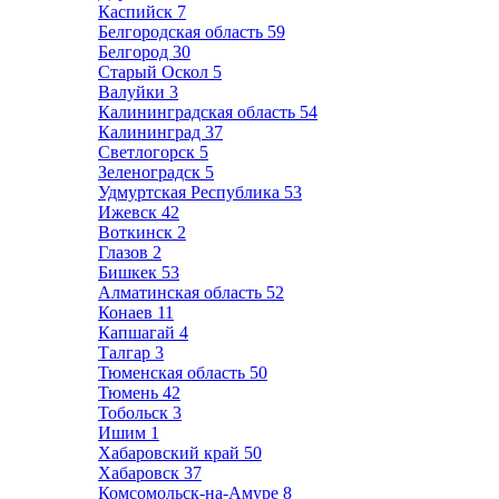
Каспийск
7
Белгородская область
59
Белгород
30
Старый Оскол
5
Валуйки
3
Калининградская область
54
Калининград
37
Светлогорск
5
Зеленоградск
5
Удмуртская Республика
53
Ижевск
42
Воткинск
2
Глазов
2
Бишкек
53
Алматинская область
52
Конаев
11
Капшагай
4
Талгар
3
Тюменская область
50
Тюмень
42
Тобольск
3
Ишим
1
Хабаровский край
50
Хабаровск
37
Комсомольск-на-Амуре
8