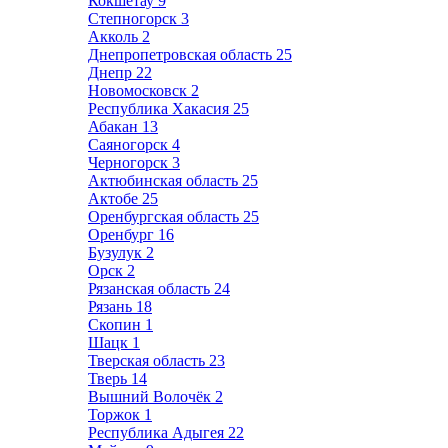
Кокшетау
9
Степногорск
3
Акколь
2
Днепропетровская область
25
Днепр
22
Новомосковск
2
Республика Хакасия
25
Абакан
13
Саяногорск
4
Черногорск
3
Актюбинская область
25
Актобе
25
Оренбургская область
25
Оренбург
16
Бузулук
2
Орск
2
Рязанская область
24
Рязань
18
Скопин
1
Шацк
1
Тверская область
23
Тверь
14
Вышний Волочёк
2
Торжок
1
Республика Адыгея
22