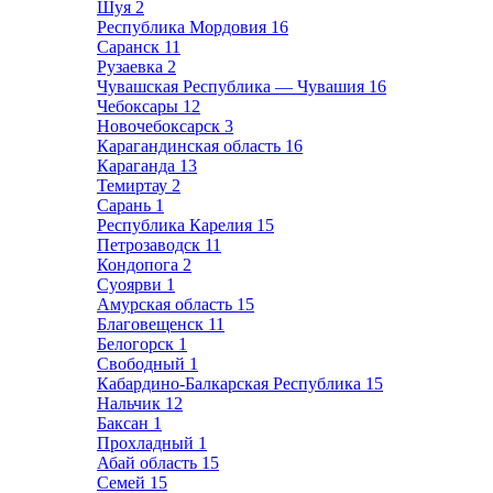
Шуя
2
Республика Мордовия
16
Саранск
11
Рузаевка
2
Чувашская Республика — Чувашия
16
Чебоксары
12
Новочебоксарск
3
Карагандинская область
16
Караганда
13
Темиртау
2
Сарань
1
Республика Карелия
15
Петрозаводск
11
Кондопога
2
Суоярви
1
Амурская область
15
Благовещенск
11
Белогорск
1
Свободный
1
Кабардино-Балкарская Республика
15
Нальчик
12
Баксан
1
Прохладный
1
Абай область
15
Семей
15