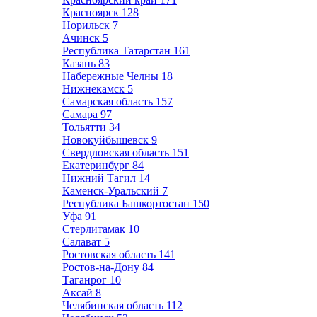
Красноярск
128
Норильск
7
Ачинск
5
Республика Татарстан
161
Казань
83
Набережные Челны
18
Нижнекамск
5
Самарская область
157
Самара
97
Тольятти
34
Новокуйбышевск
9
Свердловская область
151
Екатеринбург
84
Нижний Тагил
14
Каменск-Уральский
7
Республика Башкортостан
150
Уфа
91
Стерлитамак
10
Салават
5
Ростовская область
141
Ростов-на-Дону
84
Таганрог
10
Аксай
8
Челябинская область
112