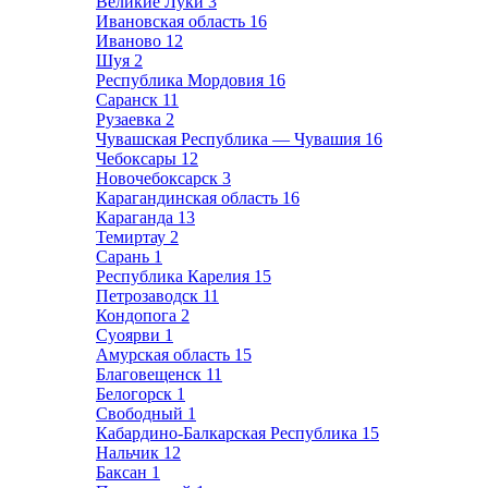
Великие Луки
3
Ивановская область
16
Иваново
12
Шуя
2
Республика Мордовия
16
Саранск
11
Рузаевка
2
Чувашская Республика — Чувашия
16
Чебоксары
12
Новочебоксарск
3
Карагандинская область
16
Караганда
13
Темиртау
2
Сарань
1
Республика Карелия
15
Петрозаводск
11
Кондопога
2
Суоярви
1
Амурская область
15
Благовещенск
11
Белогорск
1
Свободный
1
Кабардино-Балкарская Республика
15
Нальчик
12
Баксан
1