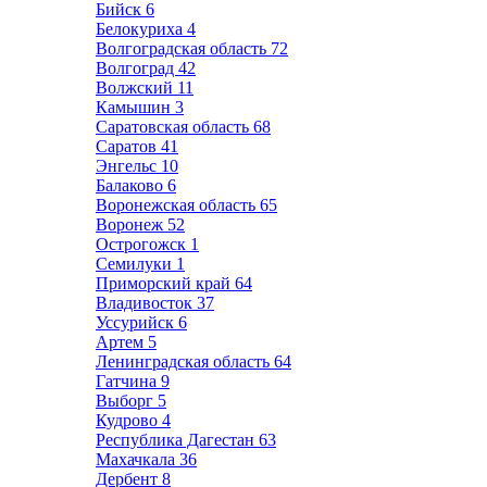
Бийск
6
Белокуриха
4
Волгоградская область
72
Волгоград
42
Волжский
11
Камышин
3
Саратовская область
68
Саратов
41
Энгельс
10
Балаково
6
Воронежская область
65
Воронеж
52
Острогожск
1
Семилуки
1
Приморский край
64
Владивосток
37
Уссурийск
6
Артем
5
Ленинградская область
64
Гатчина
9
Выборг
5
Кудрово
4
Республика Дагестан
63
Махачкала
36
Дербент
8