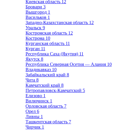
Киевская область
12
Бровари
3
Вышгород
1
Васильков
1
Западно-Казахстанская область
12
Уральск
9
Костромская область
12
Кострома
10
Курганская область
11
Курган
11
Республика Саха (Якутия)
11
Якутск
8
Республика Северная Осетия — Алания
10
Владикавказ
10
Забайкальский край
8
Чита
8
Камчатский край
8
Петропавловск-Камчатский
5
Елизово
1
Вилючинск
1
Орловская область
7
Орел
6
Ливны
1
Ташкентская область
7
Чирчик
1