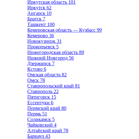
Иркутская область
101
Иркутск
62
Ангарск
10
Братск
7
Ташкент
100
Кемеровская область — Кузбасс
99
Кемерово
36
Новокузнецк
31
Прокопьевск
5
Нижегородская область
89
Нижний Новгород
56
Дзержинск
7
Кстово
6
Омская область
82
Омск
78
Ставропольский край
81
Ставрополь
22
Пятигорск
15
Ессентуки
6
Пермский край
80
Пермь
51
Соликамск
5
Чайковский
4
Алтайский край
78
Барнаул
43