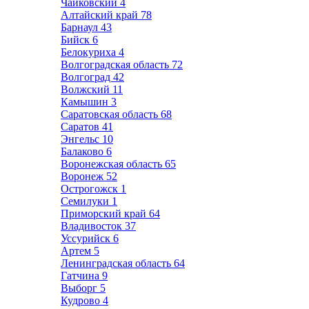
Чайковский
4
Алтайский край
78
Барнаул
43
Бийск
6
Белокуриха
4
Волгоградская область
72
Волгоград
42
Волжский
11
Камышин
3
Саратовская область
68
Саратов
41
Энгельс
10
Балаково
6
Воронежская область
65
Воронеж
52
Острогожск
1
Семилуки
1
Приморский край
64
Владивосток
37
Уссурийск
6
Артем
5
Ленинградская область
64
Гатчина
9
Выборг
5
Кудрово
4