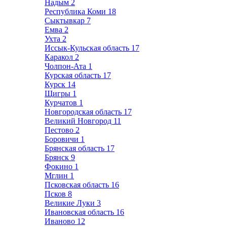
Надым
2
Республика Коми
18
Сыктывкар
7
Емва
2
Ухта
2
Иссык-Кульская область
17
Каракол
2
Чолпон-Ата
1
Курская область
17
Курск
14
Щигры
1
Курчатов
1
Новгородская область
17
Великий Новгород
11
Пестово
2
Боровичи
1
Брянская область
17
Брянск
9
Фокино
1
Мглин
1
Псковская область
16
Псков
8
Великие Луки
3
Ивановская область
16
Иваново
12