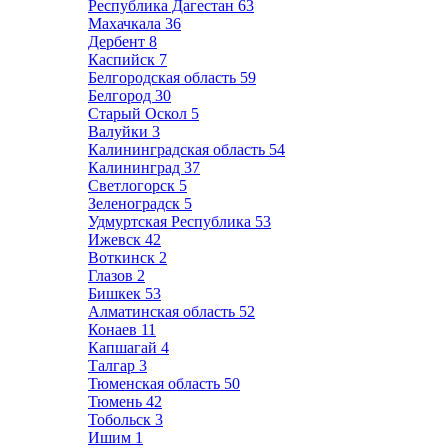
Республика Дагестан
63
Махачкала
36
Дербент
8
Каспийск
7
Белгородская область
59
Белгород
30
Старый Оскол
5
Валуйки
3
Калининградская область
54
Калининград
37
Светлогорск
5
Зеленоградск
5
Удмуртская Республика
53
Ижевск
42
Воткинск
2
Глазов
2
Бишкек
53
Алматинская область
52
Конаев
11
Капшагай
4
Талгар
3
Тюменская область
50
Тюмень
42
Тобольск
3
Ишим
1