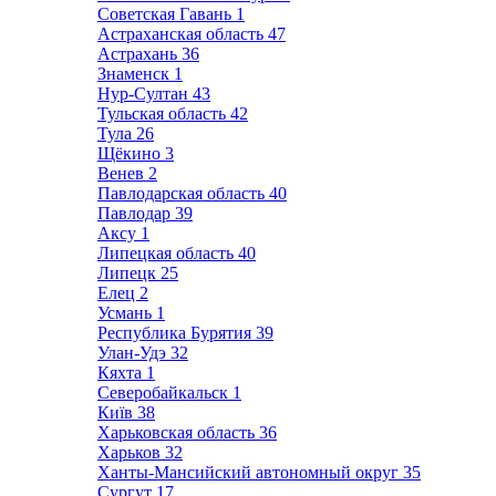
Советская Гавань
1
Астраханская область
47
Астрахань
36
Знаменск
1
Нур-Султан
43
Тульская область
42
Тула
26
Щёкино
3
Венев
2
Павлодарская область
40
Павлодар
39
Аксу
1
Липецкая область
40
Липецк
25
Елец
2
Усмань
1
Республика Бурятия
39
Улан-Удэ
32
Кяхта
1
Северобайкальск
1
Київ
38
Харьковская область
36
Харьков
32
Ханты-Мансийский автономный округ
35
Сургут
17