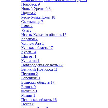
Ноябрьск
9
Новый Уренгой
3
Надым
2
Республика Коми
18
Сыктывкар
7
Емва
2
Ухта
2
Иссык-Кульская область
17
Каракол
2
Чолпон-Ата
1
Курская область
17
Курск
14
Щигры
1
Курчатов
1
Новгородская область
17
Великий Новгород
11
Пестово
2
Боровичи
1
Брянская область
17
Брянск
9
Фокино
1
Мглин
1
Псковская область
16
Псков
8