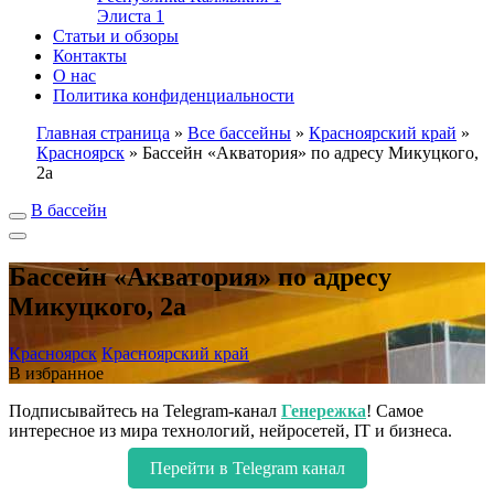
Элиста
1
Статьи и обзоры
Контакты
О нас
Политика конфиденциальности
Главная страница
»
Все бассейны
»
Красноярский край
»
Красноярск
»
Бассейн «Акватория» по адресу Микуцкого,
2а
В бассейн
Бассейн «Акватория» по адресу
Микуцкого, 2а
Красноярск
Красноярский край
В избранное
Подписывайтесь на Telegram-канал
Генережка
! Самое
интересное из мира технологий, нейросетей, IT и бизнеса.
Перейти в Telegram канал