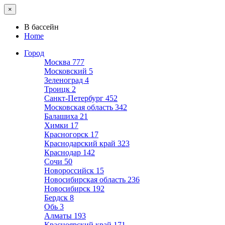
×
В бассейн
Home
Город
Москва
777
Московский
5
Зеленоград
4
Троицк
2
Санкт-Петербург
452
Московская область
342
Балашиха
21
Химки
17
Красногорск
17
Краснодарский край
323
Краснодар
142
Сочи
50
Новороссийск
15
Новосибирская область
236
Новосибирск
192
Бердск
8
Обь
3
Алматы
193
Красноярский край
171