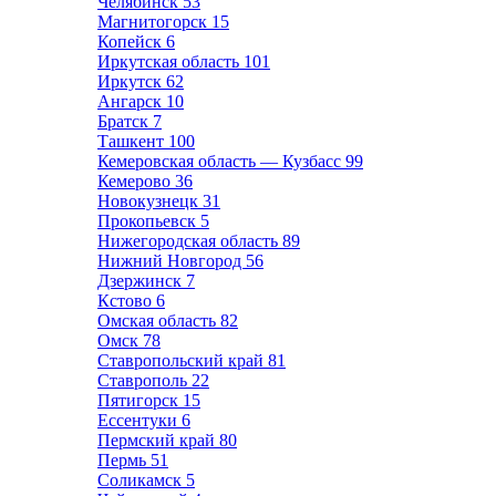
Челябинск
53
Магнитогорск
15
Копейск
6
Иркутская область
101
Иркутск
62
Ангарск
10
Братск
7
Ташкент
100
Кемеровская область — Кузбасс
99
Кемерово
36
Новокузнецк
31
Прокопьевск
5
Нижегородская область
89
Нижний Новгород
56
Дзержинск
7
Кстово
6
Омская область
82
Омск
78
Ставропольский край
81
Ставрополь
22
Пятигорск
15
Ессентуки
6
Пермский край
80
Пермь
51
Соликамск
5