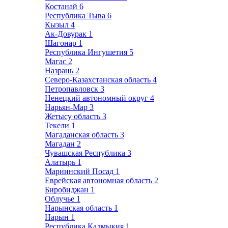
Костанай
6
Республика Тыва
6
Кызыл
4
Ак-Довурак
1
Шагонар
1
Республика Ингушетия
5
Магас
2
Назрань
2
Северо-Казахстанская область
4
Петропавловск
3
Ненецкий автономный округ
4
Нарьян-Мар
3
Жетысу область
3
Текели
1
Магаданская область
3
Магадан
2
Чувашская Республика
3
Алатырь
1
Мариинский Посад
1
Еврейская автономная область
2
Биробиджан
1
Облучье
1
Нарынская область
1
Нарын
1
Республика Калмыкия
1