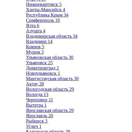
Нижневартовск
5
Ханты-Мансийск
4
Республика Крым
34
Симферополь
10
Ялта
6
Алушта
4
Владимирская область
34
Владимир
14
Ковров
5
Муром
3
Ульяновская область
30
Ульяновск
25
Димитровград
2
Новоульяновск
1
Мангистауская область
30
Актау
28
Вологодская область
29
Вологда
13
Череповец
11
Вытегра
1
Ярославская область
29
Ярославль
20
Рыбинск
3
Углич
1
Калужская область
28