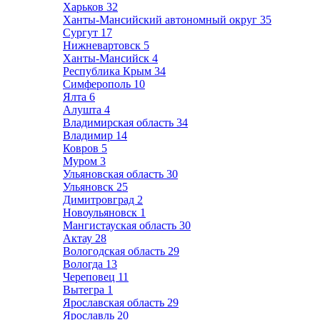
Харьков
32
Ханты-Мансийский автономный округ
35
Сургут
17
Нижневартовск
5
Ханты-Мансийск
4
Республика Крым
34
Симферополь
10
Ялта
6
Алушта
4
Владимирская область
34
Владимир
14
Ковров
5
Муром
3
Ульяновская область
30
Ульяновск
25
Димитровград
2
Новоульяновск
1
Мангистауская область
30
Актау
28
Вологодская область
29
Вологда
13
Череповец
11
Вытегра
1
Ярославская область
29
Ярославль
20