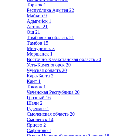
Торжок
1
Республика Адыгея
22
Майкоп
9
Адыгейск
1
Астана
21
Ош
21
Тамбовская область
21
Тамбов
15
Мичуринск
3
Моршанск
1
Восточно-Казахстанская область
20
Усть-Каменогорск
20
Чуйская область
20
Кара-Балта
2
Кант
1
Токмок
1
Чеченская Республика
20
Грозный
16
Шали
2
Гудермес
1
Смоленская область
20
Смоленск
14
Ярцево
2
Сафоново
1
Ямало-Ненецкий автономный округ
18