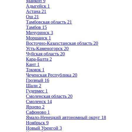
Майкоп
9
Адыгейск
1
Астана
21
Ош
21
Тамбовская область
21
Тамбов
15
Мичуринск
3
Моршанск
1
Восточно-Казахстанская область
20
Усть-Каменогорск
20
Чуйская область
20
Кара-Балта
2
Кант
1
Токмок
1
Чеченская Республика
20
Грозный
16
Шали
2
Гудермес
1
Смоленская область
20
Смоленск
14
Ярцево
2
Сафоново
1
Ямало-Ненецкий автономный округ
18
Ноябрьск
9
Новый Уренгой
3