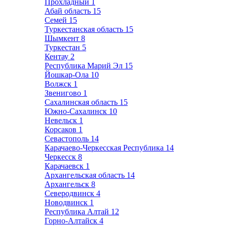
Прохладный
1
Абай область
15
Семей
15
Туркестанская область
15
Шымкент
8
Туркестан
5
Кентау
2
Республика Марий Эл
15
Йошкар-Ола
10
Волжск
1
Звенигово
1
Сахалинская область
15
Южно-Сахалинск
10
Невельск
1
Корсаков
1
Севастополь
14
Карачаево-Черкесская Республика
14
Черкесск
8
Карачаевск
1
Архангельская область
14
Архангельск
8
Северодвинск
4
Новодвинск
1
Республика Алтай
12
Горно-Алтайск
4