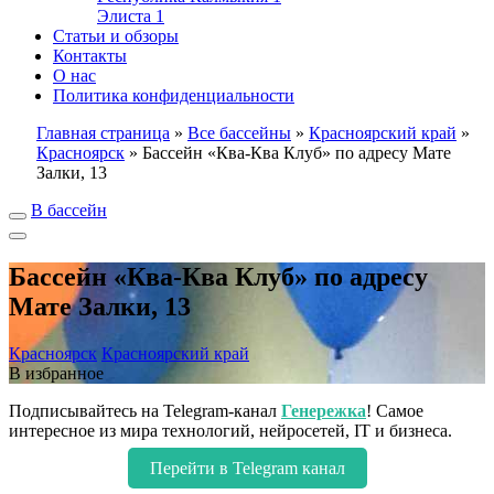
Элиста
1
Статьи и обзоры
Контакты
О нас
Политика конфиденциальности
Главная страница
»
Все бассейны
»
Красноярский край
»
Красноярск
»
Бассейн «Ква-Ква Клуб» по адресу Мате
Залки, 13
В бассейн
Бассейн «Ква-Ква Клуб» по адресу
Мате Залки, 13
Красноярск
Красноярский край
В избранное
Подписывайтесь на Telegram-канал
Генережка
! Самое
интересное из мира технологий, нейросетей, IT и бизнеса.
Перейти в Telegram канал