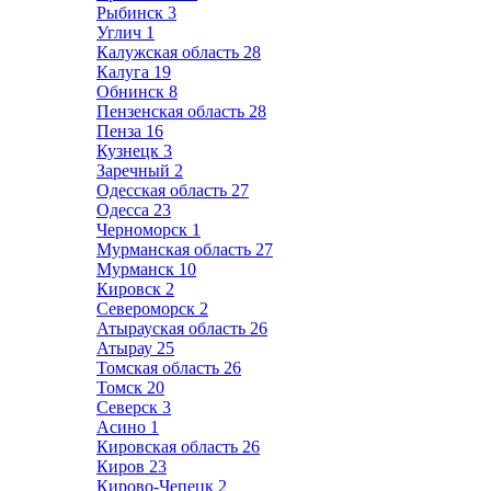
Рыбинск
3
Углич
1
Калужская область
28
Калуга
19
Обнинск
8
Пензенская область
28
Пенза
16
Кузнецк
3
Заречный
2
Одесская область
27
Одесса
23
Черноморск
1
Мурманская область
27
Мурманск
10
Кировск
2
Североморск
2
Атырауская область
26
Атырау
25
Томская область
26
Томск
20
Северск
3
Асино
1
Кировская область
26
Киров
23
Кирово-Чепецк
2