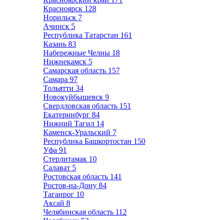
Красноярск
128
Норильск
7
Ачинск
5
Республика Татарстан
161
Казань
83
Набережные Челны
18
Нижнекамск
5
Самарская область
157
Самара
97
Тольятти
34
Новокуйбышевск
9
Свердловская область
151
Екатеринбург
84
Нижний Тагил
14
Каменск-Уральский
7
Республика Башкортостан
150
Уфа
91
Стерлитамак
10
Салават
5
Ростовская область
141
Ростов-на-Дону
84
Таганрог
10
Аксай
8
Челябинская область
112