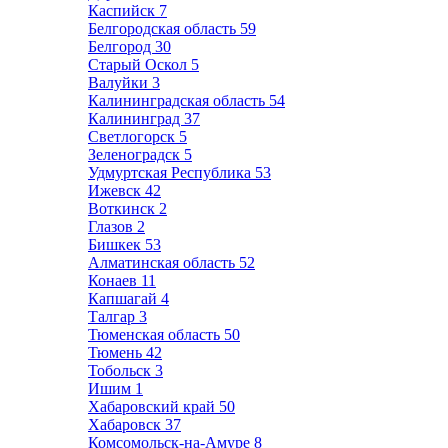
Каспийск
7
Белгородская область
59
Белгород
30
Старый Оскол
5
Валуйки
3
Калининградская область
54
Калининград
37
Светлогорск
5
Зеленоградск
5
Удмуртская Республика
53
Ижевск
42
Воткинск
2
Глазов
2
Бишкек
53
Алматинская область
52
Конаев
11
Капшагай
4
Талгар
3
Тюменская область
50
Тюмень
42
Тобольск
3
Ишим
1
Хабаровский край
50
Хабаровск
37
Комсомольск-на-Амуре
8