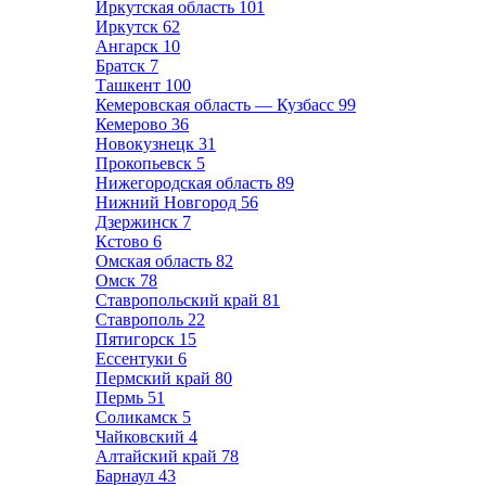
Иркутская область
101
Иркутск
62
Ангарск
10
Братск
7
Ташкент
100
Кемеровская область — Кузбасс
99
Кемерово
36
Новокузнецк
31
Прокопьевск
5
Нижегородская область
89
Нижний Новгород
56
Дзержинск
7
Кстово
6
Омская область
82
Омск
78
Ставропольский край
81
Ставрополь
22
Пятигорск
15
Ессентуки
6
Пермский край
80
Пермь
51
Соликамск
5
Чайковский
4
Алтайский край
78
Барнаул
43