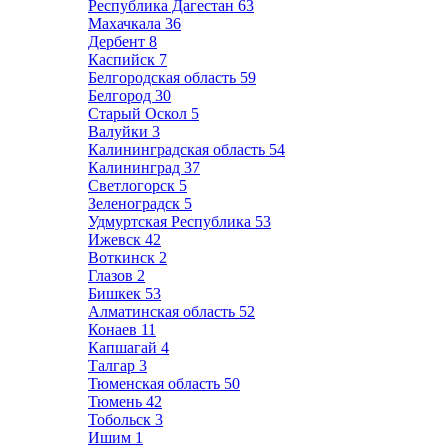
Республика Дагестан
63
Махачкала
36
Дербент
8
Каспийск
7
Белгородская область
59
Белгород
30
Старый Оскол
5
Валуйки
3
Калининградская область
54
Калининград
37
Светлогорск
5
Зеленоградск
5
Удмуртская Республика
53
Ижевск
42
Воткинск
2
Глазов
2
Бишкек
53
Алматинская область
52
Конаев
11
Капшагай
4
Талгар
3
Тюменская область
50
Тюмень
42
Тобольск
3
Ишим
1