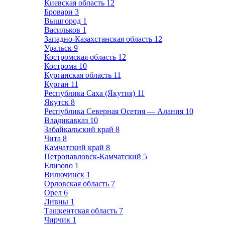
Киевская область
12
Бровари
3
Вышгород
1
Васильков
1
Западно-Казахстанская область
12
Уральск
9
Костромская область
12
Кострома
10
Курганская область
11
Курган
11
Республика Саха (Якутия)
11
Якутск
8
Республика Северная Осетия — Алания
10
Владикавказ
10
Забайкальский край
8
Чита
8
Камчатский край
8
Петропавловск-Камчатский
5
Елизово
1
Вилючинск
1
Орловская область
7
Орел
6
Ливны
1
Ташкентская область
7
Чирчик
1