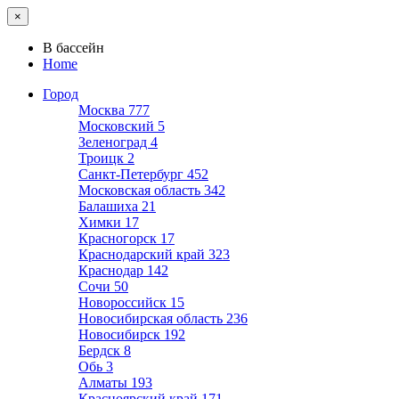
×
В бассейн
Home
Город
Москва
777
Московский
5
Зеленоград
4
Троицк
2
Санкт-Петербург
452
Московская область
342
Балашиха
21
Химки
17
Красногорск
17
Краснодарский край
323
Краснодар
142
Сочи
50
Новороссийск
15
Новосибирская область
236
Новосибирск
192
Бердск
8
Обь
3
Алматы
193
Красноярский край
171