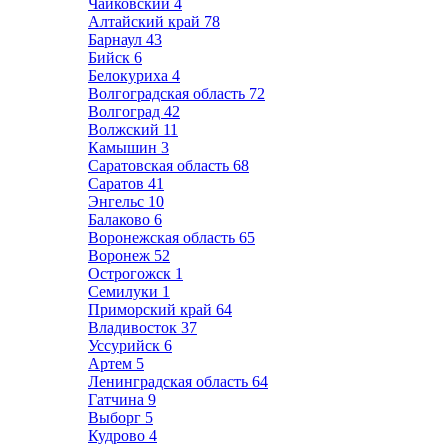
Чайковский
4
Алтайский край
78
Барнаул
43
Бийск
6
Белокуриха
4
Волгоградская область
72
Волгоград
42
Волжский
11
Камышин
3
Саратовская область
68
Саратов
41
Энгельс
10
Балаково
6
Воронежская область
65
Воронеж
52
Острогожск
1
Семилуки
1
Приморский край
64
Владивосток
37
Уссурийск
6
Артем
5
Ленинградская область
64
Гатчина
9
Выборг
5
Кудрово
4