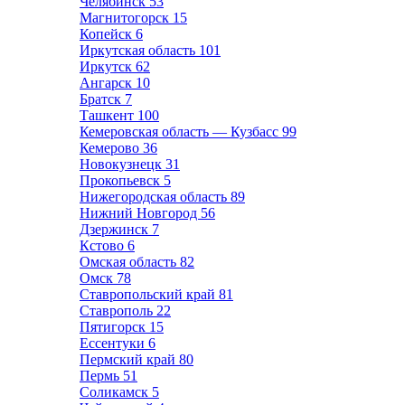
Челябинск
53
Магнитогорск
15
Копейск
6
Иркутская область
101
Иркутск
62
Ангарск
10
Братск
7
Ташкент
100
Кемеровская область — Кузбасс
99
Кемерово
36
Новокузнецк
31
Прокопьевск
5
Нижегородская область
89
Нижний Новгород
56
Дзержинск
7
Кстово
6
Омская область
82
Омск
78
Ставропольский край
81
Ставрополь
22
Пятигорск
15
Ессентуки
6
Пермский край
80
Пермь
51
Соликамск
5