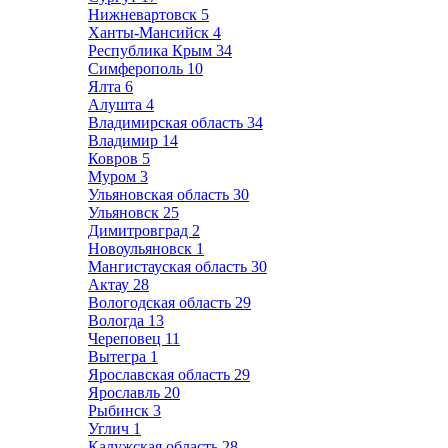
Нижневартовск
5
Ханты-Мансийск
4
Республика Крым
34
Симферополь
10
Ялта
6
Алушта
4
Владимирская область
34
Владимир
14
Ковров
5
Муром
3
Ульяновская область
30
Ульяновск
25
Димитровград
2
Новоульяновск
1
Мангистауская область
30
Актау
28
Вологодская область
29
Вологда
13
Череповец
11
Вытегра
1
Ярославская область
29
Ярославль
20
Рыбинск
3
Углич
1
Калужская область
28