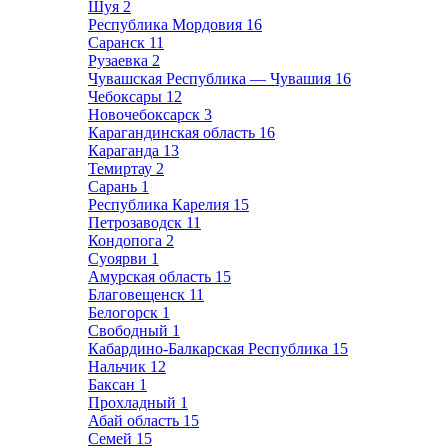
Шуя
2
Республика Мордовия
16
Саранск
11
Рузаевка
2
Чувашская Республика — Чувашия
16
Чебоксары
12
Новочебоксарск
3
Карагандинская область
16
Караганда
13
Темиртау
2
Сарань
1
Республика Карелия
15
Петрозаводск
11
Кондопога
2
Суоярви
1
Амурская область
15
Благовещенск
11
Белогорск
1
Свободный
1
Кабардино-Балкарская Республика
15
Нальчик
12
Баксан
1
Прохладный
1
Абай область
15
Семей
15