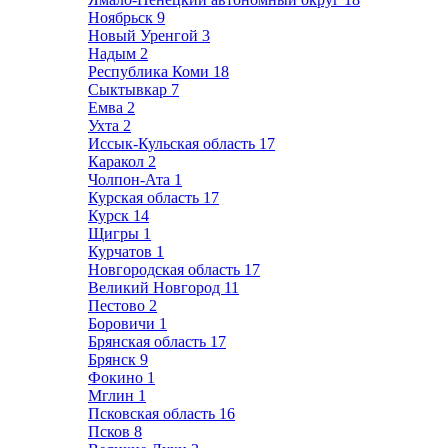
Ноябрьск
9
Новый Уренгой
3
Надым
2
Республика Коми
18
Сыктывкар
7
Емва
2
Ухта
2
Иссык-Кульская область
17
Каракол
2
Чолпон-Ата
1
Курская область
17
Курск
14
Щигры
1
Курчатов
1
Новгородская область
17
Великий Новгород
11
Пестово
2
Боровичи
1
Брянская область
17
Брянск
9
Фокино
1
Мглин
1
Псковская область
16
Псков
8