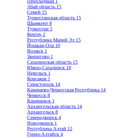
Прохладный
1
Абай область
15
Семей
15
Туркестанская область
15
Шымкент
8
Туркестан
5
Кентау
2
Республика Марий Эл
15
Йошкар-Ола
10
Волжск
1
Звенигово
1
Сахалинская область
15
Южно-Сахалинск
10
Невельск
1
Корсаков
1
Севастополь
14
Карачаево-Черкесская Республика
14
Черкесск
8
Карачаевск
1
Архангельская область
14
Архангельск
8
Северодвинск
4
Новодвинск
1
Республика Алтай
12
Горно-Алтайск
4