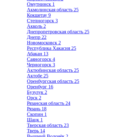
Омутнинск
1
Акмолинская область
25
Кокшетау
9
Степногорск
3
Акколь
2
Днепропетровская область
25
Днепр
22
Новомосковск
2
Республика Хакасия
25
Абакан
13
Саяногорск
4
Черногорск
3
Актюбинская область
25
Актобе
25
Оренбургская область
25
Оренбург
16
Бузулук
2
Орск
2
Рязанская область
24
Рязань
18
Скопин
1
Шацк
1
Тверская область
23
Тверь
14
Вышний Волочёк
2