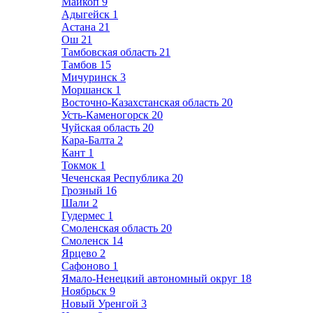
Майкоп
9
Адыгейск
1
Астана
21
Ош
21
Тамбовская область
21
Тамбов
15
Мичуринск
3
Моршанск
1
Восточно-Казахстанская область
20
Усть-Каменогорск
20
Чуйская область
20
Кара-Балта
2
Кант
1
Токмок
1
Чеченская Республика
20
Грозный
16
Шали
2
Гудермес
1
Смоленская область
20
Смоленск
14
Ярцево
2
Сафоново
1
Ямало-Ненецкий автономный округ
18
Ноябрьск
9
Новый Уренгой
3