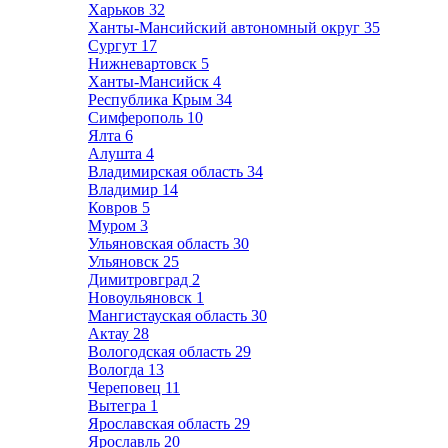
Харьков
32
Ханты-Мансийский автономный округ
35
Сургут
17
Нижневартовск
5
Ханты-Мансийск
4
Республика Крым
34
Симферополь
10
Ялта
6
Алушта
4
Владимирская область
34
Владимир
14
Ковров
5
Муром
3
Ульяновская область
30
Ульяновск
25
Димитровград
2
Новоульяновск
1
Мангистауская область
30
Актау
28
Вологодская область
29
Вологда
13
Череповец
11
Вытегра
1
Ярославская область
29
Ярославль
20