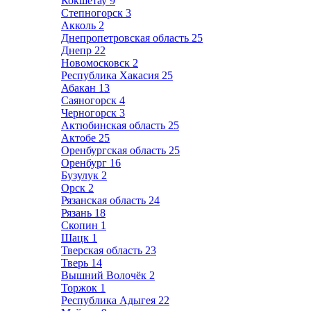
Кокшетау
9
Степногорск
3
Акколь
2
Днепропетровская область
25
Днепр
22
Новомосковск
2
Республика Хакасия
25
Абакан
13
Саяногорск
4
Черногорск
3
Актюбинская область
25
Актобе
25
Оренбургская область
25
Оренбург
16
Бузулук
2
Орск
2
Рязанская область
24
Рязань
18
Скопин
1
Шацк
1
Тверская область
23
Тверь
14
Вышний Волочёк
2
Торжок
1
Республика Адыгея
22