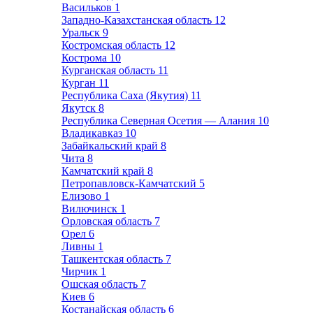
Васильков
1
Западно-Казахстанская область
12
Уральск
9
Костромская область
12
Кострома
10
Курганская область
11
Курган
11
Республика Саха (Якутия)
11
Якутск
8
Республика Северная Осетия — Алания
10
Владикавказ
10
Забайкальский край
8
Чита
8
Камчатский край
8
Петропавловск-Камчатский
5
Елизово
1
Вилючинск
1
Орловская область
7
Орел
6
Ливны
1
Ташкентская область
7
Чирчик
1
Ошская область
7
Киев
6
Костанайская область
6