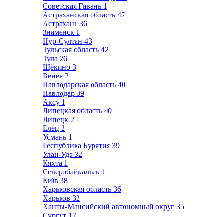
Советская Гавань
1
Астраханская область
47
Астрахань
36
Знаменск
1
Нур-Султан
43
Тульская область
42
Тула
26
Щёкино
3
Венев
2
Павлодарская область
40
Павлодар
39
Аксу
1
Липецкая область
40
Липецк
25
Елец
2
Усмань
1
Республика Бурятия
39
Улан-Удэ
32
Кяхта
1
Северобайкальск
1
Київ
38
Харьковская область
36
Харьков
32
Ханты-Мансийский автономный округ
35
Сургут
17