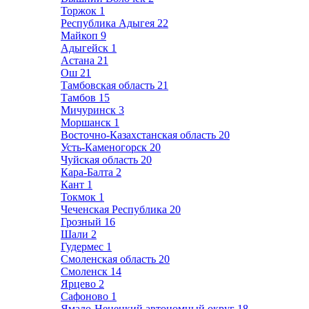
Торжок
1
Республика Адыгея
22
Майкоп
9
Адыгейск
1
Астана
21
Ош
21
Тамбовская область
21
Тамбов
15
Мичуринск
3
Моршанск
1
Восточно-Казахстанская область
20
Усть-Каменогорск
20
Чуйская область
20
Кара-Балта
2
Кант
1
Токмок
1
Чеченская Республика
20
Грозный
16
Шали
2
Гудермес
1
Смоленская область
20
Смоленск
14
Ярцево
2
Сафоново
1
Ямало-Ненецкий автономный округ
18