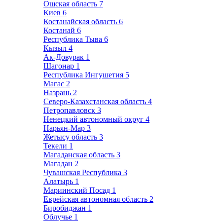
Ошская область
7
Киев
6
Костанайская область
6
Костанай
6
Республика Тыва
6
Кызыл
4
Ак-Довурак
1
Шагонар
1
Республика Ингушетия
5
Магас
2
Назрань
2
Северо-Казахстанская область
4
Петропавловск
3
Ненецкий автономный округ
4
Нарьян-Мар
3
Жетысу область
3
Текели
1
Магаданская область
3
Магадан
2
Чувашская Республика
3
Алатырь
1
Мариинский Посад
1
Еврейская автономная область
2
Биробиджан
1
Облучье
1