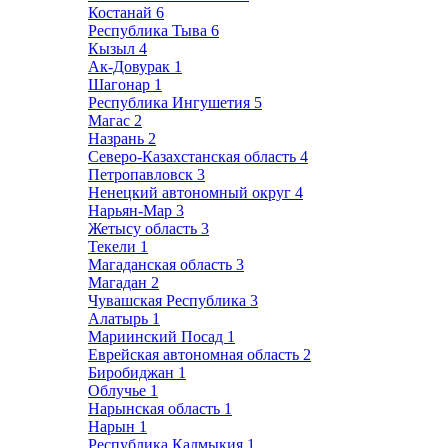
Костанай
6
Республика Тыва
6
Кызыл
4
Ак-Довурак
1
Шагонар
1
Республика Ингушетия
5
Магас
2
Назрань
2
Северо-Казахстанская область
4
Петропавловск
3
Ненецкий автономный округ
4
Нарьян-Мар
3
Жетысу область
3
Текели
1
Магаданская область
3
Магадан
2
Чувашская Республика
3
Алатырь
1
Мариинский Посад
1
Еврейская автономная область
2
Биробиджан
1
Облучье
1
Нарынская область
1
Нарын
1
Республика Калмыкия
1