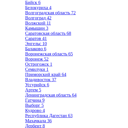
Бийск
6
Белокуриха
4
Волгоградская область
72
Волгоград
42
Волжский
11
Камышин
3
Саратовская область
68
Саратов
41
Энгельс
10
Балаково
6
Воронежская область
65
Воронеж
52
Острогожск
1
Семилуки
1
Приморский край
64
Владивосток
37
Уссурийск
6
Артем
5
Ленинградская область
64
Гатчина
9
Выборг
5
Кудрово
4
Республика Дагестан
63
Махачкала
36
Дербент
8