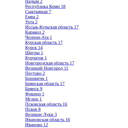
Надым
2
Республика Коми
18
Сыктывкар
7
Емва
2
Ухта
2
Иссык-Кульская область
17
Каракол
2
Чолпон-Ата
1
Курская область
17
Курск
14
Щигры
1
Курчатов
1
Новгородская область
17
Великий Новгород
11
Пестово
2
Боровичи
1
Брянская область
17
Брянск
9
Фокино
1
Мглин
1
Псковская область
16
Псков
8
Великие Луки
3
Ивановская область
16
Иваново
12