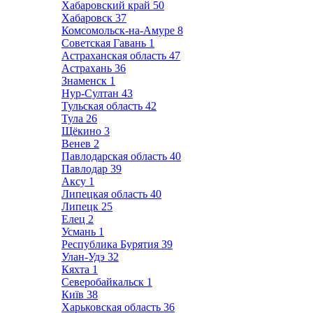
Хабаровский край
50
Хабаровск
37
Комсомольск-на-Амуре
8
Советская Гавань
1
Астраханская область
47
Астрахань
36
Знаменск
1
Нур-Султан
43
Тульская область
42
Тула
26
Щёкино
3
Венев
2
Павлодарская область
40
Павлодар
39
Аксу
1
Липецкая область
40
Липецк
25
Елец
2
Усмань
1
Республика Бурятия
39
Улан-Удэ
32
Кяхта
1
Северобайкальск
1
Київ
38
Харьковская область
36