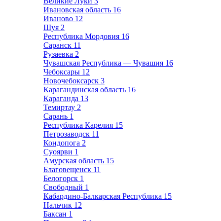
Великие Луки
3
Ивановская область
16
Иваново
12
Шуя
2
Республика Мордовия
16
Саранск
11
Рузаевка
2
Чувашская Республика — Чувашия
16
Чебоксары
12
Новочебоксарск
3
Карагандинская область
16
Караганда
13
Темиртау
2
Сарань
1
Республика Карелия
15
Петрозаводск
11
Кондопога
2
Суоярви
1
Амурская область
15
Благовещенск
11
Белогорск
1
Свободный
1
Кабардино-Балкарская Республика
15
Нальчик
12
Баксан
1