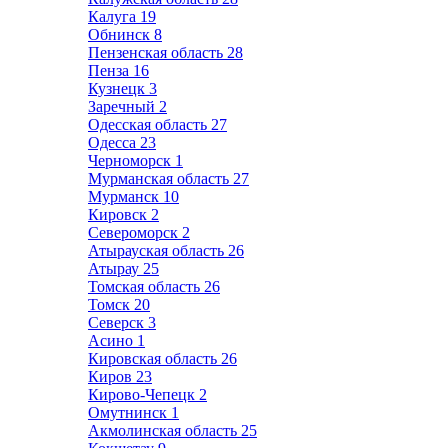
Калуга
19
Обнинск
8
Пензенская область
28
Пенза
16
Кузнецк
3
Заречный
2
Одесская область
27
Одесса
23
Черноморск
1
Мурманская область
27
Мурманск
10
Кировск
2
Североморск
2
Атырауская область
26
Атырау
25
Томская область
26
Томск
20
Северск
3
Асино
1
Кировская область
26
Киров
23
Кирово-Чепецк
2
Омутнинск
1
Акмолинская область
25