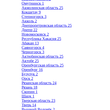
Омутнинск
1
Акмолинская область
25
Кокшетау
9
Степногорск
3
Акколь
2
Днепропетровская область
25
Днепр
22
Новомосковск
2
Республика Хакасия
25
Абакан
13
Саяногорск
4
Черногорск
3
Актюбинская область
25
Актобе
25
Оренбургская область
25
Оренбург
16
Бузулук
2
Орск
2
Рязанская область
24
Рязань
18
Скопин
1
Шацк
1
Тверская область
23
Тверь
14
Вышний Волочёк
2