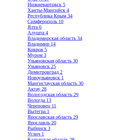
Нижневартовск
5
Ханты-Мансийск
4
Республика Крым
34
Симферополь
10
Ялта
6
Алушта
4
Владимирская область
34
Владимир
14
Ковров
5
Муром
3
Ульяновская область
30
Ульяновск
25
Димитровград
2
Новоульяновск
1
Мангистауская область
30
Актау
28
Вологодская область
29
Вологда
13
Череповец
11
Вытегра
1
Ярославская область
29
Ярославль
20
Рыбинск
3
Углич
1
Калужская область
28