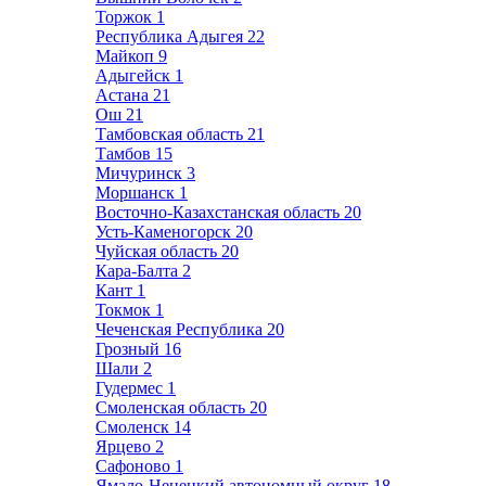
Торжок
1
Республика Адыгея
22
Майкоп
9
Адыгейск
1
Астана
21
Ош
21
Тамбовская область
21
Тамбов
15
Мичуринск
3
Моршанск
1
Восточно-Казахстанская область
20
Усть-Каменогорск
20
Чуйская область
20
Кара-Балта
2
Кант
1
Токмок
1
Чеченская Республика
20
Грозный
16
Шали
2
Гудермес
1
Смоленская область
20
Смоленск
14
Ярцево
2
Сафоново
1
Ямало-Ненецкий автономный округ
18