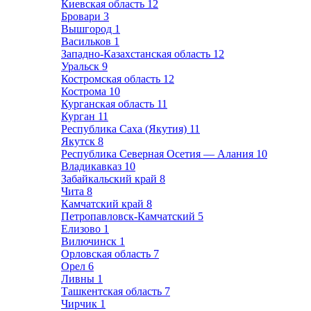
Киевская область
12
Бровари
3
Вышгород
1
Васильков
1
Западно-Казахстанская область
12
Уральск
9
Костромская область
12
Кострома
10
Курганская область
11
Курган
11
Республика Саха (Якутия)
11
Якутск
8
Республика Северная Осетия — Алания
10
Владикавказ
10
Забайкальский край
8
Чита
8
Камчатский край
8
Петропавловск-Камчатский
5
Елизово
1
Вилючинск
1
Орловская область
7
Орел
6
Ливны
1
Ташкентская область
7
Чирчик
1