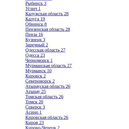
Рыбинск
3
Углич
1
Калужская область
28
Калуга
19
Обнинск
8
Пензенская область
28
Пенза
16
Кузнецк
3
Заречный
2
Одесская область
27
Одесса
23
Черноморск
1
Мурманская область
27
Мурманск
10
Кировск
2
Североморск
2
Атырауская область
26
Атырау
25
Томская область
26
Томск
20
Северск
3
Асино
1
Кировская область
26
Киров
23
Кирово-Чепецк
2