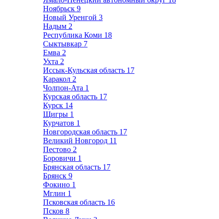
Ноябрьск
9
Новый Уренгой
3
Надым
2
Республика Коми
18
Сыктывкар
7
Емва
2
Ухта
2
Иссык-Кульская область
17
Каракол
2
Чолпон-Ата
1
Курская область
17
Курск
14
Щигры
1
Курчатов
1
Новгородская область
17
Великий Новгород
11
Пестово
2
Боровичи
1
Брянская область
17
Брянск
9
Фокино
1
Мглин
1
Псковская область
16
Псков
8