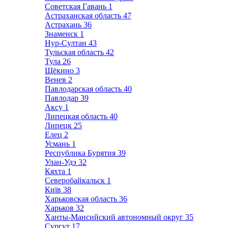
Советская Гавань
1
Астраханская область
47
Астрахань
36
Знаменск
1
Нур-Султан
43
Тульская область
42
Тула
26
Щёкино
3
Венев
2
Павлодарская область
40
Павлодар
39
Аксу
1
Липецкая область
40
Липецк
25
Елец
2
Усмань
1
Республика Бурятия
39
Улан-Удэ
32
Кяхта
1
Северобайкальск
1
Київ
38
Харьковская область
36
Харьков
32
Ханты-Мансийский автономный округ
35
Сургут
17