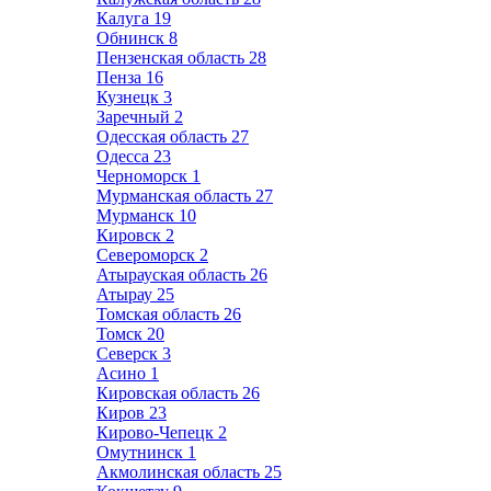
Калуга
19
Обнинск
8
Пензенская область
28
Пенза
16
Кузнецк
3
Заречный
2
Одесская область
27
Одесса
23
Черноморск
1
Мурманская область
27
Мурманск
10
Кировск
2
Североморск
2
Атырауская область
26
Атырау
25
Томская область
26
Томск
20
Северск
3
Асино
1
Кировская область
26
Киров
23
Кирово-Чепецк
2
Омутнинск
1
Акмолинская область
25