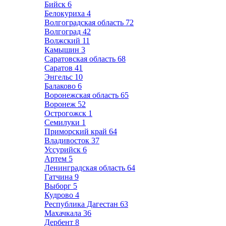
Бийск
6
Белокуриха
4
Волгоградская область
72
Волгоград
42
Волжский
11
Камышин
3
Саратовская область
68
Саратов
41
Энгельс
10
Балаково
6
Воронежская область
65
Воронеж
52
Острогожск
1
Семилуки
1
Приморский край
64
Владивосток
37
Уссурийск
6
Артем
5
Ленинградская область
64
Гатчина
9
Выборг
5
Кудрово
4
Республика Дагестан
63
Махачкала
36
Дербент
8