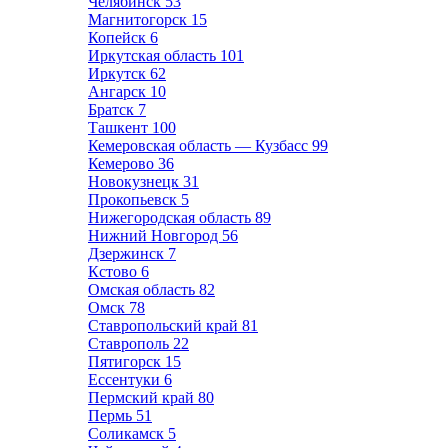
Челябинск
53
Магнитогорск
15
Копейск
6
Иркутская область
101
Иркутск
62
Ангарск
10
Братск
7
Ташкент
100
Кемеровская область — Кузбасс
99
Кемерово
36
Новокузнецк
31
Прокопьевск
5
Нижегородская область
89
Нижний Новгород
56
Дзержинск
7
Кстово
6
Омская область
82
Омск
78
Ставропольский край
81
Ставрополь
22
Пятигорск
15
Ессентуки
6
Пермский край
80
Пермь
51
Соликамск
5