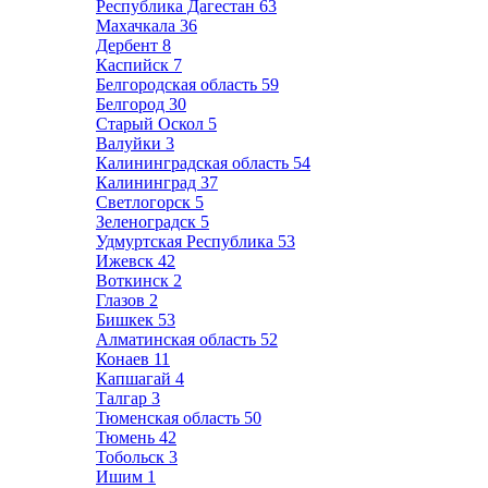
Республика Дагестан
63
Махачкала
36
Дербент
8
Каспийск
7
Белгородская область
59
Белгород
30
Старый Оскол
5
Валуйки
3
Калининградская область
54
Калининград
37
Светлогорск
5
Зеленоградск
5
Удмуртская Республика
53
Ижевск
42
Воткинск
2
Глазов
2
Бишкек
53
Алматинская область
52
Конаев
11
Капшагай
4
Талгар
3
Тюменская область
50
Тюмень
42
Тобольск
3
Ишим
1