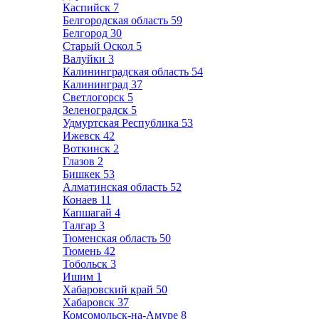
Каспийск
7
Белгородская область
59
Белгород
30
Старый Оскол
5
Валуйки
3
Калининградская область
54
Калининград
37
Светлогорск
5
Зеленоградск
5
Удмуртская Республика
53
Ижевск
42
Воткинск
2
Глазов
2
Бишкек
53
Алматинская область
52
Конаев
11
Капшагай
4
Талгар
3
Тюменская область
50
Тюмень
42
Тобольск
3
Ишим
1
Хабаровский край
50
Хабаровск
37
Комсомольск-на-Амуре
8