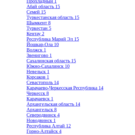
Прохладный
1
Абай область
15
Семей
15
Туркестанская область
15
Шымкент
8
Туркестан
5
Кентау
2
Республика Марий Эл
15
Йошкар-Ола
10
Волжск
1
Звенигово
1
Сахалинская область
15
Южно-Сахалинск
10
Невельск
1
Корсаков
1
Севастополь
14
Карачаево-Черкесская Республика
14
Черкесск
8
Карачаевск
1
Архангельская область
14
Архангельск
8
Северодвинск
4
Новодвинск
1
Республика Алтай
12
Горно-Алтайск
4