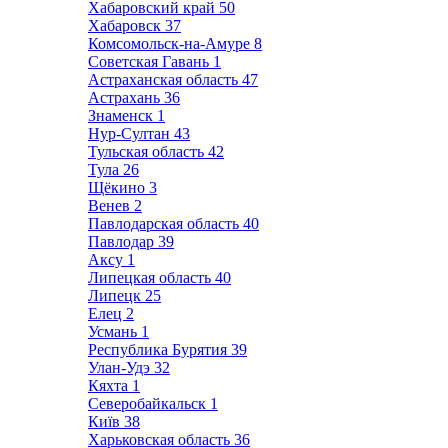
Хабаровский край
50
Хабаровск
37
Комсомольск-на-Амуре
8
Советская Гавань
1
Астраханская область
47
Астрахань
36
Знаменск
1
Нур-Султан
43
Тульская область
42
Тула
26
Щёкино
3
Венев
2
Павлодарская область
40
Павлодар
39
Аксу
1
Липецкая область
40
Липецк
25
Елец
2
Усмань
1
Республика Бурятия
39
Улан-Удэ
32
Кяхта
1
Северобайкальск
1
Київ
38
Харьковская область
36