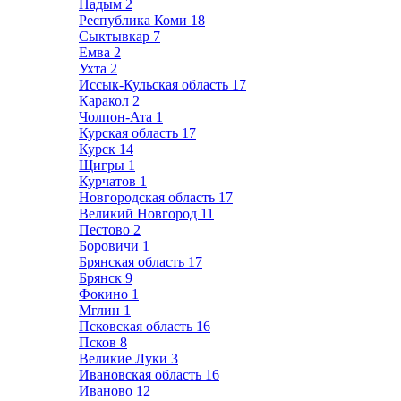
Надым
2
Республика Коми
18
Сыктывкар
7
Емва
2
Ухта
2
Иссык-Кульская область
17
Каракол
2
Чолпон-Ата
1
Курская область
17
Курск
14
Щигры
1
Курчатов
1
Новгородская область
17
Великий Новгород
11
Пестово
2
Боровичи
1
Брянская область
17
Брянск
9
Фокино
1
Мглин
1
Псковская область
16
Псков
8
Великие Луки
3
Ивановская область
16
Иваново
12