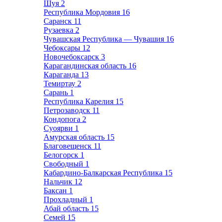
Шуя
2
Республика Мордовия
16
Саранск
11
Рузаевка
2
Чувашская Республика — Чувашия
16
Чебоксары
12
Новочебоксарск
3
Карагандинская область
16
Караганда
13
Темиртау
2
Сарань
1
Республика Карелия
15
Петрозаводск
11
Кондопога
2
Суоярви
1
Амурская область
15
Благовещенск
11
Белогорск
1
Свободный
1
Кабардино-Балкарская Республика
15
Нальчик
12
Баксан
1
Прохладный
1
Абай область
15
Семей
15