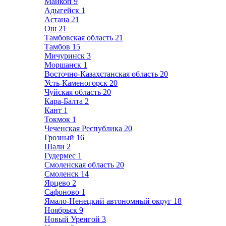
Майкоп
9
Адыгейск
1
Астана
21
Ош
21
Тамбовская область
21
Тамбов
15
Мичуринск
3
Моршанск
1
Восточно-Казахстанская область
20
Усть-Каменогорск
20
Чуйская область
20
Кара-Балта
2
Кант
1
Токмок
1
Чеченская Республика
20
Грозный
16
Шали
2
Гудермес
1
Смоленская область
20
Смоленск
14
Ярцево
2
Сафоново
1
Ямало-Ненецкий автономный округ
18
Ноябрьск
9
Новый Уренгой
3