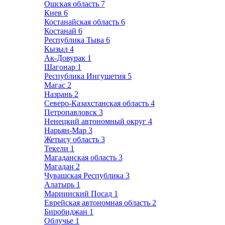
Ошская область
7
Киев
6
Костанайская область
6
Костанай
6
Республика Тыва
6
Кызыл
4
Ак-Довурак
1
Шагонар
1
Республика Ингушетия
5
Магас
2
Назрань
2
Северо-Казахстанская область
4
Петропавловск
3
Ненецкий автономный округ
4
Нарьян-Мар
3
Жетысу область
3
Текели
1
Магаданская область
3
Магадан
2
Чувашская Республика
3
Алатырь
1
Мариинский Посад
1
Еврейская автономная область
2
Биробиджан
1
Облучье
1