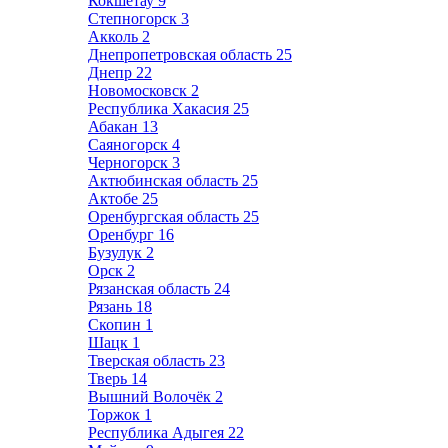
Кокшетау
9
Степногорск
3
Акколь
2
Днепропетровская область
25
Днепр
22
Новомосковск
2
Республика Хакасия
25
Абакан
13
Саяногорск
4
Черногорск
3
Актюбинская область
25
Актобе
25
Оренбургская область
25
Оренбург
16
Бузулук
2
Орск
2
Рязанская область
24
Рязань
18
Скопин
1
Шацк
1
Тверская область
23
Тверь
14
Вышний Волочёк
2
Торжок
1
Республика Адыгея
22