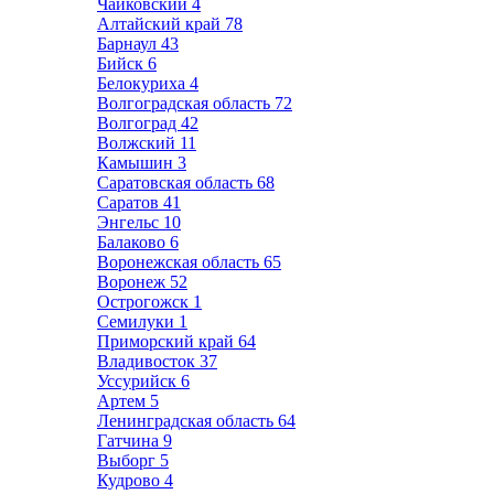
Чайковский
4
Алтайский край
78
Барнаул
43
Бийск
6
Белокуриха
4
Волгоградская область
72
Волгоград
42
Волжский
11
Камышин
3
Саратовская область
68
Саратов
41
Энгельс
10
Балаково
6
Воронежская область
65
Воронеж
52
Острогожск
1
Семилуки
1
Приморский край
64
Владивосток
37
Уссурийск
6
Артем
5
Ленинградская область
64
Гатчина
9
Выборг
5
Кудрово
4