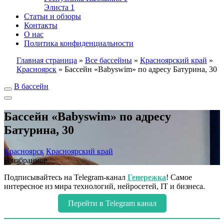
Элиста
1
Статьи и обзоры
Контакты
О нас
Политика конфиденциальности
Главная страница
»
Все бассейны
»
Красноярский край
»
Красноярск
»
Бассейн «Babyswim» по адресу Батурина, 30
В бассейн
Бассейн «Babyswim» по адресу
Батурина, 30
Красноярск
Красноярский край
В избранное
Подписывайтесь на Telegram-канал
Генережка
! Самое
интересное из мира технологий, нейросетей, IT и бизнеса.
Перейти в Telegram канал