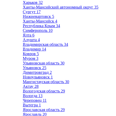
Харьков
32
Ханты-Мансийский автономный округ
35
Сургут
17
Нижневартовск
5
Ханты-Мансийск
4
Республика Крым
34
Симферополь
10
Ялта
6
Алушта
4
Владимирская область
34
Владимир
14
Ковров
5
Муром
3
Ульяновская область
30
Ульяновск
25
Димитровград
2
Новоульяновск
1
Мангистауская область
30
Актау
28
Вологодская область
29
Вологда
13
Череповец
11
Вытегра
1
Ярославская область
29
Ярославль
20