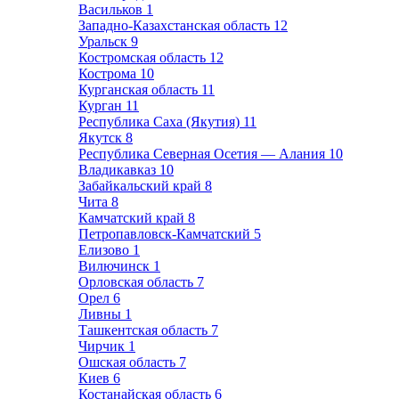
Васильков
1
Западно-Казахстанская область
12
Уральск
9
Костромская область
12
Кострома
10
Курганская область
11
Курган
11
Республика Саха (Якутия)
11
Якутск
8
Республика Северная Осетия — Алания
10
Владикавказ
10
Забайкальский край
8
Чита
8
Камчатский край
8
Петропавловск-Камчатский
5
Елизово
1
Вилючинск
1
Орловская область
7
Орел
6
Ливны
1
Ташкентская область
7
Чирчик
1
Ошская область
7
Киев
6
Костанайская область
6