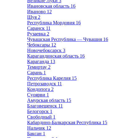
Великие Луки
3
Ивановская область
16
Иваново
12
Шуя
2
Республика Мордовия
16
Саранск
11
Рузаевка
2
Чувашская Республика — Чувашия
16
Чебоксары
12
Новочебоксарск
3
Карагандинская область
16
Караганда
13
Темиртау
2
Сарань
1
Республика Карелия
15
Петрозаводск
11
Кондопога
2
Суоярви
1
Амурская область
15
Благовещенск
11
Белогорск
1
Свободный
1
Кабардино-Балкарская Республика
15
Нальчик
12
Баксан
1