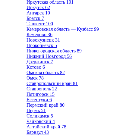
Иркутская область
101
Иркутск
62
Ангарск
10
Братск
7
Ташкент
100
Кемеровская область — Кузбасс
99
Кемерово
36
Новокузнецк
31
Прокопьевск
5
Нижегородская область
89
Нижний Новгород
56
Дзержинск
7
Кстово
6
Омская область
82
Омск
78
Ставропольский край
81
Ставрополь
22
Пятигорск
15
Ессентуки
6
Пермский край
80
Пермь
51
Соликамск
5
Чайковский
4
Алтайский край
78
Барнаул
43