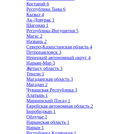
Костанай
6
Республика Тыва
6
Кызыл
4
Ак-Довурак
1
Шагонар
1
Республика Ингушетия
5
Магас
2
Назрань
2
Северо-Казахстанская область
4
Петропавловск
3
Ненецкий автономный округ
4
Нарьян-Мар
3
Жетысу область
3
Текели
1
Магаданская область
3
Магадан
2
Чувашская Республика
3
Алатырь
1
Мариинский Посад
1
Еврейская автономная область
2
Биробиджан
1
Облучье
1
Нарынская область
1
Нарын
1
Республика Калмыкия
1