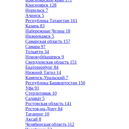
Красноярск
128
Норильск
7
Ачинск
5
Республика Татарстан
161
Казань
83
Набережные Челны
18
Нижнекамск
5
Самарская область
157
Самара
97
Тольятти
34
Новокуйбышевск
9
Свердловская область
151
Екатеринбург
84
Нижний Тагил
14
Каменск-Уральский
7
Республика Башкортостан
150
Уфа
91
Стерлитамак
10
Салават
5
Ростовская область
141
Ростов-на-Дону
84
Таганрог
10
Аксай
8
Челябинская область
112