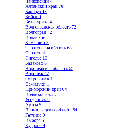
Чайковский
4
Алтайский край
78
Барнаул
43
Бийск
6
Белокуриха
4
Волгоградская область
72
Волгоград
42
Волжский
11
Камышин
3
Саратовская область
68
Саратов
41
Энгельс
10
Балаково
6
Воронежская область
65
Воронеж
52
Острогожск
1
Семилуки
1
Приморский край
64
Владивосток
37
Уссурийск
6
Артем
5
Ленинградская область
64
Гатчина
9
Выборг
5
Кудрово
4