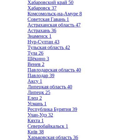
Хабаровский край
50
Хабаровск
37
Комсомольск-на-Амуре
8
Советская Гавань
1
Астраханская область
47
Астрахань
36
Знаменск
1
Нур-Султан
43
Тульская область
42
Тула
26
Щёкино
3
Венев
2
Павлодарская область
40
Павлодар
39
Аксу
1
Липецкая область
40
Липецк
25
Елец
2
Усмань
1
Республика Бурятия
39
Улан-Удэ
32
Кяхта
1
Северобайкальск
1
Київ
38
Харьковская область
36