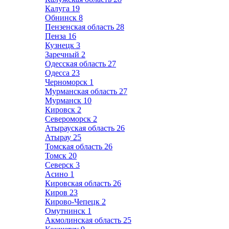
Калуга
19
Обнинск
8
Пензенская область
28
Пенза
16
Кузнецк
3
Заречный
2
Одесская область
27
Одесса
23
Черноморск
1
Мурманская область
27
Мурманск
10
Кировск
2
Североморск
2
Атырауская область
26
Атырау
25
Томская область
26
Томск
20
Северск
3
Асино
1
Кировская область
26
Киров
23
Кирово-Чепецк
2
Омутнинск
1
Акмолинская область
25