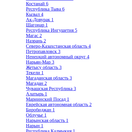
Костанай
6
Республика Тыва
6
Кызыл
4
Ак-Довурак
1
Шагонар
1
Республика Ингушетия
5
Магас
2
Назрань
2
Северо-Казахстанская область
4
Петропавловск
3
Ненецкий автономный округ
4
Нарьян-Мар
3
Жетысу область
3
Текели
1
Магаданская область
3
Магадан
2
Чувашская Республика
3
Алатырь
1
Мариинский Посад
1
Еврейская автономная область
2
Биробиджан
1
Облучье
1
Нарынская область
1
Нарын
1
Республика Калмыкия
1