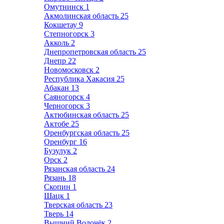
Омутнинск
1
Акмолинская область
25
Кокшетау
9
Степногорск
3
Акколь
2
Днепропетровская область
25
Днепр
22
Новомосковск
2
Республика Хакасия
25
Абакан
13
Саяногорск
4
Черногорск
3
Актюбинская область
25
Актобе
25
Оренбургская область
25
Оренбург
16
Бузулук
2
Орск
2
Рязанская область
24
Рязань
18
Скопин
1
Шацк
1
Тверская область
23
Тверь
14
Вышний Волочёк
2