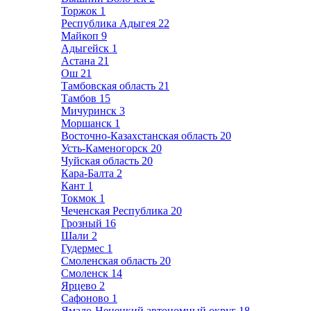
Торжок
1
Республика Адыгея
22
Майкоп
9
Адыгейск
1
Астана
21
Ош
21
Тамбовская область
21
Тамбов
15
Мичуринск
3
Моршанск
1
Восточно-Казахстанская область
20
Усть-Каменогорск
20
Чуйская область
20
Кара-Балта
2
Кант
1
Токмок
1
Чеченская Республика
20
Грозный
16
Шали
2
Гудермес
1
Смоленская область
20
Смоленск
14
Ярцево
2
Сафоново
1
Ямало-Ненецкий автономный округ
18