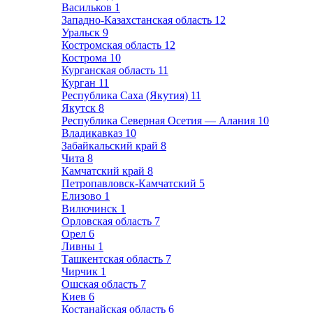
Васильков
1
Западно-Казахстанская область
12
Уральск
9
Костромская область
12
Кострома
10
Курганская область
11
Курган
11
Республика Саха (Якутия)
11
Якутск
8
Республика Северная Осетия — Алания
10
Владикавказ
10
Забайкальский край
8
Чита
8
Камчатский край
8
Петропавловск-Камчатский
5
Елизово
1
Вилючинск
1
Орловская область
7
Орел
6
Ливны
1
Ташкентская область
7
Чирчик
1
Ошская область
7
Киев
6
Костанайская область
6