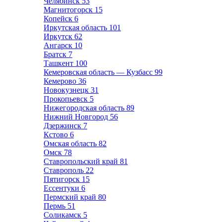
Челябинск
53
Магнитогорск
15
Копейск
6
Иркутская область
101
Иркутск
62
Ангарск
10
Братск
7
Ташкент
100
Кемеровская область — Кузбасс
99
Кемерово
36
Новокузнецк
31
Прокопьевск
5
Нижегородская область
89
Нижний Новгород
56
Дзержинск
7
Кстово
6
Омская область
82
Омск
78
Ставропольский край
81
Ставрополь
22
Пятигорск
15
Ессентуки
6
Пермский край
80
Пермь
51
Соликамск
5