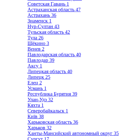
Советская Гавань
1
Астраханская область
47
Астрахань
36
Знаменск
1
Нур-Султан
43
Тульская область
42
Тула
26
Щёкино
3
Венев
2
Павлодарская область
40
Павлодар
39
Аксу
1
Липецкая область
40
Липецк
25
Елец
2
Усмань
1
Республика Бурятия
39
Улан-Удэ
32
Кяхта
1
Северобайкальск
1
Київ
38
Харьковская область
36
Харьков
32
Ханты-Мансийский автономный округ
35
Сургут
17