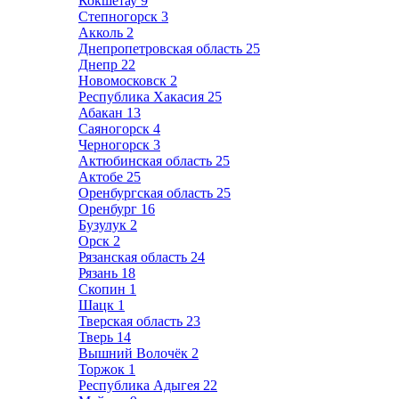
Кокшетау
9
Степногорск
3
Акколь
2
Днепропетровская область
25
Днепр
22
Новомосковск
2
Республика Хакасия
25
Абакан
13
Саяногорск
4
Черногорск
3
Актюбинская область
25
Актобе
25
Оренбургская область
25
Оренбург
16
Бузулук
2
Орск
2
Рязанская область
24
Рязань
18
Скопин
1
Шацк
1
Тверская область
23
Тверь
14
Вышний Волочёк
2
Торжок
1
Республика Адыгея
22