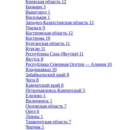
Киевская область
12
Бровари
3
Вышгород
1
Васильков
1
Западно-Казахстанская область
12
Уральск
9
Костромская область
12
Кострома
10
Курганская область
11
Курган
11
Республика Саха (Якутия)
11
Якутск
8
Республика Северная Осетия — Алания
10
Владикавказ
10
Забайкальский край
8
Чита
8
Камчатский край
8
Петропавловск-Камчатский
5
Елизово
1
Вилючинск
1
Орловская область
7
Орел
6
Ливны
1
Ташкентская область
7
Чирчик
1