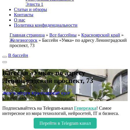
Элиста
1
Статьи и обзоры
Контакты
О нас
Политика конфиденциальности
Главная страница
»
Все бассейны
»
Красноярский край
»
Железногорск
»
Бассейн «Умка» по адресу Ленинградский
проспект, 73
В бассейн
Бассейн «Умка» по адресу
Ленинградский проспект, 73
Железногорск
Красноярский край
В избранное
Подписывайтесь на Telegram-канал
Генережка
! Самое
интересное из мира технологий, нейросетей, IT и бизнеса.
Перейти в Telegram канал