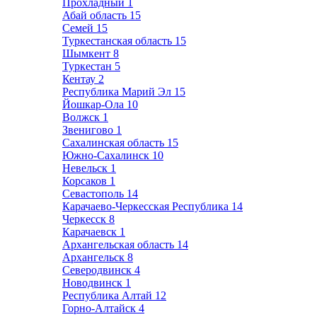
Прохладный
1
Абай область
15
Семей
15
Туркестанская область
15
Шымкент
8
Туркестан
5
Кентау
2
Республика Марий Эл
15
Йошкар-Ола
10
Волжск
1
Звенигово
1
Сахалинская область
15
Южно-Сахалинск
10
Невельск
1
Корсаков
1
Севастополь
14
Карачаево-Черкесская Республика
14
Черкесск
8
Карачаевск
1
Архангельская область
14
Архангельск
8
Северодвинск
4
Новодвинск
1
Республика Алтай
12
Горно-Алтайск
4