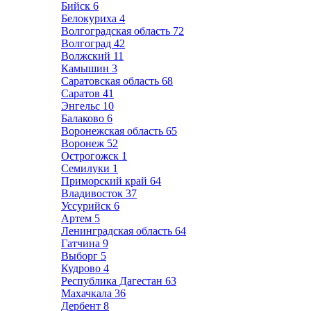
Бийск
6
Белокуриха
4
Волгоградская область
72
Волгоград
42
Волжский
11
Камышин
3
Саратовская область
68
Саратов
41
Энгельс
10
Балаково
6
Воронежская область
65
Воронеж
52
Острогожск
1
Семилуки
1
Приморский край
64
Владивосток
37
Уссурийск
6
Артем
5
Ленинградская область
64
Гатчина
9
Выборг
5
Кудрово
4
Республика Дагестан
63
Махачкала
36
Дербент
8