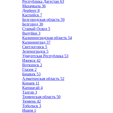
Республика Дагестан
63
Махачкала
36
Дербент
8
Каспийск
7
Белгородская область
59
Белгород
30
Старый Оскол
5
Валуйки
3
Калининградская область
54
Калининград
37
Светлогорск
5
Зеленоградск
5
Удмуртская Республика
53
Ижевск
42
Воткинск
2
Глазов
2
Бишкек
53
Алматинская область
52
Конаев
11
Капшагай
4
Талгар
3
Тюменская область
50
Тюмень
42
Тобольск
3
Ишим
1