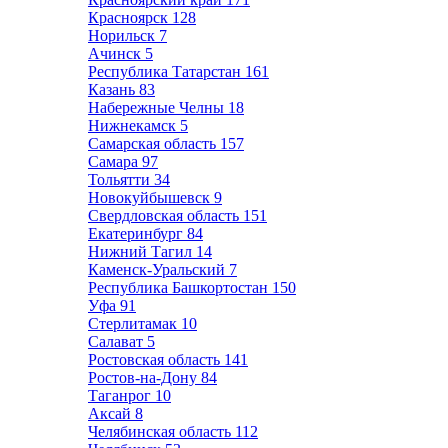
Красноярск
128
Норильск
7
Ачинск
5
Республика Татарстан
161
Казань
83
Набережные Челны
18
Нижнекамск
5
Самарская область
157
Самара
97
Тольятти
34
Новокуйбышевск
9
Свердловская область
151
Екатеринбург
84
Нижний Тагил
14
Каменск-Уральский
7
Республика Башкортостан
150
Уфа
91
Стерлитамак
10
Салават
5
Ростовская область
141
Ростов-на-Дону
84
Таганрог
10
Аксай
8
Челябинская область
112