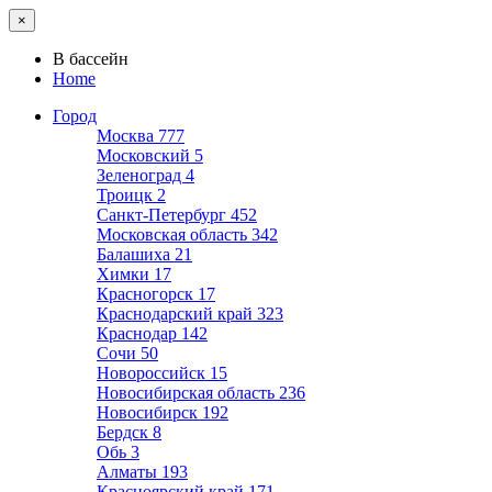
×
В бассейн
Home
Город
Москва
777
Московский
5
Зеленоград
4
Троицк
2
Санкт-Петербург
452
Московская область
342
Балашиха
21
Химки
17
Красногорск
17
Краснодарский край
323
Краснодар
142
Сочи
50
Новороссийск
15
Новосибирская область
236
Новосибирск
192
Бердск
8
Обь
3
Алматы
193
Красноярский край
171