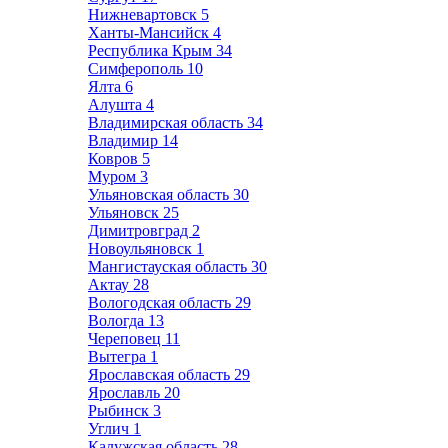
Нижневартовск
5
Ханты-Мансийск
4
Республика Крым
34
Симферополь
10
Ялта
6
Алушта
4
Владимирская область
34
Владимир
14
Ковров
5
Муром
3
Ульяновская область
30
Ульяновск
25
Димитровград
2
Новоульяновск
1
Мангистауская область
30
Актау
28
Вологодская область
29
Вологда
13
Череповец
11
Вытегра
1
Ярославская область
29
Ярославль
20
Рыбинск
3
Углич
1
Калужская область
28