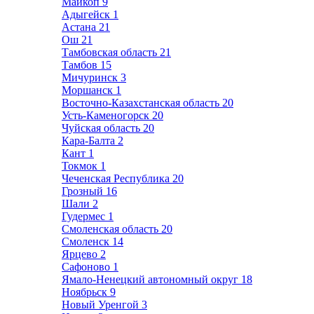
Майкоп
9
Адыгейск
1
Астана
21
Ош
21
Тамбовская область
21
Тамбов
15
Мичуринск
3
Моршанск
1
Восточно-Казахстанская область
20
Усть-Каменогорск
20
Чуйская область
20
Кара-Балта
2
Кант
1
Токмок
1
Чеченская Республика
20
Грозный
16
Шали
2
Гудермес
1
Смоленская область
20
Смоленск
14
Ярцево
2
Сафоново
1
Ямало-Ненецкий автономный округ
18
Ноябрьск
9
Новый Уренгой
3