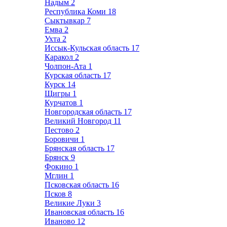
Надым
2
Республика Коми
18
Сыктывкар
7
Емва
2
Ухта
2
Иссык-Кульская область
17
Каракол
2
Чолпон-Ата
1
Курская область
17
Курск
14
Щигры
1
Курчатов
1
Новгородская область
17
Великий Новгород
11
Пестово
2
Боровичи
1
Брянская область
17
Брянск
9
Фокино
1
Мглин
1
Псковская область
16
Псков
8
Великие Луки
3
Ивановская область
16
Иваново
12