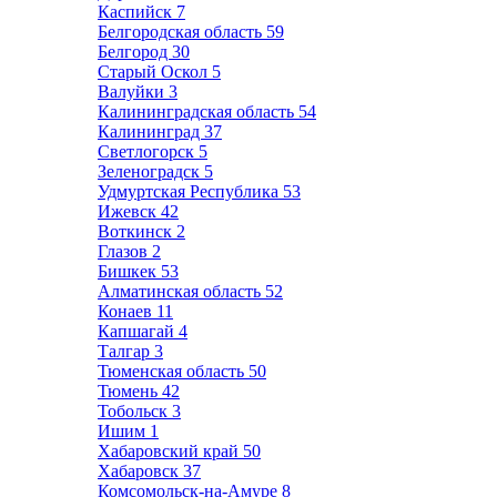
Каспийск
7
Белгородская область
59
Белгород
30
Старый Оскол
5
Валуйки
3
Калининградская область
54
Калининград
37
Светлогорск
5
Зеленоградск
5
Удмуртская Республика
53
Ижевск
42
Воткинск
2
Глазов
2
Бишкек
53
Алматинская область
52
Конаев
11
Капшагай
4
Талгар
3
Тюменская область
50
Тюмень
42
Тобольск
3
Ишим
1
Хабаровский край
50
Хабаровск
37
Комсомольск-на-Амуре
8