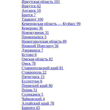
Иркутская область
101
Иркутск
62
Ангарск
10
Братск
7
Ташкент
100
Кемеровская область — Кузбасс
99
Кемерово
36
Новокузнецк
31
Прокопьевск
5
Нижегородская область
89
Нижний Новгород
56
Дзержинск
7
Кстово
6
Омская область
82
Омск
78
Ставропольский край
81
Ставрополь
22
Пятигорск
15
Ессентуки
6
Пермский край
80
Пермь
51
Соликамск
5
Чайковский
4
Алтайский край
78
Барнаул
43