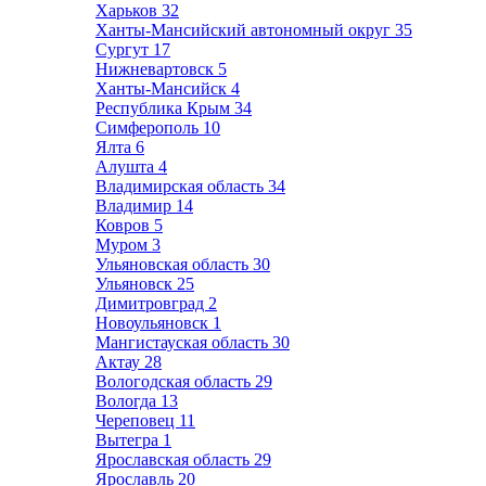
Харьков
32
Ханты-Мансийский автономный округ
35
Сургут
17
Нижневартовск
5
Ханты-Мансийск
4
Республика Крым
34
Симферополь
10
Ялта
6
Алушта
4
Владимирская область
34
Владимир
14
Ковров
5
Муром
3
Ульяновская область
30
Ульяновск
25
Димитровград
2
Новоульяновск
1
Мангистауская область
30
Актау
28
Вологодская область
29
Вологда
13
Череповец
11
Вытегра
1
Ярославская область
29
Ярославль
20