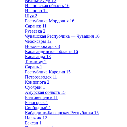
Великие Луки
3
Ивановская область
16
Иваново
12
Шуя
2
Республика Мордовия
16
Саранск
11
Рузаевка
2
Чувашская Республика — Чувашия
16
Чебоксары
12
Новочебоксарск
3
Карагандинская область
16
Караганда
13
Темиртау
2
Сарань
1
Республика Карелия
15
Петрозаводск
11
Кондопога
2
Суоярви
1
Амурская область
15
Благовещенск
11
Белогорск
1
Свободный
1
Кабардино-Балкарская Республика
15
Нальчик
12
Баксан
1