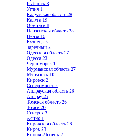
Рыбинск
3
Углич
1
Калужская область
28
Калуга
19
Обнинск
8
Пензенская область
28
Пенза
16
Кузнецк
3
Заречный
2
Одесская область
27
Одесса
23
Черноморск
1
Мурманская область
27
Мурманск
10
Кировск
2
Североморск
2
Атырауская область
26
Атырау
25
Томская область
26
Томск
20
Северск
3
Асино
1
Кировская область
26
Киров
23
Кирово-Чепецк
2