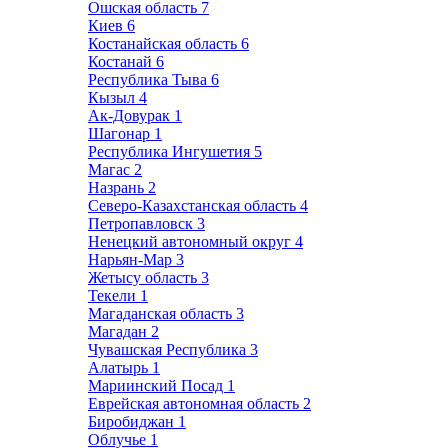
Ошская область
7
Киев
6
Костанайская область
6
Костанай
6
Республика Тыва
6
Кызыл
4
Ак-Довурак
1
Шагонар
1
Республика Ингушетия
5
Магас
2
Назрань
2
Северо-Казахстанская область
4
Петропавловск
3
Ненецкий автономный округ
4
Нарьян-Мар
3
Жетысу область
3
Текели
1
Магаданская область
3
Магадан
2
Чувашская Республика
3
Алатырь
1
Мариинский Посад
1
Еврейская автономная область
2
Биробиджан
1
Облучье
1