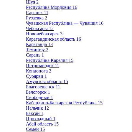
Шуя
2
Республика Мордовия
16
Саранск
11
Рузаевка
2
Чувашская Республика — Чувашия
16
Чебоксары
12
Новочебоксарск
3
Карагандинская область
16
Караганда
13
Темиртау
2
Сарань
1
Республика Карелия
15
Петрозаводск
11
Кондопога
2
Суоярви
1
Амурская область
15
Благовещенск
11
Белогорск
1
Свободный
1
Кабардино-Балкарская Республика
15
Нальчик
12
Баксан
1
Прохладный
1
Абай область
15
Семей
15