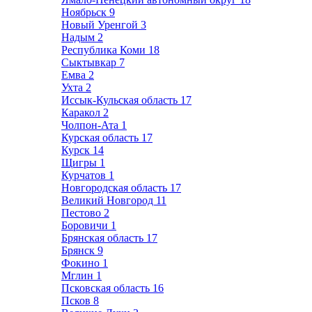
Ноябрьск
9
Новый Уренгой
3
Надым
2
Республика Коми
18
Сыктывкар
7
Емва
2
Ухта
2
Иссык-Кульская область
17
Каракол
2
Чолпон-Ата
1
Курская область
17
Курск
14
Щигры
1
Курчатов
1
Новгородская область
17
Великий Новгород
11
Пестово
2
Боровичи
1
Брянская область
17
Брянск
9
Фокино
1
Мглин
1
Псковская область
16
Псков
8