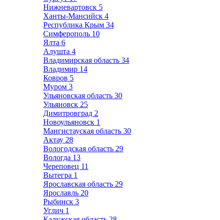
Нижневартовск
5
Ханты-Мансийск
4
Республика Крым
34
Симферополь
10
Ялта
6
Алушта
4
Владимирская область
34
Владимир
14
Ковров
5
Муром
3
Ульяновская область
30
Ульяновск
25
Димитровград
2
Новоульяновск
1
Мангистауская область
30
Актау
28
Вологодская область
29
Вологда
13
Череповец
11
Вытегра
1
Ярославская область
29
Ярославль
20
Рыбинск
3
Углич
1
Калужская область
28