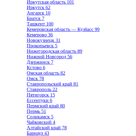
Иркутская область
101
Иркутск
62
Ангарск
10
Братск
7
Ташкент
100
Кемеровская область — Кузбасс
99
Кемерово
36
Новокузнецк
31
Прокопьевск
5
Нижегородская область
89
Нижний Новгород
56
Дзержинск
7
Кстово
6
Омская область
82
Омск
78
Ставропольский край
81
Ставрополь
22
Пятигорск
15
Ессентуки
6
Пермский край
80
Пермь
51
Соликамск
5
Чайковский
4
Алтайский край
78
Барнаул
43