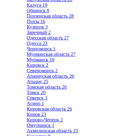
Калуга
19
Обнинск
8
Пензенская область
28
Пенза
16
Кузнецк
3
Заречный
2
Одесская область
27
Одесса
23
Черноморск
1
Мурманская область
27
Мурманск
10
Кировск
2
Североморск
2
Атырауская область
26
Атырау
25
Томская область
26
Томск
20
Северск
3
Асино
1
Кировская область
26
Киров
23
Кирово-Чепецк
2
Омутнинск
1
Акмолинская область
25