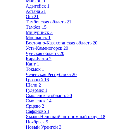
Майкоп
9
Адыгейск
1
Астана
21
Ош
21
Тамбовская область
21
Тамбов
15
Мичуринск
3
Моршанск
1
Восточно-Казахстанская область
20
Усть-Каменогорск
20
Чуйская область
20
Кара-Балта
2
Кант
1
Токмок
1
Чеченская Республика
20
Грозный
16
Шали
2
Гудермес
1
Смоленская область
20
Смоленск
14
Ярцево
2
Сафоново
1
Ямало-Ненецкий автономный округ
18
Ноябрьск
9
Новый Уренгой
3