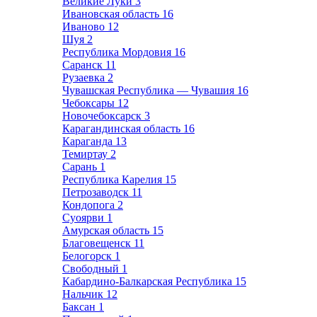
Великие Луки
3
Ивановская область
16
Иваново
12
Шуя
2
Республика Мордовия
16
Саранск
11
Рузаевка
2
Чувашская Республика — Чувашия
16
Чебоксары
12
Новочебоксарск
3
Карагандинская область
16
Караганда
13
Темиртау
2
Сарань
1
Республика Карелия
15
Петрозаводск
11
Кондопога
2
Суоярви
1
Амурская область
15
Благовещенск
11
Белогорск
1
Свободный
1
Кабардино-Балкарская Республика
15
Нальчик
12
Баксан
1