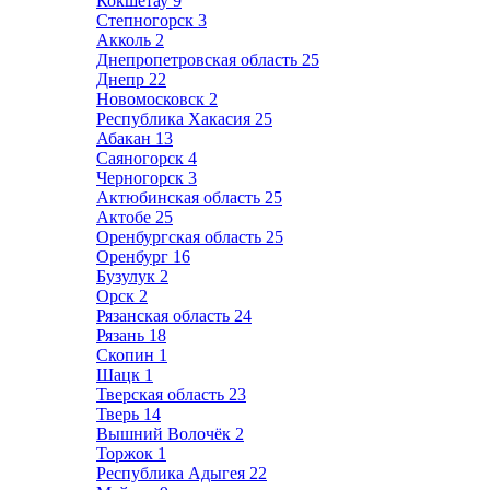
Кокшетау
9
Степногорск
3
Акколь
2
Днепропетровская область
25
Днепр
22
Новомосковск
2
Республика Хакасия
25
Абакан
13
Саяногорск
4
Черногорск
3
Актюбинская область
25
Актобе
25
Оренбургская область
25
Оренбург
16
Бузулук
2
Орск
2
Рязанская область
24
Рязань
18
Скопин
1
Шацк
1
Тверская область
23
Тверь
14
Вышний Волочёк
2
Торжок
1
Республика Адыгея
22