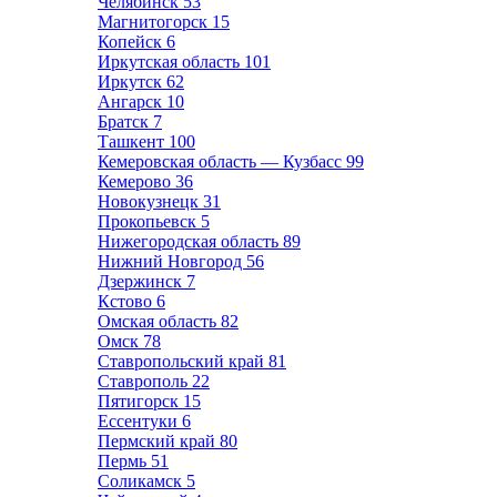
Челябинск
53
Магнитогорск
15
Копейск
6
Иркутская область
101
Иркутск
62
Ангарск
10
Братск
7
Ташкент
100
Кемеровская область — Кузбасс
99
Кемерово
36
Новокузнецк
31
Прокопьевск
5
Нижегородская область
89
Нижний Новгород
56
Дзержинск
7
Кстово
6
Омская область
82
Омск
78
Ставропольский край
81
Ставрополь
22
Пятигорск
15
Ессентуки
6
Пермский край
80
Пермь
51
Соликамск
5