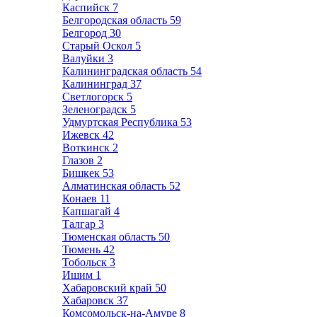
Каспийск
7
Белгородская область
59
Белгород
30
Старый Оскол
5
Валуйки
3
Калининградская область
54
Калининград
37
Светлогорск
5
Зеленоградск
5
Удмуртская Республика
53
Ижевск
42
Воткинск
2
Глазов
2
Бишкек
53
Алматинская область
52
Конаев
11
Капшагай
4
Талгар
3
Тюменская область
50
Тюмень
42
Тобольск
3
Ишим
1
Хабаровский край
50
Хабаровск
37
Комсомольск-на-Амуре
8