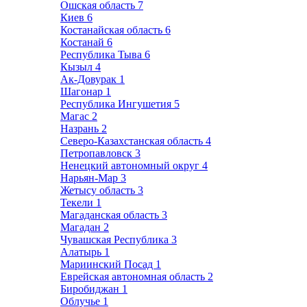
Ошская область
7
Киев
6
Костанайская область
6
Костанай
6
Республика Тыва
6
Кызыл
4
Ак-Довурак
1
Шагонар
1
Республика Ингушетия
5
Магас
2
Назрань
2
Северо-Казахстанская область
4
Петропавловск
3
Ненецкий автономный округ
4
Нарьян-Мар
3
Жетысу область
3
Текели
1
Магаданская область
3
Магадан
2
Чувашская Республика
3
Алатырь
1
Мариинский Посад
1
Еврейская автономная область
2
Биробиджан
1
Облучье
1