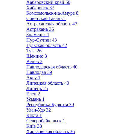
Хабаровский край
50
Хабаровск
37
Комсомольск-на-Амуре
8
Советская Гавань
1
Астраханская область
47
Астрахань
36
Знаменск
1
Нур-Султан
43
Тульская область
42
Тула
26
Щёкино
3
Венев
2
Павлодарская область
40
Павлодар
39
Аксу
1
Липецкая область
40
Липецк
25
Елец
2
Усмань
1
Республика Бурятия
39
Улан-Удэ
32
Кяхта
1
Северобайкальск
1
Київ
38
Харьковская область
36