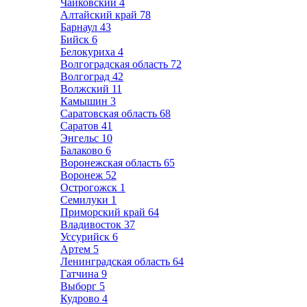
Чайковский
4
Алтайский край
78
Барнаул
43
Бийск
6
Белокуриха
4
Волгоградская область
72
Волгоград
42
Волжский
11
Камышин
3
Саратовская область
68
Саратов
41
Энгельс
10
Балаково
6
Воронежская область
65
Воронеж
52
Острогожск
1
Семилуки
1
Приморский край
64
Владивосток
37
Уссурийск
6
Артем
5
Ленинградская область
64
Гатчина
9
Выборг
5
Кудрово
4