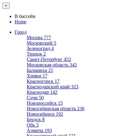
×
В бассейн
Home
Город
Москва
777
Московский
5
Зеленоград
4
Троицк
2
Санкт-Петербург
452
Московская область
342
Балашиха
21
Химки
17
Красногорск
17
Краснодарский край
323
Краснодар
142
Сочи
50
Новороссийск
15
Новосибирская область
236
Новосибирск
192
Бердск
8
Обь
3
Алматы
193
Красноярский край
171