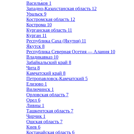
Васильков
1
Западно-Казахстанская область
12
Уральск
9
Костромская область
12
Кострома
10
Курганская область
11
Курган
11
Республика Саха (Якутия)
11
Якутск
8
Республика Северная Осетия — Алания
10
Владикавказ
10
Забайкальский край
8
Чита
8
Камчатский край
8
Петропавловск-Камчатский
5
Елизово
1
Вилючинск
1
Орловская область
7
Орел
6
Ливны
1
Ташкентская область
7
Чирчик
1
Ошская область
7
Киев
6
Костанайская область
6