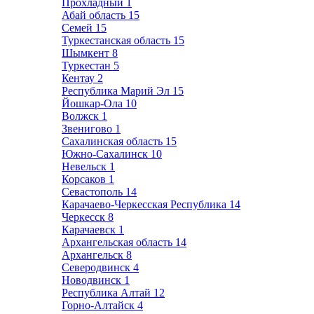
Прохладный
1
Абай область
15
Семей
15
Туркестанская область
15
Шымкент
8
Туркестан
5
Кентау
2
Республика Марий Эл
15
Йошкар-Ола
10
Волжск
1
Звенигово
1
Сахалинская область
15
Южно-Сахалинск
10
Невельск
1
Корсаков
1
Севастополь
14
Карачаево-Черкесская Республика
14
Черкесск
8
Карачаевск
1
Архангельская область
14
Архангельск
8
Северодвинск
4
Новодвинск
1
Республика Алтай
12
Горно-Алтайск
4