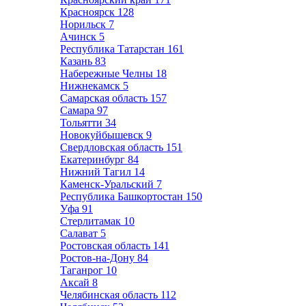
Красноярск
128
Норильск
7
Ачинск
5
Республика Татарстан
161
Казань
83
Набережные Челны
18
Нижнекамск
5
Самарская область
157
Самара
97
Тольятти
34
Новокуйбышевск
9
Свердловская область
151
Екатеринбург
84
Нижний Тагил
14
Каменск-Уральский
7
Республика Башкортостан
150
Уфа
91
Стерлитамак
10
Салават
5
Ростовская область
141
Ростов-на-Дону
84
Таганрог
10
Аксай
8
Челябинская область
112