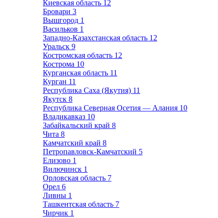
Киевская область
12
Бровари
3
Вышгород
1
Васильков
1
Западно-Казахстанская область
12
Уральск
9
Костромская область
12
Кострома
10
Курганская область
11
Курган
11
Республика Саха (Якутия)
11
Якутск
8
Республика Северная Осетия — Алания
10
Владикавказ
10
Забайкальский край
8
Чита
8
Камчатский край
8
Петропавловск-Камчатский
5
Елизово
1
Вилючинск
1
Орловская область
7
Орел
6
Ливны
1
Ташкентская область
7
Чирчик
1