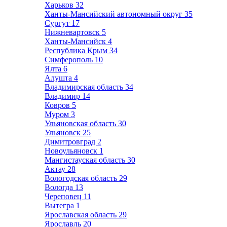
Харьков
32
Ханты-Мансийский автономный округ
35
Сургут
17
Нижневартовск
5
Ханты-Мансийск
4
Республика Крым
34
Симферополь
10
Ялта
6
Алушта
4
Владимирская область
34
Владимир
14
Ковров
5
Муром
3
Ульяновская область
30
Ульяновск
25
Димитровград
2
Новоульяновск
1
Мангистауская область
30
Актау
28
Вологодская область
29
Вологда
13
Череповец
11
Вытегра
1
Ярославская область
29
Ярославль
20