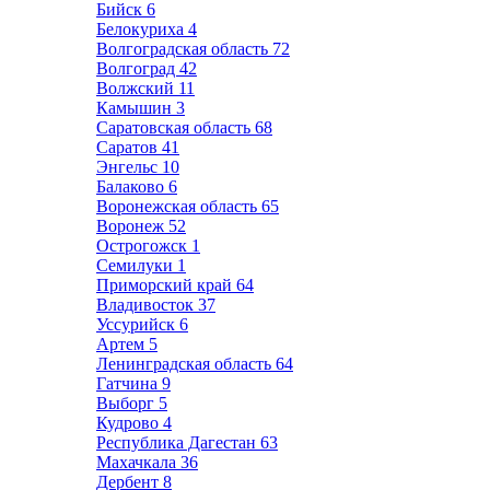
Бийск
6
Белокуриха
4
Волгоградская область
72
Волгоград
42
Волжский
11
Камышин
3
Саратовская область
68
Саратов
41
Энгельс
10
Балаково
6
Воронежская область
65
Воронеж
52
Острогожск
1
Семилуки
1
Приморский край
64
Владивосток
37
Уссурийск
6
Артем
5
Ленинградская область
64
Гатчина
9
Выборг
5
Кудрово
4
Республика Дагестан
63
Махачкала
36
Дербент
8