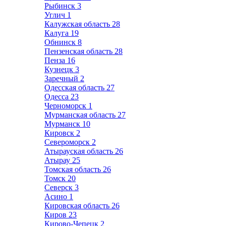
Рыбинск
3
Углич
1
Калужская область
28
Калуга
19
Обнинск
8
Пензенская область
28
Пенза
16
Кузнецк
3
Заречный
2
Одесская область
27
Одесса
23
Черноморск
1
Мурманская область
27
Мурманск
10
Кировск
2
Североморск
2
Атырауская область
26
Атырау
25
Томская область
26
Томск
20
Северск
3
Асино
1
Кировская область
26
Киров
23
Кирово-Чепецк
2