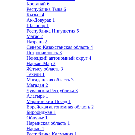
Костанай
6
Республика Тыва
6
Кызыл
4
Ак-Довурак
1
Шагонар
1
Республика Ингушетия
5
Магас
2
Назрань
2
Северо-Казахстанская область
4
Петропавловск
3
Ненецкий автономный округ
4
Нарьян-Мар
3
Жетысу область
3
Текели
1
Магаданская область
3
Магадан
2
Чувашская Республика
3
Алатырь
1
Мариинский Посад
1
Еврейская автономная область
2
Биробиджан
1
Облучье
1
Нарынская область
1
Нарын
1
Республика Калмыкия
1