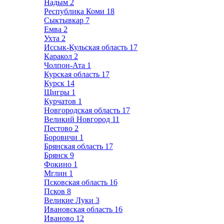
Надым
2
Республика Коми
18
Сыктывкар
7
Емва
2
Ухта
2
Иссык-Кульская область
17
Каракол
2
Чолпон-Ата
1
Курская область
17
Курск
14
Щигры
1
Курчатов
1
Новгородская область
17
Великий Новгород
11
Пестово
2
Боровичи
1
Брянская область
17
Брянск
9
Фокино
1
Мглин
1
Псковская область
16
Псков
8
Великие Луки
3
Ивановская область
16
Иваново
12