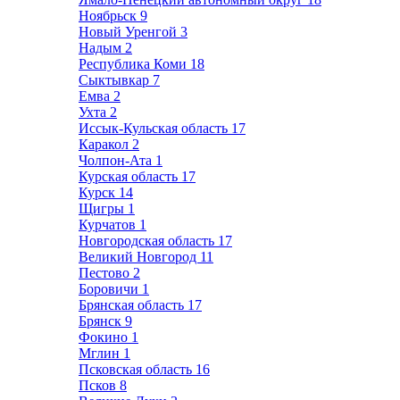
Ноябрьск
9
Новый Уренгой
3
Надым
2
Республика Коми
18
Сыктывкар
7
Емва
2
Ухта
2
Иссык-Кульская область
17
Каракол
2
Чолпон-Ата
1
Курская область
17
Курск
14
Щигры
1
Курчатов
1
Новгородская область
17
Великий Новгород
11
Пестово
2
Боровичи
1
Брянская область
17
Брянск
9
Фокино
1
Мглин
1
Псковская область
16
Псков
8