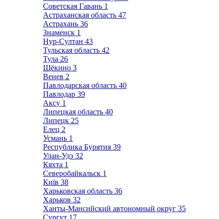
Советская Гавань
1
Астраханская область
47
Астрахань
36
Знаменск
1
Нур-Султан
43
Тульская область
42
Тула
26
Щёкино
3
Венев
2
Павлодарская область
40
Павлодар
39
Аксу
1
Липецкая область
40
Липецк
25
Елец
2
Усмань
1
Республика Бурятия
39
Улан-Удэ
32
Кяхта
1
Северобайкальск
1
Київ
38
Харьковская область
36
Харьков
32
Ханты-Мансийский автономный округ
35
Сургут
17