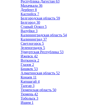
Республика Дагестан
63
Махачкала
36
Дербент
8
Каспийск
7
Белгородская область
59
Белгород
30
Старый Оскол
5
Валуйки
3
Калининградская область
54
Калининград
37
Светлогорск
5
Зеленоградск
5
Удмуртская Республика
53
Ижевск
42
Воткинск
2
Глазов
2
Бишкек
53
Алматинская область
52
Конаев
11
Капшагай
4
Талгар
3
Тюменская область
50
Тюмень
42
Тобольск
3
Ишим
1