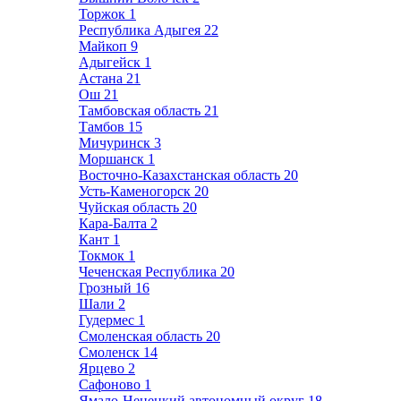
Торжок
1
Республика Адыгея
22
Майкоп
9
Адыгейск
1
Астана
21
Ош
21
Тамбовская область
21
Тамбов
15
Мичуринск
3
Моршанск
1
Восточно-Казахстанская область
20
Усть-Каменогорск
20
Чуйская область
20
Кара-Балта
2
Кант
1
Токмок
1
Чеченская Республика
20
Грозный
16
Шали
2
Гудермес
1
Смоленская область
20
Смоленск
14
Ярцево
2
Сафоново
1
Ямало-Ненецкий автономный округ
18