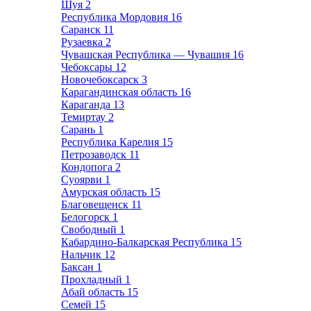
Шуя
2
Республика Мордовия
16
Саранск
11
Рузаевка
2
Чувашская Республика — Чувашия
16
Чебоксары
12
Новочебоксарск
3
Карагандинская область
16
Караганда
13
Темиртау
2
Сарань
1
Республика Карелия
15
Петрозаводск
11
Кондопога
2
Суоярви
1
Амурская область
15
Благовещенск
11
Белогорск
1
Свободный
1
Кабардино-Балкарская Республика
15
Нальчик
12
Баксан
1
Прохладный
1
Абай область
15
Семей
15