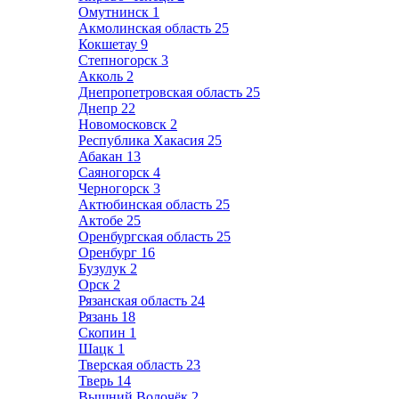
Омутнинск
1
Акмолинская область
25
Кокшетау
9
Степногорск
3
Акколь
2
Днепропетровская область
25
Днепр
22
Новомосковск
2
Республика Хакасия
25
Абакан
13
Саяногорск
4
Черногорск
3
Актюбинская область
25
Актобе
25
Оренбургская область
25
Оренбург
16
Бузулук
2
Орск
2
Рязанская область
24
Рязань
18
Скопин
1
Шацк
1
Тверская область
23
Тверь
14
Вышний Волочёк
2