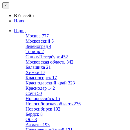
×
В бассейн
Home
Город
Москва
777
Московский
5
Зеленоград
4
Троицк
2
Санкт-Петербург
452
Московская область
342
Балашиха
21
Химки
17
Красногорск
17
Краснодарский край
323
Краснодар
142
Сочи
50
Новороссийск
15
Новосибирская область
236
Новосибирск
192
Бердск
8
Обь
3
Алматы
193
Красноярский край
171