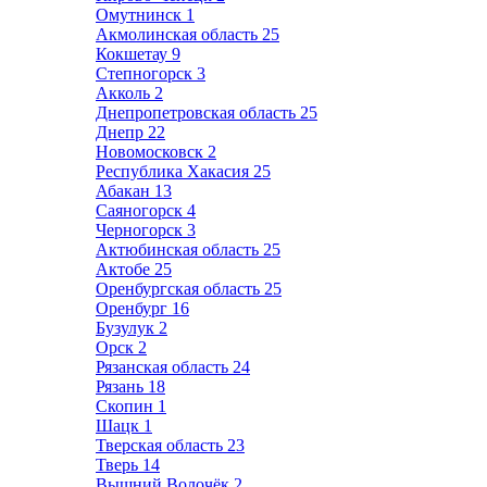
Омутнинск
1
Акмолинская область
25
Кокшетау
9
Степногорск
3
Акколь
2
Днепропетровская область
25
Днепр
22
Новомосковск
2
Республика Хакасия
25
Абакан
13
Саяногорск
4
Черногорск
3
Актюбинская область
25
Актобе
25
Оренбургская область
25
Оренбург
16
Бузулук
2
Орск
2
Рязанская область
24
Рязань
18
Скопин
1
Шацк
1
Тверская область
23
Тверь
14
Вышний Волочёк
2