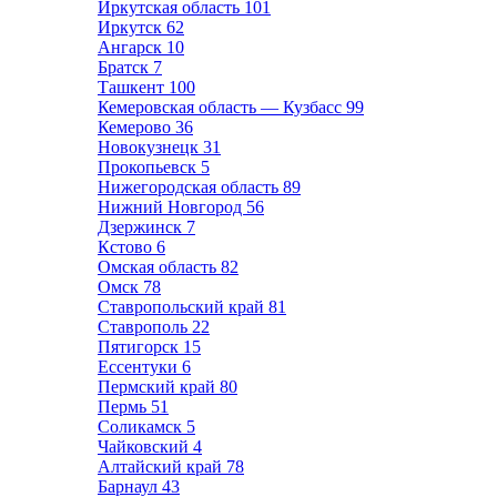
Иркутская область
101
Иркутск
62
Ангарск
10
Братск
7
Ташкент
100
Кемеровская область — Кузбасс
99
Кемерово
36
Новокузнецк
31
Прокопьевск
5
Нижегородская область
89
Нижний Новгород
56
Дзержинск
7
Кстово
6
Омская область
82
Омск
78
Ставропольский край
81
Ставрополь
22
Пятигорск
15
Ессентуки
6
Пермский край
80
Пермь
51
Соликамск
5
Чайковский
4
Алтайский край
78
Барнаул
43