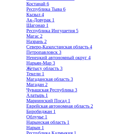
Костанай
6
Республика Тыва
6
Кызыл
4
Ак-Довурак
1
Шагонар
1
Республика Ингушетия
5
Магас
2
Назрань
2
Северо-Казахстанская область
4
Петропавловск
3
Ненецкий автономный округ
4
Нарьян-Мар
3
Жетысу область
3
Текели
1
Магаданская область
3
Магадан
2
Чувашская Республика
3
Алатырь
1
Мариинский Посад
1
Еврейская автономная область
2
Биробиджан
1
Облучье
1
Нарынская область
1
Нарын
1
Республика Калмыкия
1