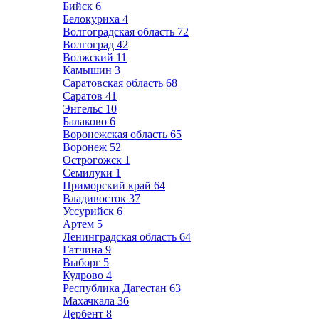
Бийск
6
Белокуриха
4
Волгоградская область
72
Волгоград
42
Волжский
11
Камышин
3
Саратовская область
68
Саратов
41
Энгельс
10
Балаково
6
Воронежская область
65
Воронеж
52
Острогожск
1
Семилуки
1
Приморский край
64
Владивосток
37
Уссурийск
6
Артем
5
Ленинградская область
64
Гатчина
9
Выборг
5
Кудрово
4
Республика Дагестан
63
Махачкала
36
Дербент
8