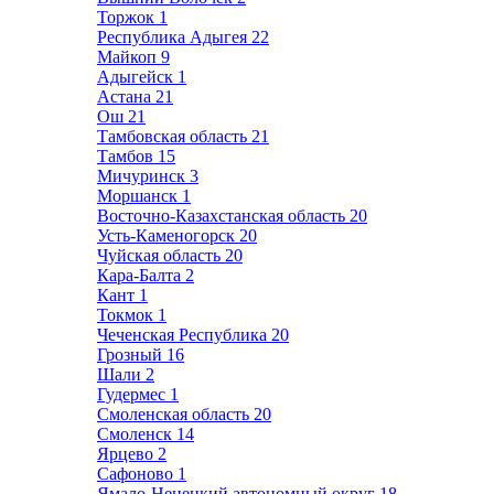
Торжок
1
Республика Адыгея
22
Майкоп
9
Адыгейск
1
Астана
21
Ош
21
Тамбовская область
21
Тамбов
15
Мичуринск
3
Моршанск
1
Восточно-Казахстанская область
20
Усть-Каменогорск
20
Чуйская область
20
Кара-Балта
2
Кант
1
Токмок
1
Чеченская Республика
20
Грозный
16
Шали
2
Гудермес
1
Смоленская область
20
Смоленск
14
Ярцево
2
Сафоново
1
Ямало-Ненецкий автономный округ
18