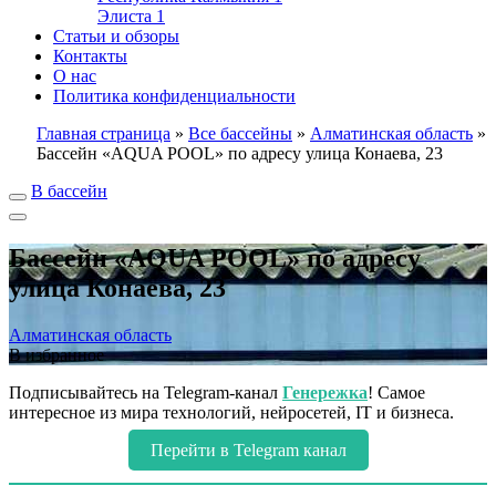
Элиста
1
Статьи и обзоры
Контакты
О нас
Политика конфиденциальности
Главная страница
»
Все бассейны
»
Алматинская область
»
Бассейн «AQUA POOL» по адресу улица Конаева, 23
В бассейн
Бассейн «AQUA POOL» по адресу
улица Конаева, 23
Алматинская область
В избранное
Подписывайтесь на Telegram-канал
Генережка
! Самое
интересное из мира технологий, нейросетей, IT и бизнеса.
Перейти в Telegram канал