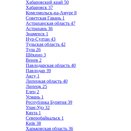
Хабаровский край
50
Хабаровск
37
Комсомольск-на-Амуре
8
Советская Гавань
1
Астраханская область
47
Астрахань
36
Знаменск
1
Нур-Султан
43
Тульская область
42
Тула
26
Щёкино
3
Венев
2
Павлодарская область
40
Павлодар
39
Аксу
1
Липецкая область
40
Липецк
25
Елец
2
Усмань
1
Республика Бурятия
39
Улан-Удэ
32
Кяхта
1
Северобайкальск
1
Київ
38
Харьковская область
36