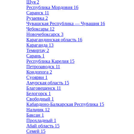
Шуя
2
Республика Мордовия
16
Саранск
11
Рузаевка
2
Чувашская Республика — Чувашия
16
Чебоксары
12
Новочебоксарск
3
Карагандинская область
16
Караганда
13
Темиртау
2
Сарань
1
Республика Карелия
15
Петрозаводск
11
Кондопога
2
Суоярви
1
Амурская область
15
Благовещенск
11
Белогорск
1
Свободный
1
Кабардино-Балкарская Республика
15
Нальчик
12
Баксан
1
Прохладный
1
Абай область
15
Семей
15