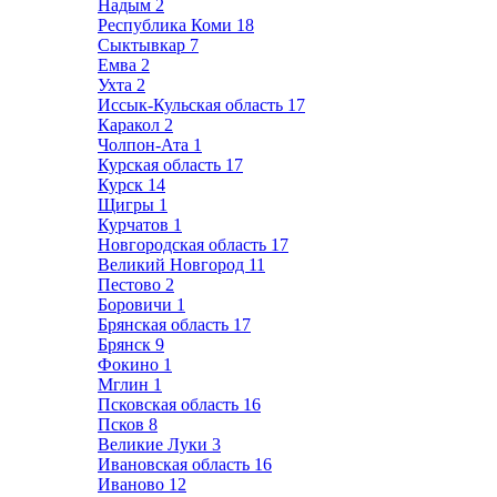
Надым
2
Республика Коми
18
Сыктывкар
7
Емва
2
Ухта
2
Иссык-Кульская область
17
Каракол
2
Чолпон-Ата
1
Курская область
17
Курск
14
Щигры
1
Курчатов
1
Новгородская область
17
Великий Новгород
11
Пестово
2
Боровичи
1
Брянская область
17
Брянск
9
Фокино
1
Мглин
1
Псковская область
16
Псков
8
Великие Луки
3
Ивановская область
16
Иваново
12