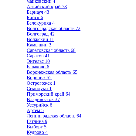
Чайковский
4
Алтайский край
78
Барнаул
43
Бийск
6
Белокуриха
4
Волгоградская область
72
Волгоград
42
Волжский
11
Камышин
3
Саратовская область
68
Саратов
41
Энгельс
10
Балаково
6
Воронежская область
65
Воронеж
52
Острогожск
1
Семилуки
1
Приморский край
64
Владивосток
37
Уссурийск
6
Артем
5
Ленинградская область
64
Гатчина
9
Выборг
5
Кудрово
4