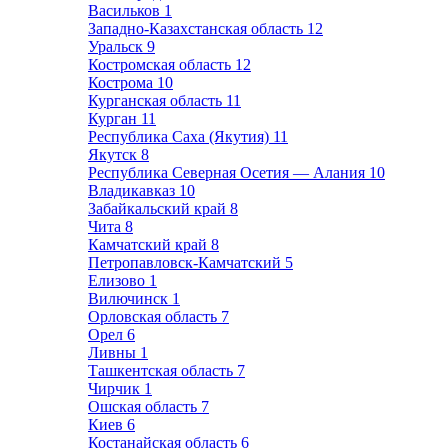
Васильков
1
Западно-Казахстанская область
12
Уральск
9
Костромская область
12
Кострома
10
Курганская область
11
Курган
11
Республика Саха (Якутия)
11
Якутск
8
Республика Северная Осетия — Алания
10
Владикавказ
10
Забайкальский край
8
Чита
8
Камчатский край
8
Петропавловск-Камчатский
5
Елизово
1
Вилючинск
1
Орловская область
7
Орел
6
Ливны
1
Ташкентская область
7
Чирчик
1
Ошская область
7
Киев
6
Костанайская область
6