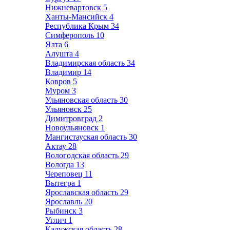
Нижневартовск
5
Ханты-Мансийск
4
Республика Крым
34
Симферополь
10
Ялта
6
Алушта
4
Владимирская область
34
Владимир
14
Ковров
5
Муром
3
Ульяновская область
30
Ульяновск
25
Димитровград
2
Новоульяновск
1
Мангистауская область
30
Актау
28
Вологодская область
29
Вологда
13
Череповец
11
Вытегра
1
Ярославская область
29
Ярославль
20
Рыбинск
3
Углич
1
Калужская область
28