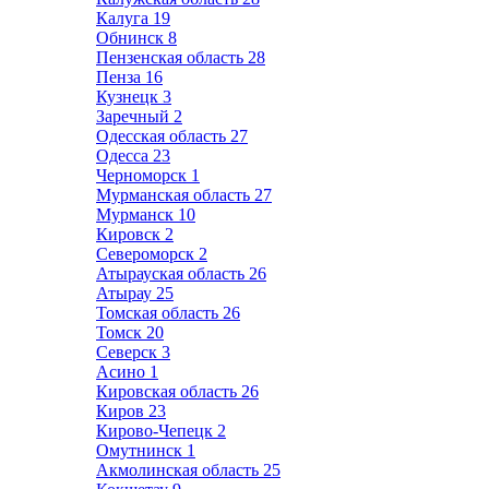
Калуга
19
Обнинск
8
Пензенская область
28
Пенза
16
Кузнецк
3
Заречный
2
Одесская область
27
Одесса
23
Черноморск
1
Мурманская область
27
Мурманск
10
Кировск
2
Североморск
2
Атырауская область
26
Атырау
25
Томская область
26
Томск
20
Северск
3
Асино
1
Кировская область
26
Киров
23
Кирово-Чепецк
2
Омутнинск
1
Акмолинская область
25