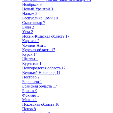
Ноябрьск
9
Новый Уренгой
3
Надым
2
Республика Коми
18
Сыктывкар
7
Емва
2
Ухта
2
Иссык-Кульская область
17
Каракол
2
Чолпон-Ата
1
Курская область
17
Курск
14
Щигры
1
Курчатов
1
Новгородская область
17
Великий Новгород
11
Пестово
2
Боровичи
1
Брянская область
17
Брянск
9
Фокино
1
Мглин
1
Псковская область
16
Псков
8