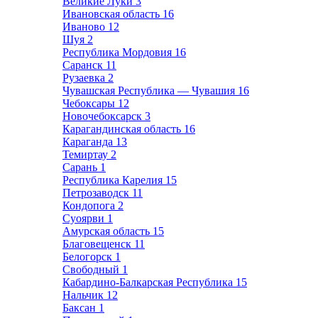
Великие Луки
3
Ивановская область
16
Иваново
12
Шуя
2
Республика Мордовия
16
Саранск
11
Рузаевка
2
Чувашская Республика — Чувашия
16
Чебоксары
12
Новочебоксарск
3
Карагандинская область
16
Караганда
13
Темиртау
2
Сарань
1
Республика Карелия
15
Петрозаводск
11
Кондопога
2
Суоярви
1
Амурская область
15
Благовещенск
11
Белогорск
1
Свободный
1
Кабардино-Балкарская Республика
15
Нальчик
12
Баксан
1