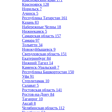
Красноярск
128
Норильск
7
Ачинск
5
Республика Татарстан
161
Казань
83
Набережные Челны
18
Нижнекамск
5
Самарская область
157
Самара
97
Тольятти
34
Новокуйбышевск
9
Свердловская область
151
Екатеринбург
84
Нижний Тагил
14
Каменск-Уральский
7
Республика Башкортостан
150
Уфа
91
Стерлитамак
10
Салават
5
Ростовская область
141
Ростов-на-Дону
84
Таганрог
10
Аксай
8
Челябинская область
112