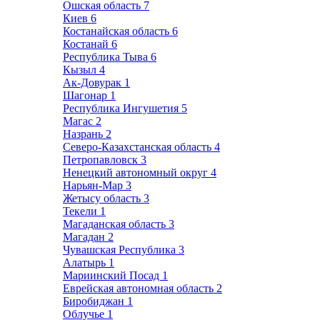
Ошская область
7
Киев
6
Костанайская область
6
Костанай
6
Республика Тыва
6
Кызыл
4
Ак-Довурак
1
Шагонар
1
Республика Ингушетия
5
Магас
2
Назрань
2
Северо-Казахстанская область
4
Петропавловск
3
Ненецкий автономный округ
4
Нарьян-Мар
3
Жетысу область
3
Текели
1
Магаданская область
3
Магадан
2
Чувашская Республика
3
Алатырь
1
Мариинский Посад
1
Еврейская автономная область
2
Биробиджан
1
Облучье
1