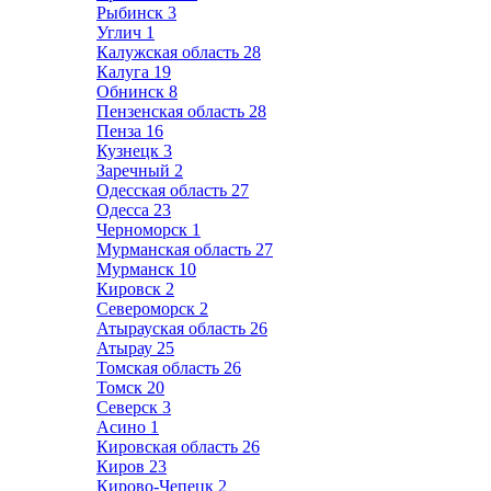
Рыбинск
3
Углич
1
Калужская область
28
Калуга
19
Обнинск
8
Пензенская область
28
Пенза
16
Кузнецк
3
Заречный
2
Одесская область
27
Одесса
23
Черноморск
1
Мурманская область
27
Мурманск
10
Кировск
2
Североморск
2
Атырауская область
26
Атырау
25
Томская область
26
Томск
20
Северск
3
Асино
1
Кировская область
26
Киров
23
Кирово-Чепецк
2