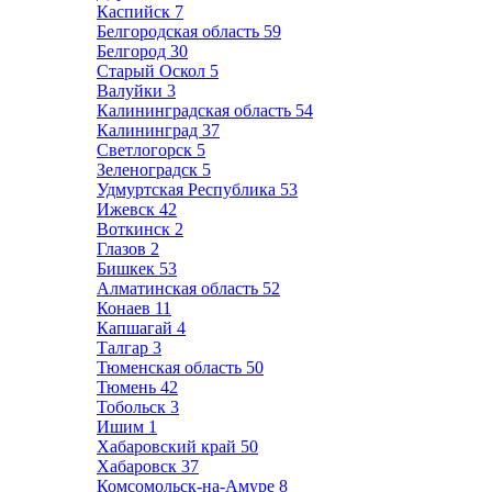
Каспийск
7
Белгородская область
59
Белгород
30
Старый Оскол
5
Валуйки
3
Калининградская область
54
Калининград
37
Светлогорск
5
Зеленоградск
5
Удмуртская Республика
53
Ижевск
42
Воткинск
2
Глазов
2
Бишкек
53
Алматинская область
52
Конаев
11
Капшагай
4
Талгар
3
Тюменская область
50
Тюмень
42
Тобольск
3
Ишим
1
Хабаровский край
50
Хабаровск
37
Комсомольск-на-Амуре
8