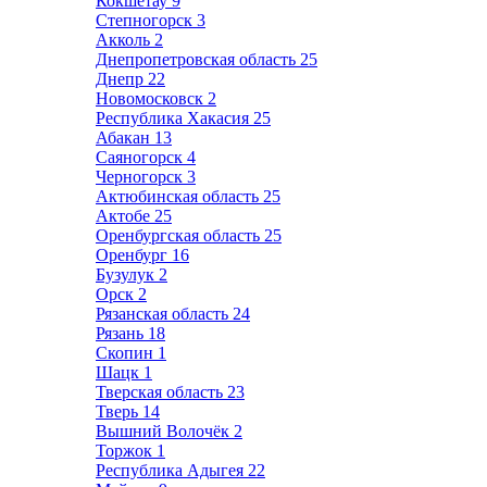
Кокшетау
9
Степногорск
3
Акколь
2
Днепропетровская область
25
Днепр
22
Новомосковск
2
Республика Хакасия
25
Абакан
13
Саяногорск
4
Черногорск
3
Актюбинская область
25
Актобе
25
Оренбургская область
25
Оренбург
16
Бузулук
2
Орск
2
Рязанская область
24
Рязань
18
Скопин
1
Шацк
1
Тверская область
23
Тверь
14
Вышний Волочёк
2
Торжок
1
Республика Адыгея
22