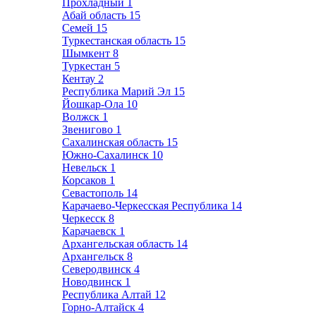
Прохладный
1
Абай область
15
Семей
15
Туркестанская область
15
Шымкент
8
Туркестан
5
Кентау
2
Республика Марий Эл
15
Йошкар-Ола
10
Волжск
1
Звенигово
1
Сахалинская область
15
Южно-Сахалинск
10
Невельск
1
Корсаков
1
Севастополь
14
Карачаево-Черкесская Республика
14
Черкесск
8
Карачаевск
1
Архангельская область
14
Архангельск
8
Северодвинск
4
Новодвинск
1
Республика Алтай
12
Горно-Алтайск
4