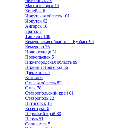
Челябинск
53
Магнитогорск
15
Копейск
6
Иркутская область
101
Иркутск
62
Ангарск
10
Братск
7
Ташкент
100
Кемеровская область — Кузбасс
99
Кемерово
36
Новокузнецк
31
Прокопьевск
5
Нижегородская область
89
Нижний Новгород
56
Дзержинск
7
Кстово
6
Омская область
82
Омск
78
Ставропольский край
81
Ставрополь
22
Пятигорск
15
Ессентуки
6
Пермский край
80
Пермь
51
Соликамск
5