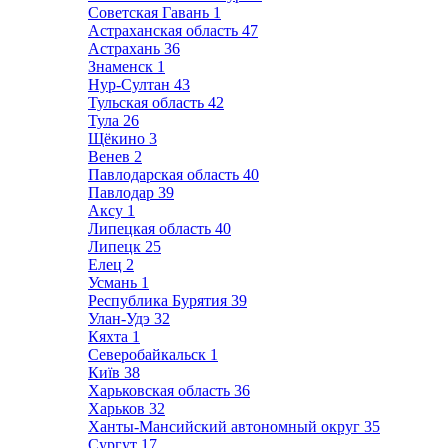
Советская Гавань
1
Астраханская область
47
Астрахань
36
Знаменск
1
Нур-Султан
43
Тульская область
42
Тула
26
Щёкино
3
Венев
2
Павлодарская область
40
Павлодар
39
Аксу
1
Липецкая область
40
Липецк
25
Елец
2
Усмань
1
Республика Бурятия
39
Улан-Удэ
32
Кяхта
1
Северобайкальск
1
Київ
38
Харьковская область
36
Харьков
32
Ханты-Мансийский автономный округ
35
Сургут
17