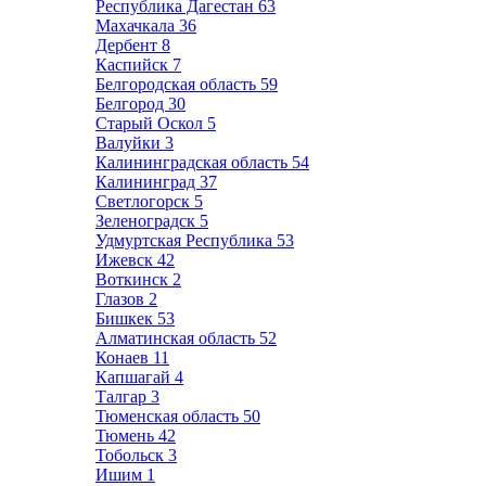
Республика Дагестан
63
Махачкала
36
Дербент
8
Каспийск
7
Белгородская область
59
Белгород
30
Старый Оскол
5
Валуйки
3
Калининградская область
54
Калининград
37
Светлогорск
5
Зеленоградск
5
Удмуртская Республика
53
Ижевск
42
Воткинск
2
Глазов
2
Бишкек
53
Алматинская область
52
Конаев
11
Капшагай
4
Талгар
3
Тюменская область
50
Тюмень
42
Тобольск
3
Ишим
1