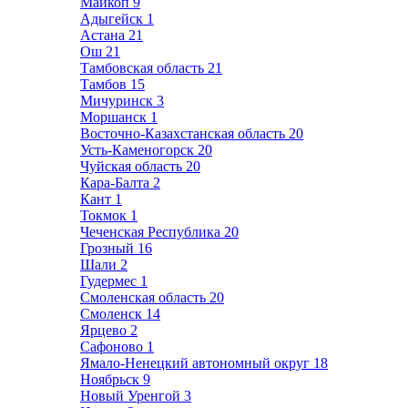
Майкоп
9
Адыгейск
1
Астана
21
Ош
21
Тамбовская область
21
Тамбов
15
Мичуринск
3
Моршанск
1
Восточно-Казахстанская область
20
Усть-Каменогорск
20
Чуйская область
20
Кара-Балта
2
Кант
1
Токмок
1
Чеченская Республика
20
Грозный
16
Шали
2
Гудермес
1
Смоленская область
20
Смоленск
14
Ярцево
2
Сафоново
1
Ямало-Ненецкий автономный округ
18
Ноябрьск
9
Новый Уренгой
3