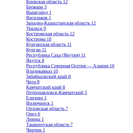
Киевская область
12
Бровари
3
Вышгород
1
Васильков
1
Западно-Казахстанская область
12
Уральск
9
Костромская область
12
Кострома
10
Курганская область
11
Курган
11
Республика Саха (Якутия)
11
Якутск
8
Республика Северная Осетия — Алания
10
Владикавказ
10
Забайкальский край
8
Чита
8
Камчатский край
8
Петропавловск-Камчатский
5
Елизово
1
Вилючинск
1
Орловская область
7
Орел
6
Ливны
1
Ташкентская область
7
Чирчик
1