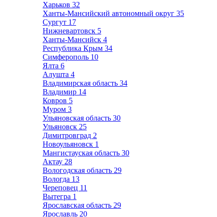
Харьков
32
Ханты-Мансийский автономный округ
35
Сургут
17
Нижневартовск
5
Ханты-Мансийск
4
Республика Крым
34
Симферополь
10
Ялта
6
Алушта
4
Владимирская область
34
Владимир
14
Ковров
5
Муром
3
Ульяновская область
30
Ульяновск
25
Димитровград
2
Новоульяновск
1
Мангистауская область
30
Актау
28
Вологодская область
29
Вологда
13
Череповец
11
Вытегра
1
Ярославская область
29
Ярославль
20