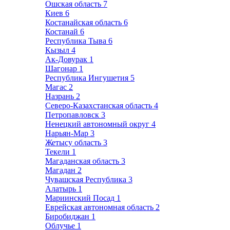
Ошская область
7
Киев
6
Костанайская область
6
Костанай
6
Республика Тыва
6
Кызыл
4
Ак-Довурак
1
Шагонар
1
Республика Ингушетия
5
Магас
2
Назрань
2
Северо-Казахстанская область
4
Петропавловск
3
Ненецкий автономный округ
4
Нарьян-Мар
3
Жетысу область
3
Текели
1
Магаданская область
3
Магадан
2
Чувашская Республика
3
Алатырь
1
Мариинский Посад
1
Еврейская автономная область
2
Биробиджан
1
Облучье
1