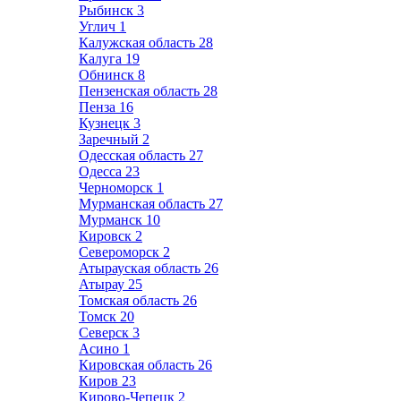
Рыбинск
3
Углич
1
Калужская область
28
Калуга
19
Обнинск
8
Пензенская область
28
Пенза
16
Кузнецк
3
Заречный
2
Одесская область
27
Одесса
23
Черноморск
1
Мурманская область
27
Мурманск
10
Кировск
2
Североморск
2
Атырауская область
26
Атырау
25
Томская область
26
Томск
20
Северск
3
Асино
1
Кировская область
26
Киров
23
Кирово-Чепецк
2