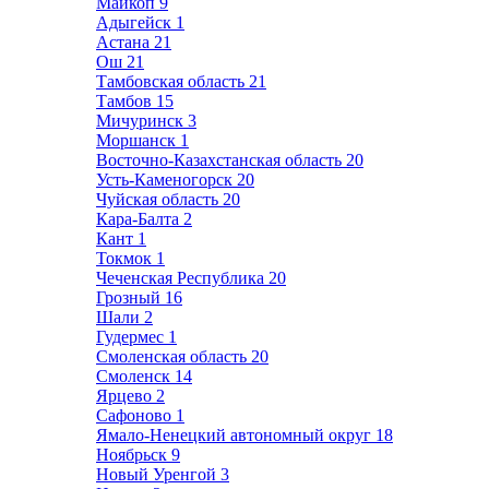
Майкоп
9
Адыгейск
1
Астана
21
Ош
21
Тамбовская область
21
Тамбов
15
Мичуринск
3
Моршанск
1
Восточно-Казахстанская область
20
Усть-Каменогорск
20
Чуйская область
20
Кара-Балта
2
Кант
1
Токмок
1
Чеченская Республика
20
Грозный
16
Шали
2
Гудермес
1
Смоленская область
20
Смоленск
14
Ярцево
2
Сафоново
1
Ямало-Ненецкий автономный округ
18
Ноябрьск
9
Новый Уренгой
3