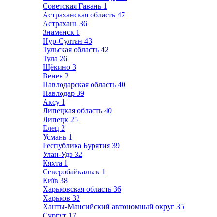
Советская Гавань
1
Астраханская область
47
Астрахань
36
Знаменск
1
Нур-Султан
43
Тульская область
42
Тула
26
Щёкино
3
Венев
2
Павлодарская область
40
Павлодар
39
Аксу
1
Липецкая область
40
Липецк
25
Елец
2
Усмань
1
Республика Бурятия
39
Улан-Удэ
32
Кяхта
1
Северобайкальск
1
Київ
38
Харьковская область
36
Харьков
32
Ханты-Мансийский автономный округ
35
Сургут
17