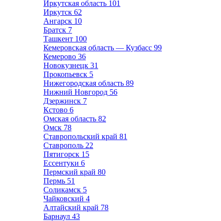
Иркутская область
101
Иркутск
62
Ангарск
10
Братск
7
Ташкент
100
Кемеровская область — Кузбасс
99
Кемерово
36
Новокузнецк
31
Прокопьевск
5
Нижегородская область
89
Нижний Новгород
56
Дзержинск
7
Кстово
6
Омская область
82
Омск
78
Ставропольский край
81
Ставрополь
22
Пятигорск
15
Ессентуки
6
Пермский край
80
Пермь
51
Соликамск
5
Чайковский
4
Алтайский край
78
Барнаул
43