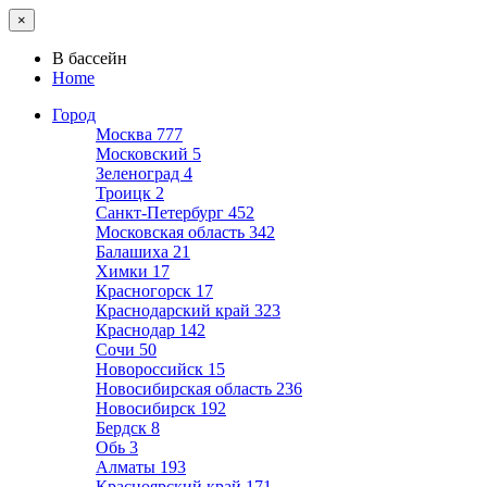
×
В бассейн
Home
Город
Москва
777
Московский
5
Зеленоград
4
Троицк
2
Санкт-Петербург
452
Московская область
342
Балашиха
21
Химки
17
Красногорск
17
Краснодарский край
323
Краснодар
142
Сочи
50
Новороссийск
15
Новосибирская область
236
Новосибирск
192
Бердск
8
Обь
3
Алматы
193
Красноярский край
171