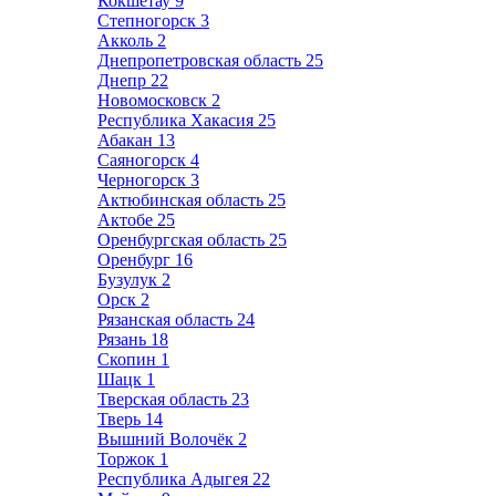
Кокшетау
9
Степногорск
3
Акколь
2
Днепропетровская область
25
Днепр
22
Новомосковск
2
Республика Хакасия
25
Абакан
13
Саяногорск
4
Черногорск
3
Актюбинская область
25
Актобе
25
Оренбургская область
25
Оренбург
16
Бузулук
2
Орск
2
Рязанская область
24
Рязань
18
Скопин
1
Шацк
1
Тверская область
23
Тверь
14
Вышний Волочёк
2
Торжок
1
Республика Адыгея
22