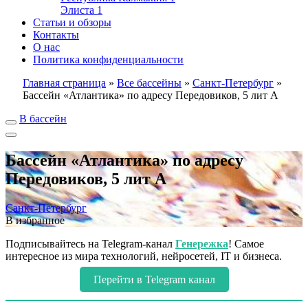
Элиста
1
Статьи и обзоры
Контакты
О нас
Политика конфиденциальности
Главная страница
»
Все бассейны
»
Санкт-Петербург
»
Бассейн «Атлантика» по адресу Передовиков, 5 лит А
В бассейн
Бассейн «Атлантика» по адресу
Передовиков, 5 лит А
Санкт-Петербург
В избранное
Подписывайтесь на Telegram-канал
Генережка
! Самое
интересное из мира технологий, нейросетей, IT и бизнеса.
Перейти в Telegram канал