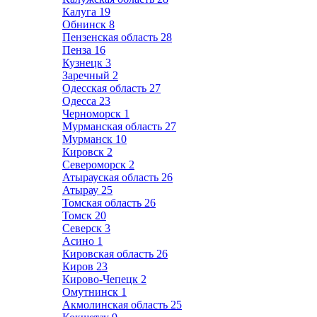
Калуга
19
Обнинск
8
Пензенская область
28
Пенза
16
Кузнецк
3
Заречный
2
Одесская область
27
Одесса
23
Черноморск
1
Мурманская область
27
Мурманск
10
Кировск
2
Североморск
2
Атырауская область
26
Атырау
25
Томская область
26
Томск
20
Северск
3
Асино
1
Кировская область
26
Киров
23
Кирово-Чепецк
2
Омутнинск
1
Акмолинская область
25