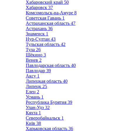
Хабаровский край
50
Хабаровск
37
Комсомольск-на-Амуре
8
Советская Гавань
1
Астраханская область
47
Астрахань
36
Знаменск
1
Нур-Султан
43
Тульская область
42
Тула
26
Щёкино
3
Венев
2
Павлодарская область
40
Павлодар
39
Аксу
1
Липецкая область
40
Липецк
25
Елец
2
Усмань
1
Республика Бурятия
39
Улан-Удэ
32
Кяхта
1
Северобайкальск
1
Київ
38
Харьковская область
36