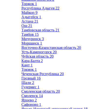
Торжок
1
Республика Адыгея
22
Майкоп
9
Адыгейск
1
Астана
21
Ош
21
Тамбовская область
21
Тамбов
15
Мичуринск
3
Моршанск
1
Восточно-Казахстанская область
20
Усть-Каменогорск
20
Чуйская область
20
Кара-Балта
2
Кант
1
Токмок
1
Чеченская Республика
20
Грозный
16
Шали
2
Гудермес
1
Смоленская область
20
Смоленск
14
Ярцево
2
Сафоново
1
Ямало-Ненецкий автономный округ
18