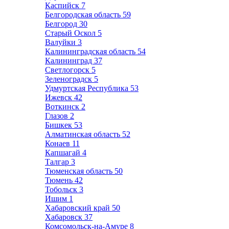
Каспийск
7
Белгородская область
59
Белгород
30
Старый Оскол
5
Валуйки
3
Калининградская область
54
Калининград
37
Светлогорск
5
Зеленоградск
5
Удмуртская Республика
53
Ижевск
42
Воткинск
2
Глазов
2
Бишкек
53
Алматинская область
52
Конаев
11
Капшагай
4
Талгар
3
Тюменская область
50
Тюмень
42
Тобольск
3
Ишим
1
Хабаровский край
50
Хабаровск
37
Комсомольск-на-Амуре
8