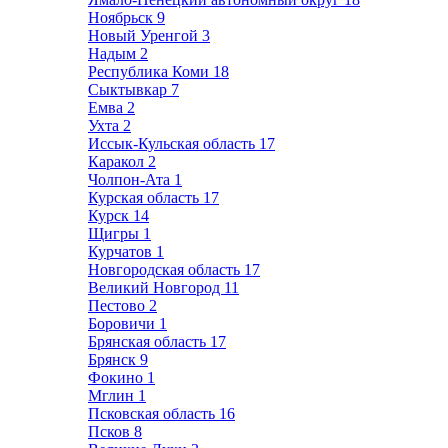
Ноябрьск
9
Новый Уренгой
3
Надым
2
Республика Коми
18
Сыктывкар
7
Емва
2
Ухта
2
Иссык-Кульская область
17
Каракол
2
Чолпон-Ата
1
Курская область
17
Курск
14
Щигры
1
Курчатов
1
Новгородская область
17
Великий Новгород
11
Пестово
2
Боровичи
1
Брянская область
17
Брянск
9
Фокино
1
Мглин
1
Псковская область
16
Псков
8