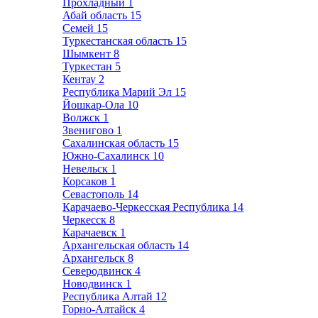
Прохладный
1
Абай область
15
Семей
15
Туркестанская область
15
Шымкент
8
Туркестан
5
Кентау
2
Республика Марий Эл
15
Йошкар-Ола
10
Волжск
1
Звенигово
1
Сахалинская область
15
Южно-Сахалинск
10
Невельск
1
Корсаков
1
Севастополь
14
Карачаево-Черкесская Республика
14
Черкесск
8
Карачаевск
1
Архангельская область
14
Архангельск
8
Северодвинск
4
Новодвинск
1
Республика Алтай
12
Горно-Алтайск
4