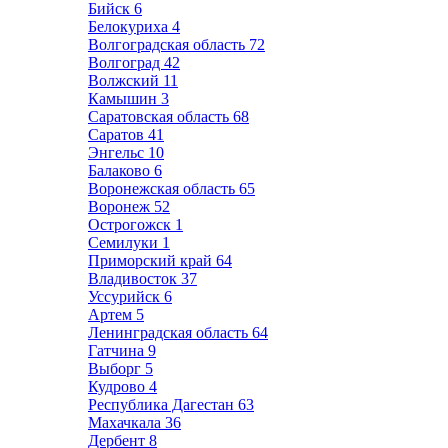
Бийск
6
Белокуриха
4
Волгоградская область
72
Волгоград
42
Волжский
11
Камышин
3
Саратовская область
68
Саратов
41
Энгельс
10
Балаково
6
Воронежская область
65
Воронеж
52
Острогожск
1
Семилуки
1
Приморский край
64
Владивосток
37
Уссурийск
6
Артем
5
Ленинградская область
64
Гатчина
9
Выборг
5
Кудрово
4
Республика Дагестан
63
Махачкала
36
Дербент
8