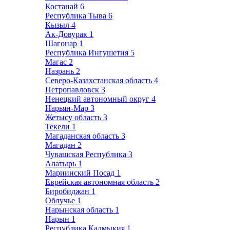
Костанай
6
Республика Тыва
6
Кызыл
4
Ак-Довурак
1
Шагонар
1
Республика Ингушетия
5
Магас
2
Назрань
2
Северо-Казахстанская область
4
Петропавловск
3
Ненецкий автономный округ
4
Нарьян-Мар
3
Жетысу область
3
Текели
1
Магаданская область
3
Магадан
2
Чувашская Республика
3
Алатырь
1
Мариинский Посад
1
Еврейская автономная область
2
Биробиджан
1
Облучье
1
Нарынская область
1
Нарын
1
Республика Калмыкия
1