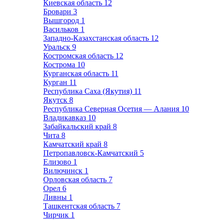
Киевская область
12
Бровари
3
Вышгород
1
Васильков
1
Западно-Казахстанская область
12
Уральск
9
Костромская область
12
Кострома
10
Курганская область
11
Курган
11
Республика Саха (Якутия)
11
Якутск
8
Республика Северная Осетия — Алания
10
Владикавказ
10
Забайкальский край
8
Чита
8
Камчатский край
8
Петропавловск-Камчатский
5
Елизово
1
Вилючинск
1
Орловская область
7
Орел
6
Ливны
1
Ташкентская область
7
Чирчик
1