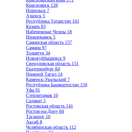
Красноярск
128
Норильск
7
Ачинск
5
Республика Татарстан
161
Казань
83
Набережные Челны
18
Нижнекамск
5
Самарская область
157
Самара
97
Тольятти
34
Новокуйбышевск
9
Свердловская область
151
Екатеринбург
84
Нижний Тагил
14
Каменск-Уральский
7
Республика Башкортостан
150
Уфа
91
Стерлитамак
10
Салават
5
Ростовская область
141
Ростов-на-Дону
84
Таганрог
10
Аксай
8
Челябинская область
112