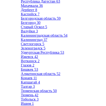
Республика Дагестан
63
Махачкала
36
Дербент
8
Каспийск
7
Белгородская область
59
Белгород
30
Старый Оскол
5
Валуйки
3
Калининградская область
54
Калининград
37
Светлогорск
5
Зеленоградск
5
Удмуртская Республика
53
Ижевск
42
Воткинск
2
Глазов
2
Бишкек
53
Алматинская область
52
Конаев
11
Капшагай
4
Талгар
3
Тюменская область
50
Тюмень
42
Тобольск
3
Ишим
1