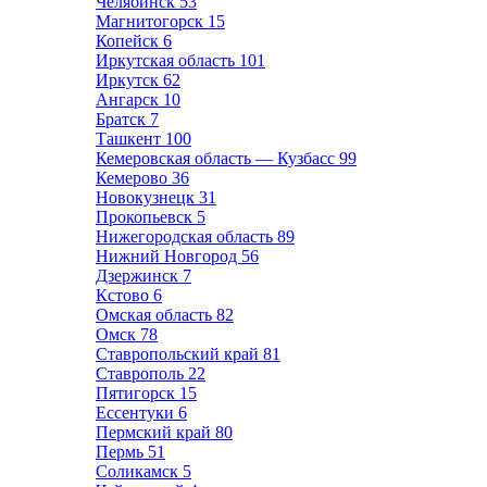
Челябинск
53
Магнитогорск
15
Копейск
6
Иркутская область
101
Иркутск
62
Ангарск
10
Братск
7
Ташкент
100
Кемеровская область — Кузбасс
99
Кемерово
36
Новокузнецк
31
Прокопьевск
5
Нижегородская область
89
Нижний Новгород
56
Дзержинск
7
Кстово
6
Омская область
82
Омск
78
Ставропольский край
81
Ставрополь
22
Пятигорск
15
Ессентуки
6
Пермский край
80
Пермь
51
Соликамск
5