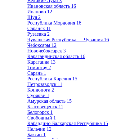
Великие Луки
3
Ивановская область
16
Иваново
12
Шуя
2
Республика Мордовия
16
Саранск
11
Рузаевка
2
Чувашская Республика — Чувашия
16
Чебоксары
12
Новочебоксарск
3
Карагандинская область
16
Караганда
13
Темиртау
2
Сарань
1
Республика Карелия
15
Петрозаводск
11
Кондопога
2
Суоярви
1
Амурская область
15
Благовещенск
11
Белогорск
1
Свободный
1
Кабардино-Балкарская Республика
15
Нальчик
12
Баксан
1