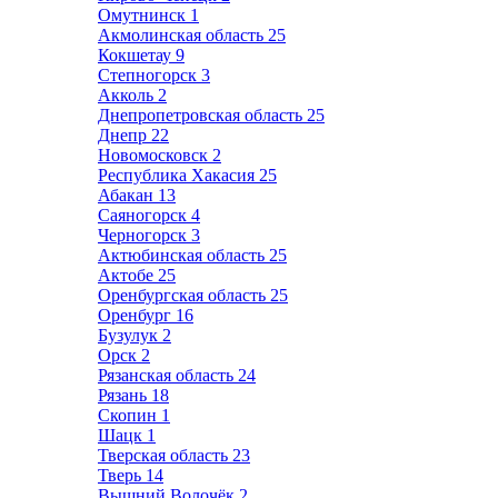
Омутнинск
1
Акмолинская область
25
Кокшетау
9
Степногорск
3
Акколь
2
Днепропетровская область
25
Днепр
22
Новомосковск
2
Республика Хакасия
25
Абакан
13
Саяногорск
4
Черногорск
3
Актюбинская область
25
Актобе
25
Оренбургская область
25
Оренбург
16
Бузулук
2
Орск
2
Рязанская область
24
Рязань
18
Скопин
1
Шацк
1
Тверская область
23
Тверь
14
Вышний Волочёк
2