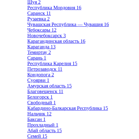
Шуя
2
Республика Мордовия
16
Саранск
11
Рузаевка
2
Чувашская Республика — Чувашия
16
Чебоксары
12
Новочебоксарск
3
Карагандинская область
16
Караганда
13
Темиртау
2
Сарань
1
Республика Карелия
15
Петрозаводск
11
Кондопога
2
Суоярви
1
Амурская область
15
Благовещенск
11
Белогорск
1
Свободный
1
Кабардино-Балкарская Республика
15
Нальчик
12
Баксан
1
Прохладный
1
Абай область
15
Семей
15