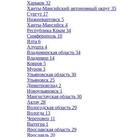
Харьков
32
Ханты-Мансийский автономный округ
35
Сургут
17
Нижневартовск
5
Ханты-Мансийск
4
Республика Крым
34
Симферополь
10
Ялта
6
Алушта
4
Владимирская область
34
Владимир
14
Ковров
5
Муром
3
Ульяновская область
30
Ульяновск
25
Димитровград
2
Новоульяновск
1
Мангистауская область
30
Актау
28
Вологодская область
29
Вологда
13
Череповец
11
Вытегра
1
Ярославская область
29
Ярославль
20