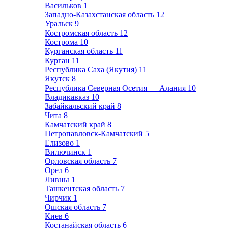
Васильков
1
Западно-Казахстанская область
12
Уральск
9
Костромская область
12
Кострома
10
Курганская область
11
Курган
11
Республика Саха (Якутия)
11
Якутск
8
Республика Северная Осетия — Алания
10
Владикавказ
10
Забайкальский край
8
Чита
8
Камчатский край
8
Петропавловск-Камчатский
5
Елизово
1
Вилючинск
1
Орловская область
7
Орел
6
Ливны
1
Ташкентская область
7
Чирчик
1
Ошская область
7
Киев
6
Костанайская область
6