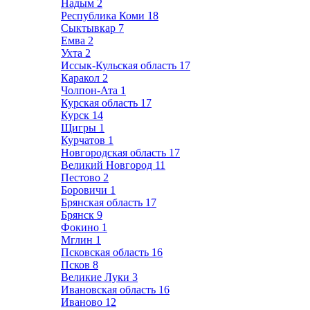
Надым
2
Республика Коми
18
Сыктывкар
7
Емва
2
Ухта
2
Иссык-Кульская область
17
Каракол
2
Чолпон-Ата
1
Курская область
17
Курск
14
Щигры
1
Курчатов
1
Новгородская область
17
Великий Новгород
11
Пестово
2
Боровичи
1
Брянская область
17
Брянск
9
Фокино
1
Мглин
1
Псковская область
16
Псков
8
Великие Луки
3
Ивановская область
16
Иваново
12