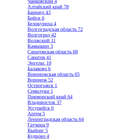
Чайковский
4
Алтайский край
78
Барнаул
43
Бийск
6
Белокуриха
4
Волгоградская область
72
Волгоград
42
Волжский
11
Камышин
3
Саратовская область
68
Саратов
41
Энгельс
10
Балаково
6
Воронежская область
65
Воронеж
52
Острогожск
1
Семилуки
1
Приморский край
64
Владивосток
37
Уссурийск
6
Артем
5
Ленинградская область
64
Гатчина
9
Выборг
5
Кудрово
4