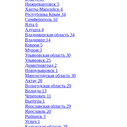
Нижневартовск
5
Ханты-Мансийск
4
Республика Крым
34
Симферополь
10
Ялта
6
Алушта
4
Владимирская область
34
Владимир
14
Ковров
5
Муром
3
Ульяновская область
30
Ульяновск
25
Димитровград
2
Новоульяновск
1
Мангистауская область
30
Актау
28
Вологодская область
29
Вологда
13
Череповец
11
Вытегра
1
Ярославская область
29
Ярославль
20
Рыбинск
3
Углич
1
Калужская область
28