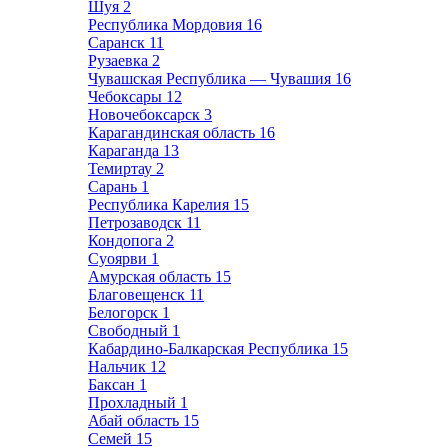
Шуя
2
Республика Мордовия
16
Саранск
11
Рузаевка
2
Чувашская Республика — Чувашия
16
Чебоксары
12
Новочебоксарск
3
Карагандинская область
16
Караганда
13
Темиртау
2
Сарань
1
Республика Карелия
15
Петрозаводск
11
Кондопога
2
Суоярви
1
Амурская область
15
Благовещенск
11
Белогорск
1
Свободный
1
Кабардино-Балкарская Республика
15
Нальчик
12
Баксан
1
Прохладный
1
Абай область
15
Семей
15