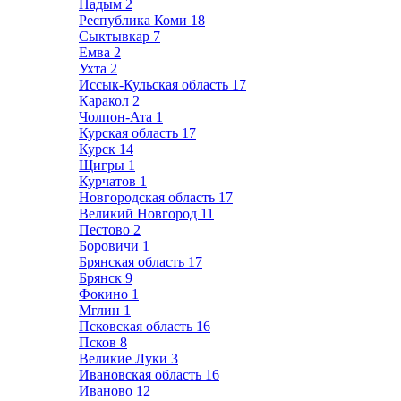
Надым
2
Республика Коми
18
Сыктывкар
7
Емва
2
Ухта
2
Иссык-Кульская область
17
Каракол
2
Чолпон-Ата
1
Курская область
17
Курск
14
Щигры
1
Курчатов
1
Новгородская область
17
Великий Новгород
11
Пестово
2
Боровичи
1
Брянская область
17
Брянск
9
Фокино
1
Мглин
1
Псковская область
16
Псков
8
Великие Луки
3
Ивановская область
16
Иваново
12