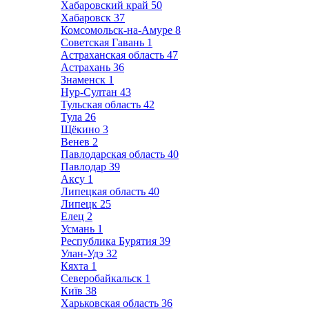
Хабаровский край
50
Хабаровск
37
Комсомольск-на-Амуре
8
Советская Гавань
1
Астраханская область
47
Астрахань
36
Знаменск
1
Нур-Султан
43
Тульская область
42
Тула
26
Щёкино
3
Венев
2
Павлодарская область
40
Павлодар
39
Аксу
1
Липецкая область
40
Липецк
25
Елец
2
Усмань
1
Республика Бурятия
39
Улан-Удэ
32
Кяхта
1
Северобайкальск
1
Київ
38
Харьковская область
36