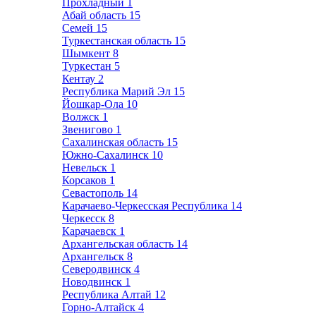
Прохладный
1
Абай область
15
Семей
15
Туркестанская область
15
Шымкент
8
Туркестан
5
Кентау
2
Республика Марий Эл
15
Йошкар-Ола
10
Волжск
1
Звенигово
1
Сахалинская область
15
Южно-Сахалинск
10
Невельск
1
Корсаков
1
Севастополь
14
Карачаево-Черкесская Республика
14
Черкесск
8
Карачаевск
1
Архангельская область
14
Архангельск
8
Северодвинск
4
Новодвинск
1
Республика Алтай
12
Горно-Алтайск
4