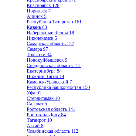
Красноярск
128
Норильск
7
Ачинск
5
Республика Татарстан
161
Казань
83
Набережные Челны
18
Нижнекамск
5
Самарская область
157
Самара
97
Тольятти
34
Новокуйбышевск
9
Свердловская область
151
Екатеринбург
84
Нижний Тагил
14
Каменск-Уральский
7
Республика Башкортостан
150
Уфа
91
Стерлитамак
10
Салават
5
Ростовская область
141
Ростов-на-Дону
84
Таганрог
10
Аксай
8
Челябинская область
112