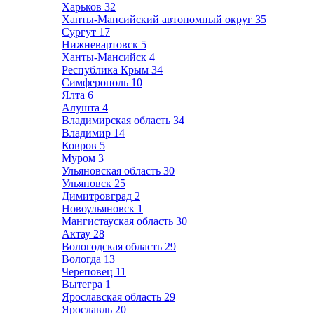
Харьков
32
Ханты-Мансийский автономный округ
35
Сургут
17
Нижневартовск
5
Ханты-Мансийск
4
Республика Крым
34
Симферополь
10
Ялта
6
Алушта
4
Владимирская область
34
Владимир
14
Ковров
5
Муром
3
Ульяновская область
30
Ульяновск
25
Димитровград
2
Новоульяновск
1
Мангистауская область
30
Актау
28
Вологодская область
29
Вологда
13
Череповец
11
Вытегра
1
Ярославская область
29
Ярославль
20