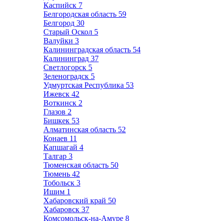
Каспийск
7
Белгородская область
59
Белгород
30
Старый Оскол
5
Валуйки
3
Калининградская область
54
Калининград
37
Светлогорск
5
Зеленоградск
5
Удмуртская Республика
53
Ижевск
42
Воткинск
2
Глазов
2
Бишкек
53
Алматинская область
52
Конаев
11
Капшагай
4
Талгар
3
Тюменская область
50
Тюмень
42
Тобольск
3
Ишим
1
Хабаровский край
50
Хабаровск
37
Комсомольск-на-Амуре
8