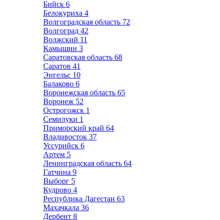
Бийск
6
Белокуриха
4
Волгоградская область
72
Волгоград
42
Волжский
11
Камышин
3
Саратовская область
68
Саратов
41
Энгельс
10
Балаково
6
Воронежская область
65
Воронеж
52
Острогожск
1
Семилуки
1
Приморский край
64
Владивосток
37
Уссурийск
6
Артем
5
Ленинградская область
64
Гатчина
9
Выборг
5
Кудрово
4
Республика Дагестан
63
Махачкала
36
Дербент
8