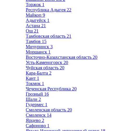
Торжок
1
Республика Адыгея
22
Майкоп
9
Адыгейск
1
Астана
21
Ош
21
Тамбовская область
21
Тамбов
15
Мичуринск
3
Моршанск
1
Восточно-Казахстанская область
20
Усть-Каменогорск
20
Чуйская область
20
Кара-Балта
2
Кант
1
Токмок
1
Чеченская Республика
20
Грозный
16
Шали
2
Гудермес
1
Смоленская область
20
Смоленск
14
Ярцево
2
Сафоново
1
Ямало-Ненецкий автономный округ
18