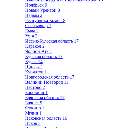
Ноябрьск
9
Новый Уренгой
3
Надым
2
Республика Коми
18
Сыктывкар
7
Емва
2
Ухта
2
Иссык-Кульская область
17
Каракол
2
Чолпон-Ата
1
Курская область
17
Курск
14
Щигры
1
Курчатов
1
Новгородская область
17
Великий Новгород
11
Пестово
2
Боровичи
1
Брянская область
17
Брянск
9
Фокино
1
Мглин
1
Псковская область
16
Псков
8