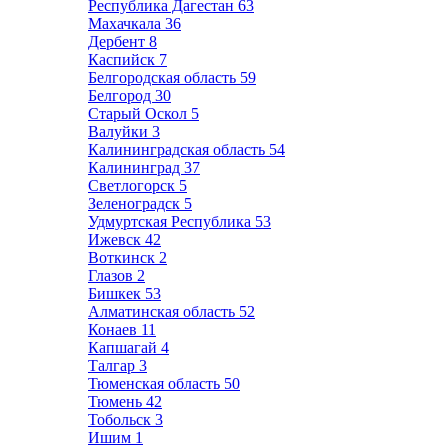
Республика Дагестан
63
Махачкала
36
Дербент
8
Каспийск
7
Белгородская область
59
Белгород
30
Старый Оскол
5
Валуйки
3
Калининградская область
54
Калининград
37
Светлогорск
5
Зеленоградск
5
Удмуртская Республика
53
Ижевск
42
Воткинск
2
Глазов
2
Бишкек
53
Алматинская область
52
Конаев
11
Капшагай
4
Талгар
3
Тюменская область
50
Тюмень
42
Тобольск
3
Ишим
1