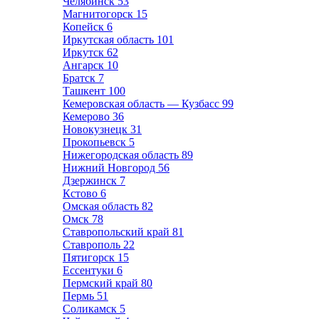
Челябинск
53
Магнитогорск
15
Копейск
6
Иркутская область
101
Иркутск
62
Ангарск
10
Братск
7
Ташкент
100
Кемеровская область — Кузбасс
99
Кемерово
36
Новокузнецк
31
Прокопьевск
5
Нижегородская область
89
Нижний Новгород
56
Дзержинск
7
Кстово
6
Омская область
82
Омск
78
Ставропольский край
81
Ставрополь
22
Пятигорск
15
Ессентуки
6
Пермский край
80
Пермь
51
Соликамск
5