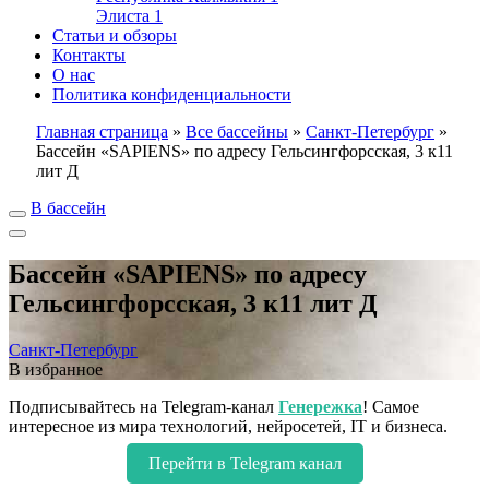
Элиста
1
Статьи и обзоры
Контакты
О нас
Политика конфиденциальности
Главная страница
»
Все бассейны
»
Санкт-Петербург
»
Бассейн «SAPIENS» по адресу Гельсингфорсская, 3 к11
лит Д
В бассейн
Бассейн «SAPIENS» по адресу
Гельсингфорсская, 3 к11 лит Д
Санкт-Петербург
В избранное
Подписывайтесь на Telegram-канал
Генережка
! Самое
интересное из мира технологий, нейросетей, IT и бизнеса.
Перейти в Telegram канал