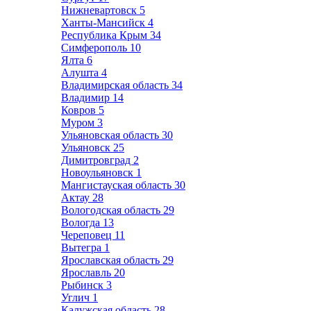
Нижневартовск
5
Ханты-Мансийск
4
Республика Крым
34
Симферополь
10
Ялта
6
Алушта
4
Владимирская область
34
Владимир
14
Ковров
5
Муром
3
Ульяновская область
30
Ульяновск
25
Димитровград
2
Новоульяновск
1
Мангистауская область
30
Актау
28
Вологодская область
29
Вологда
13
Череповец
11
Вытегра
1
Ярославская область
29
Ярославль
20
Рыбинск
3
Углич
1
Калужская область
28