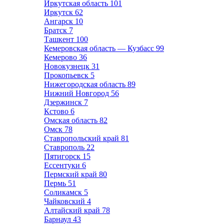
Иркутская область
101
Иркутск
62
Ангарск
10
Братск
7
Ташкент
100
Кемеровская область — Кузбасс
99
Кемерово
36
Новокузнецк
31
Прокопьевск
5
Нижегородская область
89
Нижний Новгород
56
Дзержинск
7
Кстово
6
Омская область
82
Омск
78
Ставропольский край
81
Ставрополь
22
Пятигорск
15
Ессентуки
6
Пермский край
80
Пермь
51
Соликамск
5
Чайковский
4
Алтайский край
78
Барнаул
43