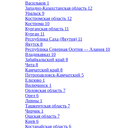
Васильков
1
Западно-Казахстанская область
12
Уральск
9
Костромская область
12
Кострома
10
Курганская область
11
Курган
11
Республика Саха (Якутия)
11
Якутск
8
Республика Северная Осетия — Алания
10
Владикавказ
10
Забайкальский край
8
Чита
8
Камчатский край
8
Петропавловск-Камчатский
5
Елизово
1
Вилючинск
1
Орловская область
7
Орел
6
Ливны
1
Ташкентская область
7
Чирчик
1
Ошская область
7
Киев
6
Костанайская область
6