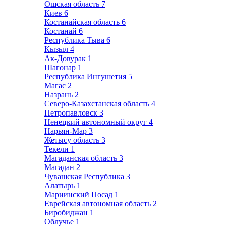
Ошская область
7
Киев
6
Костанайская область
6
Костанай
6
Республика Тыва
6
Кызыл
4
Ак-Довурак
1
Шагонар
1
Республика Ингушетия
5
Магас
2
Назрань
2
Северо-Казахстанская область
4
Петропавловск
3
Ненецкий автономный округ
4
Нарьян-Мар
3
Жетысу область
3
Текели
1
Магаданская область
3
Магадан
2
Чувашская Республика
3
Алатырь
1
Мариинский Посад
1
Еврейская автономная область
2
Биробиджан
1
Облучье
1