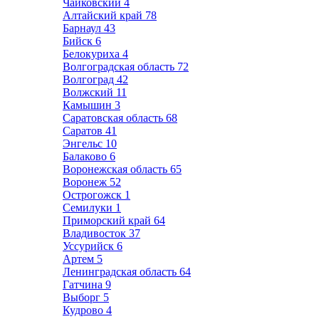
Чайковский
4
Алтайский край
78
Барнаул
43
Бийск
6
Белокуриха
4
Волгоградская область
72
Волгоград
42
Волжский
11
Камышин
3
Саратовская область
68
Саратов
41
Энгельс
10
Балаково
6
Воронежская область
65
Воронеж
52
Острогожск
1
Семилуки
1
Приморский край
64
Владивосток
37
Уссурийск
6
Артем
5
Ленинградская область
64
Гатчина
9
Выборг
5
Кудрово
4