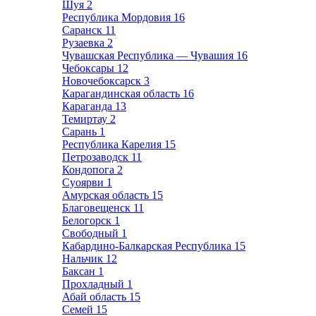
Шуя
2
Республика Мордовия
16
Саранск
11
Рузаевка
2
Чувашская Республика — Чувашия
16
Чебоксары
12
Новочебоксарск
3
Карагандинская область
16
Караганда
13
Темиртау
2
Сарань
1
Республика Карелия
15
Петрозаводск
11
Кондопога
2
Суоярви
1
Амурская область
15
Благовещенск
11
Белогорск
1
Свободный
1
Кабардино-Балкарская Республика
15
Нальчик
12
Баксан
1
Прохладный
1
Абай область
15
Семей
15