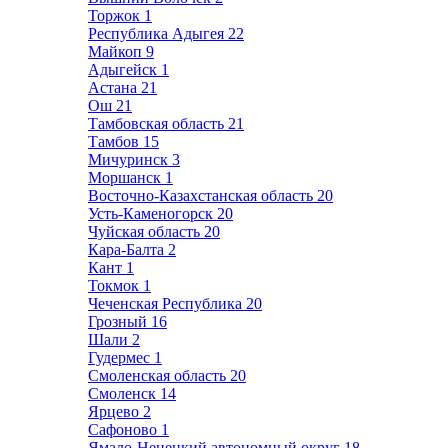
Торжок
1
Республика Адыгея
22
Майкоп
9
Адыгейск
1
Астана
21
Ош
21
Тамбовская область
21
Тамбов
15
Мичуринск
3
Моршанск
1
Восточно-Казахстанская область
20
Усть-Каменогорск
20
Чуйская область
20
Кара-Балта
2
Кант
1
Токмок
1
Чеченская Республика
20
Грозный
16
Шали
2
Гудермес
1
Смоленская область
20
Смоленск
14
Ярцево
2
Сафоново
1
Ямало-Ненецкий автономный округ
18