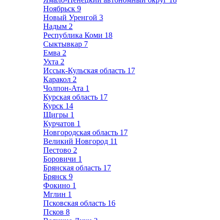
Ноябрьск
9
Новый Уренгой
3
Надым
2
Республика Коми
18
Сыктывкар
7
Емва
2
Ухта
2
Иссык-Кульская область
17
Каракол
2
Чолпон-Ата
1
Курская область
17
Курск
14
Щигры
1
Курчатов
1
Новгородская область
17
Великий Новгород
11
Пестово
2
Боровичи
1
Брянская область
17
Брянск
9
Фокино
1
Мглин
1
Псковская область
16
Псков
8