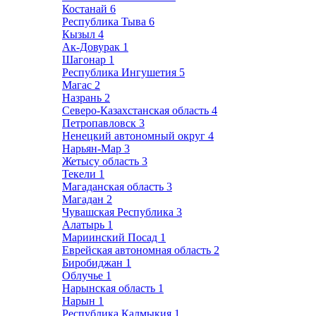
Костанай
6
Республика Тыва
6
Кызыл
4
Ак-Довурак
1
Шагонар
1
Республика Ингушетия
5
Магас
2
Назрань
2
Северо-Казахстанская область
4
Петропавловск
3
Ненецкий автономный округ
4
Нарьян-Мар
3
Жетысу область
3
Текели
1
Магаданская область
3
Магадан
2
Чувашская Республика
3
Алатырь
1
Мариинский Посад
1
Еврейская автономная область
2
Биробиджан
1
Облучье
1
Нарынская область
1
Нарын
1
Республика Калмыкия
1