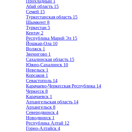
Прохладный
1
Абай область
15
Семей
15
Туркестанская область
15
Шымкент
8
Туркестан
5
Кентау
2
Республика Марий Эл
15
Йошкар-Ола
10
Волжск
1
Звенигово
1
Сахалинская область
15
Южно-Сахалинск
10
Невельск
1
Корсаков
1
Севастополь
14
Карачаево-Черкесская Республика
14
Черкесск
8
Карачаевск
1
Архангельская область
14
Архангельск
8
Северодвинск
4
Новодвинск
1
Республика Алтай
12
Горно-Алтайск
4