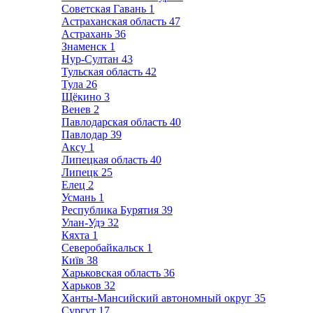
Советская Гавань
1
Астраханская область
47
Астрахань
36
Знаменск
1
Нур-Султан
43
Тульская область
42
Тула
26
Щёкино
3
Венев
2
Павлодарская область
40
Павлодар
39
Аксу
1
Липецкая область
40
Липецк
25
Елец
2
Усмань
1
Республика Бурятия
39
Улан-Удэ
32
Кяхта
1
Северобайкальск
1
Київ
38
Харьковская область
36
Харьков
32
Ханты-Мансийский автономный округ
35
Сургут
17