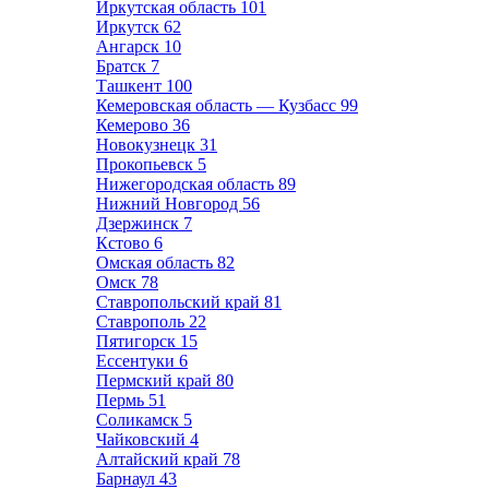
Иркутская область
101
Иркутск
62
Ангарск
10
Братск
7
Ташкент
100
Кемеровская область — Кузбасс
99
Кемерово
36
Новокузнецк
31
Прокопьевск
5
Нижегородская область
89
Нижний Новгород
56
Дзержинск
7
Кстово
6
Омская область
82
Омск
78
Ставропольский край
81
Ставрополь
22
Пятигорск
15
Ессентуки
6
Пермский край
80
Пермь
51
Соликамск
5
Чайковский
4
Алтайский край
78
Барнаул
43