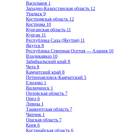
Васильков
1
Западно-Казахстанская область
12
Уральск
9
Костромская область
12
Кострома
10
Курганская область
11
Курган
11
Республика Саха (Якутия)
11
Якутск
8
Республика Северная Осетия — Алания
10
Владикавказ
10
Забайкальский край
8
Чита
8
Камчатский край
8
Петропавловск-Камчатский
5
Елизово
1
Вилючинск
1
Орловская область
7
Орел
6
Ливны
1
Ташкентская область
7
Чирчик
1
Ошская область
7
Киев
6
Костанайская область
6