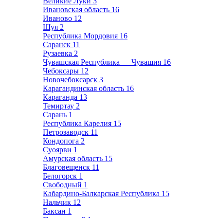
Великие Луки
3
Ивановская область
16
Иваново
12
Шуя
2
Республика Мордовия
16
Саранск
11
Рузаевка
2
Чувашская Республика — Чувашия
16
Чебоксары
12
Новочебоксарск
3
Карагандинская область
16
Караганда
13
Темиртау
2
Сарань
1
Республика Карелия
15
Петрозаводск
11
Кондопога
2
Суоярви
1
Амурская область
15
Благовещенск
11
Белогорск
1
Свободный
1
Кабардино-Балкарская Республика
15
Нальчик
12
Баксан
1