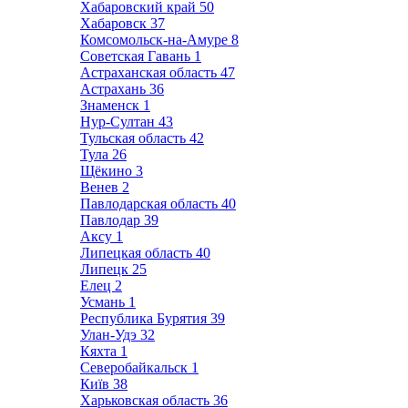
Хабаровский край
50
Хабаровск
37
Комсомольск-на-Амуре
8
Советская Гавань
1
Астраханская область
47
Астрахань
36
Знаменск
1
Нур-Султан
43
Тульская область
42
Тула
26
Щёкино
3
Венев
2
Павлодарская область
40
Павлодар
39
Аксу
1
Липецкая область
40
Липецк
25
Елец
2
Усмань
1
Республика Бурятия
39
Улан-Удэ
32
Кяхта
1
Северобайкальск
1
Київ
38
Харьковская область
36