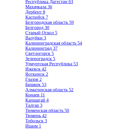
Республика Дагестан
63
Махачкала
36
Дербент
8
Каспийск
7
Белгородская область
59
Белгород
30
Старый Оскол
5
Валуйки
3
Калининградская область
54
Калининград
37
Светлогорск
5
Зеленоградск
5
Удмуртская Республика
53
Ижевск
42
Воткинск
2
Глазов
2
Бишкек
53
Алматинская область
52
Конаев
11
Капшагай
4
Талгар
3
Тюменская область
50
Тюмень
42
Тобольск
3
Ишим
1