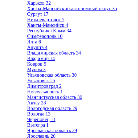
Харьков
32
Ханты-Мансийский автономный округ
35
Сургут
17
Нижневартовск
5
Ханты-Мансийск
4
Республика Крым
34
Симферополь
10
Ялта
6
Алушта
4
Владимирская область
34
Владимир
14
Ковров
5
Муром
3
Ульяновская область
30
Ульяновск
25
Димитровград
2
Новоульяновск
1
Мангистауская область
30
Актау
28
Вологодская область
29
Вологда
13
Череповец
11
Вытегра
1
Ярославская область
29
Ярославль
20