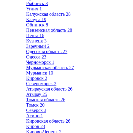
Рыбинск
3
Углич
1
Калужская область
28
Калуга
19
Обнинск
8
Пензенская область
28
Пенза
16
Кузнецк
3
Заречный
2
Одесская область
27
Одесса
23
Черноморск
1
Мурманская область
27
Мурманск
10
Кировск
2
Североморск
2
Атырауская область
26
Атырау
25
Томская область
26
Томск
20
Северск
3
Асино
1
Кировская область
26
Киров
23
Кирово-Чепецк
2