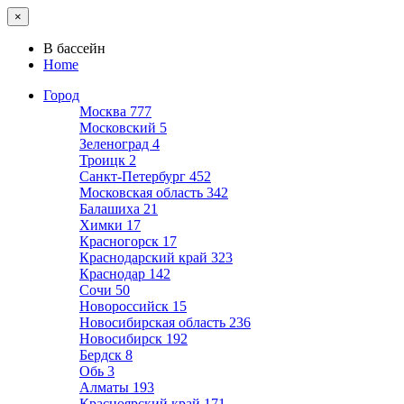
×
В бассейн
Home
Город
Москва
777
Московский
5
Зеленоград
4
Троицк
2
Санкт-Петербург
452
Московская область
342
Балашиха
21
Химки
17
Красногорск
17
Краснодарский край
323
Краснодар
142
Сочи
50
Новороссийск
15
Новосибирская область
236
Новосибирск
192
Бердск
8
Обь
3
Алматы
193
Красноярский край
171