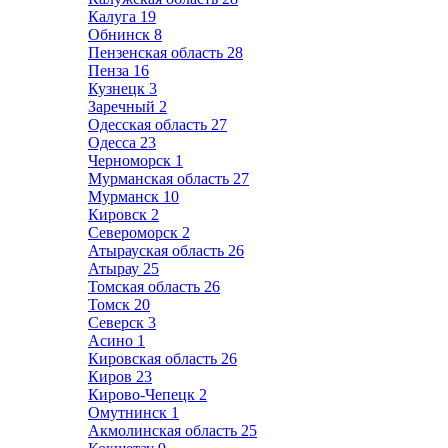
Калуга
19
Обнинск
8
Пензенская область
28
Пенза
16
Кузнецк
3
Заречный
2
Одесская область
27
Одесса
23
Черноморск
1
Мурманская область
27
Мурманск
10
Кировск
2
Североморск
2
Атырауская область
26
Атырау
25
Томская область
26
Томск
20
Северск
3
Асино
1
Кировская область
26
Киров
23
Кирово-Чепецк
2
Омутнинск
1
Акмолинская область
25