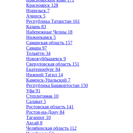
Красноярск
128
Норильск
7
Ачинск
5
Республика Татарстан
161
Казань
83
Набережные Челны
18
Нижнекамск
5
Самарская область
157
Самара
97
Тольятти
34
Новокуйбышевск
9
Свердловская область
151
Екатеринбург
84
Нижний Тагил
14
Каменск-Уральский
7
Республика Башкортостан
150
Уфа
91
Стерлитамак
10
Салават
5
Ростовская область
141
Ростов-на-Дону
84
Таганрог
10
Аксай
8
Челябинская область
112