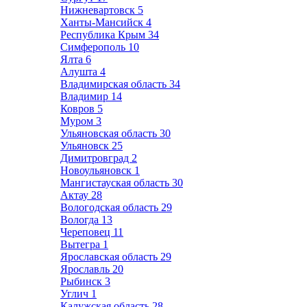
Нижневартовск
5
Ханты-Мансийск
4
Республика Крым
34
Симферополь
10
Ялта
6
Алушта
4
Владимирская область
34
Владимир
14
Ковров
5
Муром
3
Ульяновская область
30
Ульяновск
25
Димитровград
2
Новоульяновск
1
Мангистауская область
30
Актау
28
Вологодская область
29
Вологда
13
Череповец
11
Вытегра
1
Ярославская область
29
Ярославль
20
Рыбинск
3
Углич
1
Калужская область
28