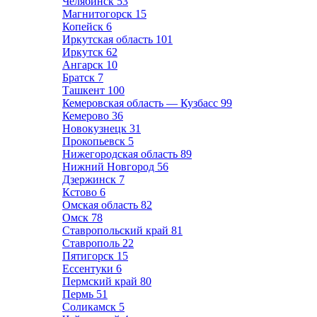
Челябинск
53
Магнитогорск
15
Копейск
6
Иркутская область
101
Иркутск
62
Ангарск
10
Братск
7
Ташкент
100
Кемеровская область — Кузбасс
99
Кемерово
36
Новокузнецк
31
Прокопьевск
5
Нижегородская область
89
Нижний Новгород
56
Дзержинск
7
Кстово
6
Омская область
82
Омск
78
Ставропольский край
81
Ставрополь
22
Пятигорск
15
Ессентуки
6
Пермский край
80
Пермь
51
Соликамск
5