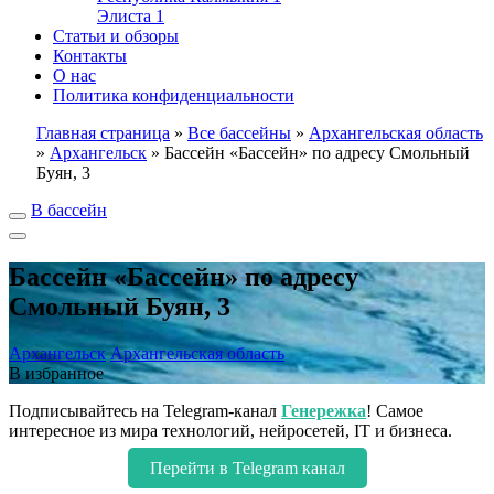
Элиста
1
Статьи и обзоры
Контакты
О нас
Политика конфиденциальности
Главная страница
»
Все бассейны
»
Архангельская область
»
Архангельск
»
Бассейн «Бассейн» по адресу Смольный
Буян, 3
В бассейн
Бассейн «Бассейн» по адресу
Смольный Буян, 3
Архангельск
Архангельская область
В избранное
Подписывайтесь на Telegram-канал
Генережка
! Самое
интересное из мира технологий, нейросетей, IT и бизнеса.
Перейти в Telegram канал