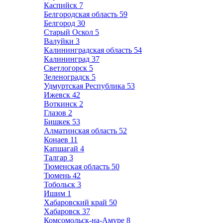
Каспийск
7
Белгородская область
59
Белгород
30
Старый Оскол
5
Валуйки
3
Калининградская область
54
Калининград
37
Светлогорск
5
Зеленоградск
5
Удмуртская Республика
53
Ижевск
42
Воткинск
2
Глазов
2
Бишкек
53
Алматинская область
52
Конаев
11
Капшагай
4
Талгар
3
Тюменская область
50
Тюмень
42
Тобольск
3
Ишим
1
Хабаровский край
50
Хабаровск
37
Комсомольск-на-Амуре
8