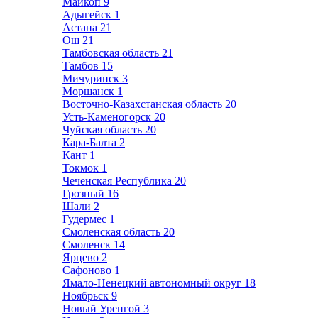
Майкоп
9
Адыгейск
1
Астана
21
Ош
21
Тамбовская область
21
Тамбов
15
Мичуринск
3
Моршанск
1
Восточно-Казахстанская область
20
Усть-Каменогорск
20
Чуйская область
20
Кара-Балта
2
Кант
1
Токмок
1
Чеченская Республика
20
Грозный
16
Шали
2
Гудермес
1
Смоленская область
20
Смоленск
14
Ярцево
2
Сафоново
1
Ямало-Ненецкий автономный округ
18
Ноябрьск
9
Новый Уренгой
3