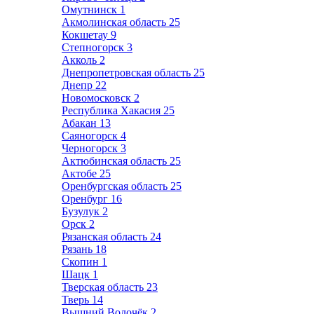
Омутнинск
1
Акмолинская область
25
Кокшетау
9
Степногорск
3
Акколь
2
Днепропетровская область
25
Днепр
22
Новомосковск
2
Республика Хакасия
25
Абакан
13
Саяногорск
4
Черногорск
3
Актюбинская область
25
Актобе
25
Оренбургская область
25
Оренбург
16
Бузулук
2
Орск
2
Рязанская область
24
Рязань
18
Скопин
1
Шацк
1
Тверская область
23
Тверь
14
Вышний Волочёк
2