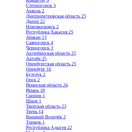
Кокшетау
9
Степногорск
3
Акколь
2
Днепропетровская область
25
Днепр
22
Новомосковск
2
Республика Хакасия
25
Абакан
13
Саяногорск
4
Черногорск
3
Актюбинская область
25
Актобе
25
Оренбургская область
25
Оренбург
16
Бузулук
2
Орск
2
Рязанская область
24
Рязань
18
Скопин
1
Шацк
1
Тверская область
23
Тверь
14
Вышний Волочёк
2
Торжок
1
Республика Адыгея
22