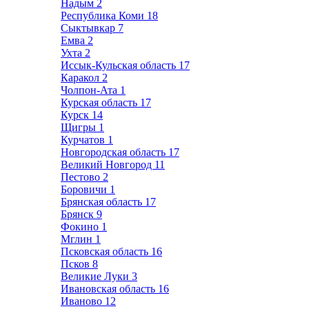
Надым
2
Республика Коми
18
Сыктывкар
7
Емва
2
Ухта
2
Иссык-Кульская область
17
Каракол
2
Чолпон-Ата
1
Курская область
17
Курск
14
Щигры
1
Курчатов
1
Новгородская область
17
Великий Новгород
11
Пестово
2
Боровичи
1
Брянская область
17
Брянск
9
Фокино
1
Мглин
1
Псковская область
16
Псков
8
Великие Луки
3
Ивановская область
16
Иваново
12