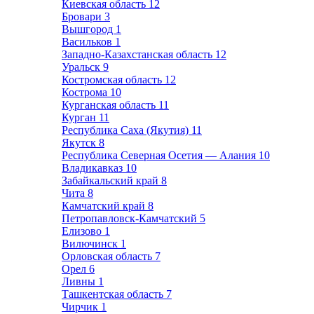
Киевская область
12
Бровари
3
Вышгород
1
Васильков
1
Западно-Казахстанская область
12
Уральск
9
Костромская область
12
Кострома
10
Курганская область
11
Курган
11
Республика Саха (Якутия)
11
Якутск
8
Республика Северная Осетия — Алания
10
Владикавказ
10
Забайкальский край
8
Чита
8
Камчатский край
8
Петропавловск-Камчатский
5
Елизово
1
Вилючинск
1
Орловская область
7
Орел
6
Ливны
1
Ташкентская область
7
Чирчик
1