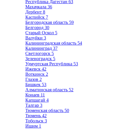
Республика Дагестан
63
Махачкала
36
Дербент
8
Каспийск
7
Белгородская область
59
Белгород
30
Старый Оскол
5
Валуйки
3
Калининградская область
54
Калининград
37
Светлогорск
5
Зеленоградск
5
Удмуртская Республика
53
Ижевск
42
Воткинск
2
Глазов
2
Бишкек
53
Алматинская область
52
Конаев
11
Капшагай
4
Талгар
3
Тюменская область
50
Тюмень
42
Тобольск
3
Ишим
1