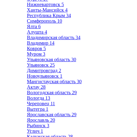
Нижневартовск
5
Ханты-Мансийск
4
Республика Крым
34
Симферополь
10
Ялта
6
Алушта
4
Владимирская область
34
Владимир
14
Ковров
5
Муром
3
Ульяновская область
30
Ульяновск
25
Димитровград
2
Новоульяновск
1
Мангистауская область
30
Актау
28
Вологодская область
29
Вологда
13
Череповец
11
Вытегра
1
Ярославская область
29
Ярославль
20
Рыбинск
3
Углич
1
Калужская область
28