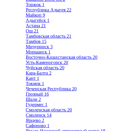
Торжок
1
Республика Адыгея
22
Майкоп
9
Адыгейск
1
Астана
21
Ош
21
Тамбовская область
21
Тамбов
15
Мичуринск
3
Моршанск
1
Восточно-Казахстанская область
20
Усть-Каменогорск
20
Чуйская область
20
Кара-Балта
2
Кант
1
Токмок
1
Чеченская Республика
20
Грозный
16
Шали
2
Гудермес
1
Смоленская область
20
Смоленск
14
Ярцево
2
Сафоново
1
Ямало-Ненецкий автономный округ
18