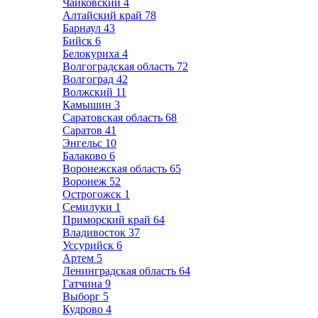
Чайковский
4
Алтайский край
78
Барнаул
43
Бийск
6
Белокуриха
4
Волгоградская область
72
Волгоград
42
Волжский
11
Камышин
3
Саратовская область
68
Саратов
41
Энгельс
10
Балаково
6
Воронежская область
65
Воронеж
52
Острогожск
1
Семилуки
1
Приморский край
64
Владивосток
37
Уссурийск
6
Артем
5
Ленинградская область
64
Гатчина
9
Выборг
5
Кудрово
4