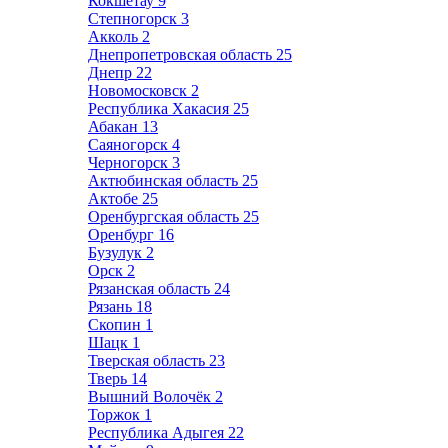
Кокшетау
9
Степногорск
3
Акколь
2
Днепропетровская область
25
Днепр
22
Новомосковск
2
Республика Хакасия
25
Абакан
13
Саяногорск
4
Черногорск
3
Актюбинская область
25
Актобе
25
Оренбургская область
25
Оренбург
16
Бузулук
2
Орск
2
Рязанская область
24
Рязань
18
Скопин
1
Шацк
1
Тверская область
23
Тверь
14
Вышний Волочёк
2
Торжок
1
Республика Адыгея
22