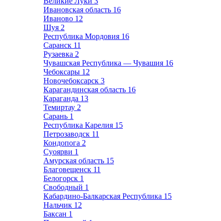
Великие Луки
3
Ивановская область
16
Иваново
12
Шуя
2
Республика Мордовия
16
Саранск
11
Рузаевка
2
Чувашская Республика — Чувашия
16
Чебоксары
12
Новочебоксарск
3
Карагандинская область
16
Караганда
13
Темиртау
2
Сарань
1
Республика Карелия
15
Петрозаводск
11
Кондопога
2
Суоярви
1
Амурская область
15
Благовещенск
11
Белогорск
1
Свободный
1
Кабардино-Балкарская Республика
15
Нальчик
12
Баксан
1