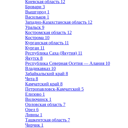
Киевская область
12
Бровари
3
Вышгород
1
Васильков
1
Западно-Казахстанская область
12
Уральск
9
Костромская область
12
Кострома
10
Курганская область
11
Курган
11
Республика Саха (Якутия)
11
Якутск
8
Республика Северная Осетия — Алания
10
Владикавказ
10
Забайкальский край
8
Чита
8
Камчатский край
8
Петропавловск-Камчатский
5
Елизово
1
Вилючинск
1
Орловская область
7
Орел
6
Ливны
1
Ташкентская область
7
Чирчик
1