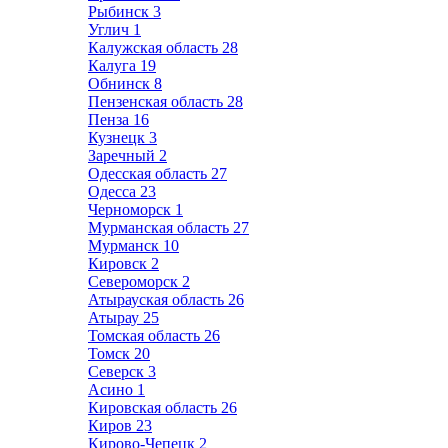
Рыбинск
3
Углич
1
Калужская область
28
Калуга
19
Обнинск
8
Пензенская область
28
Пенза
16
Кузнецк
3
Заречный
2
Одесская область
27
Одесса
23
Черноморск
1
Мурманская область
27
Мурманск
10
Кировск
2
Североморск
2
Атырауская область
26
Атырау
25
Томская область
26
Томск
20
Северск
3
Асино
1
Кировская область
26
Киров
23
Кирово-Чепецк
2