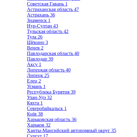
Советская Гавань
1
Астраханская область
47
Астрахань
36
Знаменск
1
Нур-Султан
43
Тульская область
42
Тула
26
Щёкино
3
Венев
2
Павлодарская область
40
Павлодар
39
Аксу
1
Липецкая область
40
Липецк
25
Елец
2
Усмань
1
Республика Бурятия
39
Улан-Удэ
32
Кяхта
1
Северобайкальск
1
Київ
38
Харьковская область
36
Харьков
32
Ханты-Мансийский автономный округ
35
Сургут
17