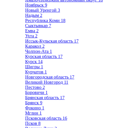
Ноябрьск
9
Новый Уренгой
3
Надым
2
Республика Коми
18
Сыктывкар
7
Емва
2
Ухта
2
Иссык-Кульская область
17
Каракол
2
Чолпон-Ата
1
Курская область
17
Курск
14
Щигры
1
Курчатов
1
Новгородская область
17
Великий Новгород
11
Пестово
2
Боровичи
1
Брянская область
17
Брянск
9
Фокино
1
Мглин
1
Псковская область
16
Псков
8