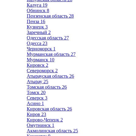
Калуга
19
Обнинск
8
Пензенская область
28
Пенза
16
Кузнецк
3
Заречный
2
Одесская область
27
Одесса
23
Черноморск
1
Мурманская область
27
Мурманск
10
Кировск
2
Североморск
2
Атырауская область
26
Атырау
25
Томская область
26
Томск
20
Северск
3
Асино
1
Кировская область
26
Киров
23
Кирово-Чепецк
2
Омутнинск
1
Акмолинская область
25