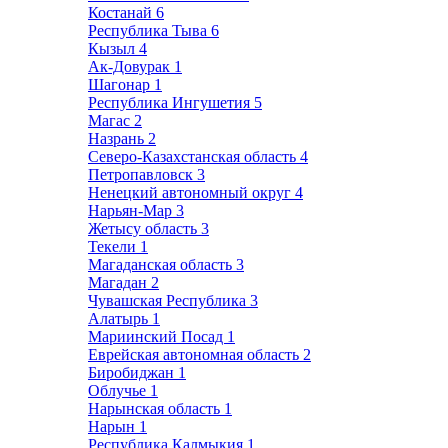
Костанай
6
Республика Тыва
6
Кызыл
4
Ак-Довурак
1
Шагонар
1
Республика Ингушетия
5
Магас
2
Назрань
2
Северо-Казахстанская область
4
Петропавловск
3
Ненецкий автономный округ
4
Нарьян-Мар
3
Жетысу область
3
Текели
1
Магаданская область
3
Магадан
2
Чувашская Республика
3
Алатырь
1
Мариинский Посад
1
Еврейская автономная область
2
Биробиджан
1
Облучье
1
Нарынская область
1
Нарын
1
Республика Калмыкия
1