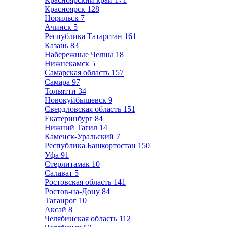
Красноярск
128
Норильск
7
Ачинск
5
Республика Татарстан
161
Казань
83
Набережные Челны
18
Нижнекамск
5
Самарская область
157
Самара
97
Тольятти
34
Новокуйбышевск
9
Свердловская область
151
Екатеринбург
84
Нижний Тагил
14
Каменск-Уральский
7
Республика Башкортостан
150
Уфа
91
Стерлитамак
10
Салават
5
Ростовская область
141
Ростов-на-Дону
84
Таганрог
10
Аксай
8
Челябинская область
112