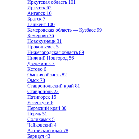
Иркутская область
101
Иркутск
62
Ангарск
10
Братск
7
Ташкент
100
Кемеровская область — Кузбасс
99
Кемерово
36
Новокузнецк
31
Прокопьевск
5
Нижегородская область
89
Нижний Новгород
56
Дзержинск
7
Кстово
6
Омская область
82
Омск
78
Ставропольский край
81
Ставрополь
22
Пятигорск
15
Ессентуки
6
Пермский край
80
Пермь
51
Соликамск
5
Чайковский
4
Алтайский край
78
Барнаул
43