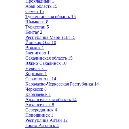
Прохладный
1
Абай область
15
Семей
15
Туркестанская область
15
Шымкент
8
Туркестан
5
Кентау
2
Республика Марий Эл
15
Йошкар-Ола
10
Волжск
1
Звенигово
1
Сахалинская область
15
Южно-Сахалинск
10
Невельск
1
Корсаков
1
Севастополь
14
Карачаево-Черкесская Республика
14
Черкесск
8
Карачаевск
1
Архангельская область
14
Архангельск
8
Северодвинск
4
Новодвинск
1
Республика Алтай
12
Горно-Алтайск
4