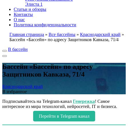
Элиста
1
Статьи и обзоры
Контакты
О нас
Политика конфиденциальности
Главная страница
»
Все бассейны
»
Краснодарский край
»
Бассейн «Бассейн» по адресу Защитников Кавказа, 71/4
В бассейн
Бассейн «Бассейн» по адресу
Защитников Кавказа, 71/4
Краснодарский край
В избранное
Подписывайтесь на Telegram-канал
Генережка
! Самое
интересное из мира технологий, нейросетей, IT и бизнеса.
Перейти в Telegram канал