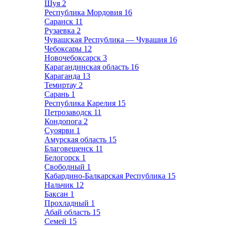
Шуя
2
Республика Мордовия
16
Саранск
11
Рузаевка
2
Чувашская Республика — Чувашия
16
Чебоксары
12
Новочебоксарск
3
Карагандинская область
16
Караганда
13
Темиртау
2
Сарань
1
Республика Карелия
15
Петрозаводск
11
Кондопога
2
Суоярви
1
Амурская область
15
Благовещенск
11
Белогорск
1
Свободный
1
Кабардино-Балкарская Республика
15
Нальчик
12
Баксан
1
Прохладный
1
Абай область
15
Семей
15