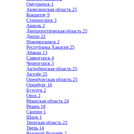
Омутнинск
1
Акмолинская область
25
Кокшетау
9
Степногорск
3
Акколь
2
Днепропетровская область
25
Днепр
22
Новомосковск
2
Республика Хакасия
25
Абакан
13
Саяногорск
4
Черногорск
3
Актюбинская область
25
Актобе
25
Оренбургская область
25
Оренбург
16
Бузулук
2
Орск
2
Рязанская область
24
Рязань
18
Скопин
1
Шацк
1
Тверская область
23
Тверь
14
Вышний Волочёк
2