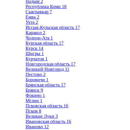
Надым
2
Республика Коми
18
Сыктывкар
7
Емва
2
Ухта
2
Иссык-Кульская область
17
Каракол
2
Чолпон-Ата
1
Курская область
17
Курск
14
Щигры
1
Курчатов
1
Новгородская область
17
Великий Новгород
11
Пестово
2
Боровичи
1
Брянская область
17
Брянск
9
Фокино
1
Мглин
1
Псковская область
16
Псков
8
Великие Луки
3
Ивановская область
16
Иваново
12