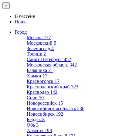
×
В бассейн
Home
Город
Москва
777
Московский
5
Зеленоград
4
Троицк
2
Санкт-Петербург
452
Московская область
342
Балашиха
21
Химки
17
Красногорск
17
Краснодарский край
323
Краснодар
142
Сочи
50
Новороссийск
15
Новосибирская область
236
Новосибирск
192
Бердск
8
Обь
3
Алматы
193
Красноярский край
171