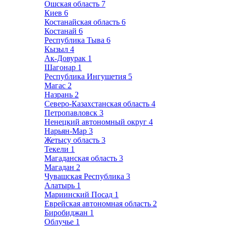
Ошская область
7
Киев
6
Костанайская область
6
Костанай
6
Республика Тыва
6
Кызыл
4
Ак-Довурак
1
Шагонар
1
Республика Ингушетия
5
Магас
2
Назрань
2
Северо-Казахстанская область
4
Петропавловск
3
Ненецкий автономный округ
4
Нарьян-Мар
3
Жетысу область
3
Текели
1
Магаданская область
3
Магадан
2
Чувашская Республика
3
Алатырь
1
Мариинский Посад
1
Еврейская автономная область
2
Биробиджан
1
Облучье
1