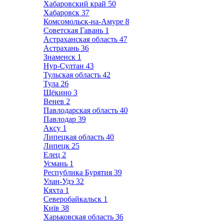
Хабаровский край
50
Хабаровск
37
Комсомольск-на-Амуре
8
Советская Гавань
1
Астраханская область
47
Астрахань
36
Знаменск
1
Нур-Султан
43
Тульская область
42
Тула
26
Щёкино
3
Венев
2
Павлодарская область
40
Павлодар
39
Аксу
1
Липецкая область
40
Липецк
25
Елец
2
Усмань
1
Республика Бурятия
39
Улан-Удэ
32
Кяхта
1
Северобайкальск
1
Київ
38
Харьковская область
36