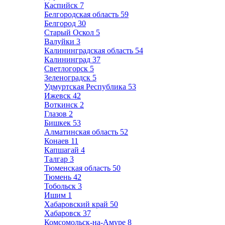
Каспийск
7
Белгородская область
59
Белгород
30
Старый Оскол
5
Валуйки
3
Калининградская область
54
Калининград
37
Светлогорск
5
Зеленоградск
5
Удмуртская Республика
53
Ижевск
42
Воткинск
2
Глазов
2
Бишкек
53
Алматинская область
52
Конаев
11
Капшагай
4
Талгар
3
Тюменская область
50
Тюмень
42
Тобольск
3
Ишим
1
Хабаровский край
50
Хабаровск
37
Комсомольск-на-Амуре
8