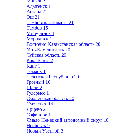
Майкоп
9
Адыгейск
1
Астана
21
Ош
21
Тамбовская область
21
Тамбов
15
Мичуринск
3
Моршанск
1
Восточно-Казахстанская область
20
Усть-Каменогорск
20
Чуйская область
20
Кара-Балта
2
Кант
1
Токмок
1
Чеченская Республика
20
Грозный
16
Шали
2
Гудермес
1
Смоленская область
20
Смоленск
14
Ярцево
2
Сафоново
1
Ямало-Ненецкий автономный округ
18
Ноябрьск
9
Новый Уренгой
3