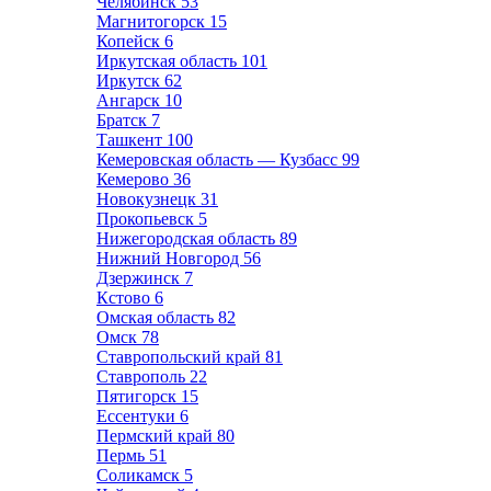
Челябинск
53
Магнитогорск
15
Копейск
6
Иркутская область
101
Иркутск
62
Ангарск
10
Братск
7
Ташкент
100
Кемеровская область — Кузбасс
99
Кемерово
36
Новокузнецк
31
Прокопьевск
5
Нижегородская область
89
Нижний Новгород
56
Дзержинск
7
Кстово
6
Омская область
82
Омск
78
Ставропольский край
81
Ставрополь
22
Пятигорск
15
Ессентуки
6
Пермский край
80
Пермь
51
Соликамск
5