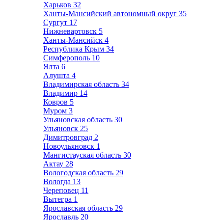
Харьков
32
Ханты-Мансийский автономный округ
35
Сургут
17
Нижневартовск
5
Ханты-Мансийск
4
Республика Крым
34
Симферополь
10
Ялта
6
Алушта
4
Владимирская область
34
Владимир
14
Ковров
5
Муром
3
Ульяновская область
30
Ульяновск
25
Димитровград
2
Новоульяновск
1
Мангистауская область
30
Актау
28
Вологодская область
29
Вологда
13
Череповец
11
Вытегра
1
Ярославская область
29
Ярославль
20