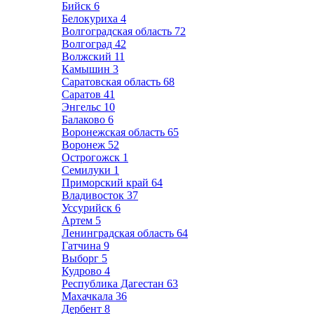
Бийск
6
Белокуриха
4
Волгоградская область
72
Волгоград
42
Волжский
11
Камышин
3
Саратовская область
68
Саратов
41
Энгельс
10
Балаково
6
Воронежская область
65
Воронеж
52
Острогожск
1
Семилуки
1
Приморский край
64
Владивосток
37
Уссурийск
6
Артем
5
Ленинградская область
64
Гатчина
9
Выборг
5
Кудрово
4
Республика Дагестан
63
Махачкала
36
Дербент
8