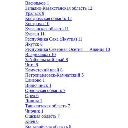
Васильков
1
Западно-Казахстанская область
12
Уральск
9
Костромская область
12
Кострома
10
Курганская область
11
Курган
11
Республика Саха (Якутия)
11
Якутск
8
Республика Северная Осетия — Алания
10
Владикавказ
10
Забайкальский край
8
Чита
8
Камчатский край
8
Петропавловск-Камчатский
5
Елизово
1
Вилючинск
1
Орловская область
7
Орел
6
Ливны
1
Ташкентская область
7
Чирчик
1
Ошская область
7
Киев
6
Костанайская область
6