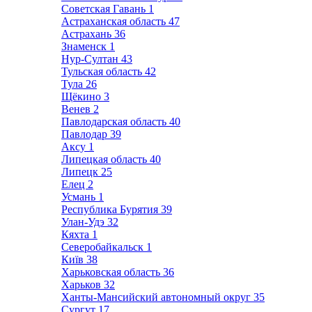
Советская Гавань
1
Астраханская область
47
Астрахань
36
Знаменск
1
Нур-Султан
43
Тульская область
42
Тула
26
Щёкино
3
Венев
2
Павлодарская область
40
Павлодар
39
Аксу
1
Липецкая область
40
Липецк
25
Елец
2
Усмань
1
Республика Бурятия
39
Улан-Удэ
32
Кяхта
1
Северобайкальск
1
Київ
38
Харьковская область
36
Харьков
32
Ханты-Мансийский автономный округ
35
Сургут
17