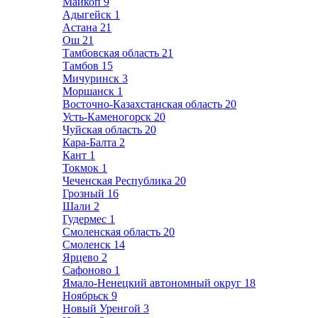
Майкоп
9
Адыгейск
1
Астана
21
Ош
21
Тамбовская область
21
Тамбов
15
Мичуринск
3
Моршанск
1
Восточно-Казахстанская область
20
Усть-Каменогорск
20
Чуйская область
20
Кара-Балта
2
Кант
1
Токмок
1
Чеченская Республика
20
Грозный
16
Шали
2
Гудермес
1
Смоленская область
20
Смоленск
14
Ярцево
2
Сафоново
1
Ямало-Ненецкий автономный округ
18
Ноябрьск
9
Новый Уренгой
3