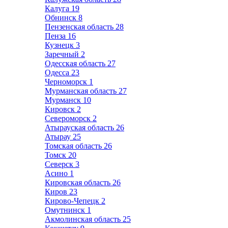
Калуга
19
Обнинск
8
Пензенская область
28
Пенза
16
Кузнецк
3
Заречный
2
Одесская область
27
Одесса
23
Черноморск
1
Мурманская область
27
Мурманск
10
Кировск
2
Североморск
2
Атырауская область
26
Атырау
25
Томская область
26
Томск
20
Северск
3
Асино
1
Кировская область
26
Киров
23
Кирово-Чепецк
2
Омутнинск
1
Акмолинская область
25