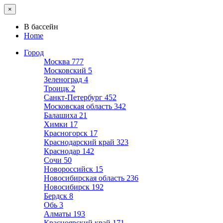
×
В бассейн
Home
Город
Москва
777
Московский
5
Зеленоград
4
Троицк
2
Санкт-Петербург
452
Московская область
342
Балашиха
21
Химки
17
Красногорск
17
Краснодарский край
323
Краснодар
142
Сочи
50
Новороссийск
15
Новосибирская область
236
Новосибирск
192
Бердск
8
Обь
3
Алматы
193
Красноярский край
171