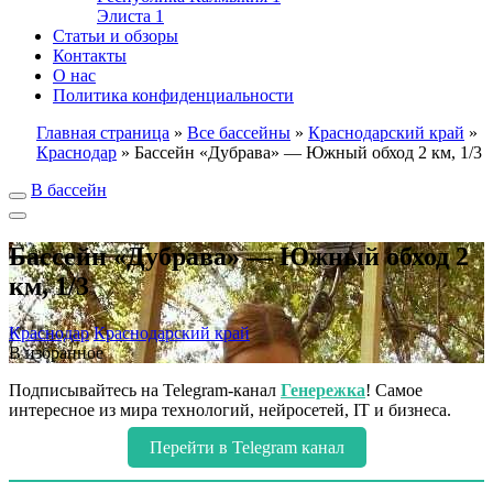
Элиста
1
Статьи и обзоры
Контакты
О нас
Политика конфиденциальности
Главная страница
»
Все бассейны
»
Краснодарский край
»
Краснодар
»
Бассейн «Дубрава» — Южный обход 2 км, 1/3
В бассейн
Бассейн «Дубрава» — Южный обход 2
км, 1/3
Краснодар
Краснодарский край
В избранное
Подписывайтесь на Telegram-канал
Генережка
! Самое
интересное из мира технологий, нейросетей, IT и бизнеса.
Перейти в Telegram канал