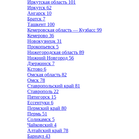
Иркутская область
101
Иркутск
62
Ангарск
10
Братск
7
Ташкент
100
Кемеровская область — Кузбасс
99
Кемерово
36
Новокузнецк
31
Прокопьевск
5
Нижегородская область
89
Нижний Новгород
56
Дзержинск
7
Кстово
6
Омская область
82
Омск
78
Ставропольский край
81
Ставрополь
22
Пятигорск
15
Ессентуки
6
Пермский край
80
Пермь
51
Соликамск
5
Чайковский
4
Алтайский край
78
Барнаул
43