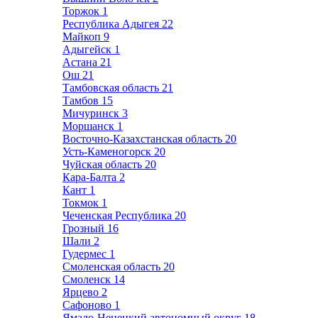
Торжок
1
Республика Адыгея
22
Майкоп
9
Адыгейск
1
Астана
21
Ош
21
Тамбовская область
21
Тамбов
15
Мичуринск
3
Моршанск
1
Восточно-Казахстанская область
20
Усть-Каменогорск
20
Чуйская область
20
Кара-Балта
2
Кант
1
Токмок
1
Чеченская Республика
20
Грозный
16
Шали
2
Гудермес
1
Смоленская область
20
Смоленск
14
Ярцево
2
Сафоново
1
Ямало-Ненецкий автономный округ
18