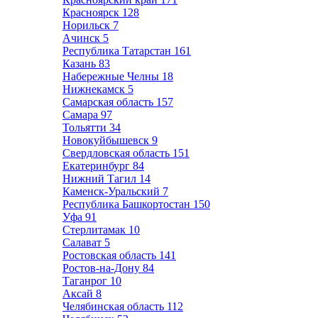
Красноярск
128
Норильск
7
Ачинск
5
Республика Татарстан
161
Казань
83
Набережные Челны
18
Нижнекамск
5
Самарская область
157
Самара
97
Тольятти
34
Новокуйбышевск
9
Свердловская область
151
Екатеринбург
84
Нижний Тагил
14
Каменск-Уральский
7
Республика Башкортостан
150
Уфа
91
Стерлитамак
10
Салават
5
Ростовская область
141
Ростов-на-Дону
84
Таганрог
10
Аксай
8
Челябинская область
112