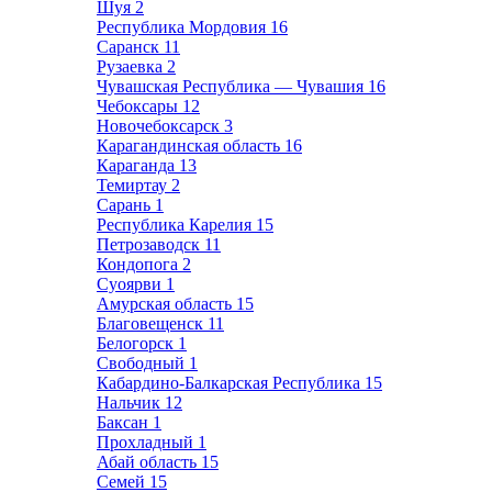
Шуя
2
Республика Мордовия
16
Саранск
11
Рузаевка
2
Чувашская Республика — Чувашия
16
Чебоксары
12
Новочебоксарск
3
Карагандинская область
16
Караганда
13
Темиртау
2
Сарань
1
Республика Карелия
15
Петрозаводск
11
Кондопога
2
Суоярви
1
Амурская область
15
Благовещенск
11
Белогорск
1
Свободный
1
Кабардино-Балкарская Республика
15
Нальчик
12
Баксан
1
Прохладный
1
Абай область
15
Семей
15