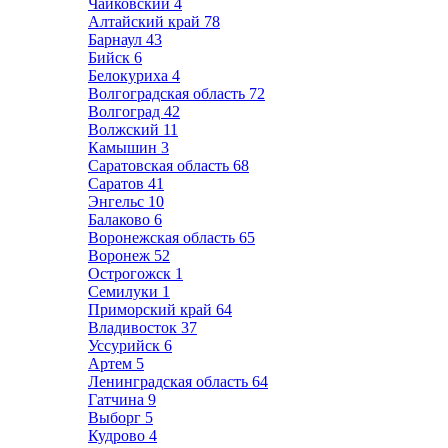
Чайковский
4
Алтайский край
78
Барнаул
43
Бийск
6
Белокуриха
4
Волгоградская область
72
Волгоград
42
Волжский
11
Камышин
3
Саратовская область
68
Саратов
41
Энгельс
10
Балаково
6
Воронежская область
65
Воронеж
52
Острогожск
1
Семилуки
1
Приморский край
64
Владивосток
37
Уссурийск
6
Артем
5
Ленинградская область
64
Гатчина
9
Выборг
5
Кудрово
4