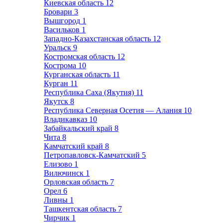
Киевская область
12
Бровари
3
Вышгород
1
Васильков
1
Западно-Казахстанская область
12
Уральск
9
Костромская область
12
Кострома
10
Курганская область
11
Курган
11
Республика Саха (Якутия)
11
Якутск
8
Республика Северная Осетия — Алания
10
Владикавказ
10
Забайкальский край
8
Чита
8
Камчатский край
8
Петропавловск-Камчатский
5
Елизово
1
Вилючинск
1
Орловская область
7
Орел
6
Ливны
1
Ташкентская область
7
Чирчик
1