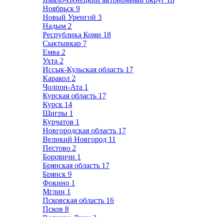
Ноябрьск
9
Новый Уренгой
3
Надым
2
Республика Коми
18
Сыктывкар
7
Емва
2
Ухта
2
Иссык-Кульская область
17
Каракол
2
Чолпон-Ата
1
Курская область
17
Курск
14
Щигры
1
Курчатов
1
Новгородская область
17
Великий Новгород
11
Пестово
2
Боровичи
1
Брянская область
17
Брянск
9
Фокино
1
Мглин
1
Псковская область
16
Псков
8