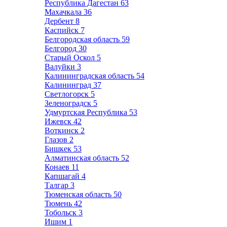
Республика Дагестан
63
Махачкала
36
Дербент
8
Каспийск
7
Белгородская область
59
Белгород
30
Старый Оскол
5
Валуйки
3
Калининградская область
54
Калининград
37
Светлогорск
5
Зеленоградск
5
Удмуртская Республика
53
Ижевск
42
Воткинск
2
Глазов
2
Бишкек
53
Алматинская область
52
Конаев
11
Капшагай
4
Талгар
3
Тюменская область
50
Тюмень
42
Тобольск
3
Ишим
1