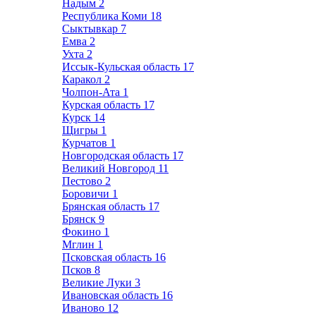
Надым
2
Республика Коми
18
Сыктывкар
7
Емва
2
Ухта
2
Иссык-Кульская область
17
Каракол
2
Чолпон-Ата
1
Курская область
17
Курск
14
Щигры
1
Курчатов
1
Новгородская область
17
Великий Новгород
11
Пестово
2
Боровичи
1
Брянская область
17
Брянск
9
Фокино
1
Мглин
1
Псковская область
16
Псков
8
Великие Луки
3
Ивановская область
16
Иваново
12