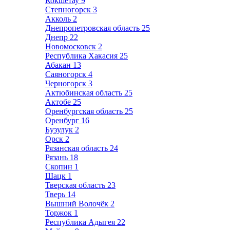
Кокшетау
9
Степногорск
3
Акколь
2
Днепропетровская область
25
Днепр
22
Новомосковск
2
Республика Хакасия
25
Абакан
13
Саяногорск
4
Черногорск
3
Актюбинская область
25
Актобе
25
Оренбургская область
25
Оренбург
16
Бузулук
2
Орск
2
Рязанская область
24
Рязань
18
Скопин
1
Шацк
1
Тверская область
23
Тверь
14
Вышний Волочёк
2
Торжок
1
Республика Адыгея
22