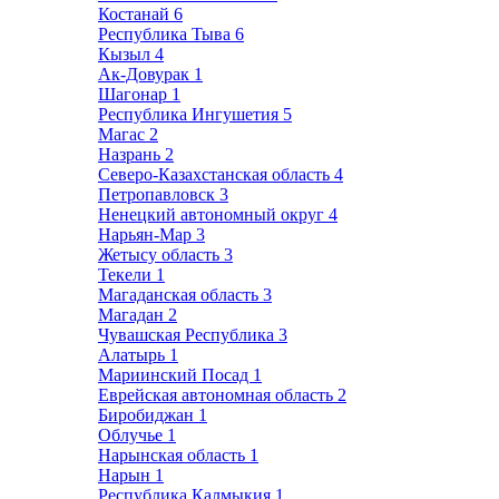
Костанай
6
Республика Тыва
6
Кызыл
4
Ак-Довурак
1
Шагонар
1
Республика Ингушетия
5
Магас
2
Назрань
2
Северо-Казахстанская область
4
Петропавловск
3
Ненецкий автономный округ
4
Нарьян-Мар
3
Жетысу область
3
Текели
1
Магаданская область
3
Магадан
2
Чувашская Республика
3
Алатырь
1
Мариинский Посад
1
Еврейская автономная область
2
Биробиджан
1
Облучье
1
Нарынская область
1
Нарын
1
Республика Калмыкия
1