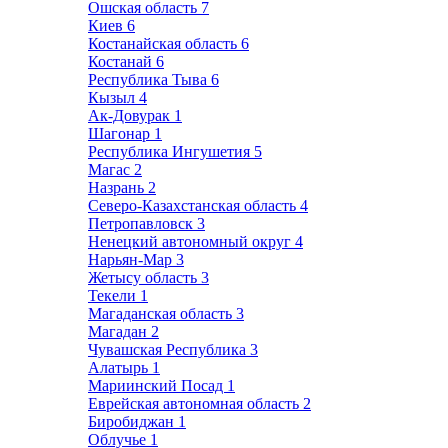
Ошская область
7
Киев
6
Костанайская область
6
Костанай
6
Республика Тыва
6
Кызыл
4
Ак-Довурак
1
Шагонар
1
Республика Ингушетия
5
Магас
2
Назрань
2
Северо-Казахстанская область
4
Петропавловск
3
Ненецкий автономный округ
4
Нарьян-Мар
3
Жетысу область
3
Текели
1
Магаданская область
3
Магадан
2
Чувашская Республика
3
Алатырь
1
Мариинский Посад
1
Еврейская автономная область
2
Биробиджан
1
Облучье
1