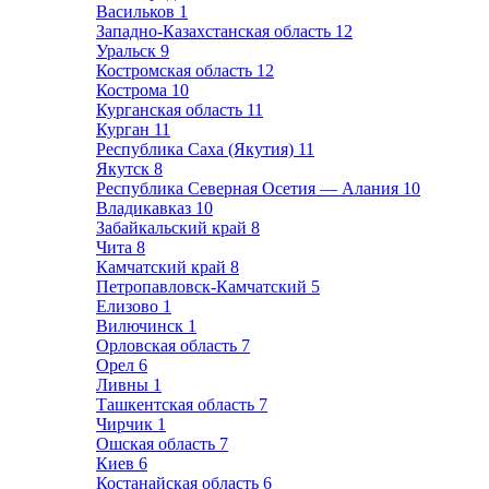
Васильков
1
Западно-Казахстанская область
12
Уральск
9
Костромская область
12
Кострома
10
Курганская область
11
Курган
11
Республика Саха (Якутия)
11
Якутск
8
Республика Северная Осетия — Алания
10
Владикавказ
10
Забайкальский край
8
Чита
8
Камчатский край
8
Петропавловск-Камчатский
5
Елизово
1
Вилючинск
1
Орловская область
7
Орел
6
Ливны
1
Ташкентская область
7
Чирчик
1
Ошская область
7
Киев
6
Костанайская область
6