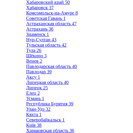
Хабаровский край
50
Хабаровск
37
Комсомольск-на-Амуре
8
Советская Гавань
1
Астраханская область
47
Астрахань
36
Знаменск
1
Нур-Султан
43
Тульская область
42
Тула
26
Щёкино
3
Венев
2
Павлодарская область
40
Павлодар
39
Аксу
1
Липецкая область
40
Липецк
25
Елец
2
Усмань
1
Республика Бурятия
39
Улан-Удэ
32
Кяхта
1
Северобайкальск
1
Київ
38
Харьковская область
36