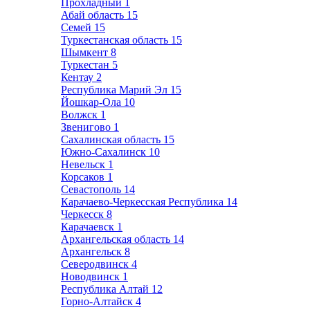
Прохладный
1
Абай область
15
Семей
15
Туркестанская область
15
Шымкент
8
Туркестан
5
Кентау
2
Республика Марий Эл
15
Йошкар-Ола
10
Волжск
1
Звенигово
1
Сахалинская область
15
Южно-Сахалинск
10
Невельск
1
Корсаков
1
Севастополь
14
Карачаево-Черкесская Республика
14
Черкесск
8
Карачаевск
1
Архангельская область
14
Архангельск
8
Северодвинск
4
Новодвинск
1
Республика Алтай
12
Горно-Алтайск
4