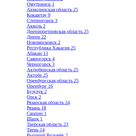
Омутнинск
1
Акмолинская область
25
Кокшетау
9
Степногорск
3
Акколь
2
Днепропетровская область
25
Днепр
22
Новомосковск
2
Республика Хакасия
25
Абакан
13
Саяногорск
4
Черногорск
3
Актюбинская область
25
Актобе
25
Оренбургская область
25
Оренбург
16
Бузулук
2
Орск
2
Рязанская область
24
Рязань
18
Скопин
1
Шацк
1
Тверская область
23
Тверь
14
Вышний Волочёк
2