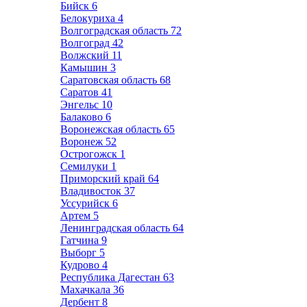
Бийск
6
Белокуриха
4
Волгоградская область
72
Волгоград
42
Волжский
11
Камышин
3
Саратовская область
68
Саратов
41
Энгельс
10
Балаково
6
Воронежская область
65
Воронеж
52
Острогожск
1
Семилуки
1
Приморский край
64
Владивосток
37
Уссурийск
6
Артем
5
Ленинградская область
64
Гатчина
9
Выборг
5
Кудрово
4
Республика Дагестан
63
Махачкала
36
Дербент
8