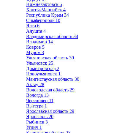
Нижневартовск
5
Ханты-Мансийск
4
Республика Крым
34
Симферополь
10
Ялта
6
Алушта
4
Владимирская область
34
Владимир
14
Ковров
5
Муром
3
Ульяновская область
30
Ульяновск
25
Димитровград
2
Новоульяновск
1
Мангистауская область
30
Актау
28
Вологодская область
29
Вологда
13
Череповец
11
Вытегра
1
Ярославская область
29
Ярославль
20
Рыбинск
3
Углич
1
Калужская область
28