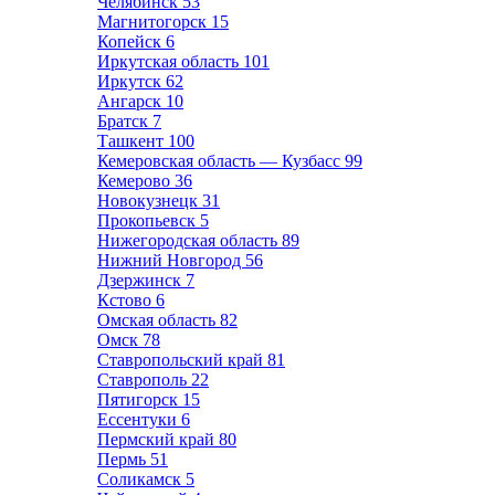
Челябинск
53
Магнитогорск
15
Копейск
6
Иркутская область
101
Иркутск
62
Ангарск
10
Братск
7
Ташкент
100
Кемеровская область — Кузбасс
99
Кемерово
36
Новокузнецк
31
Прокопьевск
5
Нижегородская область
89
Нижний Новгород
56
Дзержинск
7
Кстово
6
Омская область
82
Омск
78
Ставропольский край
81
Ставрополь
22
Пятигорск
15
Ессентуки
6
Пермский край
80
Пермь
51
Соликамск
5