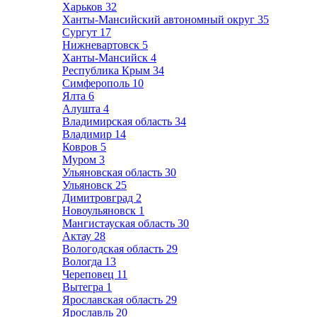
Харьков
32
Ханты-Мансийский автономный округ
35
Сургут
17
Нижневартовск
5
Ханты-Мансийск
4
Республика Крым
34
Симферополь
10
Ялта
6
Алушта
4
Владимирская область
34
Владимир
14
Ковров
5
Муром
3
Ульяновская область
30
Ульяновск
25
Димитровград
2
Новоульяновск
1
Мангистауская область
30
Актау
28
Вологодская область
29
Вологда
13
Череповец
11
Вытегра
1
Ярославская область
29
Ярославль
20