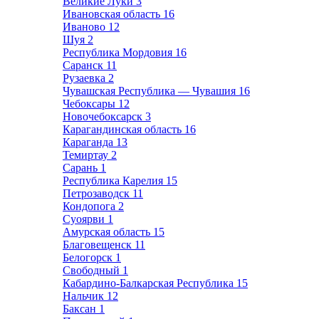
Великие Луки
3
Ивановская область
16
Иваново
12
Шуя
2
Республика Мордовия
16
Саранск
11
Рузаевка
2
Чувашская Республика — Чувашия
16
Чебоксары
12
Новочебоксарск
3
Карагандинская область
16
Караганда
13
Темиртау
2
Сарань
1
Республика Карелия
15
Петрозаводск
11
Кондопога
2
Суоярви
1
Амурская область
15
Благовещенск
11
Белогорск
1
Свободный
1
Кабардино-Балкарская Республика
15
Нальчик
12
Баксан
1