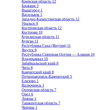
Киевская область
12
Бровари
3
Вышгород
1
Васильков
1
Западно-Казахстанская область
12
Уральск
9
Костромская область
12
Кострома
10
Курганская область
11
Курган
11
Республика Саха (Якутия)
11
Якутск
8
Республика Северная Осетия — Алания
10
Владикавказ
10
Забайкальский край
8
Чита
8
Камчатский край
8
Петропавловск-Камчатский
5
Елизово
1
Вилючинск
1
Орловская область
7
Орел
6
Ливны
1
Ташкентская область
7
Чирчик
1