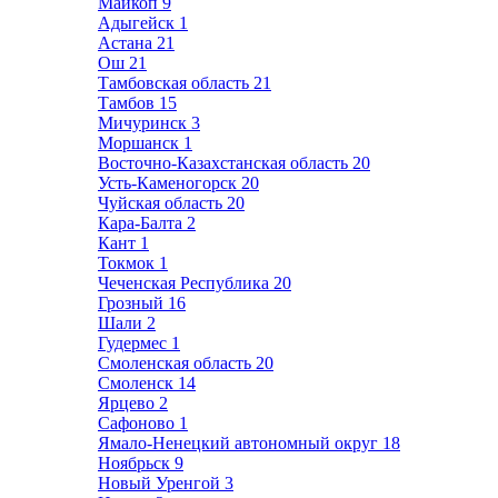
Майкоп
9
Адыгейск
1
Астана
21
Ош
21
Тамбовская область
21
Тамбов
15
Мичуринск
3
Моршанск
1
Восточно-Казахстанская область
20
Усть-Каменогорск
20
Чуйская область
20
Кара-Балта
2
Кант
1
Токмок
1
Чеченская Республика
20
Грозный
16
Шали
2
Гудермес
1
Смоленская область
20
Смоленск
14
Ярцево
2
Сафоново
1
Ямало-Ненецкий автономный округ
18
Ноябрьск
9
Новый Уренгой
3