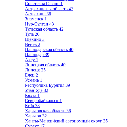
Советская Гавань
1
Астраханская область
47
Астрахань
36
Знаменск
1
Нур-Султан
43
Тульская область
42
Тула
26
Щёкино
3
Венев
2
Павлодарская область
40
Павлодар
39
Аксу
1
Липецкая область
40
Липецк
25
Елец
2
Усмань
1
Республика Бурятия
39
Улан-Удэ
32
Кяхта
1
Северобайкальск
1
Київ
38
Харьковская область
36
Харьков
32
Ханты-Мансийский автономный округ
35
Сургут
17