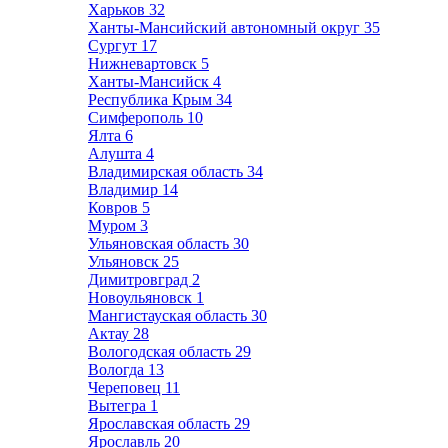
Харьков
32
Ханты-Мансийский автономный округ
35
Сургут
17
Нижневартовск
5
Ханты-Мансийск
4
Республика Крым
34
Симферополь
10
Ялта
6
Алушта
4
Владимирская область
34
Владимир
14
Ковров
5
Муром
3
Ульяновская область
30
Ульяновск
25
Димитровград
2
Новоульяновск
1
Мангистауская область
30
Актау
28
Вологодская область
29
Вологда
13
Череповец
11
Вытегра
1
Ярославская область
29
Ярославль
20