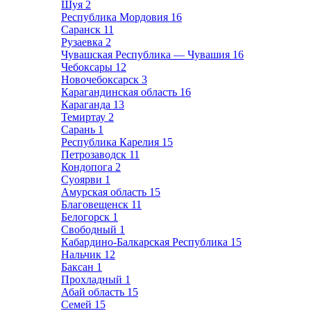
Шуя
2
Республика Мордовия
16
Саранск
11
Рузаевка
2
Чувашская Республика — Чувашия
16
Чебоксары
12
Новочебоксарск
3
Карагандинская область
16
Караганда
13
Темиртау
2
Сарань
1
Республика Карелия
15
Петрозаводск
11
Кондопога
2
Суоярви
1
Амурская область
15
Благовещенск
11
Белогорск
1
Свободный
1
Кабардино-Балкарская Республика
15
Нальчик
12
Баксан
1
Прохладный
1
Абай область
15
Семей
15