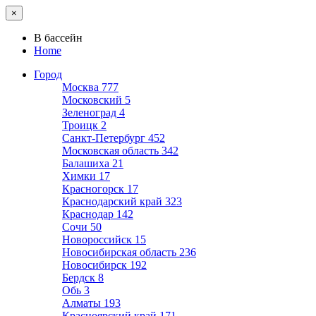
×
В бассейн
Home
Город
Москва
777
Московский
5
Зеленоград
4
Троицк
2
Санкт-Петербург
452
Московская область
342
Балашиха
21
Химки
17
Красногорск
17
Краснодарский край
323
Краснодар
142
Сочи
50
Новороссийск
15
Новосибирская область
236
Новосибирск
192
Бердск
8
Обь
3
Алматы
193
Красноярский край
171