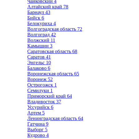
Чайковский
4
Алтайский край
78
Барнаул
43
Бийск
6
Белокуриха
4
Волгоградская область
72
Волгоград
42
Волжский
11
Камышин
3
Саратовская область
68
Саратов
41
Энгельс
10
Балаково
6
Воронежская область
65
Воронеж
52
Острогожск
1
Семилуки
1
Приморский край
64
Владивосток
37
Уссурийск
6
Артем
5
Ленинградская область
64
Гатчина
9
Выборг
5
Кудрово
4