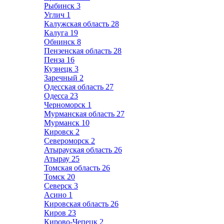
Рыбинск
3
Углич
1
Калужская область
28
Калуга
19
Обнинск
8
Пензенская область
28
Пенза
16
Кузнецк
3
Заречный
2
Одесская область
27
Одесса
23
Черноморск
1
Мурманская область
27
Мурманск
10
Кировск
2
Североморск
2
Атырауская область
26
Атырау
25
Томская область
26
Томск
20
Северск
3
Асино
1
Кировская область
26
Киров
23
Кирово-Чепецк
2