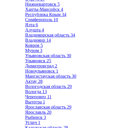
Нижневартовск
5
Ханты-Мансийск
4
Республика Крым
34
Симферополь
10
Ялта
6
Алушта
4
Владимирская область
34
Владимир
14
Ковров
5
Муром
3
Ульяновская область
30
Ульяновск
25
Димитровград
2
Новоульяновск
1
Мангистауская область
30
Актау
28
Вологодская область
29
Вологда
13
Череповец
11
Вытегра
1
Ярославская область
29
Ярославль
20
Рыбинск
3
Углич
1
Калужская область
28