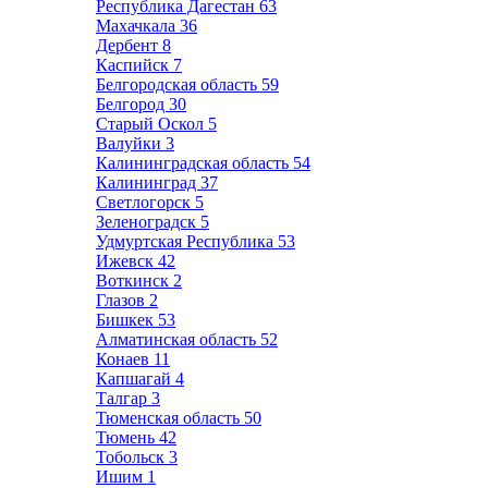
Республика Дагестан
63
Махачкала
36
Дербент
8
Каспийск
7
Белгородская область
59
Белгород
30
Старый Оскол
5
Валуйки
3
Калининградская область
54
Калининград
37
Светлогорск
5
Зеленоградск
5
Удмуртская Республика
53
Ижевск
42
Воткинск
2
Глазов
2
Бишкек
53
Алматинская область
52
Конаев
11
Капшагай
4
Талгар
3
Тюменская область
50
Тюмень
42
Тобольск
3
Ишим
1