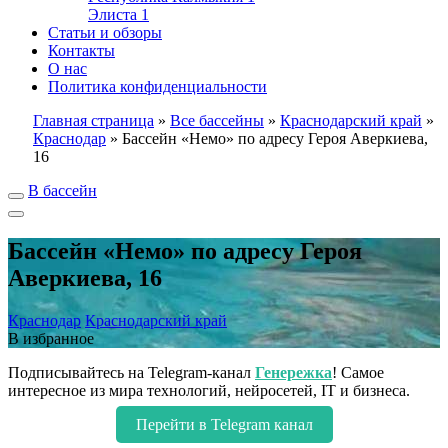
Элиста
1
Статьи и обзоры
Контакты
О нас
Политика конфиденциальности
Главная страница
»
Все бассейны
»
Краснодарский край
»
Краснодар
»
Бассейн «Немо» по адресу Героя Аверкиева,
16
В бассейн
Бассейн «Немо» по адресу Героя
Аверкиева, 16
Краснодар
Краснодарский край
В избранное
Подписывайтесь на Telegram-канал
Генережка
! Самое
интересное из мира технологий, нейросетей, IT и бизнеса.
Перейти в Telegram канал