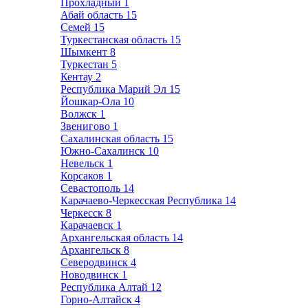
Прохладный
1
Абай область
15
Семей
15
Туркестанская область
15
Шымкент
8
Туркестан
5
Кентау
2
Республика Марий Эл
15
Йошкар-Ола
10
Волжск
1
Звенигово
1
Сахалинская область
15
Южно-Сахалинск
10
Невельск
1
Корсаков
1
Севастополь
14
Карачаево-Черкесская Республика
14
Черкесск
8
Карачаевск
1
Архангельская область
14
Архангельск
8
Северодвинск
4
Новодвинск
1
Республика Алтай
12
Горно-Алтайск
4