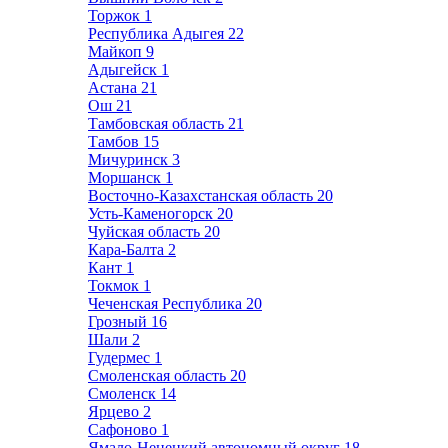
Торжок
1
Республика Адыгея
22
Майкоп
9
Адыгейск
1
Астана
21
Ош
21
Тамбовская область
21
Тамбов
15
Мичуринск
3
Моршанск
1
Восточно-Казахстанская область
20
Усть-Каменогорск
20
Чуйская область
20
Кара-Балта
2
Кант
1
Токмок
1
Чеченская Республика
20
Грозный
16
Шали
2
Гудермес
1
Смоленская область
20
Смоленск
14
Ярцево
2
Сафоново
1
Ямало-Ненецкий автономный округ
18