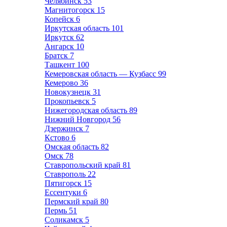
Челябинск
53
Магнитогорск
15
Копейск
6
Иркутская область
101
Иркутск
62
Ангарск
10
Братск
7
Ташкент
100
Кемеровская область — Кузбасс
99
Кемерово
36
Новокузнецк
31
Прокопьевск
5
Нижегородская область
89
Нижний Новгород
56
Дзержинск
7
Кстово
6
Омская область
82
Омск
78
Ставропольский край
81
Ставрополь
22
Пятигорск
15
Ессентуки
6
Пермский край
80
Пермь
51
Соликамск
5