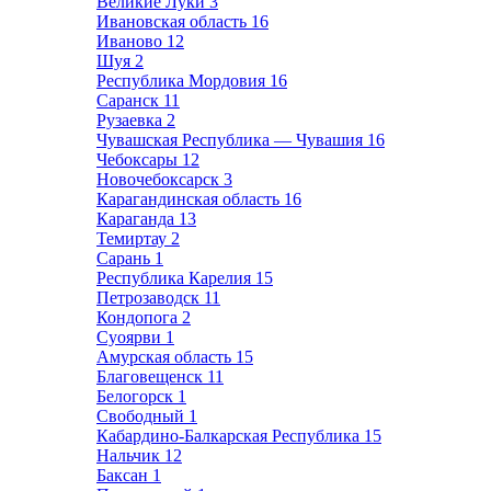
Великие Луки
3
Ивановская область
16
Иваново
12
Шуя
2
Республика Мордовия
16
Саранск
11
Рузаевка
2
Чувашская Республика — Чувашия
16
Чебоксары
12
Новочебоксарск
3
Карагандинская область
16
Караганда
13
Темиртау
2
Сарань
1
Республика Карелия
15
Петрозаводск
11
Кондопога
2
Суоярви
1
Амурская область
15
Благовещенск
11
Белогорск
1
Свободный
1
Кабардино-Балкарская Республика
15
Нальчик
12
Баксан
1