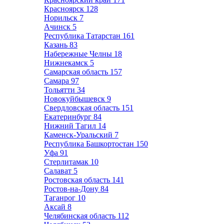
Красноярск
128
Норильск
7
Ачинск
5
Республика Татарстан
161
Казань
83
Набережные Челны
18
Нижнекамск
5
Самарская область
157
Самара
97
Тольятти
34
Новокуйбышевск
9
Свердловская область
151
Екатеринбург
84
Нижний Тагил
14
Каменск-Уральский
7
Республика Башкортостан
150
Уфа
91
Стерлитамак
10
Салават
5
Ростовская область
141
Ростов-на-Дону
84
Таганрог
10
Аксай
8
Челябинская область
112