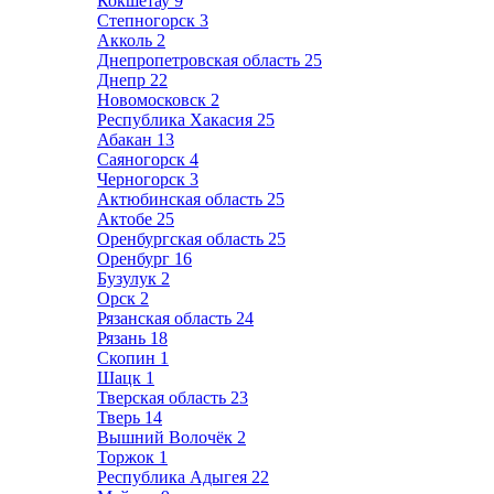
Кокшетау
9
Степногорск
3
Акколь
2
Днепропетровская область
25
Днепр
22
Новомосковск
2
Республика Хакасия
25
Абакан
13
Саяногорск
4
Черногорск
3
Актюбинская область
25
Актобе
25
Оренбургская область
25
Оренбург
16
Бузулук
2
Орск
2
Рязанская область
24
Рязань
18
Скопин
1
Шацк
1
Тверская область
23
Тверь
14
Вышний Волочёк
2
Торжок
1
Республика Адыгея
22