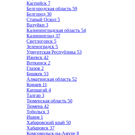
Каспийск
7
Белгородская область
59
Белгород
30
Старый Оскол
5
Валуйки
3
Калининградская область
54
Калининград
37
Светлогорск
5
Зеленоградск
5
Удмуртская Республика
53
Ижевск
42
Воткинск
2
Глазов
2
Бишкек
53
Алматинская область
52
Конаев
11
Капшагай
4
Талгар
3
Тюменская область
50
Тюмень
42
Тобольск
3
Ишим
1
Хабаровский край
50
Хабаровск
37
Комсомольск-на-Амуре
8