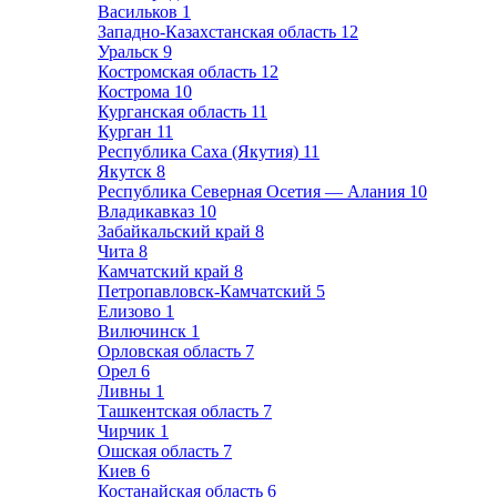
Васильков
1
Западно-Казахстанская область
12
Уральск
9
Костромская область
12
Кострома
10
Курганская область
11
Курган
11
Республика Саха (Якутия)
11
Якутск
8
Республика Северная Осетия — Алания
10
Владикавказ
10
Забайкальский край
8
Чита
8
Камчатский край
8
Петропавловск-Камчатский
5
Елизово
1
Вилючинск
1
Орловская область
7
Орел
6
Ливны
1
Ташкентская область
7
Чирчик
1
Ошская область
7
Киев
6
Костанайская область
6