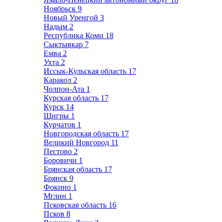
Ноябрьск
9
Новый Уренгой
3
Надым
2
Республика Коми
18
Сыктывкар
7
Емва
2
Ухта
2
Иссык-Кульская область
17
Каракол
2
Чолпон-Ата
1
Курская область
17
Курск
14
Щигры
1
Курчатов
1
Новгородская область
17
Великий Новгород
11
Пестово
2
Боровичи
1
Брянская область
17
Брянск
9
Фокино
1
Мглин
1
Псковская область
16
Псков
8