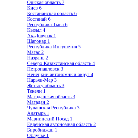
Ошская область
7
Киев
6
Костанайская область
6
Костанай
6
Республика Тыва
6
Кызыл
4
Ак-Довурак
1
Шагонар
1
Республика Ингушетия
5
Магас
2
Назрань
2
Северо-Казахстанская область
4
Петропавловск
3
Ненецкий автономный округ
4
Нарьян-Мар
3
Жетысу область
3
Текели
1
Магаданская область
3
Магадан
2
Чувашская Республика
3
Алатырь
1
Мариинский Посад
1
Еврейская автономная область
2
Биробиджан
1
Облучье
1