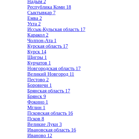
Надым
2
Республика Коми
18
Сыктывкар
7
Емва
2
Ухта
2
Иссык-Кульская область
17
Каракол
2
Чолпон-Ата
1
Курская область
17
Курск
14
Щигры
1
Курчатов
1
Новгородская область
17
Великий Новгород
11
Пестово
2
Боровичи
1
Брянская область
17
Брянск
9
Фокино
1
Мглин
1
Псковская область
16
Псков
8
Великие Луки
3
Ивановская область
16
Иваново
12