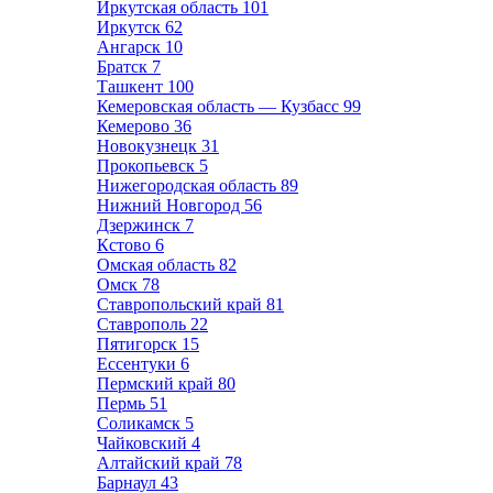
Иркутская область
101
Иркутск
62
Ангарск
10
Братск
7
Ташкент
100
Кемеровская область — Кузбасс
99
Кемерово
36
Новокузнецк
31
Прокопьевск
5
Нижегородская область
89
Нижний Новгород
56
Дзержинск
7
Кстово
6
Омская область
82
Омск
78
Ставропольский край
81
Ставрополь
22
Пятигорск
15
Ессентуки
6
Пермский край
80
Пермь
51
Соликамск
5
Чайковский
4
Алтайский край
78
Барнаул
43