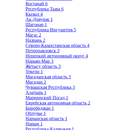
Костанай
6
Республика Тыва
6
Кызыл
4
Ак-Довурак
1
Шагонар
1
Республика Ингушетия
5
Магас
2
Назрань
2
Северо-Казахстанская область
4
Петропавловск
3
Ненецкий автономный округ
4
Нарьян-Мар
3
Жетысу область
3
Текели
1
Магаданская область
3
Магадан
2
Чувашская Республика
3
Алатырь
1
Мариинский Посад
1
Еврейская автономная область
2
Биробиджан
1
Облучье
1
Нарынская область
1
Нарын
1
Республика Калмыкия
1