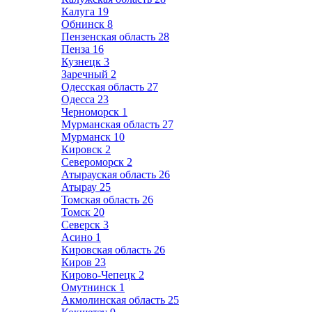
Калуга
19
Обнинск
8
Пензенская область
28
Пенза
16
Кузнецк
3
Заречный
2
Одесская область
27
Одесса
23
Черноморск
1
Мурманская область
27
Мурманск
10
Кировск
2
Североморск
2
Атырауская область
26
Атырау
25
Томская область
26
Томск
20
Северск
3
Асино
1
Кировская область
26
Киров
23
Кирово-Чепецк
2
Омутнинск
1
Акмолинская область
25