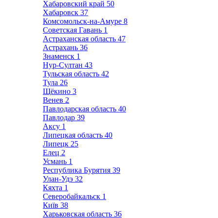
Хабаровский край
50
Хабаровск
37
Комсомольск-на-Амуре
8
Советская Гавань
1
Астраханская область
47
Астрахань
36
Знаменск
1
Нур-Султан
43
Тульская область
42
Тула
26
Щёкино
3
Венев
2
Павлодарская область
40
Павлодар
39
Аксу
1
Липецкая область
40
Липецк
25
Елец
2
Усмань
1
Республика Бурятия
39
Улан-Удэ
32
Кяхта
1
Северобайкальск
1
Київ
38
Харьковская область
36