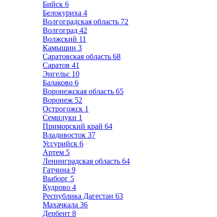
Бийск
6
Белокуриха
4
Волгоградская область
72
Волгоград
42
Волжский
11
Камышин
3
Саратовская область
68
Саратов
41
Энгельс
10
Балаково
6
Воронежская область
65
Воронеж
52
Острогожск
1
Семилуки
1
Приморский край
64
Владивосток
37
Уссурийск
6
Артем
5
Ленинградская область
64
Гатчина
9
Выборг
5
Кудрово
4
Республика Дагестан
63
Махачкала
36
Дербент
8