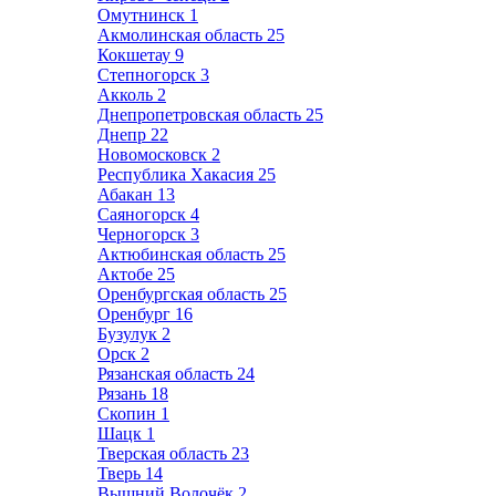
Омутнинск
1
Акмолинская область
25
Кокшетау
9
Степногорск
3
Акколь
2
Днепропетровская область
25
Днепр
22
Новомосковск
2
Республика Хакасия
25
Абакан
13
Саяногорск
4
Черногорск
3
Актюбинская область
25
Актобе
25
Оренбургская область
25
Оренбург
16
Бузулук
2
Орск
2
Рязанская область
24
Рязань
18
Скопин
1
Шацк
1
Тверская область
23
Тверь
14
Вышний Волочёк
2