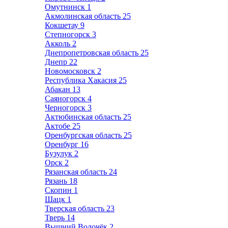
Омутнинск
1
Акмолинская область
25
Кокшетау
9
Степногорск
3
Акколь
2
Днепропетровская область
25
Днепр
22
Новомосковск
2
Республика Хакасия
25
Абакан
13
Саяногорск
4
Черногорск
3
Актюбинская область
25
Актобе
25
Оренбургская область
25
Оренбург
16
Бузулук
2
Орск
2
Рязанская область
24
Рязань
18
Скопин
1
Шацк
1
Тверская область
23
Тверь
14
Вышний Волочёк
2