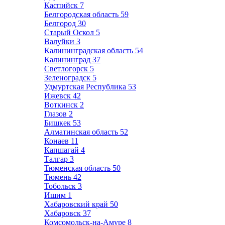
Каспийск
7
Белгородская область
59
Белгород
30
Старый Оскол
5
Валуйки
3
Калининградская область
54
Калининград
37
Светлогорск
5
Зеленоградск
5
Удмуртская Республика
53
Ижевск
42
Воткинск
2
Глазов
2
Бишкек
53
Алматинская область
52
Конаев
11
Капшагай
4
Талгар
3
Тюменская область
50
Тюмень
42
Тобольск
3
Ишим
1
Хабаровский край
50
Хабаровск
37
Комсомольск-на-Амуре
8