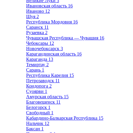
Великие Луки
3
Ивановская область
16
Иваново
12
Шуя
2
Республика Мордовия
16
Саранск
11
Рузаевка
2
Чувашская Республика — Чувашия
16
Чебоксары
12
Новочебоксарск
3
Карагандинская область
16
Караганда
13
Темиртау
2
Сарань
1
Республика Карелия
15
Петрозаводск
11
Кондопога
2
Суоярви
1
Амурская область
15
Благовещенск
11
Белогорск
1
Свободный
1
Кабардино-Балкарская Республика
15
Нальчик
12
Баксан
1