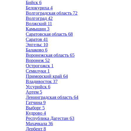
Бийск
6
Белокуриха
4
Волгоградская область
72
Волгоград
42
Волжский
11
Камышин
3
Саратовская область
68
Саратов
41
Энгельс
10
Балаково
6
Воронежская область
65
Воронеж
52
Острогожск
1
Семилуки
1
Приморский край
64
Владивосток
37
Уссурийск
6
Артем
5
Ленинградская область
64
Гатчина
9
Выборг
5
Кудрово
4
Республика Дагестан
63
Махачкала
36
Дербент
8