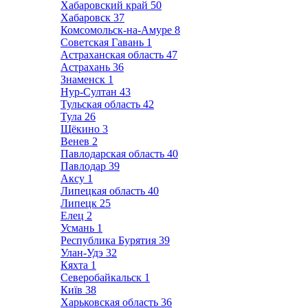
Хабаровский край
50
Хабаровск
37
Комсомольск-на-Амуре
8
Советская Гавань
1
Астраханская область
47
Астрахань
36
Знаменск
1
Нур-Султан
43
Тульская область
42
Тула
26
Щёкино
3
Венев
2
Павлодарская область
40
Павлодар
39
Аксу
1
Липецкая область
40
Липецк
25
Елец
2
Усмань
1
Республика Бурятия
39
Улан-Удэ
32
Кяхта
1
Северобайкальск
1
Київ
38
Харьковская область
36