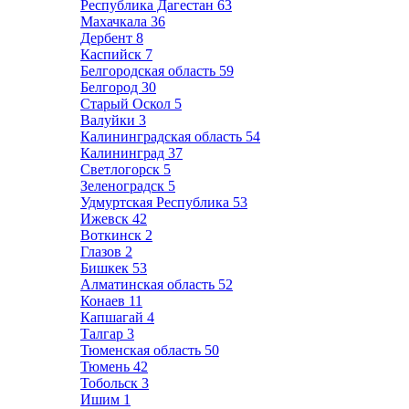
Республика Дагестан
63
Махачкала
36
Дербент
8
Каспийск
7
Белгородская область
59
Белгород
30
Старый Оскол
5
Валуйки
3
Калининградская область
54
Калининград
37
Светлогорск
5
Зеленоградск
5
Удмуртская Республика
53
Ижевск
42
Воткинск
2
Глазов
2
Бишкек
53
Алматинская область
52
Конаев
11
Капшагай
4
Талгар
3
Тюменская область
50
Тюмень
42
Тобольск
3
Ишим
1