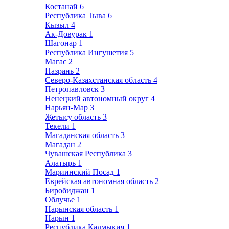
Костанай
6
Республика Тыва
6
Кызыл
4
Ак-Довурак
1
Шагонар
1
Республика Ингушетия
5
Магас
2
Назрань
2
Северо-Казахстанская область
4
Петропавловск
3
Ненецкий автономный округ
4
Нарьян-Мар
3
Жетысу область
3
Текели
1
Магаданская область
3
Магадан
2
Чувашская Республика
3
Алатырь
1
Мариинский Посад
1
Еврейская автономная область
2
Биробиджан
1
Облучье
1
Нарынская область
1
Нарын
1
Республика Калмыкия
1