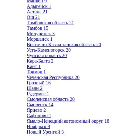
Майкоп
9
Адыгейск
1
Астана
21
Ош
21
Тамбовская область
21
Тамбов
15
Мичуринск
3
Моршанск
1
Восточно-Казахстанская область
20
Усть-Каменогорск
20
Чуйская область
20
Кара-Балта
2
Кант
1
Токмок
1
Чеченская Республика
20
Грозный
16
Шали
2
Гудермес
1
Смоленская область
20
Смоленск
14
Ярцево
2
Сафоново
1
Ямало-Ненецкий автономный округ
18
Ноябрьск
9
Новый Уренгой
3