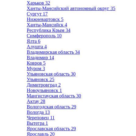
Харьков
32
Ханты-Мансийский автономный округ
35
Сургут
17
Нижневартовск
5
Ханты-Мансийск
4
Республика Крым
34
Симферополь
10
Ялта
6
Алушта
4
Владимирская область
34
Владимир
14
Ковров
5
Муром
3
Ульяновская область
30
Ульяновск
25
Димитровград
2
Новоульяновск
1
Мангистауская область
30
Актау
28
Вологодская область
29
Вологда
13
Череповец
11
Вытегра
1
Ярославская область
29
Ярославль
20