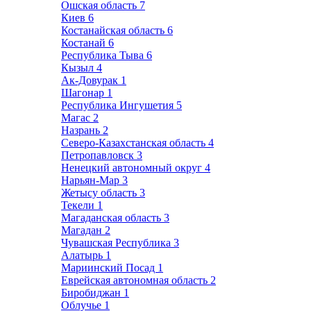
Ошская область
7
Киев
6
Костанайская область
6
Костанай
6
Республика Тыва
6
Кызыл
4
Ак-Довурак
1
Шагонар
1
Республика Ингушетия
5
Магас
2
Назрань
2
Северо-Казахстанская область
4
Петропавловск
3
Ненецкий автономный округ
4
Нарьян-Мар
3
Жетысу область
3
Текели
1
Магаданская область
3
Магадан
2
Чувашская Республика
3
Алатырь
1
Мариинский Посад
1
Еврейская автономная область
2
Биробиджан
1
Облучье
1