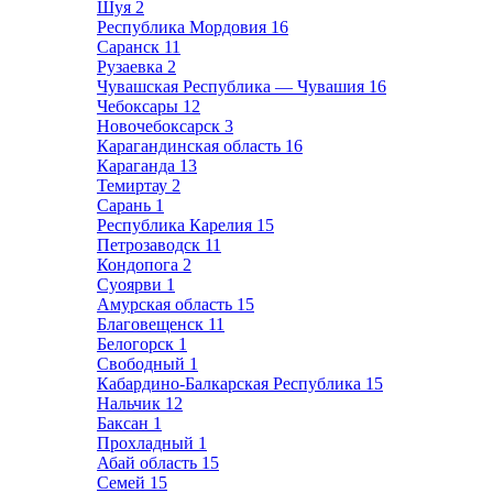
Шуя
2
Республика Мордовия
16
Саранск
11
Рузаевка
2
Чувашская Республика — Чувашия
16
Чебоксары
12
Новочебоксарск
3
Карагандинская область
16
Караганда
13
Темиртау
2
Сарань
1
Республика Карелия
15
Петрозаводск
11
Кондопога
2
Суоярви
1
Амурская область
15
Благовещенск
11
Белогорск
1
Свободный
1
Кабардино-Балкарская Республика
15
Нальчик
12
Баксан
1
Прохладный
1
Абай область
15
Семей
15