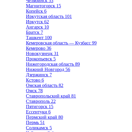
Челябинск
53
Магнитогорск
15
Копейск
6
Иркутская область
101
Иркутск
62
Ангарск
10
Братск
7
Ташкент
100
Кемеровская область — Кузбасс
99
Кемерово
36
Новокузнецк
31
Прокопьевск
5
Нижегородская область
89
Нижний Новгород
56
Дзержинск
7
Кстово
6
Омская область
82
Омск
78
Ставропольский край
81
Ставрополь
22
Пятигорск
15
Ессентуки
6
Пермский край
80
Пермь
51
Соликамск
5