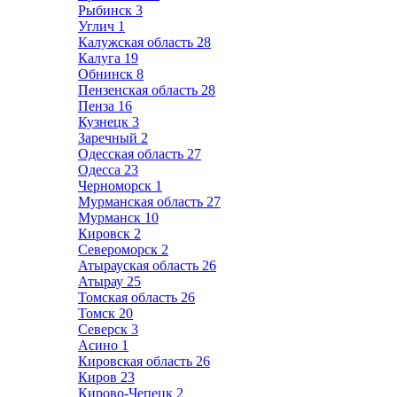
Рыбинск
3
Углич
1
Калужская область
28
Калуга
19
Обнинск
8
Пензенская область
28
Пенза
16
Кузнецк
3
Заречный
2
Одесская область
27
Одесса
23
Черноморск
1
Мурманская область
27
Мурманск
10
Кировск
2
Североморск
2
Атырауская область
26
Атырау
25
Томская область
26
Томск
20
Северск
3
Асино
1
Кировская область
26
Киров
23
Кирово-Чепецк
2