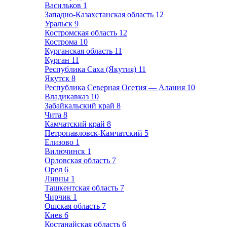
Васильков
1
Западно-Казахстанская область
12
Уральск
9
Костромская область
12
Кострома
10
Курганская область
11
Курган
11
Республика Саха (Якутия)
11
Якутск
8
Республика Северная Осетия — Алания
10
Владикавказ
10
Забайкальский край
8
Чита
8
Камчатский край
8
Петропавловск-Камчатский
5
Елизово
1
Вилючинск
1
Орловская область
7
Орел
6
Ливны
1
Ташкентская область
7
Чирчик
1
Ошская область
7
Киев
6
Костанайская область
6