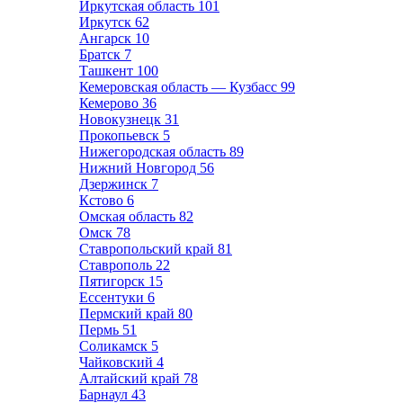
Иркутская область
101
Иркутск
62
Ангарск
10
Братск
7
Ташкент
100
Кемеровская область — Кузбасс
99
Кемерово
36
Новокузнецк
31
Прокопьевск
5
Нижегородская область
89
Нижний Новгород
56
Дзержинск
7
Кстово
6
Омская область
82
Омск
78
Ставропольский край
81
Ставрополь
22
Пятигорск
15
Ессентуки
6
Пермский край
80
Пермь
51
Соликамск
5
Чайковский
4
Алтайский край
78
Барнаул
43