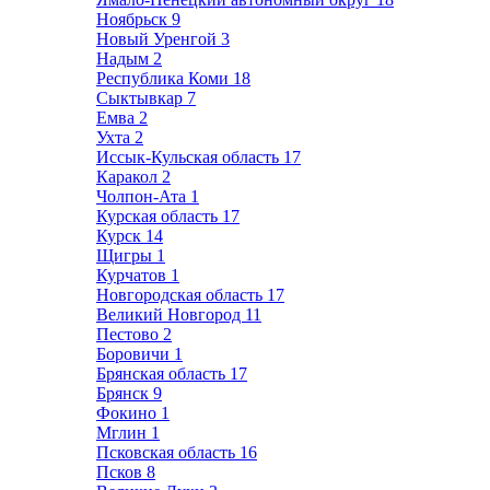
Ноябрьск
9
Новый Уренгой
3
Надым
2
Республика Коми
18
Сыктывкар
7
Емва
2
Ухта
2
Иссык-Кульская область
17
Каракол
2
Чолпон-Ата
1
Курская область
17
Курск
14
Щигры
1
Курчатов
1
Новгородская область
17
Великий Новгород
11
Пестово
2
Боровичи
1
Брянская область
17
Брянск
9
Фокино
1
Мглин
1
Псковская область
16
Псков
8