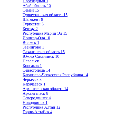
Прохладный
1
Абай область
15
Семей
15
Туркестанская область
15
Шымкент
8
Туркестан
5
Кентау
2
Республика Марий Эл
15
Йошкар-Ола
10
Волжск
1
Звенигово
1
Сахалинская область
15
Южно-Сахалинск
10
Невельск
1
Корсаков
1
Севастополь
14
Карачаево-Черкесская Республика
14
Черкесск
8
Карачаевск
1
Архангельская область
14
Архангельск
8
Северодвинск
4
Новодвинск
1
Республика Алтай
12
Горно-Алтайск
4