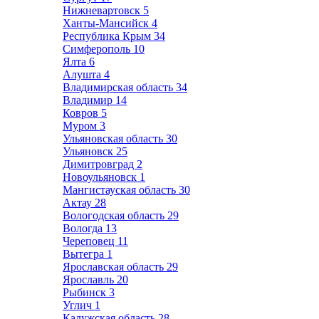
Нижневартовск
5
Ханты-Мансийск
4
Республика Крым
34
Симферополь
10
Ялта
6
Алушта
4
Владимирская область
34
Владимир
14
Ковров
5
Муром
3
Ульяновская область
30
Ульяновск
25
Димитровград
2
Новоульяновск
1
Мангистауская область
30
Актау
28
Вологодская область
29
Вологда
13
Череповец
11
Вытегра
1
Ярославская область
29
Ярославль
20
Рыбинск
3
Углич
1
Калужская область
28