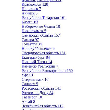
Красноярск
128
Норильск
7
Ачинск
5
Республика Татарстан
161
Казань
83
Набережные Челны
18
Нижнекамск
5
Самарская область
157
Самара
97
Тольятти
34
Новокуйбышевск
9
Свердловская область
151
Екатеринбург
84
Нижний Тагил
14
Каменск-Уральский
7
Республика Башкортостан
150
Уфа
91
Стерлитамак
10
Салават
5
Ростовская область
141
Ростов-на-Дону
84
Таганрог
10
Аксай
8
Челябинская область
112