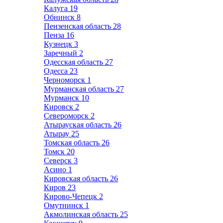
Калуга
19
Обнинск
8
Пензенская область
28
Пенза
16
Кузнецк
3
Заречный
2
Одесская область
27
Одесса
23
Черноморск
1
Мурманская область
27
Мурманск
10
Кировск
2
Североморск
2
Атырауская область
26
Атырау
25
Томская область
26
Томск
20
Северск
3
Асино
1
Кировская область
26
Киров
23
Кирово-Чепецк
2
Омутнинск
1
Акмолинская область
25