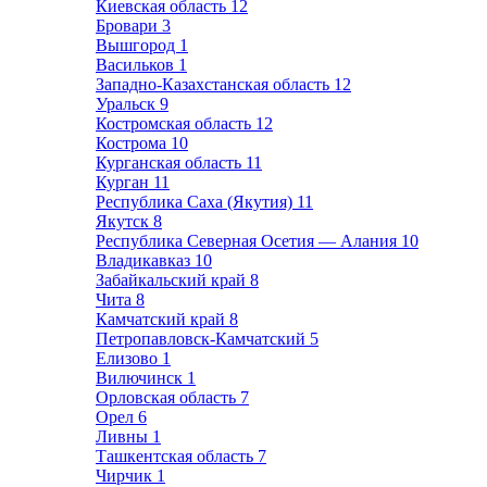
Киевская область
12
Бровари
3
Вышгород
1
Васильков
1
Западно-Казахстанская область
12
Уральск
9
Костромская область
12
Кострома
10
Курганская область
11
Курган
11
Республика Саха (Якутия)
11
Якутск
8
Республика Северная Осетия — Алания
10
Владикавказ
10
Забайкальский край
8
Чита
8
Камчатский край
8
Петропавловск-Камчатский
5
Елизово
1
Вилючинск
1
Орловская область
7
Орел
6
Ливны
1
Ташкентская область
7
Чирчик
1