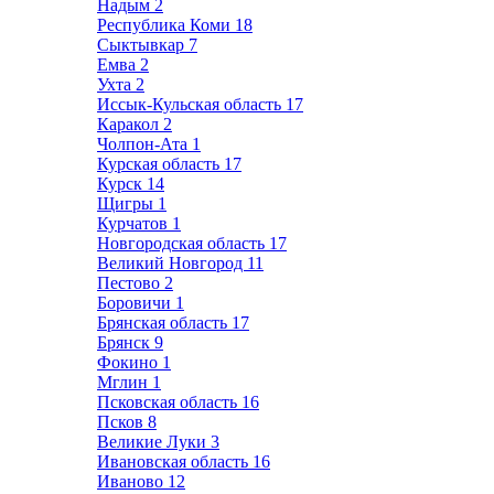
Надым
2
Республика Коми
18
Сыктывкар
7
Емва
2
Ухта
2
Иссык-Кульская область
17
Каракол
2
Чолпон-Ата
1
Курская область
17
Курск
14
Щигры
1
Курчатов
1
Новгородская область
17
Великий Новгород
11
Пестово
2
Боровичи
1
Брянская область
17
Брянск
9
Фокино
1
Мглин
1
Псковская область
16
Псков
8
Великие Луки
3
Ивановская область
16
Иваново
12