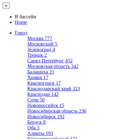
×
В бассейн
Home
Город
Москва
777
Московский
5
Зеленоград
4
Троицк
2
Санкт-Петербург
452
Московская область
342
Балашиха
21
Химки
17
Красногорск
17
Краснодарский край
323
Краснодар
142
Сочи
50
Новороссийск
15
Новосибирская область
236
Новосибирск
192
Бердск
8
Обь
3
Алматы
193
Красноярский край
171