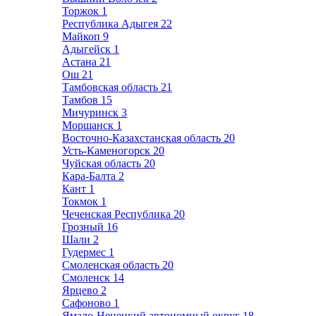
Торжок
1
Республика Адыгея
22
Майкоп
9
Адыгейск
1
Астана
21
Ош
21
Тамбовская область
21
Тамбов
15
Мичуринск
3
Моршанск
1
Восточно-Казахстанская область
20
Усть-Каменогорск
20
Чуйская область
20
Кара-Балта
2
Кант
1
Токмок
1
Чеченская Республика
20
Грозный
16
Шали
2
Гудермес
1
Смоленская область
20
Смоленск
14
Ярцево
2
Сафоново
1
Ямало-Ненецкий автономный округ
18