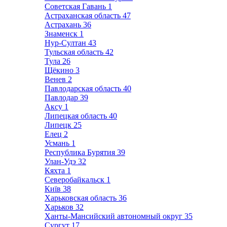
Советская Гавань
1
Астраханская область
47
Астрахань
36
Знаменск
1
Нур-Султан
43
Тульская область
42
Тула
26
Щёкино
3
Венев
2
Павлодарская область
40
Павлодар
39
Аксу
1
Липецкая область
40
Липецк
25
Елец
2
Усмань
1
Республика Бурятия
39
Улан-Удэ
32
Кяхта
1
Северобайкальск
1
Київ
38
Харьковская область
36
Харьков
32
Ханты-Мансийский автономный округ
35
Сургут
17