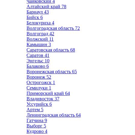
Чайковский
4
Алтайский край
78
Барнаул
43
Бийск
6
Белокуриха
4
Волгоградская область
72
Волгоград
42
Волжский
11
Камышин
3
Саратовская область
68
Саратов
41
Энгельс
10
Балаково
6
Воронежская область
65
Воронеж
52
Острогожск
1
Семилуки
1
Приморский край
64
Владивосток
37
Уссурийск
6
Артем
5
Ленинградская область
64
Гатчина
9
Выборг
5
Кудрово
4