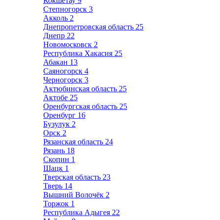
Кокшетау
9
Степногорск
3
Акколь
2
Днепропетровская область
25
Днепр
22
Новомосковск
2
Республика Хакасия
25
Абакан
13
Саяногорск
4
Черногорск
3
Актюбинская область
25
Актобе
25
Оренбургская область
25
Оренбург
16
Бузулук
2
Орск
2
Рязанская область
24
Рязань
18
Скопин
1
Шацк
1
Тверская область
23
Тверь
14
Вышний Волочёк
2
Торжок
1
Республика Адыгея
22