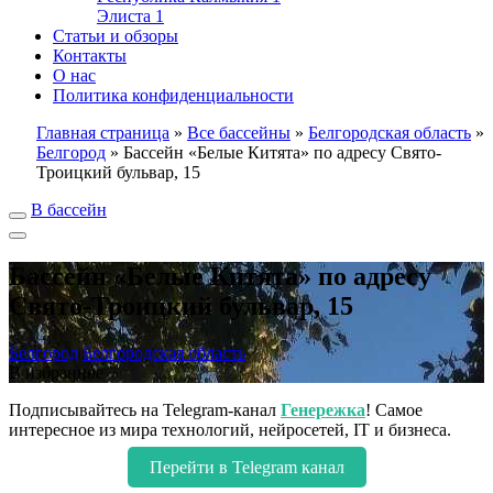
Элиста
1
Статьи и обзоры
Контакты
О нас
Политика конфиденциальности
Главная страница
»
Все бассейны
»
Белгородская область
»
Белгород
»
Бассейн «Белые Китята» по адресу Свято-
Троицкий бульвар, 15
В бассейн
Бассейн «Белые Китята» по адресу
Свято-Троицкий бульвар, 15
Белгород
Белгородская область
В избранное
Подписывайтесь на Telegram-канал
Генережка
! Самое
интересное из мира технологий, нейросетей, IT и бизнеса.
Перейти в Telegram канал