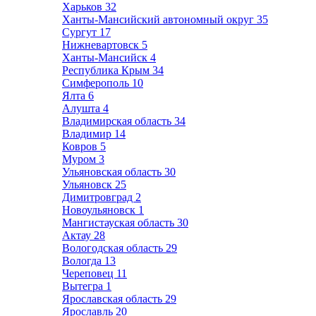
Харьков
32
Ханты-Мансийский автономный округ
35
Сургут
17
Нижневартовск
5
Ханты-Мансийск
4
Республика Крым
34
Симферополь
10
Ялта
6
Алушта
4
Владимирская область
34
Владимир
14
Ковров
5
Муром
3
Ульяновская область
30
Ульяновск
25
Димитровград
2
Новоульяновск
1
Мангистауская область
30
Актау
28
Вологодская область
29
Вологда
13
Череповец
11
Вытегра
1
Ярославская область
29
Ярославль
20