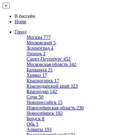
×
В бассейн
Home
Город
Москва
777
Московский
5
Зеленоград
4
Троицк
2
Санкт-Петербург
452
Московская область
342
Балашиха
21
Химки
17
Красногорск
17
Краснодарский край
323
Краснодар
142
Сочи
50
Новороссийск
15
Новосибирская область
236
Новосибирск
192
Бердск
8
Обь
3
Алматы
193
Красноярский край
171