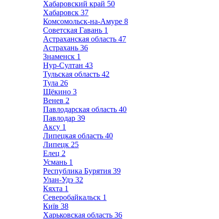
Хабаровский край
50
Хабаровск
37
Комсомольск-на-Амуре
8
Советская Гавань
1
Астраханская область
47
Астрахань
36
Знаменск
1
Нур-Султан
43
Тульская область
42
Тула
26
Щёкино
3
Венев
2
Павлодарская область
40
Павлодар
39
Аксу
1
Липецкая область
40
Липецк
25
Елец
2
Усмань
1
Республика Бурятия
39
Улан-Удэ
32
Кяхта
1
Северобайкальск
1
Київ
38
Харьковская область
36