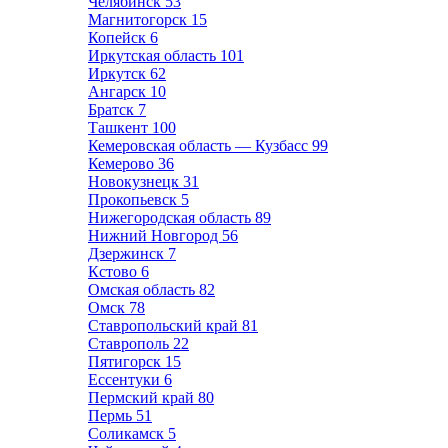
Челябинск
53
Магнитогорск
15
Копейск
6
Иркутская область
101
Иркутск
62
Ангарск
10
Братск
7
Ташкент
100
Кемеровская область — Кузбасс
99
Кемерово
36
Новокузнецк
31
Прокопьевск
5
Нижегородская область
89
Нижний Новгород
56
Дзержинск
7
Кстово
6
Омская область
82
Омск
78
Ставропольский край
81
Ставрополь
22
Пятигорск
15
Ессентуки
6
Пермский край
80
Пермь
51
Соликамск
5