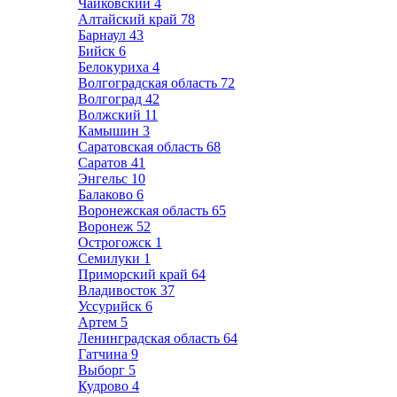
Чайковский
4
Алтайский край
78
Барнаул
43
Бийск
6
Белокуриха
4
Волгоградская область
72
Волгоград
42
Волжский
11
Камышин
3
Саратовская область
68
Саратов
41
Энгельс
10
Балаково
6
Воронежская область
65
Воронеж
52
Острогожск
1
Семилуки
1
Приморский край
64
Владивосток
37
Уссурийск
6
Артем
5
Ленинградская область
64
Гатчина
9
Выборг
5
Кудрово
4