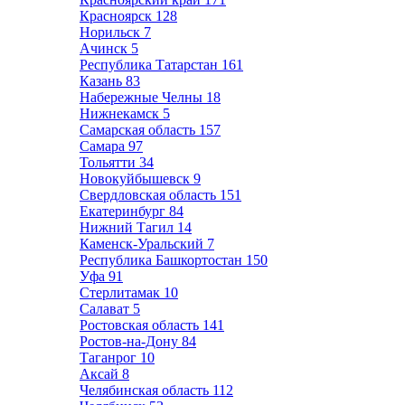
Красноярск
128
Норильск
7
Ачинск
5
Республика Татарстан
161
Казань
83
Набережные Челны
18
Нижнекамск
5
Самарская область
157
Самара
97
Тольятти
34
Новокуйбышевск
9
Свердловская область
151
Екатеринбург
84
Нижний Тагил
14
Каменск-Уральский
7
Республика Башкортостан
150
Уфа
91
Стерлитамак
10
Салават
5
Ростовская область
141
Ростов-на-Дону
84
Таганрог
10
Аксай
8
Челябинская область
112