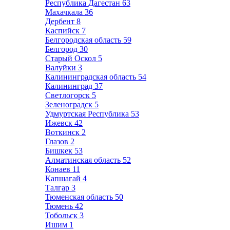
Республика Дагестан
63
Махачкала
36
Дербент
8
Каспийск
7
Белгородская область
59
Белгород
30
Старый Оскол
5
Валуйки
3
Калининградская область
54
Калининград
37
Светлогорск
5
Зеленоградск
5
Удмуртская Республика
53
Ижевск
42
Воткинск
2
Глазов
2
Бишкек
53
Алматинская область
52
Конаев
11
Капшагай
4
Талгар
3
Тюменская область
50
Тюмень
42
Тобольск
3
Ишим
1