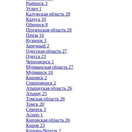
Рыбинск
3
Углич
1
Калужская область
28
Калуга
19
Обнинск
8
Пензенская область
28
Пенза
16
Кузнецк
3
Заречный
2
Одесская область
27
Одесса
23
Черноморск
1
Мурманская область
27
Мурманск
10
Кировск
2
Североморск
2
Атырауская область
26
Атырау
25
Томская область
26
Томск
20
Северск
3
Асино
1
Кировская область
26
Киров
23
Кирово-Чепецк
2