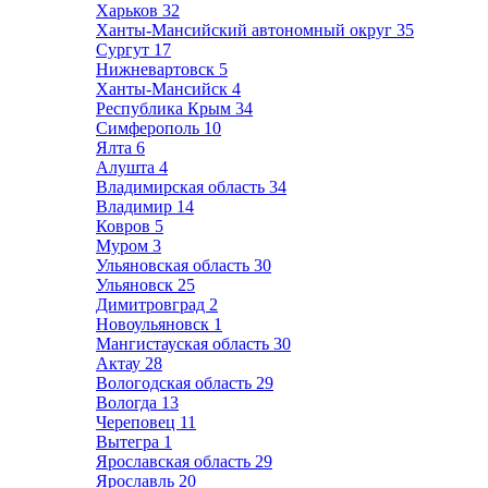
Харьков
32
Ханты-Мансийский автономный округ
35
Сургут
17
Нижневартовск
5
Ханты-Мансийск
4
Республика Крым
34
Симферополь
10
Ялта
6
Алушта
4
Владимирская область
34
Владимир
14
Ковров
5
Муром
3
Ульяновская область
30
Ульяновск
25
Димитровград
2
Новоульяновск
1
Мангистауская область
30
Актау
28
Вологодская область
29
Вологда
13
Череповец
11
Вытегра
1
Ярославская область
29
Ярославль
20