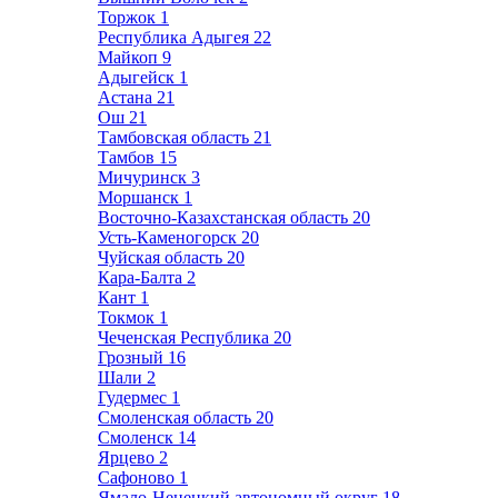
Торжок
1
Республика Адыгея
22
Майкоп
9
Адыгейск
1
Астана
21
Ош
21
Тамбовская область
21
Тамбов
15
Мичуринск
3
Моршанск
1
Восточно-Казахстанская область
20
Усть-Каменогорск
20
Чуйская область
20
Кара-Балта
2
Кант
1
Токмок
1
Чеченская Республика
20
Грозный
16
Шали
2
Гудермес
1
Смоленская область
20
Смоленск
14
Ярцево
2
Сафоново
1
Ямало-Ненецкий автономный округ
18