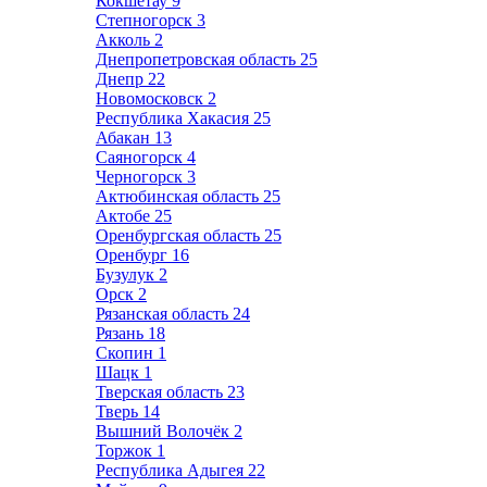
Кокшетау
9
Степногорск
3
Акколь
2
Днепропетровская область
25
Днепр
22
Новомосковск
2
Республика Хакасия
25
Абакан
13
Саяногорск
4
Черногорск
3
Актюбинская область
25
Актобе
25
Оренбургская область
25
Оренбург
16
Бузулук
2
Орск
2
Рязанская область
24
Рязань
18
Скопин
1
Шацк
1
Тверская область
23
Тверь
14
Вышний Волочёк
2
Торжок
1
Республика Адыгея
22