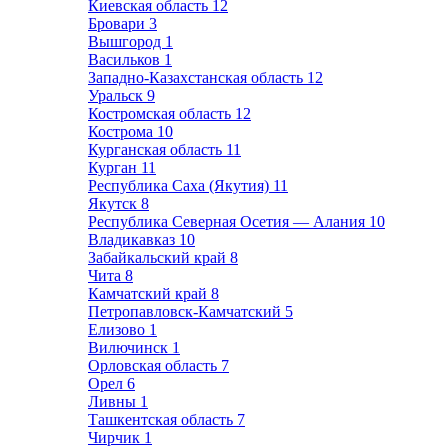
Киевская область
12
Бровари
3
Вышгород
1
Васильков
1
Западно-Казахстанская область
12
Уральск
9
Костромская область
12
Кострома
10
Курганская область
11
Курган
11
Республика Саха (Якутия)
11
Якутск
8
Республика Северная Осетия — Алания
10
Владикавказ
10
Забайкальский край
8
Чита
8
Камчатский край
8
Петропавловск-Камчатский
5
Елизово
1
Вилючинск
1
Орловская область
7
Орел
6
Ливны
1
Ташкентская область
7
Чирчик
1