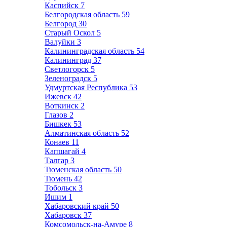
Каспийск
7
Белгородская область
59
Белгород
30
Старый Оскол
5
Валуйки
3
Калининградская область
54
Калининград
37
Светлогорск
5
Зеленоградск
5
Удмуртская Республика
53
Ижевск
42
Воткинск
2
Глазов
2
Бишкек
53
Алматинская область
52
Конаев
11
Капшагай
4
Талгар
3
Тюменская область
50
Тюмень
42
Тобольск
3
Ишим
1
Хабаровский край
50
Хабаровск
37
Комсомольск-на-Амуре
8