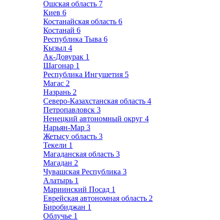
Ошская область
7
Киев
6
Костанайская область
6
Костанай
6
Республика Тыва
6
Кызыл
4
Ак-Довурак
1
Шагонар
1
Республика Ингушетия
5
Магас
2
Назрань
2
Северо-Казахстанская область
4
Петропавловск
3
Ненецкий автономный округ
4
Нарьян-Мар
3
Жетысу область
3
Текели
1
Магаданская область
3
Магадан
2
Чувашская Республика
3
Алатырь
1
Мариинский Посад
1
Еврейская автономная область
2
Биробиджан
1
Облучье
1