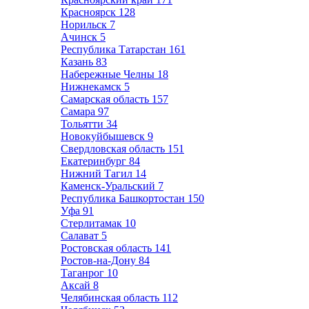
Красноярск
128
Норильск
7
Ачинск
5
Республика Татарстан
161
Казань
83
Набережные Челны
18
Нижнекамск
5
Самарская область
157
Самара
97
Тольятти
34
Новокуйбышевск
9
Свердловская область
151
Екатеринбург
84
Нижний Тагил
14
Каменск-Уральский
7
Республика Башкортостан
150
Уфа
91
Стерлитамак
10
Салават
5
Ростовская область
141
Ростов-на-Дону
84
Таганрог
10
Аксай
8
Челябинская область
112