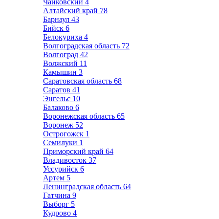
Чайковский
4
Алтайский край
78
Барнаул
43
Бийск
6
Белокуриха
4
Волгоградская область
72
Волгоград
42
Волжский
11
Камышин
3
Саратовская область
68
Саратов
41
Энгельс
10
Балаково
6
Воронежская область
65
Воронеж
52
Острогожск
1
Семилуки
1
Приморский край
64
Владивосток
37
Уссурийск
6
Артем
5
Ленинградская область
64
Гатчина
9
Выборг
5
Кудрово
4