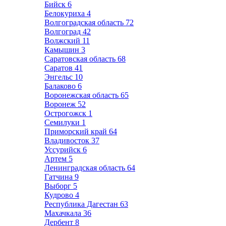
Бийск
6
Белокуриха
4
Волгоградская область
72
Волгоград
42
Волжский
11
Камышин
3
Саратовская область
68
Саратов
41
Энгельс
10
Балаково
6
Воронежская область
65
Воронеж
52
Острогожск
1
Семилуки
1
Приморский край
64
Владивосток
37
Уссурийск
6
Артем
5
Ленинградская область
64
Гатчина
9
Выборг
5
Кудрово
4
Республика Дагестан
63
Махачкала
36
Дербент
8