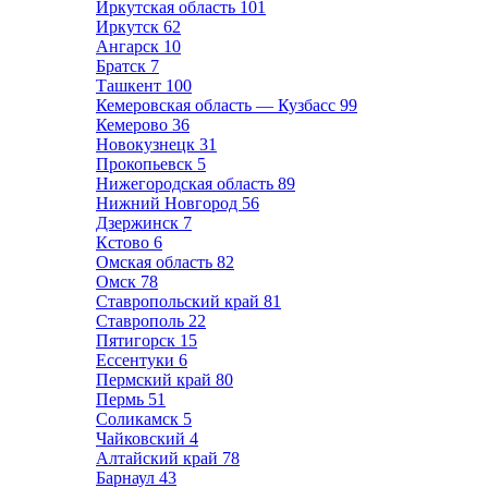
Иркутская область
101
Иркутск
62
Ангарск
10
Братск
7
Ташкент
100
Кемеровская область — Кузбасс
99
Кемерово
36
Новокузнецк
31
Прокопьевск
5
Нижегородская область
89
Нижний Новгород
56
Дзержинск
7
Кстово
6
Омская область
82
Омск
78
Ставропольский край
81
Ставрополь
22
Пятигорск
15
Ессентуки
6
Пермский край
80
Пермь
51
Соликамск
5
Чайковский
4
Алтайский край
78
Барнаул
43