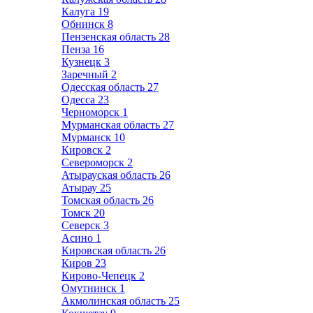
Калуга
19
Обнинск
8
Пензенская область
28
Пенза
16
Кузнецк
3
Заречный
2
Одесская область
27
Одесса
23
Черноморск
1
Мурманская область
27
Мурманск
10
Кировск
2
Североморск
2
Атырауская область
26
Атырау
25
Томская область
26
Томск
20
Северск
3
Асино
1
Кировская область
26
Киров
23
Кирово-Чепецк
2
Омутнинск
1
Акмолинская область
25