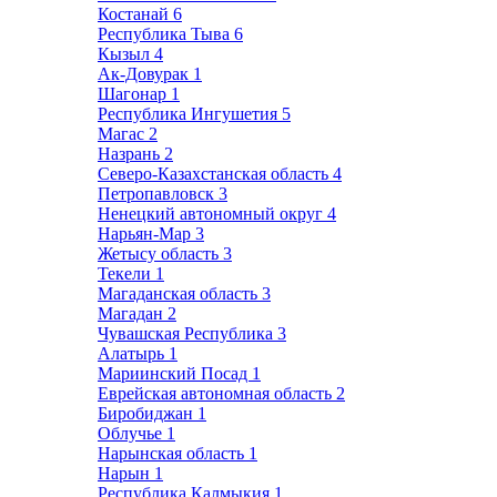
Костанай
6
Республика Тыва
6
Кызыл
4
Ак-Довурак
1
Шагонар
1
Республика Ингушетия
5
Магас
2
Назрань
2
Северо-Казахстанская область
4
Петропавловск
3
Ненецкий автономный округ
4
Нарьян-Мар
3
Жетысу область
3
Текели
1
Магаданская область
3
Магадан
2
Чувашская Республика
3
Алатырь
1
Мариинский Посад
1
Еврейская автономная область
2
Биробиджан
1
Облучье
1
Нарынская область
1
Нарын
1
Республика Калмыкия
1