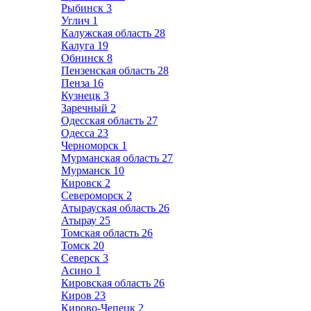
Рыбинск
3
Углич
1
Калужская область
28
Калуга
19
Обнинск
8
Пензенская область
28
Пенза
16
Кузнецк
3
Заречный
2
Одесская область
27
Одесса
23
Черноморск
1
Мурманская область
27
Мурманск
10
Кировск
2
Североморск
2
Атырауская область
26
Атырау
25
Томская область
26
Томск
20
Северск
3
Асино
1
Кировская область
26
Киров
23
Кирово-Чепецк
2