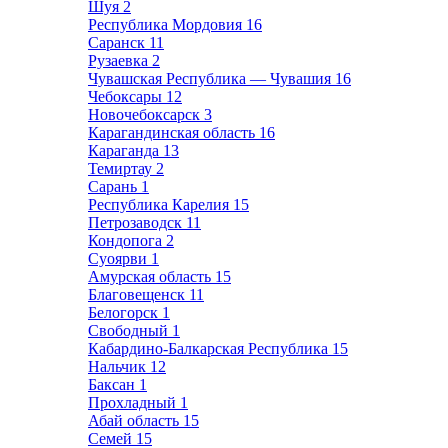
Шуя
2
Республика Мордовия
16
Саранск
11
Рузаевка
2
Чувашская Республика — Чувашия
16
Чебоксары
12
Новочебоксарск
3
Карагандинская область
16
Караганда
13
Темиртау
2
Сарань
1
Республика Карелия
15
Петрозаводск
11
Кондопога
2
Суоярви
1
Амурская область
15
Благовещенск
11
Белогорск
1
Свободный
1
Кабардино-Балкарская Республика
15
Нальчик
12
Баксан
1
Прохладный
1
Абай область
15
Семей
15