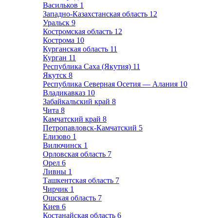
Васильков
1
Западно-Казахстанская область
12
Уральск
9
Костромская область
12
Кострома
10
Курганская область
11
Курган
11
Республика Саха (Якутия)
11
Якутск
8
Республика Северная Осетия — Алания
10
Владикавказ
10
Забайкальский край
8
Чита
8
Камчатский край
8
Петропавловск-Камчатский
5
Елизово
1
Вилючинск
1
Орловская область
7
Орел
6
Ливны
1
Ташкентская область
7
Чирчик
1
Ошская область
7
Киев
6
Костанайская область
6