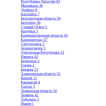
Республика Дагестан
63
Махачкала
36
Дербент
8
Каспийск
7
Белгородская область
59
Белгород
30
Старый Оскол
5
Валуйки
3
Калининградская область
54
Калининград
37
Светлогорск
5
Зеленоградск
5
Удмуртская Республика
53
Ижевск
42
Воткинск
2
Глазов
2
Бишкек
53
Алматинская область
52
Конаев
11
Капшагай
4
Талгар
3
Тюменская область
50
Тюмень
42
Тобольск
3
Ишим
1