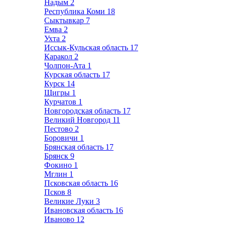
Надым
2
Республика Коми
18
Сыктывкар
7
Емва
2
Ухта
2
Иссык-Кульская область
17
Каракол
2
Чолпон-Ата
1
Курская область
17
Курск
14
Щигры
1
Курчатов
1
Новгородская область
17
Великий Новгород
11
Пестово
2
Боровичи
1
Брянская область
17
Брянск
9
Фокино
1
Мглин
1
Псковская область
16
Псков
8
Великие Луки
3
Ивановская область
16
Иваново
12