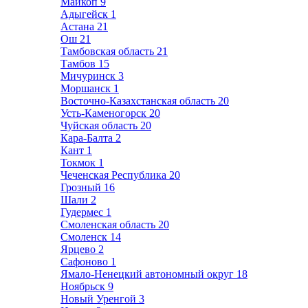
Майкоп
9
Адыгейск
1
Астана
21
Ош
21
Тамбовская область
21
Тамбов
15
Мичуринск
3
Моршанск
1
Восточно-Казахстанская область
20
Усть-Каменогорск
20
Чуйская область
20
Кара-Балта
2
Кант
1
Токмок
1
Чеченская Республика
20
Грозный
16
Шали
2
Гудермес
1
Смоленская область
20
Смоленск
14
Ярцево
2
Сафоново
1
Ямало-Ненецкий автономный округ
18
Ноябрьск
9
Новый Уренгой
3