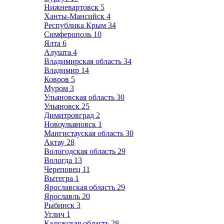
Нижневартовск
5
Ханты-Мансийск
4
Республика Крым
34
Симферополь
10
Ялта
6
Алушта
4
Владимирская область
34
Владимир
14
Ковров
5
Муром
3
Ульяновская область
30
Ульяновск
25
Димитровград
2
Новоульяновск
1
Мангистауская область
30
Актау
28
Вологодская область
29
Вологда
13
Череповец
11
Вытегра
1
Ярославская область
29
Ярославль
20
Рыбинск
3
Углич
1
Калужская область
28