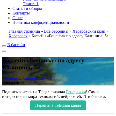
Элиста
1
Статьи и обзоры
Контакты
О нас
Политика конфиденциальности
Главная страница
»
Все бассейны
»
Хабаровский край
»
Хабаровск
»
Бассейн «Бонанза» по адресу Калинина, 5а
В бассейн
Бассейн «Бонанза» по адресу
Калинина, 5а
Хабаровск
Хабаровский край
В избранное
Подписывайтесь на Telegram-канал
Генережка
! Самое
интересное из мира технологий, нейросетей, IT и бизнеса.
Перейти в Telegram канал