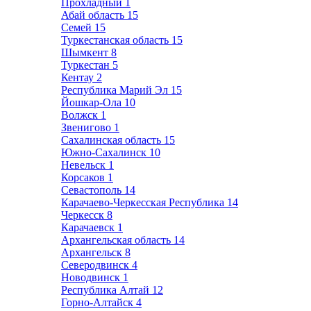
Прохладный
1
Абай область
15
Семей
15
Туркестанская область
15
Шымкент
8
Туркестан
5
Кентау
2
Республика Марий Эл
15
Йошкар-Ола
10
Волжск
1
Звенигово
1
Сахалинская область
15
Южно-Сахалинск
10
Невельск
1
Корсаков
1
Севастополь
14
Карачаево-Черкесская Республика
14
Черкесск
8
Карачаевск
1
Архангельская область
14
Архангельск
8
Северодвинск
4
Новодвинск
1
Республика Алтай
12
Горно-Алтайск
4