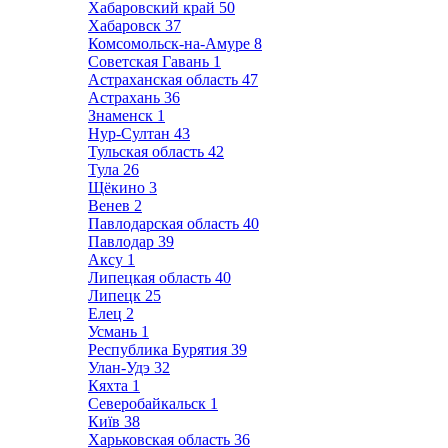
Хабаровский край
50
Хабаровск
37
Комсомольск-на-Амуре
8
Советская Гавань
1
Астраханская область
47
Астрахань
36
Знаменск
1
Нур-Султан
43
Тульская область
42
Тула
26
Щёкино
3
Венев
2
Павлодарская область
40
Павлодар
39
Аксу
1
Липецкая область
40
Липецк
25
Елец
2
Усмань
1
Республика Бурятия
39
Улан-Удэ
32
Кяхта
1
Северобайкальск
1
Київ
38
Харьковская область
36