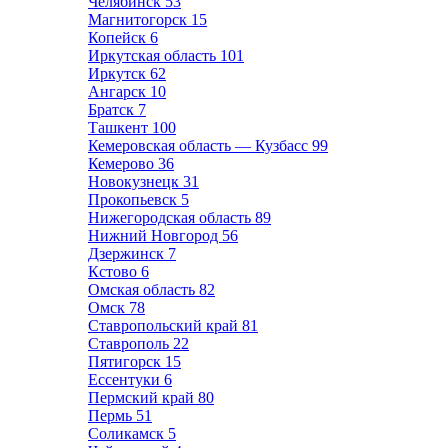
Челябинск
53
Магнитогорск
15
Копейск
6
Иркутская область
101
Иркутск
62
Ангарск
10
Братск
7
Ташкент
100
Кемеровская область — Кузбасс
99
Кемерово
36
Новокузнецк
31
Прокопьевск
5
Нижегородская область
89
Нижний Новгород
56
Дзержинск
7
Кстово
6
Омская область
82
Омск
78
Ставропольский край
81
Ставрополь
22
Пятигорск
15
Ессентуки
6
Пермский край
80
Пермь
51
Соликамск
5