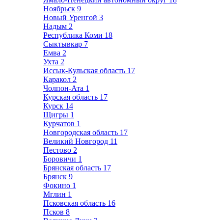
Ноябрьск
9
Новый Уренгой
3
Надым
2
Республика Коми
18
Сыктывкар
7
Емва
2
Ухта
2
Иссык-Кульская область
17
Каракол
2
Чолпон-Ата
1
Курская область
17
Курск
14
Щигры
1
Курчатов
1
Новгородская область
17
Великий Новгород
11
Пестово
2
Боровичи
1
Брянская область
17
Брянск
9
Фокино
1
Мглин
1
Псковская область
16
Псков
8