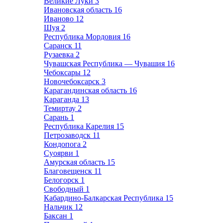
Великие Луки
3
Ивановская область
16
Иваново
12
Шуя
2
Республика Мордовия
16
Саранск
11
Рузаевка
2
Чувашская Республика — Чувашия
16
Чебоксары
12
Новочебоксарск
3
Карагандинская область
16
Караганда
13
Темиртау
2
Сарань
1
Республика Карелия
15
Петрозаводск
11
Кондопога
2
Суоярви
1
Амурская область
15
Благовещенск
11
Белогорск
1
Свободный
1
Кабардино-Балкарская Республика
15
Нальчик
12
Баксан
1