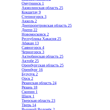
Омутнинск
1
Акмолинская область
25
Кокшетау
9
Степногорск
3
Акколь
2
Днепропетровская область
25
Днепр
22
Новомосковск
2
Республика Хакасия
25
Абакан
13
Саяногорск
4
Черногорск
3
Актюбинская область
25
Актобе
25
Оренбургская область
25
Оренбург
16
Бузулук
2
Орск
2
Рязанская область
24
Рязань
18
Скопин
1
Шацк
1
Тверская область
23
Тверь
14
Вышний Волочёк
2