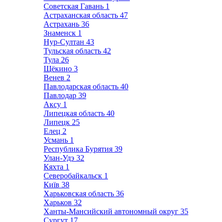
Советская Гавань
1
Астраханская область
47
Астрахань
36
Знаменск
1
Нур-Султан
43
Тульская область
42
Тула
26
Щёкино
3
Венев
2
Павлодарская область
40
Павлодар
39
Аксу
1
Липецкая область
40
Липецк
25
Елец
2
Усмань
1
Республика Бурятия
39
Улан-Удэ
32
Кяхта
1
Северобайкальск
1
Київ
38
Харьковская область
36
Харьков
32
Ханты-Мансийский автономный округ
35
Сургут
17