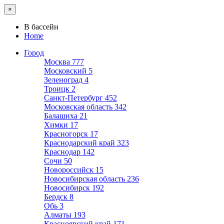
×
В бассейн
Home
Город
Москва
777
Московский
5
Зеленоград
4
Троицк
2
Санкт-Петербург
452
Московская область
342
Балашиха
21
Химки
17
Красногорск
17
Краснодарский край
323
Краснодар
142
Сочи
50
Новороссийск
15
Новосибирская область
236
Новосибирск
192
Бердск
8
Обь
3
Алматы
193
Красноярский край
171