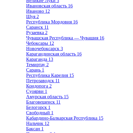
Великие Луки
3
Ивановская область
16
Иваново
12
Шуя
2
Республика Мордовия
16
Саранск
11
Рузаевка
2
Чувашская Республика — Чувашия
16
Чебоксары
12
Новочебоксарск
3
Карагандинская область
16
Караганда
13
Темиртау
2
Сарань
1
Республика Карелия
15
Петрозаводск
11
Кондопога
2
Суоярви
1
Амурская область
15
Благовещенск
11
Белогорск
1
Свободный
1
Кабардино-Балкарская Республика
15
Нальчик
12
Баксан
1