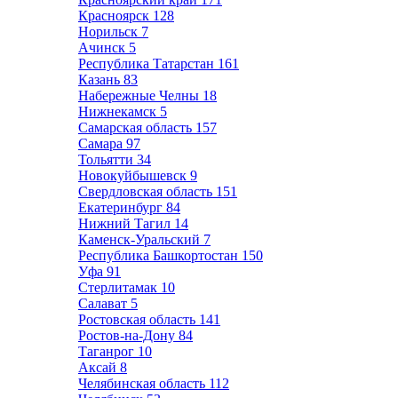
Красноярск
128
Норильск
7
Ачинск
5
Республика Татарстан
161
Казань
83
Набережные Челны
18
Нижнекамск
5
Самарская область
157
Самара
97
Тольятти
34
Новокуйбышевск
9
Свердловская область
151
Екатеринбург
84
Нижний Тагил
14
Каменск-Уральский
7
Республика Башкортостан
150
Уфа
91
Стерлитамак
10
Салават
5
Ростовская область
141
Ростов-на-Дону
84
Таганрог
10
Аксай
8
Челябинская область
112