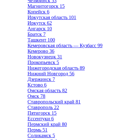
Челябинск
53
Магнитогорск
15
Копейск
6
Иркутская область
101
Иркутск
62
Ангарск
10
Братск
7
Ташкент
100
Кемеровская область — Кузбасс
99
Кемерово
36
Новокузнецк
31
Прокопьевск
5
Нижегородская область
89
Нижний Новгород
56
Дзержинск
7
Кстово
6
Омская область
82
Омск
78
Ставропольский край
81
Ставрополь
22
Пятигорск
15
Ессентуки
6
Пермский край
80
Пермь
51
Соликамск
5