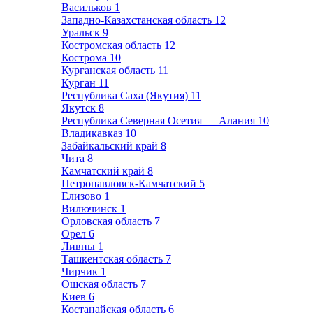
Васильков
1
Западно-Казахстанская область
12
Уральск
9
Костромская область
12
Кострома
10
Курганская область
11
Курган
11
Республика Саха (Якутия)
11
Якутск
8
Республика Северная Осетия — Алания
10
Владикавказ
10
Забайкальский край
8
Чита
8
Камчатский край
8
Петропавловск-Камчатский
5
Елизово
1
Вилючинск
1
Орловская область
7
Орел
6
Ливны
1
Ташкентская область
7
Чирчик
1
Ошская область
7
Киев
6
Костанайская область
6