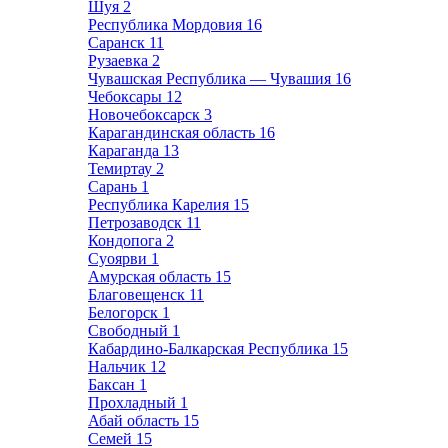
Шуя
2
Республика Мордовия
16
Саранск
11
Рузаевка
2
Чувашская Республика — Чувашия
16
Чебоксары
12
Новочебоксарск
3
Карагандинская область
16
Караганда
13
Темиртау
2
Сарань
1
Республика Карелия
15
Петрозаводск
11
Кондопога
2
Суоярви
1
Амурская область
15
Благовещенск
11
Белогорск
1
Свободный
1
Кабардино-Балкарская Республика
15
Нальчик
12
Баксан
1
Прохладный
1
Абай область
15
Семей
15