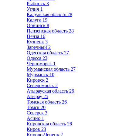
Рыбинск
3
Углич
1
Калужская область
28
Калуга
19
Обнинск
8
Пензенская область
28
Пенза
16
Кузнецк
3
Заречный
2
Одесская область
27
Одесса
23
Черноморск
1
Мурманская область
27
Мурманск
10
Кировск
2
Североморск
2
Атырауская область
26
Атырау
25
Томская область
26
Томск
20
Северск
3
Асино
1
Кировская область
26
Киров
23
Кирово-Чепецк
2