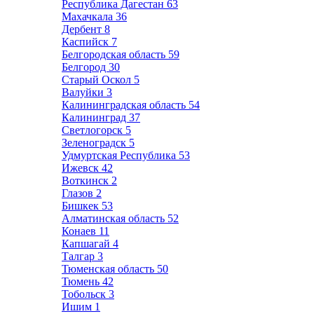
Республика Дагестан
63
Махачкала
36
Дербент
8
Каспийск
7
Белгородская область
59
Белгород
30
Старый Оскол
5
Валуйки
3
Калининградская область
54
Калининград
37
Светлогорск
5
Зеленоградск
5
Удмуртская Республика
53
Ижевск
42
Воткинск
2
Глазов
2
Бишкек
53
Алматинская область
52
Конаев
11
Капшагай
4
Талгар
3
Тюменская область
50
Тюмень
42
Тобольск
3
Ишим
1