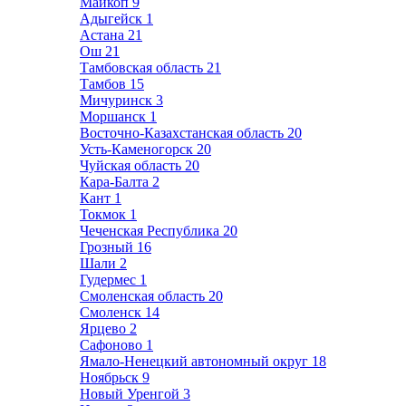
Майкоп
9
Адыгейск
1
Астана
21
Ош
21
Тамбовская область
21
Тамбов
15
Мичуринск
3
Моршанск
1
Восточно-Казахстанская область
20
Усть-Каменогорск
20
Чуйская область
20
Кара-Балта
2
Кант
1
Токмок
1
Чеченская Республика
20
Грозный
16
Шали
2
Гудермес
1
Смоленская область
20
Смоленск
14
Ярцево
2
Сафоново
1
Ямало-Ненецкий автономный округ
18
Ноябрьск
9
Новый Уренгой
3