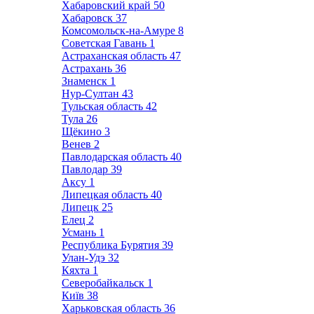
Хабаровский край
50
Хабаровск
37
Комсомольск-на-Амуре
8
Советская Гавань
1
Астраханская область
47
Астрахань
36
Знаменск
1
Нур-Султан
43
Тульская область
42
Тула
26
Щёкино
3
Венев
2
Павлодарская область
40
Павлодар
39
Аксу
1
Липецкая область
40
Липецк
25
Елец
2
Усмань
1
Республика Бурятия
39
Улан-Удэ
32
Кяхта
1
Северобайкальск
1
Київ
38
Харьковская область
36