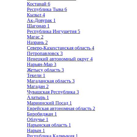
Костанай
6
Республика Тыва
6
Кызыл
4
Ак-Довурак
1
Шагонар
1
Республика Ингушетия
5
Магас
2
Назрань
2
Северо-Казахстанская область
4
Петропавловск
3
Ненецкий автономный округ
4
Нарьян-Мар
3
Жетысу область
3
Текели
1
Магаданская область
3
Магадан
2
Чувашская Республика
3
Алатырь
1
Мариинский Посад
1
Еврейская автономная область
2
Биробиджан
1
Облучье
1
Нарынская область
1
Нарын
1
Республика Калмыкия
1