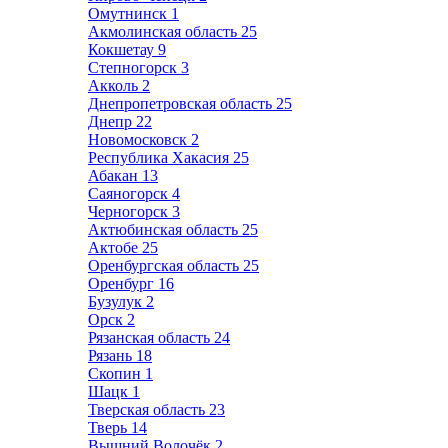
Омутнинск
1
Акмолинская область
25
Кокшетау
9
Степногорск
3
Акколь
2
Днепропетровская область
25
Днепр
22
Новомосковск
2
Республика Хакасия
25
Абакан
13
Саяногорск
4
Черногорск
3
Актюбинская область
25
Актобе
25
Оренбургская область
25
Оренбург
16
Бузулук
2
Орск
2
Рязанская область
24
Рязань
18
Скопин
1
Шацк
1
Тверская область
23
Тверь
14
Вышний Волочёк
2