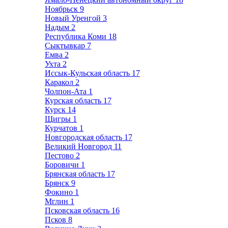
Ноябрьск
9
Новый Уренгой
3
Надым
2
Республика Коми
18
Сыктывкар
7
Емва
2
Ухта
2
Иссык-Кульская область
17
Каракол
2
Чолпон-Ата
1
Курская область
17
Курск
14
Щигры
1
Курчатов
1
Новгородская область
17
Великий Новгород
11
Пестово
2
Боровичи
1
Брянская область
17
Брянск
9
Фокино
1
Мглин
1
Псковская область
16
Псков
8