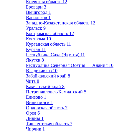
Киевская область
12
Бровари
3
Вышгород
1
Васильков
1
Западно-Казахстанская область
12
Уральск
9
Костромская область
12
Кострома
10
Курганская область
11
Курган
11
Республика Саха (Якутия)
11
Якутск
8
Республика Северная Осетия — Алания
10
Владикавказ
10
Забайкальский край
8
Чита
8
Камчатский край
8
Петропавловск-Камчатский
5
Елизово
1
Вилючинск
1
Орловская область
7
Орел
6
Ливны
1
Ташкентская область
7
Чирчик
1