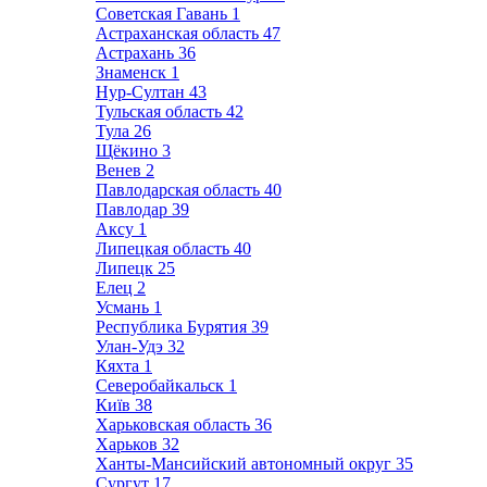
Советская Гавань
1
Астраханская область
47
Астрахань
36
Знаменск
1
Нур-Султан
43
Тульская область
42
Тула
26
Щёкино
3
Венев
2
Павлодарская область
40
Павлодар
39
Аксу
1
Липецкая область
40
Липецк
25
Елец
2
Усмань
1
Республика Бурятия
39
Улан-Удэ
32
Кяхта
1
Северобайкальск
1
Київ
38
Харьковская область
36
Харьков
32
Ханты-Мансийский автономный округ
35
Сургут
17