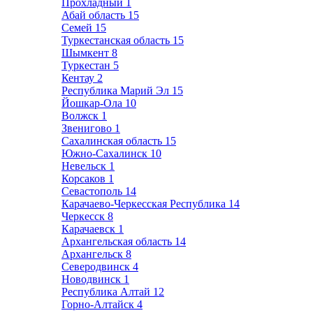
Прохладный
1
Абай область
15
Семей
15
Туркестанская область
15
Шымкент
8
Туркестан
5
Кентау
2
Республика Марий Эл
15
Йошкар-Ола
10
Волжск
1
Звенигово
1
Сахалинская область
15
Южно-Сахалинск
10
Невельск
1
Корсаков
1
Севастополь
14
Карачаево-Черкесская Республика
14
Черкесск
8
Карачаевск
1
Архангельская область
14
Архангельск
8
Северодвинск
4
Новодвинск
1
Республика Алтай
12
Горно-Алтайск
4