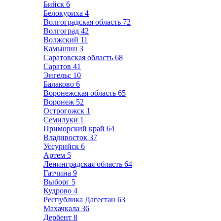
Бийск
6
Белокуриха
4
Волгоградская область
72
Волгоград
42
Волжский
11
Камышин
3
Саратовская область
68
Саратов
41
Энгельс
10
Балаково
6
Воронежская область
65
Воронеж
52
Острогожск
1
Семилуки
1
Приморский край
64
Владивосток
37
Уссурийск
6
Артем
5
Ленинградская область
64
Гатчина
9
Выборг
5
Кудрово
4
Республика Дагестан
63
Махачкала
36
Дербент
8