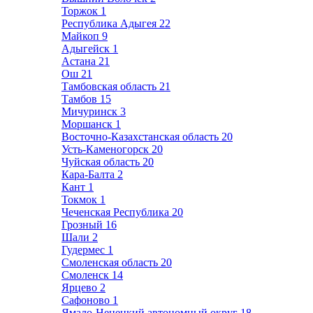
Торжок
1
Республика Адыгея
22
Майкоп
9
Адыгейск
1
Астана
21
Ош
21
Тамбовская область
21
Тамбов
15
Мичуринск
3
Моршанск
1
Восточно-Казахстанская область
20
Усть-Каменогорск
20
Чуйская область
20
Кара-Балта
2
Кант
1
Токмок
1
Чеченская Республика
20
Грозный
16
Шали
2
Гудермес
1
Смоленская область
20
Смоленск
14
Ярцево
2
Сафоново
1
Ямало-Ненецкий автономный округ
18