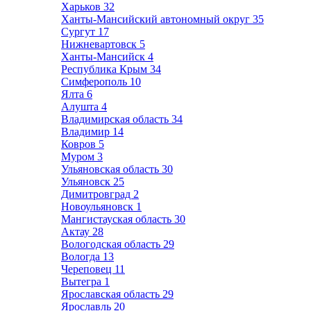
Харьков
32
Ханты-Мансийский автономный округ
35
Сургут
17
Нижневартовск
5
Ханты-Мансийск
4
Республика Крым
34
Симферополь
10
Ялта
6
Алушта
4
Владимирская область
34
Владимир
14
Ковров
5
Муром
3
Ульяновская область
30
Ульяновск
25
Димитровград
2
Новоульяновск
1
Мангистауская область
30
Актау
28
Вологодская область
29
Вологда
13
Череповец
11
Вытегра
1
Ярославская область
29
Ярославль
20