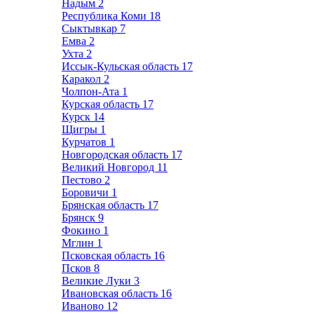
Надым
2
Республика Коми
18
Сыктывкар
7
Емва
2
Ухта
2
Иссык-Кульская область
17
Каракол
2
Чолпон-Ата
1
Курская область
17
Курск
14
Щигры
1
Курчатов
1
Новгородская область
17
Великий Новгород
11
Пестово
2
Боровичи
1
Брянская область
17
Брянск
9
Фокино
1
Мглин
1
Псковская область
16
Псков
8
Великие Луки
3
Ивановская область
16
Иваново
12