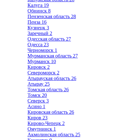
Калуга
19
Обнинск
8
Пензенская область
28
Пенза
16
Кузнецк
3
Заречный
2
Одесская область
27
Одесса
23
Черноморск
1
Мурманская область
27
Мурманск
10
Кировск
2
Североморск
2
Атырауская область
26
Атырау
25
Томская область
26
Томск
20
Северск
3
Асино
1
Кировская область
26
Киров
23
Кирово-Чепецк
2
Омутнинск
1
Акмолинская область
25