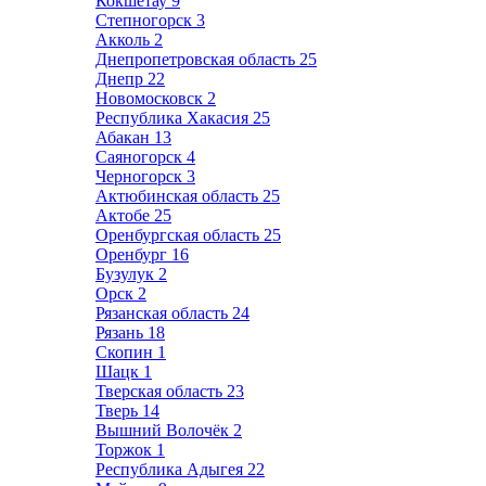
Кокшетау
9
Степногорск
3
Акколь
2
Днепропетровская область
25
Днепр
22
Новомосковск
2
Республика Хакасия
25
Абакан
13
Саяногорск
4
Черногорск
3
Актюбинская область
25
Актобе
25
Оренбургская область
25
Оренбург
16
Бузулук
2
Орск
2
Рязанская область
24
Рязань
18
Скопин
1
Шацк
1
Тверская область
23
Тверь
14
Вышний Волочёк
2
Торжок
1
Республика Адыгея
22