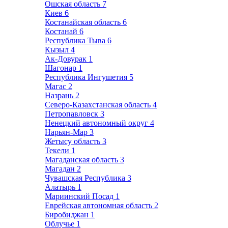
Ошская область
7
Киев
6
Костанайская область
6
Костанай
6
Республика Тыва
6
Кызыл
4
Ак-Довурак
1
Шагонар
1
Республика Ингушетия
5
Магас
2
Назрань
2
Северо-Казахстанская область
4
Петропавловск
3
Ненецкий автономный округ
4
Нарьян-Мар
3
Жетысу область
3
Текели
1
Магаданская область
3
Магадан
2
Чувашская Республика
3
Алатырь
1
Мариинский Посад
1
Еврейская автономная область
2
Биробиджан
1
Облучье
1