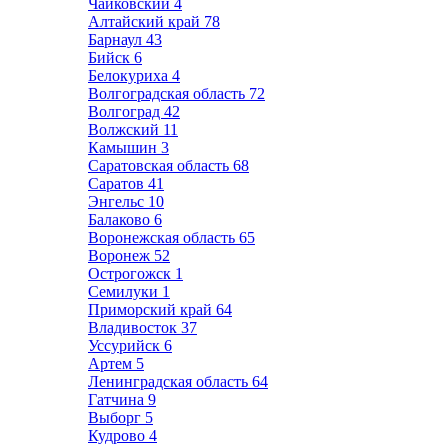
Чайковский
4
Алтайский край
78
Барнаул
43
Бийск
6
Белокуриха
4
Волгоградская область
72
Волгоград
42
Волжский
11
Камышин
3
Саратовская область
68
Саратов
41
Энгельс
10
Балаково
6
Воронежская область
65
Воронеж
52
Острогожск
1
Семилуки
1
Приморский край
64
Владивосток
37
Уссурийск
6
Артем
5
Ленинградская область
64
Гатчина
9
Выборг
5
Кудрово
4