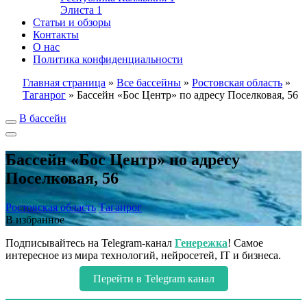
Элиста
1
Статьи и обзоры
Контакты
О нас
Политика конфиденциальности
Главная страница
»
Все бассейны
»
Ростовская область
»
Таганрог
»
Бассейн «Бос Центр» по адресу Поселковая, 56
В бассейн
Бассейн «Бос Центр» по адресу
Поселковая, 56
Ростовская область
Таганрог
В избранное
Подписывайтесь на Telegram-канал
Генережка
! Самое
интересное из мира технологий, нейросетей, IT и бизнеса.
Перейти в Telegram канал