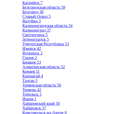
Каспийск
7
Белгородская область
59
Белгород
30
Старый Оскол
5
Валуйки
3
Калининградская область
54
Калининград
37
Светлогорск
5
Зеленоградск
5
Удмуртская Республика
53
Ижевск
42
Воткинск
2
Глазов
2
Бишкек
53
Алматинская область
52
Конаев
11
Капшагай
4
Талгар
3
Тюменская область
50
Тюмень
42
Тобольск
3
Ишим
1
Хабаровский край
50
Хабаровск
37
Комсомольск-на-Амуре
8