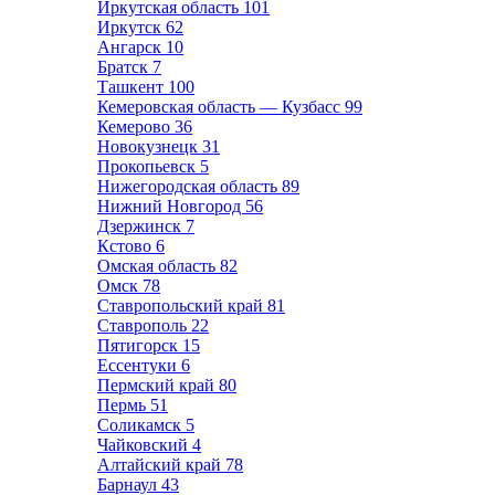
Иркутская область
101
Иркутск
62
Ангарск
10
Братск
7
Ташкент
100
Кемеровская область — Кузбасс
99
Кемерово
36
Новокузнецк
31
Прокопьевск
5
Нижегородская область
89
Нижний Новгород
56
Дзержинск
7
Кстово
6
Омская область
82
Омск
78
Ставропольский край
81
Ставрополь
22
Пятигорск
15
Ессентуки
6
Пермский край
80
Пермь
51
Соликамск
5
Чайковский
4
Алтайский край
78
Барнаул
43