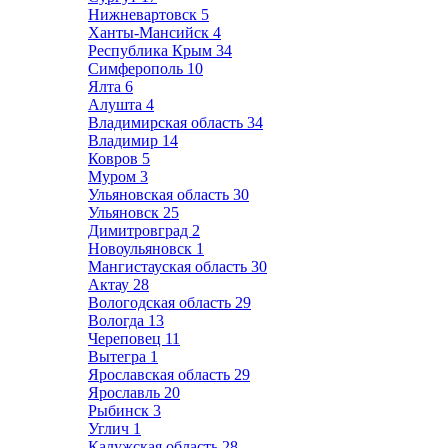
Нижневартовск
5
Ханты-Мансийск
4
Республика Крым
34
Симферополь
10
Ялта
6
Алушта
4
Владимирская область
34
Владимир
14
Ковров
5
Муром
3
Ульяновская область
30
Ульяновск
25
Димитровград
2
Новоульяновск
1
Мангистауская область
30
Актау
28
Вологодская область
29
Вологда
13
Череповец
11
Вытегра
1
Ярославская область
29
Ярославль
20
Рыбинск
3
Углич
1
Калужская область
28