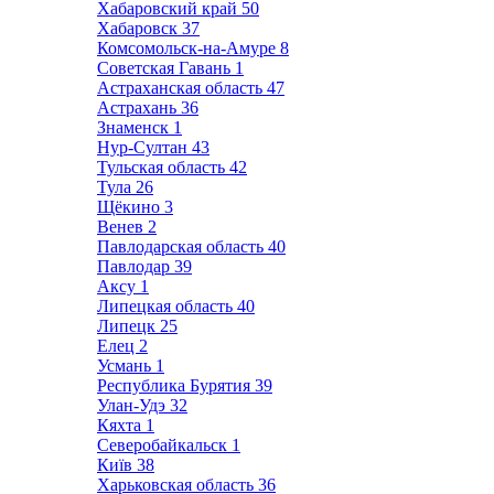
Хабаровский край
50
Хабаровск
37
Комсомольск-на-Амуре
8
Советская Гавань
1
Астраханская область
47
Астрахань
36
Знаменск
1
Нур-Султан
43
Тульская область
42
Тула
26
Щёкино
3
Венев
2
Павлодарская область
40
Павлодар
39
Аксу
1
Липецкая область
40
Липецк
25
Елец
2
Усмань
1
Республика Бурятия
39
Улан-Удэ
32
Кяхта
1
Северобайкальск
1
Київ
38
Харьковская область
36