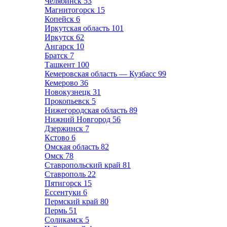
Челябинск
53
Магнитогорск
15
Копейск
6
Иркутская область
101
Иркутск
62
Ангарск
10
Братск
7
Ташкент
100
Кемеровская область — Кузбасс
99
Кемерово
36
Новокузнецк
31
Прокопьевск
5
Нижегородская область
89
Нижний Новгород
56
Дзержинск
7
Кстово
6
Омская область
82
Омск
78
Ставропольский край
81
Ставрополь
22
Пятигорск
15
Ессентуки
6
Пермский край
80
Пермь
51
Соликамск
5