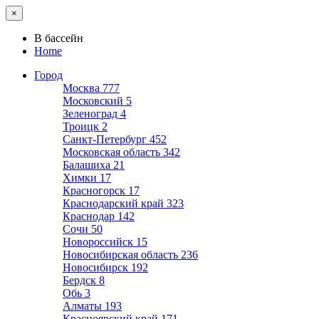
×
В бассейн
Home
Город
Москва
777
Московский
5
Зеленоград
4
Троицк
2
Санкт-Петербург
452
Московская область
342
Балашиха
21
Химки
17
Красногорск
17
Краснодарский край
323
Краснодар
142
Сочи
50
Новороссийск
15
Новосибирская область
236
Новосибирск
192
Бердск
8
Обь
3
Алматы
193
Красноярский край
171