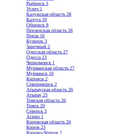
Рыбинск
3
Углич
1
Калужская область
28
Калуга
19
Обнинск
8
Пензенская область
28
Пенза
16
Кузнецк
3
Заречный
2
Одесская область
27
Одесса
23
Черноморск
1
Мурманская область
27
Мурманск
10
Кировск
2
Североморск
2
Атырауская область
26
Атырау
25
Томская область
26
Томск
20
Северск
3
Асино
1
Кировская область
26
Киров
23
Кирово-Чепецк
2