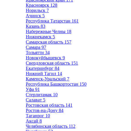
Красноярск
128
Норильск
7
Ачинск
5
Республика Татарстан
161
Казань
83
Набережные Челны
18
Нижнекамск
5
Самарская область
157
Самара
97
Тольятти
34
Новокуйбышевск
9
Свердловская область
151
Екатеринбург
84
Нижний Тагил
14
Каменск-Уральский
7
Республика Башкортостан
150
Уфа
91
Стерлитамак
10
Салават
5
Ростовская область
141
Ростов-на-Дону
84
Таганрог
10
Аксай
8
Челябинская область
112