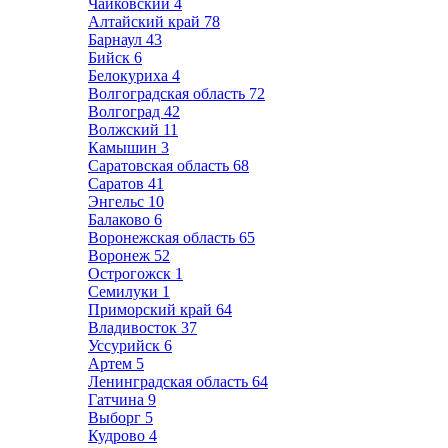
Чайковский
4
Алтайский край
78
Барнаул
43
Бийск
6
Белокуриха
4
Волгоградская область
72
Волгоград
42
Волжский
11
Камышин
3
Саратовская область
68
Саратов
41
Энгельс
10
Балаково
6
Воронежская область
65
Воронеж
52
Острогожск
1
Семилуки
1
Приморский край
64
Владивосток
37
Уссурийск
6
Артем
5
Ленинградская область
64
Гатчина
9
Выборг
5
Кудрово
4