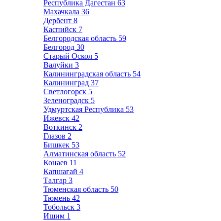
Республика Дагестан
63
Махачкала
36
Дербент
8
Каспийск
7
Белгородская область
59
Белгород
30
Старый Оскол
5
Валуйки
3
Калининградская область
54
Калининград
37
Светлогорск
5
Зеленоградск
5
Удмуртская Республика
53
Ижевск
42
Воткинск
2
Глазов
2
Бишкек
53
Алматинская область
52
Конаев
11
Капшагай
4
Талгар
3
Тюменская область
50
Тюмень
42
Тобольск
3
Ишим
1