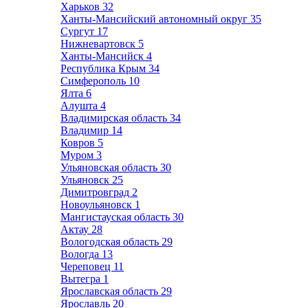
Харьков
32
Ханты-Мансийский автономный округ
35
Сургут
17
Нижневартовск
5
Ханты-Мансийск
4
Республика Крым
34
Симферополь
10
Ялта
6
Алушта
4
Владимирская область
34
Владимир
14
Ковров
5
Муром
3
Ульяновская область
30
Ульяновск
25
Димитровград
2
Новоульяновск
1
Мангистауская область
30
Актау
28
Вологодская область
29
Вологда
13
Череповец
11
Вытегра
1
Ярославская область
29
Ярославль
20