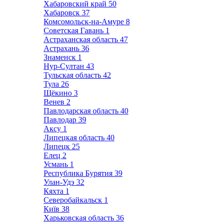
Хабаровский край
50
Хабаровск
37
Комсомольск-на-Амуре
8
Советская Гавань
1
Астраханская область
47
Астрахань
36
Знаменск
1
Нур-Султан
43
Тульская область
42
Тула
26
Щёкино
3
Венев
2
Павлодарская область
40
Павлодар
39
Аксу
1
Липецкая область
40
Липецк
25
Елец
2
Усмань
1
Республика Бурятия
39
Улан-Удэ
32
Кяхта
1
Северобайкальск
1
Київ
38
Харьковская область
36