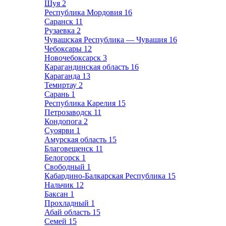
Шуя
2
Республика Мордовия
16
Саранск
11
Рузаевка
2
Чувашская Республика — Чувашия
16
Чебоксары
12
Новочебоксарск
3
Карагандинская область
16
Караганда
13
Темиртау
2
Сарань
1
Республика Карелия
15
Петрозаводск
11
Кондопога
2
Суоярви
1
Амурская область
15
Благовещенск
11
Белогорск
1
Свободный
1
Кабардино-Балкарская Республика
15
Нальчик
12
Баксан
1
Прохладный
1
Абай область
15
Семей
15