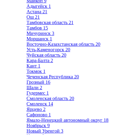
Майкоп
9
Адыгейск
1
Астана
21
Ош
21
Тамбовская область
21
Тамбов
15
Мичуринск
3
Моршанск
1
Восточно-Казахстанская область
20
Усть-Каменогорск
20
Чуйская область
20
Кара-Балта
2
Кант
1
Токмок
1
Чеченская Республика
20
Грозный
16
Шали
2
Гудермес
1
Смоленская область
20
Смоленск
14
Ярцево
2
Сафоново
1
Ямало-Ненецкий автономный округ
18
Ноябрьск
9
Новый Уренгой
3