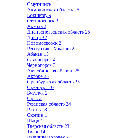
Омутнинск
1
Акмолинская область
25
Кокшетау
9
Степногорск
3
Акколь
2
Днепропетровская область
25
Днепр
22
Новомосковск
2
Республика Хакасия
25
Абакан
13
Саяногорск
4
Черногорск
3
Актюбинская область
25
Актобе
25
Оренбургская область
25
Оренбург
16
Бузулук
2
Орск
2
Рязанская область
24
Рязань
18
Скопин
1
Шацк
1
Тверская область
23
Тверь
14
Вышний Волочёк
2