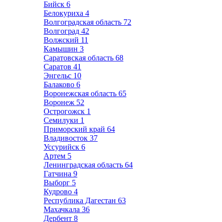
Бийск
6
Белокуриха
4
Волгоградская область
72
Волгоград
42
Волжский
11
Камышин
3
Саратовская область
68
Саратов
41
Энгельс
10
Балаково
6
Воронежская область
65
Воронеж
52
Острогожск
1
Семилуки
1
Приморский край
64
Владивосток
37
Уссурийск
6
Артем
5
Ленинградская область
64
Гатчина
9
Выборг
5
Кудрово
4
Республика Дагестан
63
Махачкала
36
Дербент
8