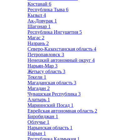
Костанай
6
Республика Тыва
6
Кызыл
4
Ак-Довурак
1
Шагонар
1
Республика Ингушетия
5
Магас
2
Назрань
2
Северо-Казахстанская область
4
Петропавловск
3
Ненецкий автономный округ
4
Нарьян-Мар
3
Жетысу область
3
Текели
1
Магаданская область
3
Магадан
2
Чувашская Республика
3
Алатырь
1
Мариинский Посад
1
Еврейская автономная область
2
Биробиджан
1
Облучье
1
Нарынская область
1
Нарын
1
Республика Калмыкия
1