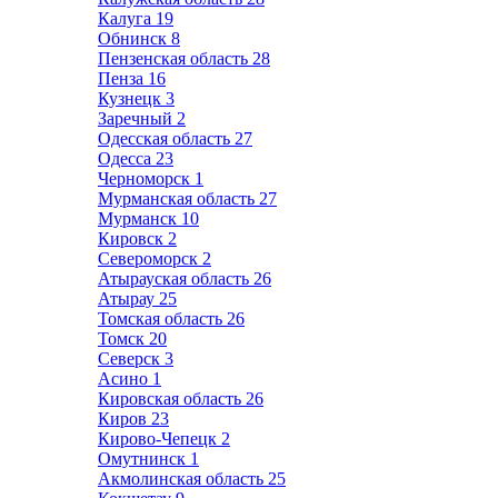
Калуга
19
Обнинск
8
Пензенская область
28
Пенза
16
Кузнецк
3
Заречный
2
Одесская область
27
Одесса
23
Черноморск
1
Мурманская область
27
Мурманск
10
Кировск
2
Североморск
2
Атырауская область
26
Атырау
25
Томская область
26
Томск
20
Северск
3
Асино
1
Кировская область
26
Киров
23
Кирово-Чепецк
2
Омутнинск
1
Акмолинская область
25