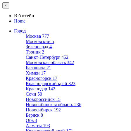
×
В бассейн
Home
Город
Москва
777
Московский
5
Зеленоград
4
Троицк
2
Санкт-Петербург
452
Московская область
342
Балашиха
21
Химки
17
Красногорск
17
Краснодарский край
323
Краснодар
142
Сочи
50
Новороссийск
15
Новосибирская область
236
Новосибирск
192
Бердск
8
Обь
3
Алматы
193
Красноярский край
171