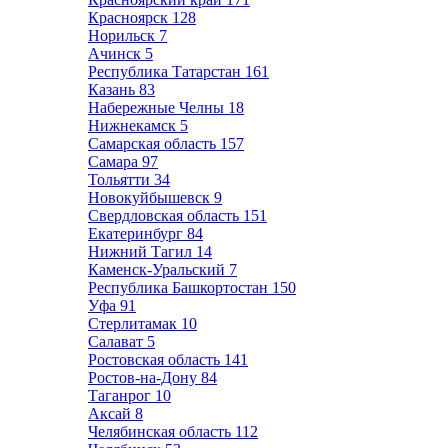
Красноярск
128
Норильск
7
Ачинск
5
Республика Татарстан
161
Казань
83
Набережные Челны
18
Нижнекамск
5
Самарская область
157
Самара
97
Тольятти
34
Новокуйбышевск
9
Свердловская область
151
Екатеринбург
84
Нижний Тагил
14
Каменск-Уральский
7
Республика Башкортостан
150
Уфа
91
Стерлитамак
10
Салават
5
Ростовская область
141
Ростов-на-Дону
84
Таганрог
10
Аксай
8
Челябинская область
112