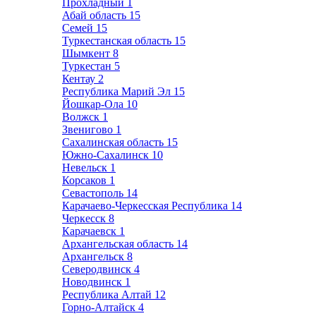
Прохладный
1
Абай область
15
Семей
15
Туркестанская область
15
Шымкент
8
Туркестан
5
Кентау
2
Республика Марий Эл
15
Йошкар-Ола
10
Волжск
1
Звенигово
1
Сахалинская область
15
Южно-Сахалинск
10
Невельск
1
Корсаков
1
Севастополь
14
Карачаево-Черкесская Республика
14
Черкесск
8
Карачаевск
1
Архангельская область
14
Архангельск
8
Северодвинск
4
Новодвинск
1
Республика Алтай
12
Горно-Алтайск
4