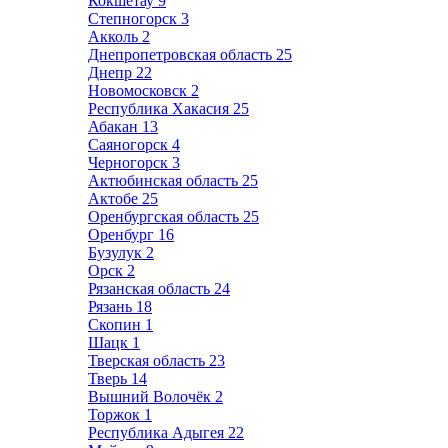
Кокшетау
9
Степногорск
3
Акколь
2
Днепропетровская область
25
Днепр
22
Новомосковск
2
Республика Хакасия
25
Абакан
13
Саяногорск
4
Черногорск
3
Актюбинская область
25
Актобе
25
Оренбургская область
25
Оренбург
16
Бузулук
2
Орск
2
Рязанская область
24
Рязань
18
Скопин
1
Шацк
1
Тверская область
23
Тверь
14
Вышний Волочёк
2
Торжок
1
Республика Адыгея
22