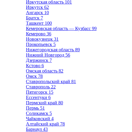
Иркутская область
101
Иркутск
62
Ангарск
10
Братск
7
Ташкент
100
Кемеровская область — Кузбасс
99
Кемерово
36
Новокузнецк
31
Прокопьевск
5
Нижегородская область
89
Нижний Новгород
56
Дзержинск
7
Кстово
6
Омская область
82
Омск
78
Ставропольский край
81
Ставрополь
22
Пятигорск
15
Ессентуки
6
Пермский край
80
Пермь
51
Соликамск
5
Чайковский
4
Алтайский край
78
Барнаул
43