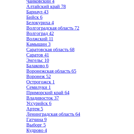
Чайковский
4
Алтайский край
78
Барнаул
43
Бийск
6
Белокуриха
4
Волгоградская область
72
Волгоград
42
Волжский
11
Камышин
3
Саратовская область
68
Саратов
41
Энгельс
10
Балаково
6
Воронежская область
65
Воронеж
52
Острогожск
1
Семилуки
1
Приморский край
64
Владивосток
37
Уссурийск
6
Артем
5
Ленинградская область
64
Гатчина
9
Выборг
5
Кудрово
4