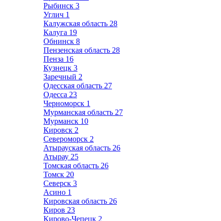
Рыбинск
3
Углич
1
Калужская область
28
Калуга
19
Обнинск
8
Пензенская область
28
Пенза
16
Кузнецк
3
Заречный
2
Одесская область
27
Одесса
23
Черноморск
1
Мурманская область
27
Мурманск
10
Кировск
2
Североморск
2
Атырауская область
26
Атырау
25
Томская область
26
Томск
20
Северск
3
Асино
1
Кировская область
26
Киров
23
Кирово-Чепецк
2