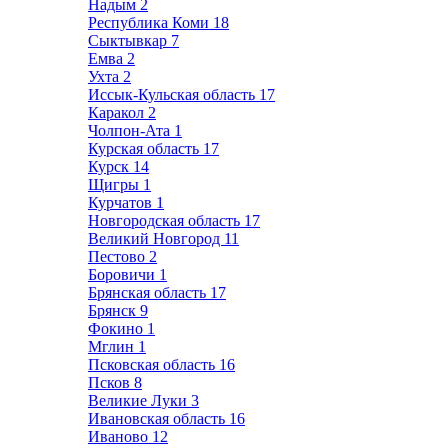
Надым
2
Республика Коми
18
Сыктывкар
7
Емва
2
Ухта
2
Иссык-Кульская область
17
Каракол
2
Чолпон-Ата
1
Курская область
17
Курск
14
Щигры
1
Курчатов
1
Новгородская область
17
Великий Новгород
11
Пестово
2
Боровичи
1
Брянская область
17
Брянск
9
Фокино
1
Мглин
1
Псковская область
16
Псков
8
Великие Луки
3
Ивановская область
16
Иваново
12