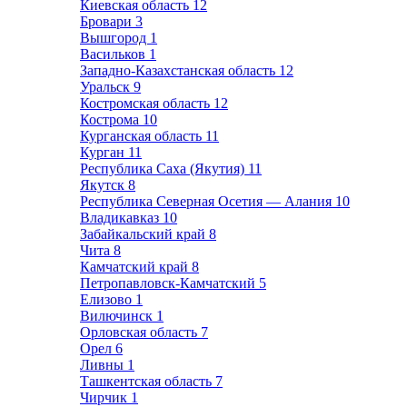
Киевская область
12
Бровари
3
Вышгород
1
Васильков
1
Западно-Казахстанская область
12
Уральск
9
Костромская область
12
Кострома
10
Курганская область
11
Курган
11
Республика Саха (Якутия)
11
Якутск
8
Республика Северная Осетия — Алания
10
Владикавказ
10
Забайкальский край
8
Чита
8
Камчатский край
8
Петропавловск-Камчатский
5
Елизово
1
Вилючинск
1
Орловская область
7
Орел
6
Ливны
1
Ташкентская область
7
Чирчик
1