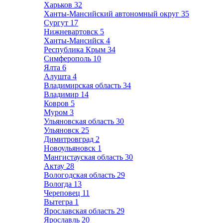
Харьков
32
Ханты-Мансийский автономный округ
35
Сургут
17
Нижневартовск
5
Ханты-Мансийск
4
Республика Крым
34
Симферополь
10
Ялта
6
Алушта
4
Владимирская область
34
Владимир
14
Ковров
5
Муром
3
Ульяновская область
30
Ульяновск
25
Димитровград
2
Новоульяновск
1
Мангистауская область
30
Актау
28
Вологодская область
29
Вологда
13
Череповец
11
Вытегра
1
Ярославская область
29
Ярославль
20