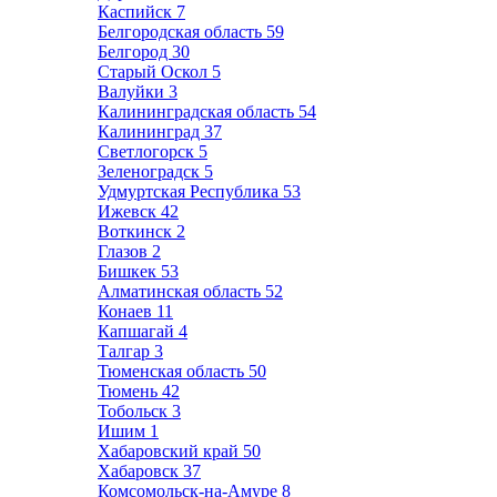
Каспийск
7
Белгородская область
59
Белгород
30
Старый Оскол
5
Валуйки
3
Калининградская область
54
Калининград
37
Светлогорск
5
Зеленоградск
5
Удмуртская Республика
53
Ижевск
42
Воткинск
2
Глазов
2
Бишкек
53
Алматинская область
52
Конаев
11
Капшагай
4
Талгар
3
Тюменская область
50
Тюмень
42
Тобольск
3
Ишим
1
Хабаровский край
50
Хабаровск
37
Комсомольск-на-Амуре
8