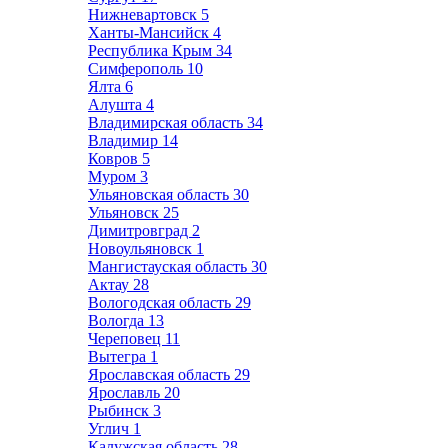
Нижневартовск
5
Ханты-Мансийск
4
Республика Крым
34
Симферополь
10
Ялта
6
Алушта
4
Владимирская область
34
Владимир
14
Ковров
5
Муром
3
Ульяновская область
30
Ульяновск
25
Димитровград
2
Новоульяновск
1
Мангистауская область
30
Актау
28
Вологодская область
29
Вологда
13
Череповец
11
Вытегра
1
Ярославская область
29
Ярославль
20
Рыбинск
3
Углич
1
Калужская область
28