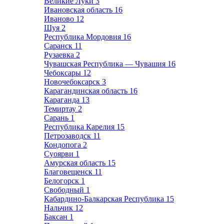
Великие Луки
3
Ивановская область
16
Иваново
12
Шуя
2
Республика Мордовия
16
Саранск
11
Рузаевка
2
Чувашская Республика — Чувашия
16
Чебоксары
12
Новочебоксарск
3
Карагандинская область
16
Караганда
13
Темиртау
2
Сарань
1
Республика Карелия
15
Петрозаводск
11
Кондопога
2
Суоярви
1
Амурская область
15
Благовещенск
11
Белогорск
1
Свободный
1
Кабардино-Балкарская Республика
15
Нальчик
12
Баксан
1