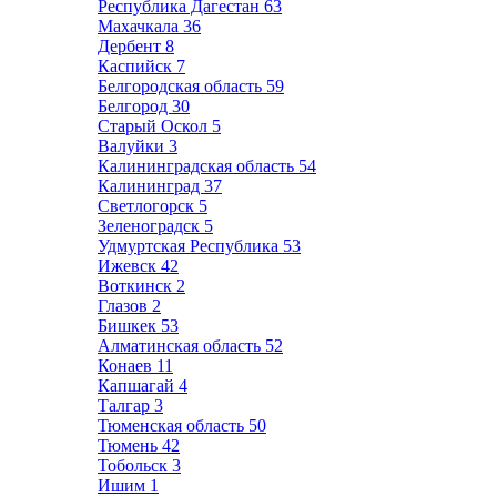
Республика Дагестан
63
Махачкала
36
Дербент
8
Каспийск
7
Белгородская область
59
Белгород
30
Старый Оскол
5
Валуйки
3
Калининградская область
54
Калининград
37
Светлогорск
5
Зеленоградск
5
Удмуртская Республика
53
Ижевск
42
Воткинск
2
Глазов
2
Бишкек
53
Алматинская область
52
Конаев
11
Капшагай
4
Талгар
3
Тюменская область
50
Тюмень
42
Тобольск
3
Ишим
1