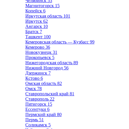
Челябинск
53
Магнитогорск
15
Копейск
6
Иркутская область
101
Иркутск
62
Ангарск
10
Братск
7
Ташкент
100
Кемеровская область — Кузбасс
99
Кемерово
36
Новокузнецк
31
Прокопьевск
5
Нижегородская область
89
Нижний Новгород
56
Дзержинск
7
Кстово
6
Омская область
82
Омск
78
Ставропольский край
81
Ставрополь
22
Пятигорск
15
Ессентуки
6
Пермский край
80
Пермь
51
Соликамск
5