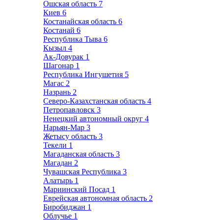
Ошская область
7
Киев
6
Костанайская область
6
Костанай
6
Республика Тыва
6
Кызыл
4
Ак-Довурак
1
Шагонар
1
Республика Ингушетия
5
Магас
2
Назрань
2
Северо-Казахстанская область
4
Петропавловск
3
Ненецкий автономный округ
4
Нарьян-Мар
3
Жетысу область
3
Текели
1
Магаданская область
3
Магадан
2
Чувашская Республика
3
Алатырь
1
Мариинский Посад
1
Еврейская автономная область
2
Биробиджан
1
Облучье
1