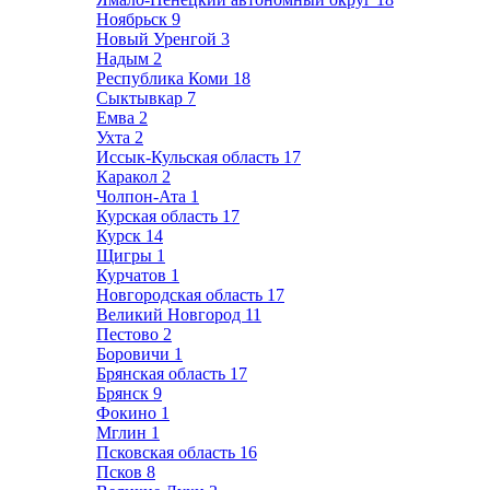
Ноябрьск
9
Новый Уренгой
3
Надым
2
Республика Коми
18
Сыктывкар
7
Емва
2
Ухта
2
Иссык-Кульская область
17
Каракол
2
Чолпон-Ата
1
Курская область
17
Курск
14
Щигры
1
Курчатов
1
Новгородская область
17
Великий Новгород
11
Пестово
2
Боровичи
1
Брянская область
17
Брянск
9
Фокино
1
Мглин
1
Псковская область
16
Псков
8