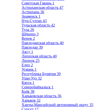
Советская Гавань
1
Астраханская область
47
Астрахань
36
Знаменск
1
Нур-Султан
43
Тульская область
42
Тула
26
Щёкино
3
Венев
2
Павлодарская область
40
Павлодар
39
Аксу
1
Липецкая область
40
Липецк
25
Елец
2
Усмань
1
Республика Бурятия
39
Улан-Удэ
32
Кяхта
1
Северобайкальск
1
Київ
38
Харьковская область
36
Харьков
32
Ханты-Мансийский автономный округ
35
Сургут
17