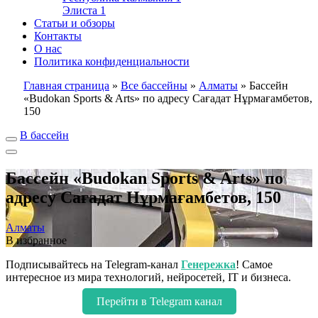
Элиста
1
Статьи и обзоры
Контакты
О нас
Политика конфиденциальности
Главная страница
»
Все бассейны
»
Алматы
»
Бассейн
«Budokan Sports & Arts» по адресу Сағадат Нұрмағамбетов,
150
В бассейн
Бассейн «Budokan Sports & Arts» по
адресу Сағадат Нұрмағамбетов, 150
Алматы
В избранное
Подписывайтесь на Telegram-канал
Генережка
! Самое
интересное из мира технологий, нейросетей, IT и бизнеса.
Перейти в Telegram канал