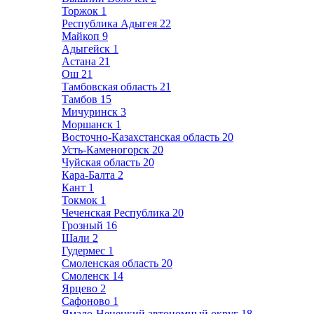
Торжок
1
Республика Адыгея
22
Майкоп
9
Адыгейск
1
Астана
21
Ош
21
Тамбовская область
21
Тамбов
15
Мичуринск
3
Моршанск
1
Восточно-Казахстанская область
20
Усть-Каменогорск
20
Чуйская область
20
Кара-Балта
2
Кант
1
Токмок
1
Чеченская Республика
20
Грозный
16
Шали
2
Гудермес
1
Смоленская область
20
Смоленск
14
Ярцево
2
Сафоново
1
Ямало-Ненецкий автономный округ
18