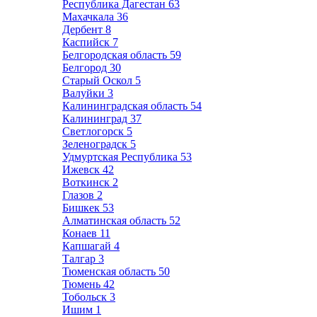
Республика Дагестан
63
Махачкала
36
Дербент
8
Каспийск
7
Белгородская область
59
Белгород
30
Старый Оскол
5
Валуйки
3
Калининградская область
54
Калининград
37
Светлогорск
5
Зеленоградск
5
Удмуртская Республика
53
Ижевск
42
Воткинск
2
Глазов
2
Бишкек
53
Алматинская область
52
Конаев
11
Капшагай
4
Талгар
3
Тюменская область
50
Тюмень
42
Тобольск
3
Ишим
1