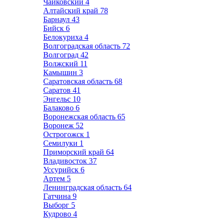
Чайковский
4
Алтайский край
78
Барнаул
43
Бийск
6
Белокуриха
4
Волгоградская область
72
Волгоград
42
Волжский
11
Камышин
3
Саратовская область
68
Саратов
41
Энгельс
10
Балаково
6
Воронежская область
65
Воронеж
52
Острогожск
1
Семилуки
1
Приморский край
64
Владивосток
37
Уссурийск
6
Артем
5
Ленинградская область
64
Гатчина
9
Выборг
5
Кудрово
4