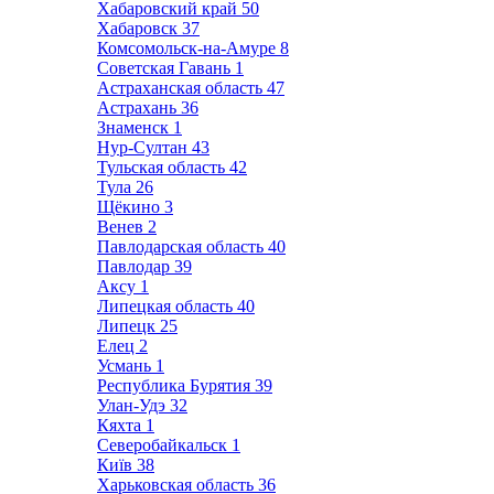
Хабаровский край
50
Хабаровск
37
Комсомольск-на-Амуре
8
Советская Гавань
1
Астраханская область
47
Астрахань
36
Знаменск
1
Нур-Султан
43
Тульская область
42
Тула
26
Щёкино
3
Венев
2
Павлодарская область
40
Павлодар
39
Аксу
1
Липецкая область
40
Липецк
25
Елец
2
Усмань
1
Республика Бурятия
39
Улан-Удэ
32
Кяхта
1
Северобайкальск
1
Київ
38
Харьковская область
36