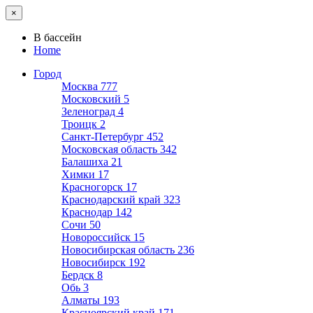
×
В бассейн
Home
Город
Москва
777
Московский
5
Зеленоград
4
Троицк
2
Санкт-Петербург
452
Московская область
342
Балашиха
21
Химки
17
Красногорск
17
Краснодарский край
323
Краснодар
142
Сочи
50
Новороссийск
15
Новосибирская область
236
Новосибирск
192
Бердск
8
Обь
3
Алматы
193
Красноярский край
171