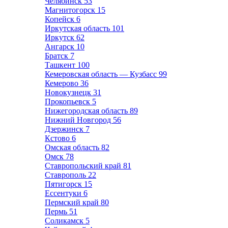
Челябинск
53
Магнитогорск
15
Копейск
6
Иркутская область
101
Иркутск
62
Ангарск
10
Братск
7
Ташкент
100
Кемеровская область — Кузбасс
99
Кемерово
36
Новокузнецк
31
Прокопьевск
5
Нижегородская область
89
Нижний Новгород
56
Дзержинск
7
Кстово
6
Омская область
82
Омск
78
Ставропольский край
81
Ставрополь
22
Пятигорск
15
Ессентуки
6
Пермский край
80
Пермь
51
Соликамск
5