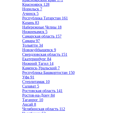
Красноярск
128
Норильск
7
Ачинск
5
Республика Татарстан
161
Казань
83
Набережные Челны
18
Нижнекамск
5
Самарская область
157
Самара
97
Тольятти
34
Новокуйбышевск
9
Свердловская область
151
Екатеринбург
84
Нижний Тагил
14
Каменск-Уральский
7
Республика Башкортостан
150
Уфа
91
Стерлитамак
10
Салават
5
Ростовская область
141
Ростов-на-Дону
84
Таганрог
10
Аксай
8
Челябинская область
112