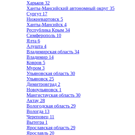
Харьков
32
Ханты-Мансийский автономный округ
35
Сургут
17
Нижневартовск
5
Ханты-Мансийск
4
Республика Крым
34
Симферополь
10
Ялта
6
Алушта
4
Владимирская область
34
Владимир
14
Ковров
5
Муром
3
Ульяновская область
30
Ульяновск
25
Димитровград
2
Новоульяновск
1
Мангистауская область
30
Актау
28
Вологодская область
29
Вологда
13
Череповец
11
Вытегра
1
Ярославская область
29
Ярославль
20