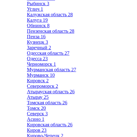
Рыбинск
3
Углич
1
Калужская область
28
Калуга
19
Обнинск
8
Пензенская область
28
Пенза
16
Кузнецк
3
Заречный
2
Одесская область
27
Одесса
23
Черноморск
1
Мурманская область
27
Мурманск
10
Кировск
2
Североморск
2
Атырауская область
26
Атырау
25
Томская область
26
Томск
20
Северск
3
Асино
1
Кировская область
26
Киров
23
Кирово-Чепецк
2