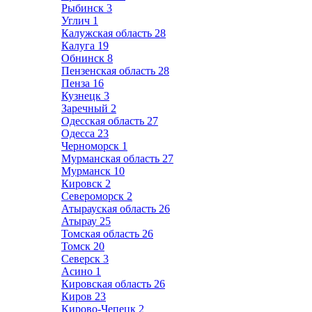
Рыбинск
3
Углич
1
Калужская область
28
Калуга
19
Обнинск
8
Пензенская область
28
Пенза
16
Кузнецк
3
Заречный
2
Одесская область
27
Одесса
23
Черноморск
1
Мурманская область
27
Мурманск
10
Кировск
2
Североморск
2
Атырауская область
26
Атырау
25
Томская область
26
Томск
20
Северск
3
Асино
1
Кировская область
26
Киров
23
Кирово-Чепецк
2