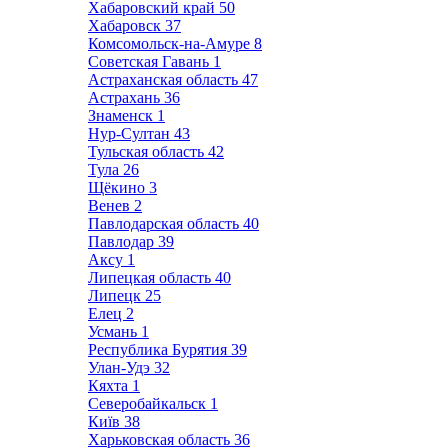
Хабаровский край
50
Хабаровск
37
Комсомольск-на-Амуре
8
Советская Гавань
1
Астраханская область
47
Астрахань
36
Знаменск
1
Нур-Султан
43
Тульская область
42
Тула
26
Щёкино
3
Венев
2
Павлодарская область
40
Павлодар
39
Аксу
1
Липецкая область
40
Липецк
25
Елец
2
Усмань
1
Республика Бурятия
39
Улан-Удэ
32
Кяхта
1
Северобайкальск
1
Київ
38
Харьковская область
36