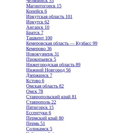
Челябинск
53
Магнитогорск
15
Копейск
6
Иркутская область
101
Иркутск
62
Ангарск
10
Братск
7
Ташкент
100
Кемеровская область — Кузбасс
99
Кемерово
36
Новокузнецк
31
Прокопьевск
5
Нижегородская область
89
Нижний Новгород
56
Дзержинск
7
Кстово
6
Омская область
82
Омск
78
Ставропольский край
81
Ставрополь
22
Пятигорск
15
Ессентуки
6
Пермский край
80
Пермь
51
Соликамск
5