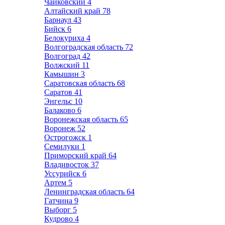
Чайковский
4
Алтайский край
78
Барнаул
43
Бийск
6
Белокуриха
4
Волгоградская область
72
Волгоград
42
Волжский
11
Камышин
3
Саратовская область
68
Саратов
41
Энгельс
10
Балаково
6
Воронежская область
65
Воронеж
52
Острогожск
1
Семилуки
1
Приморский край
64
Владивосток
37
Уссурийск
6
Артем
5
Ленинградская область
64
Гатчина
9
Выборг
5
Кудрово
4