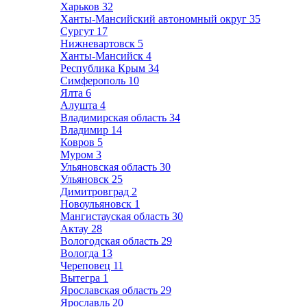
Харьков
32
Ханты-Мансийский автономный округ
35
Сургут
17
Нижневартовск
5
Ханты-Мансийск
4
Республика Крым
34
Симферополь
10
Ялта
6
Алушта
4
Владимирская область
34
Владимир
14
Ковров
5
Муром
3
Ульяновская область
30
Ульяновск
25
Димитровград
2
Новоульяновск
1
Мангистауская область
30
Актау
28
Вологодская область
29
Вологда
13
Череповец
11
Вытегра
1
Ярославская область
29
Ярославль
20