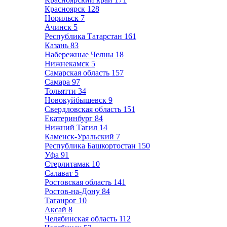
Красноярск
128
Норильск
7
Ачинск
5
Республика Татарстан
161
Казань
83
Набережные Челны
18
Нижнекамск
5
Самарская область
157
Самара
97
Тольятти
34
Новокуйбышевск
9
Свердловская область
151
Екатеринбург
84
Нижний Тагил
14
Каменск-Уральский
7
Республика Башкортостан
150
Уфа
91
Стерлитамак
10
Салават
5
Ростовская область
141
Ростов-на-Дону
84
Таганрог
10
Аксай
8
Челябинская область
112