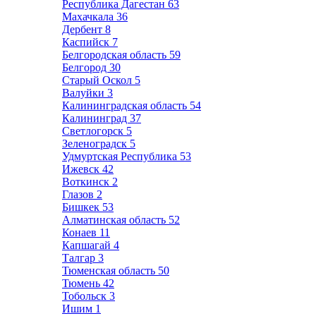
Республика Дагестан
63
Махачкала
36
Дербент
8
Каспийск
7
Белгородская область
59
Белгород
30
Старый Оскол
5
Валуйки
3
Калининградская область
54
Калининград
37
Светлогорск
5
Зеленоградск
5
Удмуртская Республика
53
Ижевск
42
Воткинск
2
Глазов
2
Бишкек
53
Алматинская область
52
Конаев
11
Капшагай
4
Талгар
3
Тюменская область
50
Тюмень
42
Тобольск
3
Ишим
1