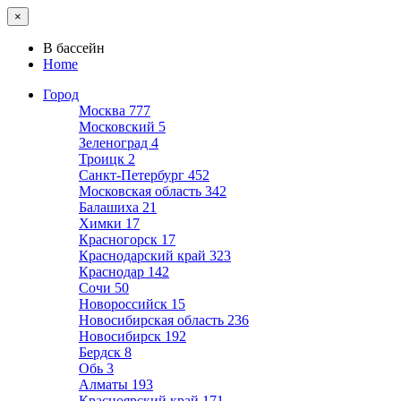
×
В бассейн
Home
Город
Москва
777
Московский
5
Зеленоград
4
Троицк
2
Санкт-Петербург
452
Московская область
342
Балашиха
21
Химки
17
Красногорск
17
Краснодарский край
323
Краснодар
142
Сочи
50
Новороссийск
15
Новосибирская область
236
Новосибирск
192
Бердск
8
Обь
3
Алматы
193
Красноярский край
171