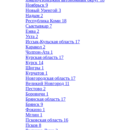
Ноябрьск
9
Новый Уренгой
3
Надым
2
Республика Коми
18
Сыктывкар
7
Емва
2
Ухта
2
Иссык-Кульская область
17
Каракол
2
Чолпон-Ата
1
Курская область
17
Курск
14
Щигры
1
Курчатов
1
Новгородская область
17
Великий Новгород
11
Пестово
2
Боровичи
1
Брянская область
17
Брянск
9
Фокино
1
Мглин
1
Псковская область
16
Псков
8