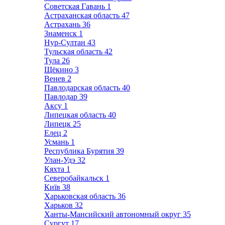
Советская Гавань
1
Астраханская область
47
Астрахань
36
Знаменск
1
Нур-Султан
43
Тульская область
42
Тула
26
Щёкино
3
Венев
2
Павлодарская область
40
Павлодар
39
Аксу
1
Липецкая область
40
Липецк
25
Елец
2
Усмань
1
Республика Бурятия
39
Улан-Удэ
32
Кяхта
1
Северобайкальск
1
Київ
38
Харьковская область
36
Харьков
32
Ханты-Мансийский автономный округ
35
Сургут
17