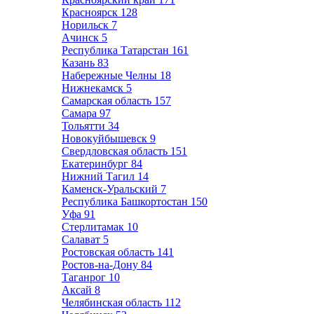
Красноярск
128
Норильск
7
Ачинск
5
Республика Татарстан
161
Казань
83
Набережные Челны
18
Нижнекамск
5
Самарская область
157
Самара
97
Тольятти
34
Новокуйбышевск
9
Свердловская область
151
Екатеринбург
84
Нижний Тагил
14
Каменск-Уральский
7
Республика Башкортостан
150
Уфа
91
Стерлитамак
10
Салават
5
Ростовская область
141
Ростов-на-Дону
84
Таганрог
10
Аксай
8
Челябинская область
112