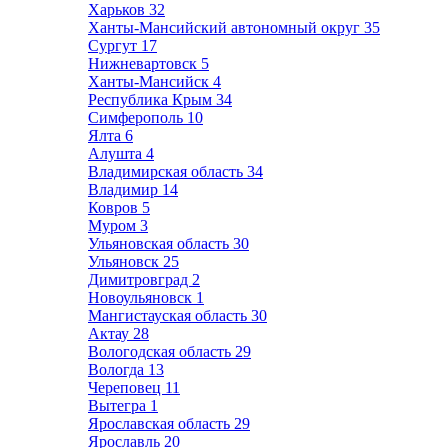
Харьков
32
Ханты-Мансийский автономный округ
35
Сургут
17
Нижневартовск
5
Ханты-Мансийск
4
Республика Крым
34
Симферополь
10
Ялта
6
Алушта
4
Владимирская область
34
Владимир
14
Ковров
5
Муром
3
Ульяновская область
30
Ульяновск
25
Димитровград
2
Новоульяновск
1
Мангистауская область
30
Актау
28
Вологодская область
29
Вологда
13
Череповец
11
Вытегра
1
Ярославская область
29
Ярославль
20