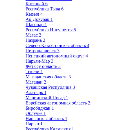
Костанай
6
Республика Тыва
6
Кызыл
4
Ак-Довурак
1
Шагонар
1
Республика Ингушетия
5
Магас
2
Назрань
2
Северо-Казахстанская область
4
Петропавловск
3
Ненецкий автономный округ
4
Нарьян-Мар
3
Жетысу область
3
Текели
1
Магаданская область
3
Магадан
2
Чувашская Республика
3
Алатырь
1
Мариинский Посад
1
Еврейская автономная область
2
Биробиджан
1
Облучье
1
Нарынская область
1
Нарын
1
Республика Калмыкия
1