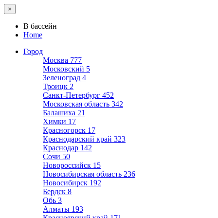
×
В бассейн
Home
Город
Москва
777
Московский
5
Зеленоград
4
Троицк
2
Санкт-Петербург
452
Московская область
342
Балашиха
21
Химки
17
Красногорск
17
Краснодарский край
323
Краснодар
142
Сочи
50
Новороссийск
15
Новосибирская область
236
Новосибирск
192
Бердск
8
Обь
3
Алматы
193
Красноярский край
171