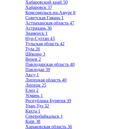
Хабаровский край
50
Хабаровск
37
Комсомольск-на-Амуре
8
Советская Гавань
1
Астраханская область
47
Астрахань
36
Знаменск
1
Нур-Султан
43
Тульская область
42
Тула
26
Щёкино
3
Венев
2
Павлодарская область
40
Павлодар
39
Аксу
1
Липецкая область
40
Липецк
25
Елец
2
Усмань
1
Республика Бурятия
39
Улан-Удэ
32
Кяхта
1
Северобайкальск
1
Київ
38
Харьковская область
36