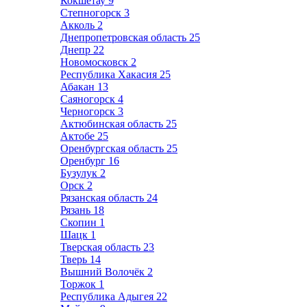
Кокшетау
9
Степногорск
3
Акколь
2
Днепропетровская область
25
Днепр
22
Новомосковск
2
Республика Хакасия
25
Абакан
13
Саяногорск
4
Черногорск
3
Актюбинская область
25
Актобе
25
Оренбургская область
25
Оренбург
16
Бузулук
2
Орск
2
Рязанская область
24
Рязань
18
Скопин
1
Шацк
1
Тверская область
23
Тверь
14
Вышний Волочёк
2
Торжок
1
Республика Адыгея
22