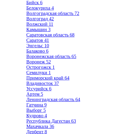
Бийск
6
Белокуриха
4
Волгоградская область
72
Волгоград
42
Волжский
11
Камышин
3
Саратовская область
68
Саратов
41
Энгельс
10
Балаково
6
Воронежская область
65
Воронеж
52
Острогожск
1
Семилуки
1
Приморский край
64
Владивосток
37
Уссурийск
6
Артем
5
Ленинградская область
64
Гатчина
9
Выборг
5
Кудрово
4
Республика Дагестан
63
Махачкала
36
Дербент
8