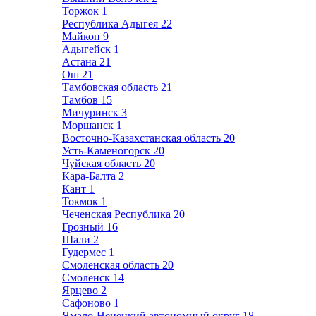
Торжок
1
Республика Адыгея
22
Майкоп
9
Адыгейск
1
Астана
21
Ош
21
Тамбовская область
21
Тамбов
15
Мичуринск
3
Моршанск
1
Восточно-Казахстанская область
20
Усть-Каменогорск
20
Чуйская область
20
Кара-Балта
2
Кант
1
Токмок
1
Чеченская Республика
20
Грозный
16
Шали
2
Гудермес
1
Смоленская область
20
Смоленск
14
Ярцево
2
Сафоново
1
Ямало-Ненецкий автономный округ
18