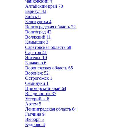
Чайковский
4
Алтайский край
78
Барнаул
43
Бийск
6
Белокуриха
4
Волгоградская область
72
Волгоград
42
Волжский
11
Камышин
3
Саратовская область
68
Саратов
41
Энгельс
10
Балаково
6
Воронежская область
65
Воронеж
52
Острогожск
1
Семилуки
1
Приморский край
64
Владивосток
37
Уссурийск
6
Артем
5
Ленинградская область
64
Гатчина
9
Выборг
5
Кудрово
4