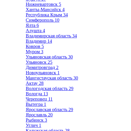
Нижневартовск
5
Ханты-Мансийск
4
Республика Крым
34
Симферополь
10
Ялта
6
Алушта
4
Владимирская область
34
Владимир
14
Ковров
5
Муром
3
Ульяновская область
30
Ульяновск
25
Димитровград
2
Новоульяновск
1
Мангистауская область
30
Актау
28
Вологодская область
29
Вологда
13
Череповец
11
Вытегра
1
Ярославская область
29
Ярославль
20
Рыбинск
3
Углич
1
Калужская область
28