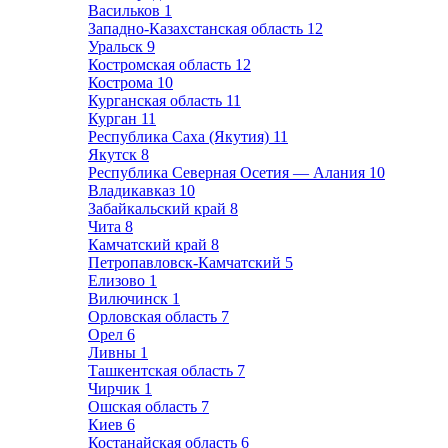
Васильков
1
Западно-Казахстанская область
12
Уральск
9
Костромская область
12
Кострома
10
Курганская область
11
Курган
11
Республика Саха (Якутия)
11
Якутск
8
Республика Северная Осетия — Алания
10
Владикавказ
10
Забайкальский край
8
Чита
8
Камчатский край
8
Петропавловск-Камчатский
5
Елизово
1
Вилючинск
1
Орловская область
7
Орел
6
Ливны
1
Ташкентская область
7
Чирчик
1
Ошская область
7
Киев
6
Костанайская область
6