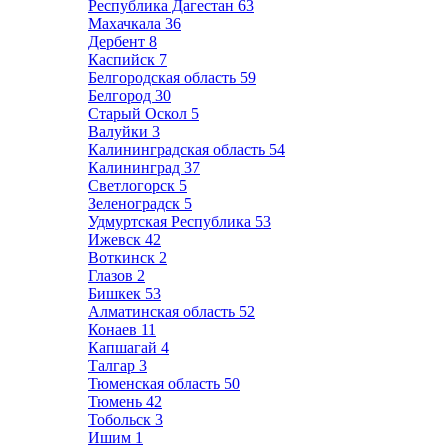
Республика Дагестан
63
Махачкала
36
Дербент
8
Каспийск
7
Белгородская область
59
Белгород
30
Старый Оскол
5
Валуйки
3
Калининградская область
54
Калининград
37
Светлогорск
5
Зеленоградск
5
Удмуртская Республика
53
Ижевск
42
Воткинск
2
Глазов
2
Бишкек
53
Алматинская область
52
Конаев
11
Капшагай
4
Талгар
3
Тюменская область
50
Тюмень
42
Тобольск
3
Ишим
1