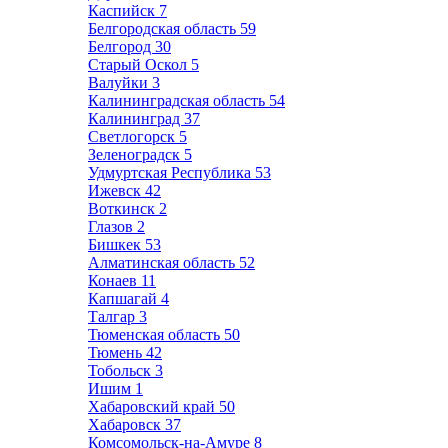
Каспийск
7
Белгородская область
59
Белгород
30
Старый Оскол
5
Валуйки
3
Калининградская область
54
Калининград
37
Светлогорск
5
Зеленоградск
5
Удмуртская Республика
53
Ижевск
42
Воткинск
2
Глазов
2
Бишкек
53
Алматинская область
52
Конаев
11
Капшагай
4
Талгар
3
Тюменская область
50
Тюмень
42
Тобольск
3
Ишим
1
Хабаровский край
50
Хабаровск
37
Комсомольск-на-Амуре
8