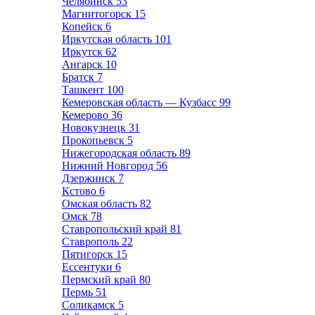
Челябинск
53
Магнитогорск
15
Копейск
6
Иркутская область
101
Иркутск
62
Ангарск
10
Братск
7
Ташкент
100
Кемеровская область — Кузбасс
99
Кемерово
36
Новокузнецк
31
Прокопьевск
5
Нижегородская область
89
Нижний Новгород
56
Дзержинск
7
Кстово
6
Омская область
82
Омск
78
Ставропольский край
81
Ставрополь
22
Пятигорск
15
Ессентуки
6
Пермский край
80
Пермь
51
Соликамск
5