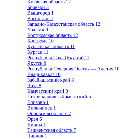
Киевская область
12
Бровари
3
Вышгород
1
Васильков
1
Западно-Казахстанская область
12
Уральск
9
Костромская область
12
Кострома
10
Курганская область
11
Курган
11
Республика Саха (Якутия)
11
Якутск
8
Республика Северная Осетия — Алания
10
Владикавказ
10
Забайкальский край
8
Чита
8
Камчатский край
8
Петропавловск-Камчатский
5
Елизово
1
Вилючинск
1
Орловская область
7
Орел
6
Ливны
1
Ташкентская область
7
Чирчик
1