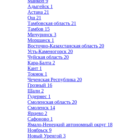
Майкоп
9
Адыгейск
1
Астана
21
Ош
21
Тамбовская область
21
Тамбов
15
Мичуринск
3
Моршанск
1
Восточно-Казахстанская область
20
Усть-Каменогорск
20
Чуйская область
20
Кара-Балта
2
Кант
1
Токмок
1
Чеченская Республика
20
Грозный
16
Шали
2
Гудермес
1
Смоленская область
20
Смоленск
14
Ярцево
2
Сафоново
1
Ямало-Ненецкий автономный округ
18
Ноябрьск
9
Новый Уренгой
3