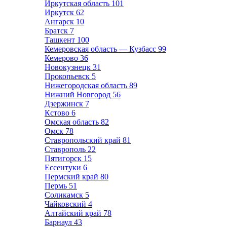
Иркутская область
101
Иркутск
62
Ангарск
10
Братск
7
Ташкент
100
Кемеровская область — Кузбасс
99
Кемерово
36
Новокузнецк
31
Прокопьевск
5
Нижегородская область
89
Нижний Новгород
56
Дзержинск
7
Кстово
6
Омская область
82
Омск
78
Ставропольский край
81
Ставрополь
22
Пятигорск
15
Ессентуки
6
Пермский край
80
Пермь
51
Соликамск
5
Чайковский
4
Алтайский край
78
Барнаул
43