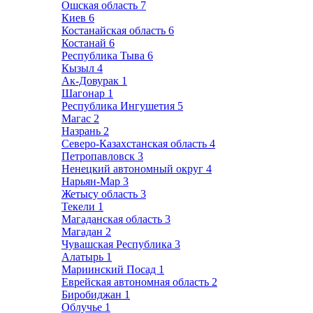
Ошская область
7
Киев
6
Костанайская область
6
Костанай
6
Республика Тыва
6
Кызыл
4
Ак-Довурак
1
Шагонар
1
Республика Ингушетия
5
Магас
2
Назрань
2
Северо-Казахстанская область
4
Петропавловск
3
Ненецкий автономный округ
4
Нарьян-Мар
3
Жетысу область
3
Текели
1
Магаданская область
3
Магадан
2
Чувашская Республика
3
Алатырь
1
Мариинский Посад
1
Еврейская автономная область
2
Биробиджан
1
Облучье
1