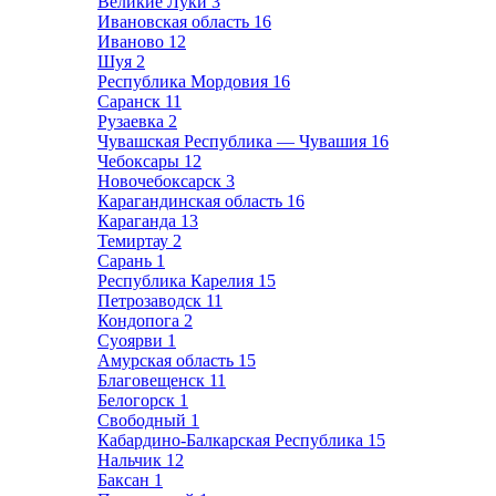
Великие Луки
3
Ивановская область
16
Иваново
12
Шуя
2
Республика Мордовия
16
Саранск
11
Рузаевка
2
Чувашская Республика — Чувашия
16
Чебоксары
12
Новочебоксарск
3
Карагандинская область
16
Караганда
13
Темиртау
2
Сарань
1
Республика Карелия
15
Петрозаводск
11
Кондопога
2
Суоярви
1
Амурская область
15
Благовещенск
11
Белогорск
1
Свободный
1
Кабардино-Балкарская Республика
15
Нальчик
12
Баксан
1