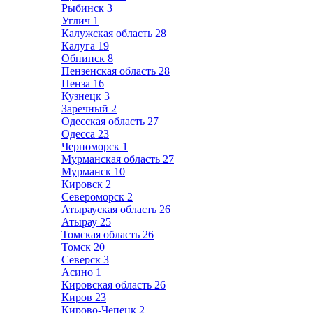
Рыбинск
3
Углич
1
Калужская область
28
Калуга
19
Обнинск
8
Пензенская область
28
Пенза
16
Кузнецк
3
Заречный
2
Одесская область
27
Одесса
23
Черноморск
1
Мурманская область
27
Мурманск
10
Кировск
2
Североморск
2
Атырауская область
26
Атырау
25
Томская область
26
Томск
20
Северск
3
Асино
1
Кировская область
26
Киров
23
Кирово-Чепецк
2