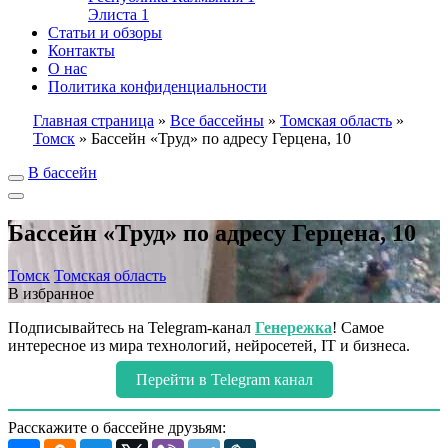
Элиста
1
Статьи и обзоры
Контакты
О нас
Политика конфиденциальности
Главная страница
»
Все бассейны
»
Томская область
»
Томск
»
Бассейн «Труд» по адресу Герцена, 10
В бассейн
Бассейн «Труд» по адресу Герцена, 10
Томск
Томская область
В избранное
Подписывайтесь на Telegram-канал
Генережка
! Самое
интересное из мира технологий, нейросетей, IT и бизнеса.
Перейти в Telegram канал
Расскажите о бассейне друзьям: