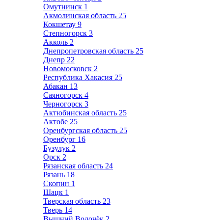
Омутнинск
1
Акмолинская область
25
Кокшетау
9
Степногорск
3
Акколь
2
Днепропетровская область
25
Днепр
22
Новомосковск
2
Республика Хакасия
25
Абакан
13
Саяногорск
4
Черногорск
3
Актюбинская область
25
Актобе
25
Оренбургская область
25
Оренбург
16
Бузулук
2
Орск
2
Рязанская область
24
Рязань
18
Скопин
1
Шацк
1
Тверская область
23
Тверь
14
Вышний Волочёк
2