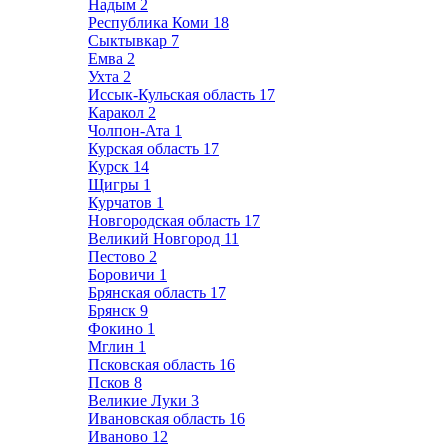
Надым
2
Республика Коми
18
Сыктывкар
7
Емва
2
Ухта
2
Иссык-Кульская область
17
Каракол
2
Чолпон-Ата
1
Курская область
17
Курск
14
Щигры
1
Курчатов
1
Новгородская область
17
Великий Новгород
11
Пестово
2
Боровичи
1
Брянская область
17
Брянск
9
Фокино
1
Мглин
1
Псковская область
16
Псков
8
Великие Луки
3
Ивановская область
16
Иваново
12