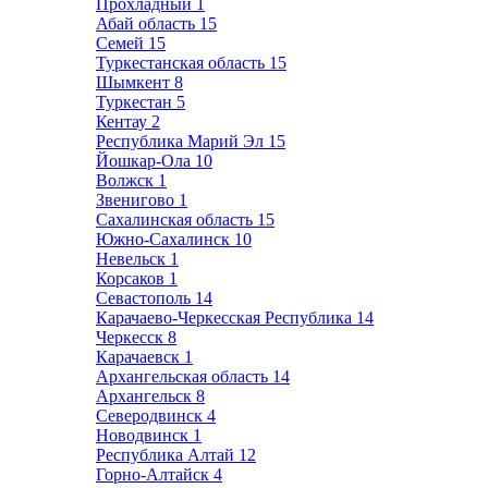
Прохладный
1
Абай область
15
Семей
15
Туркестанская область
15
Шымкент
8
Туркестан
5
Кентау
2
Республика Марий Эл
15
Йошкар-Ола
10
Волжск
1
Звенигово
1
Сахалинская область
15
Южно-Сахалинск
10
Невельск
1
Корсаков
1
Севастополь
14
Карачаево-Черкесская Республика
14
Черкесск
8
Карачаевск
1
Архангельская область
14
Архангельск
8
Северодвинск
4
Новодвинск
1
Республика Алтай
12
Горно-Алтайск
4