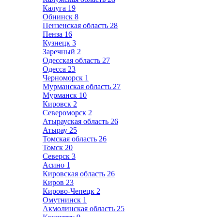
Калуга
19
Обнинск
8
Пензенская область
28
Пенза
16
Кузнецк
3
Заречный
2
Одесская область
27
Одесса
23
Черноморск
1
Мурманская область
27
Мурманск
10
Кировск
2
Североморск
2
Атырауская область
26
Атырау
25
Томская область
26
Томск
20
Северск
3
Асино
1
Кировская область
26
Киров
23
Кирово-Чепецк
2
Омутнинск
1
Акмолинская область
25