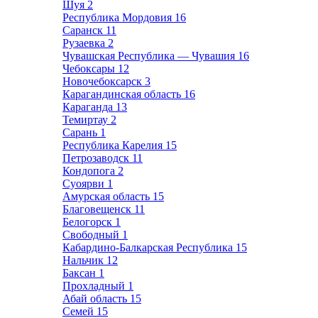
Шуя
2
Республика Мордовия
16
Саранск
11
Рузаевка
2
Чувашская Республика — Чувашия
16
Чебоксары
12
Новочебоксарск
3
Карагандинская область
16
Караганда
13
Темиртау
2
Сарань
1
Республика Карелия
15
Петрозаводск
11
Кондопога
2
Суоярви
1
Амурская область
15
Благовещенск
11
Белогорск
1
Свободный
1
Кабардино-Балкарская Республика
15
Нальчик
12
Баксан
1
Прохладный
1
Абай область
15
Семей
15