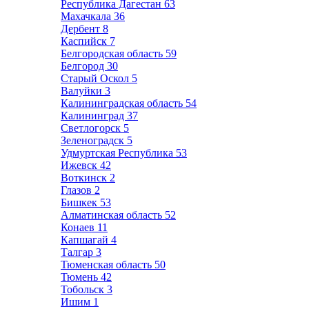
Республика Дагестан
63
Махачкала
36
Дербент
8
Каспийск
7
Белгородская область
59
Белгород
30
Старый Оскол
5
Валуйки
3
Калининградская область
54
Калининград
37
Светлогорск
5
Зеленоградск
5
Удмуртская Республика
53
Ижевск
42
Воткинск
2
Глазов
2
Бишкек
53
Алматинская область
52
Конаев
11
Капшагай
4
Талгар
3
Тюменская область
50
Тюмень
42
Тобольск
3
Ишим
1