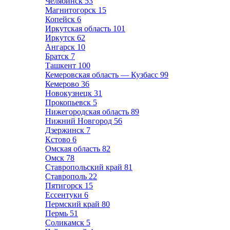
Челябинск
53
Магнитогорск
15
Копейск
6
Иркутская область
101
Иркутск
62
Ангарск
10
Братск
7
Ташкент
100
Кемеровская область — Кузбасс
99
Кемерово
36
Новокузнецк
31
Прокопьевск
5
Нижегородская область
89
Нижний Новгород
56
Дзержинск
7
Кстово
6
Омская область
82
Омск
78
Ставропольский край
81
Ставрополь
22
Пятигорск
15
Ессентуки
6
Пермский край
80
Пермь
51
Соликамск
5