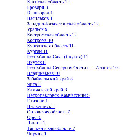
Киевская область
12
Бровари
3
Вышгород
1
Васильков
1
Западно-Казахстанская область
12
Уральск
9
Костромская область
12
Кострома
10
Курганская область
11
Курган
11
Республика Саха (Якутия)
11
Якутск
8
Республика Северная Осетия — Алания
10
Владикавказ
10
Забайкальский край
8
Чита
8
Камчатский край
8
Петропавловск-Камчатский
5
Елизово
1
Вилючинск
1
Орловская область
7
Орел
6
Ливны
1
Ташкентская область
7
Чирчик
1