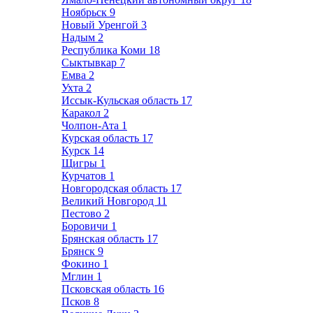
Ноябрьск
9
Новый Уренгой
3
Надым
2
Республика Коми
18
Сыктывкар
7
Емва
2
Ухта
2
Иссык-Кульская область
17
Каракол
2
Чолпон-Ата
1
Курская область
17
Курск
14
Щигры
1
Курчатов
1
Новгородская область
17
Великий Новгород
11
Пестово
2
Боровичи
1
Брянская область
17
Брянск
9
Фокино
1
Мглин
1
Псковская область
16
Псков
8