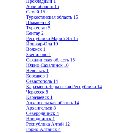
Прохладный
1
Абай область
15
Семей
15
Туркестанская область
15
Шымкент
8
Туркестан
5
Кентау
2
Республика Марий Эл
15
Йошкар-Ола
10
Волжск
1
Звенигово
1
Сахалинская область
15
Южно-Сахалинск
10
Невельск
1
Корсаков
1
Севастополь
14
Карачаево-Черкесская Республика
14
Черкесск
8
Карачаевск
1
Архангельская область
14
Архангельск
8
Северодвинск
4
Новодвинск
1
Республика Алтай
12
Горно-Алтайск
4