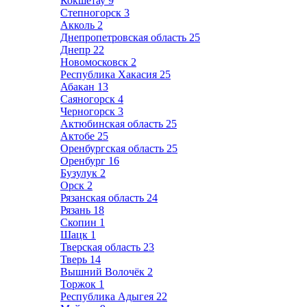
Кокшетау
9
Степногорск
3
Акколь
2
Днепропетровская область
25
Днепр
22
Новомосковск
2
Республика Хакасия
25
Абакан
13
Саяногорск
4
Черногорск
3
Актюбинская область
25
Актобе
25
Оренбургская область
25
Оренбург
16
Бузулук
2
Орск
2
Рязанская область
24
Рязань
18
Скопин
1
Шацк
1
Тверская область
23
Тверь
14
Вышний Волочёк
2
Торжок
1
Республика Адыгея
22