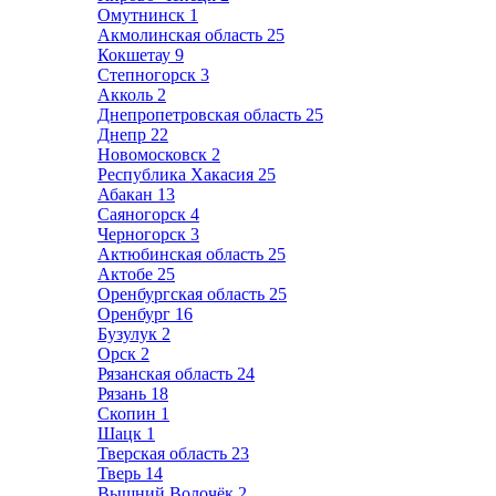
Омутнинск
1
Акмолинская область
25
Кокшетау
9
Степногорск
3
Акколь
2
Днепропетровская область
25
Днепр
22
Новомосковск
2
Республика Хакасия
25
Абакан
13
Саяногорск
4
Черногорск
3
Актюбинская область
25
Актобе
25
Оренбургская область
25
Оренбург
16
Бузулук
2
Орск
2
Рязанская область
24
Рязань
18
Скопин
1
Шацк
1
Тверская область
23
Тверь
14
Вышний Волочёк
2