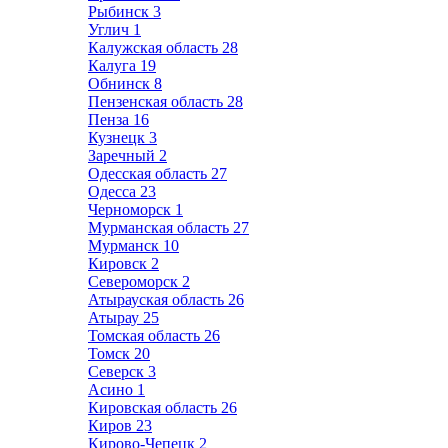
Рыбинск
3
Углич
1
Калужская область
28
Калуга
19
Обнинск
8
Пензенская область
28
Пенза
16
Кузнецк
3
Заречный
2
Одесская область
27
Одесса
23
Черноморск
1
Мурманская область
27
Мурманск
10
Кировск
2
Североморск
2
Атырауская область
26
Атырау
25
Томская область
26
Томск
20
Северск
3
Асино
1
Кировская область
26
Киров
23
Кирово-Чепецк
2