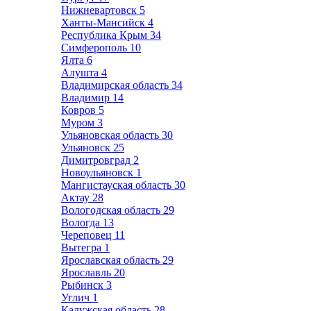
Нижневартовск
5
Ханты-Мансийск
4
Республика Крым
34
Симферополь
10
Ялта
6
Алушта
4
Владимирская область
34
Владимир
14
Ковров
5
Муром
3
Ульяновская область
30
Ульяновск
25
Димитровград
2
Новоульяновск
1
Мангистауская область
30
Актау
28
Вологодская область
29
Вологда
13
Череповец
11
Вытегра
1
Ярославская область
29
Ярославль
20
Рыбинск
3
Углич
1
Калужская область
28