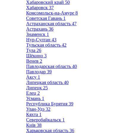
Хабаровский край
50
Хабаровск
37
Комсомольск-на-Амуре
8
Советская Гавань
1
Астраханская область
47
Астрахань
36
Знаменск
1
Нур-Султан
43
Тульская область
42
Тула
26
Щёкино
3
Венев
2
Павлодарская область
40
Павлодар
39
Аксу
1
Липецкая область
40
Липецк
25
Елец
2
Усмань
1
Республика Бурятия
39
Улан-Удэ
32
Кяхта
1
Северобайкальск
1
Київ
38
Харьковская область
36