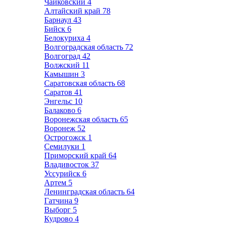
Чайковский
4
Алтайский край
78
Барнаул
43
Бийск
6
Белокуриха
4
Волгоградская область
72
Волгоград
42
Волжский
11
Камышин
3
Саратовская область
68
Саратов
41
Энгельс
10
Балаково
6
Воронежская область
65
Воронеж
52
Острогожск
1
Семилуки
1
Приморский край
64
Владивосток
37
Уссурийск
6
Артем
5
Ленинградская область
64
Гатчина
9
Выборг
5
Кудрово
4