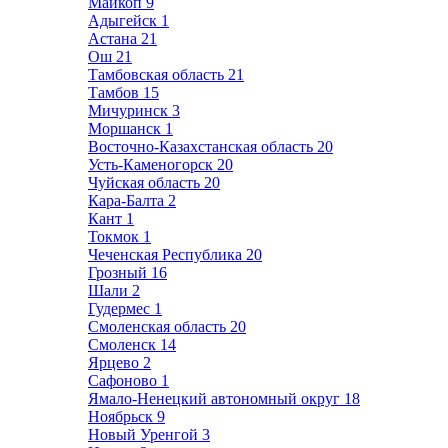
Майкоп
9
Адыгейск
1
Астана
21
Ош
21
Тамбовская область
21
Тамбов
15
Мичуринск
3
Моршанск
1
Восточно-Казахстанская область
20
Усть-Каменогорск
20
Чуйская область
20
Кара-Балта
2
Кант
1
Токмок
1
Чеченская Республика
20
Грозный
16
Шали
2
Гудермес
1
Смоленская область
20
Смоленск
14
Ярцево
2
Сафоново
1
Ямало-Ненецкий автономный округ
18
Ноябрьск
9
Новый Уренгой
3