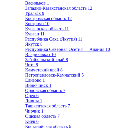
Васильков
1
Западно-Казахстанская область
12
Уральск
9
Костромская область
12
Кострома
10
Курганская область
11
Курган
11
Республика Саха (Якутия)
11
Якутск
8
Республика Северная Осетия — Алания
10
Владикавказ
10
Забайкальский край
8
Чита
8
Камчатский край
8
Петропавловск-Камчатский
5
Елизово
1
Вилючинск
1
Орловская область
7
Орел
6
Ливны
1
Ташкентская область
7
Чирчик
1
Ошская область
7
Киев
6
Костанайская область
6