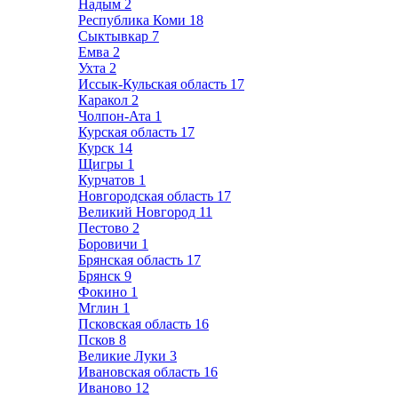
Надым
2
Республика Коми
18
Сыктывкар
7
Емва
2
Ухта
2
Иссык-Кульская область
17
Каракол
2
Чолпон-Ата
1
Курская область
17
Курск
14
Щигры
1
Курчатов
1
Новгородская область
17
Великий Новгород
11
Пестово
2
Боровичи
1
Брянская область
17
Брянск
9
Фокино
1
Мглин
1
Псковская область
16
Псков
8
Великие Луки
3
Ивановская область
16
Иваново
12