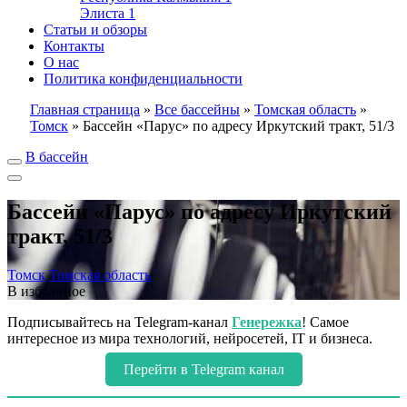
Элиста
1
Статьи и обзоры
Контакты
О нас
Политика конфиденциальности
Главная страница
»
Все бассейны
»
Томская область
»
Томск
»
Бассейн «Парус» по адресу Иркутский тракт, 51/3
В бассейн
Бассейн «Парус» по адресу Иркутский
тракт, 51/3
Томск
Томская область
В избранное
Подписывайтесь на Telegram-канал
Генережка
! Самое
интересное из мира технологий, нейросетей, IT и бизнеса.
Перейти в Telegram канал