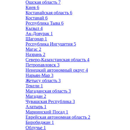
Ошская область
7
Киев
6
Костанайская область
6
Костанай
6
Республика Тыва
6
Кызыл
4
Ак-Довурак
1
Шагонар
1
Республика Ингушетия
5
Магас
2
Назрань
2
Северо-Казахстанская область
4
Петропавловск
3
Ненецкий автономный округ
4
Нарьян-Мар
3
Жетысу область
3
Текели
1
Магаданская область
3
Магадан
2
Чувашская Республика
3
Алатырь
1
Мариинский Посад
1
Еврейская автономная область
2
Биробиджан
1
Облучье
1