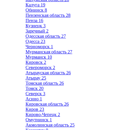
Калуга
19
Обнинск
8
Пензенская область
28
Пенза
16
Кузнецк
3
Заречный
2
Одесская область
27
Одесса
23
Черноморск
1
Мурманская область
27
Мурманск
10
Кировск
2
Североморск
2
Атырауская область
26
Атырау
25
Томская область
26
Томск
20
Северск
3
Асино
1
Кировская область
26
Киров
23
Кирово-Чепецк
2
Омутнинск
1
Акмолинская область
25