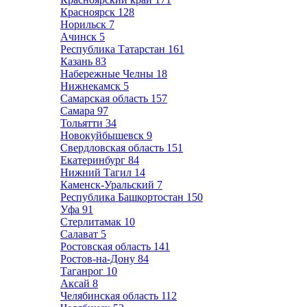
Красноярск
128
Норильск
7
Ачинск
5
Республика Татарстан
161
Казань
83
Набережные Челны
18
Нижнекамск
5
Самарская область
157
Самара
97
Тольятти
34
Новокуйбышевск
9
Свердловская область
151
Екатеринбург
84
Нижний Тагил
14
Каменск-Уральский
7
Республика Башкортостан
150
Уфа
91
Стерлитамак
10
Салават
5
Ростовская область
141
Ростов-на-Дону
84
Таганрог
10
Аксай
8
Челябинская область
112