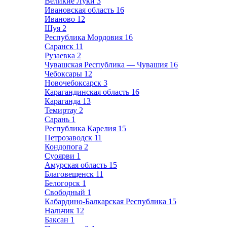
Великие Луки
3
Ивановская область
16
Иваново
12
Шуя
2
Республика Мордовия
16
Саранск
11
Рузаевка
2
Чувашская Республика — Чувашия
16
Чебоксары
12
Новочебоксарск
3
Карагандинская область
16
Караганда
13
Темиртау
2
Сарань
1
Республика Карелия
15
Петрозаводск
11
Кондопога
2
Суоярви
1
Амурская область
15
Благовещенск
11
Белогорск
1
Свободный
1
Кабардино-Балкарская Республика
15
Нальчик
12
Баксан
1