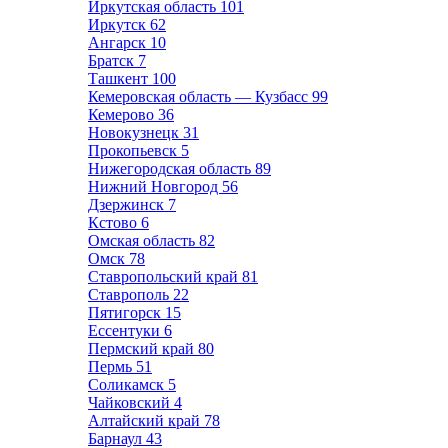
Иркутская область
101
Иркутск
62
Ангарск
10
Братск
7
Ташкент
100
Кемеровская область — Кузбасс
99
Кемерово
36
Новокузнецк
31
Прокопьевск
5
Нижегородская область
89
Нижний Новгород
56
Дзержинск
7
Кстово
6
Омская область
82
Омск
78
Ставропольский край
81
Ставрополь
22
Пятигорск
15
Ессентуки
6
Пермский край
80
Пермь
51
Соликамск
5
Чайковский
4
Алтайский край
78
Барнаул
43