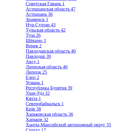
Советская Гавань
1
Астраханская область
47
Астрахань
36
Знаменск
1
Нур-Султан
43
Тульская область
42
Тула
26
Щёкино
3
Венев
2
Павлодарская область
40
Павлодар
39
Аксу
1
Липецкая область
40
Липецк
25
Елец
2
Усмань
1
Республика Бурятия
39
Улан-Удэ
32
Кяхта
1
Северобайкальск
1
Київ
38
Харьковская область
36
Харьков
32
Ханты-Мансийский автономный округ
35
Сургут
17