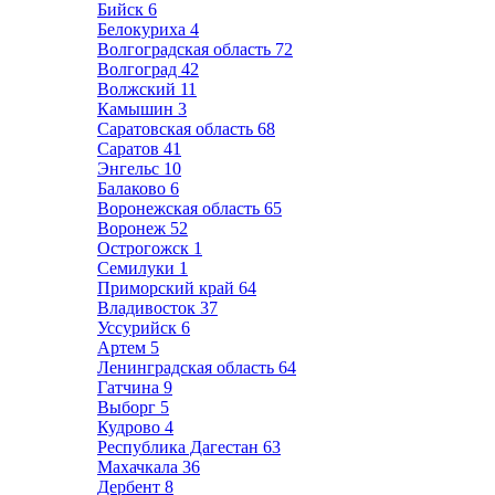
Бийск
6
Белокуриха
4
Волгоградская область
72
Волгоград
42
Волжский
11
Камышин
3
Саратовская область
68
Саратов
41
Энгельс
10
Балаково
6
Воронежская область
65
Воронеж
52
Острогожск
1
Семилуки
1
Приморский край
64
Владивосток
37
Уссурийск
6
Артем
5
Ленинградская область
64
Гатчина
9
Выборг
5
Кудрово
4
Республика Дагестан
63
Махачкала
36
Дербент
8