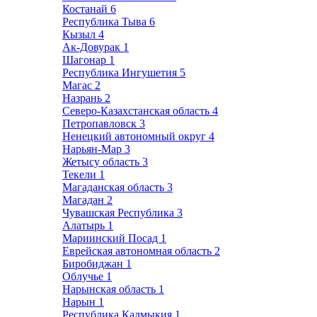
Костанай
6
Республика Тыва
6
Кызыл
4
Ак-Довурак
1
Шагонар
1
Республика Ингушетия
5
Магас
2
Назрань
2
Северо-Казахстанская область
4
Петропавловск
3
Ненецкий автономный округ
4
Нарьян-Мар
3
Жетысу область
3
Текели
1
Магаданская область
3
Магадан
2
Чувашская Республика
3
Алатырь
1
Мариинский Посад
1
Еврейская автономная область
2
Биробиджан
1
Облучье
1
Нарынская область
1
Нарын
1
Республика Калмыкия
1