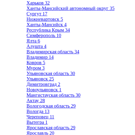
Харьков
32
Ханты-Мансийский автономный округ
35
Сургут
17
Нижневартовск
5
Ханты-Мансийск
4
Республика Крым
34
Симферополь
10
Ялта
6
Алушта
4
Владимирская область
34
Владимир
14
Ковров
5
Муром
3
Ульяновская область
30
Ульяновск
25
Димитровград
2
Новоульяновск
1
Мангистауская область
30
Актау
28
Вологодская область
29
Вологда
13
Череповец
11
Вытегра
1
Ярославская область
29
Ярославль
20