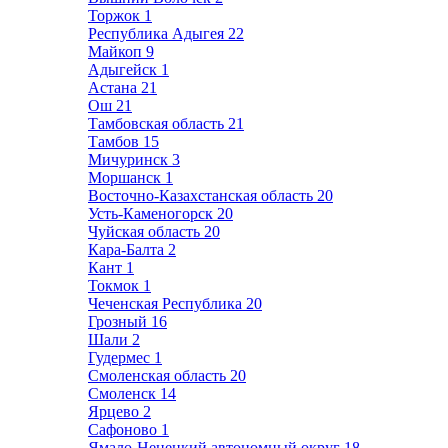
Торжок
1
Республика Адыгея
22
Майкоп
9
Адыгейск
1
Астана
21
Ош
21
Тамбовская область
21
Тамбов
15
Мичуринск
3
Моршанск
1
Восточно-Казахстанская область
20
Усть-Каменогорск
20
Чуйская область
20
Кара-Балта
2
Кант
1
Токмок
1
Чеченская Республика
20
Грозный
16
Шали
2
Гудермес
1
Смоленская область
20
Смоленск
14
Ярцево
2
Сафоново
1
Ямало-Ненецкий автономный округ
18