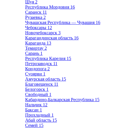
Шуя
2
Республика Мордовия
16
Саранск
11
Рузаевка
2
Чувашская Республика — Чувашия
16
Чебоксары
12
Новочебоксарск
3
Карагандинская область
16
Караганда
13
Темиртау
2
Сарань
1
Республика Карелия
15
Петрозаводск
11
Кондопога
2
Суоярви
1
Амурская область
15
Благовещенск
11
Белогорск
1
Свободный
1
Кабардино-Балкарская Республика
15
Нальчик
12
Баксан
1
Прохладный
1
Абай область
15
Семей
15