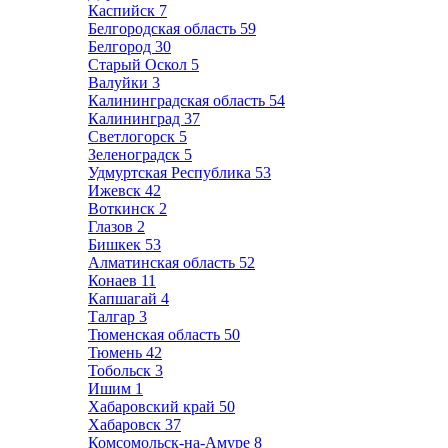
Каспийск
7
Белгородская область
59
Белгород
30
Старый Оскол
5
Валуйки
3
Калининградская область
54
Калининград
37
Светлогорск
5
Зеленоградск
5
Удмуртская Республика
53
Ижевск
42
Воткинск
2
Глазов
2
Бишкек
53
Алматинская область
52
Конаев
11
Капшагай
4
Талгар
3
Тюменская область
50
Тюмень
42
Тобольск
3
Ишим
1
Хабаровский край
50
Хабаровск
37
Комсомольск-на-Амуре
8