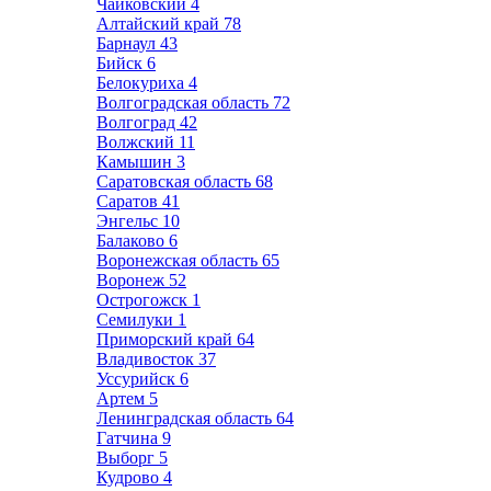
Чайковский
4
Алтайский край
78
Барнаул
43
Бийск
6
Белокуриха
4
Волгоградская область
72
Волгоград
42
Волжский
11
Камышин
3
Саратовская область
68
Саратов
41
Энгельс
10
Балаково
6
Воронежская область
65
Воронеж
52
Острогожск
1
Семилуки
1
Приморский край
64
Владивосток
37
Уссурийск
6
Артем
5
Ленинградская область
64
Гатчина
9
Выборг
5
Кудрово
4