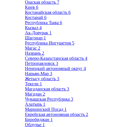
Ошская область
7
Киев
6
Костанайская область
6
Костанай
6
Республика Тыва
6
Кызыл
4
Ак-Довурак
1
Шагонар
1
Республика Ингушетия
5
Магас
2
Назрань
2
Северо-Казахстанская область
4
Петропавловск
3
Ненецкий автономный округ
4
Нарьян-Мар
3
Жетысу область
3
Текели
1
Магаданская область
3
Магадан
2
Чувашская Республика
3
Алатырь
1
Мариинский Посад
1
Еврейская автономная область
2
Биробиджан
1
Облучье
1