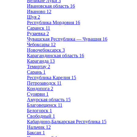
Великие Луки
3
Ивановская область
16
Иваново
12
Шуя
2
Республика Мордовия
16
Саранск
11
Рузаевка
2
Чувашская Республика — Чувашия
16
Чебоксары
12
Новочебоксарск
3
Карагандинская область
16
Караганда
13
Темиртау
2
Сарань
1
Республика Карелия
15
Петрозаводск
11
Кондопога
2
Суоярви
1
Амурская область
15
Благовещенск
11
Белогорск
1
Свободный
1
Кабардино-Балкарская Республика
15
Нальчик
12
Баксан
1