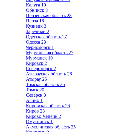
Калуга
19
Обнинск
8
Пензенская область
28
Пенза
16
Кузнецк
3
Заречный
2
Одесская область
27
Одесса
23
Черноморск
1
Мурманская область
27
Мурманск
10
Кировск
2
Североморск
2
Атырауская область
26
Атырау
25
Томская область
26
Томск
20
Северск
3
Асино
1
Кировская область
26
Киров
23
Кирово-Чепецк
2
Омутнинск
1
Акмолинская область
25