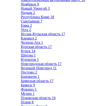
Ноябрьск
9
Новый Уренгой
3
Надым
2
Республика Коми
18
Сыктывкар
7
Емва
2
Ухта
2
Иссык-Кульская область
17
Каракол
2
Чолпон-Ата
1
Курская область
17
Курск
14
Щигры
1
Курчатов
1
Новгородская область
17
Великий Новгород
11
Пестово
2
Боровичи
1
Брянская область
17
Брянск
9
Фокино
1
Мглин
1
Псковская область
16
Псков
8