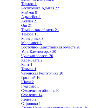
Торжок
1
Республика Адыгея
22
Майкоп
9
Адыгейск
1
Астана
21
Ош
21
Тамбовская область
21
Тамбов
15
Мичуринск
3
Моршанск
1
Восточно-Казахстанская область
20
Усть-Каменогорск
20
Чуйская область
20
Кара-Балта
2
Кант
1
Токмок
1
Чеченская Республика
20
Грозный
16
Шали
2
Гудермес
1
Смоленская область
20
Смоленск
14
Ярцево
2
Сафоново
1
Ямало-Ненецкий автономный округ
18