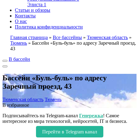
Элиста
1
Статьи и обзоры
Контакты
О нас
Политика конфиденциальности
Главная страница
»
Все бассейны
»
Тюменская область
»
Тюмень
»
Бассейн «Буль-буль» по адресу Заречный проезд,
43
В бассейн
Бассейн «Буль-буль» по адресу
Заречный проезд, 43
Тюменская область
Тюмень
В избранное
Подписывайтесь на Telegram-канал
Генережка
! Самое
интересное из мира технологий, нейросетей, IT и бизнеса.
Перейти в Telegram канал