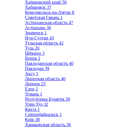
Хабаровский край
50
Хабаровск
37
Комсомольск-на-Амуре
8
Советская Гавань
1
Астраханская область
47
Астрахань
36
Знаменск
1
Нур-Султан
43
Тульская область
42
Тула
26
Щёкино
3
Венев
2
Павлодарская область
40
Павлодар
39
Аксу
1
Липецкая область
40
Липецк
25
Елец
2
Усмань
1
Республика Бурятия
39
Улан-Удэ
32
Кяхта
1
Северобайкальск
1
Київ
38
Харьковская область
36