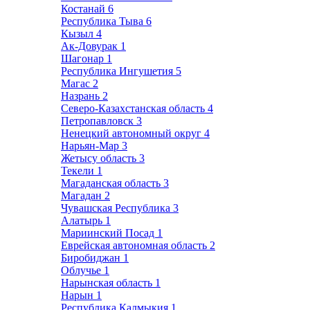
Костанай
6
Республика Тыва
6
Кызыл
4
Ак-Довурак
1
Шагонар
1
Республика Ингушетия
5
Магас
2
Назрань
2
Северо-Казахстанская область
4
Петропавловск
3
Ненецкий автономный округ
4
Нарьян-Мар
3
Жетысу область
3
Текели
1
Магаданская область
3
Магадан
2
Чувашская Республика
3
Алатырь
1
Мариинский Посад
1
Еврейская автономная область
2
Биробиджан
1
Облучье
1
Нарынская область
1
Нарын
1
Республика Калмыкия
1