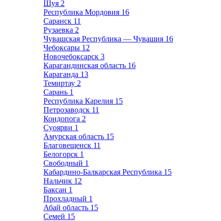
Шуя
2
Республика Мордовия
16
Саранск
11
Рузаевка
2
Чувашская Республика — Чувашия
16
Чебоксары
12
Новочебоксарск
3
Карагандинская область
16
Караганда
13
Темиртау
2
Сарань
1
Республика Карелия
15
Петрозаводск
11
Кондопога
2
Суоярви
1
Амурская область
15
Благовещенск
11
Белогорск
1
Свободный
1
Кабардино-Балкарская Республика
15
Нальчик
12
Баксан
1
Прохладный
1
Абай область
15
Семей
15