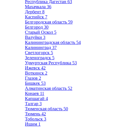
Республика Дагестан
63
Махачкала
36
Дербент
8
Каспийск
7
Белгородская область
59
Белгород
30
Старый Оскол
5
Валуйки
3
Калининградская область
54
Калининград
37
Светлогорск
5
Зеленоградск
5
Удмуртская Республика
53
Ижевск
42
Воткинск
2
Глазов
2
Бишкек
53
Алматинская область
52
Конаев
11
Капшагай
4
Талгар
3
Тюменская область
50
Тюмень
42
Тобольск
3
Ишим
1