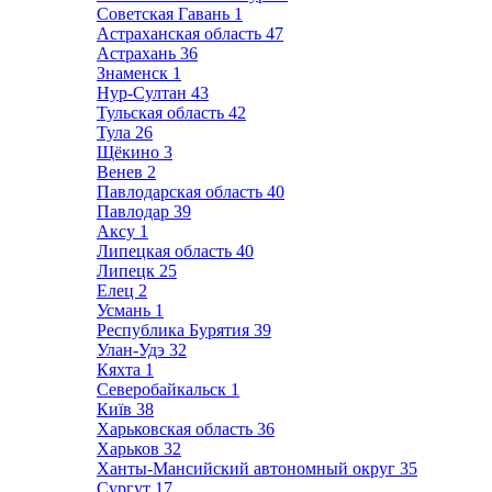
Советская Гавань
1
Астраханская область
47
Астрахань
36
Знаменск
1
Нур-Султан
43
Тульская область
42
Тула
26
Щёкино
3
Венев
2
Павлодарская область
40
Павлодар
39
Аксу
1
Липецкая область
40
Липецк
25
Елец
2
Усмань
1
Республика Бурятия
39
Улан-Удэ
32
Кяхта
1
Северобайкальск
1
Київ
38
Харьковская область
36
Харьков
32
Ханты-Мансийский автономный округ
35
Сургут
17