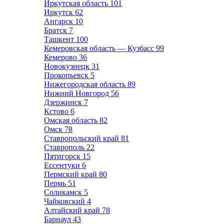
Иркутская область
101
Иркутск
62
Ангарск
10
Братск
7
Ташкент
100
Кемеровская область — Кузбасс
99
Кемерово
36
Новокузнецк
31
Прокопьевск
5
Нижегородская область
89
Нижний Новгород
56
Дзержинск
7
Кстово
6
Омская область
82
Омск
78
Ставропольский край
81
Ставрополь
22
Пятигорск
15
Ессентуки
6
Пермский край
80
Пермь
51
Соликамск
5
Чайковский
4
Алтайский край
78
Барнаул
43