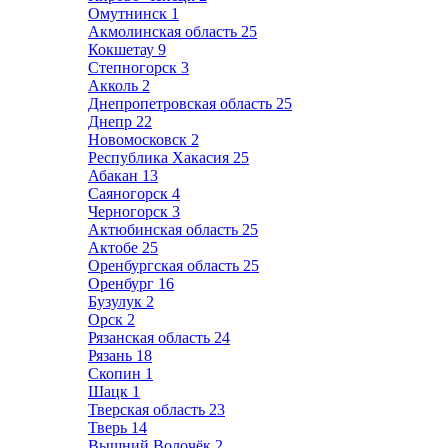
Омутнинск
1
Акмолинская область
25
Кокшетау
9
Степногорск
3
Акколь
2
Днепропетровская область
25
Днепр
22
Новомосковск
2
Республика Хакасия
25
Абакан
13
Саяногорск
4
Черногорск
3
Актюбинская область
25
Актобе
25
Оренбургская область
25
Оренбург
16
Бузулук
2
Орск
2
Рязанская область
24
Рязань
18
Скопин
1
Шацк
1
Тверская область
23
Тверь
14
Вышний Волочёк
2