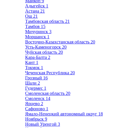
Майкоп
9
Адыгейск
1
Астана
21
Ош
21
Тамбовская область
21
Тамбов
15
Мичуринск
3
Моршанск
1
Восточно-Казахстанская область
20
Усть-Каменогорск
20
Чуйская область
20
Кара-Балта
2
Кант
1
Токмок
1
Чеченская Республика
20
Грозный
16
Шали
2
Гудермес
1
Смоленская область
20
Смоленск
14
Ярцево
2
Сафоново
1
Ямало-Ненецкий автономный округ
18
Ноябрьск
9
Новый Уренгой
3