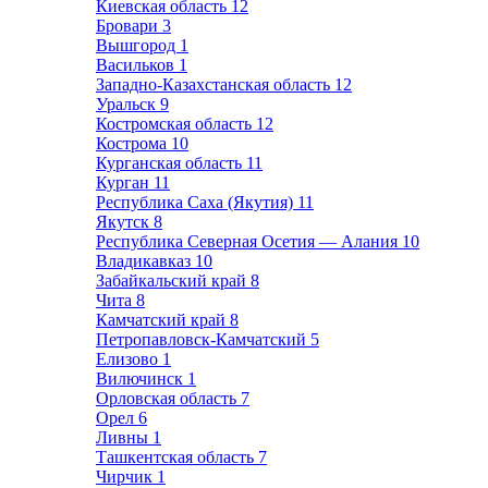
Киевская область
12
Бровари
3
Вышгород
1
Васильков
1
Западно-Казахстанская область
12
Уральск
9
Костромская область
12
Кострома
10
Курганская область
11
Курган
11
Республика Саха (Якутия)
11
Якутск
8
Республика Северная Осетия — Алания
10
Владикавказ
10
Забайкальский край
8
Чита
8
Камчатский край
8
Петропавловск-Камчатский
5
Елизово
1
Вилючинск
1
Орловская область
7
Орел
6
Ливны
1
Ташкентская область
7
Чирчик
1