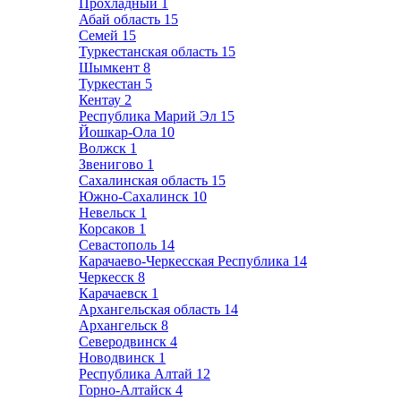
Прохладный
1
Абай область
15
Семей
15
Туркестанская область
15
Шымкент
8
Туркестан
5
Кентау
2
Республика Марий Эл
15
Йошкар-Ола
10
Волжск
1
Звенигово
1
Сахалинская область
15
Южно-Сахалинск
10
Невельск
1
Корсаков
1
Севастополь
14
Карачаево-Черкесская Республика
14
Черкесск
8
Карачаевск
1
Архангельская область
14
Архангельск
8
Северодвинск
4
Новодвинск
1
Республика Алтай
12
Горно-Алтайск
4