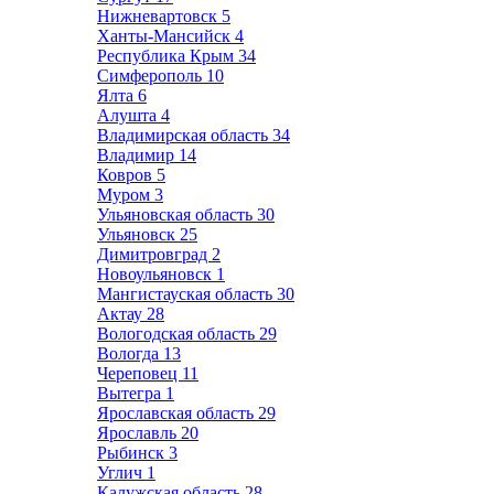
Нижневартовск
5
Ханты-Мансийск
4
Республика Крым
34
Симферополь
10
Ялта
6
Алушта
4
Владимирская область
34
Владимир
14
Ковров
5
Муром
3
Ульяновская область
30
Ульяновск
25
Димитровград
2
Новоульяновск
1
Мангистауская область
30
Актау
28
Вологодская область
29
Вологда
13
Череповец
11
Вытегра
1
Ярославская область
29
Ярославль
20
Рыбинск
3
Углич
1
Калужская область
28