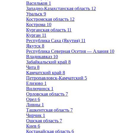
Васильков
1
Западно-Казахстанская область
12
Уральск
9
Костромская область
12
Кострома
10
Курганская область
11
Курган
11
Республика Саха (Якутия)
11
Якутск
8
Республика Северная Осетия — Алания
10
Владикавказ
10
Забайкальский край
8
Чита
8
Камчатский край
8
Петропавловск-Камчатский
5
Елизово
1
Вилючинск
1
Орловская область
7
Орел
6
Ливны
1
Ташкентская область
7
Чирчик
1
Ошская область
7
Киев
6
Костанайская область
6