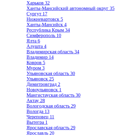
Харьков
32
Ханты-Мансийский автономный округ
35
Сургут
17
Нижневартовск
5
Ханты-Мансийск
4
Республика Крым
34
Симферополь
10
Ялта
6
Алушта
4
Владимирская область
34
Владимир
14
Ковров
5
Муром
3
Ульяновская область
30
Ульяновск
25
Димитровград
2
Новоульяновск
1
Мангистауская область
30
Актау
28
Вологодская область
29
Вологда
13
Череповец
11
Вытегра
1
Ярославская область
29
Ярославль
20