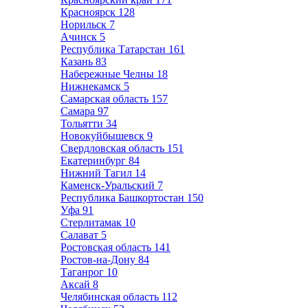
Красноярск
128
Норильск
7
Ачинск
5
Республика Татарстан
161
Казань
83
Набережные Челны
18
Нижнекамск
5
Самарская область
157
Самара
97
Тольятти
34
Новокуйбышевск
9
Свердловская область
151
Екатеринбург
84
Нижний Тагил
14
Каменск-Уральский
7
Республика Башкортостан
150
Уфа
91
Стерлитамак
10
Салават
5
Ростовская область
141
Ростов-на-Дону
84
Таганрог
10
Аксай
8
Челябинская область
112