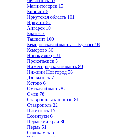
Челябинск
53
Магнитогорск
15
Копейск
6
Иркутская область
101
Иркутск
62
Ангарск
10
Братск
7
Ташкент
100
Кемеровская область — Кузбасс
99
Кемерово
36
Новокузнецк
31
Прокопьевск
5
Нижегородская область
89
Нижний Новгород
56
Дзержинск
7
Кстово
6
Омская область
82
Омск
78
Ставропольский край
81
Ставрополь
22
Пятигорск
15
Ессентуки
6
Пермский край
80
Пермь
51
Соликамск
5