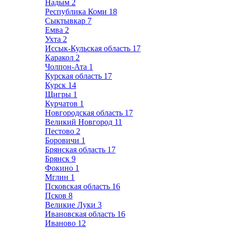
Надым
2
Республика Коми
18
Сыктывкар
7
Емва
2
Ухта
2
Иссык-Кульская область
17
Каракол
2
Чолпон-Ата
1
Курская область
17
Курск
14
Щигры
1
Курчатов
1
Новгородская область
17
Великий Новгород
11
Пестово
2
Боровичи
1
Брянская область
17
Брянск
9
Фокино
1
Мглин
1
Псковская область
16
Псков
8
Великие Луки
3
Ивановская область
16
Иваново
12