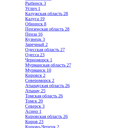
Рыбинск
3
Углич
1
Калужская область
28
Калуга
19
Обнинск
8
Пензенская область
28
Пенза
16
Кузнецк
3
Заречный
2
Одесская область
27
Одесса
23
Черноморск
1
Мурманская область
27
Мурманск
10
Кировск
2
Североморск
2
Атырауская область
26
Атырау
25
Томская область
26
Томск
20
Северск
3
Асино
1
Кировская область
26
Киров
23
Кирово-Чепецк
2