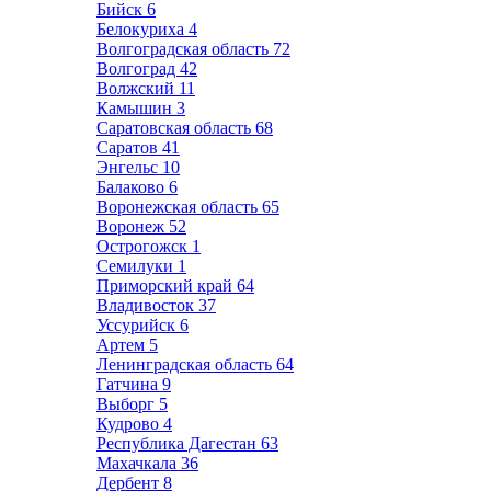
Бийск
6
Белокуриха
4
Волгоградская область
72
Волгоград
42
Волжский
11
Камышин
3
Саратовская область
68
Саратов
41
Энгельс
10
Балаково
6
Воронежская область
65
Воронеж
52
Острогожск
1
Семилуки
1
Приморский край
64
Владивосток
37
Уссурийск
6
Артем
5
Ленинградская область
64
Гатчина
9
Выборг
5
Кудрово
4
Республика Дагестан
63
Махачкала
36
Дербент
8