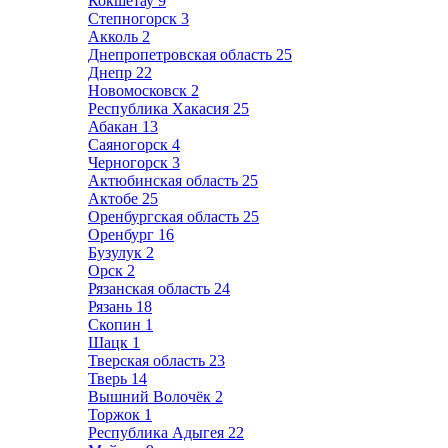
Кокшетау
9
Степногорск
3
Акколь
2
Днепропетровская область
25
Днепр
22
Новомосковск
2
Республика Хакасия
25
Абакан
13
Саяногорск
4
Черногорск
3
Актюбинская область
25
Актобе
25
Оренбургская область
25
Оренбург
16
Бузулук
2
Орск
2
Рязанская область
24
Рязань
18
Скопин
1
Шацк
1
Тверская область
23
Тверь
14
Вышний Волочёк
2
Торжок
1
Республика Адыгея
22