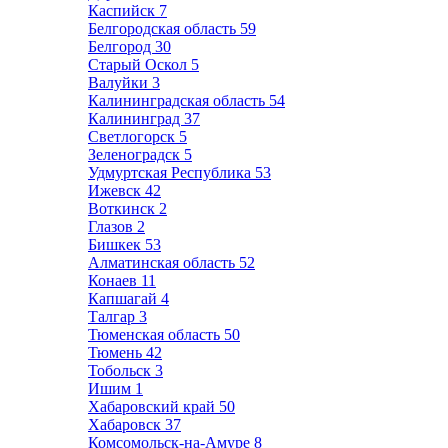
Каспийск
7
Белгородская область
59
Белгород
30
Старый Оскол
5
Валуйки
3
Калининградская область
54
Калининград
37
Светлогорск
5
Зеленоградск
5
Удмуртская Республика
53
Ижевск
42
Воткинск
2
Глазов
2
Бишкек
53
Алматинская область
52
Конаев
11
Капшагай
4
Талгар
3
Тюменская область
50
Тюмень
42
Тобольск
3
Ишим
1
Хабаровский край
50
Хабаровск
37
Комсомольск-на-Амуре
8