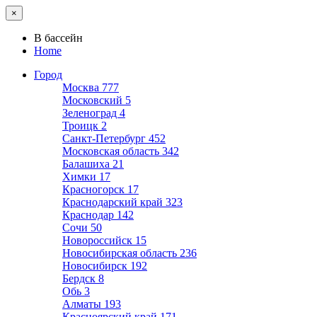
×
В бассейн
Home
Город
Москва
777
Московский
5
Зеленоград
4
Троицк
2
Санкт-Петербург
452
Московская область
342
Балашиха
21
Химки
17
Красногорск
17
Краснодарский край
323
Краснодар
142
Сочи
50
Новороссийск
15
Новосибирская область
236
Новосибирск
192
Бердск
8
Обь
3
Алматы
193
Красноярский край
171