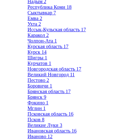
Надым
2
Республика Коми
18
Сыктывкар
7
Емва
2
Ухта
2
Иссык-Кульская область
17
Каракол
2
Чолпон-Ата
1
Курская область
17
Курск
14
Щигры
1
Курчатов
1
Новгородская область
17
Великий Новгород
11
Пестово
2
Боровичи
1
Брянская область
17
Брянск
9
Фокино
1
Мглин
1
Псковская область
16
Псков
8
Великие Луки
3
Ивановская область
16
Иваново
12