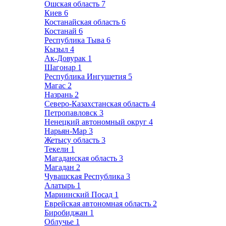
Ошская область
7
Киев
6
Костанайская область
6
Костанай
6
Республика Тыва
6
Кызыл
4
Ак-Довурак
1
Шагонар
1
Республика Ингушетия
5
Магас
2
Назрань
2
Северо-Казахстанская область
4
Петропавловск
3
Ненецкий автономный округ
4
Нарьян-Мар
3
Жетысу область
3
Текели
1
Магаданская область
3
Магадан
2
Чувашская Республика
3
Алатырь
1
Мариинский Посад
1
Еврейская автономная область
2
Биробиджан
1
Облучье
1