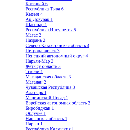
Костанай
6
Республика Тыва
6
Кызыл
4
Ак-Довурак
1
Шагонар
1
Республика Ингушетия
5
Магас
2
Назрань
2
Северо-Казахстанская область
4
Петропавловск
3
Ненецкий автономный округ
4
Нарьян-Мар
3
Жетысу область
3
Текели
1
Магаданская область
3
Магадан
2
Чувашская Республика
3
Алатырь
1
Мариинский Посад
1
Еврейская автономная область
2
Биробиджан
1
Облучье
1
Нарынская область
1
Нарын
1
Республика Калмыкия
1