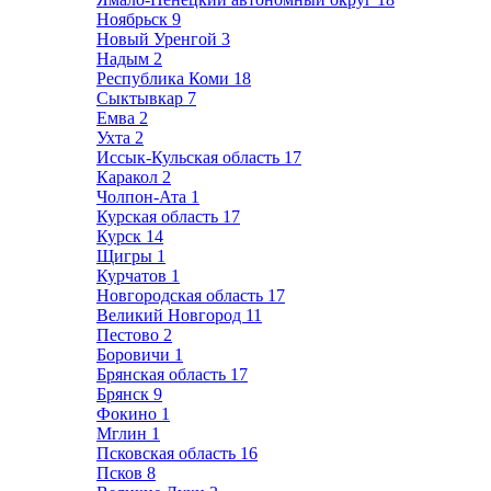
Ноябрьск
9
Новый Уренгой
3
Надым
2
Республика Коми
18
Сыктывкар
7
Емва
2
Ухта
2
Иссык-Кульская область
17
Каракол
2
Чолпон-Ата
1
Курская область
17
Курск
14
Щигры
1
Курчатов
1
Новгородская область
17
Великий Новгород
11
Пестово
2
Боровичи
1
Брянская область
17
Брянск
9
Фокино
1
Мглин
1
Псковская область
16
Псков
8