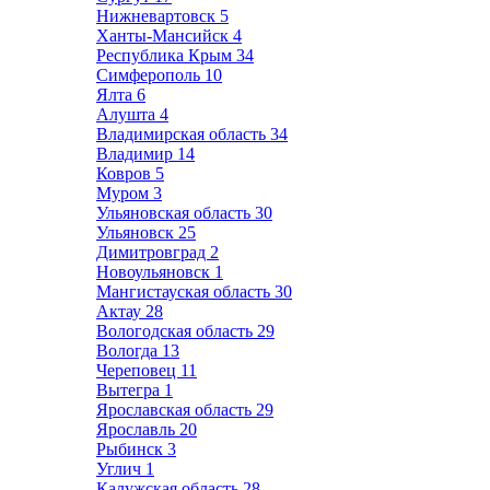
Нижневартовск
5
Ханты-Мансийск
4
Республика Крым
34
Симферополь
10
Ялта
6
Алушта
4
Владимирская область
34
Владимир
14
Ковров
5
Муром
3
Ульяновская область
30
Ульяновск
25
Димитровград
2
Новоульяновск
1
Мангистауская область
30
Актау
28
Вологодская область
29
Вологда
13
Череповец
11
Вытегра
1
Ярославская область
29
Ярославль
20
Рыбинск
3
Углич
1
Калужская область
28