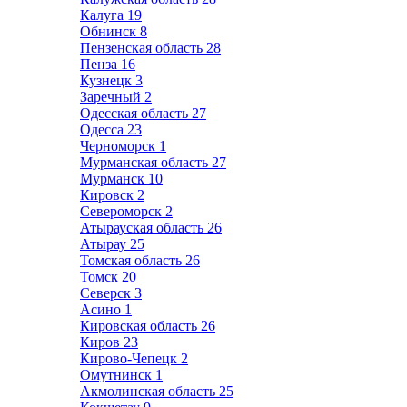
Калуга
19
Обнинск
8
Пензенская область
28
Пенза
16
Кузнецк
3
Заречный
2
Одесская область
27
Одесса
23
Черноморск
1
Мурманская область
27
Мурманск
10
Кировск
2
Североморск
2
Атырауская область
26
Атырау
25
Томская область
26
Томск
20
Северск
3
Асино
1
Кировская область
26
Киров
23
Кирово-Чепецк
2
Омутнинск
1
Акмолинская область
25