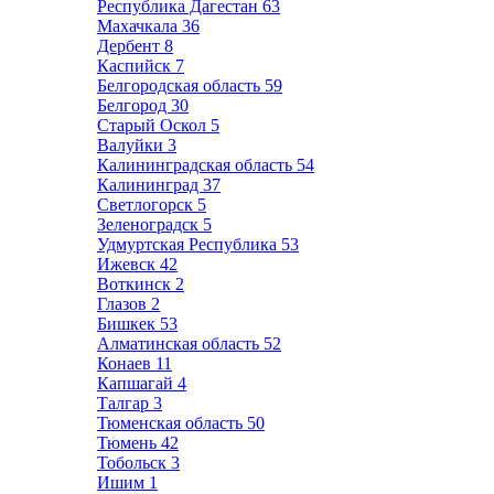
Республика Дагестан
63
Махачкала
36
Дербент
8
Каспийск
7
Белгородская область
59
Белгород
30
Старый Оскол
5
Валуйки
3
Калининградская область
54
Калининград
37
Светлогорск
5
Зеленоградск
5
Удмуртская Республика
53
Ижевск
42
Воткинск
2
Глазов
2
Бишкек
53
Алматинская область
52
Конаев
11
Капшагай
4
Талгар
3
Тюменская область
50
Тюмень
42
Тобольск
3
Ишим
1