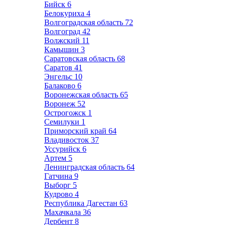
Бийск
6
Белокуриха
4
Волгоградская область
72
Волгоград
42
Волжский
11
Камышин
3
Саратовская область
68
Саратов
41
Энгельс
10
Балаково
6
Воронежская область
65
Воронеж
52
Острогожск
1
Семилуки
1
Приморский край
64
Владивосток
37
Уссурийск
6
Артем
5
Ленинградская область
64
Гатчина
9
Выборг
5
Кудрово
4
Республика Дагестан
63
Махачкала
36
Дербент
8