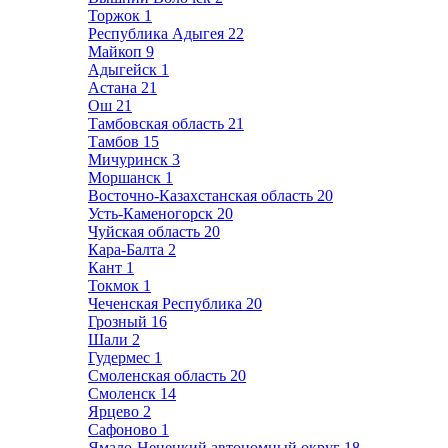
Торжок
1
Республика Адыгея
22
Майкоп
9
Адыгейск
1
Астана
21
Ош
21
Тамбовская область
21
Тамбов
15
Мичуринск
3
Моршанск
1
Восточно-Казахстанская область
20
Усть-Каменогорск
20
Чуйская область
20
Кара-Балта
2
Кант
1
Токмок
1
Чеченская Республика
20
Грозный
16
Шали
2
Гудермес
1
Смоленская область
20
Смоленск
14
Ярцево
2
Сафоново
1
Ямало-Ненецкий автономный округ
18