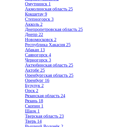
Омутнинск
1
Акмолинская область
25
Кокшетау
9
Степногорск
3
Акколь
2
Днепропетровская область
25
Днепр
22
Новомосковск
2
Республика Хакасия
25
Абакан
13
Саяногорск
4
Черногорск
3
Актюбинская область
25
Актобе
25
Оренбургская область
25
Оренбург
16
Бузулук
2
Орск
2
Рязанская область
24
Рязань
18
Скопин
1
Шацк
1
Тверская область
23
Тверь
14
Вышний Волочёк
2