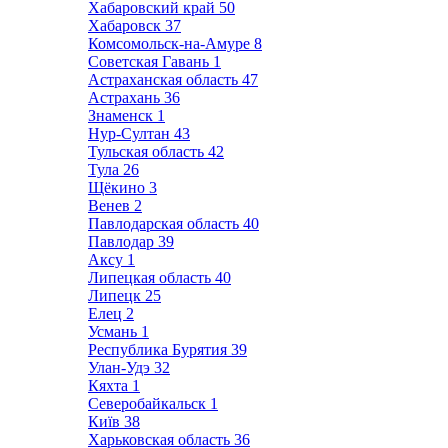
Хабаровский край
50
Хабаровск
37
Комсомольск-на-Амуре
8
Советская Гавань
1
Астраханская область
47
Астрахань
36
Знаменск
1
Нур-Султан
43
Тульская область
42
Тула
26
Щёкино
3
Венев
2
Павлодарская область
40
Павлодар
39
Аксу
1
Липецкая область
40
Липецк
25
Елец
2
Усмань
1
Республика Бурятия
39
Улан-Удэ
32
Кяхта
1
Северобайкальск
1
Київ
38
Харьковская область
36