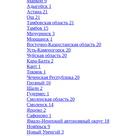
Майкоп
9
Адыгейск
1
Астана
21
Ош
21
Тамбовская область
21
Тамбов
15
Мичуринск
3
Моршанск
1
Восточно-Казахстанская область
20
Усть-Каменогорск
20
Чуйская область
20
Кара-Балта
2
Кант
1
Токмок
1
Чеченская Республика
20
Грозный
16
Шали
2
Гудермес
1
Смоленская область
20
Смоленск
14
Ярцево
2
Сафоново
1
Ямало-Ненецкий автономный округ
18
Ноябрьск
9
Новый Уренгой
3