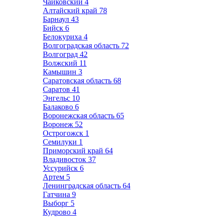
Чайковский
4
Алтайский край
78
Барнаул
43
Бийск
6
Белокуриха
4
Волгоградская область
72
Волгоград
42
Волжский
11
Камышин
3
Саратовская область
68
Саратов
41
Энгельс
10
Балаково
6
Воронежская область
65
Воронеж
52
Острогожск
1
Семилуки
1
Приморский край
64
Владивосток
37
Уссурийск
6
Артем
5
Ленинградская область
64
Гатчина
9
Выборг
5
Кудрово
4