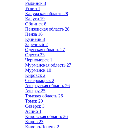
Рыбинск
3
Углич
1
Калужская область
28
Калуга
19
Обнинск
8
Пензенская область
28
Пенза
16
Кузнецк
3
Заречный
2
Одесская область
27
Одесса
23
Черноморск
1
Мурманская область
27
Мурманск
10
Кировск
2
Североморск
2
Атырауская область
26
Атырау
25
Томская область
26
Томск
20
Северск
3
Асино
1
Кировская область
26
Киров
23
Кирово-Чепецк
2