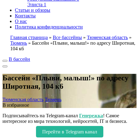
Элиста
1
Статьи и обзоры
Контакты
О нас
Политика конфиденциальности
Главная страница
»
Все бассейны
»
Тюменская область
»
Тюмень
»
Бассейн «Плыви, малыш!» по адресу Широтная,
104 к6
В бассейн
Бассейн «Плыви, малыш!» по адресу
Широтная, 104 к6
Тюменская область
Тюмень
В избранное
Подписывайтесь на Telegram-канал
Генережка
! Самое
интересное из мира технологий, нейросетей, IT и бизнеса.
Перейти в Telegram канал