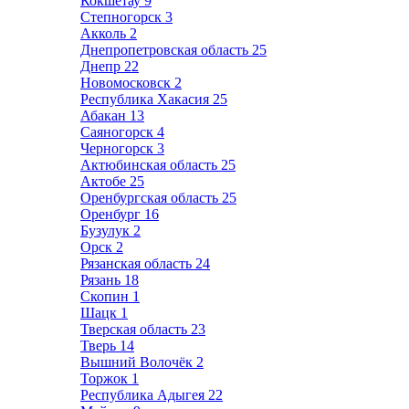
Кокшетау
9
Степногорск
3
Акколь
2
Днепропетровская область
25
Днепр
22
Новомосковск
2
Республика Хакасия
25
Абакан
13
Саяногорск
4
Черногорск
3
Актюбинская область
25
Актобе
25
Оренбургская область
25
Оренбург
16
Бузулук
2
Орск
2
Рязанская область
24
Рязань
18
Скопин
1
Шацк
1
Тверская область
23
Тверь
14
Вышний Волочёк
2
Торжок
1
Республика Адыгея
22