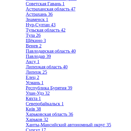
Советская Гавань
1
Астраханская область
47
Астрахань
36
Знаменск
1
Нур-Султан
43
Тульская область
42
Тула
26
Щёкино
3
Венев
2
Павлодарская область
40
Павлодар
39
Аксу
1
Липецкая область
40
Липецк
25
Елец
2
Усмань
1
Республика Бурятия
39
Улан-Удэ
32
Кяхта
1
Северобайкальск
1
Київ
38
Харьковская область
36
Харьков
32
Ханты-Мансийский автономный округ
35
Сургут
17