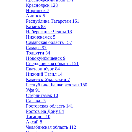
Красноярск
128
Норильск
7
Ачинск
5
Республика Татарстан
161
Казань
83
Набережные Челны
18
Нижнекамск
5
Самарская область
157
Самара
97
Тольятти
34
Новокуйбышевск
9
Свердловская область
151
Екатеринбург
84
Нижний Тагил
14
Каменск-Уральский
7
Республика Башкортостан
150
Уфа
91
Стерлитамак
10
Салават
5
Ростовская область
141
Ростов-на-Дону
84
Таганрог
10
Аксай
8
Челябинская область
112