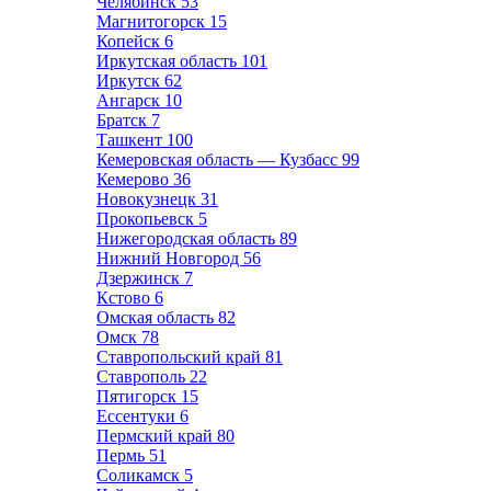
Челябинск
53
Магнитогорск
15
Копейск
6
Иркутская область
101
Иркутск
62
Ангарск
10
Братск
7
Ташкент
100
Кемеровская область — Кузбасс
99
Кемерово
36
Новокузнецк
31
Прокопьевск
5
Нижегородская область
89
Нижний Новгород
56
Дзержинск
7
Кстово
6
Омская область
82
Омск
78
Ставропольский край
81
Ставрополь
22
Пятигорск
15
Ессентуки
6
Пермский край
80
Пермь
51
Соликамск
5