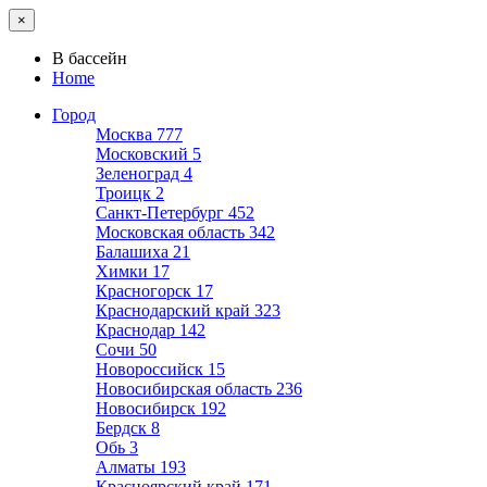
×
В бассейн
Home
Город
Москва
777
Московский
5
Зеленоград
4
Троицк
2
Санкт-Петербург
452
Московская область
342
Балашиха
21
Химки
17
Красногорск
17
Краснодарский край
323
Краснодар
142
Сочи
50
Новороссийск
15
Новосибирская область
236
Новосибирск
192
Бердск
8
Обь
3
Алматы
193
Красноярский край
171