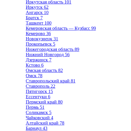
Иркутская область
101
Иркутск
62
Ангарск
10
Братск
7
Ташкент
100
Кемеровская область — Кузбасс
99
Кемерово
36
Новокузнецк
31
Прокопьевск
5
Нижегородская область
89
Нижний Новгород
56
Дзержинск
7
Кстово
6
Омская область
82
Омск
78
Ставропольский край
81
Ставрополь
22
Пятигорск
15
Ессентуки
6
Пермский край
80
Пермь
51
Соликамск
5
Чайковский
4
Алтайский край
78
Барнаул
43