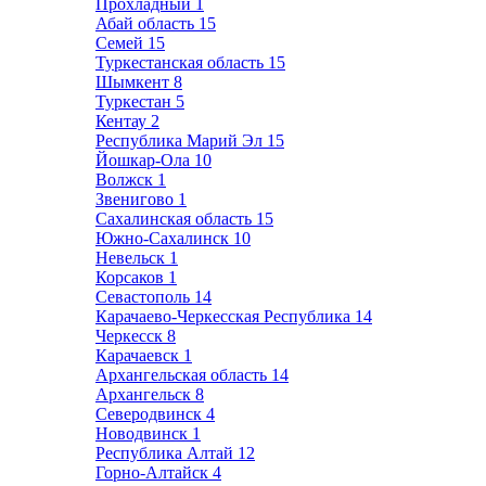
Прохладный
1
Абай область
15
Семей
15
Туркестанская область
15
Шымкент
8
Туркестан
5
Кентау
2
Республика Марий Эл
15
Йошкар-Ола
10
Волжск
1
Звенигово
1
Сахалинская область
15
Южно-Сахалинск
10
Невельск
1
Корсаков
1
Севастополь
14
Карачаево-Черкесская Республика
14
Черкесск
8
Карачаевск
1
Архангельская область
14
Архангельск
8
Северодвинск
4
Новодвинск
1
Республика Алтай
12
Горно-Алтайск
4