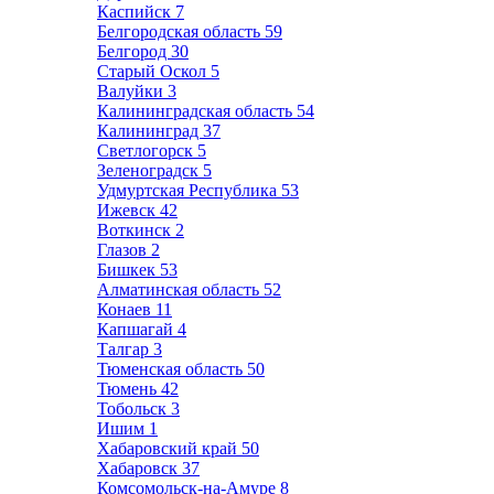
Каспийск
7
Белгородская область
59
Белгород
30
Старый Оскол
5
Валуйки
3
Калининградская область
54
Калининград
37
Светлогорск
5
Зеленоградск
5
Удмуртская Республика
53
Ижевск
42
Воткинск
2
Глазов
2
Бишкек
53
Алматинская область
52
Конаев
11
Капшагай
4
Талгар
3
Тюменская область
50
Тюмень
42
Тобольск
3
Ишим
1
Хабаровский край
50
Хабаровск
37
Комсомольск-на-Амуре
8