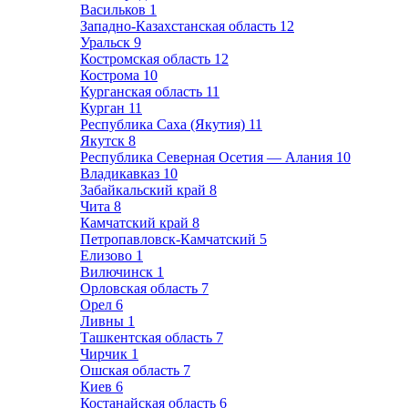
Васильков
1
Западно-Казахстанская область
12
Уральск
9
Костромская область
12
Кострома
10
Курганская область
11
Курган
11
Республика Саха (Якутия)
11
Якутск
8
Республика Северная Осетия — Алания
10
Владикавказ
10
Забайкальский край
8
Чита
8
Камчатский край
8
Петропавловск-Камчатский
5
Елизово
1
Вилючинск
1
Орловская область
7
Орел
6
Ливны
1
Ташкентская область
7
Чирчик
1
Ошская область
7
Киев
6
Костанайская область
6