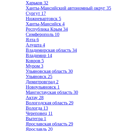
Харьков
32
Ханты-Мансийский автономный округ
35
Сургут
17
Нижневартовск
5
Ханты-Мансийск
4
Республика Крым
34
Симферополь
10
Ялта
6
Алушта
4
Владимирская область
34
Владимир
14
Ковров
5
Муром
3
Ульяновская область
30
Ульяновск
25
Димитровград
2
Новоульяновск
1
Мангистауская область
30
Актау
28
Вологодская область
29
Вологда
13
Череповец
11
Вытегра
1
Ярославская область
29
Ярославль
20