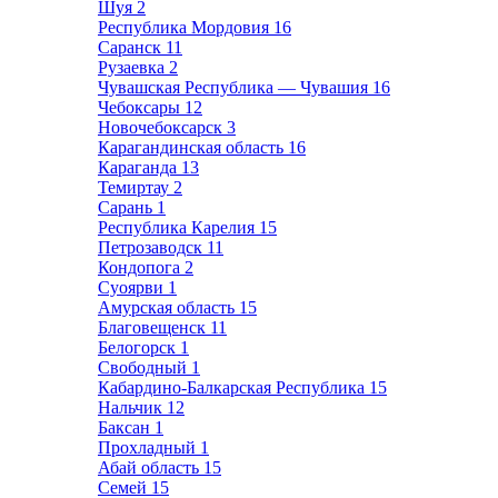
Шуя
2
Республика Мордовия
16
Саранск
11
Рузаевка
2
Чувашская Республика — Чувашия
16
Чебоксары
12
Новочебоксарск
3
Карагандинская область
16
Караганда
13
Темиртау
2
Сарань
1
Республика Карелия
15
Петрозаводск
11
Кондопога
2
Суоярви
1
Амурская область
15
Благовещенск
11
Белогорск
1
Свободный
1
Кабардино-Балкарская Республика
15
Нальчик
12
Баксан
1
Прохладный
1
Абай область
15
Семей
15