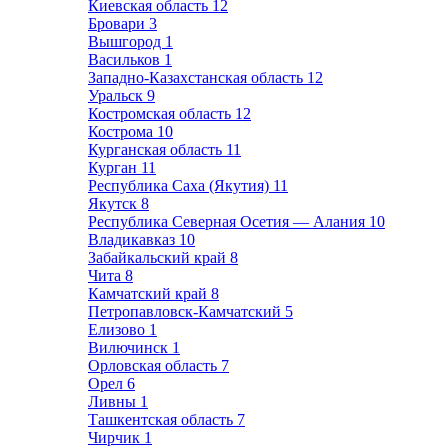
Киевская область
12
Бровари
3
Вышгород
1
Васильков
1
Западно-Казахстанская область
12
Уральск
9
Костромская область
12
Кострома
10
Курганская область
11
Курган
11
Республика Саха (Якутия)
11
Якутск
8
Республика Северная Осетия — Алания
10
Владикавказ
10
Забайкальский край
8
Чита
8
Камчатский край
8
Петропавловск-Камчатский
5
Елизово
1
Вилючинск
1
Орловская область
7
Орел
6
Ливны
1
Ташкентская область
7
Чирчик
1