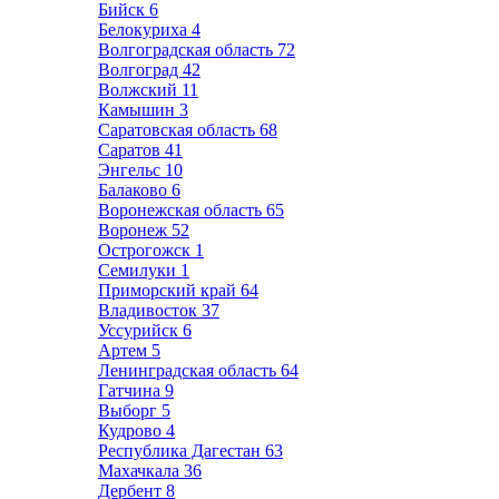
Бийск
6
Белокуриха
4
Волгоградская область
72
Волгоград
42
Волжский
11
Камышин
3
Саратовская область
68
Саратов
41
Энгельс
10
Балаково
6
Воронежская область
65
Воронеж
52
Острогожск
1
Семилуки
1
Приморский край
64
Владивосток
37
Уссурийск
6
Артем
5
Ленинградская область
64
Гатчина
9
Выборг
5
Кудрово
4
Республика Дагестан
63
Махачкала
36
Дербент
8