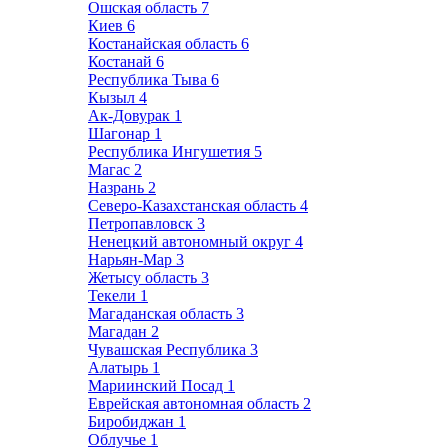
Ошская область
7
Киев
6
Костанайская область
6
Костанай
6
Республика Тыва
6
Кызыл
4
Ак-Довурак
1
Шагонар
1
Республика Ингушетия
5
Магас
2
Назрань
2
Северо-Казахстанская область
4
Петропавловск
3
Ненецкий автономный округ
4
Нарьян-Мар
3
Жетысу область
3
Текели
1
Магаданская область
3
Магадан
2
Чувашская Республика
3
Алатырь
1
Мариинский Посад
1
Еврейская автономная область
2
Биробиджан
1
Облучье
1