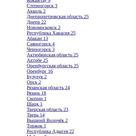
Кокшетау
9
Степногорск
3
Акколь
2
Днепропетровская область
25
Днепр
22
Новомосковск
2
Республика Хакасия
25
Абакан
13
Саяногорск
4
Черногорск
3
Актюбинская область
25
Актобе
25
Оренбургская область
25
Оренбург
16
Бузулук
2
Орск
2
Рязанская область
24
Рязань
18
Скопин
1
Шацк
1
Тверская область
23
Тверь
14
Вышний Волочёк
2
Торжок
1
Республика Адыгея
22