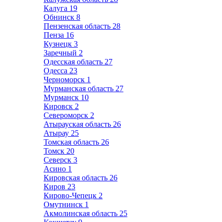
Калуга
19
Обнинск
8
Пензенская область
28
Пенза
16
Кузнецк
3
Заречный
2
Одесская область
27
Одесса
23
Черноморск
1
Мурманская область
27
Мурманск
10
Кировск
2
Североморск
2
Атырауская область
26
Атырау
25
Томская область
26
Томск
20
Северск
3
Асино
1
Кировская область
26
Киров
23
Кирово-Чепецк
2
Омутнинск
1
Акмолинская область
25