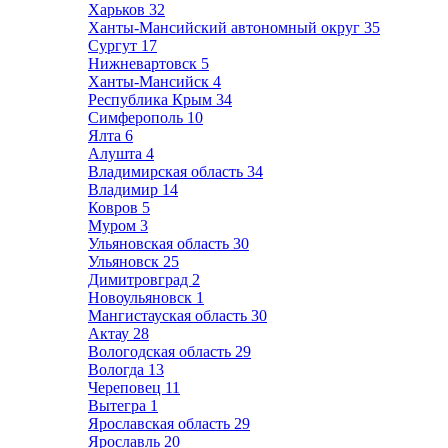
Харьков
32
Ханты-Мансийский автономный округ
35
Сургут
17
Нижневартовск
5
Ханты-Мансийск
4
Республика Крым
34
Симферополь
10
Ялта
6
Алушта
4
Владимирская область
34
Владимир
14
Ковров
5
Муром
3
Ульяновская область
30
Ульяновск
25
Димитровград
2
Новоульяновск
1
Мангистауская область
30
Актау
28
Вологодская область
29
Вологда
13
Череповец
11
Вытегра
1
Ярославская область
29
Ярославль
20