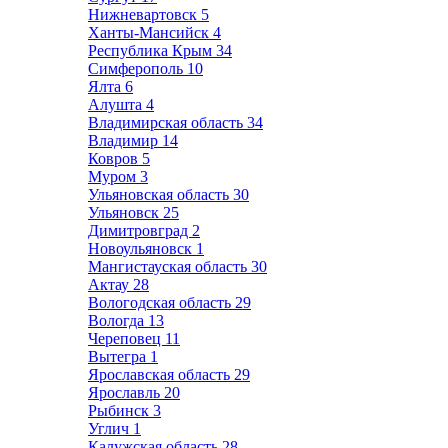
Нижневартовск
5
Ханты-Мансийск
4
Республика Крым
34
Симферополь
10
Ялта
6
Алушта
4
Владимирская область
34
Владимир
14
Ковров
5
Муром
3
Ульяновская область
30
Ульяновск
25
Димитровград
2
Новоульяновск
1
Мангистауская область
30
Актау
28
Вологодская область
29
Вологда
13
Череповец
11
Вытегра
1
Ярославская область
29
Ярославль
20
Рыбинск
3
Углич
1
Калужская область
28