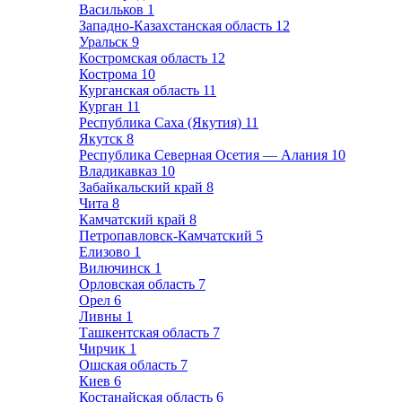
Васильков
1
Западно-Казахстанская область
12
Уральск
9
Костромская область
12
Кострома
10
Курганская область
11
Курган
11
Республика Саха (Якутия)
11
Якутск
8
Республика Северная Осетия — Алания
10
Владикавказ
10
Забайкальский край
8
Чита
8
Камчатский край
8
Петропавловск-Камчатский
5
Елизово
1
Вилючинск
1
Орловская область
7
Орел
6
Ливны
1
Ташкентская область
7
Чирчик
1
Ошская область
7
Киев
6
Костанайская область
6