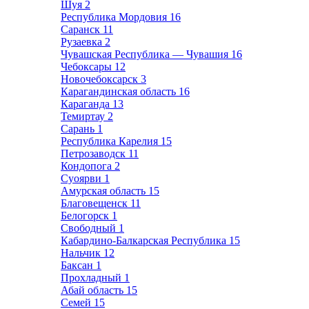
Шуя
2
Республика Мордовия
16
Саранск
11
Рузаевка
2
Чувашская Республика — Чувашия
16
Чебоксары
12
Новочебоксарск
3
Карагандинская область
16
Караганда
13
Темиртау
2
Сарань
1
Республика Карелия
15
Петрозаводск
11
Кондопога
2
Суоярви
1
Амурская область
15
Благовещенск
11
Белогорск
1
Свободный
1
Кабардино-Балкарская Республика
15
Нальчик
12
Баксан
1
Прохладный
1
Абай область
15
Семей
15