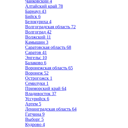
Чайковский
4
Алтайский край
78
Барнаул
43
Бийск
6
Белокуриха
4
Волгоградская область
72
Волгоград
42
Волжский
11
Камышин
3
Саратовская область
68
Саратов
41
Энгельс
10
Балаково
6
Воронежская область
65
Воронеж
52
Острогожск
1
Семилуки
1
Приморский край
64
Владивосток
37
Уссурийск
6
Артем
5
Ленинградская область
64
Гатчина
9
Выборг
5
Кудрово
4