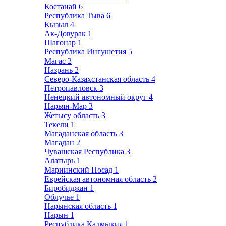
Костанай
6
Республика Тыва
6
Кызыл
4
Ак-Довурак
1
Шагонар
1
Республика Ингушетия
5
Магас
2
Назрань
2
Северо-Казахстанская область
4
Петропавловск
3
Ненецкий автономный округ
4
Нарьян-Мар
3
Жетысу область
3
Текели
1
Магаданская область
3
Магадан
2
Чувашская Республика
3
Алатырь
1
Мариинский Посад
1
Еврейская автономная область
2
Биробиджан
1
Облучье
1
Нарынская область
1
Нарын
1
Республика Калмыкия
1