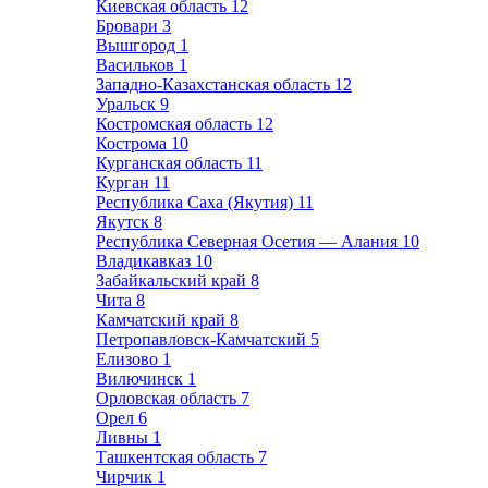
Киевская область
12
Бровари
3
Вышгород
1
Васильков
1
Западно-Казахстанская область
12
Уральск
9
Костромская область
12
Кострома
10
Курганская область
11
Курган
11
Республика Саха (Якутия)
11
Якутск
8
Республика Северная Осетия — Алания
10
Владикавказ
10
Забайкальский край
8
Чита
8
Камчатский край
8
Петропавловск-Камчатский
5
Елизово
1
Вилючинск
1
Орловская область
7
Орел
6
Ливны
1
Ташкентская область
7
Чирчик
1