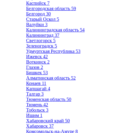
Каспийск
7
Белгородская область
59
Белгород
30
Старый Оскол
5
Валуйки
3
Калининградская область
54
Калининград
37
Светлогорск
5
Зеленоградск
5
Удмуртская Республика
53
Ижевск
42
Воткинск
2
Глазов
2
Бишкек
53
Алматинская область
52
Конаев
11
Капшагай
4
Талгар
3
Тюменская область
50
Тюмень
42
Тобольск
3
Ишим
1
Хабаровский край
50
Хабаровск
37
Комсомольск-на-Амуре
8