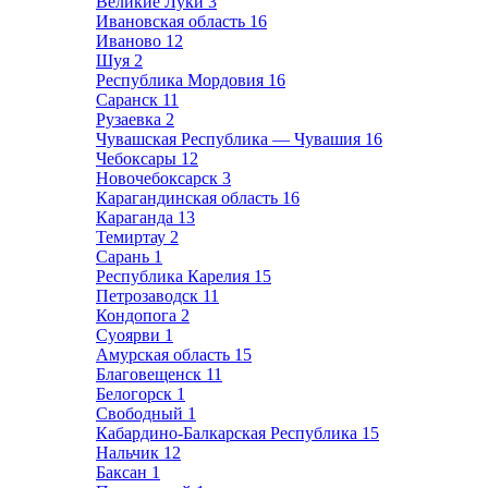
Великие Луки
3
Ивановская область
16
Иваново
12
Шуя
2
Республика Мордовия
16
Саранск
11
Рузаевка
2
Чувашская Республика — Чувашия
16
Чебоксары
12
Новочебоксарск
3
Карагандинская область
16
Караганда
13
Темиртау
2
Сарань
1
Республика Карелия
15
Петрозаводск
11
Кондопога
2
Суоярви
1
Амурская область
15
Благовещенск
11
Белогорск
1
Свободный
1
Кабардино-Балкарская Республика
15
Нальчик
12
Баксан
1