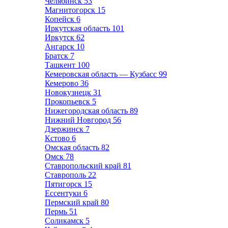
Челябинск
53
Магнитогорск
15
Копейск
6
Иркутская область
101
Иркутск
62
Ангарск
10
Братск
7
Ташкент
100
Кемеровская область — Кузбасс
99
Кемерово
36
Новокузнецк
31
Прокопьевск
5
Нижегородская область
89
Нижний Новгород
56
Дзержинск
7
Кстово
6
Омская область
82
Омск
78
Ставропольский край
81
Ставрополь
22
Пятигорск
15
Ессентуки
6
Пермский край
80
Пермь
51
Соликамск
5