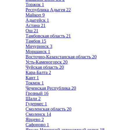
Торжок
1
Республика Адыгея
22
Майкоп
9
Адыгейск
1
Астана
21
Ош
21
Тамбовская область
21
Тамбов
15
Мичуринск
3
Моршанск
1
Восточно-Казахстанская область
20
Усть-Каменогорск
20
Чуйская область
20
Кара-Балта
2
Кант
1
Токмок
1
Чеченская Республика
20
Грозный
16
Шали
2
Гудермес
1
Смоленская область
20
Смоленск
14
Ярцево
2
Сафоново
1
Ямало-Ненецкий автономный округ
18