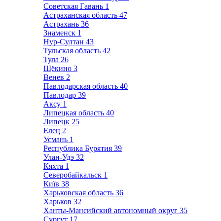
Советская Гавань
1
Астраханская область
47
Астрахань
36
Знаменск
1
Нур-Султан
43
Тульская область
42
Тула
26
Щёкино
3
Венев
2
Павлодарская область
40
Павлодар
39
Аксу
1
Липецкая область
40
Липецк
25
Елец
2
Усмань
1
Республика Бурятия
39
Улан-Удэ
32
Кяхта
1
Северобайкальск
1
Київ
38
Харьковская область
36
Харьков
32
Ханты-Мансийский автономный округ
35
Сургут
17