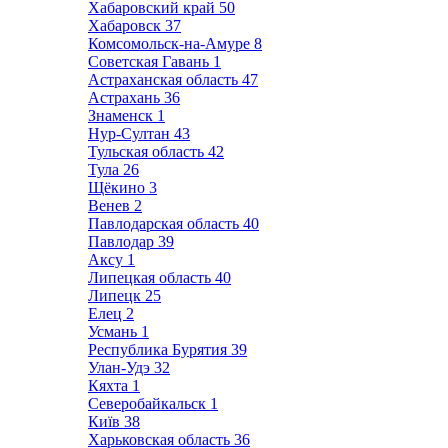
Хабаровский край
50
Хабаровск
37
Комсомольск-на-Амуре
8
Советская Гавань
1
Астраханская область
47
Астрахань
36
Знаменск
1
Нур-Султан
43
Тульская область
42
Тула
26
Щёкино
3
Венев
2
Павлодарская область
40
Павлодар
39
Аксу
1
Липецкая область
40
Липецк
25
Елец
2
Усмань
1
Республика Бурятия
39
Улан-Удэ
32
Кяхта
1
Северобайкальск
1
Київ
38
Харьковская область
36