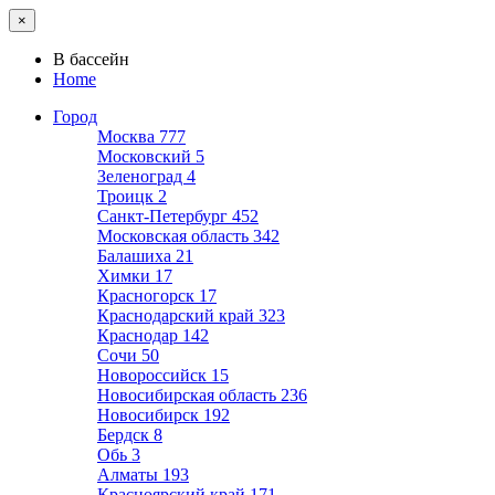
×
В бассейн
Home
Город
Москва
777
Московский
5
Зеленоград
4
Троицк
2
Санкт-Петербург
452
Московская область
342
Балашиха
21
Химки
17
Красногорск
17
Краснодарский край
323
Краснодар
142
Сочи
50
Новороссийск
15
Новосибирская область
236
Новосибирск
192
Бердск
8
Обь
3
Алматы
193
Красноярский край
171