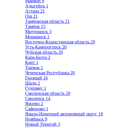
Майкоп
9
Адыгейск
1
Астана
21
Ош
21
Тамбовская область
21
Тамбов
15
Мичуринск
3
Моршанск
1
Восточно-Казахстанская область
20
Усть-Каменогорск
20
Чуйская область
20
Кара-Балта
2
Кант
1
Токмок
1
Чеченская Республика
20
Грозный
16
Шали
2
Гудермес
1
Смоленская область
20
Смоленск
14
Ярцево
2
Сафоново
1
Ямало-Ненецкий автономный округ
18
Ноябрьск
9
Новый Уренгой
3