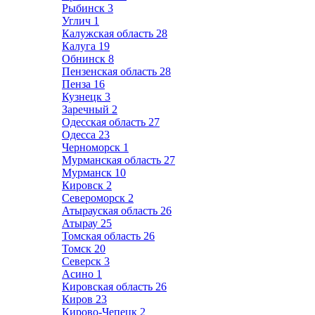
Рыбинск
3
Углич
1
Калужская область
28
Калуга
19
Обнинск
8
Пензенская область
28
Пенза
16
Кузнецк
3
Заречный
2
Одесская область
27
Одесса
23
Черноморск
1
Мурманская область
27
Мурманск
10
Кировск
2
Североморск
2
Атырауская область
26
Атырау
25
Томская область
26
Томск
20
Северск
3
Асино
1
Кировская область
26
Киров
23
Кирово-Чепецк
2