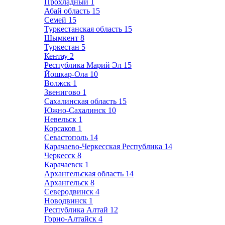
Прохладный
1
Абай область
15
Семей
15
Туркестанская область
15
Шымкент
8
Туркестан
5
Кентау
2
Республика Марий Эл
15
Йошкар-Ола
10
Волжск
1
Звенигово
1
Сахалинская область
15
Южно-Сахалинск
10
Невельск
1
Корсаков
1
Севастополь
14
Карачаево-Черкесская Республика
14
Черкесск
8
Карачаевск
1
Архангельская область
14
Архангельск
8
Северодвинск
4
Новодвинск
1
Республика Алтай
12
Горно-Алтайск
4