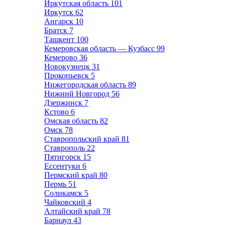
Иркутская область
101
Иркутск
62
Ангарск
10
Братск
7
Ташкент
100
Кемеровская область — Кузбасс
99
Кемерово
36
Новокузнецк
31
Прокопьевск
5
Нижегородская область
89
Нижний Новгород
56
Дзержинск
7
Кстово
6
Омская область
82
Омск
78
Ставропольский край
81
Ставрополь
22
Пятигорск
15
Ессентуки
6
Пермский край
80
Пермь
51
Соликамск
5
Чайковский
4
Алтайский край
78
Барнаул
43