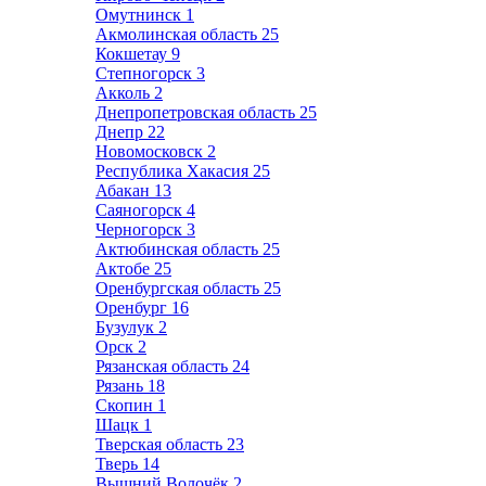
Омутнинск
1
Акмолинская область
25
Кокшетау
9
Степногорск
3
Акколь
2
Днепропетровская область
25
Днепр
22
Новомосковск
2
Республика Хакасия
25
Абакан
13
Саяногорск
4
Черногорск
3
Актюбинская область
25
Актобе
25
Оренбургская область
25
Оренбург
16
Бузулук
2
Орск
2
Рязанская область
24
Рязань
18
Скопин
1
Шацк
1
Тверская область
23
Тверь
14
Вышний Волочёк
2