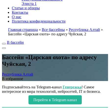
Элиста
1
Статьи и обзоры
Контакты
О нас
Политика конфиденциальности
Главная страница
»
Все бассейны
»
Республика Алтай
»
Бассейн «Царская охота» по адресу Чуйская, 2
В бассейн
Бассейн «Царская охота» по адресу
Чуйская, 2
Республика Алтай
В избранное
Подписывайтесь на Telegram-канал
Генережка
! Самое
интересное из мира технологий, нейросетей, IT и бизнеса.
Перейти в Telegram канал