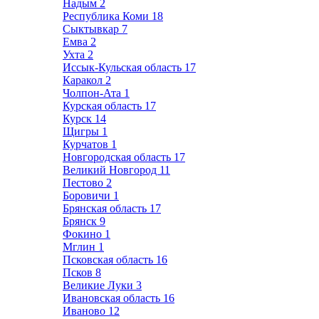
Надым
2
Республика Коми
18
Сыктывкар
7
Емва
2
Ухта
2
Иссык-Кульская область
17
Каракол
2
Чолпон-Ата
1
Курская область
17
Курск
14
Щигры
1
Курчатов
1
Новгородская область
17
Великий Новгород
11
Пестово
2
Боровичи
1
Брянская область
17
Брянск
9
Фокино
1
Мглин
1
Псковская область
16
Псков
8
Великие Луки
3
Ивановская область
16
Иваново
12