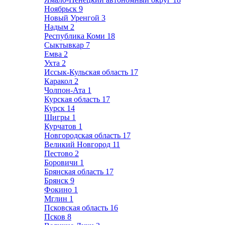
Ноябрьск
9
Новый Уренгой
3
Надым
2
Республика Коми
18
Сыктывкар
7
Емва
2
Ухта
2
Иссык-Кульская область
17
Каракол
2
Чолпон-Ата
1
Курская область
17
Курск
14
Щигры
1
Курчатов
1
Новгородская область
17
Великий Новгород
11
Пестово
2
Боровичи
1
Брянская область
17
Брянск
9
Фокино
1
Мглин
1
Псковская область
16
Псков
8