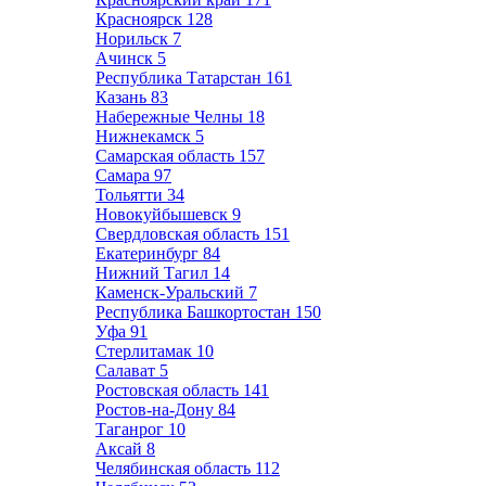
Красноярск
128
Норильск
7
Ачинск
5
Республика Татарстан
161
Казань
83
Набережные Челны
18
Нижнекамск
5
Самарская область
157
Самара
97
Тольятти
34
Новокуйбышевск
9
Свердловская область
151
Екатеринбург
84
Нижний Тагил
14
Каменск-Уральский
7
Республика Башкортостан
150
Уфа
91
Стерлитамак
10
Салават
5
Ростовская область
141
Ростов-на-Дону
84
Таганрог
10
Аксай
8
Челябинская область
112