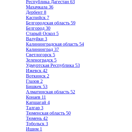
Республика Дагестан
63
Махачкала
36
Дербент
8
Каспийск
7
Белгородская область
59
Белгород
30
Старый Оскол
5
Валуйки
3
Калининградская область
54
Калининград
37
Светлогорск
5
Зеленоградск
5
Удмуртская Республика
53
Ижевск
42
Воткинск
2
Глазов
2
Бишкек
53
Алматинская область
52
Конаев
11
Капшагай
4
Талгар
3
Тюменская область
50
Тюмень
42
Тобольск
3
Ишим
1