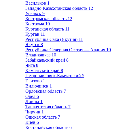
Васильков
1
Западно-Казахстанская область
12
Уральск
9
Костромская область
12
Кострома
10
Курганская область
11
Курган
11
Республика Саха (Якутия)
11
Якутск
8
Республика Северная Осетия — Алания
10
Владикавказ
10
Забайкальский край
8
Чита
8
Камчатский край
8
Петропавловск-Камчатский
5
Елизово
1
Вилючинск
1
Орловская область
7
Орел
6
Ливны
1
Ташкентская область
7
Чирчик
1
Ошская область
7
Киев
6
Костанайская область
6