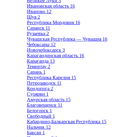
Великие Луки
3
Ивановская область
16
Иваново
12
Шуя
2
Республика Мордовия
16
Саранск
11
Рузаевка
2
Чувашская Республика — Чувашия
16
Чебоксары
12
Новочебоксарск
3
Карагандинская область
16
Караганда
13
Темиртау
2
Сарань
1
Республика Карелия
15
Петрозаводск
11
Кондопога
2
Суоярви
1
Амурская область
15
Благовещенск
11
Белогорск
1
Свободный
1
Кабардино-Балкарская Республика
15
Нальчик
12
Баксан
1