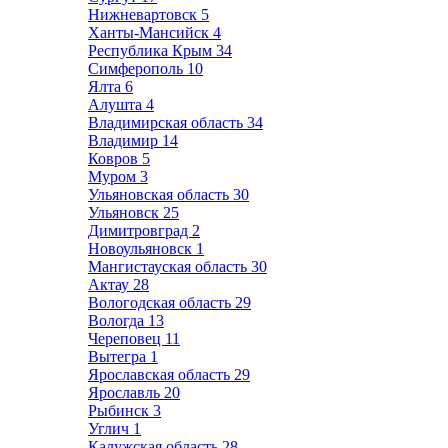
Нижневартовск
5
Ханты-Мансийск
4
Республика Крым
34
Симферополь
10
Ялта
6
Алушта
4
Владимирская область
34
Владимир
14
Ковров
5
Муром
3
Ульяновская область
30
Ульяновск
25
Димитровград
2
Новоульяновск
1
Мангистауская область
30
Актау
28
Вологодская область
29
Вологда
13
Череповец
11
Вытегра
1
Ярославская область
29
Ярославль
20
Рыбинск
3
Углич
1
Калужская область
28