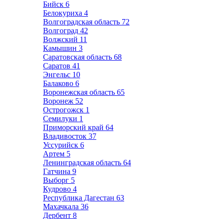
Бийск
6
Белокуриха
4
Волгоградская область
72
Волгоград
42
Волжский
11
Камышин
3
Саратовская область
68
Саратов
41
Энгельс
10
Балаково
6
Воронежская область
65
Воронеж
52
Острогожск
1
Семилуки
1
Приморский край
64
Владивосток
37
Уссурийск
6
Артем
5
Ленинградская область
64
Гатчина
9
Выборг
5
Кудрово
4
Республика Дагестан
63
Махачкала
36
Дербент
8