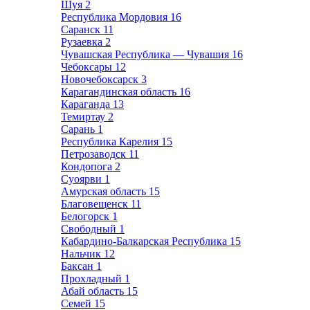
Шуя
2
Республика Мордовия
16
Саранск
11
Рузаевка
2
Чувашская Республика — Чувашия
16
Чебоксары
12
Новочебоксарск
3
Карагандинская область
16
Караганда
13
Темиртау
2
Сарань
1
Республика Карелия
15
Петрозаводск
11
Кондопога
2
Суоярви
1
Амурская область
15
Благовещенск
11
Белогорск
1
Свободный
1
Кабардино-Балкарская Республика
15
Нальчик
12
Баксан
1
Прохладный
1
Абай область
15
Семей
15