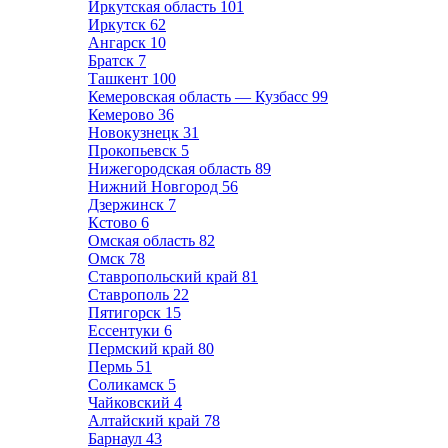
Иркутская область
101
Иркутск
62
Ангарск
10
Братск
7
Ташкент
100
Кемеровская область — Кузбасс
99
Кемерово
36
Новокузнецк
31
Прокопьевск
5
Нижегородская область
89
Нижний Новгород
56
Дзержинск
7
Кстово
6
Омская область
82
Омск
78
Ставропольский край
81
Ставрополь
22
Пятигорск
15
Ессентуки
6
Пермский край
80
Пермь
51
Соликамск
5
Чайковский
4
Алтайский край
78
Барнаул
43