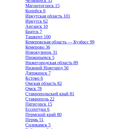
Челябинск
53
Магнитогорск
15
Копейск
6
Иркутская область
101
Иркутск
62
Ангарск
10
Братск
7
Ташкент
100
Кемеровская область — Кузбасс
99
Кемерово
36
Новокузнецк
31
Прокопьевск
5
Нижегородская область
89
Нижний Новгород
56
Дзержинск
7
Кстово
6
Омская область
82
Омск
78
Ставропольский край
81
Ставрополь
22
Пятигорск
15
Ессентуки
6
Пермский край
80
Пермь
51
Соликамск
5