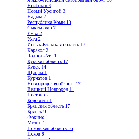
Ноябрьск
9
Новый Уренгой
3
Надым
2
Республика Коми
18
Сыктывкар
7
Емва
2
Ухта
2
Иссык-Кульская область
17
Каракол
2
Чолпон-Ата
1
Курская область
17
Курск
14
Щигры
1
Курчатов
1
Новгородская область
17
Великий Новгород
11
Пестово
2
Боровичи
1
Брянская область
17
Брянск
9
Фокино
1
Мглин
1
Псковская область
16
Псков
8