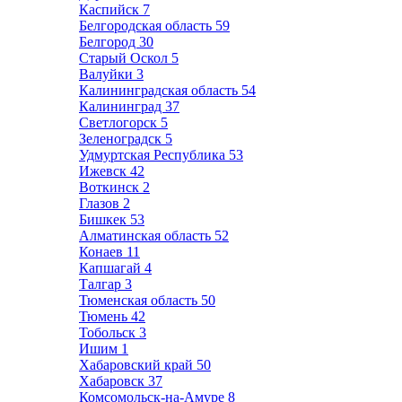
Каспийск
7
Белгородская область
59
Белгород
30
Старый Оскол
5
Валуйки
3
Калининградская область
54
Калининград
37
Светлогорск
5
Зеленоградск
5
Удмуртская Республика
53
Ижевск
42
Воткинск
2
Глазов
2
Бишкек
53
Алматинская область
52
Конаев
11
Капшагай
4
Талгар
3
Тюменская область
50
Тюмень
42
Тобольск
3
Ишим
1
Хабаровский край
50
Хабаровск
37
Комсомольск-на-Амуре
8