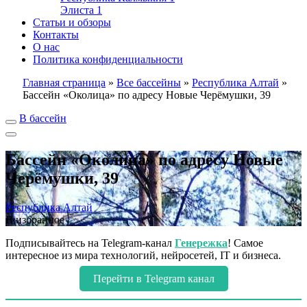
Элиста
1
Статьи и обзоры
Контакты
О нас
Политика конфиденциальности
Главная страница
»
Все бассейны
»
Республика Алтай
»
Бассейн «Околица» по адресу Новые Черёмушки, 39
В бассейн
Бассейн «Околица» по адресу Новые
Черёмушки, 39
Республика Алтай
В избранное
Подписывайтесь на Telegram-канал
Генережка
! Самое
интересное из мира технологий, нейросетей, IT и бизнеса.
Перейти в Telegram канал