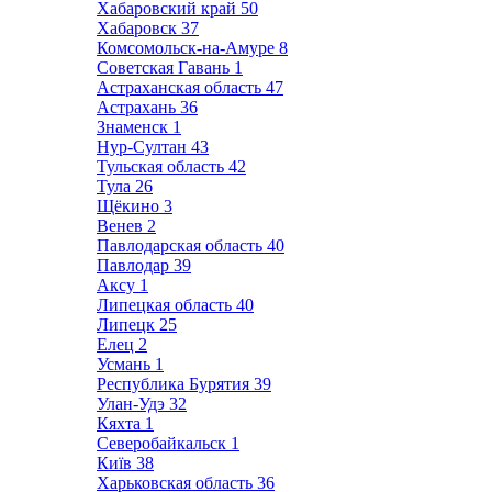
Хабаровский край
50
Хабаровск
37
Комсомольск-на-Амуре
8
Советская Гавань
1
Астраханская область
47
Астрахань
36
Знаменск
1
Нур-Султан
43
Тульская область
42
Тула
26
Щёкино
3
Венев
2
Павлодарская область
40
Павлодар
39
Аксу
1
Липецкая область
40
Липецк
25
Елец
2
Усмань
1
Республика Бурятия
39
Улан-Удэ
32
Кяхта
1
Северобайкальск
1
Київ
38
Харьковская область
36