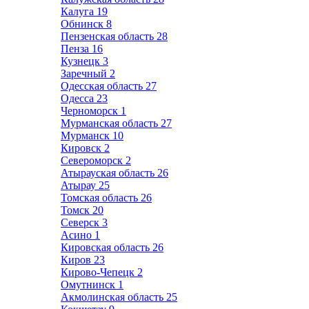
Калуга
19
Обнинск
8
Пензенская область
28
Пенза
16
Кузнецк
3
Заречный
2
Одесская область
27
Одесса
23
Черноморск
1
Мурманская область
27
Мурманск
10
Кировск
2
Североморск
2
Атырауская область
26
Атырау
25
Томская область
26
Томск
20
Северск
3
Асино
1
Кировская область
26
Киров
23
Кирово-Чепецк
2
Омутнинск
1
Акмолинская область
25