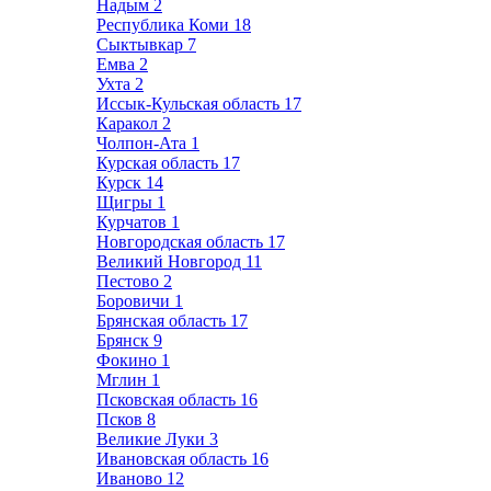
Надым
2
Республика Коми
18
Сыктывкар
7
Емва
2
Ухта
2
Иссык-Кульская область
17
Каракол
2
Чолпон-Ата
1
Курская область
17
Курск
14
Щигры
1
Курчатов
1
Новгородская область
17
Великий Новгород
11
Пестово
2
Боровичи
1
Брянская область
17
Брянск
9
Фокино
1
Мглин
1
Псковская область
16
Псков
8
Великие Луки
3
Ивановская область
16
Иваново
12