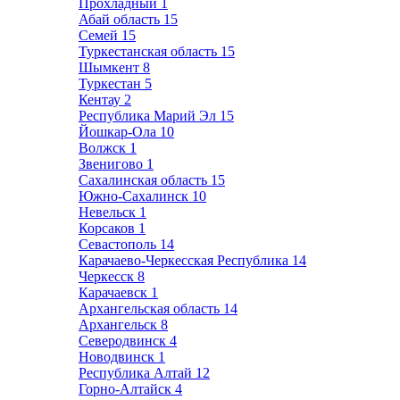
Прохладный
1
Абай область
15
Семей
15
Туркестанская область
15
Шымкент
8
Туркестан
5
Кентау
2
Республика Марий Эл
15
Йошкар-Ола
10
Волжск
1
Звенигово
1
Сахалинская область
15
Южно-Сахалинск
10
Невельск
1
Корсаков
1
Севастополь
14
Карачаево-Черкесская Республика
14
Черкесск
8
Карачаевск
1
Архангельская область
14
Архангельск
8
Северодвинск
4
Новодвинск
1
Республика Алтай
12
Горно-Алтайск
4