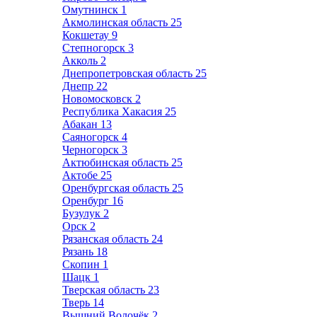
Омутнинск
1
Акмолинская область
25
Кокшетау
9
Степногорск
3
Акколь
2
Днепропетровская область
25
Днепр
22
Новомосковск
2
Республика Хакасия
25
Абакан
13
Саяногорск
4
Черногорск
3
Актюбинская область
25
Актобе
25
Оренбургская область
25
Оренбург
16
Бузулук
2
Орск
2
Рязанская область
24
Рязань
18
Скопин
1
Шацк
1
Тверская область
23
Тверь
14
Вышний Волочёк
2