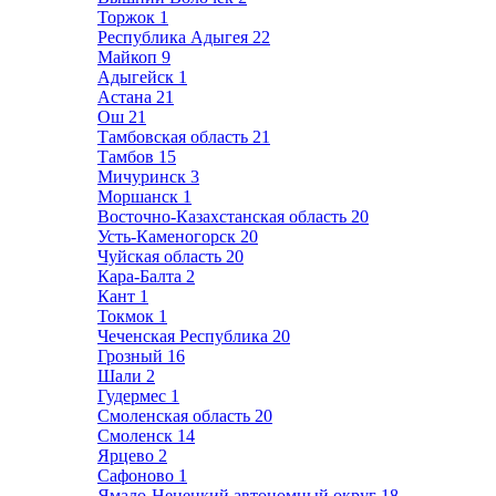
Торжок
1
Республика Адыгея
22
Майкоп
9
Адыгейск
1
Астана
21
Ош
21
Тамбовская область
21
Тамбов
15
Мичуринск
3
Моршанск
1
Восточно-Казахстанская область
20
Усть-Каменогорск
20
Чуйская область
20
Кара-Балта
2
Кант
1
Токмок
1
Чеченская Республика
20
Грозный
16
Шали
2
Гудермес
1
Смоленская область
20
Смоленск
14
Ярцево
2
Сафоново
1
Ямало-Ненецкий автономный округ
18