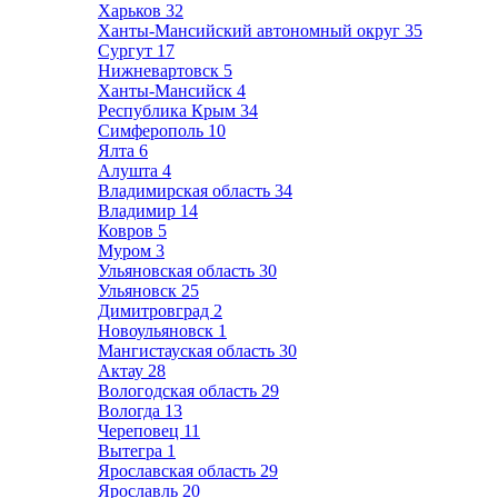
Харьков
32
Ханты-Мансийский автономный округ
35
Сургут
17
Нижневартовск
5
Ханты-Мансийск
4
Республика Крым
34
Симферополь
10
Ялта
6
Алушта
4
Владимирская область
34
Владимир
14
Ковров
5
Муром
3
Ульяновская область
30
Ульяновск
25
Димитровград
2
Новоульяновск
1
Мангистауская область
30
Актау
28
Вологодская область
29
Вологда
13
Череповец
11
Вытегра
1
Ярославская область
29
Ярославль
20