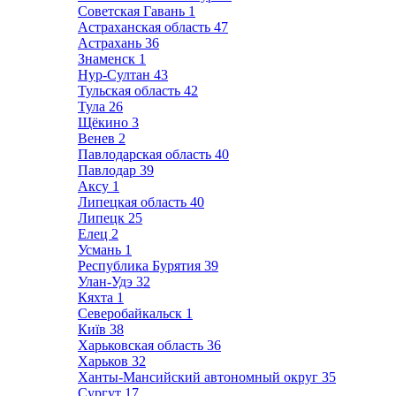
Советская Гавань
1
Астраханская область
47
Астрахань
36
Знаменск
1
Нур-Султан
43
Тульская область
42
Тула
26
Щёкино
3
Венев
2
Павлодарская область
40
Павлодар
39
Аксу
1
Липецкая область
40
Липецк
25
Елец
2
Усмань
1
Республика Бурятия
39
Улан-Удэ
32
Кяхта
1
Северобайкальск
1
Київ
38
Харьковская область
36
Харьков
32
Ханты-Мансийский автономный округ
35
Сургут
17