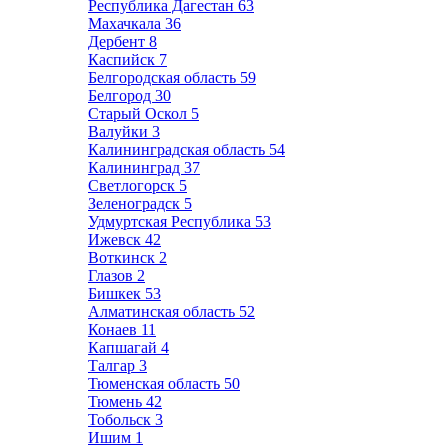
Республика Дагестан
63
Махачкала
36
Дербент
8
Каспийск
7
Белгородская область
59
Белгород
30
Старый Оскол
5
Валуйки
3
Калининградская область
54
Калининград
37
Светлогорск
5
Зеленоградск
5
Удмуртская Республика
53
Ижевск
42
Воткинск
2
Глазов
2
Бишкек
53
Алматинская область
52
Конаев
11
Капшагай
4
Талгар
3
Тюменская область
50
Тюмень
42
Тобольск
3
Ишим
1