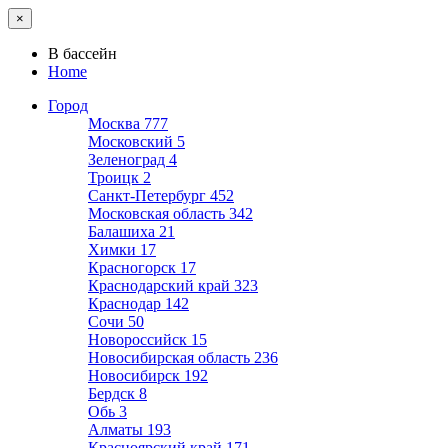
×
В бассейн
Home
Город
Москва
777
Московский
5
Зеленоград
4
Троицк
2
Санкт-Петербург
452
Московская область
342
Балашиха
21
Химки
17
Красногорск
17
Краснодарский край
323
Краснодар
142
Сочи
50
Новороссийск
15
Новосибирская область
236
Новосибирск
192
Бердск
8
Обь
3
Алматы
193
Красноярский край
171