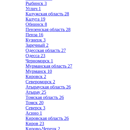
Рыбинск
3
Углич
1
Калужская область
28
Калуга
19
Обнинск
8
Пензенская область
28
Пенза
16
Кузнецк
3
Заречный
2
Одесская область
27
Одесса
23
Черноморск
1
Мурманская область
27
Мурманск
10
Кировск
2
Североморск
2
Атырауская область
26
Атырау
25
Томская область
26
Томск
20
Северск
3
Асино
1
Кировская область
26
Киров
23
Кирово-Чепецк
2