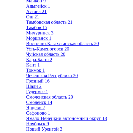
Майкоп
9
Адыгейск
1
Астана
21
Ош
21
Тамбовская область
21
Тамбов
15
Мичуринск
3
Моршанск
1
Восточно-Казахстанская область
20
Усть-Каменогорск
20
Чуйская область
20
Кара-Балта
2
Кант
1
Токмок
1
Чеченская Республика
20
Грозный
16
Шали
2
Гудермес
1
Смоленская область
20
Смоленск
14
Ярцево
2
Сафоново
1
Ямало-Ненецкий автономный округ
18
Ноябрьск
9
Новый Уренгой
3