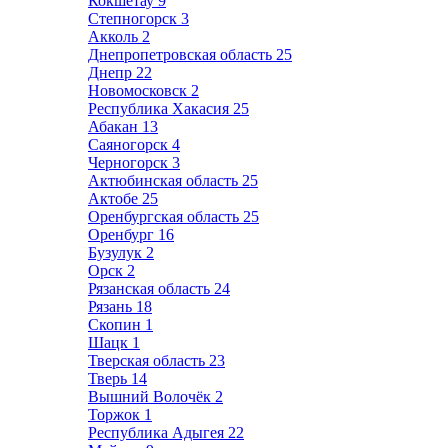
Кокшетау
9
Степногорск
3
Акколь
2
Днепропетровская область
25
Днепр
22
Новомосковск
2
Республика Хакасия
25
Абакан
13
Саяногорск
4
Черногорск
3
Актюбинская область
25
Актобе
25
Оренбургская область
25
Оренбург
16
Бузулук
2
Орск
2
Рязанская область
24
Рязань
18
Скопин
1
Шацк
1
Тверская область
23
Тверь
14
Вышний Волочёк
2
Торжок
1
Республика Адыгея
22