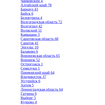
Чайковский
4
Алтайский край
78
Барнаул
43
Бийск
6
Белокуриха
4
Волгоградская область
72
Волгоград
42
Волжский
11
Камышин
3
Саратовская область
68
Саратов
41
Энгельс
10
Балаково
6
Воронежская область
65
Воронеж
52
Острогожск
1
Семилуки
1
Приморский край
64
Владивосток
37
Уссурийск
6
Артем
5
Ленинградская область
64
Гатчина
9
Выборг
5
Кудрово
4