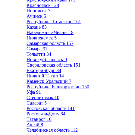
Красноярск
128
Норильск
7
Ачинск
5
Республика Татарстан
161
Казань
83
Набережные Челны
18
Нижнекамск
5
Самарская область
157
Самара
97
Тольятти
34
Новокуйбышевск
9
Свердловская область
151
Екатеринбург
84
Нижний Тагил
14
Каменск-Уральский
7
Республика Башкортостан
150
Уфа
91
Стерлитамак
10
Салават
5
Ростовская область
141
Ростов-на-Дону
84
Таганрог
10
Аксай
8
Челябинская область
112