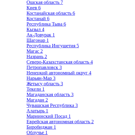
Ошская область
7
Киев
6
Костанайская область
6
Костанай
6
Республика Тыва
6
Кызыл
4
Ак-Довурак
1
Шагонар
1
Республика Ингушетия
5
Магас
2
Назрань
2
Северо-Казахстанская область
4
Петропавловск
3
Ненецкий автономный округ
4
Нарьян-Мар
3
Жетысу область
3
Текели
1
Магаданская область
3
Магадан
2
Чувашская Республика
3
Алатырь
1
Мариинский Посад
1
Еврейская автономная область
2
Биробиджан
1
Облучье
1