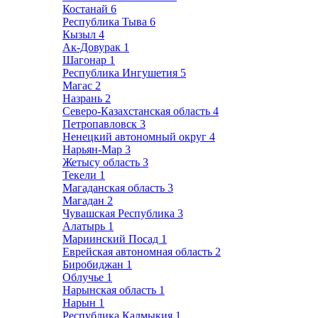
Костанай
6
Республика Тыва
6
Кызыл
4
Ак-Довурак
1
Шагонар
1
Республика Ингушетия
5
Магас
2
Назрань
2
Северо-Казахстанская область
4
Петропавловск
3
Ненецкий автономный округ
4
Нарьян-Мар
3
Жетысу область
3
Текели
1
Магаданская область
3
Магадан
2
Чувашская Республика
3
Алатырь
1
Мариинский Посад
1
Еврейская автономная область
2
Биробиджан
1
Облучье
1
Нарынская область
1
Нарын
1
Республика Калмыкия
1