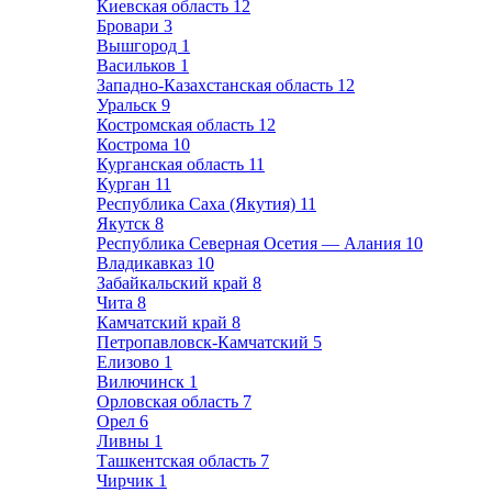
Киевская область
12
Бровари
3
Вышгород
1
Васильков
1
Западно-Казахстанская область
12
Уральск
9
Костромская область
12
Кострома
10
Курганская область
11
Курган
11
Республика Саха (Якутия)
11
Якутск
8
Республика Северная Осетия — Алания
10
Владикавказ
10
Забайкальский край
8
Чита
8
Камчатский край
8
Петропавловск-Камчатский
5
Елизово
1
Вилючинск
1
Орловская область
7
Орел
6
Ливны
1
Ташкентская область
7
Чирчик
1