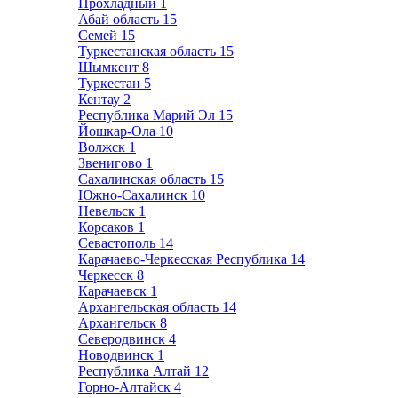
Прохладный
1
Абай область
15
Семей
15
Туркестанская область
15
Шымкент
8
Туркестан
5
Кентау
2
Республика Марий Эл
15
Йошкар-Ола
10
Волжск
1
Звенигово
1
Сахалинская область
15
Южно-Сахалинск
10
Невельск
1
Корсаков
1
Севастополь
14
Карачаево-Черкесская Республика
14
Черкесск
8
Карачаевск
1
Архангельская область
14
Архангельск
8
Северодвинск
4
Новодвинск
1
Республика Алтай
12
Горно-Алтайск
4