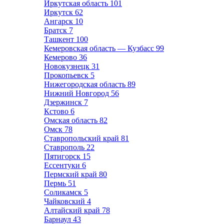
Иркутская область
101
Иркутск
62
Ангарск
10
Братск
7
Ташкент
100
Кемеровская область — Кузбасс
99
Кемерово
36
Новокузнецк
31
Прокопьевск
5
Нижегородская область
89
Нижний Новгород
56
Дзержинск
7
Кстово
6
Омская область
82
Омск
78
Ставропольский край
81
Ставрополь
22
Пятигорск
15
Ессентуки
6
Пермский край
80
Пермь
51
Соликамск
5
Чайковский
4
Алтайский край
78
Барнаул
43