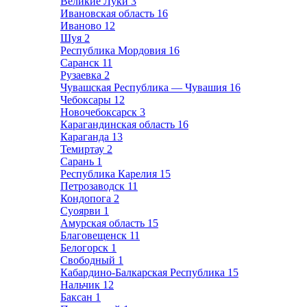
Великие Луки
3
Ивановская область
16
Иваново
12
Шуя
2
Республика Мордовия
16
Саранск
11
Рузаевка
2
Чувашская Республика — Чувашия
16
Чебоксары
12
Новочебоксарск
3
Карагандинская область
16
Караганда
13
Темиртау
2
Сарань
1
Республика Карелия
15
Петрозаводск
11
Кондопога
2
Суоярви
1
Амурская область
15
Благовещенск
11
Белогорск
1
Свободный
1
Кабардино-Балкарская Республика
15
Нальчик
12
Баксан
1