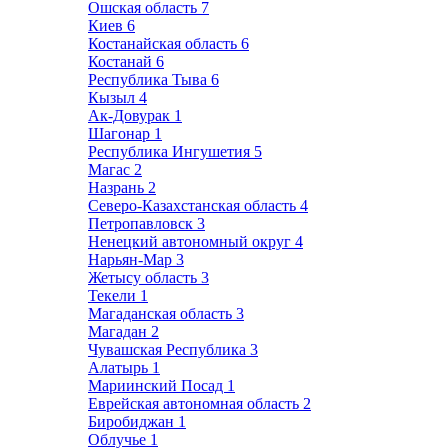
Ошская область
7
Киев
6
Костанайская область
6
Костанай
6
Республика Тыва
6
Кызыл
4
Ак-Довурак
1
Шагонар
1
Республика Ингушетия
5
Магас
2
Назрань
2
Северо-Казахстанская область
4
Петропавловск
3
Ненецкий автономный округ
4
Нарьян-Мар
3
Жетысу область
3
Текели
1
Магаданская область
3
Магадан
2
Чувашская Республика
3
Алатырь
1
Мариинский Посад
1
Еврейская автономная область
2
Биробиджан
1
Облучье
1