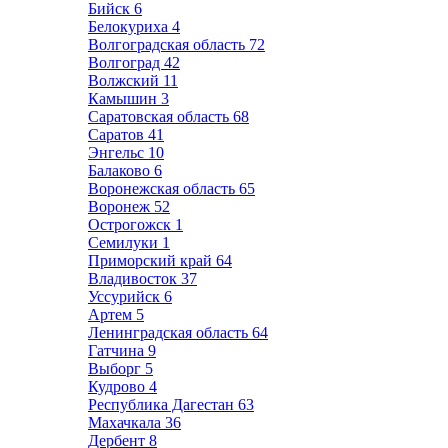
Бийск
6
Белокуриха
4
Волгоградская область
72
Волгоград
42
Волжский
11
Камышин
3
Саратовская область
68
Саратов
41
Энгельс
10
Балаково
6
Воронежская область
65
Воронеж
52
Острогожск
1
Семилуки
1
Приморский край
64
Владивосток
37
Уссурийск
6
Артем
5
Ленинградская область
64
Гатчина
9
Выборг
5
Кудрово
4
Республика Дагестан
63
Махачкала
36
Дербент
8