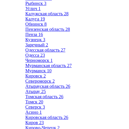
Рыбинск
3
Углич
1
Калужская область
28
Калуга
19
Обнинск
8
Пензенская область
28
Пенза
16
Кузнецк
3
Заречный
2
Одесская область
27
Одесса
23
Черноморск
1
Мурманская область
27
Мурманск
10
Кировск
2
Североморск
2
Атырауская область
26
Атырау
25
Томская область
26
Томск
20
Северск
3
Асино
1
Кировская область
26
Киров
23
Кирово-Чепецк
2