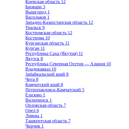
Киевская область
12
Бровари
3
Вышгород
1
Васильков
1
Западно-Казахстанская область
12
Уральск
9
Костромская область
12
Кострома
10
Курганская область
11
Курган
11
Республика Саха (Якутия)
11
Якутск
8
Республика Северная Осетия — Алания
10
Владикавказ
10
Забайкальский край
8
Чита
8
Камчатский край
8
Петропавловск-Камчатский
5
Елизово
1
Вилючинск
1
Орловская область
7
Орел
6
Ливны
1
Ташкентская область
7
Чирчик
1