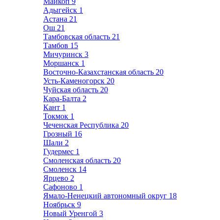
Майкоп
9
Адыгейск
1
Астана
21
Ош
21
Тамбовская область
21
Тамбов
15
Мичуринск
3
Моршанск
1
Восточно-Казахстанская область
20
Усть-Каменогорск
20
Чуйская область
20
Кара-Балта
2
Кант
1
Токмок
1
Чеченская Республика
20
Грозный
16
Шали
2
Гудермес
1
Смоленская область
20
Смоленск
14
Ярцево
2
Сафоново
1
Ямало-Ненецкий автономный округ
18
Ноябрьск
9
Новый Уренгой
3