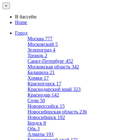
×
В бассейн
Home
Город
Москва
777
Московский
5
Зеленоград
4
Троицк
2
Санкт-Петербург
452
Московская область
342
Балашиха
21
Химки
17
Красногорск
17
Краснодарский край
323
Краснодар
142
Сочи
50
Новороссийск
15
Новосибирская область
236
Новосибирск
192
Бердск
8
Обь
3
Алматы
193
Красноярский край
171