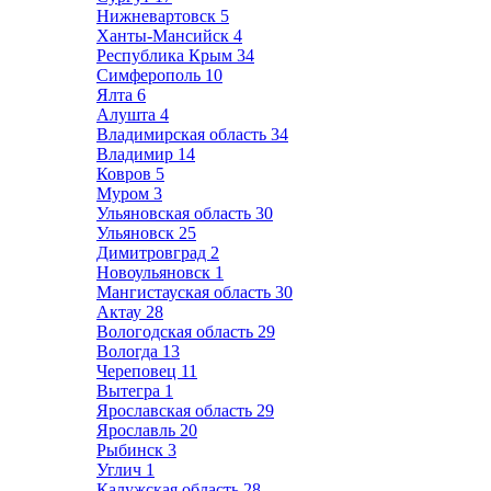
Нижневартовск
5
Ханты-Мансийск
4
Республика Крым
34
Симферополь
10
Ялта
6
Алушта
4
Владимирская область
34
Владимир
14
Ковров
5
Муром
3
Ульяновская область
30
Ульяновск
25
Димитровград
2
Новоульяновск
1
Мангистауская область
30
Актау
28
Вологодская область
29
Вологда
13
Череповец
11
Вытегра
1
Ярославская область
29
Ярославль
20
Рыбинск
3
Углич
1
Калужская область
28