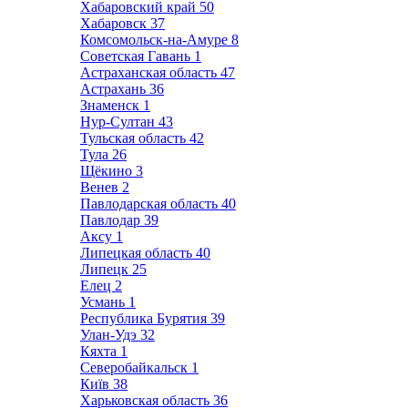
Хабаровский край
50
Хабаровск
37
Комсомольск-на-Амуре
8
Советская Гавань
1
Астраханская область
47
Астрахань
36
Знаменск
1
Нур-Султан
43
Тульская область
42
Тула
26
Щёкино
3
Венев
2
Павлодарская область
40
Павлодар
39
Аксу
1
Липецкая область
40
Липецк
25
Елец
2
Усмань
1
Республика Бурятия
39
Улан-Удэ
32
Кяхта
1
Северобайкальск
1
Київ
38
Харьковская область
36