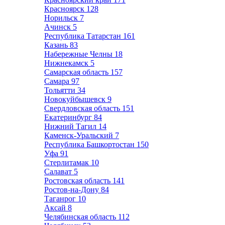
Красноярск
128
Норильск
7
Ачинск
5
Республика Татарстан
161
Казань
83
Набережные Челны
18
Нижнекамск
5
Самарская область
157
Самара
97
Тольятти
34
Новокуйбышевск
9
Свердловская область
151
Екатеринбург
84
Нижний Тагил
14
Каменск-Уральский
7
Республика Башкортостан
150
Уфа
91
Стерлитамак
10
Салават
5
Ростовская область
141
Ростов-на-Дону
84
Таганрог
10
Аксай
8
Челябинская область
112