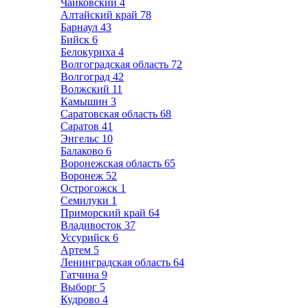
Чайковский
4
Алтайский край
78
Барнаул
43
Бийск
6
Белокуриха
4
Волгоградская область
72
Волгоград
42
Волжский
11
Камышин
3
Саратовская область
68
Саратов
41
Энгельс
10
Балаково
6
Воронежская область
65
Воронеж
52
Острогожск
1
Семилуки
1
Приморский край
64
Владивосток
37
Уссурийск
6
Артем
5
Ленинградская область
64
Гатчина
9
Выборг
5
Кудрово
4