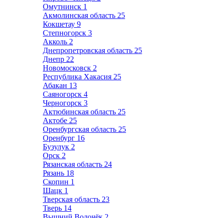
Омутнинск
1
Акмолинская область
25
Кокшетау
9
Степногорск
3
Акколь
2
Днепропетровская область
25
Днепр
22
Новомосковск
2
Республика Хакасия
25
Абакан
13
Саяногорск
4
Черногорск
3
Актюбинская область
25
Актобе
25
Оренбургская область
25
Оренбург
16
Бузулук
2
Орск
2
Рязанская область
24
Рязань
18
Скопин
1
Шацк
1
Тверская область
23
Тверь
14
Вышний Волочёк
2