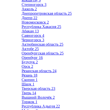
Кокшетау
9
Степногорск
3
Акколь
2
Днепропетровская область
25
Днепр
22
Новомосковск
2
Республика Хакасия
25
Абакан
13
Саяногорск
4
Черногорск
3
Актюбинская область
25
Актобе
25
Оренбургская область
25
Оренбург
16
Бузулук
2
Орск
2
Рязанская область
24
Рязань
18
Скопин
1
Шацк
1
Тверская область
23
Тверь
14
Вышний Волочёк
2
Торжок
1
Республика Адыгея
22