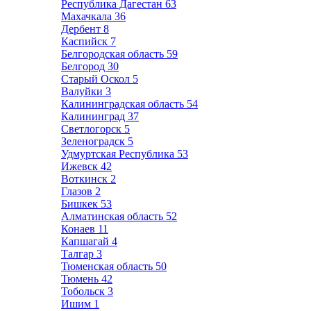
Республика Дагестан
63
Махачкала
36
Дербент
8
Каспийск
7
Белгородская область
59
Белгород
30
Старый Оскол
5
Валуйки
3
Калининградская область
54
Калининград
37
Светлогорск
5
Зеленоградск
5
Удмуртская Республика
53
Ижевск
42
Воткинск
2
Глазов
2
Бишкек
53
Алматинская область
52
Конаев
11
Капшагай
4
Талгар
3
Тюменская область
50
Тюмень
42
Тобольск
3
Ишим
1