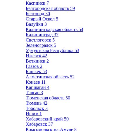
Каспийск
7
Белгородская область
59
Белгород
30
Старый Оскол
5
Валуйки
3
Калининградская область
54
Калининград
37
Светлогорск
5
Зеленоградск
5
Удмуртская Республика
53
Ижевск
42
Воткинск
2
Глазов
2
Бишкек
53
Алматинская область
52
Конаев
11
Капшагай
4
Талгар
3
Тюменская область
50
Тюмень
42
Тобольск
3
Ишим
1
Хабаровский край
50
Хабаровск
37
Комсомольск-на-Амуре
8