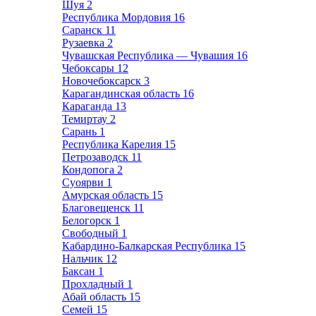
Шуя
2
Республика Мордовия
16
Саранск
11
Рузаевка
2
Чувашская Республика — Чувашия
16
Чебоксары
12
Новочебоксарск
3
Карагандинская область
16
Караганда
13
Темиртау
2
Сарань
1
Республика Карелия
15
Петрозаводск
11
Кондопога
2
Суоярви
1
Амурская область
15
Благовещенск
11
Белогорск
1
Свободный
1
Кабардино-Балкарская Республика
15
Нальчик
12
Баксан
1
Прохладный
1
Абай область
15
Семей
15