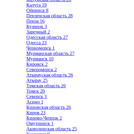
Калуга
19
Обнинск
8
Пензенская область
28
Пенза
16
Кузнецк
3
Заречный
2
Одесская область
27
Одесса
23
Черноморск
1
Мурманская область
27
Мурманск
10
Кировск
2
Североморск
2
Атырауская область
26
Атырау
25
Томская область
26
Томск
20
Северск
3
Асино
1
Кировская область
26
Киров
23
Кирово-Чепецк
2
Омутнинск
1
Акмолинская область
25