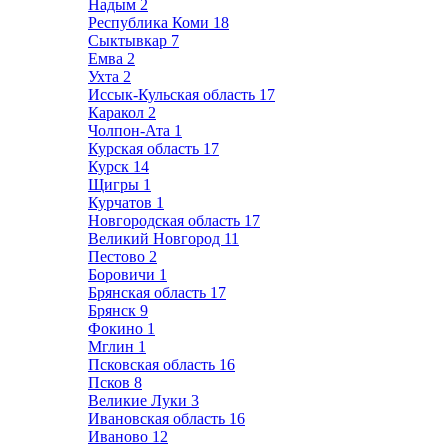
Надым
2
Республика Коми
18
Сыктывкар
7
Емва
2
Ухта
2
Иссык-Кульская область
17
Каракол
2
Чолпон-Ата
1
Курская область
17
Курск
14
Щигры
1
Курчатов
1
Новгородская область
17
Великий Новгород
11
Пестово
2
Боровичи
1
Брянская область
17
Брянск
9
Фокино
1
Мглин
1
Псковская область
16
Псков
8
Великие Луки
3
Ивановская область
16
Иваново
12