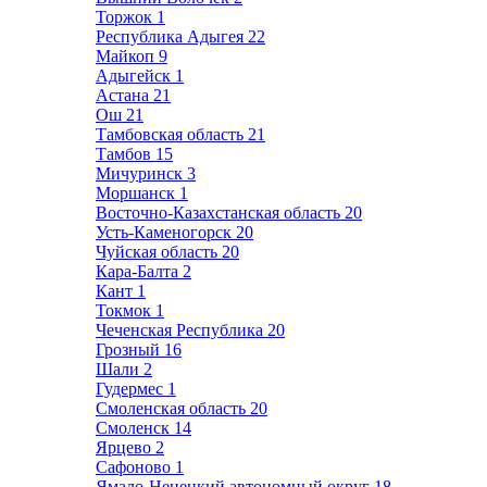
Торжок
1
Республика Адыгея
22
Майкоп
9
Адыгейск
1
Астана
21
Ош
21
Тамбовская область
21
Тамбов
15
Мичуринск
3
Моршанск
1
Восточно-Казахстанская область
20
Усть-Каменогорск
20
Чуйская область
20
Кара-Балта
2
Кант
1
Токмок
1
Чеченская Республика
20
Грозный
16
Шали
2
Гудермес
1
Смоленская область
20
Смоленск
14
Ярцево
2
Сафоново
1
Ямало-Ненецкий автономный округ
18