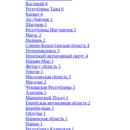
Костанай
6
Республика Тыва
6
Кызыл
4
Ак-Довурак
1
Шагонар
1
Республика Ингушетия
5
Магас
2
Назрань
2
Северо-Казахстанская область
4
Петропавловск
3
Ненецкий автономный округ
4
Нарьян-Мар
3
Жетысу область
3
Текели
1
Магаданская область
3
Магадан
2
Чувашская Республика
3
Алатырь
1
Мариинский Посад
1
Еврейская автономная область
2
Биробиджан
1
Облучье
1
Нарынская область
1
Нарын
1
Республика Калмыкия
1