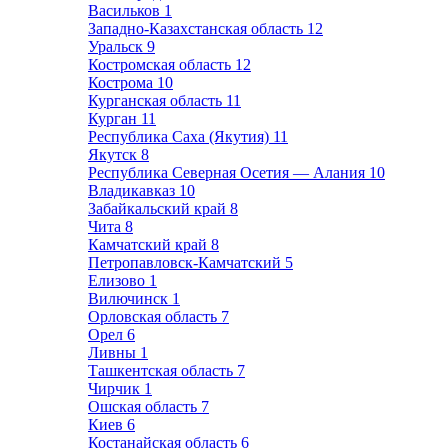
Васильков
1
Западно-Казахстанская область
12
Уральск
9
Костромская область
12
Кострома
10
Курганская область
11
Курган
11
Республика Саха (Якутия)
11
Якутск
8
Республика Северная Осетия — Алания
10
Владикавказ
10
Забайкальский край
8
Чита
8
Камчатский край
8
Петропавловск-Камчатский
5
Елизово
1
Вилючинск
1
Орловская область
7
Орел
6
Ливны
1
Ташкентская область
7
Чирчик
1
Ошская область
7
Киев
6
Костанайская область
6