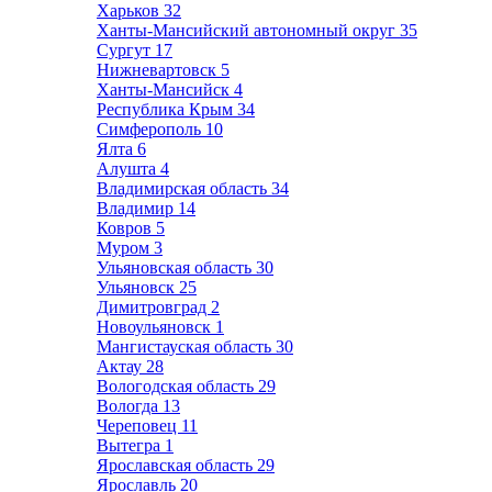
Харьков
32
Ханты-Мансийский автономный округ
35
Сургут
17
Нижневартовск
5
Ханты-Мансийск
4
Республика Крым
34
Симферополь
10
Ялта
6
Алушта
4
Владимирская область
34
Владимир
14
Ковров
5
Муром
3
Ульяновская область
30
Ульяновск
25
Димитровград
2
Новоульяновск
1
Мангистауская область
30
Актау
28
Вологодская область
29
Вологда
13
Череповец
11
Вытегра
1
Ярославская область
29
Ярославль
20