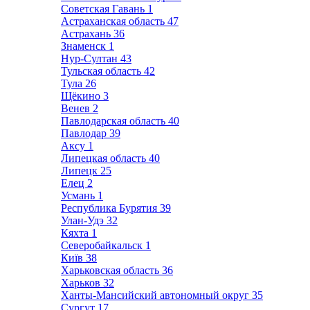
Советская Гавань
1
Астраханская область
47
Астрахань
36
Знаменск
1
Нур-Султан
43
Тульская область
42
Тула
26
Щёкино
3
Венев
2
Павлодарская область
40
Павлодар
39
Аксу
1
Липецкая область
40
Липецк
25
Елец
2
Усмань
1
Республика Бурятия
39
Улан-Удэ
32
Кяхта
1
Северобайкальск
1
Київ
38
Харьковская область
36
Харьков
32
Ханты-Мансийский автономный округ
35
Сургут
17