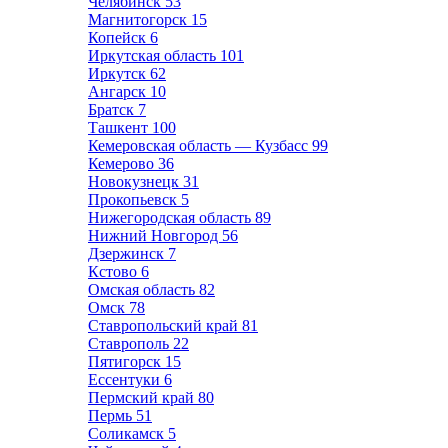
Челябинск
53
Магнитогорск
15
Копейск
6
Иркутская область
101
Иркутск
62
Ангарск
10
Братск
7
Ташкент
100
Кемеровская область — Кузбасс
99
Кемерово
36
Новокузнецк
31
Прокопьевск
5
Нижегородская область
89
Нижний Новгород
56
Дзержинск
7
Кстово
6
Омская область
82
Омск
78
Ставропольский край
81
Ставрополь
22
Пятигорск
15
Ессентуки
6
Пермский край
80
Пермь
51
Соликамск
5