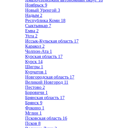
Ноябрьск
9
Новый Уренгой
3
Надым
2
Республика Коми
18
Сыктывкар
7
Емва
2
Ухта
2
Иссык-Кульская область
17
Каракол
2
Чолпон-Ата
1
Курская область
17
Курск
14
Щигры
1
Курчатов
1
Новгородская область
17
Великий Новгород
11
Пестово
2
Боровичи
1
Брянская область
17
Брянск
9
Фокино
1
Мглин
1
Псковская область
16
Псков
8