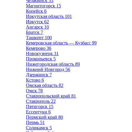
Челябинск
53
Магнитогорск
15
Копейск
6
Иркутская область
101
Иркутск
62
Ангарск
10
Братск
7
Ташкент
100
Кемеровская область — Кузбасс
99
Кемерово
36
Новокузнецк
31
Прокопьевск
5
Нижегородская область
89
Нижний Новгород
56
Дзержинск
7
Кстово
6
Омская область
82
Омск
78
Ставропольский край
81
Ставрополь
22
Пятигорск
15
Ессентуки
6
Пермский край
80
Пермь
51
Соликамск
5