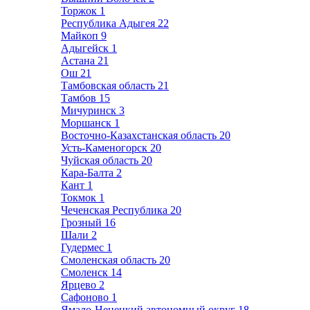
Торжок
1
Республика Адыгея
22
Майкоп
9
Адыгейск
1
Астана
21
Ош
21
Тамбовская область
21
Тамбов
15
Мичуринск
3
Моршанск
1
Восточно-Казахстанская область
20
Усть-Каменогорск
20
Чуйская область
20
Кара-Балта
2
Кант
1
Токмок
1
Чеченская Республика
20
Грозный
16
Шали
2
Гудермес
1
Смоленская область
20
Смоленск
14
Ярцево
2
Сафоново
1
Ямало-Ненецкий автономный округ
18