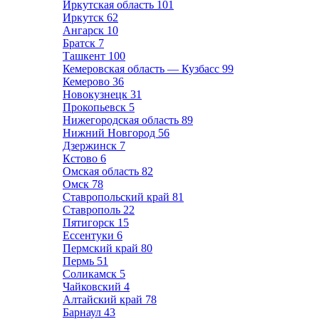
Иркутская область
101
Иркутск
62
Ангарск
10
Братск
7
Ташкент
100
Кемеровская область — Кузбасс
99
Кемерово
36
Новокузнецк
31
Прокопьевск
5
Нижегородская область
89
Нижний Новгород
56
Дзержинск
7
Кстово
6
Омская область
82
Омск
78
Ставропольский край
81
Ставрополь
22
Пятигорск
15
Ессентуки
6
Пермский край
80
Пермь
51
Соликамск
5
Чайковский
4
Алтайский край
78
Барнаул
43