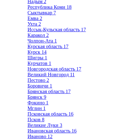
Надым
2
Республика Коми
18
Сыктывкар
7
Емва
2
Ухта
2
Иссык-Кульская область
17
Каракол
2
Чолпон-Ата
1
Курская область
17
Курск
14
Щигры
1
Курчатов
1
Новгородская область
17
Великий Новгород
11
Пестово
2
Боровичи
1
Брянская область
17
Брянск
9
Фокино
1
Мглин
1
Псковская область
16
Псков
8
Великие Луки
3
Ивановская область
16
Иваново
12