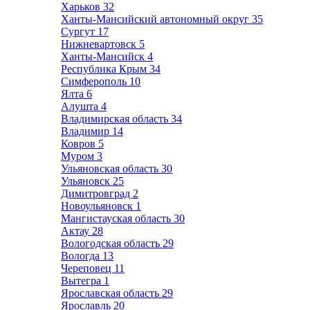
Харьков
32
Ханты-Мансийский автономный округ
35
Сургут
17
Нижневартовск
5
Ханты-Мансийск
4
Республика Крым
34
Симферополь
10
Ялта
6
Алушта
4
Владимирская область
34
Владимир
14
Ковров
5
Муром
3
Ульяновская область
30
Ульяновск
25
Димитровград
2
Новоульяновск
1
Мангистауская область
30
Актау
28
Вологодская область
29
Вологда
13
Череповец
11
Вытегра
1
Ярославская область
29
Ярославль
20