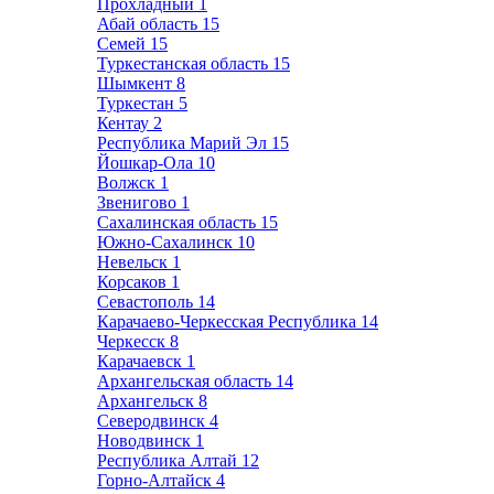
Прохладный
1
Абай область
15
Семей
15
Туркестанская область
15
Шымкент
8
Туркестан
5
Кентау
2
Республика Марий Эл
15
Йошкар-Ола
10
Волжск
1
Звенигово
1
Сахалинская область
15
Южно-Сахалинск
10
Невельск
1
Корсаков
1
Севастополь
14
Карачаево-Черкесская Республика
14
Черкесск
8
Карачаевск
1
Архангельская область
14
Архангельск
8
Северодвинск
4
Новодвинск
1
Республика Алтай
12
Горно-Алтайск
4