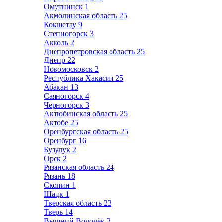
Омутнинск
1
Акмолинская область
25
Кокшетау
9
Степногорск
3
Акколь
2
Днепропетровская область
25
Днепр
22
Новомосковск
2
Республика Хакасия
25
Абакан
13
Саяногорск
4
Черногорск
3
Актюбинская область
25
Актобе
25
Оренбургская область
25
Оренбург
16
Бузулук
2
Орск
2
Рязанская область
24
Рязань
18
Скопин
1
Шацк
1
Тверская область
23
Тверь
14
Вышний Волочёк
2