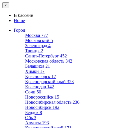
×
В бассейн
Home
Город
Москва
777
Московский
5
Зеленоград
4
Троицк
2
Санкт-Петербург
452
Московская область
342
Балашиха
21
Химки
17
Красногорск
17
Краснодарский край
323
Краснодар
142
Сочи
50
Новороссийск
15
Новосибирская область
236
Новосибирск
192
Бердск
8
Обь
3
Алматы
193
Красноярский край
171