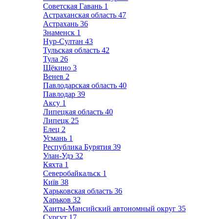
Советская Гавань
1
Астраханская область
47
Астрахань
36
Знаменск
1
Нур-Султан
43
Тульская область
42
Тула
26
Щёкино
3
Венев
2
Павлодарская область
40
Павлодар
39
Аксу
1
Липецкая область
40
Липецк
25
Елец
2
Усмань
1
Республика Бурятия
39
Улан-Удэ
32
Кяхта
1
Северобайкальск
1
Київ
38
Харьковская область
36
Харьков
32
Ханты-Мансийский автономный округ
35
Сургут
17