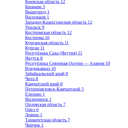
Киевская область
12
Бровари
3
Вышгород
1
Васильков
1
Западно-Казахстанская область
12
Уральск
9
Костромская область
12
Кострома
10
Курганская область
11
Курган
11
Республика Саха (Якутия)
11
Якутск
8
Республика Северная Осетия — Алания
10
Владикавказ
10
Забайкальский край
8
Чита
8
Камчатский край
8
Петропавловск-Камчатский
5
Елизово
1
Вилючинск
1
Орловская область
7
Орел
6
Ливны
1
Ташкентская область
7
Чирчик
1