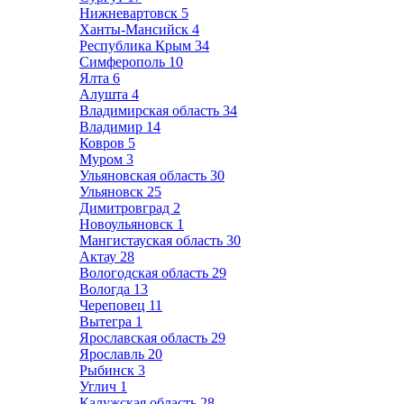
Нижневартовск
5
Ханты-Мансийск
4
Республика Крым
34
Симферополь
10
Ялта
6
Алушта
4
Владимирская область
34
Владимир
14
Ковров
5
Муром
3
Ульяновская область
30
Ульяновск
25
Димитровград
2
Новоульяновск
1
Мангистауская область
30
Актау
28
Вологодская область
29
Вологда
13
Череповец
11
Вытегра
1
Ярославская область
29
Ярославль
20
Рыбинск
3
Углич
1
Калужская область
28