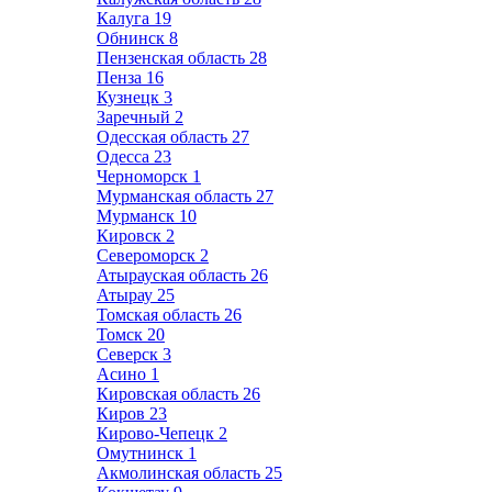
Калуга
19
Обнинск
8
Пензенская область
28
Пенза
16
Кузнецк
3
Заречный
2
Одесская область
27
Одесса
23
Черноморск
1
Мурманская область
27
Мурманск
10
Кировск
2
Североморск
2
Атырауская область
26
Атырау
25
Томская область
26
Томск
20
Северск
3
Асино
1
Кировская область
26
Киров
23
Кирово-Чепецк
2
Омутнинск
1
Акмолинская область
25