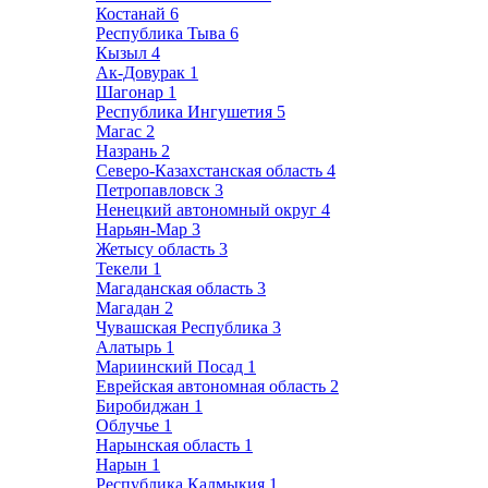
Костанай
6
Республика Тыва
6
Кызыл
4
Ак-Довурак
1
Шагонар
1
Республика Ингушетия
5
Магас
2
Назрань
2
Северо-Казахстанская область
4
Петропавловск
3
Ненецкий автономный округ
4
Нарьян-Мар
3
Жетысу область
3
Текели
1
Магаданская область
3
Магадан
2
Чувашская Республика
3
Алатырь
1
Мариинский Посад
1
Еврейская автономная область
2
Биробиджан
1
Облучье
1
Нарынская область
1
Нарын
1
Республика Калмыкия
1