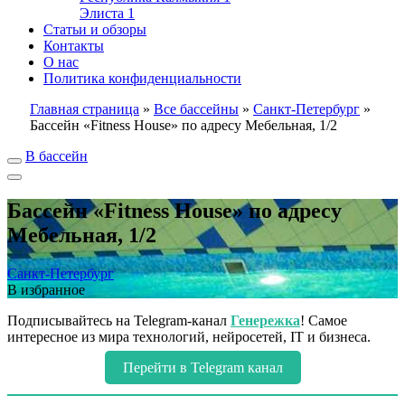
Элиста
1
Статьи и обзоры
Контакты
О нас
Политика конфиденциальности
Главная страница
»
Все бассейны
»
Санкт-Петербург
»
Бассейн «Fitness House» по адресу Мебельная, 1/2
В бассейн
Бассейн «Fitness House» по адресу
Мебельная, 1/2
Санкт-Петербург
В избранное
Подписывайтесь на Telegram-канал
Генережка
! Самое
интересное из мира технологий, нейросетей, IT и бизнеса.
Перейти в Telegram канал