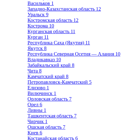
Васильков
1
Западно-Казахстанская область
12
Уральск
9
Костромская область
12
Кострома
10
Курганская область
11
Курган
11
Республика Саха (Якутия)
11
Якутск
8
Республика Северная Осетия — Алания
10
Владикавказ
10
Забайкальский край
8
Чита
8
Камчатский край
8
Петропавловск-Камчатский
5
Елизово
1
Вилючинск
1
Орловская область
7
Орел
6
Ливны
1
Ташкентская область
7
Чирчик
1
Ошская область
7
Киев
6
Костанайская область
6