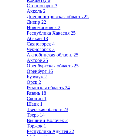
Кокшетау
9
Степногорск
3
Акколь
2
Днепропетровская область
25
Днепр
22
Новомосковск
2
Республика Хакасия
25
Абакан
13
Саяногорск
4
Черногорск
3
Актюбинская область
25
Актобе
25
Оренбургская область
25
Оренбург
16
Бузулук
2
Орск
2
Рязанская область
24
Рязань
18
Скопин
1
Шацк
1
Тверская область
23
Тверь
14
Вышний Волочёк
2
Торжок
1
Республика Адыгея
22