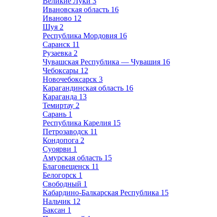
Великие Луки
3
Ивановская область
16
Иваново
12
Шуя
2
Республика Мордовия
16
Саранск
11
Рузаевка
2
Чувашская Республика — Чувашия
16
Чебоксары
12
Новочебоксарск
3
Карагандинская область
16
Караганда
13
Темиртау
2
Сарань
1
Республика Карелия
15
Петрозаводск
11
Кондопога
2
Суоярви
1
Амурская область
15
Благовещенск
11
Белогорск
1
Свободный
1
Кабардино-Балкарская Республика
15
Нальчик
12
Баксан
1