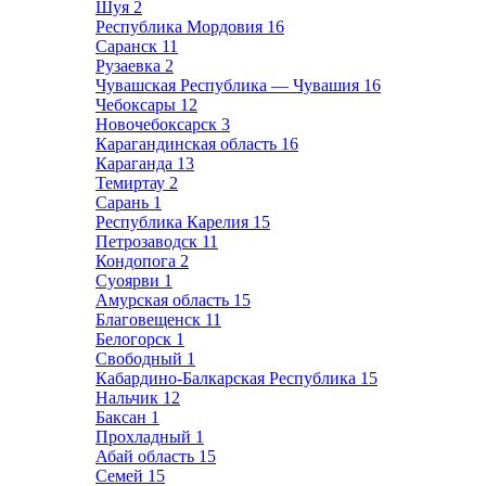
Шуя
2
Республика Мордовия
16
Саранск
11
Рузаевка
2
Чувашская Республика — Чувашия
16
Чебоксары
12
Новочебоксарск
3
Карагандинская область
16
Караганда
13
Темиртау
2
Сарань
1
Республика Карелия
15
Петрозаводск
11
Кондопога
2
Суоярви
1
Амурская область
15
Благовещенск
11
Белогорск
1
Свободный
1
Кабардино-Балкарская Республика
15
Нальчик
12
Баксан
1
Прохладный
1
Абай область
15
Семей
15