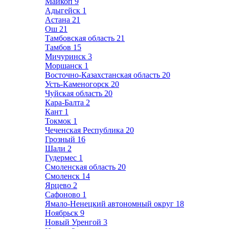
Майкоп
9
Адыгейск
1
Астана
21
Ош
21
Тамбовская область
21
Тамбов
15
Мичуринск
3
Моршанск
1
Восточно-Казахстанская область
20
Усть-Каменогорск
20
Чуйская область
20
Кара-Балта
2
Кант
1
Токмок
1
Чеченская Республика
20
Грозный
16
Шали
2
Гудермес
1
Смоленская область
20
Смоленск
14
Ярцево
2
Сафоново
1
Ямало-Ненецкий автономный округ
18
Ноябрьск
9
Новый Уренгой
3