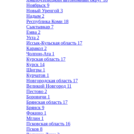
Ноябрьск
9
Новый Уренгой
3
Надым
2
Республика Коми
18
Сыктывкар
7
Емва
2
Ухта
2
Иссык-Кульская область
17
Каракол
2
Чолпон-Ата
1
Курская область
17
Курск
14
Щигры
1
Курчатов
1
Новгородская область
17
Великий Новгород
11
Пестово
2
Боровичи
1
Брянская область
17
Брянск
9
Фокино
1
Мглин
1
Псковская область
16
Псков
8