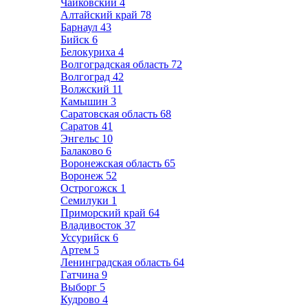
Чайковский
4
Алтайский край
78
Барнаул
43
Бийск
6
Белокуриха
4
Волгоградская область
72
Волгоград
42
Волжский
11
Камышин
3
Саратовская область
68
Саратов
41
Энгельс
10
Балаково
6
Воронежская область
65
Воронеж
52
Острогожск
1
Семилуки
1
Приморский край
64
Владивосток
37
Уссурийск
6
Артем
5
Ленинградская область
64
Гатчина
9
Выборг
5
Кудрово
4