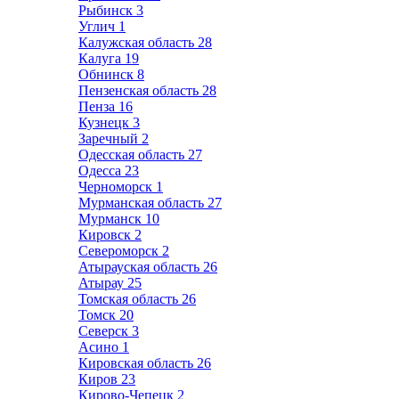
Рыбинск
3
Углич
1
Калужская область
28
Калуга
19
Обнинск
8
Пензенская область
28
Пенза
16
Кузнецк
3
Заречный
2
Одесская область
27
Одесса
23
Черноморск
1
Мурманская область
27
Мурманск
10
Кировск
2
Североморск
2
Атырауская область
26
Атырау
25
Томская область
26
Томск
20
Северск
3
Асино
1
Кировская область
26
Киров
23
Кирово-Чепецк
2