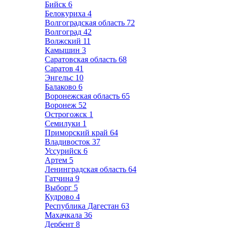
Бийск
6
Белокуриха
4
Волгоградская область
72
Волгоград
42
Волжский
11
Камышин
3
Саратовская область
68
Саратов
41
Энгельс
10
Балаково
6
Воронежская область
65
Воронеж
52
Острогожск
1
Семилуки
1
Приморский край
64
Владивосток
37
Уссурийск
6
Артем
5
Ленинградская область
64
Гатчина
9
Выборг
5
Кудрово
4
Республика Дагестан
63
Махачкала
36
Дербент
8