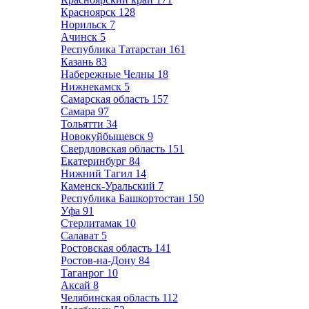
Красноярск
128
Норильск
7
Ачинск
5
Республика Татарстан
161
Казань
83
Набережные Челны
18
Нижнекамск
5
Самарская область
157
Самара
97
Тольятти
34
Новокуйбышевск
9
Свердловская область
151
Екатеринбург
84
Нижний Тагил
14
Каменск-Уральский
7
Республика Башкортостан
150
Уфа
91
Стерлитамак
10
Салават
5
Ростовская область
141
Ростов-на-Дону
84
Таганрог
10
Аксай
8
Челябинская область
112