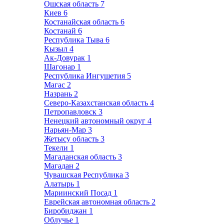
Ошская область
7
Киев
6
Костанайская область
6
Костанай
6
Республика Тыва
6
Кызыл
4
Ак-Довурак
1
Шагонар
1
Республика Ингушетия
5
Магас
2
Назрань
2
Северо-Казахстанская область
4
Петропавловск
3
Ненецкий автономный округ
4
Нарьян-Мар
3
Жетысу область
3
Текели
1
Магаданская область
3
Магадан
2
Чувашская Республика
3
Алатырь
1
Мариинский Посад
1
Еврейская автономная область
2
Биробиджан
1
Облучье
1