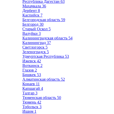
Республика Дагестан
63
Махачкала
36
Дербент
8
Каспийск
7
Белгородская область
59
Белгород
30
Старый Оскол
5
Валуйки
3
Калининградская область
54
Калининград
37
Светлогорск
5
Зеленоградск
5
Удмуртская Республика
53
Ижевск
42
Воткинск
2
Глазов
2
Бишкек
53
Алматинская область
52
Конаев
11
Капшагай
4
Талгар
3
Тюменская область
50
Тюмень
42
Тобольск
3
Ишим
1