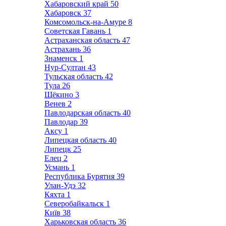
Хабаровский край
50
Хабаровск
37
Комсомольск-на-Амуре
8
Советская Гавань
1
Астраханская область
47
Астрахань
36
Знаменск
1
Нур-Султан
43
Тульская область
42
Тула
26
Щёкино
3
Венев
2
Павлодарская область
40
Павлодар
39
Аксу
1
Липецкая область
40
Липецк
25
Елец
2
Усмань
1
Республика Бурятия
39
Улан-Удэ
32
Кяхта
1
Северобайкальск
1
Київ
38
Харьковская область
36