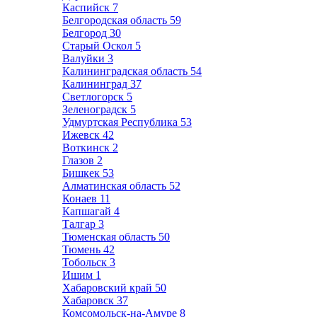
Каспийск
7
Белгородская область
59
Белгород
30
Старый Оскол
5
Валуйки
3
Калининградская область
54
Калининград
37
Светлогорск
5
Зеленоградск
5
Удмуртская Республика
53
Ижевск
42
Воткинск
2
Глазов
2
Бишкек
53
Алматинская область
52
Конаев
11
Капшагай
4
Талгар
3
Тюменская область
50
Тюмень
42
Тобольск
3
Ишим
1
Хабаровский край
50
Хабаровск
37
Комсомольск-на-Амуре
8