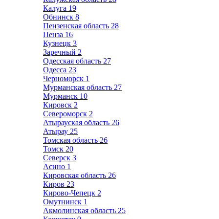
Калуга
19
Обнинск
8
Пензенская область
28
Пенза
16
Кузнецк
3
Заречный
2
Одесская область
27
Одесса
23
Черноморск
1
Мурманская область
27
Мурманск
10
Кировск
2
Североморск
2
Атырауская область
26
Атырау
25
Томская область
26
Томск
20
Северск
3
Асино
1
Кировская область
26
Киров
23
Кирово-Чепецк
2
Омутнинск
1
Акмолинская область
25