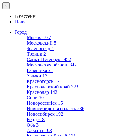
×
В бассейн
Home
Город
Москва
777
Московский
5
Зеленоград
4
Троицк
2
Санкт-Петербург
452
Московская область
342
Балашиха
21
Химки
17
Красногорск
17
Краснодарский край
323
Краснодар
142
Сочи
50
Новороссийск
15
Новосибирская область
236
Новосибирск
192
Бердск
8
Обь
3
Алматы
193
Красноярский край
171