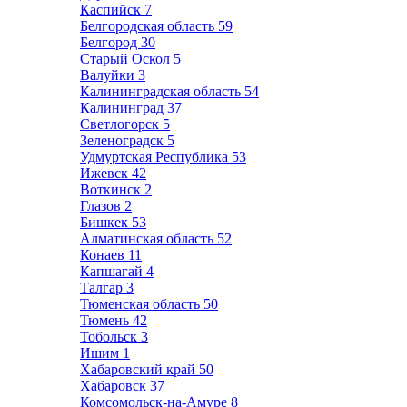
Каспийск
7
Белгородская область
59
Белгород
30
Старый Оскол
5
Валуйки
3
Калининградская область
54
Калининград
37
Светлогорск
5
Зеленоградск
5
Удмуртская Республика
53
Ижевск
42
Воткинск
2
Глазов
2
Бишкек
53
Алматинская область
52
Конаев
11
Капшагай
4
Талгар
3
Тюменская область
50
Тюмень
42
Тобольск
3
Ишим
1
Хабаровский край
50
Хабаровск
37
Комсомольск-на-Амуре
8