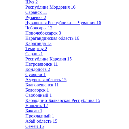
Шуя
2
Республика Мордовия
16
Саранск
11
Рузаевка
2
Чувашская Республика — Чувашия
16
Чебоксары
12
Новочебоксарск
3
Карагандинская область
16
Караганда
13
Темиртау
2
Сарань
1
Республика Карелия
15
Петрозаводск
11
Кондопога
2
Суоярви
1
Амурская область
15
Благовещенск
11
Белогорск
1
Свободный
1
Кабардино-Балкарская Республика
15
Нальчик
12
Баксан
1
Прохладный
1
Абай область
15
Семей
15