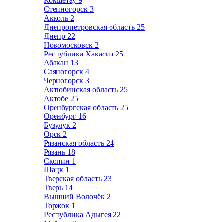
Кокшетау
9
Степногорск
3
Акколь
2
Днепропетровская область
25
Днепр
22
Новомосковск
2
Республика Хакасия
25
Абакан
13
Саяногорск
4
Черногорск
3
Актюбинская область
25
Актобе
25
Оренбургская область
25
Оренбург
16
Бузулук
2
Орск
2
Рязанская область
24
Рязань
18
Скопин
1
Шацк
1
Тверская область
23
Тверь
14
Вышний Волочёк
2
Торжок
1
Республика Адыгея
22