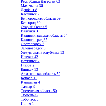
Республика Дагестан
63
Махачкала
36
Дербент
8
Каспийск
7
Белгородская область
59
Белгород
30
Старый Оскол
5
Валуйки
3
Калининградская область
54
Калининград
37
Светлогорск
5
Зеленоградск
5
Удмуртская Республика
53
Ижевск
42
Воткинск
2
Глазов
2
Бишкек
53
Алматинская область
52
Конаев
11
Капшагай
4
Талгар
3
Тюменская область
50
Тюмень
42
Тобольск
3
Ишим
1