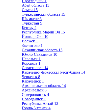
Прохладный
1
Абай область
15
Семей
15
Туркестанская область
15
Шымкент
8
Туркестан
5
Кентау
2
Республика Марий Эл
15
Йошкар-Ола
10
Волжск
1
Звенигово
1
Сахалинская область
15
Южно-Сахалинск
10
Невельск
1
Корсаков
1
Севастополь
14
Карачаево-Черкесская Республика
14
Черкесск
8
Карачаевск
1
Архангельская область
14
Архангельск
8
Северодвинск
4
Новодвинск
1
Республика Алтай
12
Горно-Алтайск
4