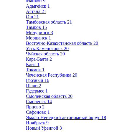
Майкоп
9
Адыгейск
1
Астана
21
Ош
21
Тамбовская область
21
Тамбов
15
Мичуринск
3
Моршанск
1
Восточно-Казахстанская область
20
Усть-Каменогорск
20
Чуйская область
20
Кара-Балта
2
Кант
1
Токмок
1
Чеченская Республика
20
Грозный
16
Шали
2
Гудермес
1
Смоленская область
20
Смоленск
14
Ярцево
2
Сафоново
1
Ямало-Ненецкий автономный округ
18
Ноябрьск
9
Новый Уренгой
3