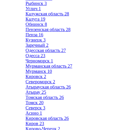
Рыбинск
3
Углич
1
Калужская область
28
Калуга
19
Обнинск
8
Пензенская область
28
Пенза
16
Кузнецк
3
Заречный
2
Одесская область
27
Одесса
23
Черноморск
1
Мурманская область
27
Мурманск
10
Кировск
2
Североморск
2
Атырауская область
26
Атырау
25
Томская область
26
Томск
20
Северск
3
Асино
1
Кировская область
26
Киров
23
Кирово-Чепецк
2