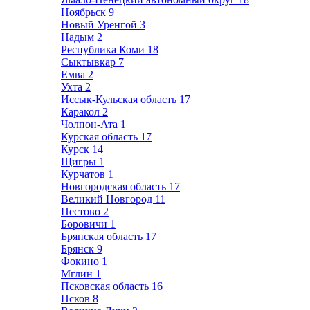
Ноябрьск
9
Новый Уренгой
3
Надым
2
Республика Коми
18
Сыктывкар
7
Емва
2
Ухта
2
Иссык-Кульская область
17
Каракол
2
Чолпон-Ата
1
Курская область
17
Курск
14
Щигры
1
Курчатов
1
Новгородская область
17
Великий Новгород
11
Пестово
2
Боровичи
1
Брянская область
17
Брянск
9
Фокино
1
Мглин
1
Псковская область
16
Псков
8