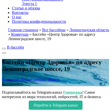
Элиста
1
Статьи и обзоры
Контакты
О нас
Политика конфиденциальности
Главная страница
»
Все бассейны
»
Ленинградская область
»
Коммунар
»
Бассейн «Центр Здоровья» по адресу
Ленинградское шоссе, 19
В бассейн
Бассейн «Центр Здоровья» по адресу
Ленинградское шоссе, 19
Коммунар
Ленинградская область
В избранное
Подписывайтесь на Telegram-канал
Генережка
! Самое
интересное из мира технологий, нейросетей, IT и бизнеса.
Перейти в Telegram канал