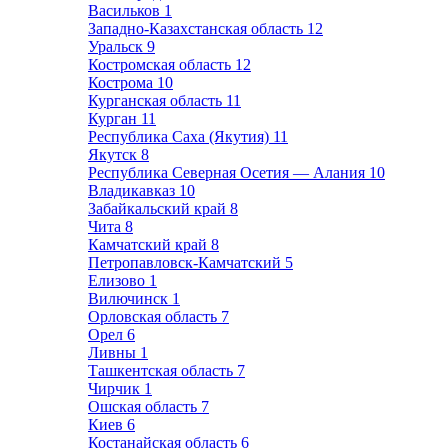
Васильков
1
Западно-Казахстанская область
12
Уральск
9
Костромская область
12
Кострома
10
Курганская область
11
Курган
11
Республика Саха (Якутия)
11
Якутск
8
Республика Северная Осетия — Алания
10
Владикавказ
10
Забайкальский край
8
Чита
8
Камчатский край
8
Петропавловск-Камчатский
5
Елизово
1
Вилючинск
1
Орловская область
7
Орел
6
Ливны
1
Ташкентская область
7
Чирчик
1
Ошская область
7
Киев
6
Костанайская область
6