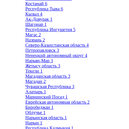
Костанай
6
Республика Тыва
6
Кызыл
4
Ак-Довурак
1
Шагонар
1
Республика Ингушетия
5
Магас
2
Назрань
2
Северо-Казахстанская область
4
Петропавловск
3
Ненецкий автономный округ
4
Нарьян-Мар
3
Жетысу область
3
Текели
1
Магаданская область
3
Магадан
2
Чувашская Республика
3
Алатырь
1
Мариинский Посад
1
Еврейская автономная область
2
Биробиджан
1
Облучье
1
Нарынская область
1
Нарын
1
Республика Калмыкия
1