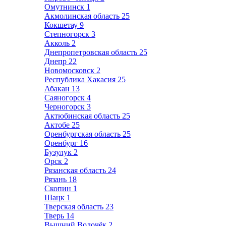
Омутнинск
1
Акмолинская область
25
Кокшетау
9
Степногорск
3
Акколь
2
Днепропетровская область
25
Днепр
22
Новомосковск
2
Республика Хакасия
25
Абакан
13
Саяногорск
4
Черногорск
3
Актюбинская область
25
Актобе
25
Оренбургская область
25
Оренбург
16
Бузулук
2
Орск
2
Рязанская область
24
Рязань
18
Скопин
1
Шацк
1
Тверская область
23
Тверь
14
Вышний Волочёк
2