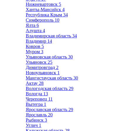
Нижневартовск
5
Ханты-Мансийск
4
Республика Крым
34
Симферополь
10
Ялта
6
Алушта
4
Владимирская область
34
Владимир
14
Ковров
5
Муром
3
Ульяновская область
30
Ульяновск
25
Димитровград
2
Новоульяновск
1
Мангистауская область
30
Актау
28
Вологодская область
29
Вологда
13
Череповец
11
Вытегра
1
Ярославская область
29
Ярославль
20
Рыбинск
3
Углич
1
Калужская область
28