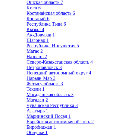
Ошская область
7
Киев
6
Костанайская область
6
Костанай
6
Республика Тыва
6
Кызыл
4
Ак-Довурак
1
Шагонар
1
Республика Ингушетия
5
Магас
2
Назрань
2
Северо-Казахстанская область
4
Петропавловск
3
Ненецкий автономный округ
4
Нарьян-Мар
3
Жетысу область
3
Текели
1
Магаданская область
3
Магадан
2
Чувашская Республика
3
Алатырь
1
Мариинский Посад
1
Еврейская автономная область
2
Биробиджан
1
Облучье
1