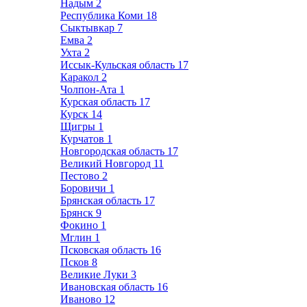
Надым
2
Республика Коми
18
Сыктывкар
7
Емва
2
Ухта
2
Иссык-Кульская область
17
Каракол
2
Чолпон-Ата
1
Курская область
17
Курск
14
Щигры
1
Курчатов
1
Новгородская область
17
Великий Новгород
11
Пестово
2
Боровичи
1
Брянская область
17
Брянск
9
Фокино
1
Мглин
1
Псковская область
16
Псков
8
Великие Луки
3
Ивановская область
16
Иваново
12