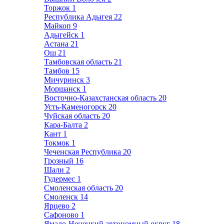
Торжок
1
Республика Адыгея
22
Майкоп
9
Адыгейск
1
Астана
21
Ош
21
Тамбовская область
21
Тамбов
15
Мичуринск
3
Моршанск
1
Восточно-Казахстанская область
20
Усть-Каменогорск
20
Чуйская область
20
Кара-Балта
2
Кант
1
Токмок
1
Чеченская Республика
20
Грозный
16
Шали
2
Гудермес
1
Смоленская область
20
Смоленск
14
Ярцево
2
Сафоново
1
Ямало-Ненецкий автономный округ
18