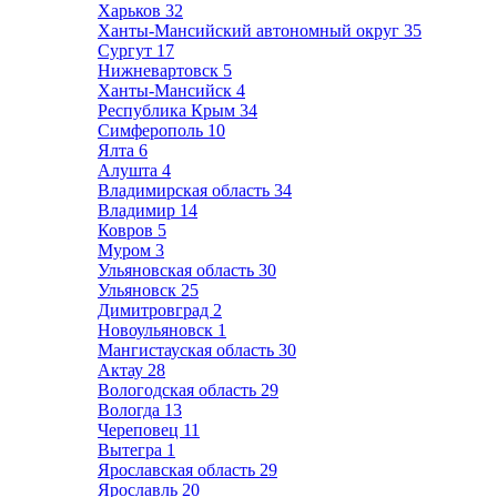
Харьков
32
Ханты-Мансийский автономный округ
35
Сургут
17
Нижневартовск
5
Ханты-Мансийск
4
Республика Крым
34
Симферополь
10
Ялта
6
Алушта
4
Владимирская область
34
Владимир
14
Ковров
5
Муром
3
Ульяновская область
30
Ульяновск
25
Димитровград
2
Новоульяновск
1
Мангистауская область
30
Актау
28
Вологодская область
29
Вологда
13
Череповец
11
Вытегра
1
Ярославская область
29
Ярославль
20