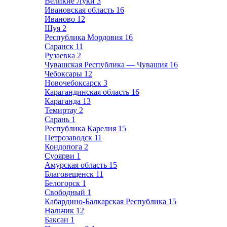
Великие Луки
3
Ивановская область
16
Иваново
12
Шуя
2
Республика Мордовия
16
Саранск
11
Рузаевка
2
Чувашская Республика — Чувашия
16
Чебоксары
12
Новочебоксарск
3
Карагандинская область
16
Караганда
13
Темиртау
2
Сарань
1
Республика Карелия
15
Петрозаводск
11
Кондопога
2
Суоярви
1
Амурская область
15
Благовещенск
11
Белогорск
1
Свободный
1
Кабардино-Балкарская Республика
15
Нальчик
12
Баксан
1