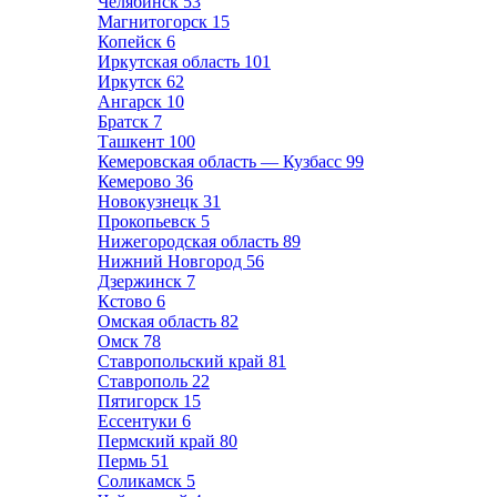
Челябинск
53
Магнитогорск
15
Копейск
6
Иркутская область
101
Иркутск
62
Ангарск
10
Братск
7
Ташкент
100
Кемеровская область — Кузбасс
99
Кемерово
36
Новокузнецк
31
Прокопьевск
5
Нижегородская область
89
Нижний Новгород
56
Дзержинск
7
Кстово
6
Омская область
82
Омск
78
Ставропольский край
81
Ставрополь
22
Пятигорск
15
Ессентуки
6
Пермский край
80
Пермь
51
Соликамск
5