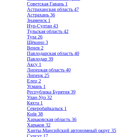
Советская Гавань
1
Астраханская область
47
Астрахань
36
Знаменск
1
Нур-Султан
43
Тульская область
42
Тула
26
Щёкино
3
Венев
2
Павлодарская область
40
Павлодар
39
Аксу
1
Липецкая область
40
Липецк
25
Елец
2
Усмань
1
Республика Бурятия
39
Улан-Удэ
32
Кяхта
1
Северобайкальск
1
Київ
38
Харьковская область
36
Харьков
32
Ханты-Мансийский автономный округ
35
Сургут
17