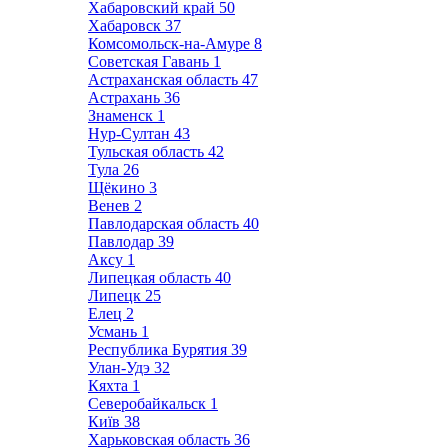
Хабаровский край
50
Хабаровск
37
Комсомольск-на-Амуре
8
Советская Гавань
1
Астраханская область
47
Астрахань
36
Знаменск
1
Нур-Султан
43
Тульская область
42
Тула
26
Щёкино
3
Венев
2
Павлодарская область
40
Павлодар
39
Аксу
1
Липецкая область
40
Липецк
25
Елец
2
Усмань
1
Республика Бурятия
39
Улан-Удэ
32
Кяхта
1
Северобайкальск
1
Київ
38
Харьковская область
36