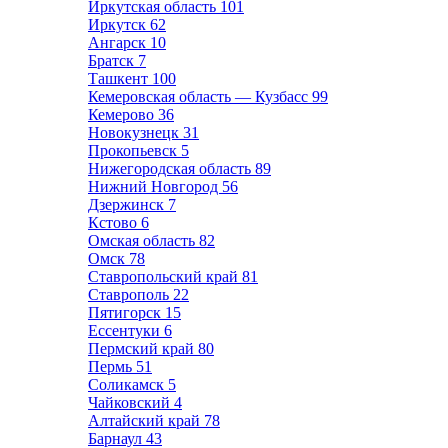
Иркутская область
101
Иркутск
62
Ангарск
10
Братск
7
Ташкент
100
Кемеровская область — Кузбасс
99
Кемерово
36
Новокузнецк
31
Прокопьевск
5
Нижегородская область
89
Нижний Новгород
56
Дзержинск
7
Кстово
6
Омская область
82
Омск
78
Ставропольский край
81
Ставрополь
22
Пятигорск
15
Ессентуки
6
Пермский край
80
Пермь
51
Соликамск
5
Чайковский
4
Алтайский край
78
Барнаул
43