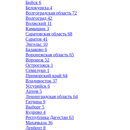
Бийск
6
Белокуриха
4
Волгоградская область
72
Волгоград
42
Волжский
11
Камышин
3
Саратовская область
68
Саратов
41
Энгельс
10
Балаково
6
Воронежская область
65
Воронеж
52
Острогожск
1
Семилуки
1
Приморский край
64
Владивосток
37
Уссурийск
6
Артем
5
Ленинградская область
64
Гатчина
9
Выборг
5
Кудрово
4
Республика Дагестан
63
Махачкала
36
Дербент
8