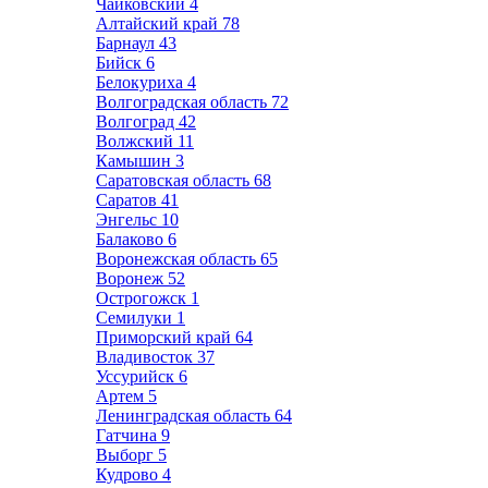
Чайковский
4
Алтайский край
78
Барнаул
43
Бийск
6
Белокуриха
4
Волгоградская область
72
Волгоград
42
Волжский
11
Камышин
3
Саратовская область
68
Саратов
41
Энгельс
10
Балаково
6
Воронежская область
65
Воронеж
52
Острогожск
1
Семилуки
1
Приморский край
64
Владивосток
37
Уссурийск
6
Артем
5
Ленинградская область
64
Гатчина
9
Выборг
5
Кудрово
4