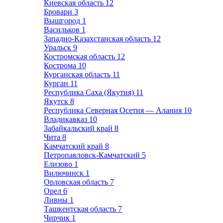
Киевская область
12
Бровари
3
Вышгород
1
Васильков
1
Западно-Казахстанская область
12
Уральск
9
Костромская область
12
Кострома
10
Курганская область
11
Курган
11
Республика Саха (Якутия)
11
Якутск
8
Республика Северная Осетия — Алания
10
Владикавказ
10
Забайкальский край
8
Чита
8
Камчатский край
8
Петропавловск-Камчатский
5
Елизово
1
Вилючинск
1
Орловская область
7
Орел
6
Ливны
1
Ташкентская область
7
Чирчик
1