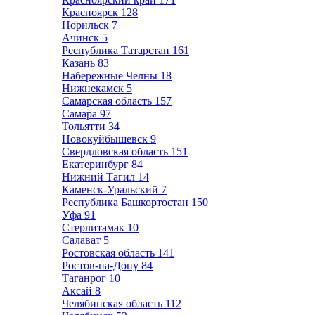
Красноярск
128
Норильск
7
Ачинск
5
Республика Татарстан
161
Казань
83
Набережные Челны
18
Нижнекамск
5
Самарская область
157
Самара
97
Тольятти
34
Новокуйбышевск
9
Свердловская область
151
Екатеринбург
84
Нижний Тагил
14
Каменск-Уральский
7
Республика Башкортостан
150
Уфа
91
Стерлитамак
10
Салават
5
Ростовская область
141
Ростов-на-Дону
84
Таганрог
10
Аксай
8
Челябинская область
112