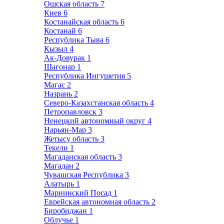
Ошская область
7
Киев
6
Костанайская область
6
Костанай
6
Республика Тыва
6
Кызыл
4
Ак-Довурак
1
Шагонар
1
Республика Ингушетия
5
Магас
2
Назрань
2
Северо-Казахстанская область
4
Петропавловск
3
Ненецкий автономный округ
4
Нарьян-Мар
3
Жетысу область
3
Текели
1
Магаданская область
3
Магадан
2
Чувашская Республика
3
Алатырь
1
Мариинский Посад
1
Еврейская автономная область
2
Биробиджан
1
Облучье
1