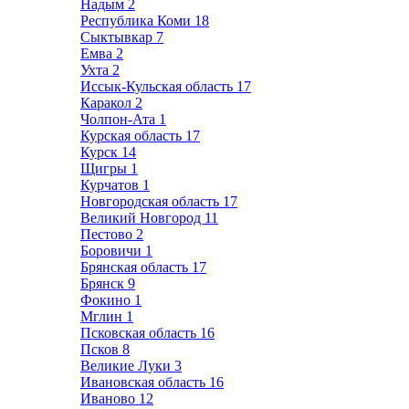
Надым
2
Республика Коми
18
Сыктывкар
7
Емва
2
Ухта
2
Иссык-Кульская область
17
Каракол
2
Чолпон-Ата
1
Курская область
17
Курск
14
Щигры
1
Курчатов
1
Новгородская область
17
Великий Новгород
11
Пестово
2
Боровичи
1
Брянская область
17
Брянск
9
Фокино
1
Мглин
1
Псковская область
16
Псков
8
Великие Луки
3
Ивановская область
16
Иваново
12