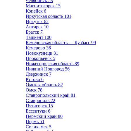
Челябинск
53
Магнитогорск
15
Копейск
6
Иркутская область
101
Иркутск
62
Ангарск
10
Братск
7
Ташкент
100
Кемеровская область — Кузбасс
99
Кемерово
36
Новокузнецк
31
Прокопьевск
5
Нижегородская область
89
Нижний Новгород
56
Дзержинск
7
Кстово
6
Омская область
82
Омск
78
Ставропольский край
81
Ставрополь
22
Пятигорск
15
Ессентуки
6
Пермский край
80
Пермь
51
Соликамск
5