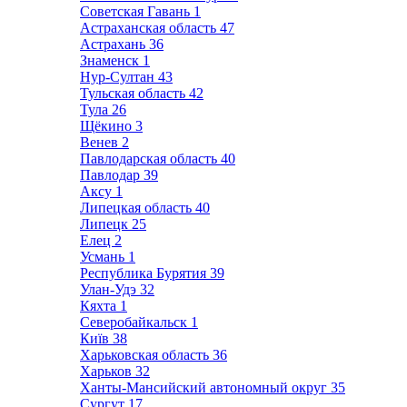
Советская Гавань
1
Астраханская область
47
Астрахань
36
Знаменск
1
Нур-Султан
43
Тульская область
42
Тула
26
Щёкино
3
Венев
2
Павлодарская область
40
Павлодар
39
Аксу
1
Липецкая область
40
Липецк
25
Елец
2
Усмань
1
Республика Бурятия
39
Улан-Удэ
32
Кяхта
1
Северобайкальск
1
Київ
38
Харьковская область
36
Харьков
32
Ханты-Мансийский автономный округ
35
Сургут
17