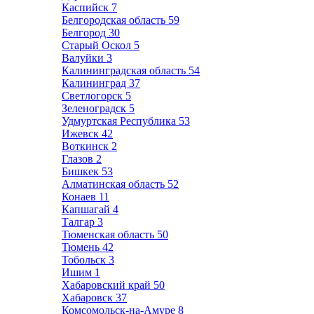
Каспийск
7
Белгородская область
59
Белгород
30
Старый Оскол
5
Валуйки
3
Калининградская область
54
Калининград
37
Светлогорск
5
Зеленоградск
5
Удмуртская Республика
53
Ижевск
42
Воткинск
2
Глазов
2
Бишкек
53
Алматинская область
52
Конаев
11
Капшагай
4
Талгар
3
Тюменская область
50
Тюмень
42
Тобольск
3
Ишим
1
Хабаровский край
50
Хабаровск
37
Комсомольск-на-Амуре
8