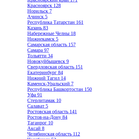
Красноярск
128
Норильск
7
Ачинск
5
Республика Татарстан
161
Казань
83
Набережные Челны
18
Нижнекамск
5
Самарская область
157
Самара
97
Тольятти
34
Новокуйбышевск
9
Свердловская область
151
Екатеринбург
84
Нижний Тагил
14
Каменск-Уральский
7
Республика Башкортостан
150
Уфа
91
Стерлитамак
10
Салават
5
Ростовская область
141
Ростов-на-Дону
84
Таганрог
10
Аксай
8
Челябинская область
112