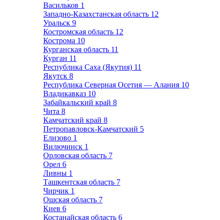
Васильков
1
Западно-Казахстанская область
12
Уральск
9
Костромская область
12
Кострома
10
Курганская область
11
Курган
11
Республика Саха (Якутия)
11
Якутск
8
Республика Северная Осетия — Алания
10
Владикавказ
10
Забайкальский край
8
Чита
8
Камчатский край
8
Петропавловск-Камчатский
5
Елизово
1
Вилючинск
1
Орловская область
7
Орел
6
Ливны
1
Ташкентская область
7
Чирчик
1
Ошская область
7
Киев
6
Костанайская область
6