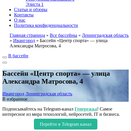
Элиста
1
Статьи и обзоры
Контакты
О нас
Политика конфиденциальности
Главная страница
»
Все бассейны
»
Ленинградская область
»
Ивангород
»
Бассейн «Центр спорта» — улица
Александра Матросова, 4
В бассейн
Бассейн «Центр спорта» — улица
Александра Матросова, 4
Ивангород
Ленинградская область
В избранное
Подписывайтесь на Telegram-канал
Генережка
! Самое
интересное из мира технологий, нейросетей, IT и бизнеса.
Перейти в Telegram канал