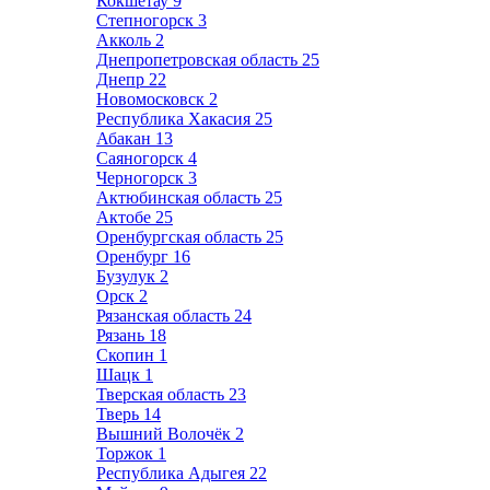
Кокшетау
9
Степногорск
3
Акколь
2
Днепропетровская область
25
Днепр
22
Новомосковск
2
Республика Хакасия
25
Абакан
13
Саяногорск
4
Черногорск
3
Актюбинская область
25
Актобе
25
Оренбургская область
25
Оренбург
16
Бузулук
2
Орск
2
Рязанская область
24
Рязань
18
Скопин
1
Шацк
1
Тверская область
23
Тверь
14
Вышний Волочёк
2
Торжок
1
Республика Адыгея
22