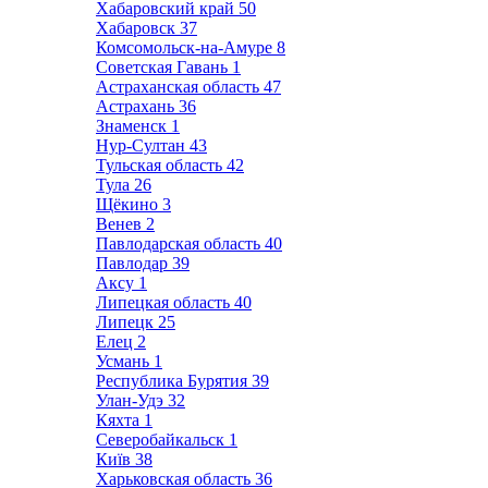
Хабаровский край
50
Хабаровск
37
Комсомольск-на-Амуре
8
Советская Гавань
1
Астраханская область
47
Астрахань
36
Знаменск
1
Нур-Султан
43
Тульская область
42
Тула
26
Щёкино
3
Венев
2
Павлодарская область
40
Павлодар
39
Аксу
1
Липецкая область
40
Липецк
25
Елец
2
Усмань
1
Республика Бурятия
39
Улан-Удэ
32
Кяхта
1
Северобайкальск
1
Київ
38
Харьковская область
36