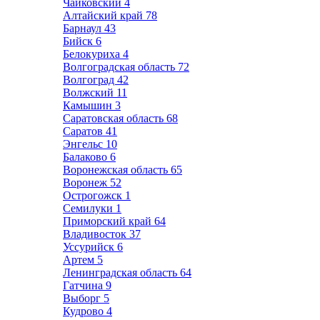
Чайковский
4
Алтайский край
78
Барнаул
43
Бийск
6
Белокуриха
4
Волгоградская область
72
Волгоград
42
Волжский
11
Камышин
3
Саратовская область
68
Саратов
41
Энгельс
10
Балаково
6
Воронежская область
65
Воронеж
52
Острогожск
1
Семилуки
1
Приморский край
64
Владивосток
37
Уссурийск
6
Артем
5
Ленинградская область
64
Гатчина
9
Выборг
5
Кудрово
4