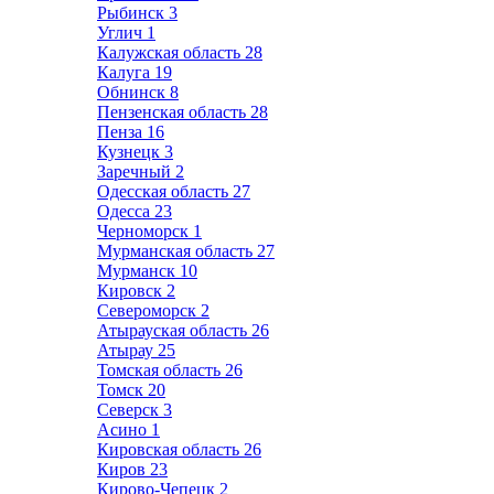
Рыбинск
3
Углич
1
Калужская область
28
Калуга
19
Обнинск
8
Пензенская область
28
Пенза
16
Кузнецк
3
Заречный
2
Одесская область
27
Одесса
23
Черноморск
1
Мурманская область
27
Мурманск
10
Кировск
2
Североморск
2
Атырауская область
26
Атырау
25
Томская область
26
Томск
20
Северск
3
Асино
1
Кировская область
26
Киров
23
Кирово-Чепецк
2