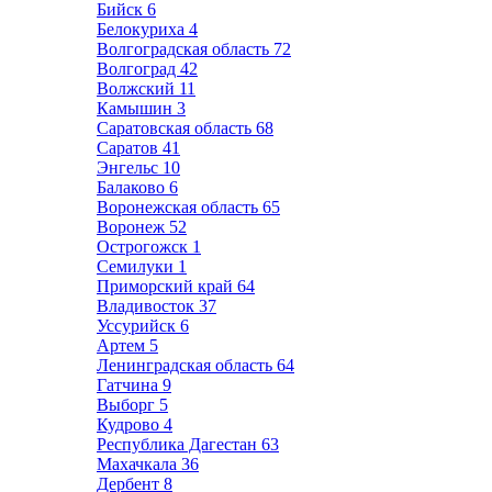
Бийск
6
Белокуриха
4
Волгоградская область
72
Волгоград
42
Волжский
11
Камышин
3
Саратовская область
68
Саратов
41
Энгельс
10
Балаково
6
Воронежская область
65
Воронеж
52
Острогожск
1
Семилуки
1
Приморский край
64
Владивосток
37
Уссурийск
6
Артем
5
Ленинградская область
64
Гатчина
9
Выборг
5
Кудрово
4
Республика Дагестан
63
Махачкала
36
Дербент
8