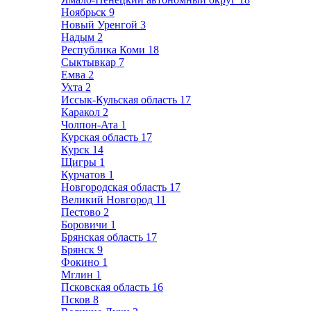
Ноябрьск
9
Новый Уренгой
3
Надым
2
Республика Коми
18
Сыктывкар
7
Емва
2
Ухта
2
Иссык-Кульская область
17
Каракол
2
Чолпон-Ата
1
Курская область
17
Курск
14
Щигры
1
Курчатов
1
Новгородская область
17
Великий Новгород
11
Пестово
2
Боровичи
1
Брянская область
17
Брянск
9
Фокино
1
Мглин
1
Псковская область
16
Псков
8