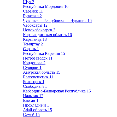
Шуя
2
Республика Мордовия
16
Саранск
11
Рузаевка
2
Чувашская Республика — Чувашия
16
Чебоксары
12
Новочебоксарск
3
Карагандинская область
16
Караганда
13
Темиртау
2
Сарань
1
Республика Карелия
15
Петрозаводск
11
Кондопога
2
Суоярви
1
Амурская область
15
Благовещенск
11
Белогорск
1
Свободный
1
Кабардино-Балкарская Республика
15
Нальчик
12
Баксан
1
Прохладный
1
Абай область
15
Семей
15