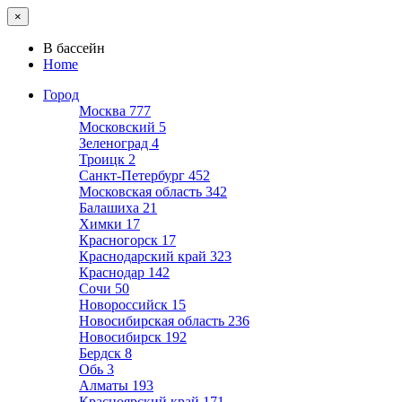
×
В бассейн
Home
Город
Москва
777
Московский
5
Зеленоград
4
Троицк
2
Санкт-Петербург
452
Московская область
342
Балашиха
21
Химки
17
Красногорск
17
Краснодарский край
323
Краснодар
142
Сочи
50
Новороссийск
15
Новосибирская область
236
Новосибирск
192
Бердск
8
Обь
3
Алматы
193
Красноярский край
171