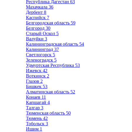
Республика Дагестан
63
Махачкала
36
Дербент
8
Каспийск
7
Белгородская область
59
Белгород
30
Старый Оскол
5
Валуйки
3
Калининградская область
54
Калининград
37
Светлогорск
5
Зеленоградск
5
Удмуртская Республика
53
Ижевск
42
Воткинск
2
Глазов
2
Бишкек
53
Алматинская область
52
Конаев
11
Капшагай
4
Талгар
3
Тюменская область
50
Тюмень
42
Тобольск
3
Ишим
1