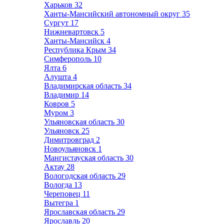
Харьков
32
Ханты-Мансийский автономный округ
35
Сургут
17
Нижневартовск
5
Ханты-Мансийск
4
Республика Крым
34
Симферополь
10
Ялта
6
Алушта
4
Владимирская область
34
Владимир
14
Ковров
5
Муром
3
Ульяновская область
30
Ульяновск
25
Димитровград
2
Новоульяновск
1
Мангистауская область
30
Актау
28
Вологодская область
29
Вологда
13
Череповец
11
Вытегра
1
Ярославская область
29
Ярославль
20