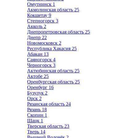
Омутнинск
1
Акмолинская область
25
Кокшетау
9
Степногорск
3
Акколь
2
Днепропетровская область
25
Днепр
22
Новомосковск
2
Республика Хакасия
25
Абакан
13
Саяногорск
4
Черногорск
3
Актюбинская область
25
Актобе
25
Оренбургская область
25
Оренбург
16
Бузулук
2
Орск
2
Рязанская область
24
Рязань
18
Скопин
1
Шацк
1
Тверская область
23
Тверь
14
Вышний Волочёк
2