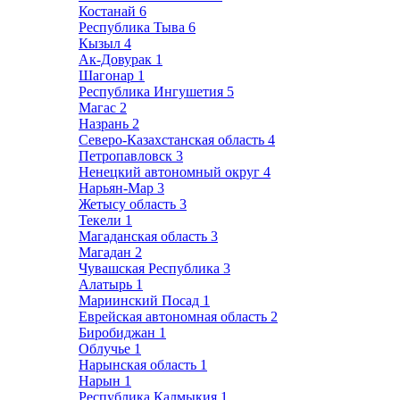
Костанай
6
Республика Тыва
6
Кызыл
4
Ак-Довурак
1
Шагонар
1
Республика Ингушетия
5
Магас
2
Назрань
2
Северо-Казахстанская область
4
Петропавловск
3
Ненецкий автономный округ
4
Нарьян-Мар
3
Жетысу область
3
Текели
1
Магаданская область
3
Магадан
2
Чувашская Республика
3
Алатырь
1
Мариинский Посад
1
Еврейская автономная область
2
Биробиджан
1
Облучье
1
Нарынская область
1
Нарын
1
Республика Калмыкия
1