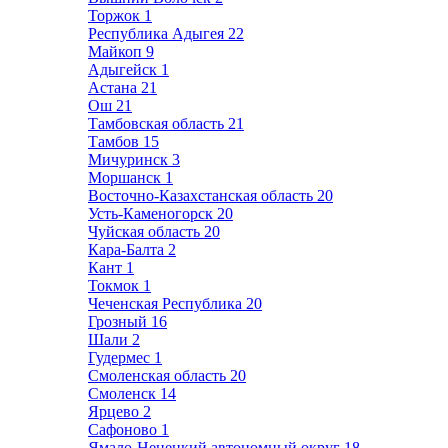
Торжок
1
Республика Адыгея
22
Майкоп
9
Адыгейск
1
Астана
21
Ош
21
Тамбовская область
21
Тамбов
15
Мичуринск
3
Моршанск
1
Восточно-Казахстанская область
20
Усть-Каменогорск
20
Чуйская область
20
Кара-Балта
2
Кант
1
Токмок
1
Чеченская Республика
20
Грозный
16
Шали
2
Гудермес
1
Смоленская область
20
Смоленск
14
Ярцево
2
Сафоново
1
Ямало-Ненецкий автономный округ
18