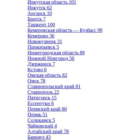
Иркутская область
101
Иркутск
62
Ангарск
10
Братск
7
Ташкент
100
Кемеровская область — Кузбасс
99
Кемерово
36
Новокузнецк
31
Прокопьевск
5
Нижегородская область
89
Нижний Новгород
56
Дзержинск
7
Кстово
6
Омская область
82
Омск
78
Ставропольский край
81
Ставрополь
22
Пятигорск
15
Ессентуки
6
Пермский край
80
Пермь
51
Соликамск
5
Чайковский
4
Алтайский край
78
Барнаул
43