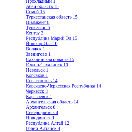
Прохладный
1
Абай область
15
Семей
15
Туркестанская область
15
Шымкент
8
Туркестан
5
Кентау
2
Республика Марий Эл
15
Йошкар-Ола
10
Волжск
1
Звенигово
1
Сахалинская область
15
Южно-Сахалинск
10
Невельск
1
Корсаков
1
Севастополь
14
Карачаево-Черкесская Республика
14
Черкесск
8
Карачаевск
1
Архангельская область
14
Архангельск
8
Северодвинск
4
Новодвинск
1
Республика Алтай
12
Горно-Алтайск
4