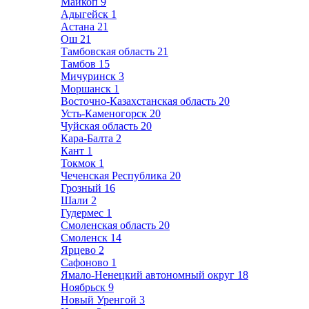
Майкоп
9
Адыгейск
1
Астана
21
Ош
21
Тамбовская область
21
Тамбов
15
Мичуринск
3
Моршанск
1
Восточно-Казахстанская область
20
Усть-Каменогорск
20
Чуйская область
20
Кара-Балта
2
Кант
1
Токмок
1
Чеченская Республика
20
Грозный
16
Шали
2
Гудермес
1
Смоленская область
20
Смоленск
14
Ярцево
2
Сафоново
1
Ямало-Ненецкий автономный округ
18
Ноябрьск
9
Новый Уренгой
3