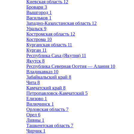
Киевская область
12
Бровари
3
Вышгород
1
Васильков
1
Западно-Казахстанская область
12
Уральск
9
Костромская область
12
Кострома
10
Курганская область
11
Курган
11
Республика Саха (Якутия)
11
Якутск
8
Республика Северная Осетия — Алания
10
Владикавказ
10
Забайкальский край
8
Чита
8
Камчатский край
8
Петропавловск-Камчатский
5
Елизово
1
Вилючинск
1
Орловская область
7
Орел
6
Ливны
1
Ташкентская область
7
Чирчик
1