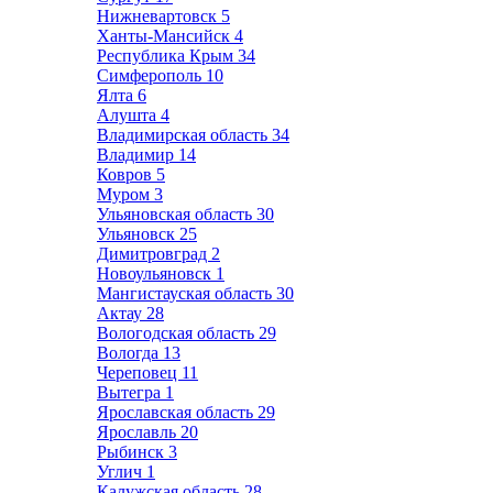
Нижневартовск
5
Ханты-Мансийск
4
Республика Крым
34
Симферополь
10
Ялта
6
Алушта
4
Владимирская область
34
Владимир
14
Ковров
5
Муром
3
Ульяновская область
30
Ульяновск
25
Димитровград
2
Новоульяновск
1
Мангистауская область
30
Актау
28
Вологодская область
29
Вологда
13
Череповец
11
Вытегра
1
Ярославская область
29
Ярославль
20
Рыбинск
3
Углич
1
Калужская область
28