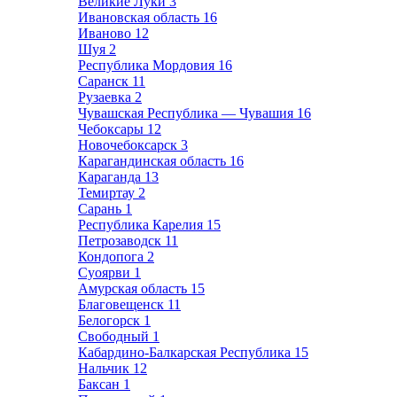
Великие Луки
3
Ивановская область
16
Иваново
12
Шуя
2
Республика Мордовия
16
Саранск
11
Рузаевка
2
Чувашская Республика — Чувашия
16
Чебоксары
12
Новочебоксарск
3
Карагандинская область
16
Караганда
13
Темиртау
2
Сарань
1
Республика Карелия
15
Петрозаводск
11
Кондопога
2
Суоярви
1
Амурская область
15
Благовещенск
11
Белогорск
1
Свободный
1
Кабардино-Балкарская Республика
15
Нальчик
12
Баксан
1