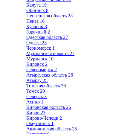
Калуга
19
Обнинск
8
Пензенская область
28
Пенза
16
Кузнецк
3
Заречный
2
Одесская область
27
Одесса
23
Черноморск
1
Мурманская область
27
Мурманск
10
Кировск
2
Североморск
2
Атырауская область
26
Атырау
25
Томская область
26
Томск
20
Северск
3
Асино
1
Кировская область
26
Киров
23
Кирово-Чепецк
2
Омутнинск
1
Акмолинская область
25