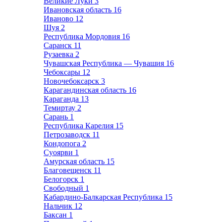
Великие Луки
3
Ивановская область
16
Иваново
12
Шуя
2
Республика Мордовия
16
Саранск
11
Рузаевка
2
Чувашская Республика — Чувашия
16
Чебоксары
12
Новочебоксарск
3
Карагандинская область
16
Караганда
13
Темиртау
2
Сарань
1
Республика Карелия
15
Петрозаводск
11
Кондопога
2
Суоярви
1
Амурская область
15
Благовещенск
11
Белогорск
1
Свободный
1
Кабардино-Балкарская Республика
15
Нальчик
12
Баксан
1