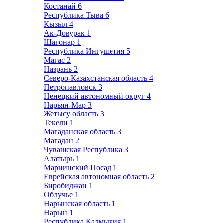
Костанай
6
Республика Тыва
6
Кызыл
4
Ак-Довурак
1
Шагонар
1
Республика Ингушетия
5
Магас
2
Назрань
2
Северо-Казахстанская область
4
Петропавловск
3
Ненецкий автономный округ
4
Нарьян-Мар
3
Жетысу область
3
Текели
1
Магаданская область
3
Магадан
2
Чувашская Республика
3
Алатырь
1
Мариинский Посад
1
Еврейская автономная область
2
Биробиджан
1
Облучье
1
Нарынская область
1
Нарын
1
Республика Калмыкия
1