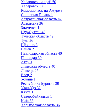
Хабаровский край
50
Хабаровск
37
Комсомольск-на-Амуре
8
Советская Гавань
1
Астраханская область
47
Астрахань
36
Знаменск
1
Нур-Султан
43
Тульская область
42
Тула
26
Щёкино
3
Венев
2
Павлодарская область
40
Павлодар
39
Аксу
1
Липецкая область
40
Липецк
25
Елец
2
Усмань
1
Республика Бурятия
39
Улан-Удэ
32
Кяхта
1
Северобайкальск
1
Київ
38
Харьковская область
36