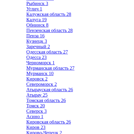
Рыбинск
3
Углич
1
Калужская область
28
Калуга
19
Обнинск
8
Пензенская область
28
Пенза
16
Кузнецк
3
Заречный
2
Одесская область
27
Одесса
23
Черноморск
1
Мурманская область
27
Мурманск
10
Кировск
2
Североморск
2
Атырауская область
26
Атырау
25
Томская область
26
Томск
20
Северск
3
Асино
1
Кировская область
26
Киров
23
Кирово-Чепецк
2