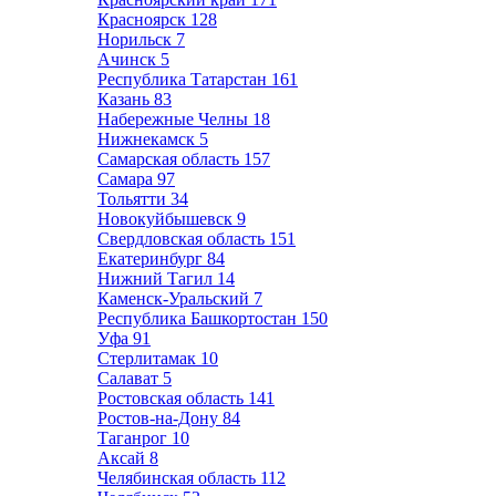
Красноярск
128
Норильск
7
Ачинск
5
Республика Татарстан
161
Казань
83
Набережные Челны
18
Нижнекамск
5
Самарская область
157
Самара
97
Тольятти
34
Новокуйбышевск
9
Свердловская область
151
Екатеринбург
84
Нижний Тагил
14
Каменск-Уральский
7
Республика Башкортостан
150
Уфа
91
Стерлитамак
10
Салават
5
Ростовская область
141
Ростов-на-Дону
84
Таганрог
10
Аксай
8
Челябинская область
112