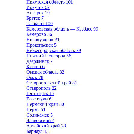
Иркутская область
101
Иркутск
62
Ангарск
10
Братск
7
Ташкент
100
Кемеровская область — Кузбасс
99
Кемерово
36
Новокузнецк
31
Прокопьевск
5
Нижегородская область
89
Нижний Новгород
56
Дзержинск
7
Кстово
6
Омская область
82
Омск
78
Ставропольский край
81
Ставрополь
22
Пятигорск
15
Ессентуки
6
Пермский край
80
Пермь
51
Соликамск
5
Чайковский
4
Алтайский край
78
Барнаул
43