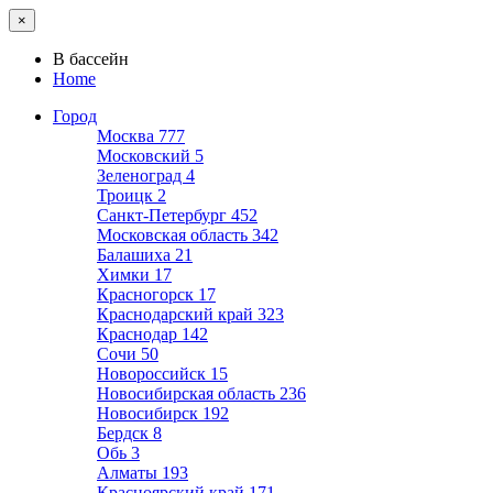
×
В бассейн
Home
Город
Москва
777
Московский
5
Зеленоград
4
Троицк
2
Санкт-Петербург
452
Московская область
342
Балашиха
21
Химки
17
Красногорск
17
Краснодарский край
323
Краснодар
142
Сочи
50
Новороссийск
15
Новосибирская область
236
Новосибирск
192
Бердск
8
Обь
3
Алматы
193
Красноярский край
171