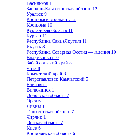
Васильков
1
Западно-Казахстанская область
12
Уральск
9
Костромская область
12
Кострома
10
Курганская область
11
Курган
11
Республика Саха (Якутия)
11
Якутск
8
Республика Северная Осетия — Алания
10
Владикавказ
10
Забайкальский край
8
Чита
8
Камчатский край
8
Петропавловск-Камчатский
5
Елизово
1
Вилючинск
1
Орловская область
7
Орел
6
Ливны
1
Ташкентская область
7
Чирчик
1
Ошская область
7
Киев
6
Костанайская область
6