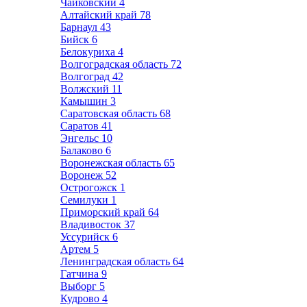
Чайковский
4
Алтайский край
78
Барнаул
43
Бийск
6
Белокуриха
4
Волгоградская область
72
Волгоград
42
Волжский
11
Камышин
3
Саратовская область
68
Саратов
41
Энгельс
10
Балаково
6
Воронежская область
65
Воронеж
52
Острогожск
1
Семилуки
1
Приморский край
64
Владивосток
37
Уссурийск
6
Артем
5
Ленинградская область
64
Гатчина
9
Выборг
5
Кудрово
4