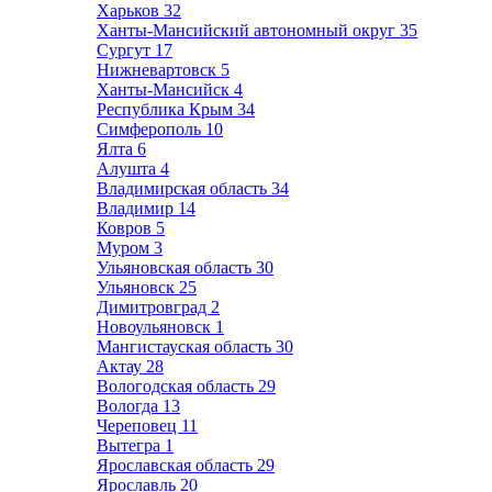
Харьков
32
Ханты-Мансийский автономный округ
35
Сургут
17
Нижневартовск
5
Ханты-Мансийск
4
Республика Крым
34
Симферополь
10
Ялта
6
Алушта
4
Владимирская область
34
Владимир
14
Ковров
5
Муром
3
Ульяновская область
30
Ульяновск
25
Димитровград
2
Новоульяновск
1
Мангистауская область
30
Актау
28
Вологодская область
29
Вологда
13
Череповец
11
Вытегра
1
Ярославская область
29
Ярославль
20