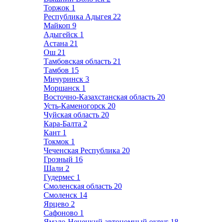
Торжок
1
Республика Адыгея
22
Майкоп
9
Адыгейск
1
Астана
21
Ош
21
Тамбовская область
21
Тамбов
15
Мичуринск
3
Моршанск
1
Восточно-Казахстанская область
20
Усть-Каменогорск
20
Чуйская область
20
Кара-Балта
2
Кант
1
Токмок
1
Чеченская Республика
20
Грозный
16
Шали
2
Гудермес
1
Смоленская область
20
Смоленск
14
Ярцево
2
Сафоново
1
Ямало-Ненецкий автономный округ
18