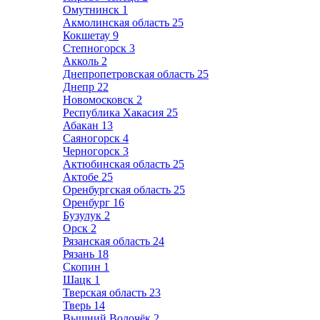
Омутнинск
1
Акмолинская область
25
Кокшетау
9
Степногорск
3
Акколь
2
Днепропетровская область
25
Днепр
22
Новомосковск
2
Республика Хакасия
25
Абакан
13
Саяногорск
4
Черногорск
3
Актюбинская область
25
Актобе
25
Оренбургская область
25
Оренбург
16
Бузулук
2
Орск
2
Рязанская область
24
Рязань
18
Скопин
1
Шацк
1
Тверская область
23
Тверь
14
Вышний Волочёк
2