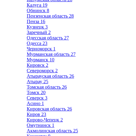
Калуга
19
Обнинск
8
Пензенская область
28
Пенза
16
Кузнецк
3
Заречный
2
Одесская область
27
Одесса
23
Черноморск
1
Мурманская область
27
Мурманск
10
Кировск
2
Североморск
2
Атырауская область
26
Атырау
25
Томская область
26
Томск
20
Северск
3
Асино
1
Кировская область
26
Киров
23
Кирово-Чепецк
2
Омутнинск
1
Акмолинская область
25