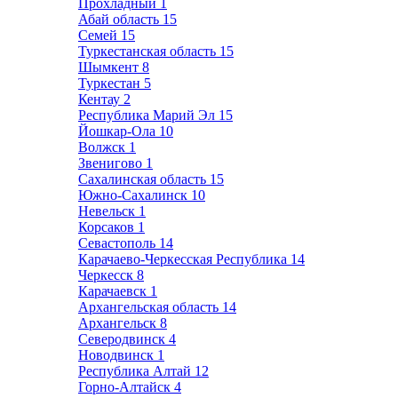
Прохладный
1
Абай область
15
Семей
15
Туркестанская область
15
Шымкент
8
Туркестан
5
Кентау
2
Республика Марий Эл
15
Йошкар-Ола
10
Волжск
1
Звенигово
1
Сахалинская область
15
Южно-Сахалинск
10
Невельск
1
Корсаков
1
Севастополь
14
Карачаево-Черкесская Республика
14
Черкесск
8
Карачаевск
1
Архангельская область
14
Архангельск
8
Северодвинск
4
Новодвинск
1
Республика Алтай
12
Горно-Алтайск
4