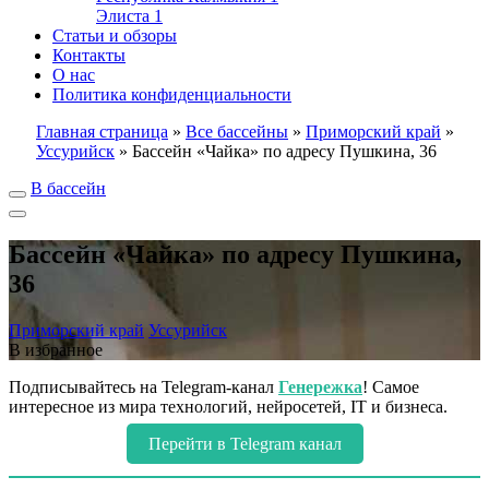
Элиста
1
Статьи и обзоры
Контакты
О нас
Политика конфиденциальности
Главная страница
»
Все бассейны
»
Приморский край
»
Уссурийск
»
Бассейн «Чайка» по адресу Пушкина, 36
В бассейн
Бассейн «Чайка» по адресу Пушкина,
36
Приморский край
Уссурийск
В избранное
Подписывайтесь на Telegram-канал
Генережка
! Самое
интересное из мира технологий, нейросетей, IT и бизнеса.
Перейти в Telegram канал