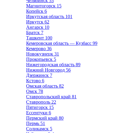
Челябинск
53
Магнитогорск
15
Копейск
6
Иркутская область
101
Иркутск
62
Ангарск
10
Братск
7
Ташкент
100
Кемеровская область — Кузбасс
99
Кемерово
36
Новокузнецк
31
Прокопьевск
5
Нижегородская область
89
Нижний Новгород
56
Дзержинск
7
Кстово
6
Омская область
82
Омск
78
Ставропольский край
81
Ставрополь
22
Пятигорск
15
Ессентуки
6
Пермский край
80
Пермь
51
Соликамск
5