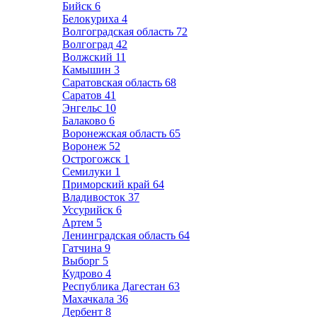
Бийск
6
Белокуриха
4
Волгоградская область
72
Волгоград
42
Волжский
11
Камышин
3
Саратовская область
68
Саратов
41
Энгельс
10
Балаково
6
Воронежская область
65
Воронеж
52
Острогожск
1
Семилуки
1
Приморский край
64
Владивосток
37
Уссурийск
6
Артем
5
Ленинградская область
64
Гатчина
9
Выборг
5
Кудрово
4
Республика Дагестан
63
Махачкала
36
Дербент
8