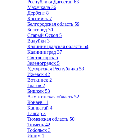
Республика Дагестан
63
Махачкала
36
Дербент
8
Каспийск
7
Белгородская область
59
Белгород
30
Старый Оскол
5
Валуйки
3
Калининградская область
54
Калининград
37
Светлогорск
5
Зеленоградск
5
Удмуртская Республика
53
Ижевск
42
Воткинск
2
Глазов
2
Бишкек
53
Алматинская область
52
Конаев
11
Капшагай
4
Талгар
3
Тюменская область
50
Тюмень
42
Тобольск
3
Ишим
1