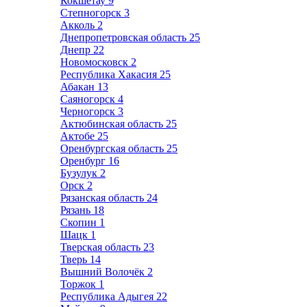
Кокшетау
9
Степногорск
3
Акколь
2
Днепропетровская область
25
Днепр
22
Новомосковск
2
Республика Хакасия
25
Абакан
13
Саяногорск
4
Черногорск
3
Актюбинская область
25
Актобе
25
Оренбургская область
25
Оренбург
16
Бузулук
2
Орск
2
Рязанская область
24
Рязань
18
Скопин
1
Шацк
1
Тверская область
23
Тверь
14
Вышний Волочёк
2
Торжок
1
Республика Адыгея
22