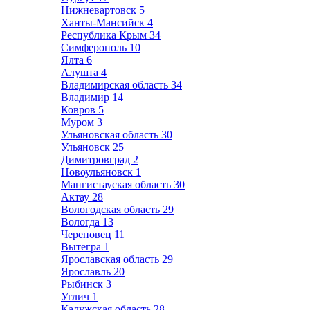
Нижневартовск
5
Ханты-Мансийск
4
Республика Крым
34
Симферополь
10
Ялта
6
Алушта
4
Владимирская область
34
Владимир
14
Ковров
5
Муром
3
Ульяновская область
30
Ульяновск
25
Димитровград
2
Новоульяновск
1
Мангистауская область
30
Актау
28
Вологодская область
29
Вологда
13
Череповец
11
Вытегра
1
Ярославская область
29
Ярославль
20
Рыбинск
3
Углич
1
Калужская область
28