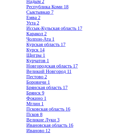
Надым
2
Республика Коми
18
Сыктывкар
7
Емва
2
Ухта
2
Иссык-Кульская область
17
Каракол
2
Чолпон-Ата
1
Курская область
17
Курск
14
Щигры
1
Курчатов
1
Новгородская область
17
Великий Новгород
11
Пестово
2
Боровичи
1
Брянская область
17
Брянск
9
Фокино
1
Мглин
1
Псковская область
16
Псков
8
Великие Луки
3
Ивановская область
16
Иваново
12