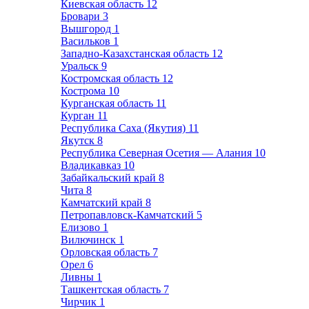
Киевская область
12
Бровари
3
Вышгород
1
Васильков
1
Западно-Казахстанская область
12
Уральск
9
Костромская область
12
Кострома
10
Курганская область
11
Курган
11
Республика Саха (Якутия)
11
Якутск
8
Республика Северная Осетия — Алания
10
Владикавказ
10
Забайкальский край
8
Чита
8
Камчатский край
8
Петропавловск-Камчатский
5
Елизово
1
Вилючинск
1
Орловская область
7
Орел
6
Ливны
1
Ташкентская область
7
Чирчик
1