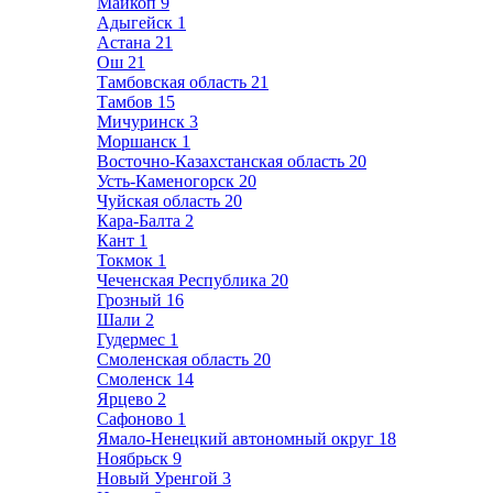
Майкоп
9
Адыгейск
1
Астана
21
Ош
21
Тамбовская область
21
Тамбов
15
Мичуринск
3
Моршанск
1
Восточно-Казахстанская область
20
Усть-Каменогорск
20
Чуйская область
20
Кара-Балта
2
Кант
1
Токмок
1
Чеченская Республика
20
Грозный
16
Шали
2
Гудермес
1
Смоленская область
20
Смоленск
14
Ярцево
2
Сафоново
1
Ямало-Ненецкий автономный округ
18
Ноябрьск
9
Новый Уренгой
3