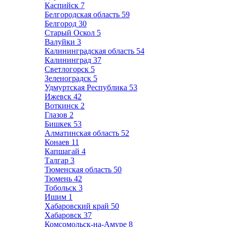
Каспийск
7
Белгородская область
59
Белгород
30
Старый Оскол
5
Валуйки
3
Калининградская область
54
Калининград
37
Светлогорск
5
Зеленоградск
5
Удмуртская Республика
53
Ижевск
42
Воткинск
2
Глазов
2
Бишкек
53
Алматинская область
52
Конаев
11
Капшагай
4
Талгар
3
Тюменская область
50
Тюмень
42
Тобольск
3
Ишим
1
Хабаровский край
50
Хабаровск
37
Комсомольск-на-Амуре
8