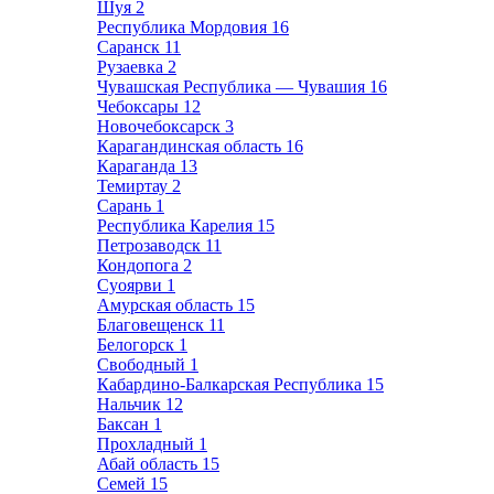
Шуя
2
Республика Мордовия
16
Саранск
11
Рузаевка
2
Чувашская Республика — Чувашия
16
Чебоксары
12
Новочебоксарск
3
Карагандинская область
16
Караганда
13
Темиртау
2
Сарань
1
Республика Карелия
15
Петрозаводск
11
Кондопога
2
Суоярви
1
Амурская область
15
Благовещенск
11
Белогорск
1
Свободный
1
Кабардино-Балкарская Республика
15
Нальчик
12
Баксан
1
Прохладный
1
Абай область
15
Семей
15