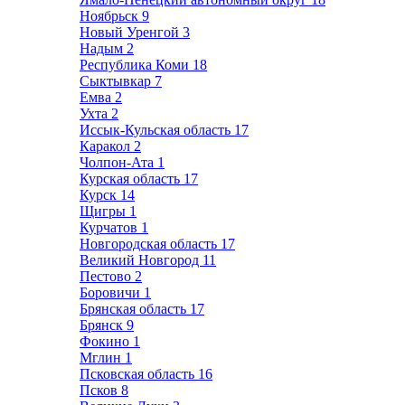
Ноябрьск
9
Новый Уренгой
3
Надым
2
Республика Коми
18
Сыктывкар
7
Емва
2
Ухта
2
Иссык-Кульская область
17
Каракол
2
Чолпон-Ата
1
Курская область
17
Курск
14
Щигры
1
Курчатов
1
Новгородская область
17
Великий Новгород
11
Пестово
2
Боровичи
1
Брянская область
17
Брянск
9
Фокино
1
Мглин
1
Псковская область
16
Псков
8