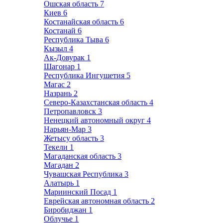
Ошская область
7
Киев
6
Костанайская область
6
Костанай
6
Республика Тыва
6
Кызыл
4
Ак-Довурак
1
Шагонар
1
Республика Ингушетия
5
Магас
2
Назрань
2
Северо-Казахстанская область
4
Петропавловск
3
Ненецкий автономный округ
4
Нарьян-Мар
3
Жетысу область
3
Текели
1
Магаданская область
3
Магадан
2
Чувашская Республика
3
Алатырь
1
Мариинский Посад
1
Еврейская автономная область
2
Биробиджан
1
Облучье
1