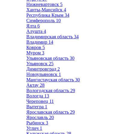
Нижневартовск
5
Ханты-Мансийск
4
Республика Крым
34
Симферополь
10
Ялта
6
Алушта
4
Владимирская область
34
Владимир
14
Ковров
5
Муром
3
Ульяновская область
30
Ульяновск
25
Димитровград
2
Новоульяновск
1
Мангистауская область
30
Актау
28
Вологодская область
29
Вологда
13
Череповец
11
Вытегра
1
Ярославская область
29
Ярославль
20
Рыбинск
3
Углич
1
Калужская область
28