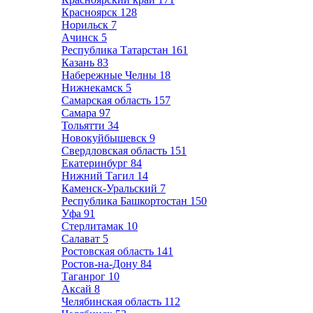
Красноярск
128
Норильск
7
Ачинск
5
Республика Татарстан
161
Казань
83
Набережные Челны
18
Нижнекамск
5
Самарская область
157
Самара
97
Тольятти
34
Новокуйбышевск
9
Свердловская область
151
Екатеринбург
84
Нижний Тагил
14
Каменск-Уральский
7
Республика Башкортостан
150
Уфа
91
Стерлитамак
10
Салават
5
Ростовская область
141
Ростов-на-Дону
84
Таганрог
10
Аксай
8
Челябинская область
112