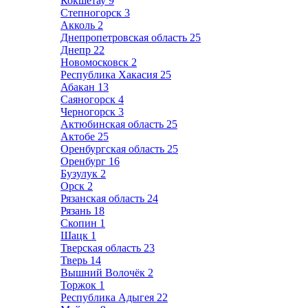
Кокшетау
9
Степногорск
3
Акколь
2
Днепропетровская область
25
Днепр
22
Новомосковск
2
Республика Хакасия
25
Абакан
13
Саяногорск
4
Черногорск
3
Актюбинская область
25
Актобе
25
Оренбургская область
25
Оренбург
16
Бузулук
2
Орск
2
Рязанская область
24
Рязань
18
Скопин
1
Шацк
1
Тверская область
23
Тверь
14
Вышний Волочёк
2
Торжок
1
Республика Адыгея
22