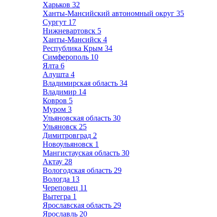
Харьков
32
Ханты-Мансийский автономный округ
35
Сургут
17
Нижневартовск
5
Ханты-Мансийск
4
Республика Крым
34
Симферополь
10
Ялта
6
Алушта
4
Владимирская область
34
Владимир
14
Ковров
5
Муром
3
Ульяновская область
30
Ульяновск
25
Димитровград
2
Новоульяновск
1
Мангистауская область
30
Актау
28
Вологодская область
29
Вологда
13
Череповец
11
Вытегра
1
Ярославская область
29
Ярославль
20