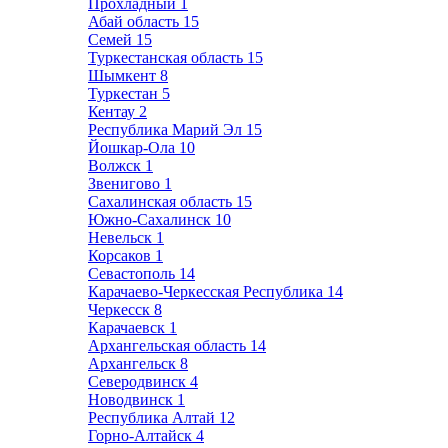
Прохладный
1
Абай область
15
Семей
15
Туркестанская область
15
Шымкент
8
Туркестан
5
Кентау
2
Республика Марий Эл
15
Йошкар-Ола
10
Волжск
1
Звенигово
1
Сахалинская область
15
Южно-Сахалинск
10
Невельск
1
Корсаков
1
Севастополь
14
Карачаево-Черкесская Республика
14
Черкесск
8
Карачаевск
1
Архангельская область
14
Архангельск
8
Северодвинск
4
Новодвинск
1
Республика Алтай
12
Горно-Алтайск
4