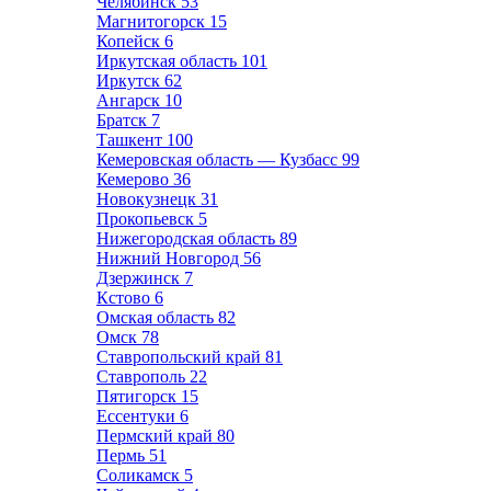
Челябинск
53
Магнитогорск
15
Копейск
6
Иркутская область
101
Иркутск
62
Ангарск
10
Братск
7
Ташкент
100
Кемеровская область — Кузбасс
99
Кемерово
36
Новокузнецк
31
Прокопьевск
5
Нижегородская область
89
Нижний Новгород
56
Дзержинск
7
Кстово
6
Омская область
82
Омск
78
Ставропольский край
81
Ставрополь
22
Пятигорск
15
Ессентуки
6
Пермский край
80
Пермь
51
Соликамск
5