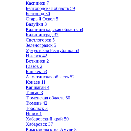
Каспийск
7
Белгородская область
59
Белгород
30
Старый Оскол
5
Валуйки
3
Калининградская область
54
Калининград
37
Светлогорск
5
Зеленоградск
5
Удмуртская Республика
53
Ижевск
42
Воткинск
2
Глазов
2
Бишкек
53
Алматинская область
52
Конаев
11
Капшагай
4
Талгар
3
Тюменская область
50
Тюмень
42
Тобольск
3
Ишим
1
Хабаровский край
50
Хабаровск
37
Комсомольск-на-Амуре
8