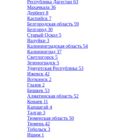
Республика Дагестан
63
Махачкала
36
Дербент
8
Каспийск
7
Белгородская область
59
Белгород
30
Старый Оскол
5
Валуйки
3
Калининградская область
54
Калининград
37
Светлогорск
5
Зеленоградск
5
Удмуртская Республика
53
Ижевск
42
Воткинск
2
Глазов
2
Бишкек
53
Алматинская область
52
Конаев
11
Капшагай
4
Талгар
3
Тюменская область
50
Тюмень
42
Тобольск
3
Ишим
1