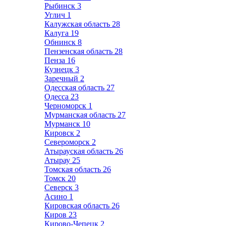
Рыбинск
3
Углич
1
Калужская область
28
Калуга
19
Обнинск
8
Пензенская область
28
Пенза
16
Кузнецк
3
Заречный
2
Одесская область
27
Одесса
23
Черноморск
1
Мурманская область
27
Мурманск
10
Кировск
2
Североморск
2
Атырауская область
26
Атырау
25
Томская область
26
Томск
20
Северск
3
Асино
1
Кировская область
26
Киров
23
Кирово-Чепецк
2