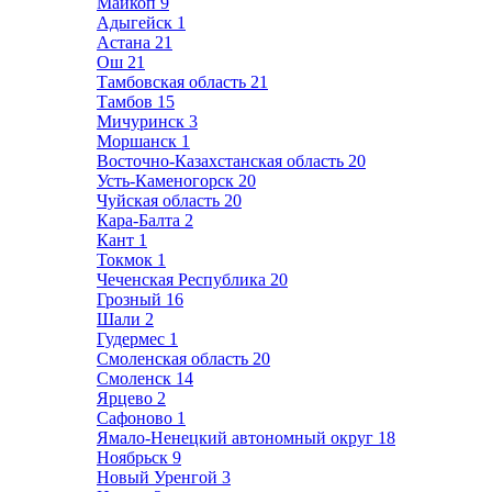
Майкоп
9
Адыгейск
1
Астана
21
Ош
21
Тамбовская область
21
Тамбов
15
Мичуринск
3
Моршанск
1
Восточно-Казахстанская область
20
Усть-Каменогорск
20
Чуйская область
20
Кара-Балта
2
Кант
1
Токмок
1
Чеченская Республика
20
Грозный
16
Шали
2
Гудермес
1
Смоленская область
20
Смоленск
14
Ярцево
2
Сафоново
1
Ямало-Ненецкий автономный округ
18
Ноябрьск
9
Новый Уренгой
3