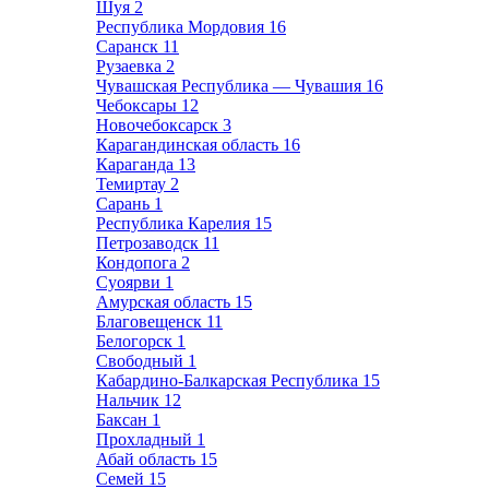
Шуя
2
Республика Мордовия
16
Саранск
11
Рузаевка
2
Чувашская Республика — Чувашия
16
Чебоксары
12
Новочебоксарск
3
Карагандинская область
16
Караганда
13
Темиртау
2
Сарань
1
Республика Карелия
15
Петрозаводск
11
Кондопога
2
Суоярви
1
Амурская область
15
Благовещенск
11
Белогорск
1
Свободный
1
Кабардино-Балкарская Республика
15
Нальчик
12
Баксан
1
Прохладный
1
Абай область
15
Семей
15