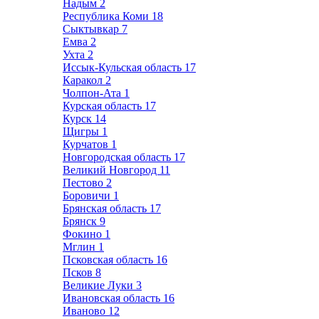
Надым
2
Республика Коми
18
Сыктывкар
7
Емва
2
Ухта
2
Иссык-Кульская область
17
Каракол
2
Чолпон-Ата
1
Курская область
17
Курск
14
Щигры
1
Курчатов
1
Новгородская область
17
Великий Новгород
11
Пестово
2
Боровичи
1
Брянская область
17
Брянск
9
Фокино
1
Мглин
1
Псковская область
16
Псков
8
Великие Луки
3
Ивановская область
16
Иваново
12