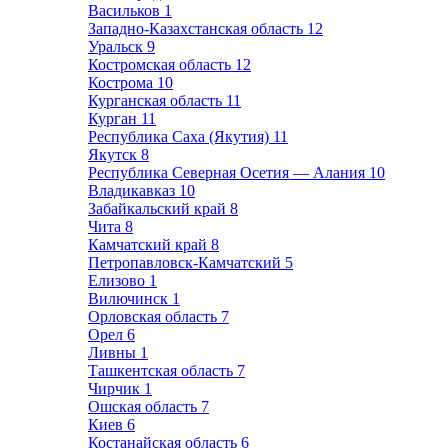
Васильков
1
Западно-Казахстанская область
12
Уральск
9
Костромская область
12
Кострома
10
Курганская область
11
Курган
11
Республика Саха (Якутия)
11
Якутск
8
Республика Северная Осетия — Алания
10
Владикавказ
10
Забайкальский край
8
Чита
8
Камчатский край
8
Петропавловск-Камчатский
5
Елизово
1
Вилючинск
1
Орловская область
7
Орел
6
Ливны
1
Ташкентская область
7
Чирчик
1
Ошская область
7
Киев
6
Костанайская область
6