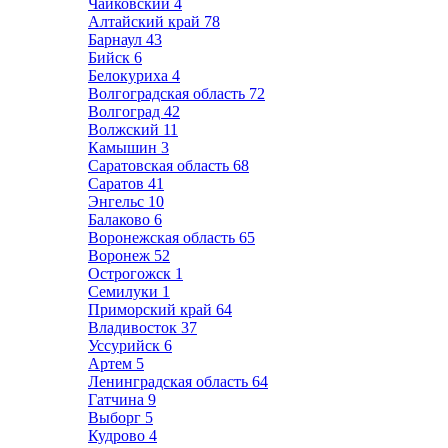
Чайковский
4
Алтайский край
78
Барнаул
43
Бийск
6
Белокуриха
4
Волгоградская область
72
Волгоград
42
Волжский
11
Камышин
3
Саратовская область
68
Саратов
41
Энгельс
10
Балаково
6
Воронежская область
65
Воронеж
52
Острогожск
1
Семилуки
1
Приморский край
64
Владивосток
37
Уссурийск
6
Артем
5
Ленинградская область
64
Гатчина
9
Выборг
5
Кудрово
4