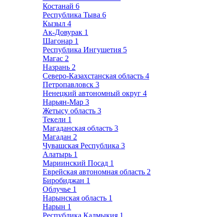
Костанай
6
Республика Тыва
6
Кызыл
4
Ак-Довурак
1
Шагонар
1
Республика Ингушетия
5
Магас
2
Назрань
2
Северо-Казахстанская область
4
Петропавловск
3
Ненецкий автономный округ
4
Нарьян-Мар
3
Жетысу область
3
Текели
1
Магаданская область
3
Магадан
2
Чувашская Республика
3
Алатырь
1
Мариинский Посад
1
Еврейская автономная область
2
Биробиджан
1
Облучье
1
Нарынская область
1
Нарын
1
Республика Калмыкия
1