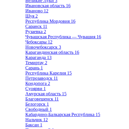
Великие Луки
3
Ивановская область
16
Иваново
12
Шуя
2
Республика Мордовия
16
Саранск
11
Рузаевка
2
Чувашская Республика — Чувашия
16
Чебоксары
12
Новочебоксарск
3
Карагандинская область
16
Караганда
13
Темиртау
2
Сарань
1
Республика Карелия
15
Петрозаводск
11
Кондопога
2
Суоярви
1
Амурская область
15
Благовещенск
11
Белогорск
1
Свободный
1
Кабардино-Балкарская Республика
15
Нальчик
12
Баксан
1