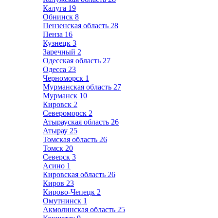
Калуга
19
Обнинск
8
Пензенская область
28
Пенза
16
Кузнецк
3
Заречный
2
Одесская область
27
Одесса
23
Черноморск
1
Мурманская область
27
Мурманск
10
Кировск
2
Североморск
2
Атырауская область
26
Атырау
25
Томская область
26
Томск
20
Северск
3
Асино
1
Кировская область
26
Киров
23
Кирово-Чепецк
2
Омутнинск
1
Акмолинская область
25