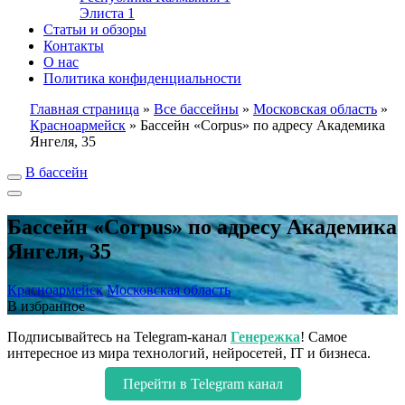
Элиста
1
Статьи и обзоры
Контакты
О нас
Политика конфиденциальности
Главная страница
»
Все бассейны
»
Московская область
»
Красноармейск
»
Бассейн «Corpus» по адресу Академика
Янгеля, 35
В бассейн
Бассейн «Corpus» по адресу Академика
Янгеля, 35
Красноармейск
Московская область
В избранное
Подписывайтесь на Telegram-канал
Генережка
! Самое
интересное из мира технологий, нейросетей, IT и бизнеса.
Перейти в Telegram канал