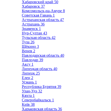
Хабаровский край
50
Хабаровск
37
Комсомольск-на-Амуре
8
Советская Гавань
1
Астраханская область
47
Астрахань
36
Знаменск
1
Нур-Султан
43
Тульская область
42
Тула
26
Щёкино
3
Венев
2
Павлодарская область
40
Павлодар
39
Аксу
1
Липецкая область
40
Липецк
25
Елец
2
Усмань
1
Республика Бурятия
39
Улан-Удэ
32
Кяхта
1
Северобайкальск
1
Київ
38
Харьковская область
36