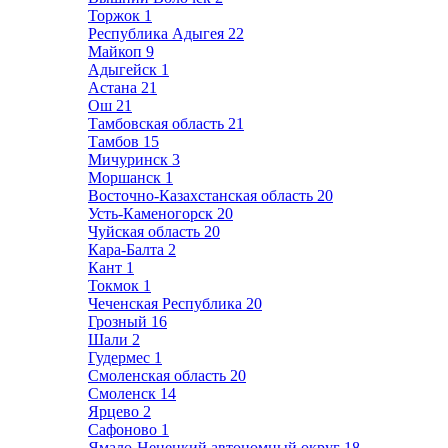
Торжок
1
Республика Адыгея
22
Майкоп
9
Адыгейск
1
Астана
21
Ош
21
Тамбовская область
21
Тамбов
15
Мичуринск
3
Моршанск
1
Восточно-Казахстанская область
20
Усть-Каменогорск
20
Чуйская область
20
Кара-Балта
2
Кант
1
Токмок
1
Чеченская Республика
20
Грозный
16
Шали
2
Гудермес
1
Смоленская область
20
Смоленск
14
Ярцево
2
Сафоново
1
Ямало-Ненецкий автономный округ
18