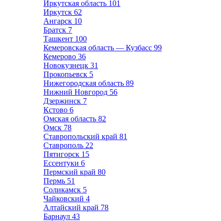
Иркутская область
101
Иркутск
62
Ангарск
10
Братск
7
Ташкент
100
Кемеровская область — Кузбасс
99
Кемерово
36
Новокузнецк
31
Прокопьевск
5
Нижегородская область
89
Нижний Новгород
56
Дзержинск
7
Кстово
6
Омская область
82
Омск
78
Ставропольский край
81
Ставрополь
22
Пятигорск
15
Ессентуки
6
Пермский край
80
Пермь
51
Соликамск
5
Чайковский
4
Алтайский край
78
Барнаул
43