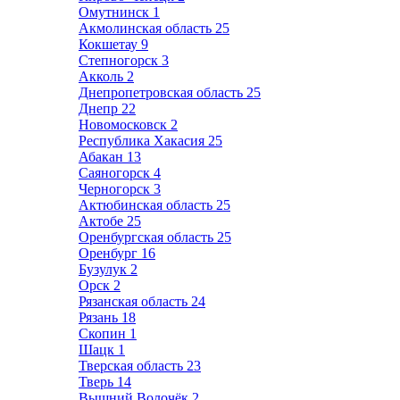
Омутнинск
1
Акмолинская область
25
Кокшетау
9
Степногорск
3
Акколь
2
Днепропетровская область
25
Днепр
22
Новомосковск
2
Республика Хакасия
25
Абакан
13
Саяногорск
4
Черногорск
3
Актюбинская область
25
Актобе
25
Оренбургская область
25
Оренбург
16
Бузулук
2
Орск
2
Рязанская область
24
Рязань
18
Скопин
1
Шацк
1
Тверская область
23
Тверь
14
Вышний Волочёк
2