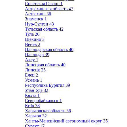
Советская Гавань
1
Астраханская область
47
Астрахань
36
Знаменск
1
Нур-Султан
43
Тульская область
42
Тула
26
Щёкино
3
Венев
2
Павлодарская область
40
Павлодар
39
Аксу
1
Липецкая область
40
Липецк
25
Елец
2
Усмань
1
Республика Бурятия
39
Улан-Удэ
32
Кяхта
1
Северобайкальск
1
Київ
38
Харьковская область
36
Харьков
32
Ханты-Мансийский автономный округ
35
Сургут
17