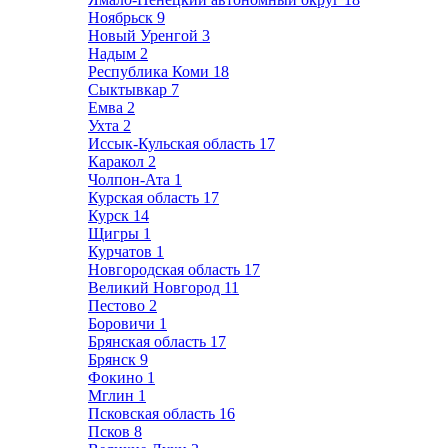
Ноябрьск
9
Новый Уренгой
3
Надым
2
Республика Коми
18
Сыктывкар
7
Емва
2
Ухта
2
Иссык-Кульская область
17
Каракол
2
Чолпон-Ата
1
Курская область
17
Курск
14
Щигры
1
Курчатов
1
Новгородская область
17
Великий Новгород
11
Пестово
2
Боровичи
1
Брянская область
17
Брянск
9
Фокино
1
Мглин
1
Псковская область
16
Псков
8