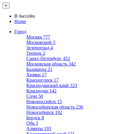
×
В бассейн
Home
Город
Москва
777
Московский
5
Зеленоград
4
Троицк
2
Санкт-Петербург
452
Московская область
342
Балашиха
21
Химки
17
Красногорск
17
Краснодарский край
323
Краснодар
142
Сочи
50
Новороссийск
15
Новосибирская область
236
Новосибирск
192
Бердск
8
Обь
3
Алматы
193
Красноярский край
171