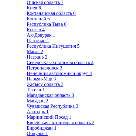
Ошская область
7
Киев
6
Костанайская область
6
Костанай
6
Республика Тыва
6
Кызыл
4
Ак-Довурак
1
Шагонар
1
Республика Ингушетия
5
Магас
2
Назрань
2
Северо-Казахстанская область
4
Петропавловск
3
Ненецкий автономный округ
4
Нарьян-Мар
3
Жетысу область
3
Текели
1
Магаданская область
3
Магадан
2
Чувашская Республика
3
Алатырь
1
Мариинский Посад
1
Еврейская автономная область
2
Биробиджан
1
Облучье
1