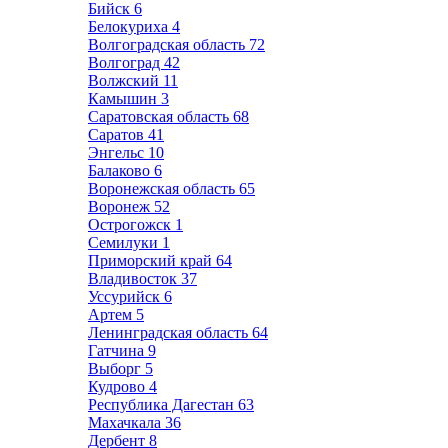
Бийск
6
Белокуриха
4
Волгоградская область
72
Волгоград
42
Волжский
11
Камышин
3
Саратовская область
68
Саратов
41
Энгельс
10
Балаково
6
Воронежская область
65
Воронеж
52
Острогожск
1
Семилуки
1
Приморский край
64
Владивосток
37
Уссурийск
6
Артем
5
Ленинградская область
64
Гатчина
9
Выборг
5
Кудрово
4
Республика Дагестан
63
Махачкала
36
Дербент
8