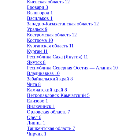
Киевская область
12
Бровари
3
Вышгород
1
Васильков
1
Западно-Казахстанская область
12
Уральск
9
Костромская область
12
Кострома
10
Курганская область
11
Курган
11
Республика Саха (Якутия)
11
Якутск
8
Республика Северная Осетия — Алания
10
Владикавказ
10
Забайкальский край
8
Чита
8
Камчатский край
8
Петропавловск-Камчатский
5
Елизово
1
Вилючинск
1
Орловская область
7
Орел
6
Ливны
1
Ташкентская область
7
Чирчик
1