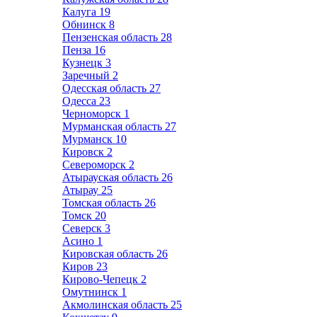
Калуга
19
Обнинск
8
Пензенская область
28
Пенза
16
Кузнецк
3
Заречный
2
Одесская область
27
Одесса
23
Черноморск
1
Мурманская область
27
Мурманск
10
Кировск
2
Североморск
2
Атырауская область
26
Атырау
25
Томская область
26
Томск
20
Северск
3
Асино
1
Кировская область
26
Киров
23
Кирово-Чепецк
2
Омутнинск
1
Акмолинская область
25