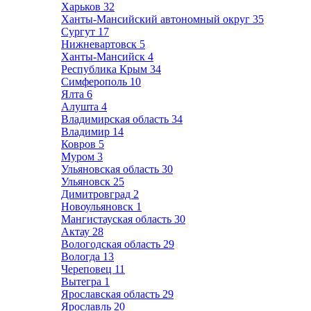
Харьков
32
Ханты-Мансийский автономный округ
35
Сургут
17
Нижневартовск
5
Ханты-Мансийск
4
Республика Крым
34
Симферополь
10
Ялта
6
Алушта
4
Владимирская область
34
Владимир
14
Ковров
5
Муром
3
Ульяновская область
30
Ульяновск
25
Димитровград
2
Новоульяновск
1
Мангистауская область
30
Актау
28
Вологодская область
29
Вологда
13
Череповец
11
Вытегра
1
Ярославская область
29
Ярославль
20