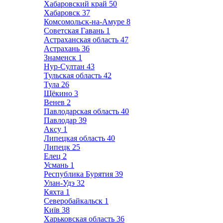
Хабаровский край
50
Хабаровск
37
Комсомольск-на-Амуре
8
Советская Гавань
1
Астраханская область
47
Астрахань
36
Знаменск
1
Нур-Султан
43
Тульская область
42
Тула
26
Щёкино
3
Венев
2
Павлодарская область
40
Павлодар
39
Аксу
1
Липецкая область
40
Липецк
25
Елец
2
Усмань
1
Республика Бурятия
39
Улан-Удэ
32
Кяхта
1
Северобайкальск
1
Київ
38
Харьковская область
36