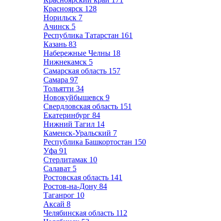
Красноярск
128
Норильск
7
Ачинск
5
Республика Татарстан
161
Казань
83
Набережные Челны
18
Нижнекамск
5
Самарская область
157
Самара
97
Тольятти
34
Новокуйбышевск
9
Свердловская область
151
Екатеринбург
84
Нижний Тагил
14
Каменск-Уральский
7
Республика Башкортостан
150
Уфа
91
Стерлитамак
10
Салават
5
Ростовская область
141
Ростов-на-Дону
84
Таганрог
10
Аксай
8
Челябинская область
112