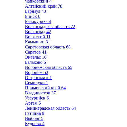
Чайковский
4
Алтайский край
78
Барнаул
43
Бийск
6
Белокуриха
4
Волгоградская область
72
Волгоград
42
Волжский
11
Камышин
3
Саратовская область
68
Саратов
41
Энгельс
10
Балаково
6
Воронежская область
65
Воронеж
52
Острогожск
1
Семилуки
1
Приморский край
64
Владивосток
37
Уссурийск
6
Артем
5
Ленинградская область
64
Гатчина
9
Выборг
5
Кудрово
4