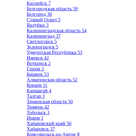
Каспийск
7
Белгородская область
59
Белгород
30
Старый Оскол
5
Валуйки
3
Калининградская область
54
Калининград
37
Светлогорск
5
Зеленоградск
5
Удмуртская Республика
53
Ижевск
42
Воткинск
2
Глазов
2
Бишкек
53
Алматинская область
52
Конаев
11
Капшагай
4
Талгар
3
Тюменская область
50
Тюмень
42
Тобольск
3
Ишим
1
Хабаровский край
50
Хабаровск
37
Комсомольск-на-Амуре
8