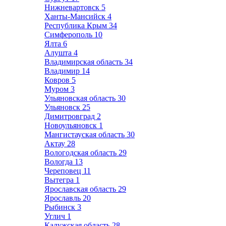
Нижневартовск
5
Ханты-Мансийск
4
Республика Крым
34
Симферополь
10
Ялта
6
Алушта
4
Владимирская область
34
Владимир
14
Ковров
5
Муром
3
Ульяновская область
30
Ульяновск
25
Димитровград
2
Новоульяновск
1
Мангистауская область
30
Актау
28
Вологодская область
29
Вологда
13
Череповец
11
Вытегра
1
Ярославская область
29
Ярославль
20
Рыбинск
3
Углич
1
Калужская область
28