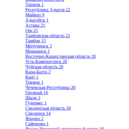
Торжок
1
Республика Адыгея
22
Майкоп
9
Адыгейск
1
Астана
21
Ош
21
Тамбовская область
21
Тамбов
15
Мичуринск
3
Моршанск
1
Восточно-Казахстанская область
20
Усть-Каменогорск
20
Чуйская область
20
Кара-Балта
2
Кант
1
Токмок
1
Чеченская Республика
20
Грозный
16
Шали
2
Гудермес
1
Смоленская область
20
Смоленск
14
Ярцево
2
Сафоново
1
Ямало-Ненецкий автономный округ
18