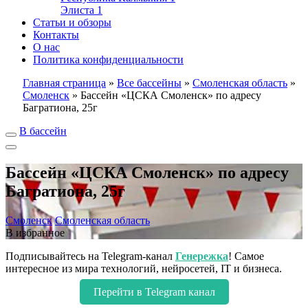
Элиста
1
Статьи и обзоры
Контакты
О нас
Политика конфиденциальности
Главная страница
»
Все бассейны
»
Смоленская область
»
Смоленск
»
Бассейн «ЦСКА Смоленск» по адресу
Багратиона, 25г
В бассейн
Бассейн «ЦСКА Смоленск» по адресу
Багратиона, 25г
Смоленск
Смоленская область
В избранное
Подписывайтесь на Telegram-канал
Генережка
! Самое
интересное из мира технологий, нейросетей, IT и бизнеса.
Перейти в Telegram канал