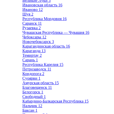
Великие Луки
3
Ивановская область
16
Иваново
12
Шуя
2
Республика Мордовия
16
Саранск
11
Рузаевка
2
Чувашская Республика — Чувашия
16
Чебоксары
12
Новочебоксарск
3
Карагандинская область
16
Караганда
13
Темиртау
2
Сарань
1
Республика Карелия
15
Петрозаводск
11
Кондопога
2
Суоярви
1
Амурская область
15
Благовещенск
11
Белогорск
1
Свободный
1
Кабардино-Балкарская Республика
15
Нальчик
12
Баксан
1