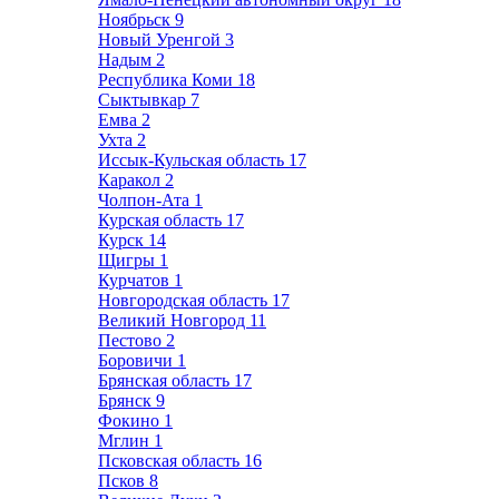
Ноябрьск
9
Новый Уренгой
3
Надым
2
Республика Коми
18
Сыктывкар
7
Емва
2
Ухта
2
Иссык-Кульская область
17
Каракол
2
Чолпон-Ата
1
Курская область
17
Курск
14
Щигры
1
Курчатов
1
Новгородская область
17
Великий Новгород
11
Пестово
2
Боровичи
1
Брянская область
17
Брянск
9
Фокино
1
Мглин
1
Псковская область
16
Псков
8