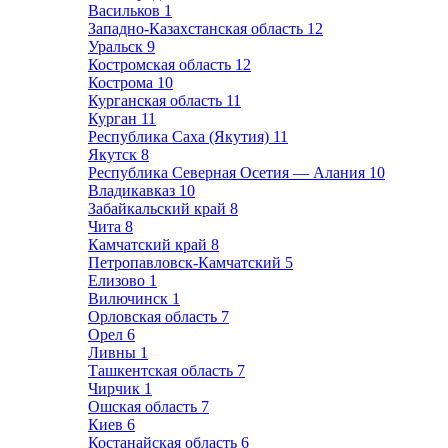
Васильков
1
Западно-Казахстанская область
12
Уральск
9
Костромская область
12
Кострома
10
Курганская область
11
Курган
11
Республика Саха (Якутия)
11
Якутск
8
Республика Северная Осетия — Алания
10
Владикавказ
10
Забайкальский край
8
Чита
8
Камчатский край
8
Петропавловск-Камчатский
5
Елизово
1
Вилючинск
1
Орловская область
7
Орел
6
Ливны
1
Ташкентская область
7
Чирчик
1
Ошская область
7
Киев
6
Костанайская область
6