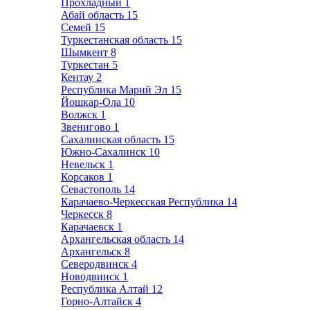
Прохладный
1
Абай область
15
Семей
15
Туркестанская область
15
Шымкент
8
Туркестан
5
Кентау
2
Республика Марий Эл
15
Йошкар-Ола
10
Волжск
1
Звенигово
1
Сахалинская область
15
Южно-Сахалинск
10
Невельск
1
Корсаков
1
Севастополь
14
Карачаево-Черкесская Республика
14
Черкесск
8
Карачаевск
1
Архангельская область
14
Архангельск
8
Северодвинск
4
Новодвинск
1
Республика Алтай
12
Горно-Алтайск
4