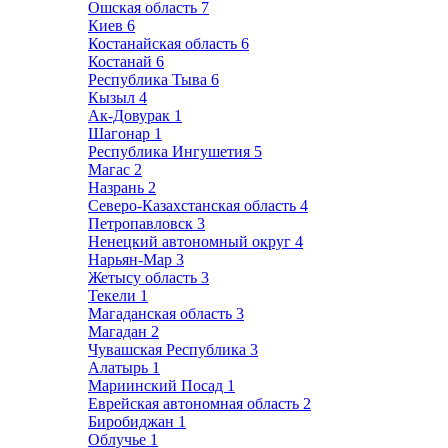
Ошская область
7
Киев
6
Костанайская область
6
Костанай
6
Республика Тыва
6
Кызыл
4
Ак-Довурак
1
Шагонар
1
Республика Ингушетия
5
Магас
2
Назрань
2
Северо-Казахстанская область
4
Петропавловск
3
Ненецкий автономный округ
4
Нарьян-Мар
3
Жетысу область
3
Текели
1
Магаданская область
3
Магадан
2
Чувашская Республика
3
Алатырь
1
Мариинский Посад
1
Еврейская автономная область
2
Биробиджан
1
Облучье
1