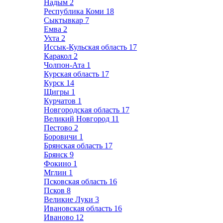
Надым
2
Республика Коми
18
Сыктывкар
7
Емва
2
Ухта
2
Иссык-Кульская область
17
Каракол
2
Чолпон-Ата
1
Курская область
17
Курск
14
Щигры
1
Курчатов
1
Новгородская область
17
Великий Новгород
11
Пестово
2
Боровичи
1
Брянская область
17
Брянск
9
Фокино
1
Мглин
1
Псковская область
16
Псков
8
Великие Луки
3
Ивановская область
16
Иваново
12