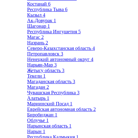
Костанай
6
Республика Тыва
6
Кызыл
4
Ак-Довурак
1
Шагонар
1
Республика Ингушетия
5
Магас
2
Назрань
2
Северо-Казахстанская область
4
Петропавловск
3
Ненецкий автономный округ
4
Нарьян-Мар
3
Жетысу область
3
Текели
1
Магаданская область
3
Магадан
2
Чувашская Республика
3
Алатырь
1
Мариинский Посад
1
Еврейская автономная область
2
Биробиджан
1
Облучье
1
Нарынская область
1
Нарын
1
Республика Калмыкия
1