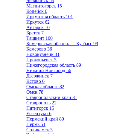
Челябинск
53
Магнитогорск
15
Копейск
6
Иркутская область
101
Иркутск
62
Ангарск
10
Братск
7
Ташкент
100
Кемеровская область — Кузбасс
99
Кемерово
36
Новокузнецк
31
Прокопьевск
5
Нижегородская область
89
Нижний Новгород
56
Дзержинск
7
Кстово
6
Омская область
82
Омск
78
Ставропольский край
81
Ставрополь
22
Пятигорск
15
Ессентуки
6
Пермский край
80
Пермь
51
Соликамск
5