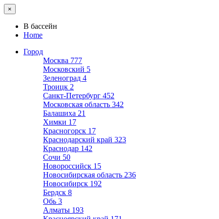
×
В бассейн
Home
Город
Москва
777
Московский
5
Зеленоград
4
Троицк
2
Санкт-Петербург
452
Московская область
342
Балашиха
21
Химки
17
Красногорск
17
Краснодарский край
323
Краснодар
142
Сочи
50
Новороссийск
15
Новосибирская область
236
Новосибирск
192
Бердск
8
Обь
3
Алматы
193
Красноярский край
171