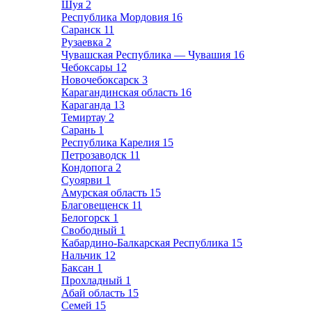
Шуя
2
Республика Мордовия
16
Саранск
11
Рузаевка
2
Чувашская Республика — Чувашия
16
Чебоксары
12
Новочебоксарск
3
Карагандинская область
16
Караганда
13
Темиртау
2
Сарань
1
Республика Карелия
15
Петрозаводск
11
Кондопога
2
Суоярви
1
Амурская область
15
Благовещенск
11
Белогорск
1
Свободный
1
Кабардино-Балкарская Республика
15
Нальчик
12
Баксан
1
Прохладный
1
Абай область
15
Семей
15