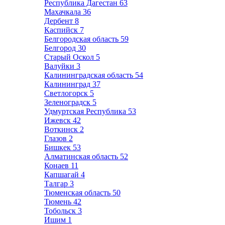
Республика Дагестан
63
Махачкала
36
Дербент
8
Каспийск
7
Белгородская область
59
Белгород
30
Старый Оскол
5
Валуйки
3
Калининградская область
54
Калининград
37
Светлогорск
5
Зеленоградск
5
Удмуртская Республика
53
Ижевск
42
Воткинск
2
Глазов
2
Бишкек
53
Алматинская область
52
Конаев
11
Капшагай
4
Талгар
3
Тюменская область
50
Тюмень
42
Тобольск
3
Ишим
1