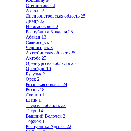
Кокшетау
9
Степногорск
3
Акколь
2
Днепропетровская область
25
Днепр
22
Новомосковск
2
Республика Хакасия
25
Абакан
13
Саяногорск
4
Черногорск
3
Актюбинская область
25
Актобе
25
Оренбургская область
25
Оренбург
16
Бузулук
2
Орск
2
Рязанская область
24
Рязань
18
Скопин
1
Шацк
1
Тверская область
23
Тверь
14
Вышний Волочёк
2
Торжок
1
Республика Адыгея
22