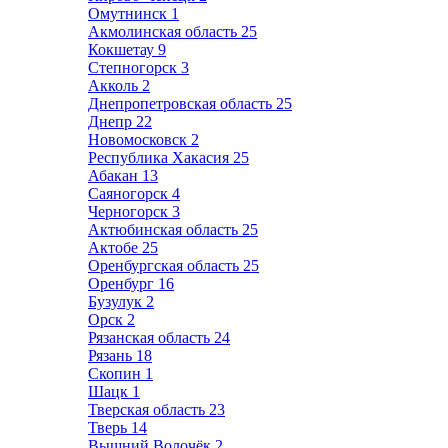
Омутнинск
1
Акмолинская область
25
Кокшетау
9
Степногорск
3
Акколь
2
Днепропетровская область
25
Днепр
22
Новомосковск
2
Республика Хакасия
25
Абакан
13
Саяногорск
4
Черногорск
3
Актюбинская область
25
Актобе
25
Оренбургская область
25
Оренбург
16
Бузулук
2
Орск
2
Рязанская область
24
Рязань
18
Скопин
1
Шацк
1
Тверская область
23
Тверь
14
Вышний Волочёк
2