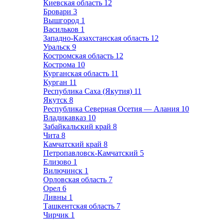
Киевская область
12
Бровари
3
Вышгород
1
Васильков
1
Западно-Казахстанская область
12
Уральск
9
Костромская область
12
Кострома
10
Курганская область
11
Курган
11
Республика Саха (Якутия)
11
Якутск
8
Республика Северная Осетия — Алания
10
Владикавказ
10
Забайкальский край
8
Чита
8
Камчатский край
8
Петропавловск-Камчатский
5
Елизово
1
Вилючинск
1
Орловская область
7
Орел
6
Ливны
1
Ташкентская область
7
Чирчик
1