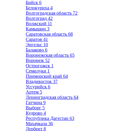
Бийск
6
Белокуриха
4
Волгоградская область
72
Волгоград
42
Волжский
11
Камышин
3
Саратовская область
68
Саратов
41
Энгельс
10
Балаково
6
Воронежская область
65
Воронеж
52
Острогожск
1
Семилуки
1
Приморский край
64
Владивосток
37
Уссурийск
6
Артем
5
Ленинградская область
64
Гатчина
9
Выборг
5
Кудрово
4
Республика Дагестан
63
Махачкала
36
Дербент
8