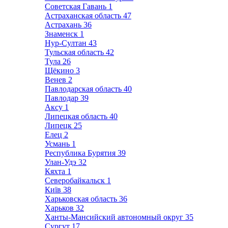
Советская Гавань
1
Астраханская область
47
Астрахань
36
Знаменск
1
Нур-Султан
43
Тульская область
42
Тула
26
Щёкино
3
Венев
2
Павлодарская область
40
Павлодар
39
Аксу
1
Липецкая область
40
Липецк
25
Елец
2
Усмань
1
Республика Бурятия
39
Улан-Удэ
32
Кяхта
1
Северобайкальск
1
Київ
38
Харьковская область
36
Харьков
32
Ханты-Мансийский автономный округ
35
Сургут
17