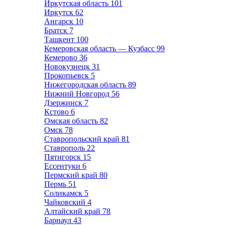
Иркутская область
101
Иркутск
62
Ангарск
10
Братск
7
Ташкент
100
Кемеровская область — Кузбасс
99
Кемерово
36
Новокузнецк
31
Прокопьевск
5
Нижегородская область
89
Нижний Новгород
56
Дзержинск
7
Кстово
6
Омская область
82
Омск
78
Ставропольский край
81
Ставрополь
22
Пятигорск
15
Ессентуки
6
Пермский край
80
Пермь
51
Соликамск
5
Чайковский
4
Алтайский край
78
Барнаул
43