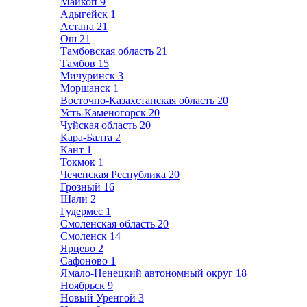
Майкоп
9
Адыгейск
1
Астана
21
Ош
21
Тамбовская область
21
Тамбов
15
Мичуринск
3
Моршанск
1
Восточно-Казахстанская область
20
Усть-Каменогорск
20
Чуйская область
20
Кара-Балта
2
Кант
1
Токмок
1
Чеченская Республика
20
Грозный
16
Шали
2
Гудермес
1
Смоленская область
20
Смоленск
14
Ярцево
2
Сафоново
1
Ямало-Ненецкий автономный округ
18
Ноябрьск
9
Новый Уренгой
3