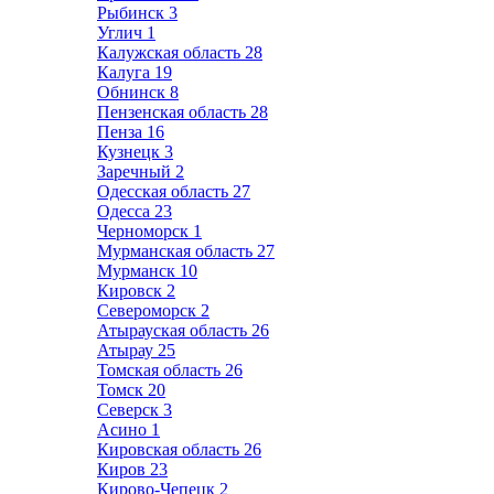
Рыбинск
3
Углич
1
Калужская область
28
Калуга
19
Обнинск
8
Пензенская область
28
Пенза
16
Кузнецк
3
Заречный
2
Одесская область
27
Одесса
23
Черноморск
1
Мурманская область
27
Мурманск
10
Кировск
2
Североморск
2
Атырауская область
26
Атырау
25
Томская область
26
Томск
20
Северск
3
Асино
1
Кировская область
26
Киров
23
Кирово-Чепецк
2