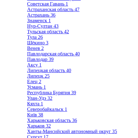
Советская Гавань
1
Астраханская область
47
Астрахань
36
Знаменск
1
Нур-Султан
43
Тульская область
42
Тула
26
Щёкино
3
Венев
2
Павлодарская область
40
Павлодар
39
Аксу
1
Липецкая область
40
Липецк
25
Елец
2
Усмань
1
Республика Бурятия
39
Улан-Удэ
32
Кяхта
1
Северобайкальск
1
Київ
38
Харьковская область
36
Харьков
32
Ханты-Мансийский автономный округ
35
Сургут
17