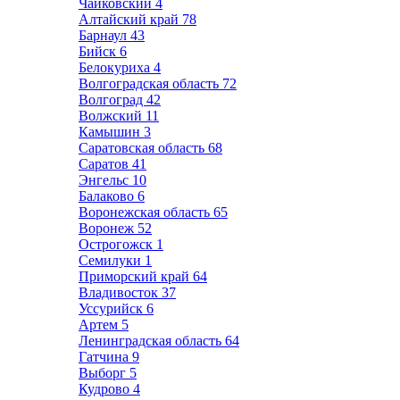
Чайковский
4
Алтайский край
78
Барнаул
43
Бийск
6
Белокуриха
4
Волгоградская область
72
Волгоград
42
Волжский
11
Камышин
3
Саратовская область
68
Саратов
41
Энгельс
10
Балаково
6
Воронежская область
65
Воронеж
52
Острогожск
1
Семилуки
1
Приморский край
64
Владивосток
37
Уссурийск
6
Артем
5
Ленинградская область
64
Гатчина
9
Выборг
5
Кудрово
4