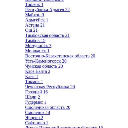
Торжок
1
Республика Адыгея
22
Майкоп
9
Адыгейск
1
Астана
21
Ош
21
Тамбовская область
21
Тамбов
15
Мичуринск
3
Моршанск
1
Восточно-Казахстанская область
20
Усть-Каменогорск
20
Чуйская область
20
Кара-Балта
2
Кант
1
Токмок
1
Чеченская Республика
20
Грозный
16
Шали
2
Гудермес
1
Смоленская область
20
Смоленск
14
Ярцево
2
Сафоново
1
Ямало-Ненецкий автономный округ
18