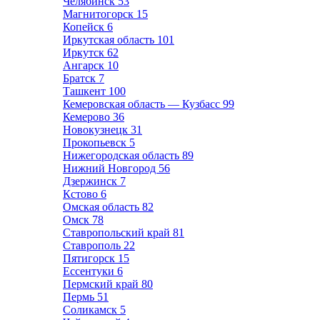
Челябинск
53
Магнитогорск
15
Копейск
6
Иркутская область
101
Иркутск
62
Ангарск
10
Братск
7
Ташкент
100
Кемеровская область — Кузбасс
99
Кемерово
36
Новокузнецк
31
Прокопьевск
5
Нижегородская область
89
Нижний Новгород
56
Дзержинск
7
Кстово
6
Омская область
82
Омск
78
Ставропольский край
81
Ставрополь
22
Пятигорск
15
Ессентуки
6
Пермский край
80
Пермь
51
Соликамск
5