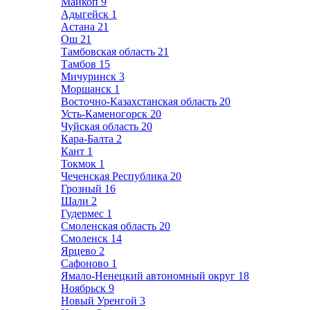
Майкоп
9
Адыгейск
1
Астана
21
Ош
21
Тамбовская область
21
Тамбов
15
Мичуринск
3
Моршанск
1
Восточно-Казахстанская область
20
Усть-Каменогорск
20
Чуйская область
20
Кара-Балта
2
Кант
1
Токмок
1
Чеченская Республика
20
Грозный
16
Шали
2
Гудермес
1
Смоленская область
20
Смоленск
14
Ярцево
2
Сафоново
1
Ямало-Ненецкий автономный округ
18
Ноябрьск
9
Новый Уренгой
3