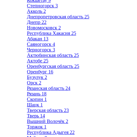
Кокшетау
9
Степногорск
3
Акколь
2
Днепропетровская область
25
Днепр
22
Новомосковск
2
Республика Хакасия
25
Абакан
13
Саяногорск
4
Черногорск
3
Актюбинская область
25
Актобе
25
Оренбургская область
25
Оренбург
16
Бузулук
2
Орск
2
Рязанская область
24
Рязань
18
Скопин
1
Шацк
1
Тверская область
23
Тверь
14
Вышний Волочёк
2
Торжок
1
Республика Адыгея
22