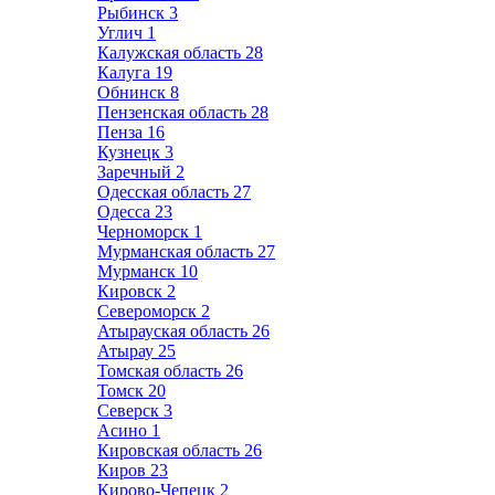
Рыбинск
3
Углич
1
Калужская область
28
Калуга
19
Обнинск
8
Пензенская область
28
Пенза
16
Кузнецк
3
Заречный
2
Одесская область
27
Одесса
23
Черноморск
1
Мурманская область
27
Мурманск
10
Кировск
2
Североморск
2
Атырауская область
26
Атырау
25
Томская область
26
Томск
20
Северск
3
Асино
1
Кировская область
26
Киров
23
Кирово-Чепецк
2