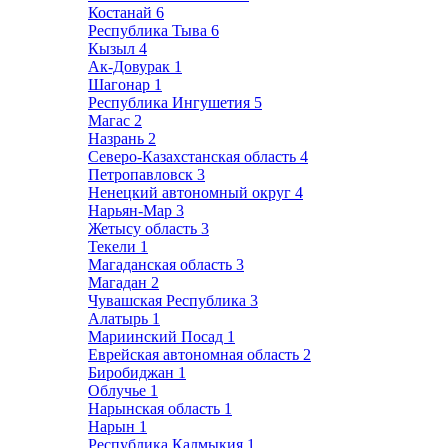
Костанай
6
Республика Тыва
6
Кызыл
4
Ак-Довурак
1
Шагонар
1
Республика Ингушетия
5
Магас
2
Назрань
2
Северо-Казахстанская область
4
Петропавловск
3
Ненецкий автономный округ
4
Нарьян-Мар
3
Жетысу область
3
Текели
1
Магаданская область
3
Магадан
2
Чувашская Республика
3
Алатырь
1
Мариинский Посад
1
Еврейская автономная область
2
Биробиджан
1
Облучье
1
Нарынская область
1
Нарын
1
Республика Калмыкия
1