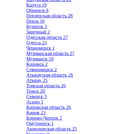
Калуга
19
Обнинск
8
Пензенская область
28
Пенза
16
Кузнецк
3
Заречный
2
Одесская область
27
Одесса
23
Черноморск
1
Мурманская область
27
Мурманск
10
Кировск
2
Североморск
2
Атырауская область
26
Атырау
25
Томская область
26
Томск
20
Северск
3
Асино
1
Кировская область
26
Киров
23
Кирово-Чепецк
2
Омутнинск
1
Акмолинская область
25