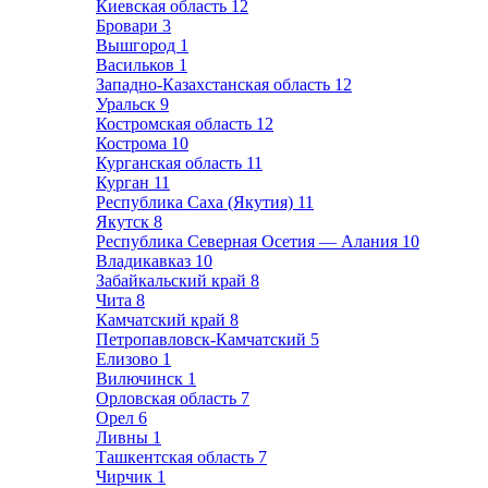
Киевская область
12
Бровари
3
Вышгород
1
Васильков
1
Западно-Казахстанская область
12
Уральск
9
Костромская область
12
Кострома
10
Курганская область
11
Курган
11
Республика Саха (Якутия)
11
Якутск
8
Республика Северная Осетия — Алания
10
Владикавказ
10
Забайкальский край
8
Чита
8
Камчатский край
8
Петропавловск-Камчатский
5
Елизово
1
Вилючинск
1
Орловская область
7
Орел
6
Ливны
1
Ташкентская область
7
Чирчик
1