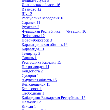
Великие Луки
3
Ивановская область
16
Иваново
12
Шуя
2
Республика Мордовия
16
Саранск
11
Рузаевка
2
Чувашская Республика — Чувашия
16
Чебоксары
12
Новочебоксарск
3
Карагандинская область
16
Караганда
13
Темиртау
2
Сарань
1
Республика Карелия
15
Петрозаводск
11
Кондопога
2
Суоярви
1
Амурская область
15
Благовещенск
11
Белогорск
1
Свободный
1
Кабардино-Балкарская Республика
15
Нальчик
12
Баксан
1