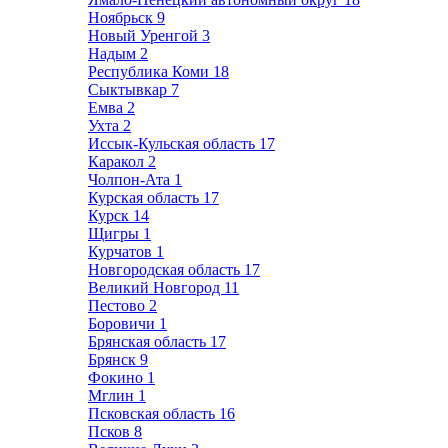
Ноябрьск
9
Новый Уренгой
3
Надым
2
Республика Коми
18
Сыктывкар
7
Емва
2
Ухта
2
Иссык-Кульская область
17
Каракол
2
Чолпон-Ата
1
Курская область
17
Курск
14
Щигры
1
Курчатов
1
Новгородская область
17
Великий Новгород
11
Пестово
2
Боровичи
1
Брянская область
17
Брянск
9
Фокино
1
Мглин
1
Псковская область
16
Псков
8