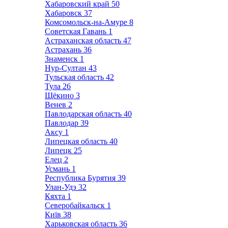
Хабаровский край
50
Хабаровск
37
Комсомольск-на-Амуре
8
Советская Гавань
1
Астраханская область
47
Астрахань
36
Знаменск
1
Нур-Султан
43
Тульская область
42
Тула
26
Щёкино
3
Венев
2
Павлодарская область
40
Павлодар
39
Аксу
1
Липецкая область
40
Липецк
25
Елец
2
Усмань
1
Республика Бурятия
39
Улан-Удэ
32
Кяхта
1
Северобайкальск
1
Київ
38
Харьковская область
36