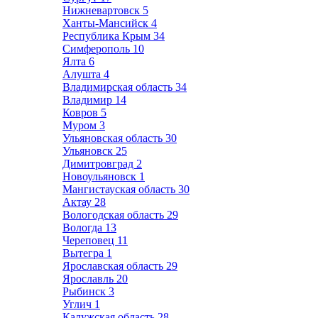
Нижневартовск
5
Ханты-Мансийск
4
Республика Крым
34
Симферополь
10
Ялта
6
Алушта
4
Владимирская область
34
Владимир
14
Ковров
5
Муром
3
Ульяновская область
30
Ульяновск
25
Димитровград
2
Новоульяновск
1
Мангистауская область
30
Актау
28
Вологодская область
29
Вологда
13
Череповец
11
Вытегра
1
Ярославская область
29
Ярославль
20
Рыбинск
3
Углич
1
Калужская область
28