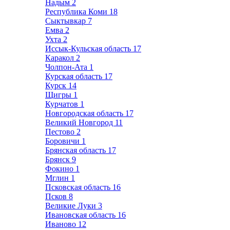
Надым
2
Республика Коми
18
Сыктывкар
7
Емва
2
Ухта
2
Иссык-Кульская область
17
Каракол
2
Чолпон-Ата
1
Курская область
17
Курск
14
Щигры
1
Курчатов
1
Новгородская область
17
Великий Новгород
11
Пестово
2
Боровичи
1
Брянская область
17
Брянск
9
Фокино
1
Мглин
1
Псковская область
16
Псков
8
Великие Луки
3
Ивановская область
16
Иваново
12