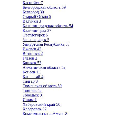
Каспийск
7
Белгородская область
59
Белгород
30
Старый Оскол
5
Валуйки
3
Калининградская область
54
Калининград
37
Светлогорск
5
Зеленоградск
5
Удмуртская Республика
53
Ижевск
42
Воткинск
2
Глазов
2
Бишкек
53
Алматинская область
52
Конаев
11
Капшагай
4
Талгар
3
Тюменская область
50
Тюмень
42
Тобольск
3
Ишим
1
Хабаровский край
50
Хабаровск
37
Комсомольск-на-Амуре
8