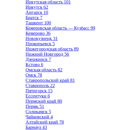
Иркутская область
101
Иркутск
62
Ангарск
10
Братск
7
Ташкент
100
Кемеровская область — Кузбасс
99
Кемерово
36
Новокузнецк
31
Прокопьевск
5
Нижегородская область
89
Нижний Новгород
56
Дзержинск
7
Кстово
6
Омская область
82
Омск
78
Ставропольский край
81
Ставрополь
22
Пятигорск
15
Ессентуки
6
Пермский край
80
Пермь
51
Соликамск
5
Чайковский
4
Алтайский край
78
Барнаул
43