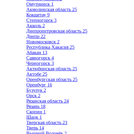
Омутнинск
1
Акмолинская область
25
Кокшетау
9
Степногорск
3
Акколь
2
Днепропетровская область
25
Днепр
22
Новомосковск
2
Республика Хакасия
25
Абакан
13
Саяногорск
4
Черногорск
3
Актюбинская область
25
Актобе
25
Оренбургская область
25
Оренбург
16
Бузулук
2
Орск
2
Рязанская область
24
Рязань
18
Скопин
1
Шацк
1
Тверская область
23
Тверь
14
Вышний Волочёк
2