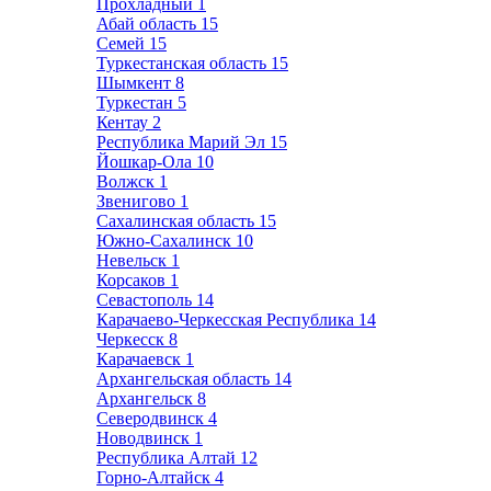
Прохладный
1
Абай область
15
Семей
15
Туркестанская область
15
Шымкент
8
Туркестан
5
Кентау
2
Республика Марий Эл
15
Йошкар-Ола
10
Волжск
1
Звенигово
1
Сахалинская область
15
Южно-Сахалинск
10
Невельск
1
Корсаков
1
Севастополь
14
Карачаево-Черкесская Республика
14
Черкесск
8
Карачаевск
1
Архангельская область
14
Архангельск
8
Северодвинск
4
Новодвинск
1
Республика Алтай
12
Горно-Алтайск
4