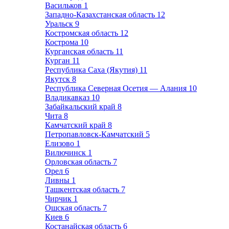
Васильков
1
Западно-Казахстанская область
12
Уральск
9
Костромская область
12
Кострома
10
Курганская область
11
Курган
11
Республика Саха (Якутия)
11
Якутск
8
Республика Северная Осетия — Алания
10
Владикавказ
10
Забайкальский край
8
Чита
8
Камчатский край
8
Петропавловск-Камчатский
5
Елизово
1
Вилючинск
1
Орловская область
7
Орел
6
Ливны
1
Ташкентская область
7
Чирчик
1
Ошская область
7
Киев
6
Костанайская область
6