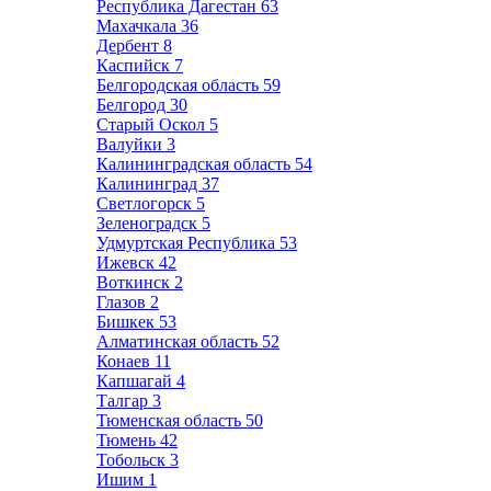
Республика Дагестан
63
Махачкала
36
Дербент
8
Каспийск
7
Белгородская область
59
Белгород
30
Старый Оскол
5
Валуйки
3
Калининградская область
54
Калининград
37
Светлогорск
5
Зеленоградск
5
Удмуртская Республика
53
Ижевск
42
Воткинск
2
Глазов
2
Бишкек
53
Алматинская область
52
Конаев
11
Капшагай
4
Талгар
3
Тюменская область
50
Тюмень
42
Тобольск
3
Ишим
1