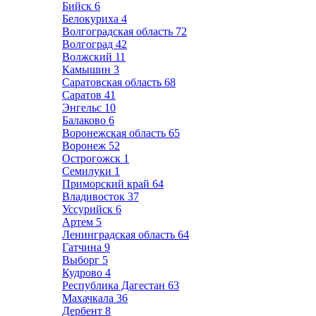
Бийск
6
Белокуриха
4
Волгоградская область
72
Волгоград
42
Волжский
11
Камышин
3
Саратовская область
68
Саратов
41
Энгельс
10
Балаково
6
Воронежская область
65
Воронеж
52
Острогожск
1
Семилуки
1
Приморский край
64
Владивосток
37
Уссурийск
6
Артем
5
Ленинградская область
64
Гатчина
9
Выборг
5
Кудрово
4
Республика Дагестан
63
Махачкала
36
Дербент
8