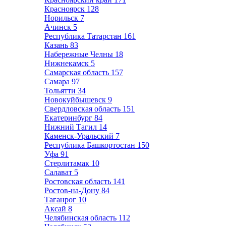
Красноярск
128
Норильск
7
Ачинск
5
Республика Татарстан
161
Казань
83
Набережные Челны
18
Нижнекамск
5
Самарская область
157
Самара
97
Тольятти
34
Новокуйбышевск
9
Свердловская область
151
Екатеринбург
84
Нижний Тагил
14
Каменск-Уральский
7
Республика Башкортостан
150
Уфа
91
Стерлитамак
10
Салават
5
Ростовская область
141
Ростов-на-Дону
84
Таганрог
10
Аксай
8
Челябинская область
112