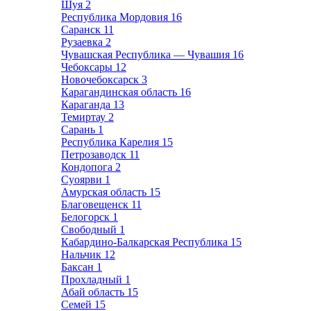
Шуя
2
Республика Мордовия
16
Саранск
11
Рузаевка
2
Чувашская Республика — Чувашия
16
Чебоксары
12
Новочебоксарск
3
Карагандинская область
16
Караганда
13
Темиртау
2
Сарань
1
Республика Карелия
15
Петрозаводск
11
Кондопога
2
Суоярви
1
Амурская область
15
Благовещенск
11
Белогорск
1
Свободный
1
Кабардино-Балкарская Республика
15
Нальчик
12
Баксан
1
Прохладный
1
Абай область
15
Семей
15