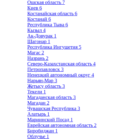
Ошская область
7
Киев
6
Костанайская область
6
Костанай
6
Республика Тыва
6
Кызыл
4
Ак-Довурак
1
Шагонар
1
Республика Ингушетия
5
Магас
2
Назрань
2
Северо-Казахстанская область
4
Петропавловск
3
Ненецкий автономный округ
4
Нарьян-Мар
3
Жетысу область
3
Текели
1
Магаданская область
3
Магадан
2
Чувашская Республика
3
Алатырь
1
Мариинский Посад
1
Еврейская автономная область
2
Биробиджан
1
Облучье
1