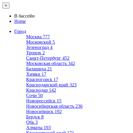
×
В бассейн
Home
Город
Москва
777
Московский
5
Зеленоград
4
Троицк
2
Санкт-Петербург
452
Московская область
342
Балашиха
21
Химки
17
Красногорск
17
Краснодарский край
323
Краснодар
142
Сочи
50
Новороссийск
15
Новосибирская область
236
Новосибирск
192
Бердск
8
Обь
3
Алматы
193
Красноярский край
171