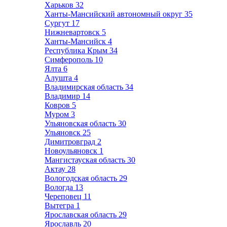
Харьков
32
Ханты-Мансийский автономный округ
35
Сургут
17
Нижневартовск
5
Ханты-Мансийск
4
Республика Крым
34
Симферополь
10
Ялта
6
Алушта
4
Владимирская область
34
Владимир
14
Ковров
5
Муром
3
Ульяновская область
30
Ульяновск
25
Димитровград
2
Новоульяновск
1
Мангистауская область
30
Актау
28
Вологодская область
29
Вологда
13
Череповец
11
Вытегра
1
Ярославская область
29
Ярославль
20