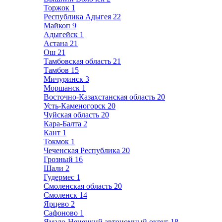
Торжок
1
Республика Адыгея
22
Майкоп
9
Адыгейск
1
Астана
21
Ош
21
Тамбовская область
21
Тамбов
15
Мичуринск
3
Моршанск
1
Восточно-Казахстанская область
20
Усть-Каменогорск
20
Чуйская область
20
Кара-Балта
2
Кант
1
Токмок
1
Чеченская Республика
20
Грозный
16
Шали
2
Гудермес
1
Смоленская область
20
Смоленск
14
Ярцево
2
Сафоново
1
Ямало-Ненецкий автономный округ
18