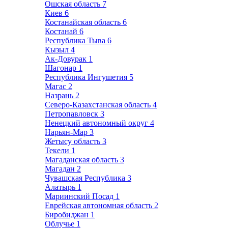
Ошская область
7
Киев
6
Костанайская область
6
Костанай
6
Республика Тыва
6
Кызыл
4
Ак-Довурак
1
Шагонар
1
Республика Ингушетия
5
Магас
2
Назрань
2
Северо-Казахстанская область
4
Петропавловск
3
Ненецкий автономный округ
4
Нарьян-Мар
3
Жетысу область
3
Текели
1
Магаданская область
3
Магадан
2
Чувашская Республика
3
Алатырь
1
Мариинский Посад
1
Еврейская автономная область
2
Биробиджан
1
Облучье
1