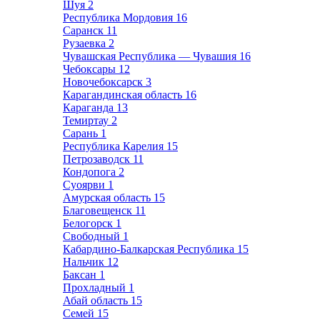
Шуя
2
Республика Мордовия
16
Саранск
11
Рузаевка
2
Чувашская Республика — Чувашия
16
Чебоксары
12
Новочебоксарск
3
Карагандинская область
16
Караганда
13
Темиртау
2
Сарань
1
Республика Карелия
15
Петрозаводск
11
Кондопога
2
Суоярви
1
Амурская область
15
Благовещенск
11
Белогорск
1
Свободный
1
Кабардино-Балкарская Республика
15
Нальчик
12
Баксан
1
Прохладный
1
Абай область
15
Семей
15