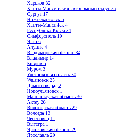
Харьков
32
Ханты-Мансийский автономный округ
35
Сургут
17
Нижневартовск
5
Ханты-Мансийск
4
Республика Крым
34
Симферополь
10
Ялта
6
Алушта
4
Владимирская область
34
Владимир
14
Ковров
5
Муром
3
Ульяновская область
30
Ульяновск
25
Димитровград
2
Новоульяновск
1
Мангистауская область
30
Актау
28
Вологодская область
29
Вологда
13
Череповец
11
Вытегра
1
Ярославская область
29
Ярославль
20