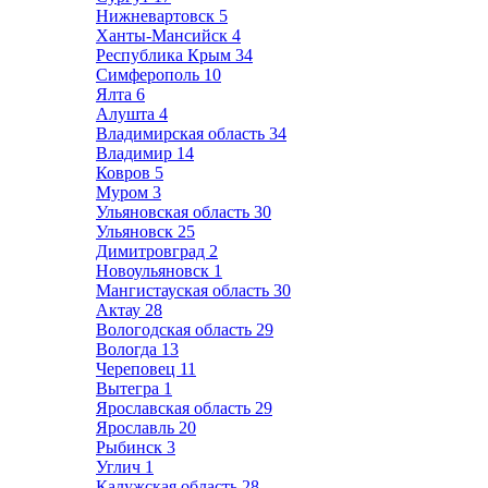
Нижневартовск
5
Ханты-Мансийск
4
Республика Крым
34
Симферополь
10
Ялта
6
Алушта
4
Владимирская область
34
Владимир
14
Ковров
5
Муром
3
Ульяновская область
30
Ульяновск
25
Димитровград
2
Новоульяновск
1
Мангистауская область
30
Актау
28
Вологодская область
29
Вологда
13
Череповец
11
Вытегра
1
Ярославская область
29
Ярославль
20
Рыбинск
3
Углич
1
Калужская область
28