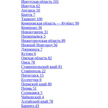
Иркутская область
101
Иркутск
62
Ангарск
10
Братск
7
Ташкент
100
Кемеровская область — Кузбасс
99
Кемерово
36
Новокузнецк
31
Прокопьевск
5
Нижегородская область
89
Нижний Новгород
56
Дзержинск
7
Кстово
6
Омская область
82
Омск
78
Ставропольский край
81
Ставрополь
22
Пятигорск
15
Ессентуки
6
Пермский край
80
Пермь
51
Соликамск
5
Чайковский
4
Алтайский край
78
Барнаул
43