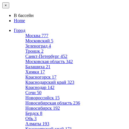
×
В бассейн
Home
Город
Москва
777
Московский
5
Зеленоград
4
Троицк
2
Санкт-Петербург
452
Московская область
342
Балашиха
21
Химки
17
Красногорск
17
Краснодарский край
323
Краснодар
142
Сочи
50
Новороссийск
15
Новосибирская область
236
Новосибирск
192
Бердск
8
Обь
3
Алматы
193
Красноярский край
171