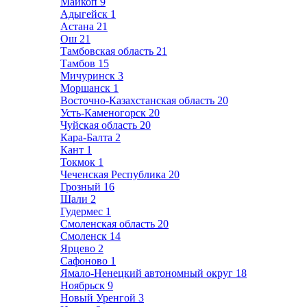
Майкоп
9
Адыгейск
1
Астана
21
Ош
21
Тамбовская область
21
Тамбов
15
Мичуринск
3
Моршанск
1
Восточно-Казахстанская область
20
Усть-Каменогорск
20
Чуйская область
20
Кара-Балта
2
Кант
1
Токмок
1
Чеченская Республика
20
Грозный
16
Шали
2
Гудермес
1
Смоленская область
20
Смоленск
14
Ярцево
2
Сафоново
1
Ямало-Ненецкий автономный округ
18
Ноябрьск
9
Новый Уренгой
3