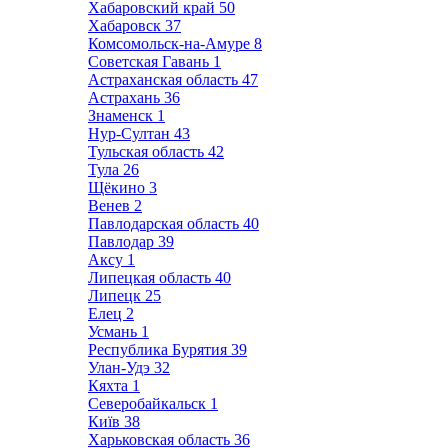
Хабаровский край
50
Хабаровск
37
Комсомольск-на-Амуре
8
Советская Гавань
1
Астраханская область
47
Астрахань
36
Знаменск
1
Нур-Султан
43
Тульская область
42
Тула
26
Щёкино
3
Венев
2
Павлодарская область
40
Павлодар
39
Аксу
1
Липецкая область
40
Липецк
25
Елец
2
Усмань
1
Республика Бурятия
39
Улан-Удэ
32
Кяхта
1
Северобайкальск
1
Київ
38
Харьковская область
36