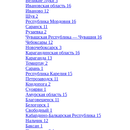
Великие Луки
3
Ивановская область
16
Иваново
12
Шуя
2
Республика Мордовия
16
Саранск
11
Рузаевка
2
Чувашская Республика — Чувашия
16
Чебоксары
12
Новочебоксарск
3
Карагандинская область
16
Караганда
13
Темиртау
2
Сарань
1
Республика Карелия
15
Петрозаводск
11
Кондопога
2
Суоярви
1
Амурская область
15
Благовещенск
11
Белогорск
1
Свободный
1
Кабардино-Балкарская Республика
15
Нальчик
12
Баксан
1