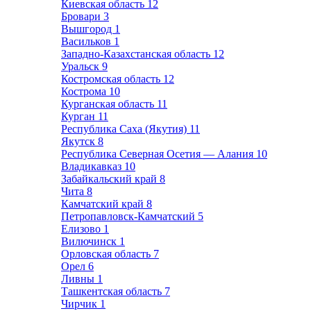
Киевская область
12
Бровари
3
Вышгород
1
Васильков
1
Западно-Казахстанская область
12
Уральск
9
Костромская область
12
Кострома
10
Курганская область
11
Курган
11
Республика Саха (Якутия)
11
Якутск
8
Республика Северная Осетия — Алания
10
Владикавказ
10
Забайкальский край
8
Чита
8
Камчатский край
8
Петропавловск-Камчатский
5
Елизово
1
Вилючинск
1
Орловская область
7
Орел
6
Ливны
1
Ташкентская область
7
Чирчик
1