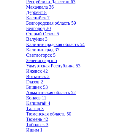
Республика Дагестан
63
Махачкала
36
Дербент
8
Каспийск
7
Белгородская область
59
Белгород
30
Старый Оскол
5
Валуйки
3
Калининградская область
54
Калининград
37
Светлогорск
5
Зеленоградск
5
Удмуртская Республика
53
Ижевск
42
Воткинск
2
Глазов
2
Бишкек
53
Алматинская область
52
Конаев
11
Капшагай
4
Талгар
3
Тюменская область
50
Тюмень
42
Тобольск
3
Ишим
1