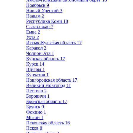
Ноябрьск
9
Новый Уренгой
3
Надым
2
Республика Коми
18
Сыктывкар
7
Емва
2
Ухта
2
Иссык-Кульская область
17
Каракол
2
Чолпон-Ата
1
Курская область
17
Курск
14
Щигры
1
Курчатов
1
Новгородская область
17
Великий Новгород
11
Пестово
2
Боровичи
1
Брянская область
17
Брянск
9
Фокино
1
Мглин
1
Псковская область
16
Псков
8