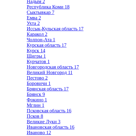
Надым
2
Республика Коми
18
Сыктывкар
7
Емва
2
Ухта
2
Иссык-Кульская область
17
Каракол
2
Чолпон-Ата
1
Курская область
17
Курск
14
Щигры
1
Курчатов
1
Новгородская область
17
Великий Новгород
11
Пестово
2
Боровичи
1
Брянская область
17
Брянск
9
Фокино
1
Мглин
1
Псковская область
16
Псков
8
Великие Луки
3
Ивановская область
16
Иваново
12