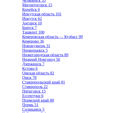
Челябинск
53
Магнитогорск
15
Копейск
6
Иркутская область
101
Иркутск
62
Ангарск
10
Братск
7
Ташкент
100
Кемеровская область — Кузбасс
99
Кемерово
36
Новокузнецк
31
Прокопьевск
5
Нижегородская область
89
Нижний Новгород
56
Дзержинск
7
Кстово
6
Омская область
82
Омск
78
Ставропольский край
81
Ставрополь
22
Пятигорск
15
Ессентуки
6
Пермский край
80
Пермь
51
Соликамск
5