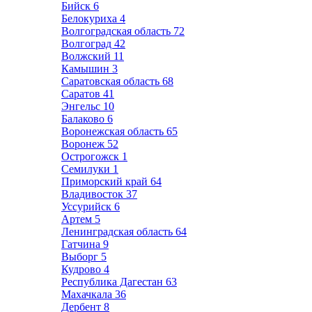
Бийск
6
Белокуриха
4
Волгоградская область
72
Волгоград
42
Волжский
11
Камышин
3
Саратовская область
68
Саратов
41
Энгельс
10
Балаково
6
Воронежская область
65
Воронеж
52
Острогожск
1
Семилуки
1
Приморский край
64
Владивосток
37
Уссурийск
6
Артем
5
Ленинградская область
64
Гатчина
9
Выборг
5
Кудрово
4
Республика Дагестан
63
Махачкала
36
Дербент
8