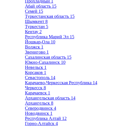
Прохладный
1
Абай область
15
Семей
15
Туркестанская область
15
Шымкент
8
Туркестан
5
Кентау
2
Республика Марий Эл
15
Йошкар-Ола
10
Волжск
1
Звенигово
1
Сахалинская область
15
Южно-Сахалинск
10
Невельск
1
Корсаков
1
Севастополь
14
Карачаево-Черкесская Республика
14
Черкесск
8
Карачаевск
1
Архангельская область
14
Архангельск
8
Северодвинск
4
Новодвинск
1
Республика Алтай
12
Горно-Алтайск
4