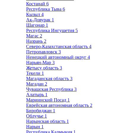
Костанай
6
Республика Тыва
6
Кызыл
4
Ак-Довурак
1
Шагонар
1
Республика Ингушетия
5
Магас
2
Назрань
2
Северо-Казахстанская область
4
Петропавловск
3
Ненецкий автономный округ
4
Нарьян-Мар
3
Жетысу область
3
Текели
1
Магаданская область
3
Магадан
2
Чувашская Республика
3
Алатырь
1
Мариинский Посад
1
Еврейская автономная область
2
Биробиджан
1
Облучье
1
Нарынская область
1
Нарын
1
Республика Калмыкия
1