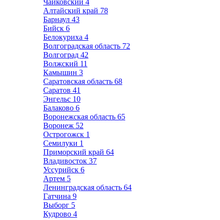
Чайковский
4
Алтайский край
78
Барнаул
43
Бийск
6
Белокуриха
4
Волгоградская область
72
Волгоград
42
Волжский
11
Камышин
3
Саратовская область
68
Саратов
41
Энгельс
10
Балаково
6
Воронежская область
65
Воронеж
52
Острогожск
1
Семилуки
1
Приморский край
64
Владивосток
37
Уссурийск
6
Артем
5
Ленинградская область
64
Гатчина
9
Выборг
5
Кудрово
4