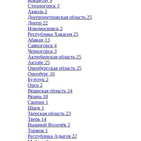
Кокшетау
9
Степногорск
3
Акколь
2
Днепропетровская область
25
Днепр
22
Новомосковск
2
Республика Хакасия
25
Абакан
13
Саяногорск
4
Черногорск
3
Актюбинская область
25
Актобе
25
Оренбургская область
25
Оренбург
16
Бузулук
2
Орск
2
Рязанская область
24
Рязань
18
Скопин
1
Шацк
1
Тверская область
23
Тверь
14
Вышний Волочёк
2
Торжок
1
Республика Адыгея
22