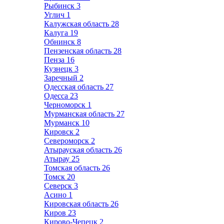
Рыбинск
3
Углич
1
Калужская область
28
Калуга
19
Обнинск
8
Пензенская область
28
Пенза
16
Кузнецк
3
Заречный
2
Одесская область
27
Одесса
23
Черноморск
1
Мурманская область
27
Мурманск
10
Кировск
2
Североморск
2
Атырауская область
26
Атырау
25
Томская область
26
Томск
20
Северск
3
Асино
1
Кировская область
26
Киров
23
Кирово-Чепецк
2