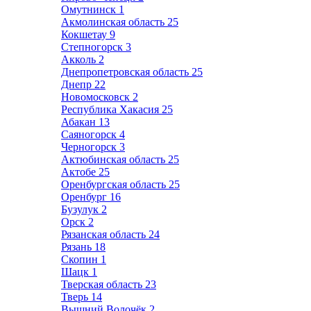
Омутнинск
1
Акмолинская область
25
Кокшетау
9
Степногорск
3
Акколь
2
Днепропетровская область
25
Днепр
22
Новомосковск
2
Республика Хакасия
25
Абакан
13
Саяногорск
4
Черногорск
3
Актюбинская область
25
Актобе
25
Оренбургская область
25
Оренбург
16
Бузулук
2
Орск
2
Рязанская область
24
Рязань
18
Скопин
1
Шацк
1
Тверская область
23
Тверь
14
Вышний Волочёк
2