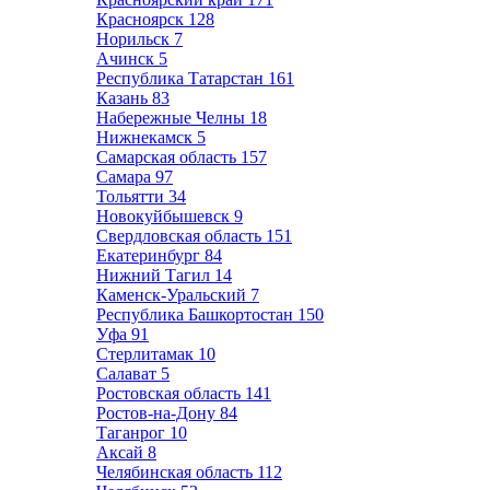
Красноярск
128
Норильск
7
Ачинск
5
Республика Татарстан
161
Казань
83
Набережные Челны
18
Нижнекамск
5
Самарская область
157
Самара
97
Тольятти
34
Новокуйбышевск
9
Свердловская область
151
Екатеринбург
84
Нижний Тагил
14
Каменск-Уральский
7
Республика Башкортостан
150
Уфа
91
Стерлитамак
10
Салават
5
Ростовская область
141
Ростов-на-Дону
84
Таганрог
10
Аксай
8
Челябинская область
112