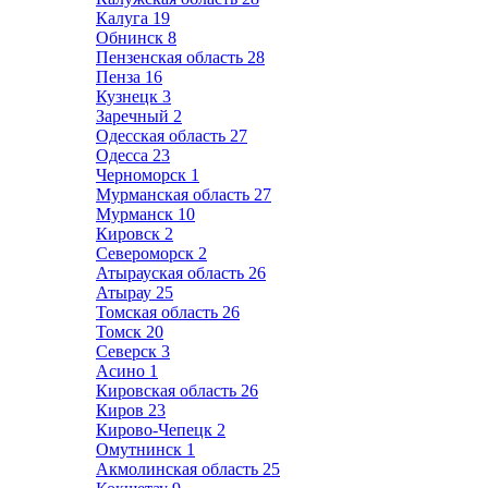
Калуга
19
Обнинск
8
Пензенская область
28
Пенза
16
Кузнецк
3
Заречный
2
Одесская область
27
Одесса
23
Черноморск
1
Мурманская область
27
Мурманск
10
Кировск
2
Североморск
2
Атырауская область
26
Атырау
25
Томская область
26
Томск
20
Северск
3
Асино
1
Кировская область
26
Киров
23
Кирово-Чепецк
2
Омутнинск
1
Акмолинская область
25