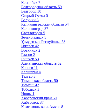
Каспийск
7
Белгородская область
59
Белгород
30
Старый Оскол
5
Валуйки
3
Калининградская область
54
Калининград
37
Светлогорск
5
Зеленоградск
5
Удмуртская Республика
53
Ижевск
42
Воткинск
2
Глазов
2
Бишкек
53
Алматинская область
52
Конаев
11
Капшагай
4
Талгар
3
Тюменская область
50
Тюмень
42
Тобольск
3
Ишим
1
Хабаровский край
50
Хабаровск
37
Комсомольск-на-Амуре
8