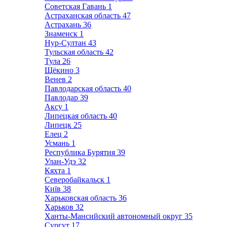
Советская Гавань
1
Астраханская область
47
Астрахань
36
Знаменск
1
Нур-Султан
43
Тульская область
42
Тула
26
Щёкино
3
Венев
2
Павлодарская область
40
Павлодар
39
Аксу
1
Липецкая область
40
Липецк
25
Елец
2
Усмань
1
Республика Бурятия
39
Улан-Удэ
32
Кяхта
1
Северобайкальск
1
Київ
38
Харьковская область
36
Харьков
32
Ханты-Мансийский автономный округ
35
Сургут
17