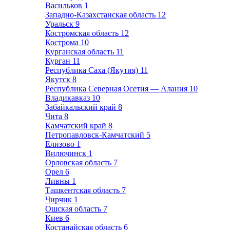
Васильков
1
Западно-Казахстанская область
12
Уральск
9
Костромская область
12
Кострома
10
Курганская область
11
Курган
11
Республика Саха (Якутия)
11
Якутск
8
Республика Северная Осетия — Алания
10
Владикавказ
10
Забайкальский край
8
Чита
8
Камчатский край
8
Петропавловск-Камчатский
5
Елизово
1
Вилючинск
1
Орловская область
7
Орел
6
Ливны
1
Ташкентская область
7
Чирчик
1
Ошская область
7
Киев
6
Костанайская область
6