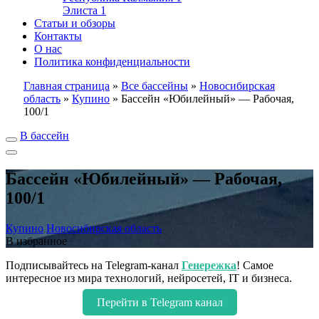
Элиста
1
Статьи и обзоры
Контакты
О нас
Политика конфиденциальности
Главная страница
»
Все бассейны
»
Новосибирская
область
»
Купино
»
Бассейн «Юбилейный» — Рабочая,
100/1
В бассейн
Бассейн «Юбилейный» — Рабочая,
100/1
Купино
Новосибирская область
В избранное
Подписывайтесь на Telegram-канал
Генережка
! Самое
интересное из мира технологий, нейросетей, IT и бизнеса.
Перейти в Telegram канал