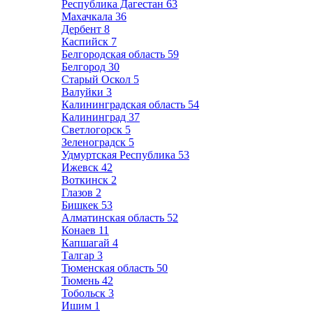
Республика Дагестан
63
Махачкала
36
Дербент
8
Каспийск
7
Белгородская область
59
Белгород
30
Старый Оскол
5
Валуйки
3
Калининградская область
54
Калининград
37
Светлогорск
5
Зеленоградск
5
Удмуртская Республика
53
Ижевск
42
Воткинск
2
Глазов
2
Бишкек
53
Алматинская область
52
Конаев
11
Капшагай
4
Талгар
3
Тюменская область
50
Тюмень
42
Тобольск
3
Ишим
1