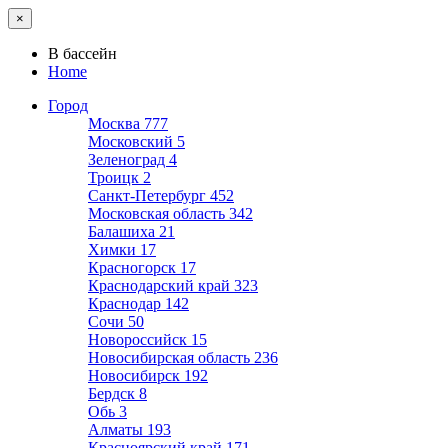
×
В бассейн
Home
Город
Москва
777
Московский
5
Зеленоград
4
Троицк
2
Санкт-Петербург
452
Московская область
342
Балашиха
21
Химки
17
Красногорск
17
Краснодарский край
323
Краснодар
142
Сочи
50
Новороссийск
15
Новосибирская область
236
Новосибирск
192
Бердск
8
Обь
3
Алматы
193
Красноярский край
171