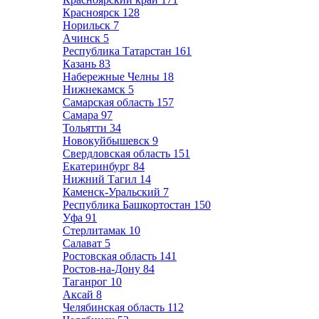
Красноярск
128
Норильск
7
Ачинск
5
Республика Татарстан
161
Казань
83
Набережные Челны
18
Нижнекамск
5
Самарская область
157
Самара
97
Тольятти
34
Новокуйбышевск
9
Свердловская область
151
Екатеринбург
84
Нижний Тагил
14
Каменск-Уральский
7
Республика Башкортостан
150
Уфа
91
Стерлитамак
10
Салават
5
Ростовская область
141
Ростов-на-Дону
84
Таганрог
10
Аксай
8
Челябинская область
112