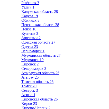
Рыбинск
3
Углич
1
Калужская область
28
Калуга
19
Обнинск
8
Пензенская область
28
Пенза
16
Кузнецк
3
Заречный
2
Одесская область
27
Одесса
23
Черноморск
1
Мурманская область
27
Мурманск
10
Кировск
2
Североморск
2
Атырауская область
26
Атырау
25
Томская область
26
Томск
20
Северск
3
Асино
1
Кировская область
26
Киров
23
Кирово-Чепецк
2