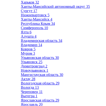
Харьков
32
Ханты-Мансийский автономный округ
35
Сургут
17
Нижневартовск
5
Ханты-Мансийск
4
Республика Крым
34
Симферополь
10
Ялта
6
Алушта
4
Владимирская область
34
Владимир
14
Ковров
5
Муром
3
Ульяновская область
30
Ульяновск
25
Димитровград
2
Новоульяновск
1
Мангистауская область
30
Актау
28
Вологодская область
29
Вологда
13
Череповец
11
Вытегра
1
Ярославская область
29
Ярославль
20