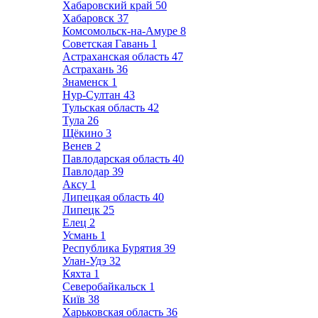
Хабаровский край
50
Хабаровск
37
Комсомольск-на-Амуре
8
Советская Гавань
1
Астраханская область
47
Астрахань
36
Знаменск
1
Нур-Султан
43
Тульская область
42
Тула
26
Щёкино
3
Венев
2
Павлодарская область
40
Павлодар
39
Аксу
1
Липецкая область
40
Липецк
25
Елец
2
Усмань
1
Республика Бурятия
39
Улан-Удэ
32
Кяхта
1
Северобайкальск
1
Київ
38
Харьковская область
36