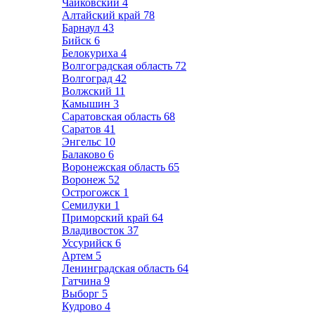
Чайковский
4
Алтайский край
78
Барнаул
43
Бийск
6
Белокуриха
4
Волгоградская область
72
Волгоград
42
Волжский
11
Камышин
3
Саратовская область
68
Саратов
41
Энгельс
10
Балаково
6
Воронежская область
65
Воронеж
52
Острогожск
1
Семилуки
1
Приморский край
64
Владивосток
37
Уссурийск
6
Артем
5
Ленинградская область
64
Гатчина
9
Выборг
5
Кудрово
4