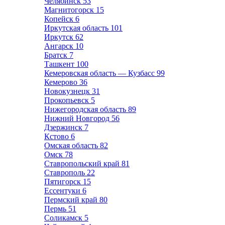
Челябинск
53
Магнитогорск
15
Копейск
6
Иркутская область
101
Иркутск
62
Ангарск
10
Братск
7
Ташкент
100
Кемеровская область — Кузбасс
99
Кемерово
36
Новокузнецк
31
Прокопьевск
5
Нижегородская область
89
Нижний Новгород
56
Дзержинск
7
Кстово
6
Омская область
82
Омск
78
Ставропольский край
81
Ставрополь
22
Пятигорск
15
Ессентуки
6
Пермский край
80
Пермь
51
Соликамск
5