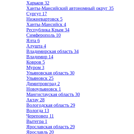
Харьков
32
Ханты-Мансийский автономный округ
35
Сургут
17
Нижневартовск
5
Ханты-Мансийск
4
Республика Крым
34
Симферополь
10
Ялта
6
Алушта
4
Владимирская область
34
Владимир
14
Ковров
5
Муром
3
Ульяновская область
30
Ульяновск
25
Димитровград
2
Новоульяновск
1
Мангистауская область
30
Актау
28
Вологодская область
29
Вологда
13
Череповец
11
Вытегра
1
Ярославская область
29
Ярославль
20