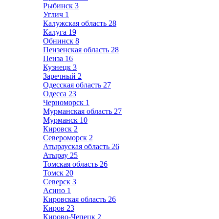
Рыбинск
3
Углич
1
Калужская область
28
Калуга
19
Обнинск
8
Пензенская область
28
Пенза
16
Кузнецк
3
Заречный
2
Одесская область
27
Одесса
23
Черноморск
1
Мурманская область
27
Мурманск
10
Кировск
2
Североморск
2
Атырауская область
26
Атырау
25
Томская область
26
Томск
20
Северск
3
Асино
1
Кировская область
26
Киров
23
Кирово-Чепецк
2