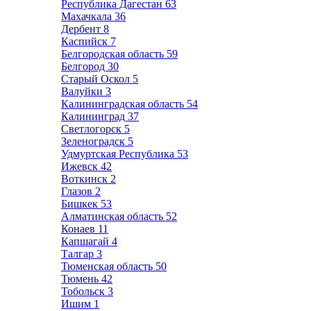
Республика Дагестан
63
Махачкала
36
Дербент
8
Каспийск
7
Белгородская область
59
Белгород
30
Старый Оскол
5
Валуйки
3
Калининградская область
54
Калининград
37
Светлогорск
5
Зеленоградск
5
Удмуртская Республика
53
Ижевск
42
Воткинск
2
Глазов
2
Бишкек
53
Алматинская область
52
Конаев
11
Капшагай
4
Талгар
3
Тюменская область
50
Тюмень
42
Тобольск
3
Ишим
1