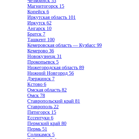
Челябинск
53
Магнитогорск
15
Копейск
6
Иркутская область
101
Иркутск
62
Ангарск
10
Братск
7
Ташкент
100
Кемеровская область — Кузбасс
99
Кемерово
36
Новокузнецк
31
Прокопьевск
5
Нижегородская область
89
Нижний Новгород
56
Дзержинск
7
Кстово
6
Омская область
82
Омск
78
Ставропольский край
81
Ставрополь
22
Пятигорск
15
Ессентуки
6
Пермский край
80
Пермь
51
Соликамск
5