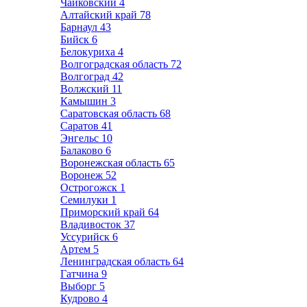
Чайковский
4
Алтайский край
78
Барнаул
43
Бийск
6
Белокуриха
4
Волгоградская область
72
Волгоград
42
Волжский
11
Камышин
3
Саратовская область
68
Саратов
41
Энгельс
10
Балаково
6
Воронежская область
65
Воронеж
52
Острогожск
1
Семилуки
1
Приморский край
64
Владивосток
37
Уссурийск
6
Артем
5
Ленинградская область
64
Гатчина
9
Выборг
5
Кудрово
4