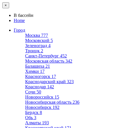
×
В бассейн
Home
Город
Москва
777
Московский
5
Зеленоград
4
Троицк
2
Санкт-Петербург
452
Московская область
342
Балашиха
21
Химки
17
Красногорск
17
Краснодарский край
323
Краснодар
142
Сочи
50
Новороссийск
15
Новосибирская область
236
Новосибирск
192
Бердск
8
Обь
3
Алматы
193
Красноярский край
171