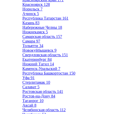
Красноярск
128
Норильск
7
Ачинск
5
Республика Татарстан
161
Казань
83
Набережные Челны
18
Нижнекамск
5
Самарская область
157
Самара
97
Тольятти
34
Новокуйбышевск
9
Свердловская область
151
Екатеринбург
84
Нижний Тагил
14
Каменск-Уральский
7
Республика Башкортостан
150
Уфа
91
Стерлитамак
10
Салават
5
Ростовская область
141
Ростов-на-Дону
84
Таганрог
10
Аксай
8
Челябинская область
112