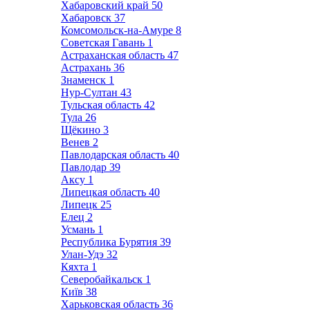
Хабаровский край
50
Хабаровск
37
Комсомольск-на-Амуре
8
Советская Гавань
1
Астраханская область
47
Астрахань
36
Знаменск
1
Нур-Султан
43
Тульская область
42
Тула
26
Щёкино
3
Венев
2
Павлодарская область
40
Павлодар
39
Аксу
1
Липецкая область
40
Липецк
25
Елец
2
Усмань
1
Республика Бурятия
39
Улан-Удэ
32
Кяхта
1
Северобайкальск
1
Київ
38
Харьковская область
36