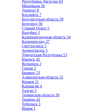
Республика Дагестан
63
Махачкала
36
Дербент
8
Каспийск
7
Белгородская область
59
Белгород
30
Старый Оскол
5
Валуйки
3
Калининградская область
54
Калининград
37
Светлогорск
5
Зеленоградск
5
Удмуртская Республика
53
Ижевск
42
Воткинск
2
Глазов
2
Бишкек
53
Алматинская область
52
Конаев
11
Капшагай
4
Талгар
3
Тюменская область
50
Тюмень
42
Тобольск
3
Ишим
1