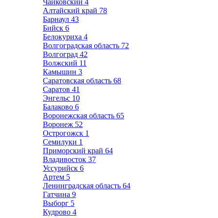
Чайковский
4
Алтайский край
78
Барнаул
43
Бийск
6
Белокуриха
4
Волгоградская область
72
Волгоград
42
Волжский
11
Камышин
3
Саратовская область
68
Саратов
41
Энгельс
10
Балаково
6
Воронежская область
65
Воронеж
52
Острогожск
1
Семилуки
1
Приморский край
64
Владивосток
37
Уссурийск
6
Артем
5
Ленинградская область
64
Гатчина
9
Выборг
5
Кудрово
4