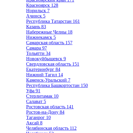
Красноярск
128
Норильск
7
Ачинск
5
Республика Татарстан
161
Казань
83
Набережные Челны
18
Нижнекамск
5
Самарская область
157
Самара
97
Тольятти
34
Новокуйбышевск
9
Свердловская область
151
Екатеринбург
84
Нижний Тагил
14
Каменск-Уральский
7
Республика Башкортостан
150
Уфа
91
Стерлитамак
10
Салават
5
Ростовская область
141
Ростов-на-Дону
84
Таганрог
10
Аксай
8
Челябинская область
112