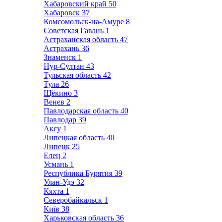
Хабаровский край
50
Хабаровск
37
Комсомольск-на-Амуре
8
Советская Гавань
1
Астраханская область
47
Астрахань
36
Знаменск
1
Нур-Султан
43
Тульская область
42
Тула
26
Щёкино
3
Венев
2
Павлодарская область
40
Павлодар
39
Аксу
1
Липецкая область
40
Липецк
25
Елец
2
Усмань
1
Республика Бурятия
39
Улан-Удэ
32
Кяхта
1
Северобайкальск
1
Київ
38
Харьковская область
36