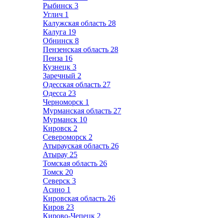
Рыбинск
3
Углич
1
Калужская область
28
Калуга
19
Обнинск
8
Пензенская область
28
Пенза
16
Кузнецк
3
Заречный
2
Одесская область
27
Одесса
23
Черноморск
1
Мурманская область
27
Мурманск
10
Кировск
2
Североморск
2
Атырауская область
26
Атырау
25
Томская область
26
Томск
20
Северск
3
Асино
1
Кировская область
26
Киров
23
Кирово-Чепецк
2