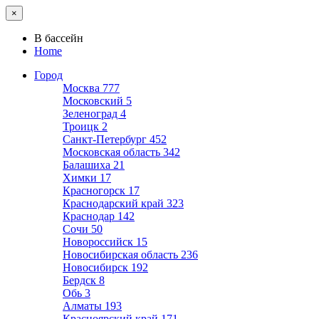
×
В бассейн
Home
Город
Москва
777
Московский
5
Зеленоград
4
Троицк
2
Санкт-Петербург
452
Московская область
342
Балашиха
21
Химки
17
Красногорск
17
Краснодарский край
323
Краснодар
142
Сочи
50
Новороссийск
15
Новосибирская область
236
Новосибирск
192
Бердск
8
Обь
3
Алматы
193
Красноярский край
171