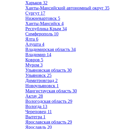
Харьков
32
Ханты-Мансийский автономный округ
35
Сургут
17
Нижневартовск
5
Ханты-Мансийск
4
Республика Крым
34
Симферополь
10
Ялта
6
Алушта
4
Владимирская область
34
Владимир
14
Ковров
5
Муром
3
Ульяновская область
30
Ульяновск
25
Димитровград
2
Новоульяновск
1
Мангистауская область
30
Актау
28
Вологодская область
29
Вологда
13
Череповец
11
Вытегра
1
Ярославская область
29
Ярославль
20