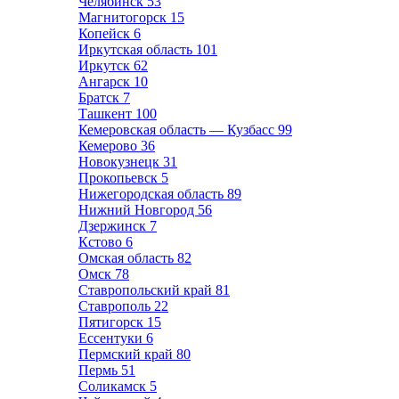
Челябинск
53
Магнитогорск
15
Копейск
6
Иркутская область
101
Иркутск
62
Ангарск
10
Братск
7
Ташкент
100
Кемеровская область — Кузбасс
99
Кемерово
36
Новокузнецк
31
Прокопьевск
5
Нижегородская область
89
Нижний Новгород
56
Дзержинск
7
Кстово
6
Омская область
82
Омск
78
Ставропольский край
81
Ставрополь
22
Пятигорск
15
Ессентуки
6
Пермский край
80
Пермь
51
Соликамск
5