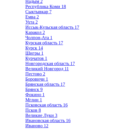
Надым
2
Республика Коми
18
Сыктывкар
7
Емва
2
Ухта
2
Иссык-Кульская область
17
Каракол
2
Чолпон-Ата
1
Курская область
17
Курск
14
Щигры
1
Курчатов
1
Новгородская область
17
Великий Новгород
11
Пестово
2
Боровичи
1
Брянская область
17
Брянск
9
Фокино
1
Мглин
1
Псковская область
16
Псков
8
Великие Луки
3
Ивановская область
16
Иваново
12