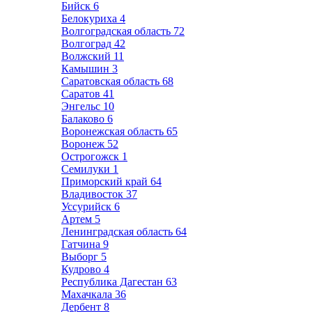
Бийск
6
Белокуриха
4
Волгоградская область
72
Волгоград
42
Волжский
11
Камышин
3
Саратовская область
68
Саратов
41
Энгельс
10
Балаково
6
Воронежская область
65
Воронеж
52
Острогожск
1
Семилуки
1
Приморский край
64
Владивосток
37
Уссурийск
6
Артем
5
Ленинградская область
64
Гатчина
9
Выборг
5
Кудрово
4
Республика Дагестан
63
Махачкала
36
Дербент
8