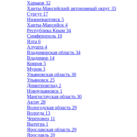
Харьков
32
Ханты-Мансийский автономный округ
35
Сургут
17
Нижневартовск
5
Ханты-Мансийск
4
Республика Крым
34
Симферополь
10
Ялта
6
Алушта
4
Владимирская область
34
Владимир
14
Ковров
5
Муром
3
Ульяновская область
30
Ульяновск
25
Димитровград
2
Новоульяновск
1
Мангистауская область
30
Актау
28
Вологодская область
29
Вологда
13
Череповец
11
Вытегра
1
Ярославская область
29
Ярославль
20