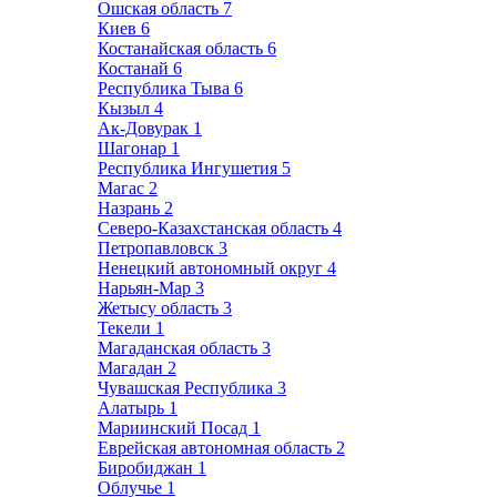
Ошская область
7
Киев
6
Костанайская область
6
Костанай
6
Республика Тыва
6
Кызыл
4
Ак-Довурак
1
Шагонар
1
Республика Ингушетия
5
Магас
2
Назрань
2
Северо-Казахстанская область
4
Петропавловск
3
Ненецкий автономный округ
4
Нарьян-Мар
3
Жетысу область
3
Текели
1
Магаданская область
3
Магадан
2
Чувашская Республика
3
Алатырь
1
Мариинский Посад
1
Еврейская автономная область
2
Биробиджан
1
Облучье
1