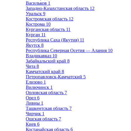
Васильков
1
Западно-Казахстанская область
12
Уральск
9
Костромская область
12
Кострома
10
Курганская область
11
Курган
11
Республика Саха (Якутия)
11
Якутск
8
Республика Северная Осетия — Алания
10
Владикавказ
10
Забайкальский край
8
Чита
8
Камчатский край
8
Петропавловск-Камчатский
5
Елизово
1
Вилючинск
1
Орловская область
7
Орел
6
Ливны
1
Ташкентская область
7
Чирчик
1
Ошская область
7
Киев
6
Костанайская область
6