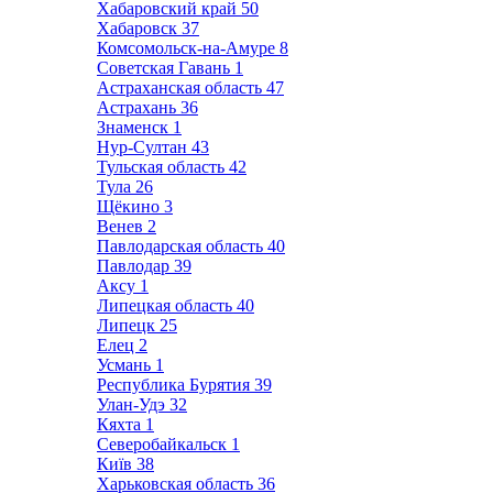
Хабаровский край
50
Хабаровск
37
Комсомольск-на-Амуре
8
Советская Гавань
1
Астраханская область
47
Астрахань
36
Знаменск
1
Нур-Султан
43
Тульская область
42
Тула
26
Щёкино
3
Венев
2
Павлодарская область
40
Павлодар
39
Аксу
1
Липецкая область
40
Липецк
25
Елец
2
Усмань
1
Республика Бурятия
39
Улан-Удэ
32
Кяхта
1
Северобайкальск
1
Київ
38
Харьковская область
36