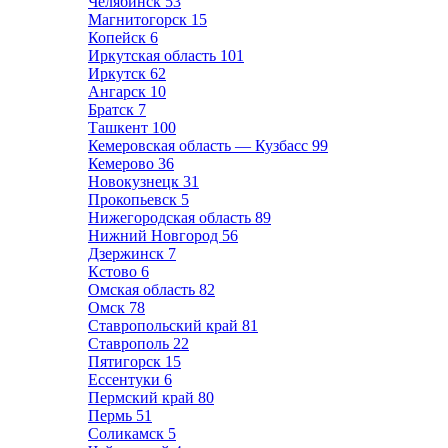
Челябинск
53
Магнитогорск
15
Копейск
6
Иркутская область
101
Иркутск
62
Ангарск
10
Братск
7
Ташкент
100
Кемеровская область — Кузбасс
99
Кемерово
36
Новокузнецк
31
Прокопьевск
5
Нижегородская область
89
Нижний Новгород
56
Дзержинск
7
Кстово
6
Омская область
82
Омск
78
Ставропольский край
81
Ставрополь
22
Пятигорск
15
Ессентуки
6
Пермский край
80
Пермь
51
Соликамск
5