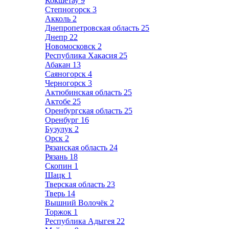
Кокшетау
9
Степногорск
3
Акколь
2
Днепропетровская область
25
Днепр
22
Новомосковск
2
Республика Хакасия
25
Абакан
13
Саяногорск
4
Черногорск
3
Актюбинская область
25
Актобе
25
Оренбургская область
25
Оренбург
16
Бузулук
2
Орск
2
Рязанская область
24
Рязань
18
Скопин
1
Шацк
1
Тверская область
23
Тверь
14
Вышний Волочёк
2
Торжок
1
Республика Адыгея
22