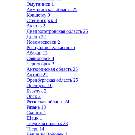
Омутнинск
1
Акмолинская область
25
Кокшетау
9
Степногорск
3
Акколь
2
Днепропетровская область
25
Днепр
22
Новомосковск
2
Республика Хакасия
25
Абакан
13
Саяногорск
4
Черногорск
3
Актюбинская область
25
Актобе
25
Оренбургская область
25
Оренбург
16
Бузулук
2
Орск
2
Рязанская область
24
Рязань
18
Скопин
1
Шацк
1
Тверская область
23
Тверь
14
Вышний Волочёк
2