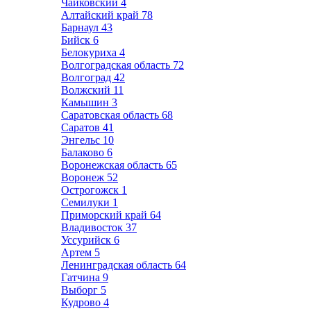
Чайковский
4
Алтайский край
78
Барнаул
43
Бийск
6
Белокуриха
4
Волгоградская область
72
Волгоград
42
Волжский
11
Камышин
3
Саратовская область
68
Саратов
41
Энгельс
10
Балаково
6
Воронежская область
65
Воронеж
52
Острогожск
1
Семилуки
1
Приморский край
64
Владивосток
37
Уссурийск
6
Артем
5
Ленинградская область
64
Гатчина
9
Выборг
5
Кудрово
4