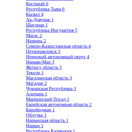
Костанай
6
Республика Тыва
6
Кызыл
4
Ак-Довурак
1
Шагонар
1
Республика Ингушетия
5
Магас
2
Назрань
2
Северо-Казахстанская область
4
Петропавловск
3
Ненецкий автономный округ
4
Нарьян-Мар
3
Жетысу область
3
Текели
1
Магаданская область
3
Магадан
2
Чувашская Республика
3
Алатырь
1
Мариинский Посад
1
Еврейская автономная область
2
Биробиджан
1
Облучье
1
Нарынская область
1
Нарын
1
Республика Калмыкия
1