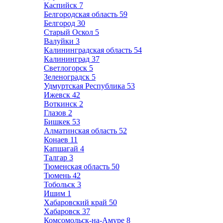
Каспийск
7
Белгородская область
59
Белгород
30
Старый Оскол
5
Валуйки
3
Калининградская область
54
Калининград
37
Светлогорск
5
Зеленоградск
5
Удмуртская Республика
53
Ижевск
42
Воткинск
2
Глазов
2
Бишкек
53
Алматинская область
52
Конаев
11
Капшагай
4
Талгар
3
Тюменская область
50
Тюмень
42
Тобольск
3
Ишим
1
Хабаровский край
50
Хабаровск
37
Комсомольск-на-Амуре
8