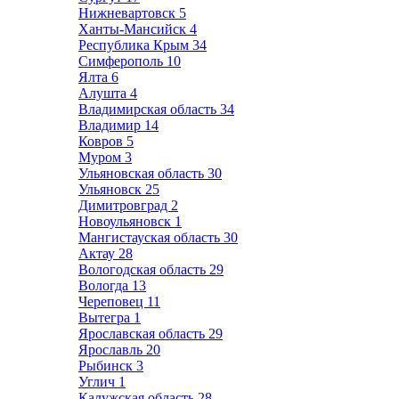
Нижневартовск
5
Ханты-Мансийск
4
Республика Крым
34
Симферополь
10
Ялта
6
Алушта
4
Владимирская область
34
Владимир
14
Ковров
5
Муром
3
Ульяновская область
30
Ульяновск
25
Димитровград
2
Новоульяновск
1
Мангистауская область
30
Актау
28
Вологодская область
29
Вологда
13
Череповец
11
Вытегра
1
Ярославская область
29
Ярославль
20
Рыбинск
3
Углич
1
Калужская область
28