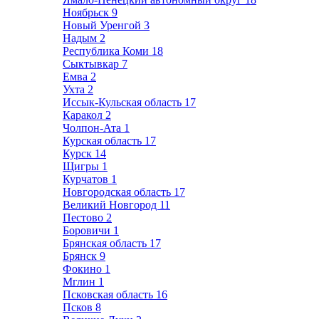
Ноябрьск
9
Новый Уренгой
3
Надым
2
Республика Коми
18
Сыктывкар
7
Емва
2
Ухта
2
Иссык-Кульская область
17
Каракол
2
Чолпон-Ата
1
Курская область
17
Курск
14
Щигры
1
Курчатов
1
Новгородская область
17
Великий Новгород
11
Пестово
2
Боровичи
1
Брянская область
17
Брянск
9
Фокино
1
Мглин
1
Псковская область
16
Псков
8