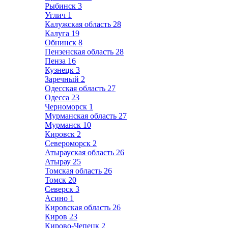
Рыбинск
3
Углич
1
Калужская область
28
Калуга
19
Обнинск
8
Пензенская область
28
Пенза
16
Кузнецк
3
Заречный
2
Одесская область
27
Одесса
23
Черноморск
1
Мурманская область
27
Мурманск
10
Кировск
2
Североморск
2
Атырауская область
26
Атырау
25
Томская область
26
Томск
20
Северск
3
Асино
1
Кировская область
26
Киров
23
Кирово-Чепецк
2