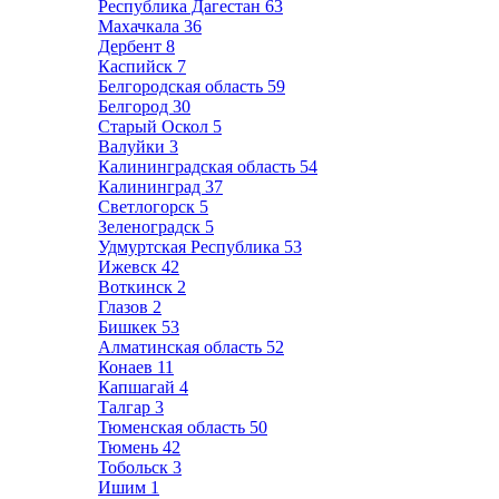
Республика Дагестан
63
Махачкала
36
Дербент
8
Каспийск
7
Белгородская область
59
Белгород
30
Старый Оскол
5
Валуйки
3
Калининградская область
54
Калининград
37
Светлогорск
5
Зеленоградск
5
Удмуртская Республика
53
Ижевск
42
Воткинск
2
Глазов
2
Бишкек
53
Алматинская область
52
Конаев
11
Капшагай
4
Талгар
3
Тюменская область
50
Тюмень
42
Тобольск
3
Ишим
1