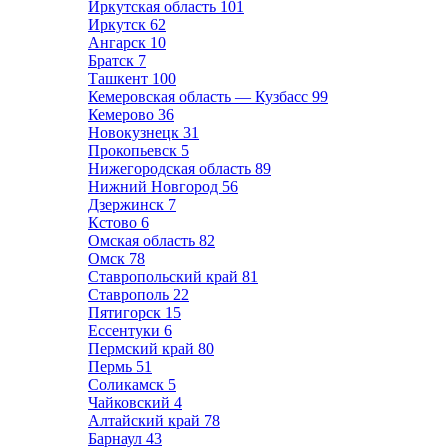
Иркутская область
101
Иркутск
62
Ангарск
10
Братск
7
Ташкент
100
Кемеровская область — Кузбасс
99
Кемерово
36
Новокузнецк
31
Прокопьевск
5
Нижегородская область
89
Нижний Новгород
56
Дзержинск
7
Кстово
6
Омская область
82
Омск
78
Ставропольский край
81
Ставрополь
22
Пятигорск
15
Ессентуки
6
Пермский край
80
Пермь
51
Соликамск
5
Чайковский
4
Алтайский край
78
Барнаул
43