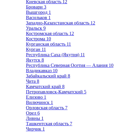
Киевская область
12
Бровари
3
Вышгород
1
Васильков
1
Западно-Казахстанская область
12
Уральск
9
Костромская область
12
Кострома
10
Курганская область
11
Курган
11
Республика Саха (Якутия)
11
Якутск
8
Республика Северная Осетия — Алания
10
Владикавказ
10
Забайкальский край
8
Чита
8
Камчатский край
8
Петропавловск-Камчатский
5
Елизово
1
Вилючинск
1
Орловская область
7
Орел
6
Ливны
1
Ташкентская область
7
Чирчик
1