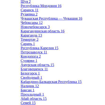
Шуя
2
Республика Мордовия
16
Саранск
11
Рузаевка
2
Чувашская Республика — Чувашия
16
Чебоксары
12
Новочебоксарск
3
Карагандинская область
16
Караганда
13
Темиртау
2
Сарань
1
Республика Карелия
15
Петрозаводск
11
Кондопога
2
Суоярви
1
Амурская область
15
Благовещенск
11
Белогорск
1
Свободный
1
Кабардино-Балкарская Республика
15
Нальчик
12
Баксан
1
Прохладный
1
Абай область
15
Семей
15