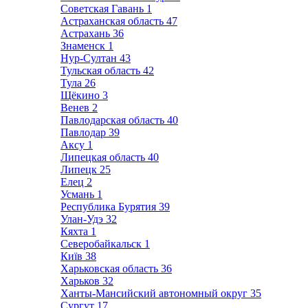
Советская Гавань
1
Астраханская область
47
Астрахань
36
Знаменск
1
Нур-Султан
43
Тульская область
42
Тула
26
Щёкино
3
Венев
2
Павлодарская область
40
Павлодар
39
Аксу
1
Липецкая область
40
Липецк
25
Елец
2
Усмань
1
Республика Бурятия
39
Улан-Удэ
32
Кяхта
1
Северобайкальск
1
Київ
38
Харьковская область
36
Харьков
32
Ханты-Мансийский автономный округ
35
Сургут
17