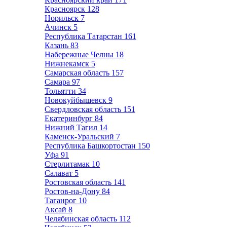
Красноярск
128
Норильск
7
Ачинск
5
Республика Татарстан
161
Казань
83
Набережные Челны
18
Нижнекамск
5
Самарская область
157
Самара
97
Тольятти
34
Новокуйбышевск
9
Свердловская область
151
Екатеринбург
84
Нижний Тагил
14
Каменск-Уральский
7
Республика Башкортостан
150
Уфа
91
Стерлитамак
10
Салават
5
Ростовская область
141
Ростов-на-Дону
84
Таганрог
10
Аксай
8
Челябинская область
112