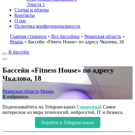
Элиста
1
Статьи и обзоры
Контакты
О нас
Политика конфиденциальности
Главная страница
»
Все бассейны
»
Рязанская область
»
Рязань
»
Бассейн «Fitness House» по адресу Чкалова, 18
В бассейн
Бассейн «Fitness House» по адресу
Чкалова, 18
Рязанская область
Рязань
В избранное
Подписывайтесь на Telegram-канал
Генережка
! Самое
интересное из мира технологий, нейросетей, IT и бизнеса.
Перейти в Telegram канал