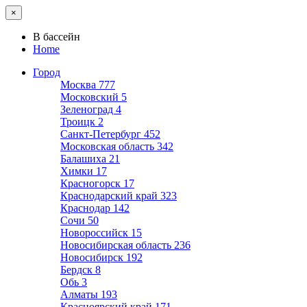
×
В бассейн
Home
Город
Москва
777
Московский
5
Зеленоград
4
Троицк
2
Санкт-Петербург
452
Московская область
342
Балашиха
21
Химки
17
Красногорск
17
Краснодарский край
323
Краснодар
142
Сочи
50
Новороссийск
15
Новосибирская область
236
Новосибирск
192
Бердск
8
Обь
3
Алматы
193
Красноярский край
171