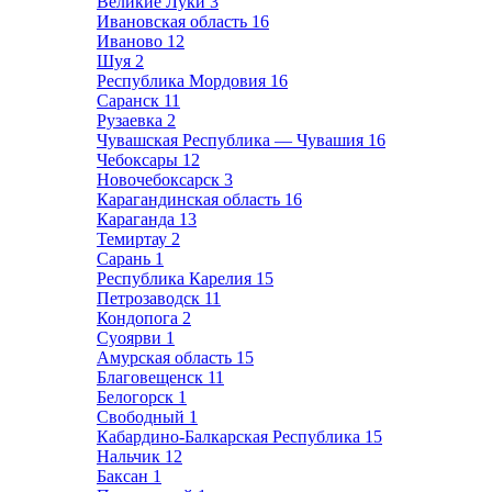
Великие Луки
3
Ивановская область
16
Иваново
12
Шуя
2
Республика Мордовия
16
Саранск
11
Рузаевка
2
Чувашская Республика — Чувашия
16
Чебоксары
12
Новочебоксарск
3
Карагандинская область
16
Караганда
13
Темиртау
2
Сарань
1
Республика Карелия
15
Петрозаводск
11
Кондопога
2
Суоярви
1
Амурская область
15
Благовещенск
11
Белогорск
1
Свободный
1
Кабардино-Балкарская Республика
15
Нальчик
12
Баксан
1