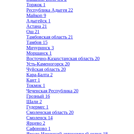
Торжок
1
Республика Адыгея
22
Майкоп
9
Адыгейск
1
Астана
21
Ош
21
Тамбовская область
21
Тамбов
15
Мичуринск
3
Моршанск
1
Восточно-Казахстанская область
20
Усть-Каменогорск
20
Чуйская область
20
Кара-Балта
2
Кант
1
Токмок
1
Чеченская Республика
20
Грозный
16
Шали
2
Гудермес
1
Смоленская область
20
Смоленск
14
Ярцево
2
Сафоново
1
Ямало-Ненецкий автономный округ
18