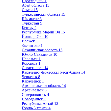
Прохладный
1
Абай область
15
Семей
15
Туркестанская область
15
Шымкент
8
Туркестан
5
Кентау
2
Республика Марий Эл
15
Йошкар-Ола
10
Волжск
1
Звенигово
1
Сахалинская область
15
Южно-Сахалинск
10
Невельск
1
Корсаков
1
Севастополь
14
Карачаево-Черкесская Республика
14
Черкесск
8
Карачаевск
1
Архангельская область
14
Архангельск
8
Северодвинск
4
Новодвинск
1
Республика Алтай
12
Горно-Алтайск
4