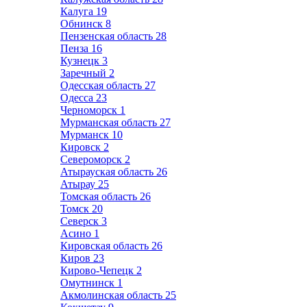
Калуга
19
Обнинск
8
Пензенская область
28
Пенза
16
Кузнецк
3
Заречный
2
Одесская область
27
Одесса
23
Черноморск
1
Мурманская область
27
Мурманск
10
Кировск
2
Североморск
2
Атырауская область
26
Атырау
25
Томская область
26
Томск
20
Северск
3
Асино
1
Кировская область
26
Киров
23
Кирово-Чепецк
2
Омутнинск
1
Акмолинская область
25