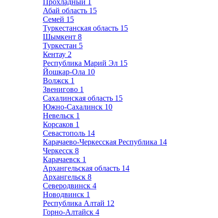
Прохладный
1
Абай область
15
Семей
15
Туркестанская область
15
Шымкент
8
Туркестан
5
Кентау
2
Республика Марий Эл
15
Йошкар-Ола
10
Волжск
1
Звенигово
1
Сахалинская область
15
Южно-Сахалинск
10
Невельск
1
Корсаков
1
Севастополь
14
Карачаево-Черкесская Республика
14
Черкесск
8
Карачаевск
1
Архангельская область
14
Архангельск
8
Северодвинск
4
Новодвинск
1
Республика Алтай
12
Горно-Алтайск
4