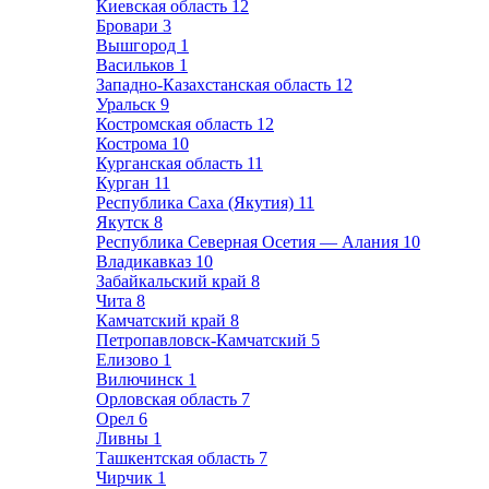
Киевская область
12
Бровари
3
Вышгород
1
Васильков
1
Западно-Казахстанская область
12
Уральск
9
Костромская область
12
Кострома
10
Курганская область
11
Курган
11
Республика Саха (Якутия)
11
Якутск
8
Республика Северная Осетия — Алания
10
Владикавказ
10
Забайкальский край
8
Чита
8
Камчатский край
8
Петропавловск-Камчатский
5
Елизово
1
Вилючинск
1
Орловская область
7
Орел
6
Ливны
1
Ташкентская область
7
Чирчик
1