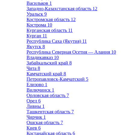
Васильков
1
Западно-Казахстанская область
12
Уральск
9
Костромская область
12
Кострома
10
Курганская область
11
Курган
11
Республика Саха (Якутия)
11
Якутск
8
Республика Северная Осетия — Алания
10
Владикавказ
10
Забайкальский край
8
Чита
8
Камчатский край
8
Петропавловск-Камчатский
5
Елизово
1
Вилючинск
1
Орловская область
7
Орел
6
Ливны
1
Ташкентская область
7
Чирчик
1
Ошская область
7
Киев
6
Костанайская область
6