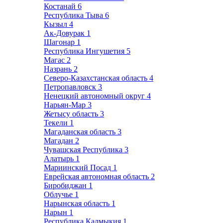
Костанай
6
Республика Тыва
6
Кызыл
4
Ак-Довурак
1
Шагонар
1
Республика Ингушетия
5
Магас
2
Назрань
2
Северо-Казахстанская область
4
Петропавловск
3
Ненецкий автономный округ
4
Нарьян-Мар
3
Жетысу область
3
Текели
1
Магаданская область
3
Магадан
2
Чувашская Республика
3
Алатырь
1
Мариинский Посад
1
Еврейская автономная область
2
Биробиджан
1
Облучье
1
Нарынская область
1
Нарын
1
Республика Калмыкия
1