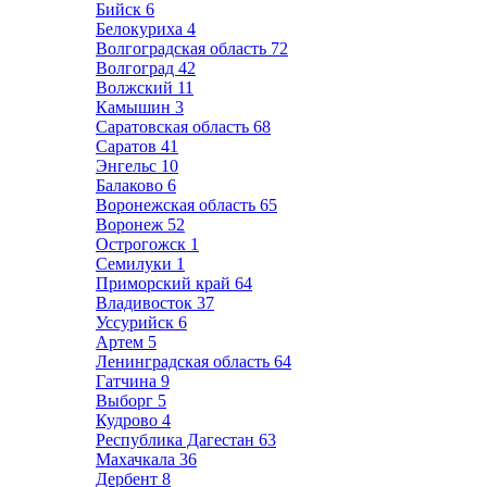
Бийск
6
Белокуриха
4
Волгоградская область
72
Волгоград
42
Волжский
11
Камышин
3
Саратовская область
68
Саратов
41
Энгельс
10
Балаково
6
Воронежская область
65
Воронеж
52
Острогожск
1
Семилуки
1
Приморский край
64
Владивосток
37
Уссурийск
6
Артем
5
Ленинградская область
64
Гатчина
9
Выборг
5
Кудрово
4
Республика Дагестан
63
Махачкала
36
Дербент
8