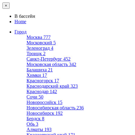
×
В бассейн
Home
Город
Москва
777
Московский
5
Зеленоград
4
Троицк
2
Санкт-Петербург
452
Московская область
342
Балашиха
21
Химки
17
Красногорск
17
Краснодарский край
323
Краснодар
142
Сочи
50
Новороссийск
15
Новосибирская область
236
Новосибирск
192
Бердск
8
Обь
3
Алматы
193
Красноярский край
171