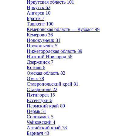
Иркутская область
101
Иркутск
62
Ангарск
10
Братск
7
Ташкент
100
Кемеровская область — Кузбасс
99
Кемерово
36
Новокузнецк
31
Прокопьевск
5
Нижегородская область
89
Нижний Новгород
56
Дзержинск
7
Кстово
6
Омская область
82
Омск
78
Ставропольский край
81
Ставрополь
22
Пятигорск
15
Ессентуки
6
Пермский край
80
Пермь
51
Соликамск
5
Чайковский
4
Алтайский край
78
Барнаул
43