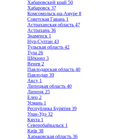
Хабаровский край
50
Хабаровск
37
Комсомольск-на-Амуре
8
Советская Гавань
1
Астраханская область
47
Астрахань
36
Знаменск
1
Нур-Султан
43
Тульская область
42
Тула
26
Щёкино
3
Венев
2
Павлодарская область
40
Павлодар
39
Аксу
1
Липецкая область
40
Липецк
25
Елец
2
Усмань
1
Республика Бурятия
39
Улан-Удэ
32
Кяхта
1
Северобайкальск
1
Київ
38
Харьковская область
36