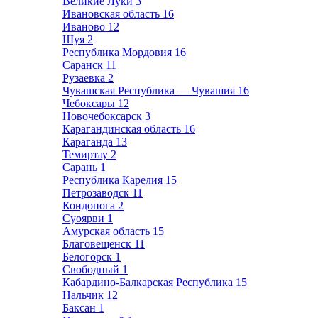
Великие Луки
3
Ивановская область
16
Иваново
12
Шуя
2
Республика Мордовия
16
Саранск
11
Рузаевка
2
Чувашская Республика — Чувашия
16
Чебоксары
12
Новочебоксарск
3
Карагандинская область
16
Караганда
13
Темиртау
2
Сарань
1
Республика Карелия
15
Петрозаводск
11
Кондопога
2
Суоярви
1
Амурская область
15
Благовещенск
11
Белогорск
1
Свободный
1
Кабардино-Балкарская Республика
15
Нальчик
12
Баксан
1