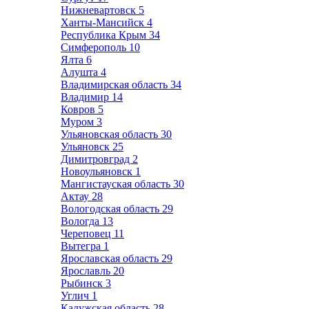
Нижневартовск
5
Ханты-Мансийск
4
Республика Крым
34
Симферополь
10
Ялта
6
Алушта
4
Владимирская область
34
Владимир
14
Ковров
5
Муром
3
Ульяновская область
30
Ульяновск
25
Димитровград
2
Новоульяновск
1
Мангистауская область
30
Актау
28
Вологодская область
29
Вологда
13
Череповец
11
Вытегра
1
Ярославская область
29
Ярославль
20
Рыбинск
3
Углич
1
Калужская область
28