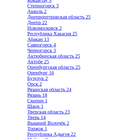
Кокшетау
9
Степногорск
3
Акколь
2
Днепропетровская область
25
Днепр
22
Новомосковск
2
Республика Хакасия
25
Абакан
13
Саяногорск
4
Черногорск
3
Актюбинская область
25
Актобе
25
Оренбургская область
25
Оренбург
16
Бузулук
2
Орск
2
Рязанская область
24
Рязань
18
Скопин
1
Шацк
1
Тверская область
23
Тверь
14
Вышний Волочёк
2
Торжок
1
Республика Адыгея
22