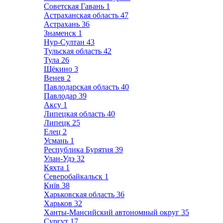
Советская Гавань
1
Астраханская область
47
Астрахань
36
Знаменск
1
Нур-Султан
43
Тульская область
42
Тула
26
Щёкино
3
Венев
2
Павлодарская область
40
Павлодар
39
Аксу
1
Липецкая область
40
Липецк
25
Елец
2
Усмань
1
Республика Бурятия
39
Улан-Удэ
32
Кяхта
1
Северобайкальск
1
Київ
38
Харьковская область
36
Харьков
32
Ханты-Мансийский автономный округ
35
Сургут
17