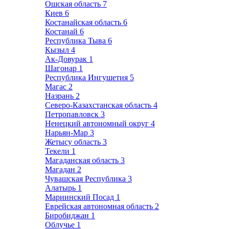
Ошская область
7
Киев
6
Костанайская область
6
Костанай
6
Республика Тыва
6
Кызыл
4
Ак-Довурак
1
Шагонар
1
Республика Ингушетия
5
Магас
2
Назрань
2
Северо-Казахстанская область
4
Петропавловск
3
Ненецкий автономный округ
4
Нарьян-Мар
3
Жетысу область
3
Текели
1
Магаданская область
3
Магадан
2
Чувашская Республика
3
Алатырь
1
Мариинский Посад
1
Еврейская автономная область
2
Биробиджан
1
Облучье
1