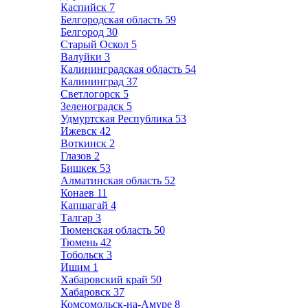
Каспийск
7
Белгородская область
59
Белгород
30
Старый Оскол
5
Валуйки
3
Калининградская область
54
Калининград
37
Светлогорск
5
Зеленоградск
5
Удмуртская Республика
53
Ижевск
42
Воткинск
2
Глазов
2
Бишкек
53
Алматинская область
52
Конаев
11
Капшагай
4
Талгар
3
Тюменская область
50
Тюмень
42
Тобольск
3
Ишим
1
Хабаровский край
50
Хабаровск
37
Комсомольск-на-Амуре
8