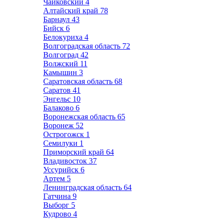
Чайковский
4
Алтайский край
78
Барнаул
43
Бийск
6
Белокуриха
4
Волгоградская область
72
Волгоград
42
Волжский
11
Камышин
3
Саратовская область
68
Саратов
41
Энгельс
10
Балаково
6
Воронежская область
65
Воронеж
52
Острогожск
1
Семилуки
1
Приморский край
64
Владивосток
37
Уссурийск
6
Артем
5
Ленинградская область
64
Гатчина
9
Выборг
5
Кудрово
4