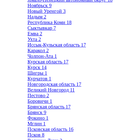
Ноябрьск
9
Новый Уренгой
3
Надым
2
Республика Коми
18
Сыктывкар
7
Емва
2
Ухта
2
Иссык-Кульская область
17
Каракол
2
Чолпон-Ата
1
Курская область
17
Курск
14
Щигры
1
Курчатов
1
Новгородская область
17
Великий Новгород
11
Пестово
2
Боровичи
1
Брянская область
17
Брянск
9
Фокино
1
Мглин
1
Псковская область
16
Псков
8