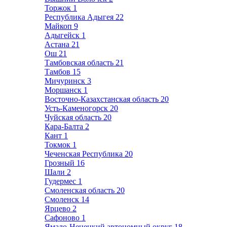
Торжок
1
Республика Адыгея
22
Майкоп
9
Адыгейск
1
Астана
21
Ош
21
Тамбовская область
21
Тамбов
15
Мичуринск
3
Моршанск
1
Восточно-Казахстанская область
20
Усть-Каменогорск
20
Чуйская область
20
Кара-Балта
2
Кант
1
Токмок
1
Чеченская Республика
20
Грозный
16
Шали
2
Гудермес
1
Смоленская область
20
Смоленск
14
Ярцево
2
Сафоново
1
Ямало-Ненецкий автономный округ
18