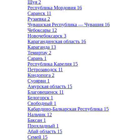
Шуя
2
Республика Мордовия
16
Саранск
11
Рузаевка
2
Чувашская Республика — Чувашия
16
Чебоксары
12
Новочебоксарск
3
Карагандинская область
16
Караганда
13
Темиртау
2
Сарань
1
Республика Карелия
15
Петрозаводск
11
Кондопога
2
Суоярви
1
Амурская область
15
Благовещенск
11
Белогорск
1
Свободный
1
Кабардино-Балкарская Республика
15
Нальчик
12
Баксан
1
Прохладный
1
Абай область
15
Семей
15