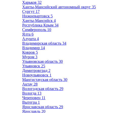
Харьков
32
Ханты-Мансийский автономный округ
35
Сургут
17
Нижневартовск
5
Ханты-Мансийск
4
Республика Крым
34
Симферополь
10
Ялта
6
Алушта
4
Владимирская область
34
Владимир
14
Ковров
5
Муром
3
Ульяновская область
30
Ульяновск
25
Димитровград
2
Новоульяновск
1
Мангистауская область
30
Актау
28
Вологодская область
29
Вологда
13
Череповец
11
Вытегра
1
Ярославская область
29
Ярославль
20