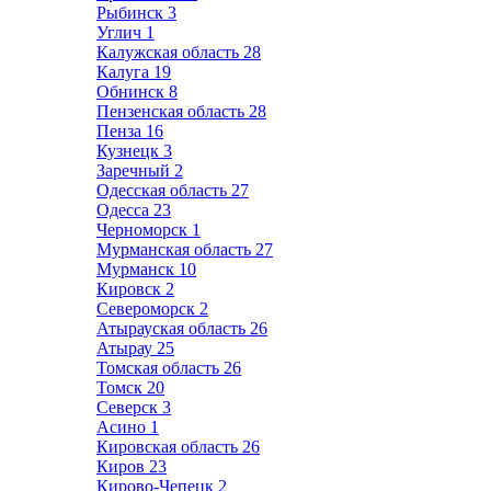
Рыбинск
3
Углич
1
Калужская область
28
Калуга
19
Обнинск
8
Пензенская область
28
Пенза
16
Кузнецк
3
Заречный
2
Одесская область
27
Одесса
23
Черноморск
1
Мурманская область
27
Мурманск
10
Кировск
2
Североморск
2
Атырауская область
26
Атырау
25
Томская область
26
Томск
20
Северск
3
Асино
1
Кировская область
26
Киров
23
Кирово-Чепецк
2