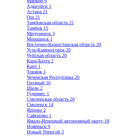
Майкоп
9
Адыгейск
1
Астана
21
Ош
21
Тамбовская область
21
Тамбов
15
Мичуринск
3
Моршанск
1
Восточно-Казахстанская область
20
Усть-Каменогорск
20
Чуйская область
20
Кара-Балта
2
Кант
1
Токмок
1
Чеченская Республика
20
Грозный
16
Шали
2
Гудермес
1
Смоленская область
20
Смоленск
14
Ярцево
2
Сафоново
1
Ямало-Ненецкий автономный округ
18
Ноябрьск
9
Новый Уренгой
3