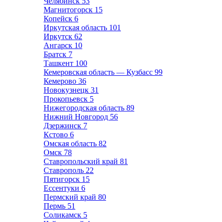
Челябинск
53
Магнитогорск
15
Копейск
6
Иркутская область
101
Иркутск
62
Ангарск
10
Братск
7
Ташкент
100
Кемеровская область — Кузбасс
99
Кемерово
36
Новокузнецк
31
Прокопьевск
5
Нижегородская область
89
Нижний Новгород
56
Дзержинск
7
Кстово
6
Омская область
82
Омск
78
Ставропольский край
81
Ставрополь
22
Пятигорск
15
Ессентуки
6
Пермский край
80
Пермь
51
Соликамск
5