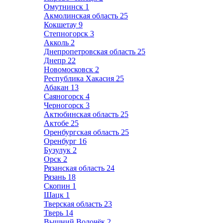
Омутнинск
1
Акмолинская область
25
Кокшетау
9
Степногорск
3
Акколь
2
Днепропетровская область
25
Днепр
22
Новомосковск
2
Республика Хакасия
25
Абакан
13
Саяногорск
4
Черногорск
3
Актюбинская область
25
Актобе
25
Оренбургская область
25
Оренбург
16
Бузулук
2
Орск
2
Рязанская область
24
Рязань
18
Скопин
1
Шацк
1
Тверская область
23
Тверь
14
Вышний Волочёк
2