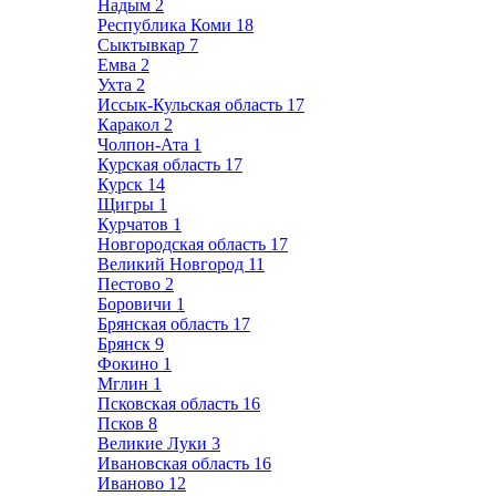
Надым
2
Республика Коми
18
Сыктывкар
7
Емва
2
Ухта
2
Иссык-Кульская область
17
Каракол
2
Чолпон-Ата
1
Курская область
17
Курск
14
Щигры
1
Курчатов
1
Новгородская область
17
Великий Новгород
11
Пестово
2
Боровичи
1
Брянская область
17
Брянск
9
Фокино
1
Мглин
1
Псковская область
16
Псков
8
Великие Луки
3
Ивановская область
16
Иваново
12