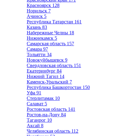
Красноярск
128
Норильск
7
Ачинск
5
Республика Татарстан
161
Казань
83
Набережные Челны
18
Нижнекамск
5
Самарская область
157
Самара
97
Тольятти
34
Новокуйбышевск
9
Свердловская область
151
Екатеринбург
84
Нижний Тагил
14
Каменск-Уральский
7
Республика Башкортостан
150
Уфа
91
Стерлитамак
10
Салават
5
Ростовская область
141
Ростов-на-Дону
84
Таганрог
10
Аксай
8
Челябинская область
112