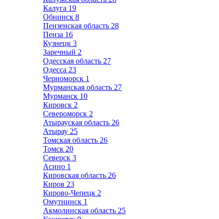
Калуга
19
Обнинск
8
Пензенская область
28
Пенза
16
Кузнецк
3
Заречный
2
Одесская область
27
Одесса
23
Черноморск
1
Мурманская область
27
Мурманск
10
Кировск
2
Североморск
2
Атырауская область
26
Атырау
25
Томская область
26
Томск
20
Северск
3
Асино
1
Кировская область
26
Киров
23
Кирово-Чепецк
2
Омутнинск
1
Акмолинская область
25