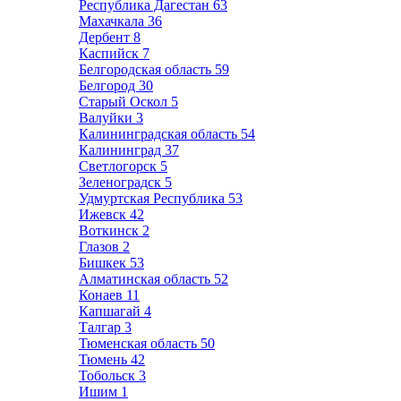
Республика Дагестан
63
Махачкала
36
Дербент
8
Каспийск
7
Белгородская область
59
Белгород
30
Старый Оскол
5
Валуйки
3
Калининградская область
54
Калининград
37
Светлогорск
5
Зеленоградск
5
Удмуртская Республика
53
Ижевск
42
Воткинск
2
Глазов
2
Бишкек
53
Алматинская область
52
Конаев
11
Капшагай
4
Талгар
3
Тюменская область
50
Тюмень
42
Тобольск
3
Ишим
1