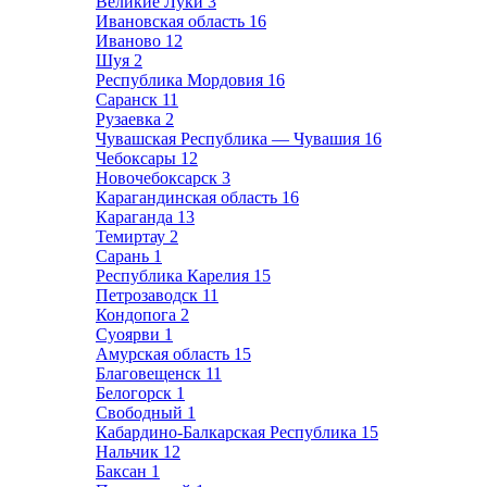
Великие Луки
3
Ивановская область
16
Иваново
12
Шуя
2
Республика Мордовия
16
Саранск
11
Рузаевка
2
Чувашская Республика — Чувашия
16
Чебоксары
12
Новочебоксарск
3
Карагандинская область
16
Караганда
13
Темиртау
2
Сарань
1
Республика Карелия
15
Петрозаводск
11
Кондопога
2
Суоярви
1
Амурская область
15
Благовещенск
11
Белогорск
1
Свободный
1
Кабардино-Балкарская Республика
15
Нальчик
12
Баксан
1