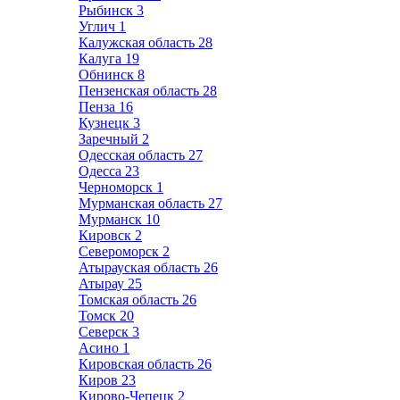
Рыбинск
3
Углич
1
Калужская область
28
Калуга
19
Обнинск
8
Пензенская область
28
Пенза
16
Кузнецк
3
Заречный
2
Одесская область
27
Одесса
23
Черноморск
1
Мурманская область
27
Мурманск
10
Кировск
2
Североморск
2
Атырауская область
26
Атырау
25
Томская область
26
Томск
20
Северск
3
Асино
1
Кировская область
26
Киров
23
Кирово-Чепецк
2