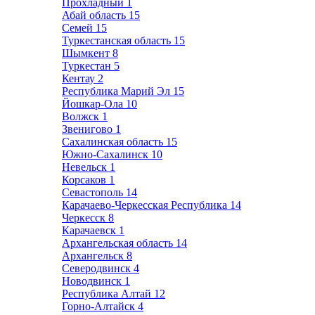
Прохладный
1
Абай область
15
Семей
15
Туркестанская область
15
Шымкент
8
Туркестан
5
Кентау
2
Республика Марий Эл
15
Йошкар-Ола
10
Волжск
1
Звенигово
1
Сахалинская область
15
Южно-Сахалинск
10
Невельск
1
Корсаков
1
Севастополь
14
Карачаево-Черкесская Республика
14
Черкесск
8
Карачаевск
1
Архангельская область
14
Архангельск
8
Северодвинск
4
Новодвинск
1
Республика Алтай
12
Горно-Алтайск
4