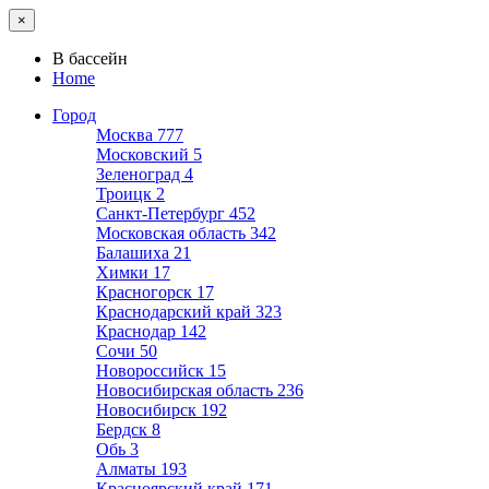
×
В бассейн
Home
Город
Москва
777
Московский
5
Зеленоград
4
Троицк
2
Санкт-Петербург
452
Московская область
342
Балашиха
21
Химки
17
Красногорск
17
Краснодарский край
323
Краснодар
142
Сочи
50
Новороссийск
15
Новосибирская область
236
Новосибирск
192
Бердск
8
Обь
3
Алматы
193
Красноярский край
171