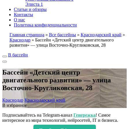
Элиста
1
Статьи и обзоры
Контакты
О нас
Политика конфиденциальности
Главная страница
»
Все бассейны
»
Краснодарский край
»
Краснодар
»
Бассейн «Детский центр двигательного
развития» — улица Восточно-Кругликовская, 28
В бассейн
Бассейн «Детский центр
двигательного развития» — улица
Восточно-Кругликовская, 28
Краснодар
Краснодарский край
В избранное
Подписывайтесь на Telegram-канал
Генережка
! Самое
интересное из мира технологий, нейросетей, IT и бизнеса.