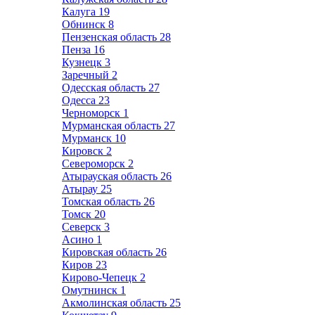
Калуга
19
Обнинск
8
Пензенская область
28
Пенза
16
Кузнецк
3
Заречный
2
Одесская область
27
Одесса
23
Черноморск
1
Мурманская область
27
Мурманск
10
Кировск
2
Североморск
2
Атырауская область
26
Атырау
25
Томская область
26
Томск
20
Северск
3
Асино
1
Кировская область
26
Киров
23
Кирово-Чепецк
2
Омутнинск
1
Акмолинская область
25