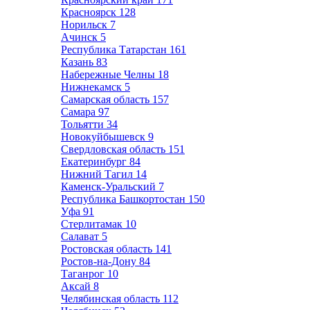
Красноярск
128
Норильск
7
Ачинск
5
Республика Татарстан
161
Казань
83
Набережные Челны
18
Нижнекамск
5
Самарская область
157
Самара
97
Тольятти
34
Новокуйбышевск
9
Свердловская область
151
Екатеринбург
84
Нижний Тагил
14
Каменск-Уральский
7
Республика Башкортостан
150
Уфа
91
Стерлитамак
10
Салават
5
Ростовская область
141
Ростов-на-Дону
84
Таганрог
10
Аксай
8
Челябинская область
112