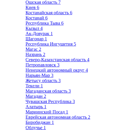
Ошская область
7
Киев
6
Костанайская область
6
Костанай
6
Республика Тыва
6
Кызыл
4
Ак-Довурак
1
Шагонар
1
Республика Ингушетия
5
Магас
2
Назрань
2
Северо-Казахстанская область
4
Петропавловск
3
Ненецкий автономный округ
4
Нарьян-Мар
3
Жетысу область
3
Текели
1
Магаданская область
3
Магадан
2
Чувашская Республика
3
Алатырь
1
Мариинский Посад
1
Еврейская автономная область
2
Биробиджан
1
Облучье
1