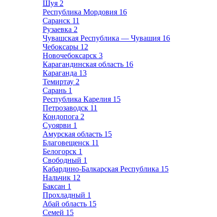
Шуя
2
Республика Мордовия
16
Саранск
11
Рузаевка
2
Чувашская Республика — Чувашия
16
Чебоксары
12
Новочебоксарск
3
Карагандинская область
16
Караганда
13
Темиртау
2
Сарань
1
Республика Карелия
15
Петрозаводск
11
Кондопога
2
Суоярви
1
Амурская область
15
Благовещенск
11
Белогорск
1
Свободный
1
Кабардино-Балкарская Республика
15
Нальчик
12
Баксан
1
Прохладный
1
Абай область
15
Семей
15