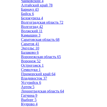
Чайковский
4
Алтайский край
78
Барнаул
43
Бийск
6
Белокуриха
4
Волгоградская область
72
Волгоград
42
Волжский
11
Камышин
3
Саратовская область
68
Саратов
41
Энгельс
10
Балаково
6
Воронежская область
65
Воронеж
52
Острогожск
1
Семилуки
1
Приморский край
64
Владивосток
37
Уссурийск
6
Артем
5
Ленинградская область
64
Гатчина
9
Выборг
5
Кудрово
4