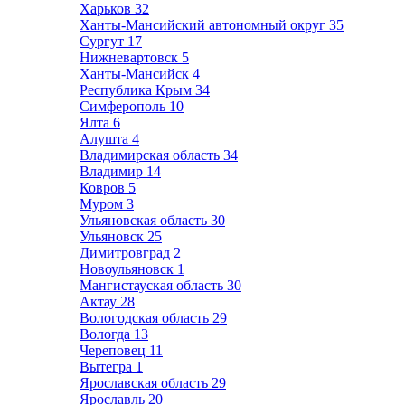
Харьков
32
Ханты-Мансийский автономный округ
35
Сургут
17
Нижневартовск
5
Ханты-Мансийск
4
Республика Крым
34
Симферополь
10
Ялта
6
Алушта
4
Владимирская область
34
Владимир
14
Ковров
5
Муром
3
Ульяновская область
30
Ульяновск
25
Димитровград
2
Новоульяновск
1
Мангистауская область
30
Актау
28
Вологодская область
29
Вологда
13
Череповец
11
Вытегра
1
Ярославская область
29
Ярославль
20