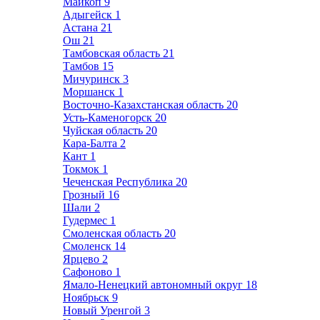
Майкоп
9
Адыгейск
1
Астана
21
Ош
21
Тамбовская область
21
Тамбов
15
Мичуринск
3
Моршанск
1
Восточно-Казахстанская область
20
Усть-Каменогорск
20
Чуйская область
20
Кара-Балта
2
Кант
1
Токмок
1
Чеченская Республика
20
Грозный
16
Шали
2
Гудермес
1
Смоленская область
20
Смоленск
14
Ярцево
2
Сафоново
1
Ямало-Ненецкий автономный округ
18
Ноябрьск
9
Новый Уренгой
3