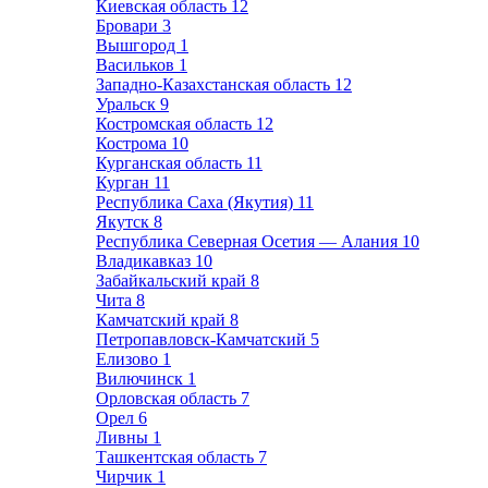
Киевская область
12
Бровари
3
Вышгород
1
Васильков
1
Западно-Казахстанская область
12
Уральск
9
Костромская область
12
Кострома
10
Курганская область
11
Курган
11
Республика Саха (Якутия)
11
Якутск
8
Республика Северная Осетия — Алания
10
Владикавказ
10
Забайкальский край
8
Чита
8
Камчатский край
8
Петропавловск-Камчатский
5
Елизово
1
Вилючинск
1
Орловская область
7
Орел
6
Ливны
1
Ташкентская область
7
Чирчик
1