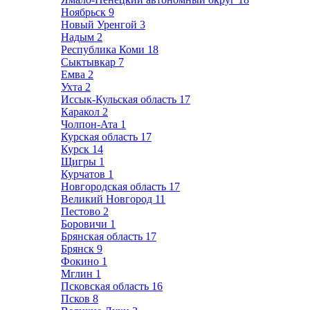
Ноябрьск
9
Новый Уренгой
3
Надым
2
Республика Коми
18
Сыктывкар
7
Емва
2
Ухта
2
Иссык-Кульская область
17
Каракол
2
Чолпон-Ата
1
Курская область
17
Курск
14
Щигры
1
Курчатов
1
Новгородская область
17
Великий Новгород
11
Пестово
2
Боровичи
1
Брянская область
17
Брянск
9
Фокино
1
Мглин
1
Псковская область
16
Псков
8