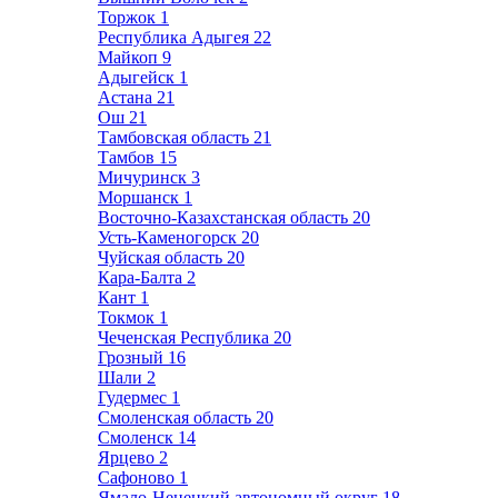
Торжок
1
Республика Адыгея
22
Майкоп
9
Адыгейск
1
Астана
21
Ош
21
Тамбовская область
21
Тамбов
15
Мичуринск
3
Моршанск
1
Восточно-Казахстанская область
20
Усть-Каменогорск
20
Чуйская область
20
Кара-Балта
2
Кант
1
Токмок
1
Чеченская Республика
20
Грозный
16
Шали
2
Гудермес
1
Смоленская область
20
Смоленск
14
Ярцево
2
Сафоново
1
Ямало-Ненецкий автономный округ
18