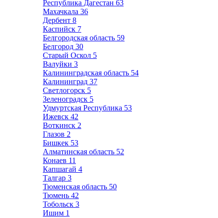
Республика Дагестан
63
Махачкала
36
Дербент
8
Каспийск
7
Белгородская область
59
Белгород
30
Старый Оскол
5
Валуйки
3
Калининградская область
54
Калининград
37
Светлогорск
5
Зеленоградск
5
Удмуртская Республика
53
Ижевск
42
Воткинск
2
Глазов
2
Бишкек
53
Алматинская область
52
Конаев
11
Капшагай
4
Талгар
3
Тюменская область
50
Тюмень
42
Тобольск
3
Ишим
1