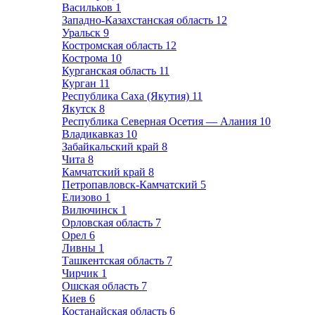
Васильков
1
Западно-Казахстанская область
12
Уральск
9
Костромская область
12
Кострома
10
Курганская область
11
Курган
11
Республика Саха (Якутия)
11
Якутск
8
Республика Северная Осетия — Алания
10
Владикавказ
10
Забайкальский край
8
Чита
8
Камчатский край
8
Петропавловск-Камчатский
5
Елизово
1
Вилючинск
1
Орловская область
7
Орел
6
Ливны
1
Ташкентская область
7
Чирчик
1
Ошская область
7
Киев
6
Костанайская область
6