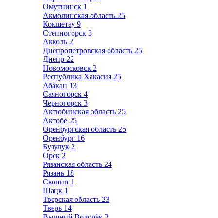
Омутнинск
1
Акмолинская область
25
Кокшетау
9
Степногорск
3
Акколь
2
Днепропетровская область
25
Днепр
22
Новомосковск
2
Республика Хакасия
25
Абакан
13
Саяногорск
4
Черногорск
3
Актюбинская область
25
Актобе
25
Оренбургская область
25
Оренбург
16
Бузулук
2
Орск
2
Рязанская область
24
Рязань
18
Скопин
1
Шацк
1
Тверская область
23
Тверь
14
Вышний Волочёк
2