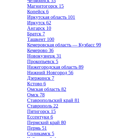
Челябинск
53
Магнитогорск
15
Копейск
6
Иркутская область
101
Иркутск
62
Ангарск
10
Братск
7
Ташкент
100
Кемеровская область — Кузбасс
99
Кемерово
36
Новокузнецк
31
Прокопьевск
5
Нижегородская область
89
Нижний Новгород
56
Дзержинск
7
Кстово
6
Омская область
82
Омск
78
Ставропольский край
81
Ставрополь
22
Пятигорск
15
Ессентуки
6
Пермский край
80
Пермь
51
Соликамск
5