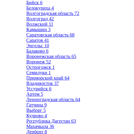
Бийск
6
Белокуриха
4
Волгоградская область
72
Волгоград
42
Волжский
11
Камышин
3
Саратовская область
68
Саратов
41
Энгельс
10
Балаково
6
Воронежская область
65
Воронеж
52
Острогожск
1
Семилуки
1
Приморский край
64
Владивосток
37
Уссурийск
6
Артем
5
Ленинградская область
64
Гатчина
9
Выборг
5
Кудрово
4
Республика Дагестан
63
Махачкала
36
Дербент
8