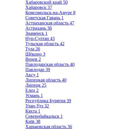
Хабаровский край
50
Хабаровск
37
Комсомольск-на-Амуре
8
Советская Гавань
1
Астраханская область
47
Астрахань
36
Знаменск
1
Нур-Султан
43
Тульская область
42
Тула
26
Щёкино
3
Венев
2
Павлодарская область
40
Павлодар
39
Аксу
1
Липецкая область
40
Липецк
25
Елец
2
Усмань
1
Республика Бурятия
39
Улан-Удэ
32
Кяхта
1
Северобайкальск
1
Київ
38
Харьковская область
36