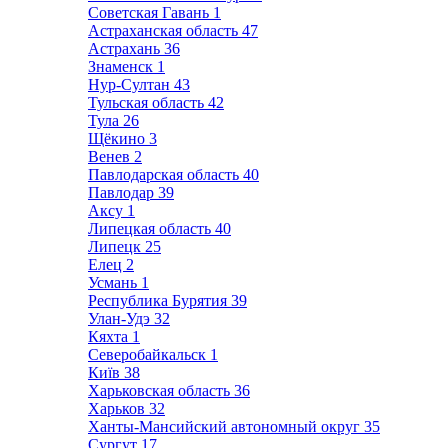
Советская Гавань
1
Астраханская область
47
Астрахань
36
Знаменск
1
Нур-Султан
43
Тульская область
42
Тула
26
Щёкино
3
Венев
2
Павлодарская область
40
Павлодар
39
Аксу
1
Липецкая область
40
Липецк
25
Елец
2
Усмань
1
Республика Бурятия
39
Улан-Удэ
32
Кяхта
1
Северобайкальск
1
Київ
38
Харьковская область
36
Харьков
32
Ханты-Мансийский автономный округ
35
Сургут
17