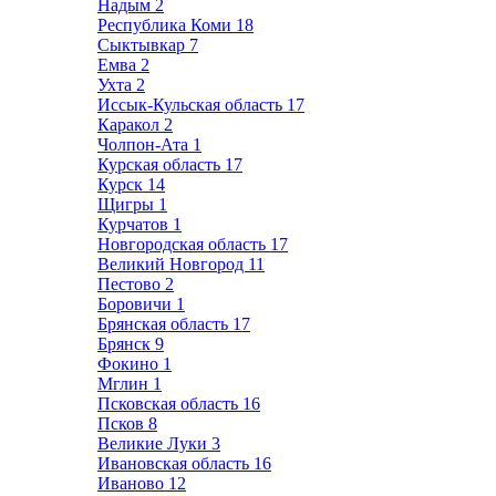
Надым
2
Республика Коми
18
Сыктывкар
7
Емва
2
Ухта
2
Иссык-Кульская область
17
Каракол
2
Чолпон-Ата
1
Курская область
17
Курск
14
Щигры
1
Курчатов
1
Новгородская область
17
Великий Новгород
11
Пестово
2
Боровичи
1
Брянская область
17
Брянск
9
Фокино
1
Мглин
1
Псковская область
16
Псков
8
Великие Луки
3
Ивановская область
16
Иваново
12