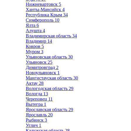
Нижневартовск
5
Ханты-Мансийск
4
Республика Крым
34
Симферополь
10
Ялта
6
Алушта
4
Владимирская область
34
Владимир
14
Ковров
5
Муром
3
Ульяновская область
30
Ульяновск
25
Димитровград
2
Новоульяновск
1
Мангистауская область
30
Актау
28
Вологодская область
29
Вологда
13
Череповец
11
Вытегра
1
Ярославская область
29
Ярославль
20
Рыбинск
3
Углич
1
Калужская область
28