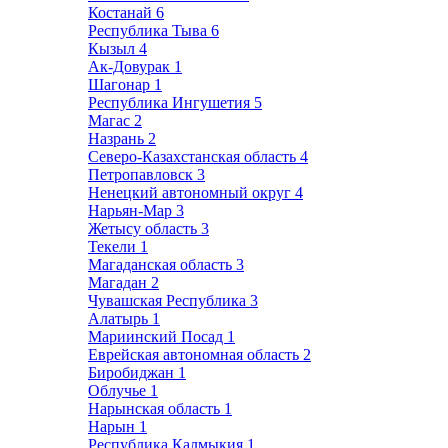
Костанай
6
Республика Тыва
6
Кызыл
4
Ак-Довурак
1
Шагонар
1
Республика Ингушетия
5
Магас
2
Назрань
2
Северо-Казахстанская область
4
Петропавловск
3
Ненецкий автономный округ
4
Нарьян-Мар
3
Жетысу область
3
Текели
1
Магаданская область
3
Магадан
2
Чувашская Республика
3
Алатырь
1
Мариинский Посад
1
Еврейская автономная область
2
Биробиджан
1
Облучье
1
Нарынская область
1
Нарын
1
Республика Калмыкия
1