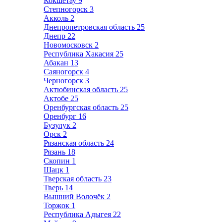
Кокшетау
9
Степногорск
3
Акколь
2
Днепропетровская область
25
Днепр
22
Новомосковск
2
Республика Хакасия
25
Абакан
13
Саяногорск
4
Черногорск
3
Актюбинская область
25
Актобе
25
Оренбургская область
25
Оренбург
16
Бузулук
2
Орск
2
Рязанская область
24
Рязань
18
Скопин
1
Шацк
1
Тверская область
23
Тверь
14
Вышний Волочёк
2
Торжок
1
Республика Адыгея
22