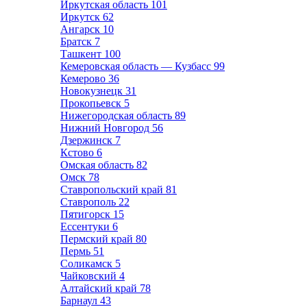
Иркутская область
101
Иркутск
62
Ангарск
10
Братск
7
Ташкент
100
Кемеровская область — Кузбасс
99
Кемерово
36
Новокузнецк
31
Прокопьевск
5
Нижегородская область
89
Нижний Новгород
56
Дзержинск
7
Кстово
6
Омская область
82
Омск
78
Ставропольский край
81
Ставрополь
22
Пятигорск
15
Ессентуки
6
Пермский край
80
Пермь
51
Соликамск
5
Чайковский
4
Алтайский край
78
Барнаул
43