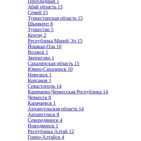
Прохладный
1
Абай область
15
Семей
15
Туркестанская область
15
Шымкент
8
Туркестан
5
Кентау
2
Республика Марий Эл
15
Йошкар-Ола
10
Волжск
1
Звенигово
1
Сахалинская область
15
Южно-Сахалинск
10
Невельск
1
Корсаков
1
Севастополь
14
Карачаево-Черкесская Республика
14
Черкесск
8
Карачаевск
1
Архангельская область
14
Архангельск
8
Северодвинск
4
Новодвинск
1
Республика Алтай
12
Горно-Алтайск
4