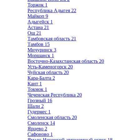
Торжок
1
Республика Адыгея
22
Майкоп
9
Адыгейск
1
Астана
21
Ош
21
Тамбовская область
21
Тамбов
15
Мичуринск
3
Моршанск
1
Восточно-Казахстанская область
20
Усть-Каменогорск
20
Чуйская область
20
Кара-Балта
2
Кант
1
Токмок
1
Чеченская Республика
20
Грозный
16
Шали
2
Гудермес
1
Смоленская область
20
Смоленск
14
Ярцево
2
Сафоново
1
Ямало-Ненецкий автономный округ
18