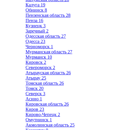
Калуга
19
Обнинск
8
Пензенская область
28
Пенза
16
Кузнецк
3
Заречный
2
Одесская область
27
Одесса
23
Черноморск
1
Мурманская область
27
Мурманск
10
Кировск
2
Североморск
2
Атырауская область
26
Атырау
25
Томская область
26
Томск
20
Северск
3
Асино
1
Кировская область
26
Киров
23
Кирово-Чепецк
2
Омутнинск
1
Акмолинская область
25