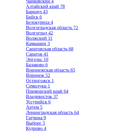
Чайковский
4
Алтайский край
78
Барнаул
43
Бийск
6
Белокуриха
4
Волгоградская область
72
Волгоград
42
Волжский
11
Камышин
3
Саратовская область
68
Саратов
41
Энгельс
10
Балаково
6
Воронежская область
65
Воронеж
52
Острогожск
1
Семилуки
1
Приморский край
64
Владивосток
37
Уссурийск
6
Артем
5
Ленинградская область
64
Гатчина
9
Выборг
5
Кудрово
4