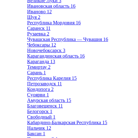
Великие Луки
3
Ивановская область
16
Иваново
12
Шуя
2
Республика Мордовия
16
Саранск
11
Рузаевка
2
Чувашская Республика — Чувашия
16
Чебоксары
12
Новочебоксарск
3
Карагандинская область
16
Караганда
13
Темиртау
2
Сарань
1
Республика Карелия
15
Петрозаводск
11
Кондопога
2
Суоярви
1
Амурская область
15
Благовещенск
11
Белогорск
1
Свободный
1
Кабардино-Балкарская Республика
15
Нальчик
12
Баксан
1