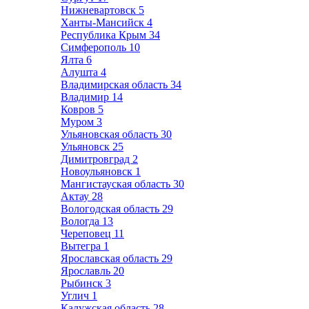
Нижневартовск
5
Ханты-Мансийск
4
Республика Крым
34
Симферополь
10
Ялта
6
Алушта
4
Владимирская область
34
Владимир
14
Ковров
5
Муром
3
Ульяновская область
30
Ульяновск
25
Димитровград
2
Новоульяновск
1
Мангистауская область
30
Актау
28
Вологодская область
29
Вологда
13
Череповец
11
Вытегра
1
Ярославская область
29
Ярославль
20
Рыбинск
3
Углич
1
Калужская область
28