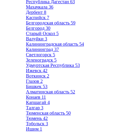
Республика Дагестан
63
Махачкала
36
Дербент
8
Каспийск
7
Белгородская область
59
Белгород
30
Старый Оскол
5
Валуйки
3
Калининградская область
54
Калининград
37
Светлогорск
5
Зеленоградск
5
Удмуртская Республика
53
Ижевск
42
Воткинск
2
Глазов
2
Бишкек
53
Алматинская область
52
Конаев
11
Капшагай
4
Талгар
3
Тюменская область
50
Тюмень
42
Тобольск
3
Ишим
1