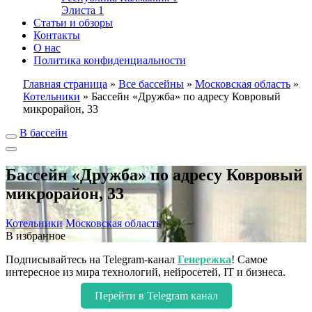
Элиста
1
Статьи и обзоры
Контакты
О нас
Политика конфиденциальности
Главная страница
»
Все бассейны
»
Московская область
»
Котельники
»
Бассейн «Дружба» по адресу Ковровый
микрорайон, 33
В бассейн
Бассейн «Дружба» по адресу Ковровый
микрорайон, 33
Котельники
Московская область
В избранное
Подписывайтесь на Telegram-канал
Генережка
! Самое
интересное из мира технологий, нейросетей, IT и бизнеса.
Перейти в Telegram канал