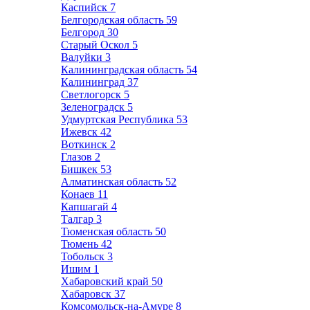
Каспийск
7
Белгородская область
59
Белгород
30
Старый Оскол
5
Валуйки
3
Калининградская область
54
Калининград
37
Светлогорск
5
Зеленоградск
5
Удмуртская Республика
53
Ижевск
42
Воткинск
2
Глазов
2
Бишкек
53
Алматинская область
52
Конаев
11
Капшагай
4
Талгар
3
Тюменская область
50
Тюмень
42
Тобольск
3
Ишим
1
Хабаровский край
50
Хабаровск
37
Комсомольск-на-Амуре
8