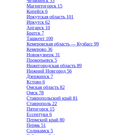
Челябинск
53
Магнитогорск
15
Копейск
6
Иркутская область
101
Иркутск
62
Ангарск
10
Братск
7
Ташкент
100
Кемеровская область — Кузбасс
99
Кемерово
36
Новокузнецк
31
Прокопьевск
5
Нижегородская область
89
Нижний Новгород
56
Дзержинск
7
Кстово
6
Омская область
82
Омск
78
Ставропольский край
81
Ставрополь
22
Пятигорск
15
Ессентуки
6
Пермский край
80
Пермь
51
Соликамск
5