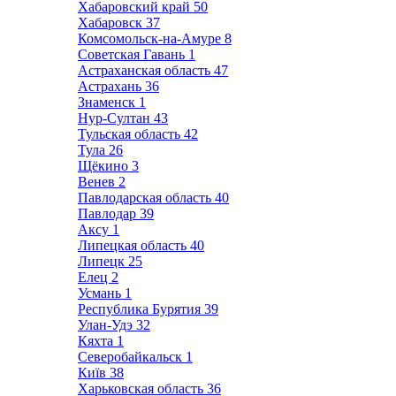
Хабаровский край
50
Хабаровск
37
Комсомольск-на-Амуре
8
Советская Гавань
1
Астраханская область
47
Астрахань
36
Знаменск
1
Нур-Султан
43
Тульская область
42
Тула
26
Щёкино
3
Венев
2
Павлодарская область
40
Павлодар
39
Аксу
1
Липецкая область
40
Липецк
25
Елец
2
Усмань
1
Республика Бурятия
39
Улан-Удэ
32
Кяхта
1
Северобайкальск
1
Київ
38
Харьковская область
36