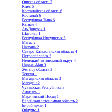
Ошская область
7
Киев
6
Костанайская область
6
Костанай
6
Республика Тыва
6
Кызыл
4
Ак-Довурак
1
Шагонар
1
Республика Ингушетия
5
Магас
2
Назрань
2
Северо-Казахстанская область
4
Петропавловск
3
Ненецкий автономный округ
4
Нарьян-Мар
3
Жетысу область
3
Текели
1
Магаданская область
3
Магадан
2
Чувашская Республика
3
Алатырь
1
Мариинский Посад
1
Еврейская автономная область
2
Биробиджан
1
Облучье
1