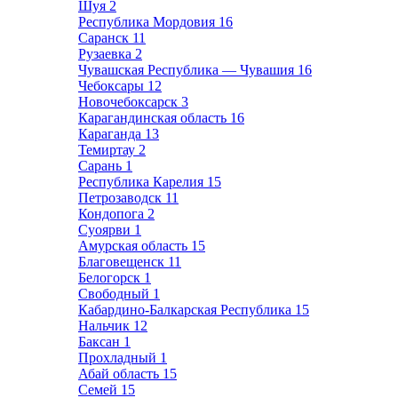
Шуя
2
Республика Мордовия
16
Саранск
11
Рузаевка
2
Чувашская Республика — Чувашия
16
Чебоксары
12
Новочебоксарск
3
Карагандинская область
16
Караганда
13
Темиртау
2
Сарань
1
Республика Карелия
15
Петрозаводск
11
Кондопога
2
Суоярви
1
Амурская область
15
Благовещенск
11
Белогорск
1
Свободный
1
Кабардино-Балкарская Республика
15
Нальчик
12
Баксан
1
Прохладный
1
Абай область
15
Семей
15