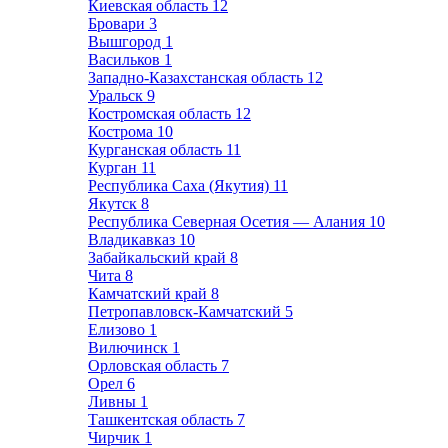
Киевская область
12
Бровари
3
Вышгород
1
Васильков
1
Западно-Казахстанская область
12
Уральск
9
Костромская область
12
Кострома
10
Курганская область
11
Курган
11
Республика Саха (Якутия)
11
Якутск
8
Республика Северная Осетия — Алания
10
Владикавказ
10
Забайкальский край
8
Чита
8
Камчатский край
8
Петропавловск-Камчатский
5
Елизово
1
Вилючинск
1
Орловская область
7
Орел
6
Ливны
1
Ташкентская область
7
Чирчик
1