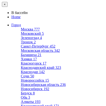
×
В бассейн
Home
Город
Москва
777
Московский
5
Зеленоград
4
Троицк
2
Санкт-Петербург
452
Московская область
342
Балашиха
21
Химки
17
Красногорск
17
Краснодарский край
323
Краснодар
142
Сочи
50
Новороссийск
15
Новосибирская область
236
Новосибирск
192
Бердск
8
Обь
3
Алматы
193
Красноярский край
171