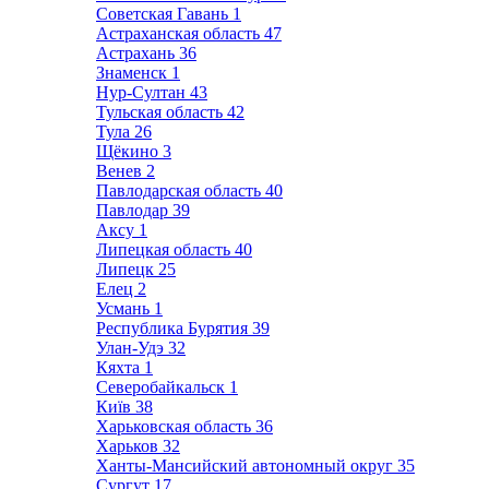
Советская Гавань
1
Астраханская область
47
Астрахань
36
Знаменск
1
Нур-Султан
43
Тульская область
42
Тула
26
Щёкино
3
Венев
2
Павлодарская область
40
Павлодар
39
Аксу
1
Липецкая область
40
Липецк
25
Елец
2
Усмань
1
Республика Бурятия
39
Улан-Удэ
32
Кяхта
1
Северобайкальск
1
Київ
38
Харьковская область
36
Харьков
32
Ханты-Мансийский автономный округ
35
Сургут
17