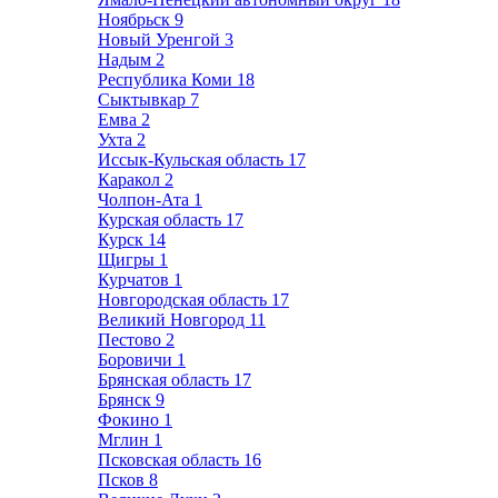
Ноябрьск
9
Новый Уренгой
3
Надым
2
Республика Коми
18
Сыктывкар
7
Емва
2
Ухта
2
Иссык-Кульская область
17
Каракол
2
Чолпон-Ата
1
Курская область
17
Курск
14
Щигры
1
Курчатов
1
Новгородская область
17
Великий Новгород
11
Пестово
2
Боровичи
1
Брянская область
17
Брянск
9
Фокино
1
Мглин
1
Псковская область
16
Псков
8