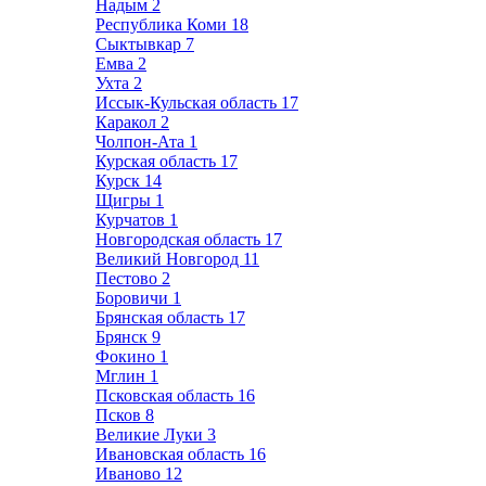
Надым
2
Республика Коми
18
Сыктывкар
7
Емва
2
Ухта
2
Иссык-Кульская область
17
Каракол
2
Чолпон-Ата
1
Курская область
17
Курск
14
Щигры
1
Курчатов
1
Новгородская область
17
Великий Новгород
11
Пестово
2
Боровичи
1
Брянская область
17
Брянск
9
Фокино
1
Мглин
1
Псковская область
16
Псков
8
Великие Луки
3
Ивановская область
16
Иваново
12