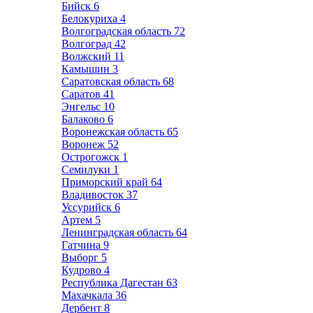
Бийск
6
Белокуриха
4
Волгоградская область
72
Волгоград
42
Волжский
11
Камышин
3
Саратовская область
68
Саратов
41
Энгельс
10
Балаково
6
Воронежская область
65
Воронеж
52
Острогожск
1
Семилуки
1
Приморский край
64
Владивосток
37
Уссурийск
6
Артем
5
Ленинградская область
64
Гатчина
9
Выборг
5
Кудрово
4
Республика Дагестан
63
Махачкала
36
Дербент
8