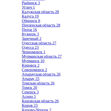
Рыбинск
3
Углич
1
Калужская область
28
Калуга
19
Обнинск
8
Пензенская область
28
Пенза
16
Кузнецк
3
Заречный
2
Одесская область
27
Одесса
23
Черноморск
1
Мурманская область
27
Мурманск
10
Кировск
2
Североморск
2
Атырауская область
26
Атырау
25
Томская область
26
Томск
20
Северск
3
Асино
1
Кировская область
26
Киров
23
Кирово-Чепецк
2