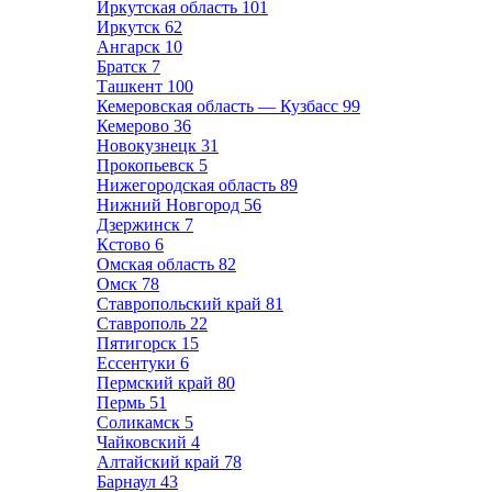
Иркутская область
101
Иркутск
62
Ангарск
10
Братск
7
Ташкент
100
Кемеровская область — Кузбасс
99
Кемерово
36
Новокузнецк
31
Прокопьевск
5
Нижегородская область
89
Нижний Новгород
56
Дзержинск
7
Кстово
6
Омская область
82
Омск
78
Ставропольский край
81
Ставрополь
22
Пятигорск
15
Ессентуки
6
Пермский край
80
Пермь
51
Соликамск
5
Чайковский
4
Алтайский край
78
Барнаул
43