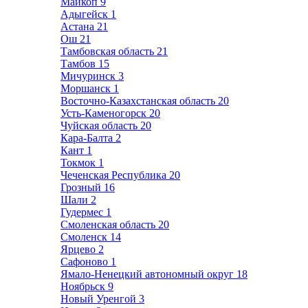
Майкоп
9
Адыгейск
1
Астана
21
Ош
21
Тамбовская область
21
Тамбов
15
Мичуринск
3
Моршанск
1
Восточно-Казахстанская область
20
Усть-Каменогорск
20
Чуйская область
20
Кара-Балта
2
Кант
1
Токмок
1
Чеченская Республика
20
Грозный
16
Шали
2
Гудермес
1
Смоленская область
20
Смоленск
14
Ярцево
2
Сафоново
1
Ямало-Ненецкий автономный округ
18
Ноябрьск
9
Новый Уренгой
3