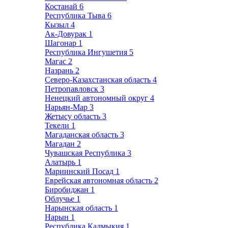
Костанай
6
Республика Тыва
6
Кызыл
4
Ак-Довурак
1
Шагонар
1
Республика Ингушетия
5
Магас
2
Назрань
2
Северо-Казахстанская область
4
Петропавловск
3
Ненецкий автономный округ
4
Нарьян-Мар
3
Жетысу область
3
Текели
1
Магаданская область
3
Магадан
2
Чувашская Республика
3
Алатырь
1
Мариинский Посад
1
Еврейская автономная область
2
Биробиджан
1
Облучье
1
Нарынская область
1
Нарын
1
Республика Калмыкия
1