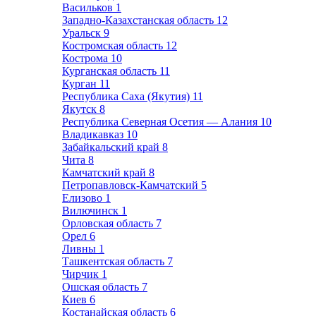
Васильков
1
Западно-Казахстанская область
12
Уральск
9
Костромская область
12
Кострома
10
Курганская область
11
Курган
11
Республика Саха (Якутия)
11
Якутск
8
Республика Северная Осетия — Алания
10
Владикавказ
10
Забайкальский край
8
Чита
8
Камчатский край
8
Петропавловск-Камчатский
5
Елизово
1
Вилючинск
1
Орловская область
7
Орел
6
Ливны
1
Ташкентская область
7
Чирчик
1
Ошская область
7
Киев
6
Костанайская область
6