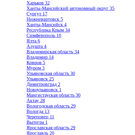
Харьков
32
Ханты-Мансийский автономный округ
35
Сургут
17
Нижневартовск
5
Ханты-Мансийск
4
Республика Крым
34
Симферополь
10
Ялта
6
Алушта
4
Владимирская область
34
Владимир
14
Ковров
5
Муром
3
Ульяновская область
30
Ульяновск
25
Димитровград
2
Новоульяновск
1
Мангистауская область
30
Актау
28
Вологодская область
29
Вологда
13
Череповец
11
Вытегра
1
Ярославская область
29
Ярославль
20