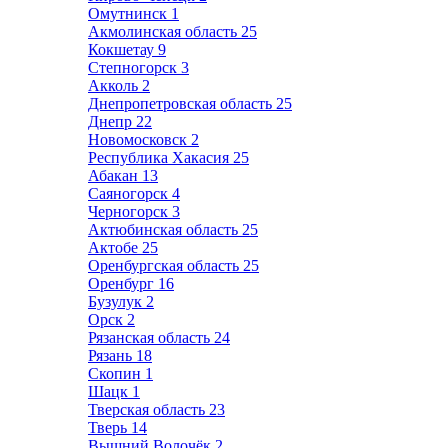
Омутнинск
1
Акмолинская область
25
Кокшетау
9
Степногорск
3
Акколь
2
Днепропетровская область
25
Днепр
22
Новомосковск
2
Республика Хакасия
25
Абакан
13
Саяногорск
4
Черногорск
3
Актюбинская область
25
Актобе
25
Оренбургская область
25
Оренбург
16
Бузулук
2
Орск
2
Рязанская область
24
Рязань
18
Скопин
1
Шацк
1
Тверская область
23
Тверь
14
Вышний Волочёк
2