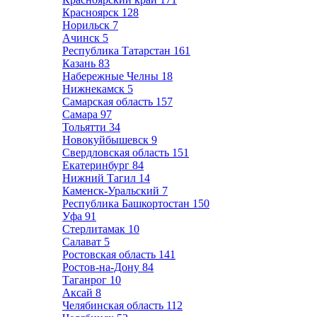
Красноярск
128
Норильск
7
Ачинск
5
Республика Татарстан
161
Казань
83
Набережные Челны
18
Нижнекамск
5
Самарская область
157
Самара
97
Тольятти
34
Новокуйбышевск
9
Свердловская область
151
Екатеринбург
84
Нижний Тагил
14
Каменск-Уральский
7
Республика Башкортостан
150
Уфа
91
Стерлитамак
10
Салават
5
Ростовская область
141
Ростов-на-Дону
84
Таганрог
10
Аксай
8
Челябинская область
112