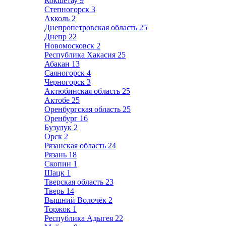
Кокшетау
9
Степногорск
3
Акколь
2
Днепропетровская область
25
Днепр
22
Новомосковск
2
Республика Хакасия
25
Абакан
13
Саяногорск
4
Черногорск
3
Актюбинская область
25
Актобе
25
Оренбургская область
25
Оренбург
16
Бузулук
2
Орск
2
Рязанская область
24
Рязань
18
Скопин
1
Шацк
1
Тверская область
23
Тверь
14
Вышний Волочёк
2
Торжок
1
Республика Адыгея
22