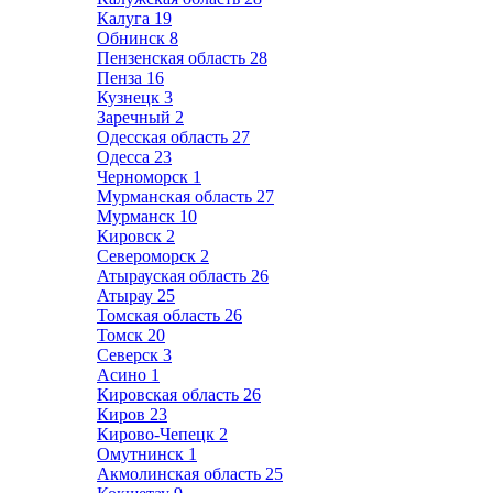
Калуга
19
Обнинск
8
Пензенская область
28
Пенза
16
Кузнецк
3
Заречный
2
Одесская область
27
Одесса
23
Черноморск
1
Мурманская область
27
Мурманск
10
Кировск
2
Североморск
2
Атырауская область
26
Атырау
25
Томская область
26
Томск
20
Северск
3
Асино
1
Кировская область
26
Киров
23
Кирово-Чепецк
2
Омутнинск
1
Акмолинская область
25