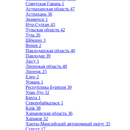
Советская Гавань
1
Астраханская область
47
Астрахань
36
Знаменск
1
Нур-Султан
43
Тульская область
42
Тула
26
Щёкино
3
Венев
2
Павлодарская область
40
Павлодар
39
Аксу
1
Липецкая область
40
Липецк
25
Елец
2
Усмань
1
Республика Бурятия
39
Улан-Удэ
32
Кяхта
1
Северобайкальск
1
Київ
38
Харьковская область
36
Харьков
32
Ханты-Мансийский автономный округ
35
Сургут
17