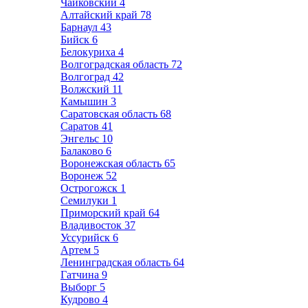
Чайковский
4
Алтайский край
78
Барнаул
43
Бийск
6
Белокуриха
4
Волгоградская область
72
Волгоград
42
Волжский
11
Камышин
3
Саратовская область
68
Саратов
41
Энгельс
10
Балаково
6
Воронежская область
65
Воронеж
52
Острогожск
1
Семилуки
1
Приморский край
64
Владивосток
37
Уссурийск
6
Артем
5
Ленинградская область
64
Гатчина
9
Выборг
5
Кудрово
4