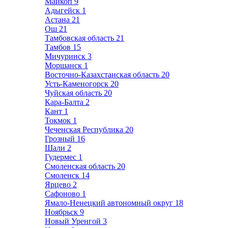
Майкоп
9
Адыгейск
1
Астана
21
Ош
21
Тамбовская область
21
Тамбов
15
Мичуринск
3
Моршанск
1
Восточно-Казахстанская область
20
Усть-Каменогорск
20
Чуйская область
20
Кара-Балта
2
Кант
1
Токмок
1
Чеченская Республика
20
Грозный
16
Шали
2
Гудермес
1
Смоленская область
20
Смоленск
14
Ярцево
2
Сафоново
1
Ямало-Ненецкий автономный округ
18
Ноябрьск
9
Новый Уренгой
3