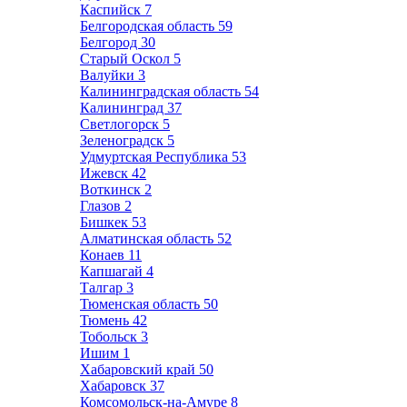
Каспийск
7
Белгородская область
59
Белгород
30
Старый Оскол
5
Валуйки
3
Калининградская область
54
Калининград
37
Светлогорск
5
Зеленоградск
5
Удмуртская Республика
53
Ижевск
42
Воткинск
2
Глазов
2
Бишкек
53
Алматинская область
52
Конаев
11
Капшагай
4
Талгар
3
Тюменская область
50
Тюмень
42
Тобольск
3
Ишим
1
Хабаровский край
50
Хабаровск
37
Комсомольск-на-Амуре
8