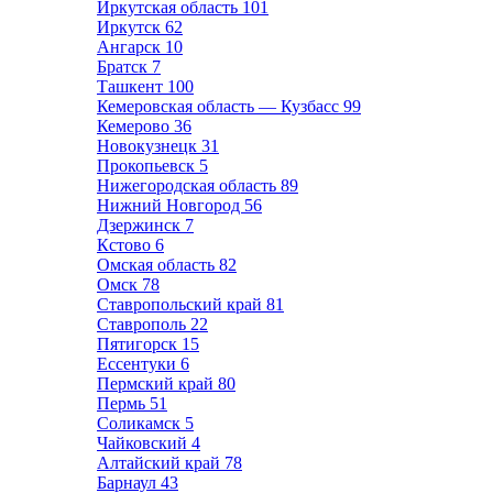
Иркутская область
101
Иркутск
62
Ангарск
10
Братск
7
Ташкент
100
Кемеровская область — Кузбасс
99
Кемерово
36
Новокузнецк
31
Прокопьевск
5
Нижегородская область
89
Нижний Новгород
56
Дзержинск
7
Кстово
6
Омская область
82
Омск
78
Ставропольский край
81
Ставрополь
22
Пятигорск
15
Ессентуки
6
Пермский край
80
Пермь
51
Соликамск
5
Чайковский
4
Алтайский край
78
Барнаул
43