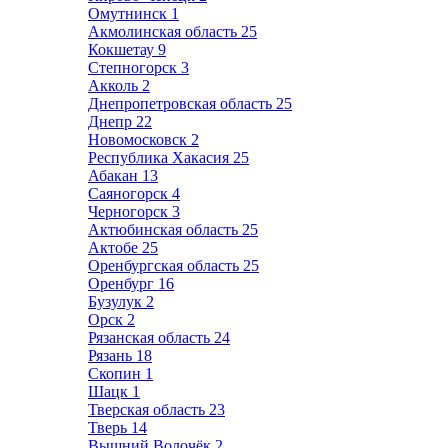
Омутнинск
1
Акмолинская область
25
Кокшетау
9
Степногорск
3
Акколь
2
Днепропетровская область
25
Днепр
22
Новомосковск
2
Республика Хакасия
25
Абакан
13
Саяногорск
4
Черногорск
3
Актюбинская область
25
Актобе
25
Оренбургская область
25
Оренбург
16
Бузулук
2
Орск
2
Рязанская область
24
Рязань
18
Скопин
1
Шацк
1
Тверская область
23
Тверь
14
Вышний Волочёк
2