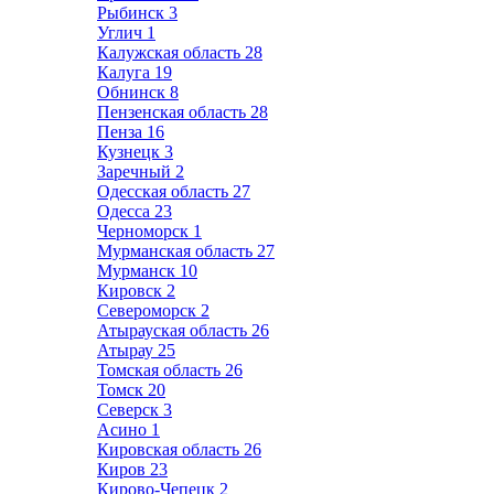
Рыбинск
3
Углич
1
Калужская область
28
Калуга
19
Обнинск
8
Пензенская область
28
Пенза
16
Кузнецк
3
Заречный
2
Одесская область
27
Одесса
23
Черноморск
1
Мурманская область
27
Мурманск
10
Кировск
2
Североморск
2
Атырауская область
26
Атырау
25
Томская область
26
Томск
20
Северск
3
Асино
1
Кировская область
26
Киров
23
Кирово-Чепецк
2