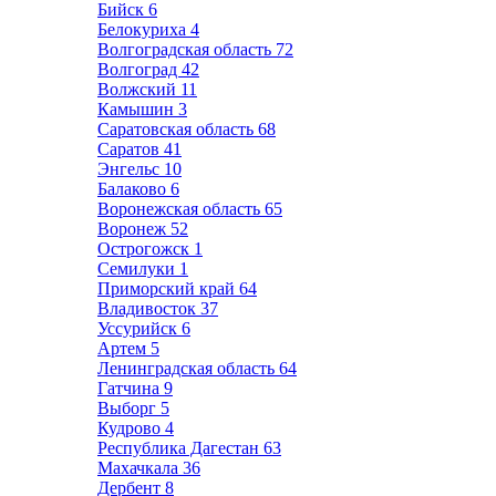
Бийск
6
Белокуриха
4
Волгоградская область
72
Волгоград
42
Волжский
11
Камышин
3
Саратовская область
68
Саратов
41
Энгельс
10
Балаково
6
Воронежская область
65
Воронеж
52
Острогожск
1
Семилуки
1
Приморский край
64
Владивосток
37
Уссурийск
6
Артем
5
Ленинградская область
64
Гатчина
9
Выборг
5
Кудрово
4
Республика Дагестан
63
Махачкала
36
Дербент
8