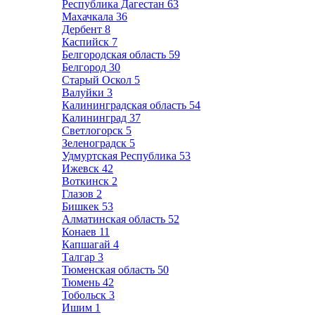
Республика Дагестан
63
Махачкала
36
Дербент
8
Каспийск
7
Белгородская область
59
Белгород
30
Старый Оскол
5
Валуйки
3
Калининградская область
54
Калининград
37
Светлогорск
5
Зеленоградск
5
Удмуртская Республика
53
Ижевск
42
Воткинск
2
Глазов
2
Бишкек
53
Алматинская область
52
Конаев
11
Капшагай
4
Талгар
3
Тюменская область
50
Тюмень
42
Тобольск
3
Ишим
1