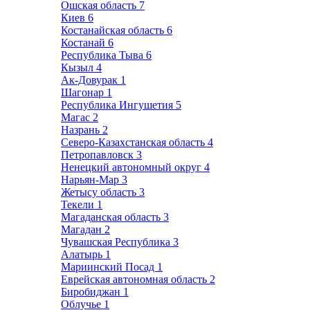
Ошская область
7
Киев
6
Костанайская область
6
Костанай
6
Республика Тыва
6
Кызыл
4
Ак-Довурак
1
Шагонар
1
Республика Ингушетия
5
Магас
2
Назрань
2
Северо-Казахстанская область
4
Петропавловск
3
Ненецкий автономный округ
4
Нарьян-Мар
3
Жетысу область
3
Текели
1
Магаданская область
3
Магадан
2
Чувашская Республика
3
Алатырь
1
Мариинский Посад
1
Еврейская автономная область
2
Биробиджан
1
Облучье
1