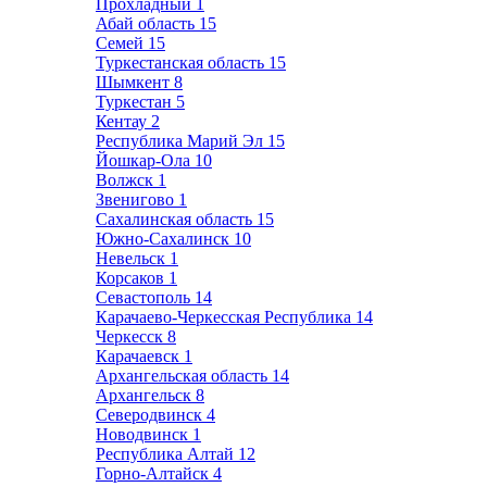
Прохладный
1
Абай область
15
Семей
15
Туркестанская область
15
Шымкент
8
Туркестан
5
Кентау
2
Республика Марий Эл
15
Йошкар-Ола
10
Волжск
1
Звенигово
1
Сахалинская область
15
Южно-Сахалинск
10
Невельск
1
Корсаков
1
Севастополь
14
Карачаево-Черкесская Республика
14
Черкесск
8
Карачаевск
1
Архангельская область
14
Архангельск
8
Северодвинск
4
Новодвинск
1
Республика Алтай
12
Горно-Алтайск
4