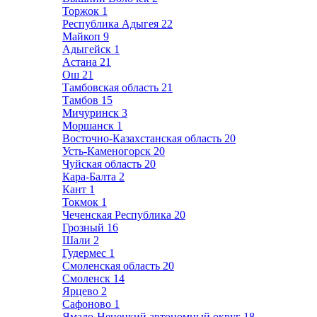
Торжок
1
Республика Адыгея
22
Майкоп
9
Адыгейск
1
Астана
21
Ош
21
Тамбовская область
21
Тамбов
15
Мичуринск
3
Моршанск
1
Восточно-Казахстанская область
20
Усть-Каменогорск
20
Чуйская область
20
Кара-Балта
2
Кант
1
Токмок
1
Чеченская Республика
20
Грозный
16
Шали
2
Гудермес
1
Смоленская область
20
Смоленск
14
Ярцево
2
Сафоново
1
Ямало-Ненецкий автономный округ
18