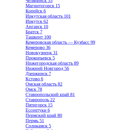
Челябинск
53
Магнитогорск
15
Копейск
6
Иркутская область
101
Иркутск
62
Ангарск
10
Братск
7
Ташкент
100
Кемеровская область — Кузбасс
99
Кемерово
36
Новокузнецк
31
Прокопьевск
5
Нижегородская область
89
Нижний Новгород
56
Дзержинск
7
Кстово
6
Омская область
82
Омск
78
Ставропольский край
81
Ставрополь
22
Пятигорск
15
Ессентуки
6
Пермский край
80
Пермь
51
Соликамск
5