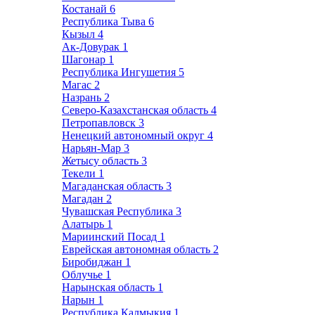
Костанай
6
Республика Тыва
6
Кызыл
4
Ак-Довурак
1
Шагонар
1
Республика Ингушетия
5
Магас
2
Назрань
2
Северо-Казахстанская область
4
Петропавловск
3
Ненецкий автономный округ
4
Нарьян-Мар
3
Жетысу область
3
Текели
1
Магаданская область
3
Магадан
2
Чувашская Республика
3
Алатырь
1
Мариинский Посад
1
Еврейская автономная область
2
Биробиджан
1
Облучье
1
Нарынская область
1
Нарын
1
Республика Калмыкия
1