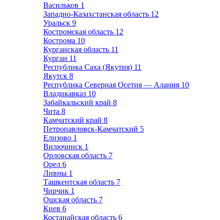
Васильков
1
Западно-Казахстанская область
12
Уральск
9
Костромская область
12
Кострома
10
Курганская область
11
Курган
11
Республика Саха (Якутия)
11
Якутск
8
Республика Северная Осетия — Алания
10
Владикавказ
10
Забайкальский край
8
Чита
8
Камчатский край
8
Петропавловск-Камчатский
5
Елизово
1
Вилючинск
1
Орловская область
7
Орел
6
Ливны
1
Ташкентская область
7
Чирчик
1
Ошская область
7
Киев
6
Костанайская область
6