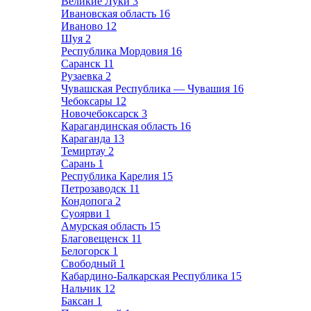
Великие Луки
3
Ивановская область
16
Иваново
12
Шуя
2
Республика Мордовия
16
Саранск
11
Рузаевка
2
Чувашская Республика — Чувашия
16
Чебоксары
12
Новочебоксарск
3
Карагандинская область
16
Караганда
13
Темиртау
2
Сарань
1
Республика Карелия
15
Петрозаводск
11
Кондопога
2
Суоярви
1
Амурская область
15
Благовещенск
11
Белогорск
1
Свободный
1
Кабардино-Балкарская Республика
15
Нальчик
12
Баксан
1