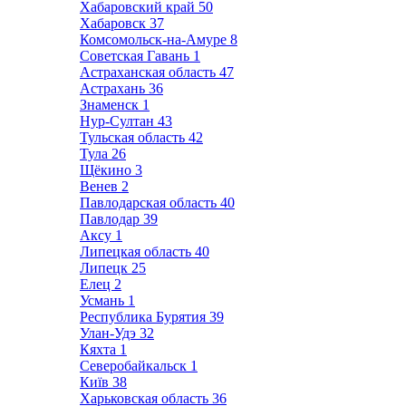
Хабаровский край
50
Хабаровск
37
Комсомольск-на-Амуре
8
Советская Гавань
1
Астраханская область
47
Астрахань
36
Знаменск
1
Нур-Султан
43
Тульская область
42
Тула
26
Щёкино
3
Венев
2
Павлодарская область
40
Павлодар
39
Аксу
1
Липецкая область
40
Липецк
25
Елец
2
Усмань
1
Республика Бурятия
39
Улан-Удэ
32
Кяхта
1
Северобайкальск
1
Київ
38
Харьковская область
36