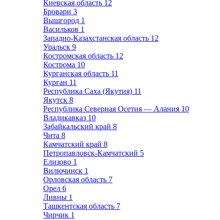
Киевская область
12
Бровари
3
Вышгород
1
Васильков
1
Западно-Казахстанская область
12
Уральск
9
Костромская область
12
Кострома
10
Курганская область
11
Курган
11
Республика Саха (Якутия)
11
Якутск
8
Республика Северная Осетия — Алания
10
Владикавказ
10
Забайкальский край
8
Чита
8
Камчатский край
8
Петропавловск-Камчатский
5
Елизово
1
Вилючинск
1
Орловская область
7
Орел
6
Ливны
1
Ташкентская область
7
Чирчик
1