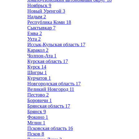
Ноябрьск
9
Новый Уренгой
3
Надым
2
Республика Коми
18
Сыктывкар
7
Емва
2
Ухта
2
Иссык-Кульская область
17
Каракол
2
Чолпон-Ата
1
Курская область
17
Курск
14
Щигры
1
Курчатов
1
Новгородская область
17
Великий Новгород
11
Пестово
2
Боровичи
1
Брянская область
17
Брянск
9
Фокино
1
Мглин
1
Псковская область
16
Псков
8