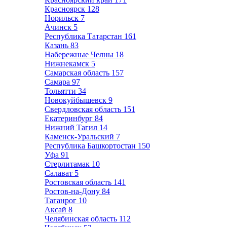
Красноярск
128
Норильск
7
Ачинск
5
Республика Татарстан
161
Казань
83
Набережные Челны
18
Нижнекамск
5
Самарская область
157
Самара
97
Тольятти
34
Новокуйбышевск
9
Свердловская область
151
Екатеринбург
84
Нижний Тагил
14
Каменск-Уральский
7
Республика Башкортостан
150
Уфа
91
Стерлитамак
10
Салават
5
Ростовская область
141
Ростов-на-Дону
84
Таганрог
10
Аксай
8
Челябинская область
112