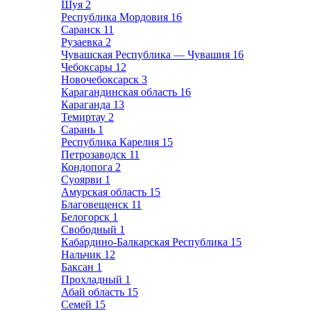
Шуя
2
Республика Мордовия
16
Саранск
11
Рузаевка
2
Чувашская Республика — Чувашия
16
Чебоксары
12
Новочебоксарск
3
Карагандинская область
16
Караганда
13
Темиртау
2
Сарань
1
Республика Карелия
15
Петрозаводск
11
Кондопога
2
Суоярви
1
Амурская область
15
Благовещенск
11
Белогорск
1
Свободный
1
Кабардино-Балкарская Республика
15
Нальчик
12
Баксан
1
Прохладный
1
Абай область
15
Семей
15