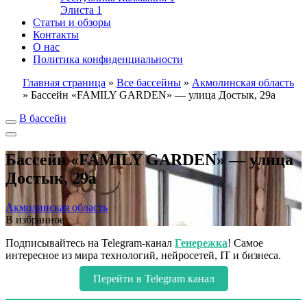
Элиста
1
Статьи и обзоры
Контакты
О нас
Политика конфиденциальности
Главная страница
»
Все бассейны
»
Акмолинская область
»
Бассейн «FAMILY GARDEN» — улица Достык, 29а
В бассейн
Бассейн «FAMILY GARDEN» — улица
Достык, 29а
Акмолинская область
В избранное
Подписывайтесь на Telegram-канал
Генережка
! Самое
интересное из мира технологий, нейросетей, IT и бизнеса.
Перейти в Telegram канал