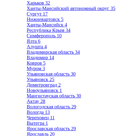
Харьков
32
Ханты-Мансийский автономный округ
35
Сургут
17
Нижневартовск
5
Ханты-Мансийск
4
Республика Крым
34
Симферополь
10
Ялта
6
Алушта
4
Владимирская область
34
Владимир
14
Ковров
5
Муром
3
Ульяновская область
30
Ульяновск
25
Димитровград
2
Новоульяновск
1
Мангистауская область
30
Актау
28
Вологодская область
29
Вологда
13
Череповец
11
Вытегра
1
Ярославская область
29
Ярославль
20