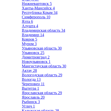
Нижневартовск
5
Ханты-Мансийск
4
Республика Крым
34
Симферополь
10
Ялта
6
Алушта
4
Владимирская область
34
Владимир
14
Ковров
5
Муром
3
Ульяновская область
30
Ульяновск
25
Димитровград
2
Новоульяновск
1
Мангистауская область
30
Актау
28
Вологодская область
29
Вологда
13
Череповец
11
Вытегра
1
Ярославская область
29
Ярославль
20
Рыбинск
3
Углич
1
Калужская область
28