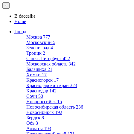
×
В бассейн
Home
Город
Москва
777
Московский
5
Зеленоград
4
Троицк
2
Санкт-Петербург
452
Московская область
342
Балашиха
21
Химки
17
Красногорск
17
Краснодарский край
323
Краснодар
142
Сочи
50
Новороссийск
15
Новосибирская область
236
Новосибирск
192
Бердск
8
Обь
3
Алматы
193
Красноярский край
171