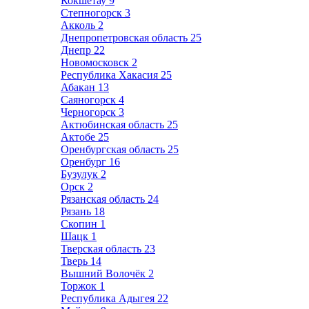
Кокшетау
9
Степногорск
3
Акколь
2
Днепропетровская область
25
Днепр
22
Новомосковск
2
Республика Хакасия
25
Абакан
13
Саяногорск
4
Черногорск
3
Актюбинская область
25
Актобе
25
Оренбургская область
25
Оренбург
16
Бузулук
2
Орск
2
Рязанская область
24
Рязань
18
Скопин
1
Шацк
1
Тверская область
23
Тверь
14
Вышний Волочёк
2
Торжок
1
Республика Адыгея
22