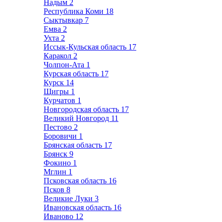
Надым
2
Республика Коми
18
Сыктывкар
7
Емва
2
Ухта
2
Иссык-Кульская область
17
Каракол
2
Чолпон-Ата
1
Курская область
17
Курск
14
Щигры
1
Курчатов
1
Новгородская область
17
Великий Новгород
11
Пестово
2
Боровичи
1
Брянская область
17
Брянск
9
Фокино
1
Мглин
1
Псковская область
16
Псков
8
Великие Луки
3
Ивановская область
16
Иваново
12