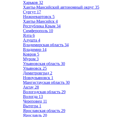
Харьков
32
Ханты-Мансийский автономный округ
35
Сургут
17
Нижневартовск
5
Ханты-Мансийск
4
Республика Крым
34
Симферополь
10
Ялта
6
Алушта
4
Владимирская область
34
Владимир
14
Ковров
5
Муром
3
Ульяновская область
30
Ульяновск
25
Димитровград
2
Новоульяновск
1
Мангистауская область
30
Актау
28
Вологодская область
29
Вологда
13
Череповец
11
Вытегра
1
Ярославская область
29
Ярославль
20