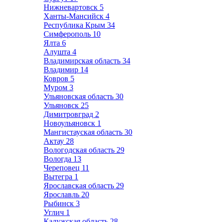
Нижневартовск
5
Ханты-Мансийск
4
Республика Крым
34
Симферополь
10
Ялта
6
Алушта
4
Владимирская область
34
Владимир
14
Ковров
5
Муром
3
Ульяновская область
30
Ульяновск
25
Димитровград
2
Новоульяновск
1
Мангистауская область
30
Актау
28
Вологодская область
29
Вологда
13
Череповец
11
Вытегра
1
Ярославская область
29
Ярославль
20
Рыбинск
3
Углич
1
Калужская область
28