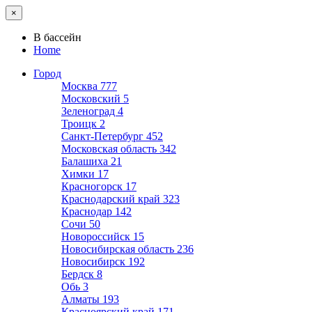
×
В бассейн
Home
Город
Москва
777
Московский
5
Зеленоград
4
Троицк
2
Санкт-Петербург
452
Московская область
342
Балашиха
21
Химки
17
Красногорск
17
Краснодарский край
323
Краснодар
142
Сочи
50
Новороссийск
15
Новосибирская область
236
Новосибирск
192
Бердск
8
Обь
3
Алматы
193
Красноярский край
171