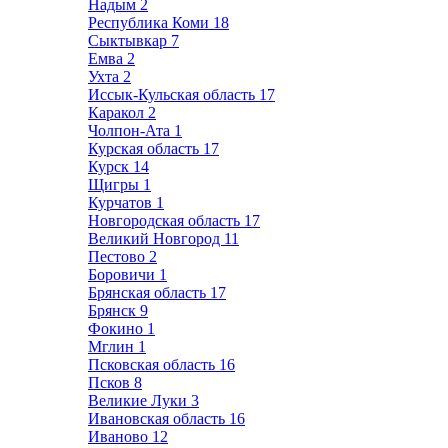
Надым
2
Республика Коми
18
Сыктывкар
7
Емва
2
Ухта
2
Иссык-Кульская область
17
Каракол
2
Чолпон-Ата
1
Курская область
17
Курск
14
Щигры
1
Курчатов
1
Новгородская область
17
Великий Новгород
11
Пестово
2
Боровичи
1
Брянская область
17
Брянск
9
Фокино
1
Мглин
1
Псковская область
16
Псков
8
Великие Луки
3
Ивановская область
16
Иваново
12