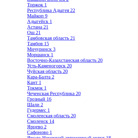
Торжок
1
Республика Адыгея
22
Майкоп
9
Адыгейск
1
Астана
21
Ош
21
Тамбовская область
21
Тамбов
15
Мичуринск
3
Моршанск
1
Восточно-Казахстанская область
20
Усть-Каменогорск
20
Чуйская область
20
Кара-Балта
2
Кант
1
Токмок
1
Чеченская Республика
20
Грозный
16
Шали
2
Гудермес
1
Смоленская область
20
Смоленск
14
Ярцево
2
Сафоново
1
Ямало-Ненецкий автономный округ
18