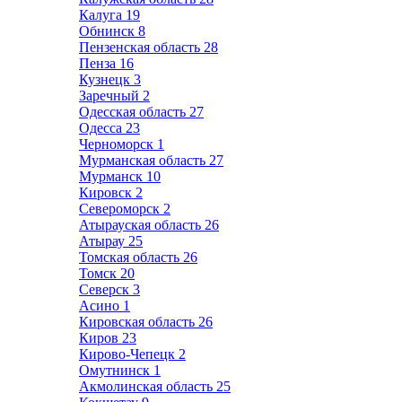
Калуга
19
Обнинск
8
Пензенская область
28
Пенза
16
Кузнецк
3
Заречный
2
Одесская область
27
Одесса
23
Черноморск
1
Мурманская область
27
Мурманск
10
Кировск
2
Североморск
2
Атырауская область
26
Атырау
25
Томская область
26
Томск
20
Северск
3
Асино
1
Кировская область
26
Киров
23
Кирово-Чепецк
2
Омутнинск
1
Акмолинская область
25