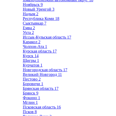
Ноябрьск
9
Новый Уренгой
3
Надым
2
Республика Коми
18
Сыктывкар
7
Емва
2
Ухта
2
Иссык-Кульская область
17
Каракол
2
Чолпон-Ата
1
Курская область
17
Курск
14
Щигры
1
Курчатов
1
Новгородская область
17
Великий Новгород
11
Пестово
2
Боровичи
1
Брянская область
17
Брянск
9
Фокино
1
Мглин
1
Псковская область
16
Псков
8