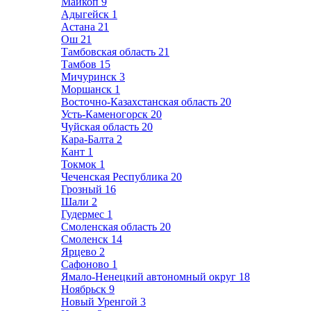
Майкоп
9
Адыгейск
1
Астана
21
Ош
21
Тамбовская область
21
Тамбов
15
Мичуринск
3
Моршанск
1
Восточно-Казахстанская область
20
Усть-Каменогорск
20
Чуйская область
20
Кара-Балта
2
Кант
1
Токмок
1
Чеченская Республика
20
Грозный
16
Шали
2
Гудермес
1
Смоленская область
20
Смоленск
14
Ярцево
2
Сафоново
1
Ямало-Ненецкий автономный округ
18
Ноябрьск
9
Новый Уренгой
3