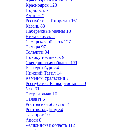
Красноярск
128
Норильск
7
Ачинск
5
Республика Татарстан
161
Казань
83
Набережные Челны
18
Нижнекамск
5
Самарская область
157
Самара
97
Тольятти
34
Новокуйбышевск
9
Свердловская область
151
Екатеринбург
84
Нижний Тагил
14
Каменск-Уральский
7
Республика Башкортостан
150
Уфа
91
Стерлитамак
10
Салават
5
Ростовская область
141
Ростов-на-Дону
84
Таганрог
10
Аксай
8
Челябинская область
112