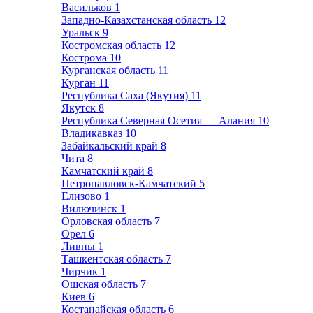
Васильков
1
Западно-Казахстанская область
12
Уральск
9
Костромская область
12
Кострома
10
Курганская область
11
Курган
11
Республика Саха (Якутия)
11
Якутск
8
Республика Северная Осетия — Алания
10
Владикавказ
10
Забайкальский край
8
Чита
8
Камчатский край
8
Петропавловск-Камчатский
5
Елизово
1
Вилючинск
1
Орловская область
7
Орел
6
Ливны
1
Ташкентская область
7
Чирчик
1
Ошская область
7
Киев
6
Костанайская область
6