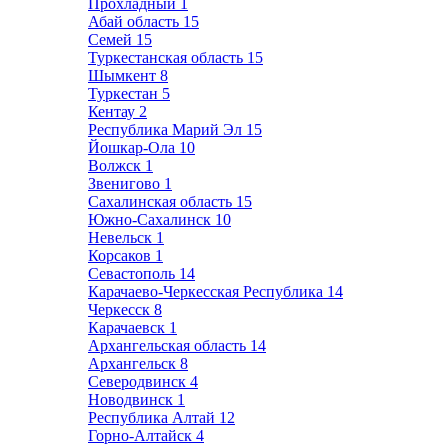
Прохладный
1
Абай область
15
Семей
15
Туркестанская область
15
Шымкент
8
Туркестан
5
Кентау
2
Республика Марий Эл
15
Йошкар-Ола
10
Волжск
1
Звенигово
1
Сахалинская область
15
Южно-Сахалинск
10
Невельск
1
Корсаков
1
Севастополь
14
Карачаево-Черкесская Республика
14
Черкесск
8
Карачаевск
1
Архангельская область
14
Архангельск
8
Северодвинск
4
Новодвинск
1
Республика Алтай
12
Горно-Алтайск
4