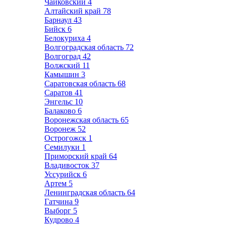
Чайковский
4
Алтайский край
78
Барнаул
43
Бийск
6
Белокуриха
4
Волгоградская область
72
Волгоград
42
Волжский
11
Камышин
3
Саратовская область
68
Саратов
41
Энгельс
10
Балаково
6
Воронежская область
65
Воронеж
52
Острогожск
1
Семилуки
1
Приморский край
64
Владивосток
37
Уссурийск
6
Артем
5
Ленинградская область
64
Гатчина
9
Выборг
5
Кудрово
4