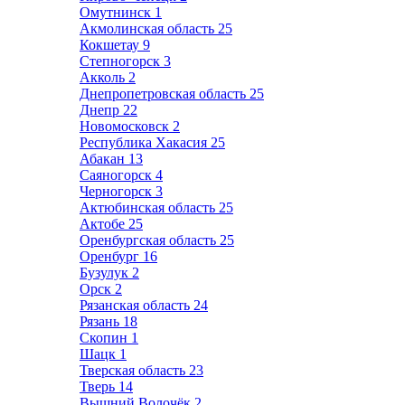
Омутнинск
1
Акмолинская область
25
Кокшетау
9
Степногорск
3
Акколь
2
Днепропетровская область
25
Днепр
22
Новомосковск
2
Республика Хакасия
25
Абакан
13
Саяногорск
4
Черногорск
3
Актюбинская область
25
Актобе
25
Оренбургская область
25
Оренбург
16
Бузулук
2
Орск
2
Рязанская область
24
Рязань
18
Скопин
1
Шацк
1
Тверская область
23
Тверь
14
Вышний Волочёк
2