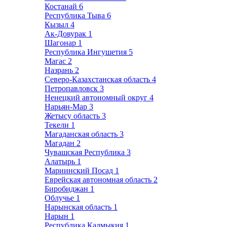
Костанай
6
Республика Тыва
6
Кызыл
4
Ак-Довурак
1
Шагонар
1
Республика Ингушетия
5
Магас
2
Назрань
2
Северо-Казахстанская область
4
Петропавловск
3
Ненецкий автономный округ
4
Нарьян-Мар
3
Жетысу область
3
Текели
1
Магаданская область
3
Магадан
2
Чувашская Республика
3
Алатырь
1
Мариинский Посад
1
Еврейская автономная область
2
Биробиджан
1
Облучье
1
Нарынская область
1
Нарын
1
Республика Калмыкия
1