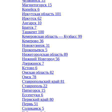
Челябинск
53
Магнитогорск
15
Копейск
6
Иркутская область
101
Иркутск
62
Ангарск
10
Братск
7
Ташкент
100
Кемеровская область — Кузбасс
99
Кемерово
36
Новокузнецк
31
Прокопьевск
5
Нижегородская область
89
Нижний Новгород
56
Дзержинск
7
Кстово
6
Омская область
82
Омск
78
Ставропольский край
81
Ставрополь
22
Пятигорск
15
Ессентуки
6
Пермский край
80
Пермь
51
Соликамск
5