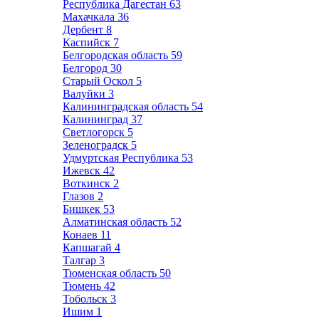
Республика Дагестан
63
Махачкала
36
Дербент
8
Каспийск
7
Белгородская область
59
Белгород
30
Старый Оскол
5
Валуйки
3
Калининградская область
54
Калининград
37
Светлогорск
5
Зеленоградск
5
Удмуртская Республика
53
Ижевск
42
Воткинск
2
Глазов
2
Бишкек
53
Алматинская область
52
Конаев
11
Капшагай
4
Талгар
3
Тюменская область
50
Тюмень
42
Тобольск
3
Ишим
1