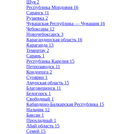
Шуя
2
Республика Мордовия
16
Саранск
11
Рузаевка
2
Чувашская Республика — Чувашия
16
Чебоксары
12
Новочебоксарск
3
Карагандинская область
16
Караганда
13
Темиртау
2
Сарань
1
Республика Карелия
15
Петрозаводск
11
Кондопога
2
Суоярви
1
Амурская область
15
Благовещенск
11
Белогорск
1
Свободный
1
Кабардино-Балкарская Республика
15
Нальчик
12
Баксан
1
Прохладный
1
Абай область
15
Семей
15