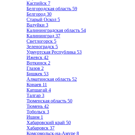
Каспийск
7
Белгородская область
59
Белгород
30
Старый Оскол
5
Валуйки
3
Калининградская область
54
Калининград
37
Светлогорск
5
Зеленоградск
5
Удмуртская Республика
53
Ижевск
42
Воткинск
2
Глазов
2
Бишкек
53
Алматинская область
52
Конаев
11
Капшагай
4
Талгар
3
Тюменская область
50
Тюмень
42
Тобольск
3
Ишим
1
Хабаровский край
50
Хабаровск
37
Комсомольск-на-Амуре
8