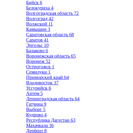
Бийск
6
Белокуриха
4
Волгоградская область
72
Волгоград
42
Волжский
11
Камышин
3
Саратовская область
68
Саратов
41
Энгельс
10
Балаково
6
Воронежская область
65
Воронеж
52
Острогожск
1
Семилуки
1
Приморский край
64
Владивосток
37
Уссурийск
6
Артем
5
Ленинградская область
64
Гатчина
9
Выборг
5
Кудрово
4
Республика Дагестан
63
Махачкала
36
Дербент
8