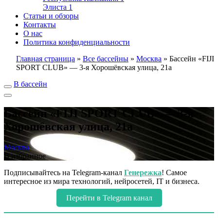
Элиста
1
Статьи и обзоры
Контакты
О нас
Политика конфиденциальности
Главная страница
»
Все бассейны
»
Москва
»
Бассейн «FIJI
SPORT CLUB» — 3-я Хорошёвская улица, 21а
В бассейн
Бассейн «FIJI SPORT CLUB» — 3-я
Хорошёвская улица, 21а
Москва
В избранное
Подписывайтесь на Telegram-канал
Генережка
! Самое
интересное из мира технологий, нейросетей, IT и бизнеса.
Перейти в Telegram канал