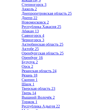
Кокшетау
9
Степногорск
3
Акколь
2
Днепропетровская область
25
Днепр
22
Новомосковск
2
Республика Хакасия
25
Абакан
13
Саяногорск
4
Черногорск
3
Актюбинская область
25
Актобе
25
Оренбургская область
25
Оренбург
16
Бузулук
2
Орск
2
Рязанская область
24
Рязань
18
Скопин
1
Шацк
1
Тверская область
23
Тверь
14
Вышний Волочёк
2
Торжок
1
Республика Адыгея
22