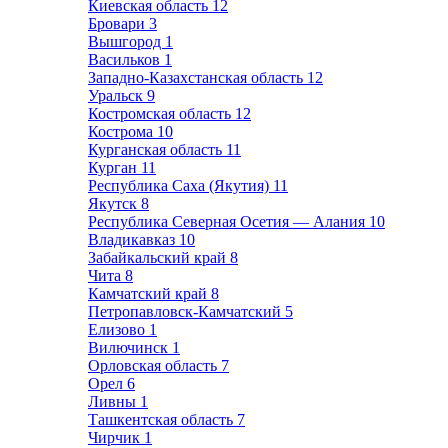
Киевская область
12
Бровари
3
Вышгород
1
Васильков
1
Западно-Казахстанская область
12
Уральск
9
Костромская область
12
Кострома
10
Курганская область
11
Курган
11
Республика Саха (Якутия)
11
Якутск
8
Республика Северная Осетия — Алания
10
Владикавказ
10
Забайкальский край
8
Чита
8
Камчатский край
8
Петропавловск-Камчатский
5
Елизово
1
Вилючинск
1
Орловская область
7
Орел
6
Ливны
1
Ташкентская область
7
Чирчик
1