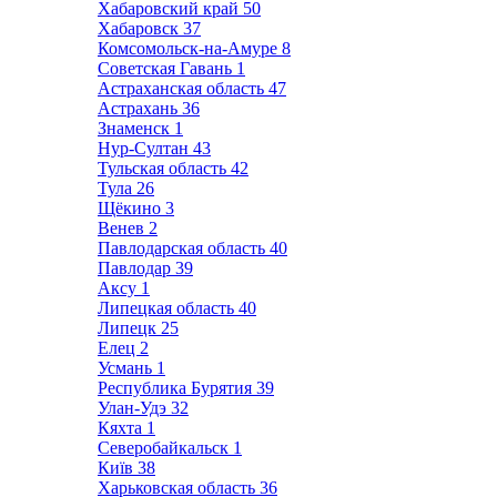
Хабаровский край
50
Хабаровск
37
Комсомольск-на-Амуре
8
Советская Гавань
1
Астраханская область
47
Астрахань
36
Знаменск
1
Нур-Султан
43
Тульская область
42
Тула
26
Щёкино
3
Венев
2
Павлодарская область
40
Павлодар
39
Аксу
1
Липецкая область
40
Липецк
25
Елец
2
Усмань
1
Республика Бурятия
39
Улан-Удэ
32
Кяхта
1
Северобайкальск
1
Київ
38
Харьковская область
36