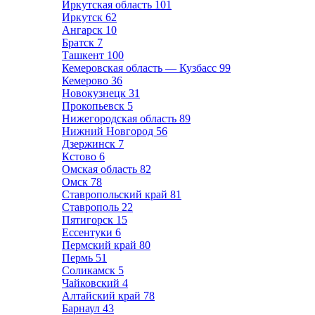
Иркутская область
101
Иркутск
62
Ангарск
10
Братск
7
Ташкент
100
Кемеровская область — Кузбасс
99
Кемерово
36
Новокузнецк
31
Прокопьевск
5
Нижегородская область
89
Нижний Новгород
56
Дзержинск
7
Кстово
6
Омская область
82
Омск
78
Ставропольский край
81
Ставрополь
22
Пятигорск
15
Ессентуки
6
Пермский край
80
Пермь
51
Соликамск
5
Чайковский
4
Алтайский край
78
Барнаул
43