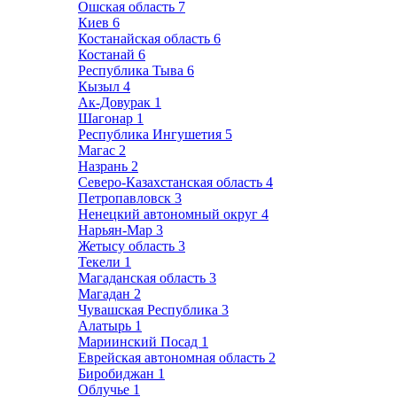
Ошская область
7
Киев
6
Костанайская область
6
Костанай
6
Республика Тыва
6
Кызыл
4
Ак-Довурак
1
Шагонар
1
Республика Ингушетия
5
Магас
2
Назрань
2
Северо-Казахстанская область
4
Петропавловск
3
Ненецкий автономный округ
4
Нарьян-Мар
3
Жетысу область
3
Текели
1
Магаданская область
3
Магадан
2
Чувашская Республика
3
Алатырь
1
Мариинский Посад
1
Еврейская автономная область
2
Биробиджан
1
Облучье
1