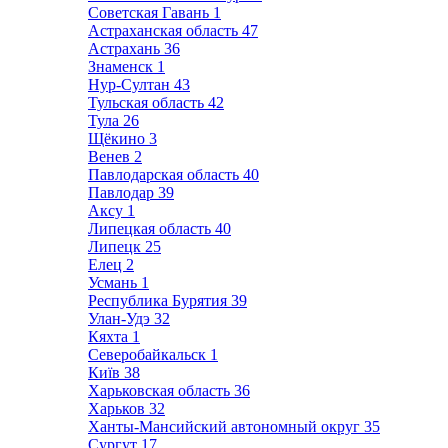
Советская Гавань
1
Астраханская область
47
Астрахань
36
Знаменск
1
Нур-Султан
43
Тульская область
42
Тула
26
Щёкино
3
Венев
2
Павлодарская область
40
Павлодар
39
Аксу
1
Липецкая область
40
Липецк
25
Елец
2
Усмань
1
Республика Бурятия
39
Улан-Удэ
32
Кяхта
1
Северобайкальск
1
Київ
38
Харьковская область
36
Харьков
32
Ханты-Мансийский автономный округ
35
Сургут
17