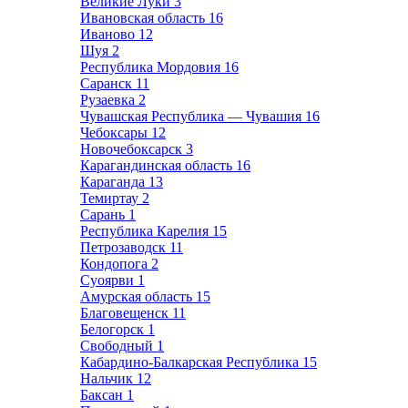
Великие Луки
3
Ивановская область
16
Иваново
12
Шуя
2
Республика Мордовия
16
Саранск
11
Рузаевка
2
Чувашская Республика — Чувашия
16
Чебоксары
12
Новочебоксарск
3
Карагандинская область
16
Караганда
13
Темиртау
2
Сарань
1
Республика Карелия
15
Петрозаводск
11
Кондопога
2
Суоярви
1
Амурская область
15
Благовещенск
11
Белогорск
1
Свободный
1
Кабардино-Балкарская Республика
15
Нальчик
12
Баксан
1