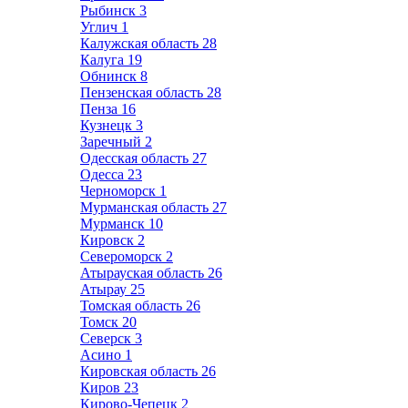
Рыбинск
3
Углич
1
Калужская область
28
Калуга
19
Обнинск
8
Пензенская область
28
Пенза
16
Кузнецк
3
Заречный
2
Одесская область
27
Одесса
23
Черноморск
1
Мурманская область
27
Мурманск
10
Кировск
2
Североморск
2
Атырауская область
26
Атырау
25
Томская область
26
Томск
20
Северск
3
Асино
1
Кировская область
26
Киров
23
Кирово-Чепецк
2